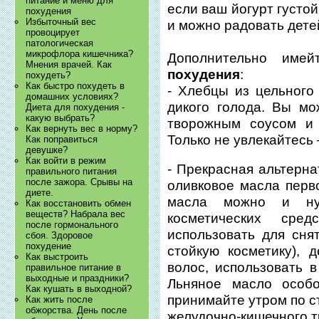
питание и меню для
если ваш йогурт густой
похудения
Избыточный вес
и можно радовать дете
провоцирует
патологическая
микрофлора кишечника?
Дополнительно име
Мнения врачей. Как
похудения
:
похудеть?
Как быстро похудеть в
- Хлебцы из цельного
домашних условиях?
дикого голода. Вы мо
Диета для похудения -
какую выбрать?
творожным соусом и 
Как вернуть вес в норму?
Только не увлекайтесь 
Как поправиться
девушке?
Как войти в режим
- Прекрасная альтерн
правильного питания
после зажора. Срывы на
оливковое масла перво
диете.
масла можно и нуж
Как восстановить обмен
веществ? Набрала вес
косметических сре
после гормонального
использовать для сня
сбоя. Здоровое
похудение
стойкую косметику), 
Как выстроить
волос, использовать в
правильное питание в
выходные и праздники?
Льняное масло особ
Как кушать в выходной?
принимайте утром по с
Как жить после
обжорства. День после
желудочно-кишечного тр