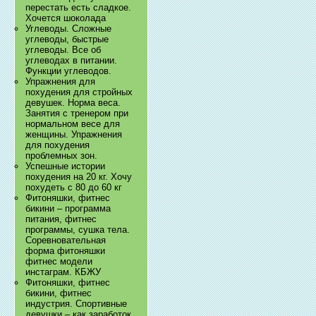
перестать есть сладкое.
Хочется шоколада
Углеводы. Сложные
углеводы, быстрые
углеводы. Все об
углеводах в питании.
Функции углеводов.
Упражнения для
похудения для стройных
девушек. Норма веса.
Занятия с тренером при
нормальном весе для
женщины. Упражнения
для похудения
проблемных зон.
Успешные истории
похудения на 20 кг. Хочу
похудеть с 80 до 60 кг
Фитоняшки, фитнес
бикини – программа
питания, фитнес
программы, сушка тела.
Соревновательная
форма фитоняшки
фитнес модели
инстаграм. КБЖУ
Фитоняшки, фитнес
бикини, фитнес
индустрия. Спортивные
девушки – как заработок