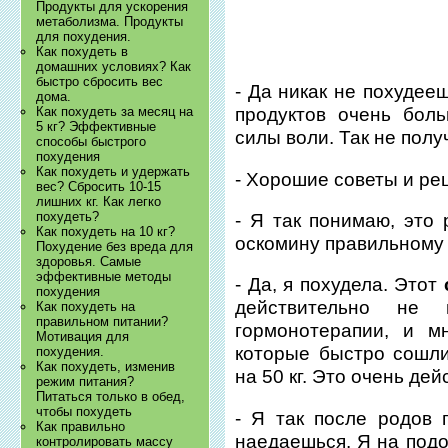
Продукты для ускорения
метаболизма. Продукты
для похудения.
Как похудеть в
домашних условиях? Как
быстро сбросить вес
- Да никак не похудее
дома.
Как похудеть за месяц на
продуктов очень бол
5 кг? Эффективные
силы воли. Так не пол
способы быстрого
похудения
Как похудеть и удержать
- Хорошие советы и ре
вес? Сбросить 10-15
лишних кг. Как легко
похудеть?
- Я так понимаю, это
Как похудеть на 10 кг?
оскомину правильному 
Похудение без вреда для
здоровья. Самые
эффективные методы
- Да, я похудела. Этот
похудения
действительно не
Как похудеть на
правильном питании?
гормонотерапии, и м
Мотивация для
которые быстро сошли
похудения.
Как похудеть, изменив
на 50 кг. Это очень де
режим питания?
Питаться только в обед,
чтобы похудеть
- Я так после родов 
Как правильно
наедаешься. Я на подо
контролировать массу