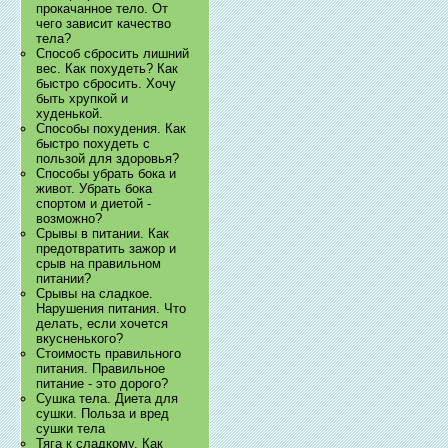
прокачанное тело. От
чего зависит качество
тела?
Способ сбросить лишний
вес. Как похудеть? Как
быстро сбросить. Хочу
быть хрупкой и
худенькой.
Способы похудения. Как
быстро похудеть с
пользой для здоровья?
Способы убрать бока и
живот. Убрать бока
спортом и диетой -
возможно?
Срывы в питании. Как
предотвратить зажор и
срыв на правильном
питании?
Срывы на сладкое.
Нарушения питания. Что
делать, если хочется
вкусненького?
Стоимость правильного
питания. Правильное
питание - это дорого?
Сушка тела. Диета для
сушки. Польза и вред
сушки тела
Тяга к сладкому. Как