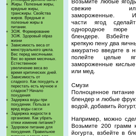
Возьмите любые ягоды
Жиры. Полезные жиры,
свежие ил
вредные жиры,
трансжиры. Свойства
замороженные. И
жиров. Вредные и
части ягод сделайт
полезные жиры в
питании.
однородное пюре 
ЗОЖ. Формирование
блендере. Взбейте 
ЗОЖ. Здоровый образ
жизни
крепкую пену два яичн
Зависимость веса от
аккуратно введите в 
менструального цикла.
Вес перед месячными.
полейте целые я
Вес во время месячных.
Естественное
замороженные кислые 
увеличение веса во
или мед.
время критических дней.
Зависимость от
сладкого. Как похудеть и
Смузи
перестать есть мучное и
сладкое? Начало
Полноценное питание
похудения
блендер и любые фрук
Задержка воды при
похудении. Польза и
водой, добавить йогурт
вред воды сасси
Задержка жидкости в
Например, можно сдел
организме. Как убрать
отеки изменив питание?
Возьмите 200 грамм 
Здоровое питание для
похудения. Правильное
йогурта, взбейте в бл