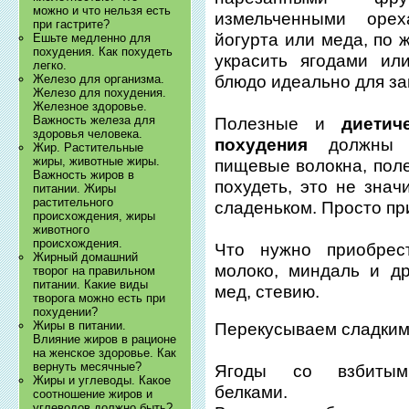
можно и что нельзя есть
измельченными оре
при гастрите?
йогурта или меда, по
Ешьте медленно для
похудения. Как похудеть
украсить ягодами ил
легко.
блюдо идеально для зав
Железо для организма.
Железо для похудения.
Железное здоровье.
Важность железа для
Полезные и
диетич
здоровья человека.
похудения
должны с
Жир. Растительные
жиры, животные жиры.
пищевые волокна, пол
Важность жиров в
похудеть, это не знач
питании. Жиры
растительного
сладеньком. Просто пр
происхождения, жиры
животного
происхождения.
Что нужно приобрест
Жирный домашний
молоко, миндаль и др
творог на правильном
питании. Какие виды
мед, стевию.
творога можно есть при
похудении?
Жиры в питании.
Перекусываем сладким
Влияние жиров в рационе
на женское здоровье. Как
вернуть месячные?
Ягоды со взбитым
Жиры и углеводы. Какое
белками.
соотношение жиров и
углеводов должно быть?