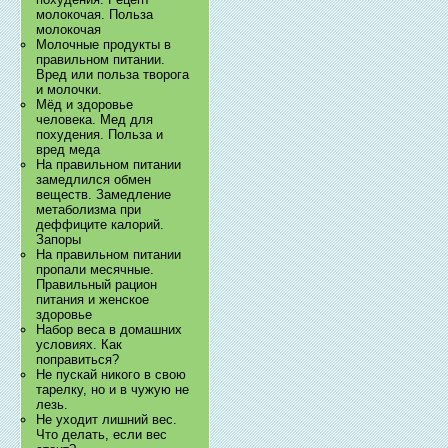
молокочая. Польза
молокочая
Молочные продукты в
правильном питании.
Вред или польза творога
и молочки.
Мёд и здоровье
человека. Мед для
похудения. Польза и
вред меда
На правильном питании
замедлился обмен
веществ. Замедление
метаболизма при
деффиците калорий.
Запоры
На правильном питании
пропали месячные.
Правильный рацион
питания и женское
здоровье
Набор веса в домашних
условиях. Как
поправиться?
Не пускай никого в свою
тарелку, но и в чужую не
лезь.
Не уходит лишний вес.
Что делать, если вес