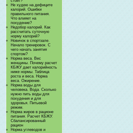
стоит?
Не худею на дефиците
калорий. Ошибки
правильного питания.
Что влияет на
похудение?
Недобор калорий. Как
рассчитать суточную
норму калорий?
Новичок в спортзале.
Начало тренировок. С
чего начать занятия
спортом?
Норма веса. Вес
женщины. Почему расчет
КБЖУ дает калорийность
ниже нормы. Таблица
роста и веса. Норма
веса. Ожирение.
Норма воды для
человека. Вода. Сколько
нужно пить воды для
похудения и для
здоровья. Питьевой
режим.
Норма жиров в рационе
питания. Расчет КБЖУ.
Сбалансированный
рацион
Норма углеводов и