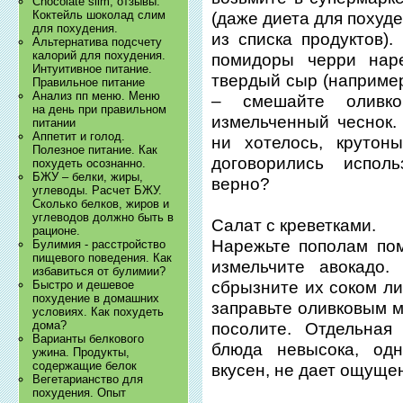
Chocolate slim, отзывы.
Коктейль шоколад слим
(даже диета для похуд
для похудения.
из списка продуктов).
Альтернатива подсчету
калорий для похудения.
помидоры черри наре
Интуитивное питание.
твердый сыр (например
Правильное питание
Анализ пп меню. Меню
– смешайте оливк
на день при правильном
измельченный чеснок. 
питании
Аппетит и голод.
ни хотелось, крутон
Полезное питание. Как
договорились испол
похудеть осознанно.
БЖУ – белки, жиры,
верно?
углеводы. Расчет БЖУ.
Сколько белков, жиров и
углеводов должно быть в
Салат с креветками.
рационе.
Нарежьте пополам пом
Булимия - расстройство
пищевого поведения. Как
измельчите авокадо.
избавиться от булимии?
сбрызните их соком л
Быстро и дешевое
похудение в домашних
заправьте оливковым м
условиях. Как похудеть
дома?
посолите. Отдельная
Варианты белкового
блюда невысока, одн
ужина. Продукты,
содержащие белок
вкусен, не дает ощущен
Вегетарианство для
похудения. Опыт