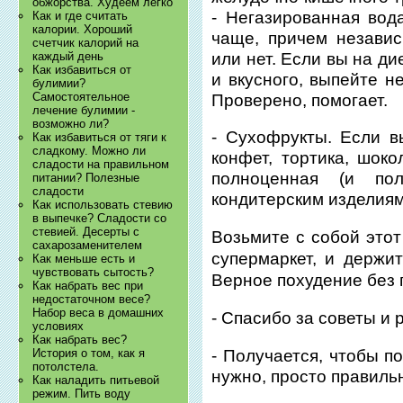
обжорства. Худеем легко
- Негазированная вод
Как и где считать
калории. Хороший
чаще, причем независ
счетчик калорий на
или нет. Если вы на ди
каждый день
Как избавиться от
и вкусного, выпейте н
булимии?
Самостоятельное
Проверено, помогает.
лечение булимии -
возможно ли?
- Сухофрукты. Если в
Как избавиться от тяги к
сладкому. Можно ли
конфет, тортика, шоко
сладости на правильном
полноценная (и по
питании? Полезные
сладости
кондитерским изделиям
Как использовать стевию
в выпечке? Сладости со
стевией. Десерты с
Возьмите с собой этот
сахарозаменителем
супермаркет, и держит
Как меньше есть и
чувствовать сытость?
Верное похудение без 
Как набрать вес при
недостаточном весе?
Набор веса в домашних
- Спасибо за советы и
условиях
Как набрать вес?
- Получается, чтобы п
История о том, как я
потолстела.
нужно, просто правильн
Как наладить питьевой
режим. Пить воду