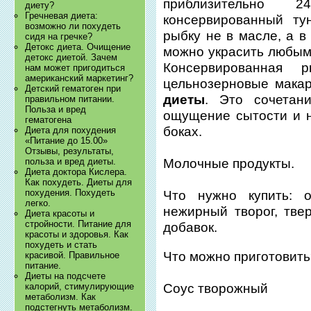
приблизительно 
диету?
Гречневая диета:
консервированный ту
возможно ли похудеть
рыбку не в масле, а в
сидя на гречке?
Детокс диета. Очищение
можно украсить любым
детокс диетой. Зачем
Консервированная
нам может пригодиться
американский маркетинг?
цельнозерновые мака
Детский гематоген при
диеты
. Это сочетан
правильном питании.
Польза и вред
ощущение сытости и н
гематогена
боках.
Диета для похудения
«Питание до 15.00»
Отзывы, результаты,
польза и вред диеты.
Молочные продукты.
Диета доктора Кислера.
Как похудеть. Диеты для
похудения. Похудеть
Что нужно купить: о
легко.
нежирный творог, тве
Диета красоты и
стройности. Питание для
добавок.
красоты и здоровья. Как
похудеть и стать
Что можно приготовить
красивой. Правильное
питание.
Диеты на подсчете
Соус творожный
калорий, стимулирующие
метаболизм. Как
подстегнуть метаболизм.