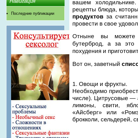
Навигация
вашем холодильнике
рецепты блюда, которы
Последние публикации
продуктов
за считанн
провести в свое удовол
Отныне вы можете 
бутерброд, а за эт
похудения
и приготови
Вот он, заветный
спис
1. Овощи и фрукты.
Необходимо приобрести
числе). Цитрусовые — 
лимоны, свити, ябл
«Айсберг» или «Ромэ
брокколи, сельдерей, с