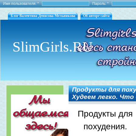
Имя пользователя:
*
Пароль:
*
Блог Валентина Денисова-Мельникова
Об авторе сайта
SlimGirls.RU
Продукты для поху
Худеем легко. Что
Продукты для
похудения.