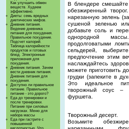
Как улучшить обмен
В блендере смешайте
веществ. Худеем
обезжиренный творог
эффективно.
Диеты: семь вредных
нарезанную зелень (з
диетических мифов.
сушеной зеленью ил
Дневник питания.
Ведение дневника
добавьте соль и пере
питания для похудения.
однородной масс
Правильное похудение.
Подсчет калорий.
продолговатыми ломт
Таблица калорийности
сельдерей, выбери
продуктов и готовых
блюд. Электронные
предпочтение этим ве
приложения для
наслаждайтесь здоро
похудения.
Дневник питания. Зачем
можете приготовить д
вести дневник питания.
грудки (запеките в ду
Дневник питания для
похудения.
Это идеальное пит
Доступно ли правильное
творожный соус – 
питание. Правильное
питание - это дорого?
фуршета.
Еда до тренировки и
после тренировки.
Питание при силовых
нагрузках. Меню для
Творожный десерт.
набора массы
Еда при гастрите с
Возьмите обезжи
повышенной
нарезанными фру
кислотностью. Что