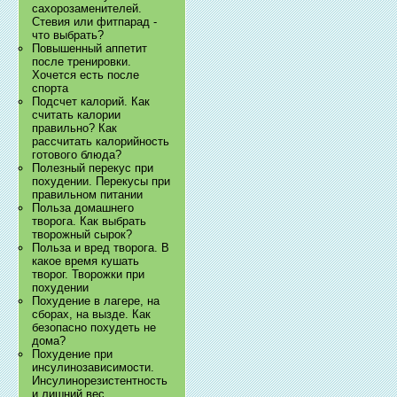
сахорозаменителей.
Стевия или фитпарад -
что выбрать?
Повышенный аппетит
после тренировки.
Хочется есть после
спорта
Подсчет калорий. Как
считать калории
правильно? Как
рассчитать калорийность
готового блюда?
Полезный перекус при
похудении. Перекусы при
правильном питании
Польза домашнего
творога. Как выбрать
творожный сырок?
Польза и вред творога. В
какое время кушать
творог. Творожки при
похудении
Похудение в лагере, на
сборах, на вызде. Как
безопасно похудеть не
дома?
Похудение при
инсулинозависимости.
Инсулинорезистентность
и лишний вес