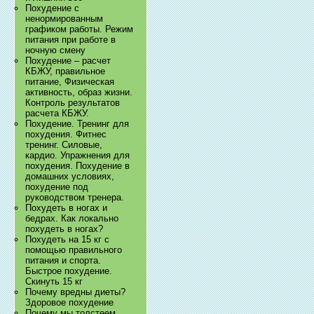
Похудение с
ненормированным
графиком работы. Режим
питания при работе в
ночную смену
Похудение – расчет
КБЖУ, правильное
питание, Физическая
активность, образ жизни.
Контроль результатов
расчета КБЖУ.
Похудение. Тренинг для
похудения. Фитнес
тренинг. Силовые,
кардио. Упражнения для
похудения. Похудение в
домашних условиях,
похудение под
руководством тренера.
Похудеть в ногах и
бедрах. Как локально
похудеть в ногах?
Похудеть на 15 кг с
помощью правильного
питания и спорта.
Быстрое похудение.
Скинуть 15 кг
Почему вредны диеты?
Здоровое похудение
Почему мы толстеем.