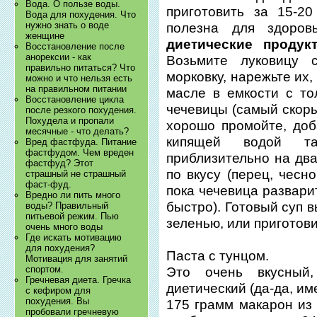
Вода. О пользе воды.
приготовить за 15-2
Вода для похудения. Что
нужно знать о воде
полезна для здоров
женщине
диетические продук
Восстановление после
анорексии - как
Возьмите луковицу 
правильно питаться? Что
морковку, нарежьте их
можно и что нельзя есть
на правильном питании
масле в емкости с то
Восстановление цикла
чечевицы (самый скоры
после резкого похудения.
Похудела и пропали
хорошо промойте, доб
месячные - что делать?
кипящей водой та
Вред фастфуда. Питание
фастфудом. Чем вреден
приблизительно на два
фастфуд? Этот
по вкусу (перец, чесн
страшный не страшный
фаст-фуд.
пока чечевица развари
Вредно ли пить много
быстро). Готовый суп в
воды? Правильный
питьевой режим. Пью
зеленью, или приготови
очень много воды
Где искать мотивацию
для похудения?
Паста с тунцом.
Мотивация для занятий
спортом.
Это очень вкусный
Гречневая диета. Гречка
диетический (да-да, им
с кефиром для
похудения. Вы
175 грамм макарон из 
пробовали гречневую