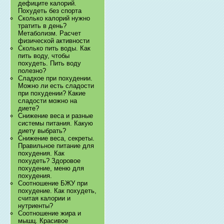
дефиците калорий.
Похудеть без спорта
Сколько калорий нужно
тратить в день?
Метаболизм. Расчет
физической активности
Сколько пить воды. Как
пить воду, чтобы
похудеть. Пить воду
полезно?
Сладкое при похудении.
Можно ли есть сладости
при похудении? Какие
сладости можно на
диете?
Снижение веса и разные
системы питания. Какую
диету выбрать?
Снижение веса, секреты.
Правильное питание для
похудения. Как
похудеть? Здоровое
похудение, меню для
похудения.
Соотношение БЖУ при
похудение. Как похудеть,
считая калории и
нутриенты?
Соотношение жира и
мышц. Красивое