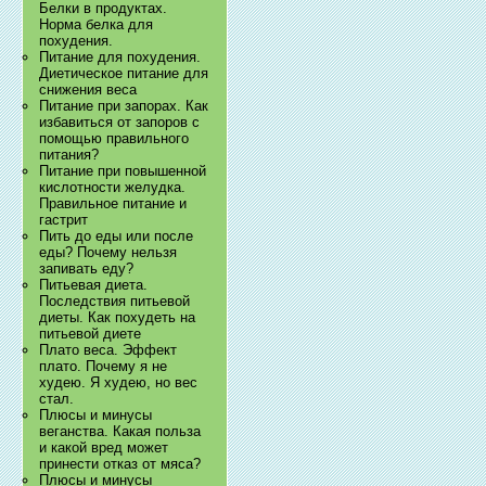
Белки в продуктах.
Норма белка для
похудения.
Питание для похудения.
Диетическое питание для
снижения веса
Питание при запорах. Как
избавиться от запоров с
помощью правильного
питания?
Питание при повышенной
кислотности желудка.
Правильное питание и
гастрит
Пить до еды или после
еды? Почему нельзя
запивать еду?
Питьевая диета.
Последствия питьевой
диеты. Как похудеть на
питьевой диете
Плато веса. Эффект
плато. Почему я не
худею. Я худею, но вес
стал.
Плюсы и минусы
веганства. Какая польза
и какой вред может
принести отказ от мяса?
Плюсы и минусы