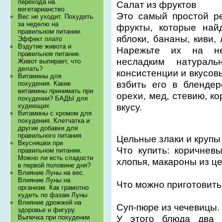
перехода на
Салат из фруктов
вегетарианство
Это самый простой р
Вес не уходит. Похудеть
за неделю на
фрукты, которые най
правильном питании.
яблоки, бананы, киви,
Эффект плато
Вздутие живота и
Нарежьте их на не
правильное питание.
несладким натурал
Живот выпирает, что
делать?
консистенции и вкусов
Витамины для
взбить его в бленде
похудения. Какие
витамины принимать при
орехи, мед, стевию, к
похудении? БАДЫ для
вкусу.
худеющих
Витамины с хромом для
похудения. Клетчатка и
другие добавки для
правильного питания
Цельные злаки и крупы
Вкусняшки при
Что купить: коричневы
правильном питании.
Можно ли есть сладости
хлопья, макароны из це
в первой половине дня?
Влияние Луны на вес.
Влияние Луны на
Что можно приготовить
организм. Как грамотно
худеть по фазам Луны
Влияние дрожжей на
Суп-пюре из чечевицы.
здоровье и фигуру.
Выпечка при похудении
У этого блюда два 