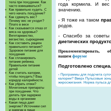
тела при похудении. Как
года кормила. И вес
часто взвешиваться?
значению.
Как правильно худеть. С
чего начать похудение?
Как сдвинуть вес?
- Я тоже на таком
пра
Почему вес не уходит?
Плато в весе
родов.
Как сказывается отказ от
мяса на здоровье?
- Спасибо за советы
Вегетарианство,
веганство, сыроедение
диетических продукт
Как составить рацион
правильного питания?
Здоровое питание для
Прокомментировать, 
похудения
нашем
форуме
Как спланировать
питание ребенка.
Подготовлено специа
Правильное питание
детей
Как считать калории,
‹ Программы для подсчета суто
чтобы похудеть? Ваш
калории?
Вверх
Пульсовые зоны
коридор калорийности.
жиросжигания. Норма пульса для
Как убрать отеки?
Мочегонные препараты
при похудении. Что
делать при задержке
воды в организме
Какая пища дает
энергию? Источники сил
и энергии в пище