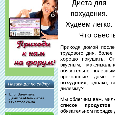
Диета для
похудения.
Худеем легко.
Что съест
Приходя домой после
трудового дня, более
хорошо покушать. О
вкусным, максималь
обязательно полезны
прекрасные дамы 
похудения
, однако, 
Навигация по сайту
дилемму?
Блог Валентина
Денисова-Мельникова
Мы облегчим вам, мил
Об авторе сайта
список продуктов
обязательном порядке 