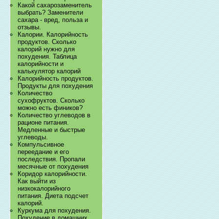
Какой сахарозаменитель
выбрать? Заменители
сахара - вред, польза и
отзывы.
Калории. Калорийность
продуктов. Сколько
калорий нужно для
похудения. Таблица
калорийности и
калькулятор калорий
Калорийность продуктов.
Продукты для похудения
Количество
сухофруктов. Сколько
можно есть фиников?
Количество углеводов в
рационе питания.
Медленные и быстрые
углеводы.
Компульсивное
переедание и его
последствия. Пропали
месячные от похудения
Коридор калорийности.
Как выйти из
низкокалорийного
питания. Диета подсчет
калорий.
Куркума для похудения.
Похудение в домашних