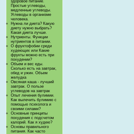
здоровое питание.
Простые углеводы,
медленные углеводы.
Углеводы в организме
человека.
Нужна ли диета? Какую
диету нужно выбрать?
Какая диета лучше.
Нутриенты. Функции
нутриентов в питании.
О фруктофобии среди
худеющих или Какие
фрукты можно есть при
похудении?
Объем и вес еды.
Сколько есть на завтрак,
обед и ужин. Объем
желудка
Овсяная каша - лучший
завтрак. О пользе
углеводов на завтрак
Опыт лечения булимии.
Как вылечить булимию с
помощью психолога и
своими силами?
Основные принципы
похудения с подсчетом
калорий. Как я худею?
Основы правильного
питания. Как часто