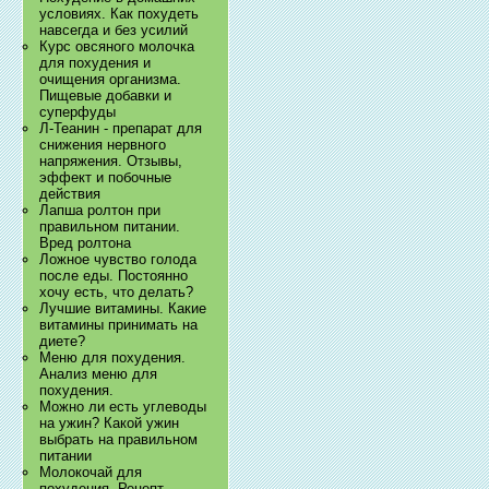
условиях. Как похудеть
навсегда и без усилий
Курс овсяного молочка
для похудения и
очищения организма.
Пищевые добавки и
суперфуды
Л-Теанин - препарат для
снижения нервного
напряжения. Отзывы,
эффект и побочные
действия
Лапша ролтон при
правильном питании.
Вред ролтона
Ложное чувство голода
после еды. Постоянно
хочу есть, что делать?
Лучшие витамины. Какие
витамины принимать на
диете?
Меню для похудения.
Анализ меню для
похудения.
Можно ли есть углеводы
на ужин? Какой ужин
выбрать на правильном
питании
Молокочай для
похудения. Рецепт