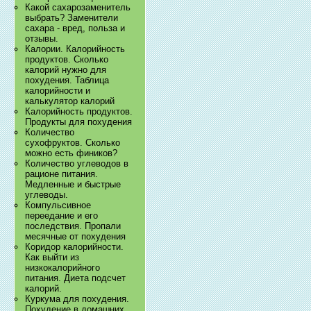
Какой сахарозаменитель
выбрать? Заменители
сахара - вред, польза и
отзывы.
Калории. Калорийность
продуктов. Сколько
калорий нужно для
похудения. Таблица
калорийности и
калькулятор калорий
Калорийность продуктов.
Продукты для похудения
Количество
сухофруктов. Сколько
можно есть фиников?
Количество углеводов в
рационе питания.
Медленные и быстрые
углеводы.
Компульсивное
переедание и его
последствия. Пропали
месячные от похудения
Коридор калорийности.
Как выйти из
низкокалорийного
питания. Диета подсчет
калорий.
Куркума для похудения.
Похудение в домашних