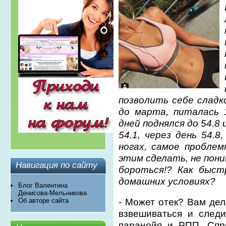
позволить себе сладко
до марта, питалась 1
дней поднялся до 54.8
54.1, через день 54.8
ногах, самое проблем
этим сделать, не пони
Навигация по сайту
бороться!? Как быст
домашних условиях?
Блог Валентина
Денисова-Мельникова
- Может отек? Вам дел
Об авторе сайта
взвешиваться и след
паранойя и РПП. Спр