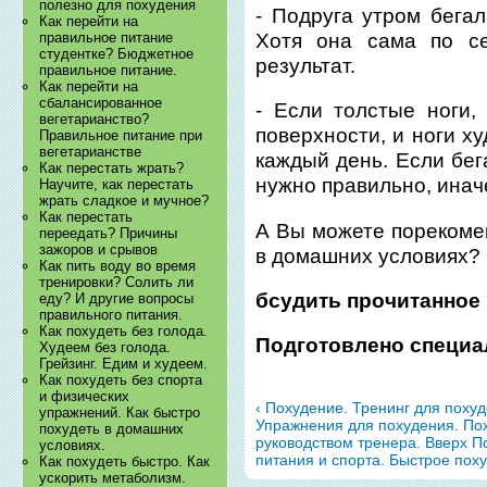
полезно для похудения
- Подруга утром бегал
Как перейти на
Хотя она сама по се
правильное питание
студентке? Бюджетное
результат.
правильное питание.
Как перейти на
сбалансированное
- Если толстые ноги,
вегетарианство?
поверхности, и ноги ху
Правильное питание при
вегетарианстве
каждый день. Если бега
Как перестать жрать?
нужно правильно, иначе
Научите, как перестать
жрать сладкое и мучное?
Как перестать
А Вы можете порекомен
переедать? Причины
зажоров и срывов
в домашних усло
Как пить воду во время
тренировки? Солить ли
бсудить прочитанное
еду? И другие вопросы
правильного питания.
Как похудеть без голода.
Подготовлено специа
Худеем без голода.
Грейзинг. Едим и худеем.
Как похудеть без спорта
и физических
‹ Похудение. Тренинг для похуд
упражнений. Как быстро
Упражнения для похудения. По
похудеть в домашних
руководством тренера.
Вверх
П
условиях.
питания и спорта. Быстрое похуд
Как похудеть быстро. Как
ускорить метаболизм.