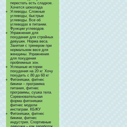
перестать есть сладкое.
Хочется шоколада
Углеводы. Сложные
углеводы, быстрые
углеводы. Все об
углеводах в питании.
Функции углеводов.
Упражнения для
похудения для стройных
девушек. Норма веса.
Занятия с тренером при
нормальном весе для
женщины. Упражнения
для похудения
проблемных зон.
Успешные истории
похудения на 20 кг. Хочу
похудеть с 80 до 60 кг
Фитоняшки, фитнес
бикини – программа
питания, фитнес
программы, сушка тела.
Соревновательная
форма фитоняшки
фитнес модели
инстаграм. КБЖУ
Фитоняшки, фитнес
бикини, фитнес
индустрия. Спортивные
девушки – как заработок