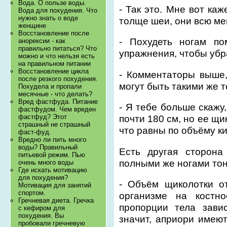
Вода. О пользе воды.
- Так это. Мне вот ка
Вода для похудения. Что
нужно знать о воде
толще шеи, они всю ме
женщине
Восстановление после
- Похудеть ногам по
анорексии - как
правильно питаться? Что
упражнения, чтобы убр
можно и что нельзя есть
на правильном питании
Восстановление цикла
- Комментаторы выше,
после резкого похудения.
могут быть такими же т
Похудела и пропали
месячные - что делать?
Вред фастфуда. Питание
- Я тебе больше скажу
фастфудом. Чем вреден
фастфуд? Этот
почти 180 см, но ее щи
страшный не страшный
что равны по объёму ки
фаст-фуд.
Вредно ли пить много
воды? Правильный
Есть другая сторона
питьевой режим. Пью
полными же ногами тон
очень много воды
Где искать мотивацию
для похудения?
- Объём щиколотки от
Мотивация для занятий
спортом.
организме на костно
Гречневая диета. Гречка
пропорции тела зави
с кефиром для
похудения. Вы
значит, априори имеют
пробовали гречневую