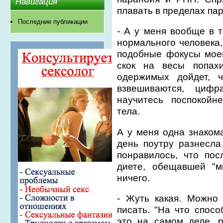
Навигация
плавать в пределах па
Последние публикации
- А у меня вообще в т
нормального человека
подобные фокусы моег
скок на весы попах
одержимых дойдет, ч
взвешиваются, циф
научитесь поспокойн
тела.
А у меня одна знаком
день поутру разнесла
понравилось, что пос
диете, обещавшей "м
ничего.
- Жуть какая. Можно
писать. "На что спос
это на самом деле, 