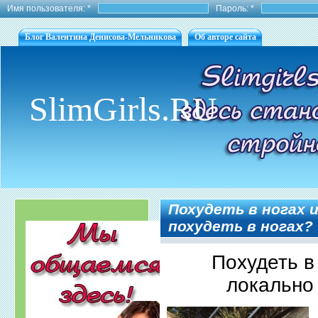
Имя пользователя:
*
Пароль:
*
Блог Валентина Денисова-Мельникова
Об авторе сайта
SlimGirls.RU
Похудеть в ногах и
похудеть в ногах?
Похудеть в 
локально 