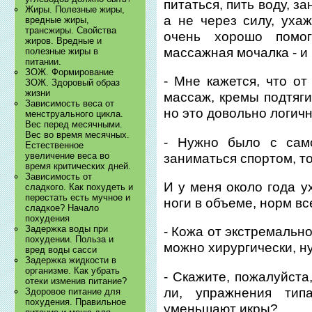
питаться, пить воду, з
Жиры. Полезные жиры,
а не через силу, ухаж
вредные жиры,
трансжиры. Свойства
очень хорошо помо
жиров. Вредные и
массажная мочалка - и 
полезные жиры в
питании.
ЗОЖ. Формирование
- Мне кажется, что от
ЗОЖ. Здоровый образ
жизни
массаж, кремы подтяги
Зависимость веса от
но это довольно логичн
менструального цикла.
Вес перед месячными.
Вес во время месячных.
- Нужно было с само
Естественное
увеличение веса во
заниматься спортом, то
время критических дней.
Зависимость от
И у меня около года у
сладкого. Как похудеть и
перестать есть мучное и
ноги в объеме, норм вс
сладкое? Начало
похудения
Задержка воды при
- Кожа от экстремально
похудении. Польза и
можно хирургически, ну
вред воды сасси
Задержка жидкости в
организме. Как убрать
- Скажите, пожалуйста,
отеки изменив питание?
ли, упражнения тип
Здоровое питание для
похудения. Правильное
уменьшают икры?