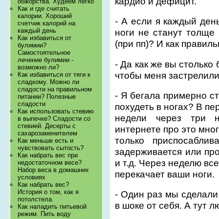
кардио и дефицит.
обжорства. Худеем легко
Как и где считать
калории. Хороший
- А если я каждый день
счетчик калорий на
каждый день
ноги не станут толще
Как избавиться от
(при пп)? И как правиль
булимии?
Самостоятельное
лечение булимии -
- Да как же вы столько 
возможно ли?
чтобы меня застрелили
Как избавиться от тяги к
сладкому. Можно ли
сладости на правильном
- Я бегала примерно с
питании? Полезные
сладости
похудеть в ногах? В п
Как использовать стевию
недели через три н
в выпечке? Сладости со
стевией. Десерты с
интернете про это мно
сахарозаменителем
только приспосаблив
Как меньше есть и
чувствовать сытость?
задерживается или про
Как набрать вес при
и т.д. Через неделю вс
недостаточном весе?
Набор веса в домашних
перекачает ваши ноги.
условиях
Как набрать вес?
История о том, как я
- Один раз мы сделали
потолстела.
в шоке от себя. А тут л
Как наладить питьевой
режим. Пить воду