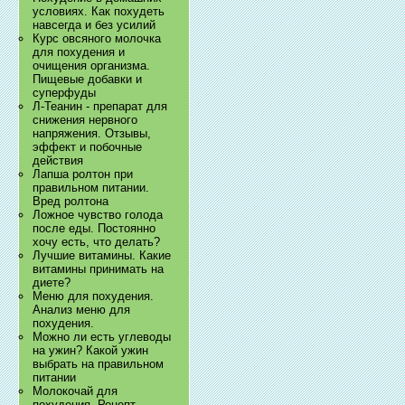
условиях. Как похудеть
навсегда и без усилий
Курс овсяного молочка
для похудения и
очищения организма.
Пищевые добавки и
суперфуды
Л-Теанин - препарат для
снижения нервного
напряжения. Отзывы,
эффект и побочные
действия
Лапша ролтон при
правильном питании.
Вред ролтона
Ложное чувство голода
после еды. Постоянно
хочу есть, что делать?
Лучшие витамины. Какие
витамины принимать на
диете?
Меню для похудения.
Анализ меню для
похудения.
Можно ли есть углеводы
на ужин? Какой ужин
выбрать на правильном
питании
Молокочай для
похудения. Рецепт