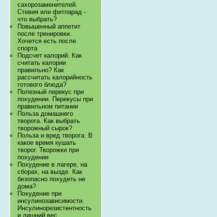
сахорозаменителей.
Стевия или фитпарад -
что выбрать?
Повышенный аппетит
после тренировки.
Хочется есть после
спорта
Подсчет калорий. Как
считать калории
правильно? Как
рассчитать калорийность
готового блюда?
Полезный перекус при
похудении. Перекусы при
правильном питании
Польза домашнего
творога. Как выбрать
творожный сырок?
Польза и вред творога. В
какое время кушать
творог. Творожки при
похудении
Похудение в лагере, на
сборах, на вызде. Как
безопасно похудеть не
дома?
Похудение при
инсулинозависимости.
Инсулинорезистентность
и лишний вес