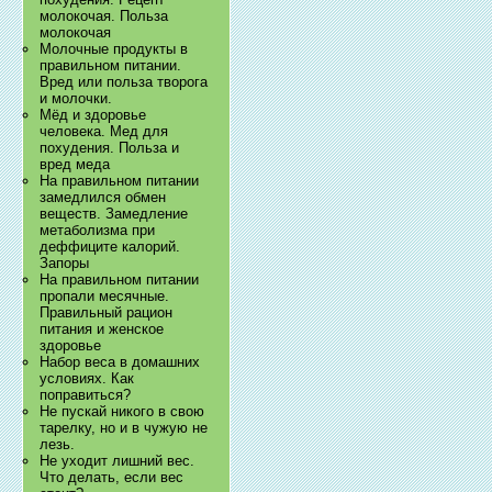
молокочая. Польза
молокочая
Молочные продукты в
правильном питании.
Вред или польза творога
и молочки.
Мёд и здоровье
человека. Мед для
похудения. Польза и
вред меда
На правильном питании
замедлился обмен
веществ. Замедление
метаболизма при
деффиците калорий.
Запоры
На правильном питании
пропали месячные.
Правильный рацион
питания и женское
здоровье
Набор веса в домашних
условиях. Как
поправиться?
Не пускай никого в свою
тарелку, но и в чужую не
лезь.
Не уходит лишний вес.
Что делать, если вес