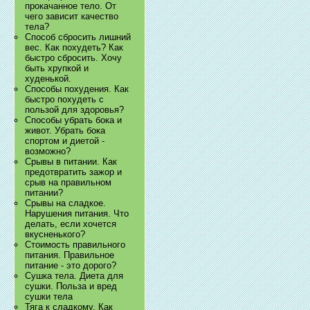
прокачанное тело. От
чего зависит качество
тела?
Способ сбросить лишний
вес. Как похудеть? Как
быстро сбросить. Хочу
быть хрупкой и
худенькой.
Способы похудения. Как
быстро похудеть с
пользой для здоровья?
Способы убрать бока и
живот. Убрать бока
спортом и диетой -
возможно?
Срывы в питании. Как
предотвратить зажор и
срыв на правильном
питании?
Срывы на сладкое.
Нарушения питания. Что
делать, если хочется
вкусненького?
Стоимость правильного
питания. Правильное
питание - это дорого?
Сушка тела. Диета для
сушки. Польза и вред
сушки тела
Тяга к сладкому. Как