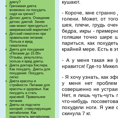
кушают.
диету?
Гречневая диета:
возможно ли похудеть
- Короче, мне странно
сидя на гречке?
Детокс диета. Очищение
голени. Может, от того
детокс диетой. Зачем
шея, плечи, грудь оче
нам может пригодиться
американский маркетинг?
бедра, икры - примерн
Детский гематоген при
голяшки точно шире ш
правильном питании.
Польза и вред
париться, как похудет
гематогена
крайней мере. Есть в э
Диета для похудения
«Питание до 15.00»
Отзывы, результаты,
- А у меня такая же 
польза и вред диеты.
Диета доктора Кислера.
нравится! Где-то Мике
Как похудеть. Диеты для
похудения. Похудеть
- Я хочу узнать, как э
легко.
Диета красоты и
у меня нет проблем
стройности. Питание для
совершенно не устраи
красоты и здоровья. Как
похудеть и стать
Нет, я лишь чуть-чуть 
красивой. Правильное
что-нибудь посоветов
питание.
Диеты на подсчете
похудели ноги. Я уже 
калорий, стимулирующие
скинула 7 кг.
метаболизм. Как
подстегнуть метаболизм.