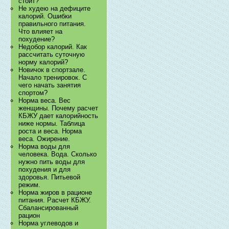
стоит?
Не худею на дефиците
калорий. Ошибки
правильного питания.
Что влияет на
похудение?
Недобор калорий. Как
рассчитать суточную
норму калорий?
Новичок в спортзале.
Начало тренировок. С
чего начать занятия
спортом?
Норма веса. Вес
женщины. Почему расчет
КБЖУ дает калорийность
ниже нормы. Таблица
роста и веса. Норма
веса. Ожирение.
Норма воды для
человека. Вода. Сколько
нужно пить воды для
похудения и для
здоровья. Питьевой
режим.
Норма жиров в рационе
питания. Расчет КБЖУ.
Сбалансированный
рацион
Норма углеводов и