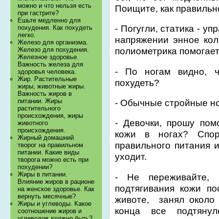
можно и что нельзя есть
Поищите, как правильно
при гастрите?
Ешьте медленно для
- Погугли, статика - у
похудения. Как похудеть
легко.
напряжении энное кол
Железо для организма.
Железо для похудения.
полиометрика помогает
Железное здоровье.
Важность железа для
- По ногам видно, 
здоровья человека.
Жир. Растительные
похудеть?
жиры, животные жиры.
Важность жиров в
питании. Жиры
- Обычные стройные но
растительного
происхождения, жиры
- Девочки, прошу пом
животного
происхождения.
кожи в ногах? Спор
Жирный домашний
правильного питания и
творог на правильном
питании. Какие виды
уходит.
творога можно есть при
похудении?
Жиры в питании.
- Не переживайте,
Влияние жиров в рационе
подтягивания кожи по
на женское здоровье. Как
вернуть месячные?
животе, занял около
Жиры и углеводы. Какое
конца все подтянул
соотношение жиров и
углеводов должно быть?