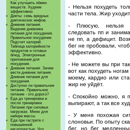
Как улучшить обмен
- Нельзя похудеть тол
веществ. Худеем
эффективно.
части тела. Жир уходит
Диеты: семь вредных
диетических мифов.
Дневник питания.
- Плюсую, нельзя 
Ведение дневника
следовать пп и занима
питания для похудения.
Правильное похудение.
не пп, а дефицит. Воз
Подсчет калорий.
бег не пробовали, чтоб
Таблица калорийности
продуктов и готовых
эффективно.
блюд. Электронные
приложения для
- Не можете вы при та
похудения.
Дневник питания. Зачем
вот как похудеть нога
вести дневник питания.
Дневник питания для
моему, кардио или ста
похудения.
жир не уйдёт.
Доступно ли правильное
питание. Правильное
питание - это дорого?
- Спокойно можно, я п
Еда до тренировки и
выпирают, а так все худ
после тренировки.
Питание при силовых
нагрузках. Меню для
- У меня похожая сит
набора массы
Еда при гастрите с
слоновьи. По опыту скаж
повышенной
бег, но бег медленны
кислотностью. Что