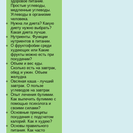
здоровое питание.
Простые углеводы,
медленные углеводы.
Углеводы в организме
человека.
Нужна ли диета? Какую
диету нужно выбрать?
Какая диета лучше.
Нутриенты. Функции
нутриентов в питании.
О фруктофобии среди
худеющих или Какие
фрукты можно есть при
похудении?
Объем и вес еды.
Сколько есть на завтрак,
обед и ужин. Объем
желудка
Овсяная каша - лучший
завтрак. О пользе
углеводов на завтрак
Опыт лечения булимии.
Как вылечить булимию с
помощью психолога и
своими силами?
Основные принципы
похудения с подсчетом
калорий. Как я худею?
Основы правильного
питания. Как часто