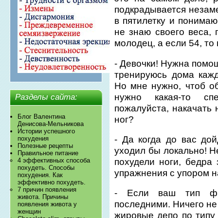
подкрадывается незаме
в пятилетку и понимаю
не знаю своего веса, 
молодец, а если 54, то 
- Девочки! Нужна помо
тренируюсь дома кажд
Но мне нужно, чтоб об
нужно какая-то спе
Разделы сайта:
пожалуйста, накачать 
Блог Валентина
ног?
Денисова-Мельникова
Истории успешного
- Да когда до вас дой
похудения
Полезные рецепты
уходил бы локально! Н
Правильное питание
похудели ноги, бедра 
4 эффективных способа
похудеть. Способы
упражнения с упором на
похудения. Как
эффективно похудеть.
7 причин появления
- Если ваш тип фи
живота. Причины
последними. Ничего не
появления живота у
женщин
жировые депо по типу