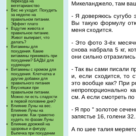
перехода на
Микеланджело, там ваш
вегетарианство
Вес не уходит. Похудеть
за неделю на
- Я доверяюсь сугубо 
правильном питании.
Вы такую формулу отку
Эффект плато
Вздутие живота и
меня сходится.
правильное питание.
Живот выпирает, что
- Это фото 3-ёх месяч
делать?
Витамины для
снова набрала 5 кг, к
похудения. Какие
они сильно отразились
витамины принимать при
похудении? БАДЫ для
худеющих
- Так вы сами писали п
Витамины с хромом для
похудения. Клетчатка и
и, если сходится, то 
другие добавки для
это вообще как? При р
правильного питания
Вкусняшки при
непропорционально ка
правильном питании.
см. А если смотреть по
Можно ли есть сладости
в первой половине дня?
Влияние Луны на вес.
- Я про " золотое сече
Влияние Луны на
организм. Как грамотно
запястье 16, голени 32.
худеть по фазам Луны
Влияние дрожжей на
А по шее талия меряетс
здоровье и фигуру.
Выпечка при похудении