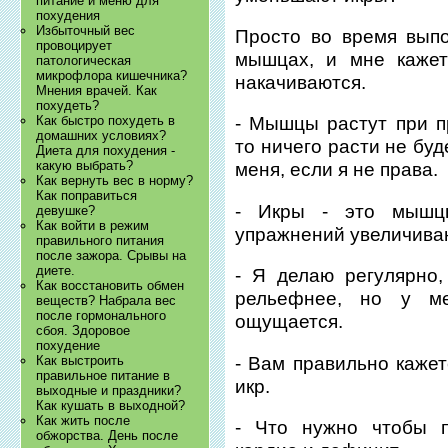
питание и меню для
похудения
Избыточный вес
Просто во время вып
провоцирует
мышцах, и мне кажетс
патологическая
микрофлора кишечника?
накачиваются.
Мнения врачей. Как
похудеть?
Как быстро похудеть в
- Мышцы растут при п
домашних условиях?
то ничего расти не бу
Диета для похудения -
какую выбрать?
меня, если я не права.
Как вернуть вес в норму?
Как поправиться
- Икры - это мышц
девушке?
Как войти в режим
упражнений увеличиваю
правильного питания
после зажора. Срывы на
диете.
- Я делаю регулярно
Как восстановить обмен
рельефнее, но у м
веществ? Набрала вес
после гормонального
ощущается.
сбоя. Здоровое
похудение
- Вам правильно кажет
Как выстроить
правильное питание в
икр.
выходные и праздники?
Как кушать в выходной?
Как жить после
- Что нужно чтобы п
обжорства. День после