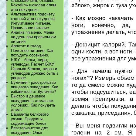
Chocolate slim, отзывы.
яблоко, жирок с пуза у
Коктейль шоколад слим
для похудения.
Альтернатива подсчету
- Как можно накачать
калорий для похудения.
Интуитивное питание.
ноги, конечно, да,
Правильное питание
упражнения делать, чт
Анализ пп меню. Меню
на день при правильном
питании
- Дефицит калорий. Та
Аппетит и голод.
одни кости, а вот ноги
Полезное питание. Как
похудеть осознанно.
все упражнения для ум
БЖУ – белки, жиры,
углеводы. Расчет БЖУ.
Сколько белков, жиров и
- Для начала нужно 
углеводов должно быть в
ногах?? Измерь объем 
рационе.
Булимия - расстройство
тогда смело можно худ
пищевого поведения. Как
чтобы подсушиться, е
избавиться от булимии?
Быстро и дешевое
время тренировки, а
похудение в домашних
делать чтобы похудели
условиях. Как похудеть
дома?
скакалка, приседания, б
Варианты белкового
ужина. Продукты,
содержащие белок
- Вы меня подвигли и
Вегетарианство для
голени на 2 см. Я 
похудения. Опыт