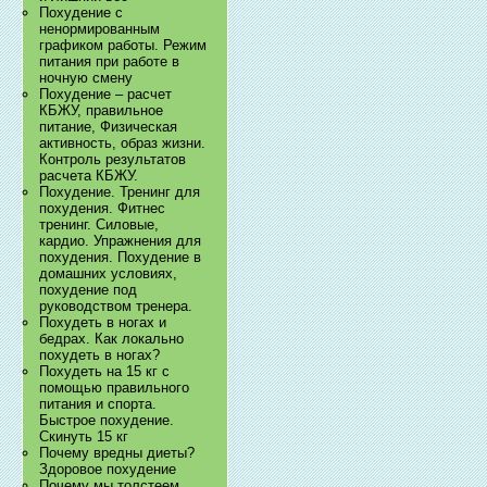
Похудение с
ненормированным
графиком работы. Режим
питания при работе в
ночную смену
Похудение – расчет
КБЖУ, правильное
питание, Физическая
активность, образ жизни.
Контроль результатов
расчета КБЖУ.
Похудение. Тренинг для
похудения. Фитнес
тренинг. Силовые,
кардио. Упражнения для
похудения. Похудение в
домашних условиях,
похудение под
руководством тренера.
Похудеть в ногах и
бедрах. Как локально
похудеть в ногах?
Похудеть на 15 кг с
помощью правильного
питания и спорта.
Быстрое похудение.
Скинуть 15 кг
Почему вредны диеты?
Здоровое похудение
Почему мы толстеем.