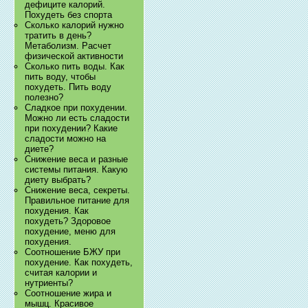
дефиците калорий.
Похудеть без спорта
Сколько калорий нужно
тратить в день?
Метаболизм. Расчет
физической активности
Сколько пить воды. Как
пить воду, чтобы
похудеть. Пить воду
полезно?
Сладкое при похудении.
Можно ли есть сладости
при похудении? Какие
сладости можно на
диете?
Снижение веса и разные
системы питания. Какую
диету выбрать?
Снижение веса, секреты.
Правильное питание для
похудения. Как
похудеть? Здоровое
похудение, меню для
похудения.
Соотношение БЖУ при
похудение. Как похудеть,
считая калории и
нутриенты?
Соотношение жира и
мышц. Красивое