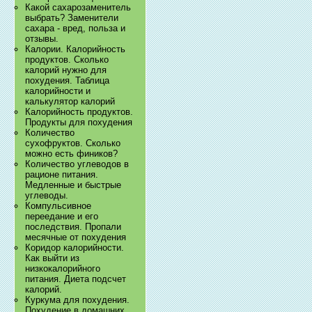
Какой сахарозаменитель
выбрать? Заменители
сахара - вред, польза и
отзывы.
Калории. Калорийность
продуктов. Сколько
калорий нужно для
похудения. Таблица
калорийности и
калькулятор калорий
Калорийность продуктов.
Продукты для похудения
Количество
сухофруктов. Сколько
можно есть фиников?
Количество углеводов в
рационе питания.
Медленные и быстрые
углеводы.
Компульсивное
переедание и его
последствия. Пропали
месячные от похудения
Коридор калорийности.
Как выйти из
низкокалорийного
питания. Диета подсчет
калорий.
Куркума для похудения.
Похудение в домашних