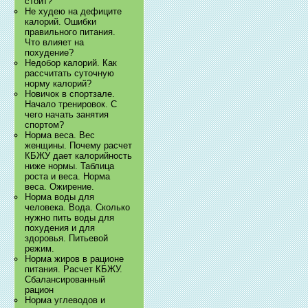
стоит?
Не худею на дефиците
калорий. Ошибки
правильного питания.
Что влияет на
похудение?
Недобор калорий. Как
рассчитать суточную
норму калорий?
Новичок в спортзале.
Начало тренировок. С
чего начать занятия
спортом?
Норма веса. Вес
женщины. Почему расчет
КБЖУ дает калорийность
ниже нормы. Таблица
роста и веса. Норма
веса. Ожирение.
Норма воды для
человека. Вода. Сколько
нужно пить воды для
похудения и для
здоровья. Питьевой
режим.
Норма жиров в рационе
питания. Расчет КБЖУ.
Сбалансированный
рацион
Норма углеводов и