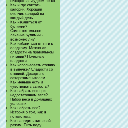
обжорства. Худеем легко
Как и где считать
калории. Хороший
счетчик калорий на
каждый день
Как избавиться от
булимии?
Самостоятельное
лечение булимии -
возможно ли?
Как избавиться от тяги к
сладкому. Можно ли
сладости на правильном
питании? Полезные
сладости
Как использовать стевию
в выпечке? Сладости со
стевией. Десерты с
сахарозаменителем
Как меньше есть и
чувствовать сытость?
Как набрать вес при
недостаточном весе?
Набор веса в домашних
условиях
Как набрать вес?
История о том, как я
потолстела.
Как наладить питьевой
режим. Пить воду