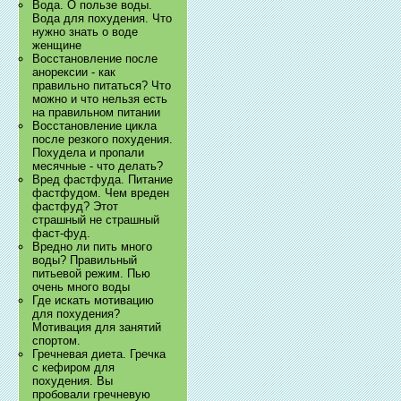
Вода. О пользе воды.
Вода для похудения. Что
нужно знать о воде
женщине
Восстановление после
анорексии - как
правильно питаться? Что
можно и что нельзя есть
на правильном питании
Восстановление цикла
после резкого похудения.
Похудела и пропали
месячные - что делать?
Вред фастфуда. Питание
фастфудом. Чем вреден
фастфуд? Этот
страшный не страшный
фаст-фуд.
Вредно ли пить много
воды? Правильный
питьевой режим. Пью
очень много воды
Где искать мотивацию
для похудения?
Мотивация для занятий
спортом.
Гречневая диета. Гречка
с кефиром для
похудения. Вы
пробовали гречневую