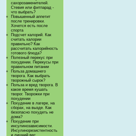
сахорозаменителей.
Стевия или фитпарад -
что выбрать?
Повышенный аппетит
после тренировки.
Хочется есть после
спорта
Подсчет калорий. Как
считать калории
правильно? Как
рассчитать калорийность
готового блюда?
Полезный перекус при
похудении. Перекусы при
правильном питании
Польза домашнего
творога. Как выбрать
творожный сырок?
Польза и вред творога. В
какое время кушать
творог. Творожки при
похудении
Похудение в лагере, на
сборах, на вызде. Как
безопасно похудеть не
дома?
Похудение при
инсулинозависимости.
Инсулинорезистентность
и лишний вес