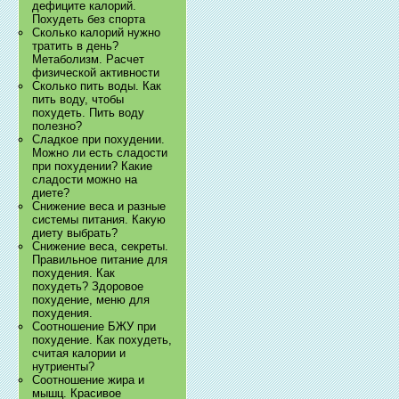
дефиците калорий.
Похудеть без спорта
Сколько калорий нужно
тратить в день?
Метаболизм. Расчет
физической активности
Сколько пить воды. Как
пить воду, чтобы
похудеть. Пить воду
полезно?
Сладкое при похудении.
Можно ли есть сладости
при похудении? Какие
сладости можно на
диете?
Снижение веса и разные
системы питания. Какую
диету выбрать?
Снижение веса, секреты.
Правильное питание для
похудения. Как
похудеть? Здоровое
похудение, меню для
похудения.
Соотношение БЖУ при
похудение. Как похудеть,
считая калории и
нутриенты?
Соотношение жира и
мышц. Красивое