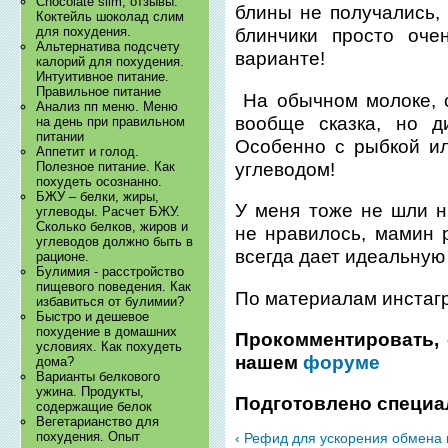
Chocolate slim, отзывы.
блины не получались,
Коктейль шоколад слим
для похудения.
блинчики просто оче
Альтернатива подсчету
варианте!
калорий для похудения.
Интуитивное питание.
Правильное питание
На обычном молоке, с
Анализ пп меню. Меню
вообще сказка, но д
на день при правильном
питании
Особенно с рыбкой и
Аппетит и голод.
углеводом!
Полезное питание. Как
похудеть осознанно.
БЖУ – белки, жиры,
У меня тоже не шли н
углеводы. Расчет БЖУ.
Сколько белков, жиров и
не нравилось, мамин р
углеводов должно быть в
всегда дает идеальную
рационе.
Булимия - расстройство
пищевого поведения. Как
По материалам инстагра
избавиться от булимии?
Быстро и дешевое
похудение в домашних
Прокомментировать, 
условиях. Как похудеть
нашем
форуме
дома?
Варианты белкового
ужина. Продукты,
Подготовлено специа
содержащие белок
Вегетарианство для
похудения. Опыт
‹ Рефид для ускорения обмена