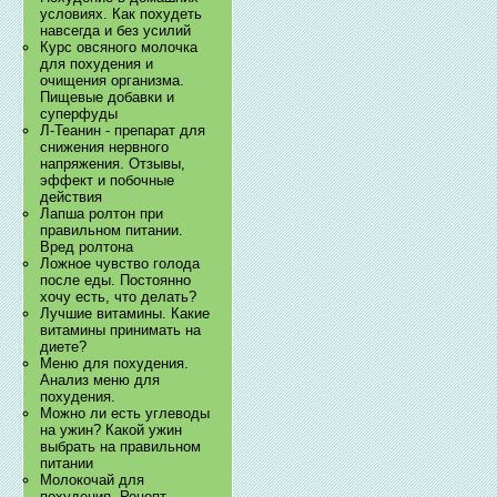
условиях. Как похудеть
навсегда и без усилий
Курс овсяного молочка
для похудения и
очищения организма.
Пищевые добавки и
суперфуды
Л-Теанин - препарат для
снижения нервного
напряжения. Отзывы,
эффект и побочные
действия
Лапша ролтон при
правильном питании.
Вред ролтона
Ложное чувство голода
после еды. Постоянно
хочу есть, что делать?
Лучшие витамины. Какие
витамины принимать на
диете?
Меню для похудения.
Анализ меню для
похудения.
Можно ли есть углеводы
на ужин? Какой ужин
выбрать на правильном
питании
Молокочай для
похудения. Рецепт