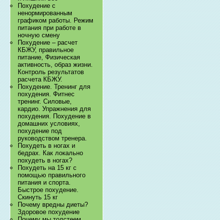
Похудение с
ненормированным
графиком работы. Режим
питания при работе в
ночную смену
Похудение – расчет
КБЖУ, правильное
питание, Физическая
активность, образ жизни.
Контроль результатов
расчета КБЖУ.
Похудение. Тренинг для
похудения. Фитнес
тренинг. Силовые,
кардио. Упражнения для
похудения. Похудение в
домашних условиях,
похудение под
руководством тренера.
Похудеть в ногах и
бедрах. Как локально
похудеть в ногах?
Похудеть на 15 кг с
помощью правильного
питания и спорта.
Быстрое похудение.
Скинуть 15 кг
Почему вредны диеты?
Здоровое похудение
Почему мы толстеем.