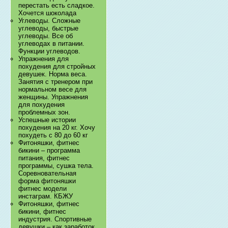
перестать есть сладкое.
Хочется шоколада
Углеводы. Сложные
углеводы, быстрые
углеводы. Все об
углеводах в питании.
Функции углеводов.
Упражнения для
похудения для стройных
девушек. Норма веса.
Занятия с тренером при
нормальном весе для
женщины. Упражнения
для похудения
проблемных зон.
Успешные истории
похудения на 20 кг. Хочу
похудеть с 80 до 60 кг
Фитоняшки, фитнес
бикини – программа
питания, фитнес
программы, сушка тела.
Соревновательная
форма фитоняшки
фитнес модели
инстаграм. КБЖУ
Фитоняшки, фитнес
бикини, фитнес
индустрия. Спортивные
девушки – как заработок