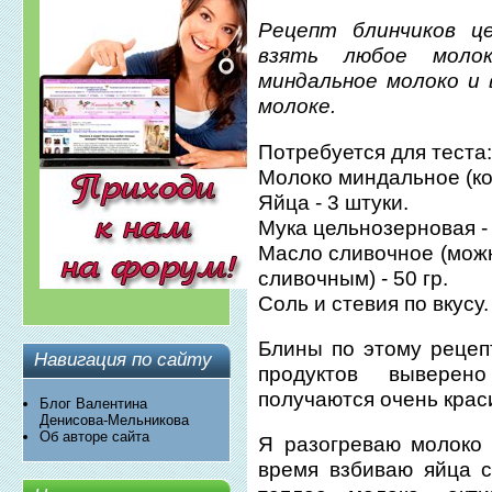
Рецепт блинчиков це
взять любое молок
миндальное молоко и
молоке.
Потребуется для теста
Молоко миндальное (кор
Яйца - 3 штуки.
Мука цельнозерновая - 
Масло сливочное (можн
сливочным) - 50 гр.
Соль и стевия по вкусу.
Блины по этому рецепт
Навигация по сайту
продуктов выверен
получаются очень крас
Блог Валентина
Денисова-Мельникова
Об авторе сайта
Я разогреваю молоко 
время взбиваю яйца с