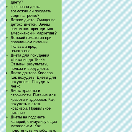
диету?
Гречневая диета:
возможно ли похудеть
сидя на гречке?
Детокс диета. Очищение
детокс диетой. Зачем
нам может пригодиться
американский маркетинг?
Детский гематоген при
правильном питании.
Польза и вред
гематогена
Диета для похудения
«Питание до 15.00»
Отзывы, результаты,
польза и вред диеты.
Диета доктора Кислера.
Как похудеть. Диеты для
похудения. Похудеть
легко.
Диета красоты и
стройности. Питание для
красоты и здоровья. Как
похудеть и стать
красивой. Правильное
питание.
Диеты на подсчете
калорий, стимулирующие
метаболизм. Как
подстегнуть метаболизм.