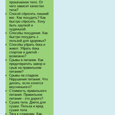
прокачанное тело. От
чего зависит качество
тела?
Способ сбросить лишний
вес. Как похудеть? Как
быстро сбросить. Хочу
быть хрупкой и
худенькой.
Способы похудения. Как
быстро похудеть с
пользой для здоровья?
Способы убрать бока и
живот. Убрать бока
спортом и диетой -
возможно?
Срывы в питании. Как
предотвратить зажор и
срыв на правильном
питании?
Срывы на сладкое.
Нарушения питания. Что
делать, если хочется
вкусненького?
Стоимость правильного
питания. Правильное
питание - это дорого?
Сушка тела. Диета для
сушки. Польза и вред
сушки тела
Тяга к сладкому. Как