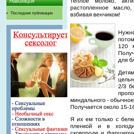
теплое молоко, акт
Навигация
растопленное масло,
Последние публикации
взбивая венчиком!
Нужн
потом
120 
Полу
для б
Дет
цель
2/3 б
проп
миндального - обычное
Получается около 15-1
Я их ем только с бел
пленкой и в холоди
сковороде и фарширую