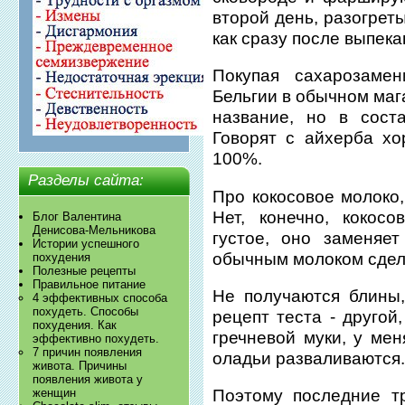
второй день, разогрет
как сразу после выпека
Покупая сахарозамен
Бельгии в обычном маг
название, но в сост
Говорят с айхерба хо
100%.
Разделы сайта:
Про кокосовое молоко,
Нет, конечно, кокос
Блог Валентина
Денисова-Мельникова
густое, оно заменяе
Истории успешного
обычным молоком сдел
похудения
Полезные рецепты
Правильное питание
Не получаются блины,
4 эффективных способа
похудеть. Способы
рецепт теста - другой
похудения. Как
гречневой муки, у мен
эффективно похудеть.
7 причин появления
оладьи разваливаются
живота. Причины
появления живота у
женщин
Поэтому последние тр