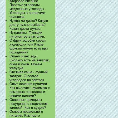
здоровое питание.
Простые углеводы,
медленные углеводы.
Углеводы в организме
человека.
Нужна ли диета? Какую
диету нужно выбрать?
Какая диета лучше.
Нутриенты. Функции
нутриентов в питании.
О фруктофобии среди
худеющих или Какие
фрукты можно есть при
похудении?
Объем и вес еды.
Сколько есть на завтрак,
обед и ужин. Объем
желудка
Овсяная каша - лучший
завтрак. О пользе
углеводов на завтрак
Опыт лечения булимии.
Как вылечить булимию с
помощью психолога и
своими силами?
Основные принципы
похудения с подсчетом
калорий. Как я худею?
Основы правильного
питания. Как часто