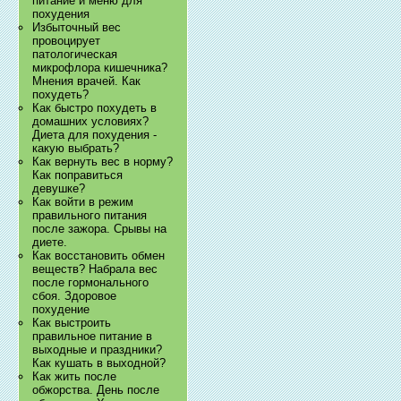
питание и меню для
похудения
Избыточный вес
провоцирует
патологическая
микрофлора кишечника?
Мнения врачей. Как
похудеть?
Как быстро похудеть в
домашних условиях?
Диета для похудения -
какую выбрать?
Как вернуть вес в норму?
Как поправиться
девушке?
Как войти в режим
правильного питания
после зажора. Срывы на
диете.
Как восстановить обмен
веществ? Набрала вес
после гормонального
сбоя. Здоровое
похудение
Как выстроить
правильное питание в
выходные и праздники?
Как кушать в выходной?
Как жить после
обжорства. День после