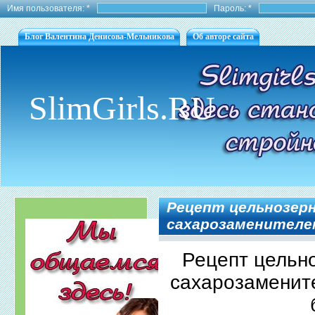
Имя пользователя:
*
Пароль:
*
Блог Валентина Денисова-Мельникова
Об авторе сайта
SlimGirls.RU
Рецепт цельнозерн
сахарозаменителе
Рецепт цельн
сахарозаменит