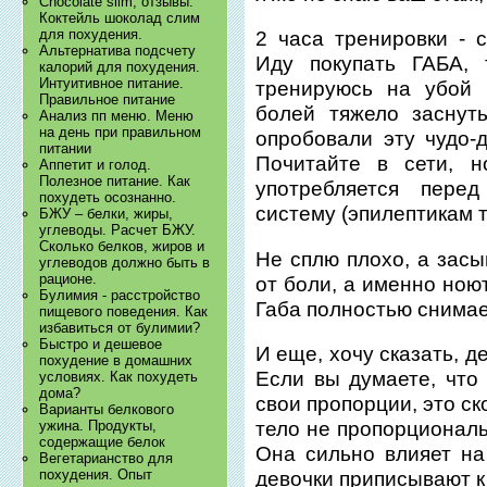
Chocolate slim, отзывы.
Коктейль шоколад слим
для похудения.
2 часа тренировки - 
Альтернатива подсчету
Иду покупать ГАБА,
калорий для похудения.
Интуитивное питание.
тренируюсь на убой 
Правильное питание
болей тяжело заснут
Анализ пп меню. Меню
на день при правильном
опробовали эту чудо-д
питании
Почитайте в сети, н
Аппетит и голод.
Полезное питание. Как
употребляется пере
похудеть осознанно.
систему (эпилептикам т
БЖУ – белки, жиры,
углеводы. Расчет БЖУ.
Сколько белков, жиров и
Не сплю плохо, а засы
углеводов должно быть в
рационе.
от боли, а именно ноют
Булимия - расстройство
Габа полностью снимае
пищевого поведения. Как
избавиться от булимии?
Быстро и дешевое
И еще, хочу сказать, д
похудение в домашних
Если вы думаете, что 
условиях. Как похудеть
дома?
свои пропорции, это с
Варианты белкового
ужина. Продукты,
тело не пропорциональ
содержащие белок
Она сильно влияет на 
Вегетарианство для
похудения. Опыт
девочки приписывают к