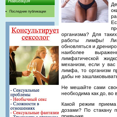
Навигация
Д
ок
Последние публикации
ра
Ес
пр
организма? Для таки
работы лимфы! Лим
обновляться и дрениро
наиболее выраже
лимфатической жидк
механизм, если у вас
лимфа, то организм п
дабы не зашлаковыват
Не мешайте сами свое
необходима как до, во 
Какой режим приема
дозами? По стакану п
привычке.