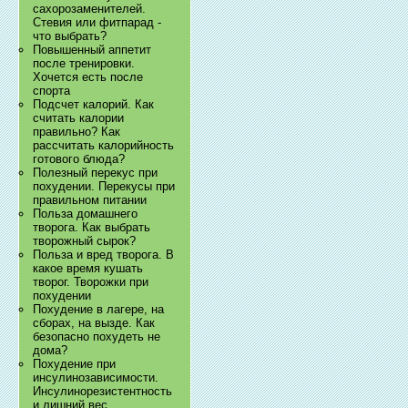
сахорозаменителей.
Стевия или фитпарад -
что выбрать?
Повышенный аппетит
после тренировки.
Хочется есть после
спорта
Подсчет калорий. Как
считать калории
правильно? Как
рассчитать калорийность
готового блюда?
Полезный перекус при
похудении. Перекусы при
правильном питании
Польза домашнего
творога. Как выбрать
творожный сырок?
Польза и вред творога. В
какое время кушать
творог. Творожки при
похудении
Похудение в лагере, на
сборах, на вызде. Как
безопасно похудеть не
дома?
Похудение при
инсулинозависимости.
Инсулинорезистентность
и лишний вес