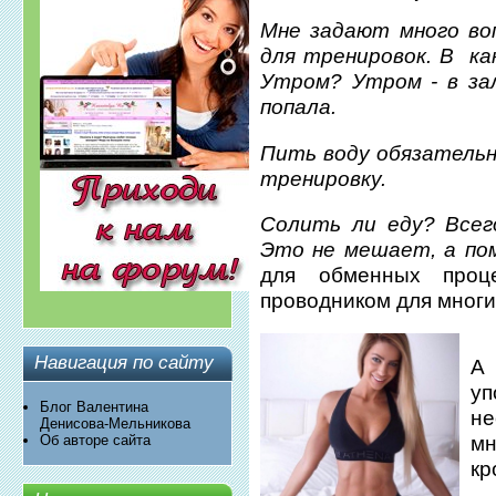
Мне задают много во
для тренировок. В к
Утром? Утром - в зал
попала.
Пить воду обязательно
тренировку.
Солить ли еду? Всег
Это не мешает, а по
для обменных проц
проводником для многи
Навигация по сайту
А
у
Блог Валентина
не
Денисова-Мельникова
мн
Об авторе сайта
кр