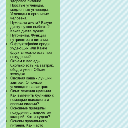
здоровое питание.
Простые углеводы,
медленные углеводы.
Углеводы в организме
человека.
Нужна ли диета? Какую
диету нужно выбрать?
Какая диета лучше.
Нутриенты. Функции
нутриентов в питании.
О фруктофобии среди
худеющих или Какие
фрукты можно есть при
похудении?
Объем и вес еды.
Сколько есть на завтрак,
обед и ужин. Объем
желудка
Овсяная каша - лучший
завтрак. О пользе
углеводов на завтрак
Опыт лечения булимии.
Как вылечить булимию с
помощью психолога и
своими силами?
Основные принципы
похудения с подсчетом
калорий. Как я худею?
Основы правильного
питания. Как часто