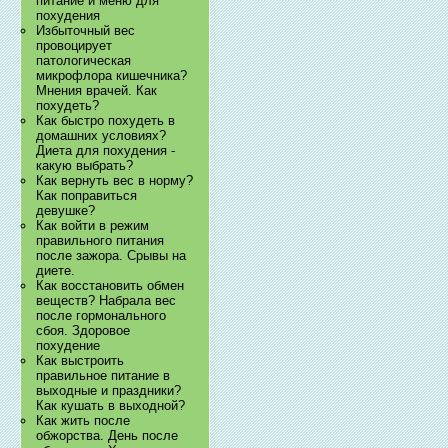
питание и меню для
похудения
Избыточный вес
провоцирует
патологическая
микрофлора кишечника?
Мнения врачей. Как
похудеть?
Как быстро похудеть в
домашних условиях?
Диета для похудения -
какую выбрать?
Как вернуть вес в норму?
Как поправиться
девушке?
Как войти в режим
правильного питания
после зажора. Срывы на
диете.
Как восстановить обмен
веществ? Набрала вес
после гормонального
сбоя. Здоровое
похудение
Как выстроить
правильное питание в
выходные и праздники?
Как кушать в выходной?
Как жить после
обжорства. День после