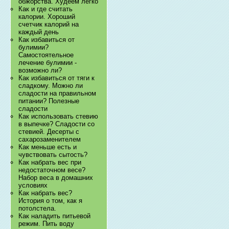
обжорства. Худеем легко
Как и где считать
калории. Хороший
счетчик калорий на
каждый день
Как избавиться от
булимии?
Самостоятельное
лечение булимии -
возможно ли?
Как избавиться от тяги к
сладкому. Можно ли
сладости на правильном
питании? Полезные
сладости
Как использовать стевию
в выпечке? Сладости со
стевией. Десерты с
сахарозаменителем
Как меньше есть и
чувствовать сытость?
Как набрать вес при
недостаточном весе?
Набор веса в домашних
условиях
Как набрать вес?
История о том, как я
потолстела.
Как наладить питьевой
режим. Пить воду