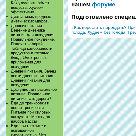
Как улучшить обмен
нашем
форуме
веществ. Худеем
эффективно.
Подготовлено специа
Диеты: семь вредных
диетических мифов.
Дневник питания.
‹ Как перестать переедать? Пр
Ведение дневника
голода. Худеем без голода. Грей
питания для похудения.
Правильное похудение.
Подсчет калорий.
Таблица калорийности
продуктов и готовых
блюд. Электронные
приложения для
похудения.
Дневник питания. Зачем
вести дневник питания.
Дневник питания для
похудения.
Доступно ли правильное
питание. Правильное
питание - это дорого?
Еда до тренировки и
после тренировки.
Питание при силовых
нагрузках. Меню для
набора массы
Еда при гастрите с
повышенной
кислотностью. Что