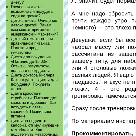
л., значит, будет норм
диету?
Гречневая диета:
возможно ли похудеть
А мне надо сбросить 
сидя на гречке?
почти каждое утро п
Детокс диета. Очищение
детокс диетой. Зачем
немного) — это плохо 
нам может пригодиться
американский маркетинг?
Детский гематоген при
Девушки, если бы все
правильном питании.
набрал массу или по
Польза и вред
гематогена
рассчитана из вашег
Диета для похудения
вашему типу, для наб
«Питание до 15.00»
Отзывы, результаты,
или 4 столовые ложк
польза и вред диеты.
разных людей. Я варю 
Диета доктора Кислера.
Как похудеть. Диеты для
наедаюсь, и вкус не н
похудения. Похудеть
ложки, 4 - это ред
легко.
Диета красоты и
тренировка намечается
стройности. Питание для
красоты и здоровья. Как
похудеть и стать
Сразу после тренировки
красивой. Правильное
питание.
По материалам инстагра
Диеты на подсчете
калорий, стимулирующие
метаболизм. Как
Прокомментировать, 
подстегнуть метаболизм.