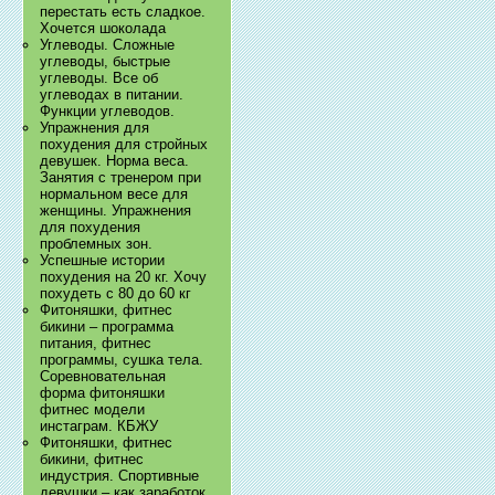
перестать есть сладкое.
Хочется шоколада
Углеводы. Сложные
углеводы, быстрые
углеводы. Все об
углеводах в питании.
Функции углеводов.
Упражнения для
похудения для стройных
девушек. Норма веса.
Занятия с тренером при
нормальном весе для
женщины. Упражнения
для похудения
проблемных зон.
Успешные истории
похудения на 20 кг. Хочу
похудеть с 80 до 60 кг
Фитоняшки, фитнес
бикини – программа
питания, фитнес
программы, сушка тела.
Соревновательная
форма фитоняшки
фитнес модели
инстаграм. КБЖУ
Фитоняшки, фитнес
бикини, фитнес
индустрия. Спортивные
девушки – как заработок