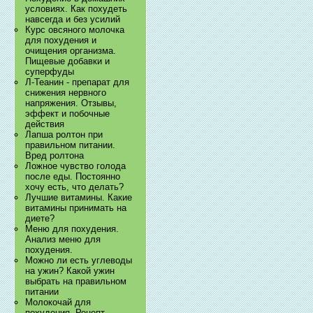
условиях. Как похудеть
навсегда и без усилий
Курс овсяного молочка
для похудения и
очищения организма.
Пищевые добавки и
суперфуды
Л-Теанин - препарат для
снижения нервного
напряжения. Отзывы,
эффект и побочные
действия
Лапша ролтон при
правильном питании.
Вред ролтона
Ложное чувство голода
после еды. Постоянно
хочу есть, что делать?
Лучшие витамины. Какие
витамины принимать на
диете?
Меню для похудения.
Анализ меню для
похудения.
Можно ли есть углеводы
на ужин? Какой ужин
выбрать на правильном
питании
Молокочай для
похудения. Рецепт