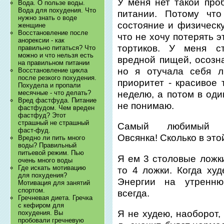
У меня нет такой про
Вода. О пользе воды.
Вода для похудения. Что
питании. Потому чт
нужно знать о воде
состояние и физическ
женщине
Восстановление после
что не хочу потерять э
анорексии - как
тортиков. У меня с
правильно питаться? Что
можно и что нельзя есть
вредной пищей, осозн
на правильном питании
но я отучала себя л
Восстановление цикла
после резкого похудения.
приоритет - красивое 
Похудела и пропали
неделю, а потом в оди
месячные - что делать?
Вред фастфуда. Питание
не понимаю.
фастфудом. Чем вреден
фастфуд? Этот
страшный не страшный
Самый любимый з
фаст-фуд.
Овсянка! Сколько в эт
Вредно ли пить много
воды? Правильный
питьевой режим. Пью
Я ем 3 столовые ложки
очень много воды
Где искать мотивацию
то 4 ложки. Когда худ
для похудения?
Энергии на утренню
Мотивация для занятий
спортом.
всегда.
Гречневая диета. Гречка
с кефиром для
Я не худею, наоборот,
похудения. Вы
пробовали гречневую