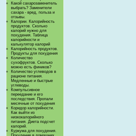
Какой сахарозаменитель
выбрать? Заменители
сахара - вред, польза и
отзывы.
Калории. Калорийность
продуктов. Сколько
калорий нужно для
похудения. Таблица
калорийности и
калькулятор калорий
Калорийность продуктов.
Продукты для похудения
Количество
сухофруктов. Сколько
можно есть фиников?
Количество углеводов в
рационе питания.
Медленные и быстрые
углеводы.
Компульсивное
переедание и его
последствия. Пропали
месячные от похудения
Коридор калорийности.
Как выйти из
низкокалорийного
питания. Диета подсчет
калорий.
Куркума для похудения.
Похудение в домашних