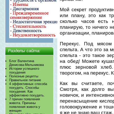
Мой секрет продуктивн
или плану, это как т
сколько часов есть 
планирую, то ничего н
организации, планиров
Перекус. Под мясом
спельта. А что это за 
Разделы сайта:
спельта - это такое з
на обед! Можете кушат
Блог Валентина
Денисова-Мельникова
плюс зерновой хлеб
Истории успешного
творогом, на перекус. 
похудения
Полезные рецепты
Правильное питание
Как вы считаете, по
4 эффективных способа
похудеть. Способы
Смотря, как долго в
похудения. Как
новичок, и интенсивно
эффективно похудеть.
7 причин появления
перенасыщение кислор
живота. Причины
головокружение и тошн
появления живота у
женщин
я же не знаю ваш стаж,