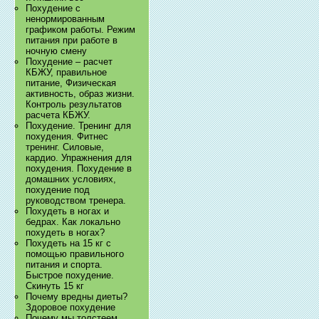
Похудение с
ненормированным
графиком работы. Режим
питания при работе в
ночную смену
Похудение – расчет
КБЖУ, правильное
питание, Физическая
активность, образ жизни.
Контроль результатов
расчета КБЖУ.
Похудение. Тренинг для
похудения. Фитнес
тренинг. Силовые,
кардио. Упражнения для
похудения. Похудение в
домашних условиях,
похудение под
руководством тренера.
Похудеть в ногах и
бедрах. Как локально
похудеть в ногах?
Похудеть на 15 кг с
помощью правильного
питания и спорта.
Быстрое похудение.
Скинуть 15 кг
Почему вредны диеты?
Здоровое похудение
Почему мы толстеем.