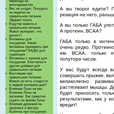
перехода на
вегетарианство
А вы творог едите? П
Вес не уходит. Похудеть
за неделю на
реакция на него, рань
правильном питании.
Эффект плато
Вздутие живота и
А вы только ГАБА упот
правильное питание.
А протеин, ВСАА?
Живот выпирает, что
делать?
Витамины для
ГАБА только в интен
похудения. Какие
очень редко. Протеин
витамины принимать при
похудении? БАДЫ для
ем. ВСАА, только е
худеющих
Витамины с хромом для
полутора часов.
похудения. Клетчатка и
другие добавки для
У вас будут всегда 
правильного питания
Вкусняшки при
совершать прыжки, вкл
правильном питании.
великолепно развив
Можно ли есть сладости
в первой половине дня?
растягивают мышцы. Де
Влияние Луны на вес.
будет приносить толь
Влияние Луны на
организм. Как грамотно
результатами, как у к
худеть по фазам Луны
вредит!
Влияние дрожжей на
здоровье и фигуру.
Выпечка при похудении