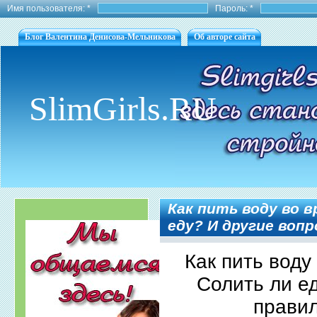
Имя пользователя:
*
Пароль:
*
Блог Валентина Денисова-Мельникова
Об авторе сайта
SlimGirls.RU
Как пить воду во 
еду? И другие воп
Как пить воду
Солить ли е
правил