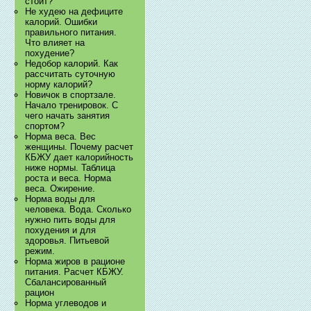
стоит?
Не худею на дефиците
калорий. Ошибки
правильного питания.
Что влияет на
похудение?
Недобор калорий. Как
рассчитать суточную
норму калорий?
Новичок в спортзале.
Начало тренировок. С
чего начать занятия
спортом?
Норма веса. Вес
женщины. Почему расчет
КБЖУ дает калорийность
ниже нормы. Таблица
роста и веса. Норма
веса. Ожирение.
Норма воды для
человека. Вода. Сколько
нужно пить воды для
похудения и для
здоровья. Питьевой
режим.
Норма жиров в рационе
питания. Расчет КБЖУ.
Сбалансированный
рацион
Норма углеводов и