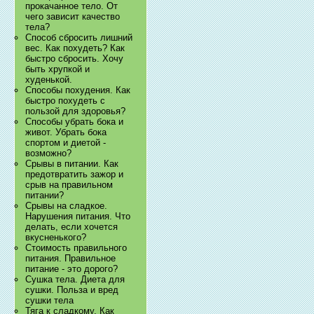
прокачанное тело. От
чего зависит качество
тела?
Способ сбросить лишний
вес. Как похудеть? Как
быстро сбросить. Хочу
быть хрупкой и
худенькой.
Способы похудения. Как
быстро похудеть с
пользой для здоровья?
Способы убрать бока и
живот. Убрать бока
спортом и диетой -
возможно?
Срывы в питании. Как
предотвратить зажор и
срыв на правильном
питании?
Срывы на сладкое.
Нарушения питания. Что
делать, если хочется
вкусненького?
Стоимость правильного
питания. Правильное
питание - это дорого?
Сушка тела. Диета для
сушки. Польза и вред
сушки тела
Тяга к сладкому. Как