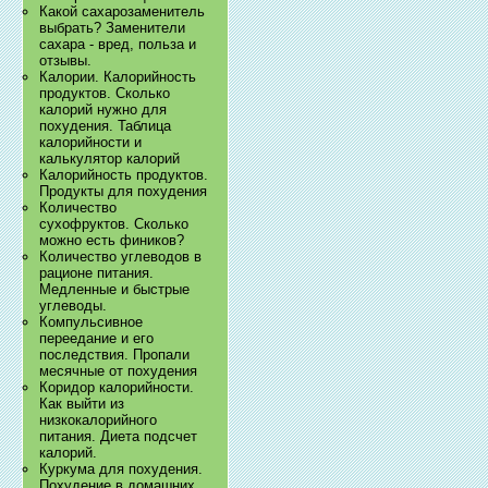
Какой сахарозаменитель
выбрать? Заменители
сахара - вред, польза и
отзывы.
Калории. Калорийность
продуктов. Сколько
калорий нужно для
похудения. Таблица
калорийности и
калькулятор калорий
Калорийность продуктов.
Продукты для похудения
Количество
сухофруктов. Сколько
можно есть фиников?
Количество углеводов в
рационе питания.
Медленные и быстрые
углеводы.
Компульсивное
переедание и его
последствия. Пропали
месячные от похудения
Коридор калорийности.
Как выйти из
низкокалорийного
питания. Диета подсчет
калорий.
Куркума для похудения.
Похудение в домашних