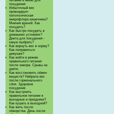
питание и меню для
похудения
Избыточный вес
провоцирует
патологическая
микрофлора кишечника?
Мнения врачей. Как
похудеть?
Как быстро похудеть в
домашних условиях?
Диета для похудения -
какую выбрать?
Как вернуть вес в норму?
Как поправиться
девушке?
Как войти в режим
правильного питания
после зажора. Срывы на
диете.
Как восстановить обмен
веществ? Набрала вес
после гормонального
сбоя. Здоровое
похудение
Как выстроить
правильное питание в
выходные и праздники?
Как кушать в выходной?
Как жить после
обжорства. День после