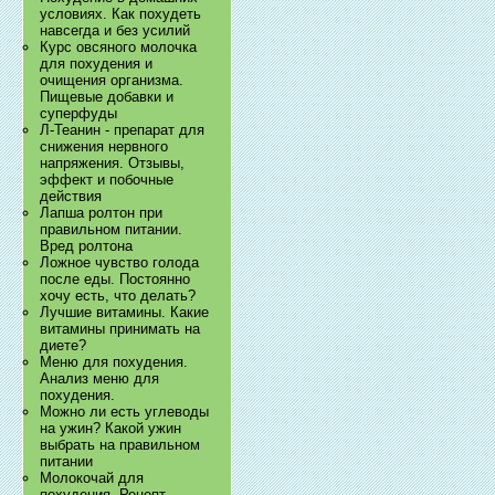
условиях. Как похудеть
навсегда и без усилий
Курс овсяного молочка
для похудения и
очищения организма.
Пищевые добавки и
суперфуды
Л-Теанин - препарат для
снижения нервного
напряжения. Отзывы,
эффект и побочные
действия
Лапша ролтон при
правильном питании.
Вред ролтона
Ложное чувство голода
после еды. Постоянно
хочу есть, что делать?
Лучшие витамины. Какие
витамины принимать на
диете?
Меню для похудения.
Анализ меню для
похудения.
Можно ли есть углеводы
на ужин? Какой ужин
выбрать на правильном
питании
Молокочай для
похудения. Рецепт