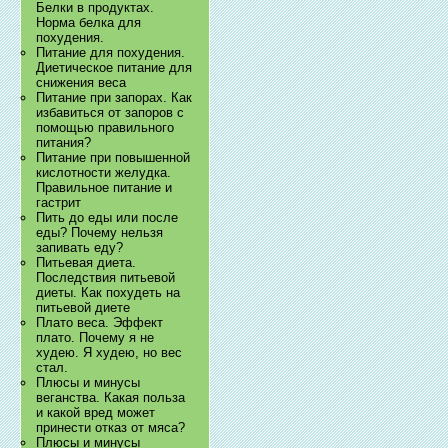
Белки в продуктах.
Норма белка для
похудения.
Питание для похудения.
Диетическое питание для
снижения веса
Питание при запорах. Как
избавиться от запоров с
помощью правильного
питания?
Питание при повышенной
кислотности желудка.
Правильное питание и
гастрит
Пить до еды или после
еды? Почему нельзя
запивать еду?
Питьевая диета.
Последствия питьевой
диеты. Как похудеть на
питьевой диете
Плато веса. Эффект
плато. Почему я не
худею. Я худею, но вес
стал.
Плюсы и минусы
веганства. Какая польза
и какой вред может
принести отказ от мяса?
Плюсы и минусы