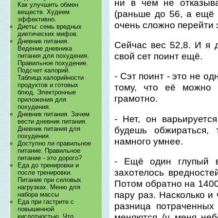
ни в чем не отказыв
Как улучшить обмен
веществ. Худеем
(раньше до 56, а ещё
эффективно.
очень сложно перейти э
Диеты: семь вредных
диетических мифов.
Дневник питания.
Сейчас вес 52,8. И я 
Ведение дневника
свой сет поинт ещё.
питания для похудения.
Правильное похудение.
Подсчет калорий.
- Сэт поинт - это не од
Таблица калорийности
продуктов и готовых
тому, что её можно 
блюд. Электронные
грамотно.
приложения для
похудения.
Дневник питания. Зачем
- Нет, он варьируетс
вести дневник питания.
будешь обжираться, 
Дневник питания для
похудения.
намного умнее.
Доступно ли правильное
питание. Правильное
питание - это дорого?
- Ещё один глупый в
Еда до тренировки и
захотелось вредностей
после тренировки.
Питание при силовых
Потом обратно на 1400
нагрузках. Меню для
пару раз. Насколько и
набора массы
Еда при гастрите с
разница потраченных
повышенной
меняются (у меня неб
кислотностью. Что