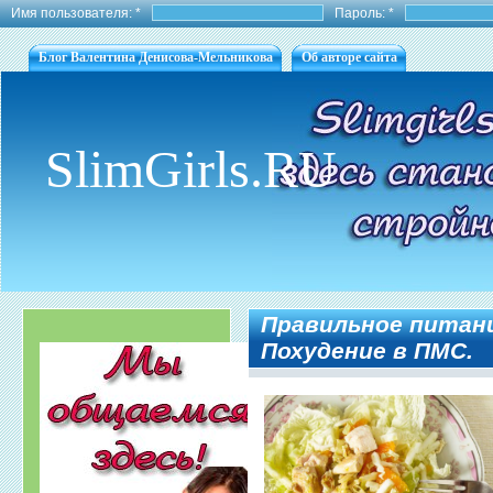
Имя пользователя:
*
Пароль:
*
Блог Валентина Денисова-Мельникова
Об авторе сайта
SlimGirls.RU
Правильное питани
Похудение в ПМС.