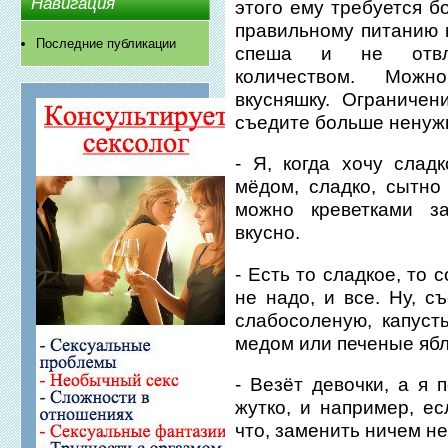
Навигация
этого ему требуется 
правильному питанию в
Последние публикации
спеша и не отвле
количеством. Можн
вкусняшку. Ограничен
съедите больше ненуж
- Я, когда хочу слад
мёдом, сладко, сытно
можно креветками з
вкусно.
- Есть то сладкое, то 
не надо, и все. Ну, с
слабосоленую, капуст
медом или печеные ябл
- Везёт девочки, а я 
жутко, и например, е
что, заменить ничем не