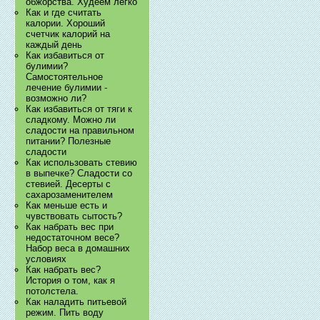
обжорства. Худеем легко
Как и где считать
калории. Хороший
счетчик калорий на
каждый день
Как избавиться от
булимии?
Самостоятельное
лечение булимии -
возможно ли?
Как избавиться от тяги к
сладкому. Можно ли
сладости на правильном
питании? Полезные
сладости
Как использовать стевию
в выпечке? Сладости со
стевией. Десерты с
сахарозаменителем
Как меньше есть и
чувствовать сытость?
Как набрать вес при
недостаточном весе?
Набор веса в домашних
условиях
Как набрать вес?
История о том, как я
потолстела.
Как наладить питьевой
режим. Пить воду