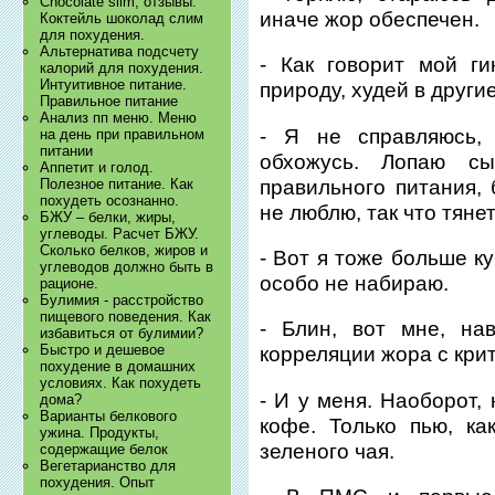
Chocolate slim, отзывы.
иначе жор обеспечен.
Коктейль шоколад слим
для похудения.
Альтернатива подсчету
- Как говорит мой ги
калорий для похудения.
Интуитивное питание.
природу, худей в другие
Правильное питание
Анализ пп меню. Меню
- Я не справляюсь, 
на день при правильном
питании
обхожусь. Лопаю с
Аппетит и голод.
правильного питания,
Полезное питание. Как
похудеть осознанно.
не люблю, так что тяне
БЖУ – белки, жиры,
углеводы. Расчет БЖУ.
Сколько белков, жиров и
- Вот я тоже больше к
углеводов должно быть в
особо не набираю.
рационе.
Булимия - расстройство
пищевого поведения. Как
- Блин, вот мне, на
избавиться от булимии?
Быстро и дешевое
корреляции жора с кри
похудение в домашних
условиях. Как похудеть
- И у меня. Наоборот,
дома?
Варианты белкового
кофе. Только пью, ка
ужина. Продукты,
зеленого чая.
содержащие белок
Вегетарианство для
похудения. Опыт