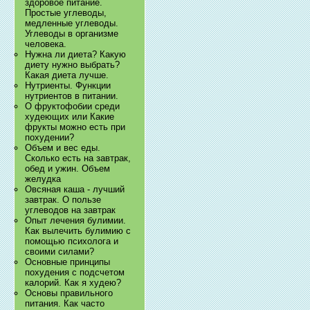
здоровое питание.
Простые углеводы,
медленные углеводы.
Углеводы в организме
человека.
Нужна ли диета? Какую
диету нужно выбрать?
Какая диета лучше.
Нутриенты. Функции
нутриентов в питании.
О фруктофобии среди
худеющих или Какие
фрукты можно есть при
похудении?
Объем и вес еды.
Сколько есть на завтрак,
обед и ужин. Объем
желудка
Овсяная каша - лучший
завтрак. О пользе
углеводов на завтрак
Опыт лечения булимии.
Как вылечить булимию с
помощью психолога и
своими силами?
Основные принципы
похудения с подсчетом
калорий. Как я худею?
Основы правильного
питания. Как часто