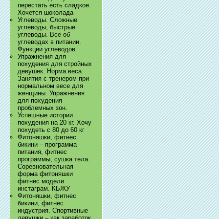
перестать есть сладкое.
Хочется шоколада
Углеводы. Сложные
углеводы, быстрые
углеводы. Все об
углеводах в питании.
Функции углеводов.
Упражнения для
похудения для стройных
девушек. Норма веса.
Занятия с тренером при
нормальном весе для
женщины. Упражнения
для похудения
проблемных зон.
Успешные истории
похудения на 20 кг. Хочу
похудеть с 80 до 60 кг
Фитоняшки, фитнес
бикини – программа
питания, фитнес
программы, сушка тела.
Соревновательная
форма фитоняшки
фитнес модели
инстаграм. КБЖУ
Фитоняшки, фитнес
бикини, фитнес
индустрия. Спортивные
девушки – как заработок