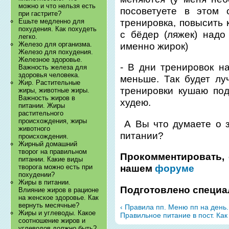
можно и что нельзя есть
посоветуете в этом 
при гастрите?
тренировка, повысить 
Ешьте медленно для
похудения. Как похудеть
с бёдер (ляжек) надо
легко.
Железо для организма.
именно жирок)
Железо для похудения.
Железное здоровье.
- В дни тренировок н
Важность железа для
здоровья человека.
меньше. Так будет лу
Жир. Растительные
тренировки кушаю под
жиры, животные жиры.
Важность жиров в
худею.
питании. Жиры
растительного
происхождения, жиры
А Вы что думаете о 
животного
питании?
происхождения.
Жирный домашний
творог на правильном
Прокомментировать, 
питании. Какие виды
творога можно есть при
нашем
форуме
похудении?
Жиры в питании.
Подготовлено специа
Влияние жиров в рационе
на женское здоровье. Как
вернуть месячные?
‹ Правила пп. Меню пп на день
Жиры и углеводы. Какое
Правильное питание в пост. Как
соотношение жиров и
углеводов должно быть?