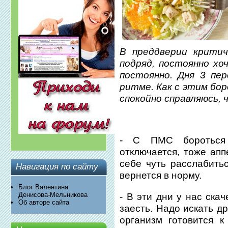
В преддверии критич
подряд, постоянно хо
постоянно. Дня 3 пе
ритме. Как с этим бор
спокойно справляюсь,
- С ПМС бороться 
отключается, тоже апп
себе чуть расслабить
Навигация по сайту
вернется в норму.
Блог Валентина
Денисова-Мельникова
- В эти дни у нас ска
Об авторе сайта
заесть. Надо искать д
организм готовится 