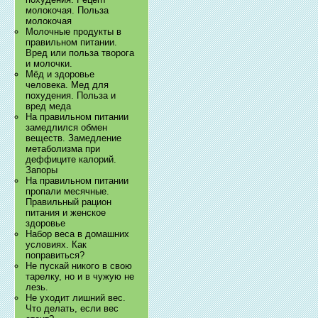
молокочая. Польза
молокочая
Молочные продукты в
правильном питании.
Вред или польза творога
и молочки.
Мёд и здоровье
человека. Мед для
похудения. Польза и
вред меда
На правильном питании
замедлился обмен
веществ. Замедление
метаболизма при
деффиците калорий.
Запоры
На правильном питании
пропали месячные.
Правильный рацион
питания и женское
здоровье
Набор веса в домашних
условиях. Как
поправиться?
Не пускай никого в свою
тарелку, но и в чужую не
лезь.
Не уходит лишний вес.
Что делать, если вес