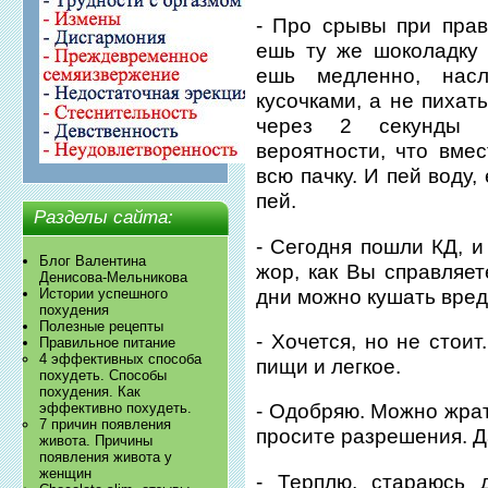
- Про срывы при прав
ешь ту же шоколадку 
ешь медленно, нас
кусочками, а не пихат
через 2 секунды 
вероятности, что вме
всю пачку. И пей воду,
пей.
Разделы сайта:
- Сегодня пошли КД, и
Блог Валентина
жор, как Вы справляет
Денисова-Мельникова
дни можно кушать вред
Истории успешного
похудения
Полезные рецепты
- Хочется, но не стои
Правильное питание
4 эффективных способа
пищи и легкое.
похудеть. Способы
похудения. Как
эффективно похудеть.
- Одобряю. Можно жрат
7 причин появления
просите разрешения. Да
живота. Причины
появления живота у
женщин
- Терплю, стараюсь 