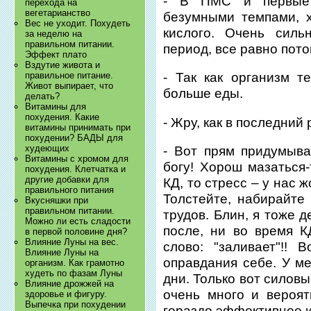
- В ПМС и первые 
перехода на
вегетарианство
безумными темпами, х
Вес не уходит. Похудеть
кислого. Очень силь
за неделю на
правильном питании.
период, все равно пото
Эффект плато
Вздутие живота и
правильное питание.
- Так как организм т
Живот выпирает, что
больше еды.
делать?
Витамины для
похудения. Какие
- Жру, как в последний 
витамины принимать при
похудении? БАДЫ для
худеющих
- Вот прям придумыва
Витамины с хромом для
богу! Хорош мазаться-
похудения. Клетчатка и
другие добавки для
КД, то стресс – у нас 
правильного питания
Толстейте, набирайте
Вкусняшки при
правильном питании.
трудов. Блин, я тоже д
Можно ли есть сладости
после, ни во время К
в первой половине дня?
Влияние Луны на вес.
слово: "заливает"!!
Влияние Луны на
оправдания себе. У ме
организм. Как грамотно
худеть по фазам Луны
дни. Только вот силовы
Влияние дрожжей на
очень много и вероят
здоровье и фигуру.
Выпечка при похудении
гораздо эффективнее и