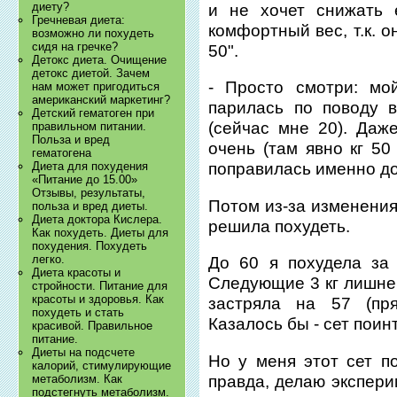
диету?
и не хочет снижать 
Гречневая диета:
комфортный вес, т.к. о
возможно ли похудеть
сидя на гречке?
50".
Детокс диета. Очищение
детокс диетой. Зачем
- Просто смотри: мо
нам может пригодиться
американский маркетинг?
парилась по поводу 
Детский гематоген при
(сейчас мне 20). Даже
правильном питании.
Польза и вред
очень (там явно кг 50
гематогена
Диета для похудения
поправилась именно до
«Питание до 15.00»
Отзывы, результаты,
Потом из-за изменения
польза и вред диеты.
Диета доктора Кислера.
решила похудеть.
Как похудеть. Диеты для
похудения. Похудеть
легко.
До 60 я похудела за
Диета красоты и
Следующие 3 кг лишнег
стройности. Питание для
красоты и здоровья. Как
застряла на 57 (пр
похудеть и стать
Казалось бы - сет поинт
красивой. Правильное
питание.
Диеты на подсчете
Но у меня этот сет по
калорий, стимулирующие
правда, делаю экспери
метаболизм. Как
подстегнуть метаболизм.