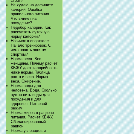
стоит?
Не худею на дефиците
калорий. Ошибки
правильного питания.
Что влияет на
похудение?
Недобор калорий. Как
рассчитать суточную
норму калорий?
Новичок в спортзале.
Начало тренировок. С
чего начать занятия
спортом?
Норма веса. Вес
женщины. Почему расчет
КБЖУ дает калорийность
ниже нормы. Таблица
роста и веса. Норма
веса. Ожирение.
Норма воды для
человека. Вода. Сколько
нужно пить воды для
похудения и для
здоровья. Питьевой
режим.
Норма жиров в рационе
питания. Расчет КБЖУ.
Сбалансированный
рацион
Норма углеводов и