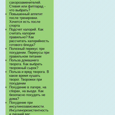
сахорозаменителей.
Стевия или фитпарад -
что выбрать?
Повышенный аппетит
после тренировки.
Хочется есть после
спорта
Подсчет калорий. Как
считать калории
правильно? Как
рассчитать калорийность
готового блюда?
Полезный перекус при
похудении. Перекусы при
правильном питании
Польза домашнего
творога. Как выбрать
творожный сырок?
Польза и вред творога. В
какое время кушать
творог. Творожки при
похудении
Похудение в лагере, на
сборах, на вызде. Как
безопасно похудеть не
дома?
Похудение при
инсулинозависимости.
Инсулинорезистентность
и лишний вес