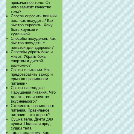
прокачанное тело. От
чего зависит качество
тела?
Способ сбросить лишний
вес. Как похудеть? Как
быстро сбросить. Хочу
быть хрупкой и
худенькой.
Способы похудения. Как
быстро похудеть с
пользой для здоровья?
Способы убрать бока и
живот. Убрать бока
спортом и диетой -
возможно?
Срывы в питании. Как
предотвратить зажор и
срыв на правильном
питании?
Срывы на сладкое.
Нарушения питания. Что
делать, если хочется
вкусненького?
Стоимость правильного
питания. Правильное
питание - это дорого?
Сушка тела. Диета для
сушки. Польза и вред
сушки тела
Тяга к сладкому. Как