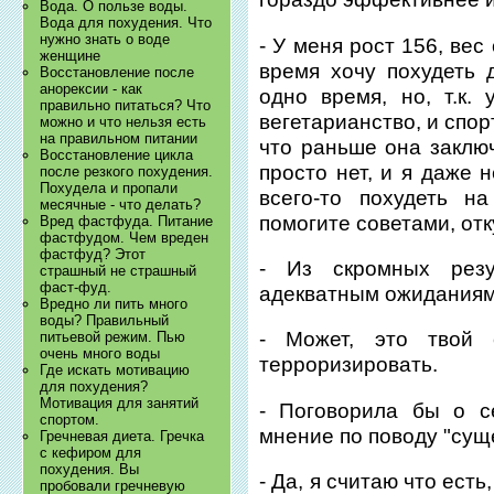
Вода. О пользе воды.
Вода для похудения. Что
нужно знать о воде
- У меня рост 156, вес
женщине
время хочу похудеть 
Восстановление после
анорексии - как
одно время, но, т.к.
правильно питаться? Что
вегетарианство, и спор
можно и что нельзя есть
на правильном питании
что раньше она заклю
Восстановление цикла
просто нет, и я даже 
после резкого похудения.
Похудела и пропали
всего-то похудеть н
месячные - что делать?
помогите советами, от
Вред фастфуда. Питание
фастфудом. Чем вреден
фастфуд? Этот
- Из скромных резул
страшный не страшный
фаст-фуд.
адекватным ожиданиям
Вредно ли пить много
воды? Правильный
- Может, это твой 
питьевой режим. Пью
очень много воды
терроризировать.
Где искать мотивацию
для похудения?
Мотивация для занятий
- Поговорила бы о с
спортом.
мнение по поводу "сущ
Гречневая диета. Гречка
с кефиром для
похудения. Вы
- Да, я считаю что ест
пробовали гречневую