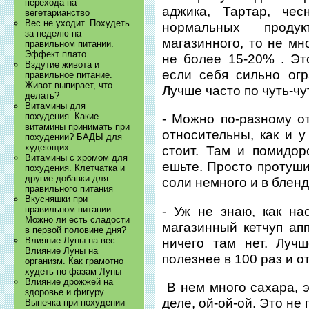
перехода на
аджика, Тартар, че
вегетарианство
Вес не уходит. Похудеть
нормальных проду
за неделю на
магазинного, то не мн
правильном питании.
Эффект плато
не более 15-20% . Эт
Вздутие живота и
если себя сильно огр
правильное питание.
Живот выпирает, что
Лучше часто по чуть-ч
делать?
Витамины для
похудения. Какие
- Можно по-разному от
витамины принимать при
относительны, как и 
похудении? БАДЫ для
худеющих
стоит. Там и помидор
Витамины с хромом для
ешьте. Просто протуши
похудения. Клетчатка и
другие добавки для
соли немного и в бленд
правильного питания
Вкусняшки при
- Уж не знаю, как на
правильном питании.
Можно ли есть сладости
магазинный кетчуп апп
в первой половине дня?
Влияние Луны на вес.
ничего там нет. Луч
Влияние Луны на
полезнее в 100 раз и от
организм. Как грамотно
худеть по фазам Луны
Влияние дрожжей на
В нем много сахара, э
здоровье и фигуру.
деле, ой-ой-ой. Это не
Выпечка при похудении