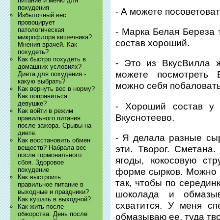
питание и меню для
похудения
- А можете посоветова
Избыточный вес
провоцирует
патологическая
- Марка Белая Береза 
микрофлора кишечника?
состав хороший.
Мнения врачей. Как
похудеть?
Как быстро похудеть в
- Это из ВкусВилла 
домашних условиях?
можете посмотреть В
Диета для похудения -
какую выбрать?
можно себя побаловать
Как вернуть вес в норму?
Как поправиться
девушке?
- Хороший состав у 
Как войти в режим
Вкуснотеево.
правильного питания
после зажора. Срывы на
диете.
- Я делала разные сы
Как восстановить обмен
веществ? Набрала вес
эти. Творог. Сметана
после гормонального
ягоды, кокосовую ст
сбоя. Здоровое
похудение
форме сырков. Можно 
Как выстроить
так, чтобы по середин
правильное питание в
выходные и праздники?
шоколада и обмазы
Как кушать в выходной?
схватится. У меня с
Как жить после
обжорства. День после
обмазываю ее, туда тво