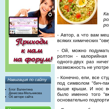
К
ро
р
- Автор, а что вам м
всяких химических "ов
- Ой, можно подумат
ролтон - калорийная
одного-двух раз ниче
возможность не употреб
- Конечно, ели, все с
Навигация по сайту
под символом "бич-па
выше крыши. И нос во
Блог Валентина
Денисова-Мельникова
было именно того "вк
Об авторе сайта
основательно подпорти