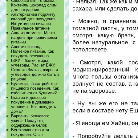
- Нельзя. Так же как и
Chocolate slim, отзывы.
Коктейль шоколад слим
сахара, или сделать д
для похудения.
Альтернатива подсчету
калорий для похудения.
- Можно, я сравнила.
Интуитивное питание.
томатной пасты, у тома
Правильное питание
Анализ пп меню. Меню
смотря, какую брать
на день при правильном
более натуральное, я 
питании
Аппетит и голод.
потолстеете.
Полезное питание. Как
похудеть осознанно.
БЖУ – белки, жиры,
- Смотря, какой со
углеводы. Расчет БЖУ.
модифицированный к
Сколько белков, жиров и
углеводов должно быть в
много пользы организм
рационе.
волнует не состав, а 
Булимия - расстройство
пищевого поведения. Как
не на здоровье.
избавиться от булимии?
Быстро и дешевое
похудение в домашних
- Ну, вы же его не т
условиях. Как похудеть
если в составе нету Еш
дома?
Варианты белкового
ужина. Продукты,
- Я иногда ем Хайнц, он
содержащие белок
Вегетарианство для
похудения. Опыт
- Попробуйте делать 