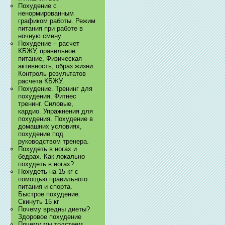
Похудение с
ненормированным
графиком работы. Режим
питания при работе в
ночную смену
Похудение – расчет
КБЖУ, правильное
питание, Физическая
активность, образ жизни.
Контроль результатов
расчета КБЖУ.
Похудение. Тренинг для
похудения. Фитнес
тренинг. Силовые,
кардио. Упражнения для
похудения. Похудение в
домашних условиях,
похудение под
руководством тренера.
Похудеть в ногах и
бедрах. Как локально
похудеть в ногах?
Похудеть на 15 кг с
помощью правильного
питания и спорта.
Быстрое похудение.
Скинуть 15 кг
Почему вредны диеты?
Здоровое похудение
Почему мы толстеем.