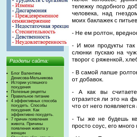
тележку подобного доб
человека, над гнездо
моих баклажек с питье
- Не ем ролтон, вредно
- И мои продукты так 
слюнки пускаю на чуж
творог с ряженкой, хлеб
Разделы сайта:
- В самой лапше ролто
Блог Валентина
Денисова-Мельникова
от добавок.
Истории успешного
похудения
- А как вы считает
Полезные рецепты
Правильное питание
отразится ли это на ф
4 эффективных способа
что от него появляется
похудеть. Способы
похудения. Как
эффективно похудеть.
- Ты же не будешь ке
7 причин появления
живота. Причины
просто соус, его много 
появления живота у
женщин