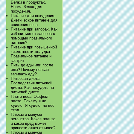
Белки в продуктах.
Норма белка для
похудения.
Питание для похудения.
Диетическое питание для
снижения веса
Питание при запорах. Как
избавиться от запоров с
помощью правильного
питания?
Питание при повышенной
кислотности желудка.
Правильное питание и
гастрит
Пить до еды или после
еды? Почему нельзя
запивать еду?
Питьевая диета.
Последствия питьевой
диеты. Как похудеть на
питьевой диете
Плато веса. Эффект
плато. Почему я не
худею. Я худею, но вес
стал.
Плюсы и минусы
веганства. Какая польза
и какой вред может
принести отказ от мяса?
Плюсы и минусы