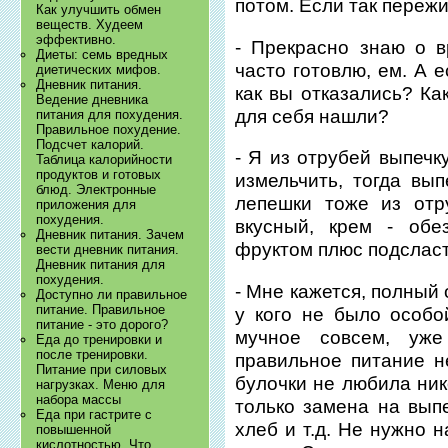
потом. Если так пережи
Как улучшить обмен
веществ. Худеем
эффективно.
- Прекрасно знаю о 
Диеты: семь вредных
часто готовлю, ем. А 
диетических мифов.
Дневник питания.
как вы отказались? Ка
Ведение дневника
для себя нашли?
питания для похудения.
Правильное похудение.
Подсчет калорий.
- Я из отрубей выпечк
Таблица калорийности
продуктов и готовых
измельчить, тогда вы
блюд. Электронные
лепешки тоже из отр
приложения для
похудения.
вкусный, крем - обе
Дневник питания. Зачем
фруктом плюс подсласт
вести дневник питания.
Дневник питания для
похудения.
- Мне кажется, полный 
Доступно ли правильное
питание. Правильное
у кого не было особо
питание - это дорого?
мучное совсем, уж
Еда до тренировки и
после тренировки.
правильное питание н
Питание при силовых
булочки не любила нико
нагрузках. Меню для
набора массы
только замена на выпе
Еда при гастрите с
хлеб и т.д. Не нужно 
повышенной
кислотностью. Что