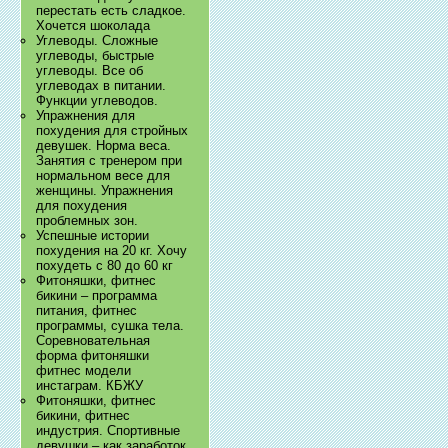
перестать есть сладкое.
Хочется шоколада
Углеводы. Сложные
углеводы, быстрые
углеводы. Все об
углеводах в питании.
Функции углеводов.
Упражнения для
похудения для стройных
девушек. Норма веса.
Занятия с тренером при
нормальном весе для
женщины. Упражнения
для похудения
проблемных зон.
Успешные истории
похудения на 20 кг. Хочу
похудеть с 80 до 60 кг
Фитоняшки, фитнес
бикини – программа
питания, фитнес
программы, сушка тела.
Соревновательная
форма фитоняшки
фитнес модели
инстаграм. КБЖУ
Фитоняшки, фитнес
бикини, фитнес
индустрия. Спортивные
девушки – как заработок