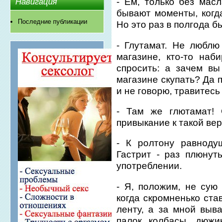
- Ем, только без масл
Навигация
бывают моменты, когд
Последние публикации
Но это раз в полгода б
- Глутамат. Не люблю
магазине, кто-то наби
спросить: а зачем в
магазине скупать? Да 
и не говорю, травитесь
- Там же глютамат! 
привыкание к такой ве
- К ролтону равноду
Гастрит - раз плюнут
употреблении.
- Я, положим, не сую
когда скромненько ста
ленту, а за мной выв
палок колбасы, дюжи