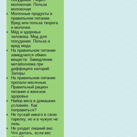
молокочая. Польза
молокочая
Молочные продукты в
правильном питании.
Вред или польза творога
и молочки.
Мёд и здоровье
человека. Мед для
похудения. Польза и
вред меда
На правильном питании
замедлился обмен
веществ. Замедление
метаболизма при
деффиците калорий.
Запоры
На правильном питании
пропали месячные.
Правильный рацион
питания и женское
здоровье
Набор веса в домашних
условиях. Как
поправиться?
Не пускай никого в свою
тарелку, но и в чужую не
лезь.
Не уходит лишний вес.
Что делать, если вес