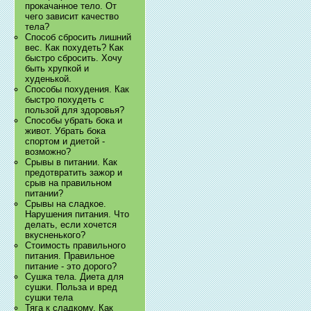
прокачанное тело. От
чего зависит качество
тела?
Способ сбросить лишний
вес. Как похудеть? Как
быстро сбросить. Хочу
быть хрупкой и
худенькой.
Способы похудения. Как
быстро похудеть с
пользой для здоровья?
Способы убрать бока и
живот. Убрать бока
спортом и диетой -
возможно?
Срывы в питании. Как
предотвратить зажор и
срыв на правильном
питании?
Срывы на сладкое.
Нарушения питания. Что
делать, если хочется
вкусненького?
Стоимость правильного
питания. Правильное
питание - это дорого?
Сушка тела. Диета для
сушки. Польза и вред
сушки тела
Тяга к сладкому. Как