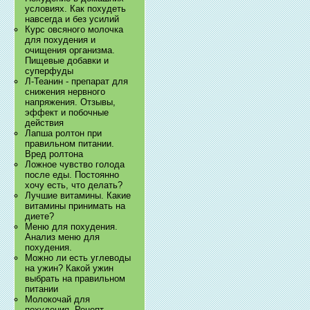
условиях. Как похудеть
навсегда и без усилий
Курс овсяного молочка
для похудения и
очищения организма.
Пищевые добавки и
суперфуды
Л-Теанин - препарат для
снижения нервного
напряжения. Отзывы,
эффект и побочные
действия
Лапша ролтон при
правильном питании.
Вред ролтона
Ложное чувство голода
после еды. Постоянно
хочу есть, что делать?
Лучшие витамины. Какие
витамины принимать на
диете?
Меню для похудения.
Анализ меню для
похудения.
Можно ли есть углеводы
на ужин? Какой ужин
выбрать на правильном
питании
Молокочай для
похудения. Рецепт