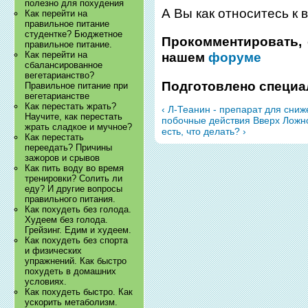
полезно для похудения
А Вы как относитесь к
Как перейти на
правильное питание
студентке? Бюджетное
Прокомментировать, 
правильное питание.
Как перейти на
нашем
форуме
сбалансированное
вегетарианство?
Подготовлено специа
Правильное питание при
вегетарианстве
Как перестать жрать?
‹ Л-Теанин - препарат для сни
Научите, как перестать
побочные действия
Вверх
Ложно
жрать сладкое и мучное?
есть, что делать? ›
Как перестать
переедать? Причины
зажоров и срывов
Как пить воду во время
тренировки? Солить ли
еду? И другие вопросы
правильного питания.
Как похудеть без голода.
Худеем без голода.
Грейзинг. Едим и худеем.
Как похудеть без спорта
и физических
упражнений. Как быстро
похудеть в домашних
условиях.
Как похудеть быстро. Как
ускорить метаболизм.