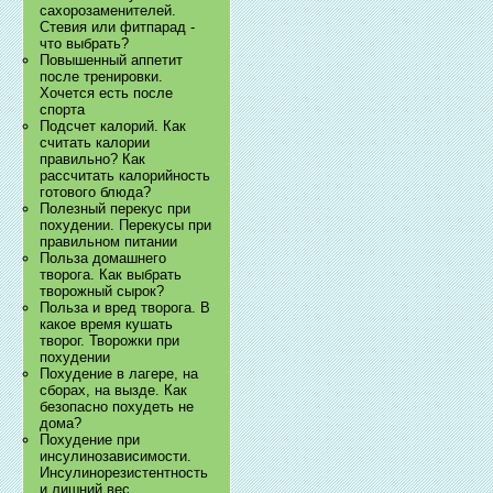
сахорозаменителей.
Стевия или фитпарад -
что выбрать?
Повышенный аппетит
после тренировки.
Хочется есть после
спорта
Подсчет калорий. Как
считать калории
правильно? Как
рассчитать калорийность
готового блюда?
Полезный перекус при
похудении. Перекусы при
правильном питании
Польза домашнего
творога. Как выбрать
творожный сырок?
Польза и вред творога. В
какое время кушать
творог. Творожки при
похудении
Похудение в лагере, на
сборах, на вызде. Как
безопасно похудеть не
дома?
Похудение при
инсулинозависимости.
Инсулинорезистентность
и лишний вес