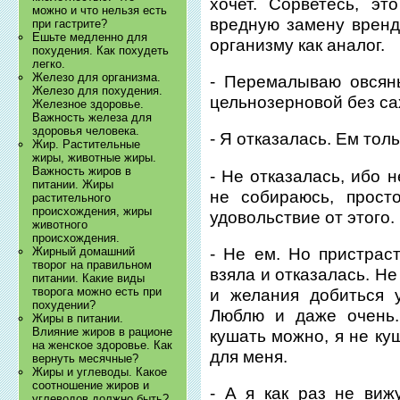
хочет. Сорветесь, э
можно и что нельзя есть
вредную замену вренд
при гастрите?
Ешьте медленно для
организму как аналог.
похудения. Как похудеть
легко.
Железо для организма.
- Перемалываю овсян
Железо для похудения.
цельнозерновой без са
Железное здоровье.
Важность железа для
здоровья человека.
- Я отказалась. Ем тол
Жир. Растительные
жиры, животные жиры.
Важность жиров в
- Не отказалась, ибо 
питании. Жиры
не собираюсь, прост
растительного
происхождения, жиры
удовольствие от этого.
животного
происхождения.
- Не ем. Но пристрас
Жирный домашний
творог на правильном
взяла и отказалась. Не
питании. Какие виды
творога можно есть при
и желания добиться 
похудении?
Люблю и даже очень.
Жиры в питании.
Влияние жиров в рационе
кушать можно, я не ку
на женское здоровье. Как
для меня.
вернуть месячные?
Жиры и углеводы. Какое
соотношение жиров и
- А я как раз не виж
углеводов должно быть?