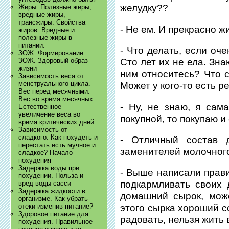
желудку??
Жиры. Полезные жиры,
вредные жиры,
трансжиры. Свойства
- Не ем. И прекрасно жи
жиров. Вредные и
полезные жиры в
питании.
- Что делать, если оч
ЗОЖ. Формирование
ЗОЖ. Здоровый образ
Сто лет их не ела. Зна
жизни
ним относитесь? Что с
Зависимость веса от
менструального цикла.
Может у кого-то есть 
Вес перед месячными.
Вес во время месячных.
- Ну, не знаю, я сам
Естественное
увеличение веса во
покупной, то покупаю и
время критических дней.
Зависимость от
сладкого. Как похудеть и
- Отличный состав 
перестать есть мучное и
заменителей молочног
сладкое? Начало
похудения
Задержка воды при
- Выше написали прави
похудении. Польза и
подкармливать своих 
вред воды сасси
Задержка жидкости в
домашний сырок, мож
организме. Как убрать
отеки изменив питание?
этого сырка хороший с
Здоровое питание для
радовать, нельзя жить 
похудения. Правильное