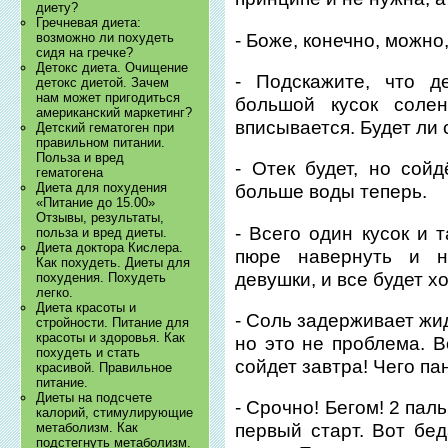
диету?
Гречневая диета:
- Боже, конечно, можно
возможно ли похудеть
сидя на гречке?
Детокс диета. Очищение
- Подскажите, что д
детокс диетой. Зачем
нам может пригодиться
большой кусок соле
американский маркетинг?
вписывается. Будет ли
Детский гематоген при
правильном питании.
Польза и вред
- Отек будет, но сойд
гематогена
Диета для похудения
больше воды теперь.
«Питание до 15.00»
Отзывы, результаты,
- Всего один кусок и 
польза и вред диеты.
Диета доктора Кислера.
пюре навернуть и ни
Как похудеть. Диеты для
девушки, и все будет х
похудения. Похудеть
легко.
Диета красоты и
- Соль задерживает жид
стройности. Питание для
красоты и здоровья. Как
но это не проблема. Во
похудеть и стать
сойдет завтра! Чего па
красивой. Правильное
питание.
Диеты на подсчете
- Срочно! Бегом! 2 паль
калорий, стимулирующие
метаболизм. Как
первый старт. Вот бед
подстегнуть метаболизм.