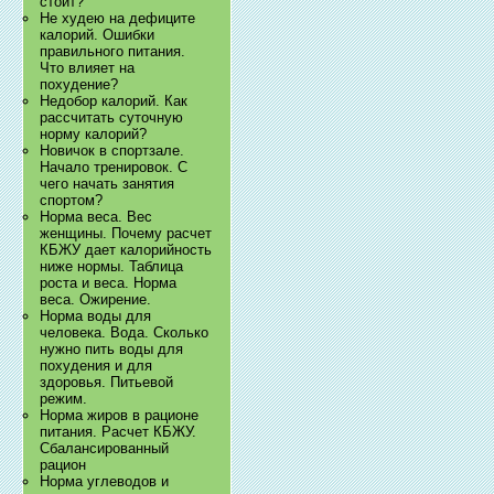
стоит?
Не худею на дефиците
калорий. Ошибки
правильного питания.
Что влияет на
похудение?
Недобор калорий. Как
рассчитать суточную
норму калорий?
Новичок в спортзале.
Начало тренировок. С
чего начать занятия
спортом?
Норма веса. Вес
женщины. Почему расчет
КБЖУ дает калорийность
ниже нормы. Таблица
роста и веса. Норма
веса. Ожирение.
Норма воды для
человека. Вода. Сколько
нужно пить воды для
похудения и для
здоровья. Питьевой
режим.
Норма жиров в рационе
питания. Расчет КБЖУ.
Сбалансированный
рацион
Норма углеводов и