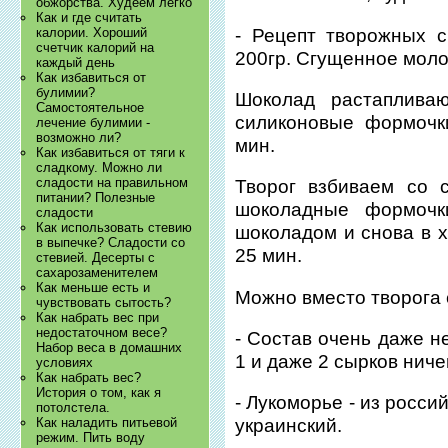
обжорства. Худеем легко
Как и где считать
- Рецепт творожных с
калории. Хороший
счетчик калорий на
200гр. Сгущенное молоко
каждый день
Как избавиться от
булимии?
Шоколад растаплива
Самостоятельное
силиконовые формочк
лечение булимии -
возможно ли?
мин.
Как избавиться от тяги к
сладкому. Можно ли
сладости на правильном
Творог взбиваем со 
питании? Полезные
шоколадные формочк
сладости
Как использовать стевию
шоколадом и снова в х
в выпечке? Сладости со
25 мин.
стевией. Десерты с
сахарозаменителем
Как меньше есть и
Можно вместо творога 
чувствовать сытость?
Как набрать вес при
недостаточном весе?
- Состав очень даже не
Набор веса в домашних
1 и даже 2 сырков ниче
условиях
Как набрать вес?
История о том, как я
- Лукоморье - из росс
потолстела.
Как наладить питьевой
украинский.
режим. Пить воду