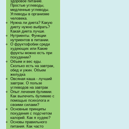
здоровое питание.
Простые углеводы,
медленные углеводы.
Углеводы в организме
человека.
Нужна ли диета? Какую
диету нужно выбрать?
Какая диета лучше.
Нутриенты. Функции
нутриентов в питании.
О фруктофобии среди
худеющих или Какие
фрукты можно есть при
похудении?
Объем и вес еды.
Сколько есть на завтрак,
обед и ужин. Объем
желудка
Овсяная каша - лучший
завтрак. О пользе
углеводов на завтрак
Опыт лечения булимии.
Как вылечить булимию с
помощью психолога и
своими силами?
Основные принципы
похудения с подсчетом
калорий. Как я худею?
Основы правильного
питания. Как часто