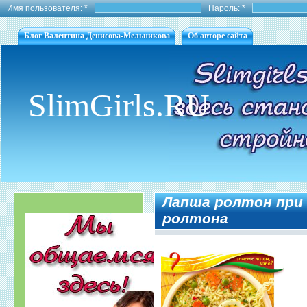
Имя пользователя:
*
Пароль:
*
Блог Валентина Денисова-Мельникова
Об авторе сайта
SlimGirls.RU
Лапша ролтон при
ролтона