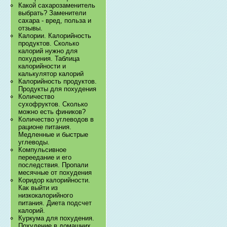
Какой сахарозаменитель
выбрать? Заменители
сахара - вред, польза и
отзывы.
Калории. Калорийность
продуктов. Сколько
калорий нужно для
похудения. Таблица
калорийности и
калькулятор калорий
Калорийность продуктов.
Продукты для похудения
Количество
сухофруктов. Сколько
можно есть фиников?
Количество углеводов в
рационе питания.
Медленные и быстрые
углеводы.
Компульсивное
переедание и его
последствия. Пропали
месячные от похудения
Коридор калорийности.
Как выйти из
низкокалорийного
питания. Диета подсчет
калорий.
Куркума для похудения.
Похудение в домашних