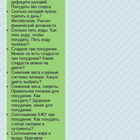
дефиците калорий.
Похудеть без спорта
Сколько калорий нужно
тратить в день?
Метаболизм. Расчет
физической активности
Сколько пить воды. Как
пить воду, чтобы
похудеть. Пить воду
полезно?
Сладкое при похудении.
Можно ли есть сладости
при похудении? Какие
сладости можно на
диете?
Снижение веса и разные
системы питания. Какую
диету выбрать?
Снижение веса, секреты.
Правильное питание для
похудения. Как
похудеть? Здоровое
похудение, меню для
похудения.
Соотношение БЖУ при
похудение. Как похудеть,
считая калории и
нутриенты?
Соотношение жира и
мышц. Красивое