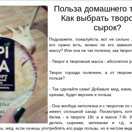
Польза домашнего т
Как выбрать тво
сырок?
Подскажите, пожалуйста, вот не сильно 
его нужно есть, можно ли его заменя
массу? Или она не так полезна, как творо
- Творог и творожная масса - абсолютно 
Творог гораздо полезнее, а от творож
польза?
- Так сделайте сами! Добавьте мед, изюм
орешки, будет вкуснее и польза.
- Она вообще неполезна и с творогом по
имеет, сплошной сахар. Посмотреть хо
белка - в твороге 18г, а в массе 7-8г.
делать сырники, запеканки и т.д., 
ы, мёд, если хочешь употреблять его ради пользы, но в чистом вид