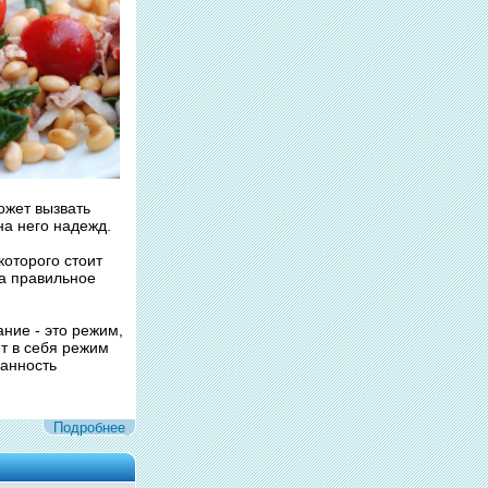
ожет вызвать
на него надежд.
которого стоит
на правильное
ние - это режим,
т в себя режим
ванность
Подробнее