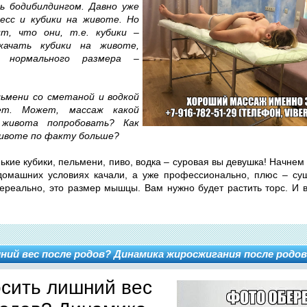
ь бодибилдингом. Давно уже
есс и кубики на животе. Но
т, что они, т.е. кубики –
акачать кубики на животе,
 нормального размера –
льмени со сметаной и водкой
ет. Может, массаж какой
 живота попробовать? Как
животе по факту больше?
ькие кубики, пельмени, пиво, водка – суровая вы девушка! Начнем с
домашних условиях качали, а уже профессионально, плюс – су
ереально, это размер мышцы. Вам нужно будет растить торс. И 
ний вес после родов? Динамика жиросжигания после родов
осить лишний вес