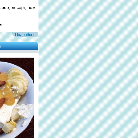
орее, десерт, чем
я.
Подробнее
ы