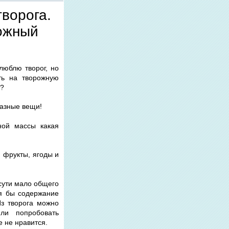
ворога.
рожный
люблю творог, но
ть на творожную
г?
разные вещи!
ной массы какая
, фрукты, ягоды и
 сути мало общего
тя бы содержание
 Из творога можно
или попробовать
е не нравится.