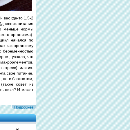
 вес где-то 1.5-2
 (дневник питания
ыло меньше нормы
кого организма).
цикл начался по
так как организму
 с беременностью
рнет, узнала, что
 макроэлементов,
 стресс), или из-
ела свое питание,
, но с блокнотом,
(также совет из
ить цикл? И может
Подробнее