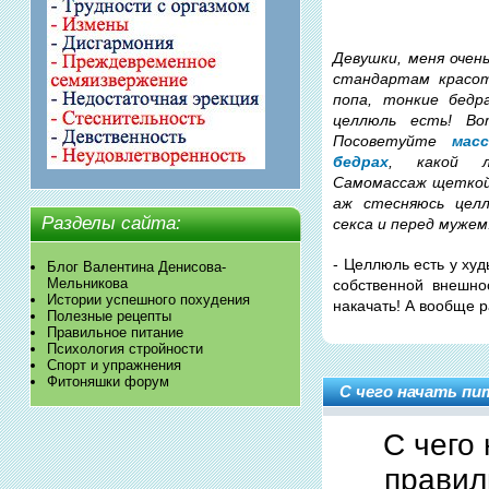
Девушки, меня очен
стандартам красот
попа, тонкие бедр
целлюль есть! Во
Посоветуйте
мас
бедрах
, какой л
Самомассаж щеткой,
аж стесняюсь целл
Разделы сайта:
секса и перед мужем
- Целлюль есть у худ
Блог Валентина Денисова-
Мельникова
собственной внешно
Истории успешного похудения
накачать! А вообще р
Полезные рецепты
Правильное питание
Психология стройности
Спорт и упражнения
Фитоняшки форум
С чего начать пи
С чего
правил