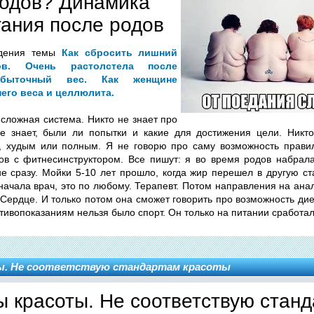
родов? Динамика
ания после родов
ждения темы
Как сбросить лишний
в. Очень растолстела после
Избыточный вес. Как женщине
его веса и целлюлита.
 сложная система. Никто не знает про
не знает, были ли попытки и какие для достижения цели. Никто
, худым или полным. Я не говорю про саму возможность прави
ов с фитнесинструктором. Все пишут: я во время родов набрала
не сразу. Мойки 5-10 лет прошло, когда жир перешел в другую ст
начала врач, это по любому. Терапевт. Потом направления на ана
 Сердце. И только потом она сможет говорить про возможность ди
тивопоказаниям нельзя было спорт. Он только на питании сработал
. Не соответствую стандартам красоты
 красоты. Не соответствую стан