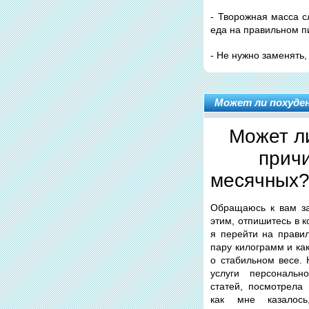
- Творожная масса с
еда на правильном п
- Не нужно заменять,
Может ли похуде
Может л
прич
месячных?
Обращаюсь к вам за 
этим, отпишитесь в 
я перейти на правил
пару килограмм и ка
о стабильном весе. 
услуги персональн
статей, посмотрела
как мне казалос