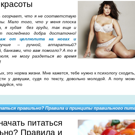
красоты
ь огорчает, что я не соответствую
ы. Мало того, что у меня плоска
а, я худая без груди, так еще и
т последнего добра достаточно!
саж от целлюлита на ногах и
учше – ручной, аппаратный?
 банками, что вам помогло? А то я
юля, не могу раздеться во время
!
ых, это норма жизни. Мне кажется, тебе нужно к психологу сходить
сти у девушки, судя по тексту, довольно молодой. А попу мо
адуйся, что
таться правильно? Правила и принципы правильного пит
 начать питаться
ьно? Правила и