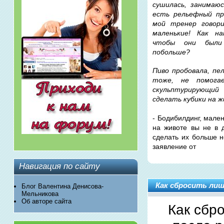
сушилась, занимаюс
есть рельефный пр
мой тренер говори
маленькие! Как н
чтобы они были
побольше?
Пиво пробовала, пе
тоже, не помога
скульптурирующий
сделать кубики на 
- Бодибилдинг, мален
на животе вы не в 
сделать их больше н
заявление от
Навигация по сайту
Как сбросить лиш
Блог Валентина Денисова-
Мельникова
Об авторе сайта
Как сбр