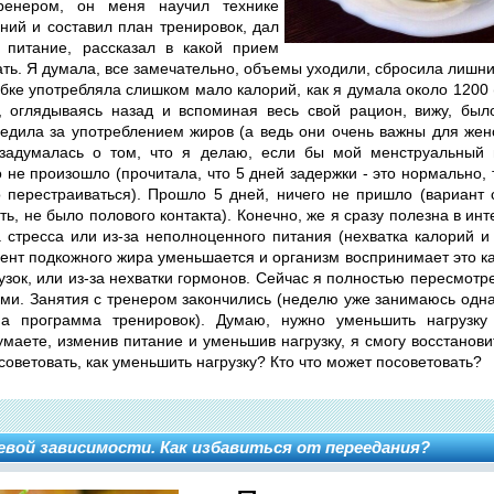
ренером, он меня научил технике
ий и составил план тренировок, дал
 питание, рассказал в какой прием
ть. Я думала, все замечательно, объемы уходили, сбросила лишний
шибке употребляла слишком мало калорий, как я думала около 1200
с, оглядываясь назад и вспоминая весь свой рацион, вижу, б
ледила за употреблением жиров (а ведь они очень важны для женс
задумалась о том, что я делаю, если бы мой менструальный 
 не произошло (прочитала, что 5 дней задержки - это нормально, 
о перестраиваться). Прошло 5 дней, ничего не пришло (вариант
ь, не было полового контакта). Конечно, же я сразу полезна в инте
а стресса или из-за неполноценного питания (нехватка калорий и
ент подкожного жира уменьшается и организм воспринимает это как
узок, или из-за нехватки гормонов. Сейчас я полностью пересмотр
ами. Занятия с тренером закончились (неделю уже занимаюсь одна
а программа тренировок). Думаю, нужно уменьшить нагрузку 
думаете, изменив питание и уменьшив нагрузку, я смогу восстанов
советовать, как уменьшить нагрузку? Кто что может посоветовать?
вой зависимости. Как избавиться от переедания?