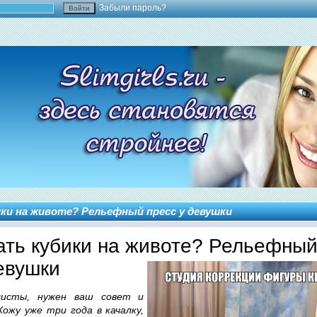
Забыли пароль?
ики на животе? Рельефный пресс у девушки
ать кубики на животе? Рельефный
евушки
листы, нужен ваш совет и
Хожу уже три года в качалку,