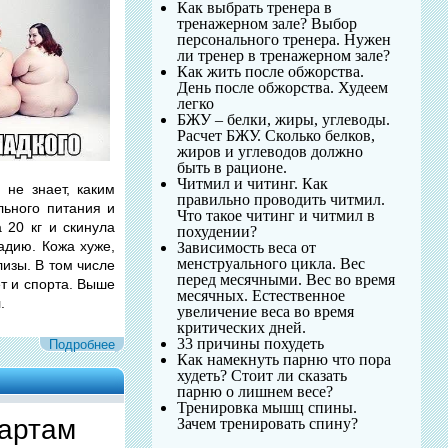
Как выбрать тренера в
тренажерном зале? Выбор
персонального тренера. Нужен
ли тренер в тренажерном зале?
Как жить после обжорства.
День после обжорства. Худеем
легко
БЖУ – белки, жиры, углеводы.
Расчет БЖУ. Сколько белков,
жиров и углеводов должно
быть в рационе.
Читмил и читинг. Как
 не знает, каким
правильно проводить читмил.
льного питания и
Что такое читинг и читмил в
 20 кг и скинула
похудении?
адию. Кожа хуже,
Зависимость веса от
менструального цикла. Вес
лизы. В том числе
перед месячными. Вес во время
ет и спорта. Выше
месячных. Естественное
.
увеличение веса во время
критических дней.
33 причины похудеть
Подробнее
Как намекнуть парню что пора
худеть? Стоит ли сказать
парню о лишнем весе?
Тренировка мышц спины.
дартам
Зачем тренировать спину?