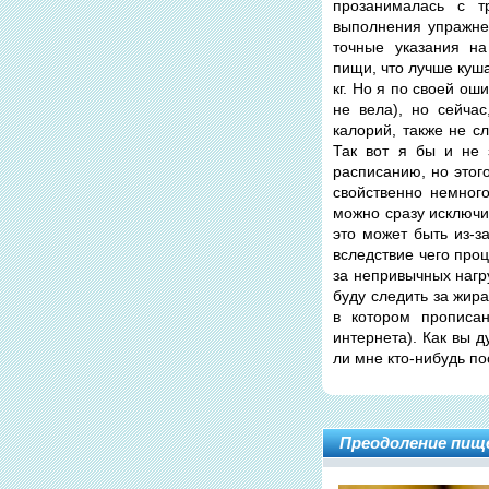
прозанималась с т
выполнения упражнен
точные указания на
пищи, что лучше куша
кг. Но я по своей о
не вела), но сейча
калорий, также не с
Так вот я бы и не 
расписанию, но этого
свойственно немног
можно сразу исключит
это может быть из-з
вследствие чего проц
за непривычных нагр
буду следить за жир
в котором прописан
интернета). Как вы 
ли мне кто-нибудь по
Преодоление пище