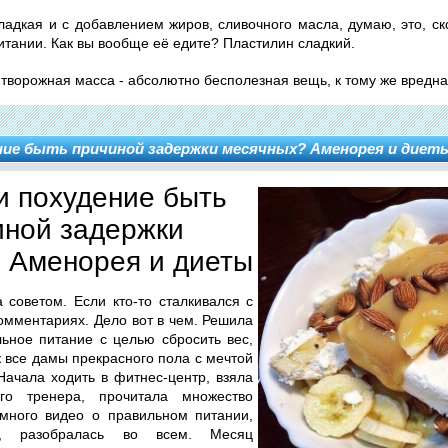
ладкая и с добавлением жиров, сливочного масла, думаю, это, ск
итании. Как вы вообще её едите? Пластилин сладкий.
 творожная масса - абсолютно бесполезная вещь, к тому же вредна
ние быть причиной задержки месячных? Аменорея и диет
и похудение быть
иной задержки
 Аменорея и диеты
советом. Если кто-то сталкивался с
комментариях. Дело вот в чем. Решила
ьное питание с целью сбросить вес,
к все дамы прекрасного пола с мечтой
Начала ходить в фитнес-центр, взяла
ого тренера, прочитала множество
 много видео о правильном питании,
ь, разобралась во всем. Месяц