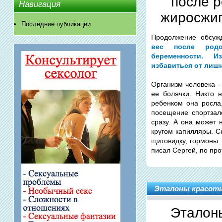
после 
Навигация
жиросжиг
Последние публикации
Продолжение обсу
вес после родо
беременности. 
избавиться от лишн
Организм человека -
ее болячки. Никто 
ребенком она росла
посещение спортзал
сразу. А она может 
кругом капилляры. С
щитовидку, гормоны.
писал Сергей, по про
Эталоны красоты
Эталоны