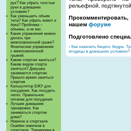
рук? Как убрать толстые
рельефной, подтянуто
руки в домашних
условиях?
Как уменьшить объем
Прокомментировать, 
тела? Как убрать живот и
нашем
форуме
бока? Проблема –
объемы, а не вес.
Какие упражнения можно
Подготовлено специа
делать при
межпозвоночной грыже?
‹ Как накачать бицепс бедра. Т
Физические упражнения
ягодицы в домашних условиях? 
с межпозвоночной
грыжей.
Каким спортом заняться?
Каким видом спорта
заняться? Девушка
занимается спортом.
Пришло время заняться
спортом
Калькулятор БЖУ для
похудения. Как похудеть
легко. Правильное
питание для похудения.
Лучшие домашние
тренировки. Как
заниматься спортом
дома?
Новичок в спортзале.
Ошибки новичков в
спортзале. Тренировки в