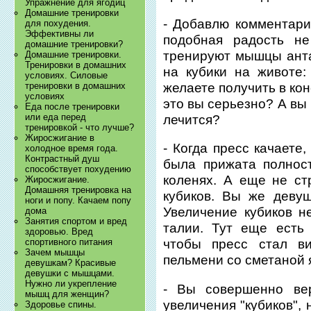
Упражнение для ягодиц
Домашние тренировки
- Добавлю комментарий
для похудения.
Эффективны ли
подобная радость не
домашние тренировки?
тренируют мышцы анта
Домашние тренировки.
Тренировки в домашних
на кубики на животе:
условиях. Силовые
желаете получить в кон
тренировки в домашних
условиях
это вы серьезно? А вы 
Еда после тренировки
или еда перед
лечится?
тренировкой - что лучше?
Жиросжигание в
- Когда пресс качаете
холодное время года.
Контрастный душ
была прижата полност
способствует похудению
коленях. А еще не ст
Жиросжигание.
Домашняя тренировка на
кубиков. Вы же девуш
ноги и попу. Качаем попу
Увеличение кубиков 
дома
Занятия спортом и вред
талии. Тут еще есть
здоровью. Вред
спортивного питания
чтобы пресс стал в
Зачем мышцы
пельмени со сметаной 
девушкам? Красивые
девушки с мышцами.
Нужно ли укрепление
- Вы совершенно ве
мышц для женщин?
увеличения "кубиков",
Здоровье спины.