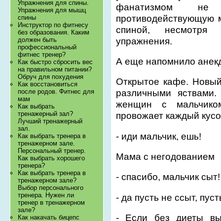
Упражнения для спины.
фанатизмом не
Упражнения для мышц
противодействующую м
спины
Инструктор по фитнесу
спиной, несмотря 
без образования. Каким
упражнения.
должен быть
профессиональный
фитнес тренер?
А еще напомнило анекд
Как быстро сбросить вес
на правильном питании?
Обруч для похудения
Открытое кафе. Новый
Как восстановиться
после родов. Фитнес для
различными яствами.
мам
женщин с мальчико
Как выбрать
тренажерный зал?
провожает каждый кусок
Лучший тренажерный
зал.
- иди мальчик, ешь!
Как выбрать тренера в
тренажерном зале.
Персональный тренер.
Мама с негодованием
Как выбрать хорошего
тренера?
Как выбрать тренера в
- спасибо, мальчик сыт!
тренажерном зале?
Выбор персонального
тренера. Нужен ли
- да пусть не ссыт, пуст
тренер в тренажерном
зале?
- Если без диеты вы
Как накачать бицепс