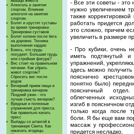
мышцы живота
- Все эти советы - это
Алкоголь и занятия
нужно увеличением тр
спортом. Влияние
алкоголя на занятия
также корректировкой 
спортом.
работать придется дол
Болят и хрустят суставы
во время тренировки.
это сложно, причем ес
Тренировки суставов
увеличить в размере п
Болят колени после бега
на дорожке. Техника
выполнения кардио
- Про кубики, очень н
Боюсь, что грудь
похудеет. Большая грудь
иметь подтянутый и
или стройная фигура?
упражнений, укрепляю
Вес стоит на правильном
питании. Как убрать
здесь можно получить 
живот спортом?
пояснично крестцово
Сбросить вес после
родов
понятно было) передню
Вечерний прием пищи и
поясничный отдел
тренировка вечером.
Поздний ужин - что
облегченных исходны
лучше съесть вечером?
изгиб в поясничном отд
Вредные и полезные
упражнения для пресса.
только когда после 
Как правильно качать
пресс
боли. Я бы еще вам п
Выпады со штангой в
массаж у профессион
тренажере Смита. Как
накачать ягодицы.
придется несладко.