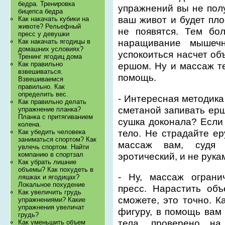
бедра. Тренировка
упражнений вы не пол
бицепса бедра
ваш живот и будет пло
Как накачать кубики на
животе? Рельефный
не появятся. Тем бо
пресс у девушки
Как накачать ягодицы в
наращивание мышеч
домашних условиях?
успокоиться насчет об
Тренинг ягодиц дома
Как правильно
ершом. Ну и массаж те
взвешиваться.
помощь.
Взвешиваемся
правильно. Как
определить вес.
- Интересная методика
Как правильно делать
сметаной запивать ерш
упражнение планка?
Планка с притягиванием
сушка доконала? Если 
колена.
тело. Не страдайте е
Как убедить человека
заниматься спортом? Как
массаж вам, судя 
увлечь спортом. Найти
компанию в спортзал
эротический, и не рук
Как убрать лишние
объемы? Как похудеть в
- Ну, массаж ограни
ляшках и ягодицах?
Локальное похудение
пресс. Нарастить об
Как увеличить грудь
сможете, это точно. К
упражнениями? Какие
упражнения увеличат
фигуру, в помощь вам
грудь?
тела, проверено н
Как уменьшить объем