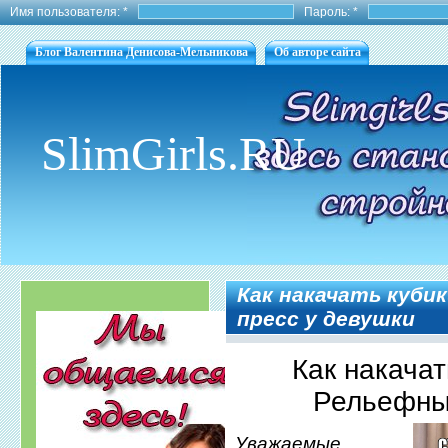
Имя пользователя:
*
Пароль:
*
Блог Валентина Денисова-Мельникова
Об авторе сайта
SlimGirls.RU
Как накачать куби
пресс у девушки
Как накачат
Рельефны
Уважаемые