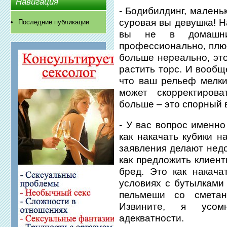
Навигация
- Бодибилдинг, маленьк
суровая вы девушка! Н
Последние публикации
вы не в домашни
профессионально, плюс
больше нереально, эт
растить торс. И вообщ
что ваш рельеф мелк
может скорректиров
больше – это спорный 
- У вас вопрос именно
как накачать кубики н
заявления делают нед
как предложить клиент
бред. Это как накач
условиях с бутылками 
пельмеши со сметан
Извините, я усом
адекватности.