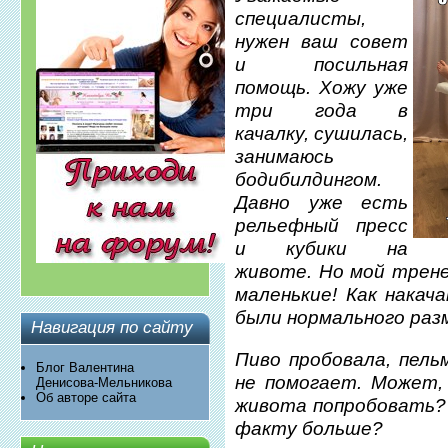
специалисты,
нужен ваш совет
и посильная
помощь. Хожу уже
три года в
качалку, сушилась,
занимаюсь
бодибилдингом.
Давно уже есть
рельефный пресс
и кубики на
животе. Но мой тренер
маленькие! Как накач
были нормального раз
Навигация по сайту
Пиво пробовала, пель
Блог Валентина
не помогает. Может,
Денисова-Мельникова
Об авторе сайта
живота попробовать? 
факту больше?