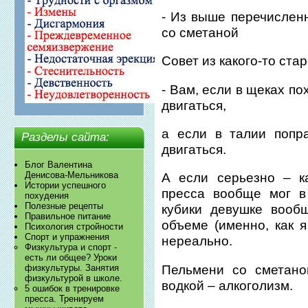
- Из выше перечислен
со сметаной
Совет из какого-то ста
- Вам, если в щеках п
двигаться,
а если в талии попр
Разделы сайта:
двигаться.
Блог Валентина
Денисова-Мельникова
А если серьезно – к
Истории успешного
пресса вообще мог в
похудения
Полезные рецепты
кубики девушке вооб
Правильное питание
объеме (именно, как я
Психология стройности
Спорт и упражнения
нереально.
Физкультура и спорт -
есть ли общее? Уроки
Пельмени со сметано
физкультуры. Занятия
физкультурой в школе.
водкой – алкоголизм.
5 ошибок в тренировке
пресса. Тренируем