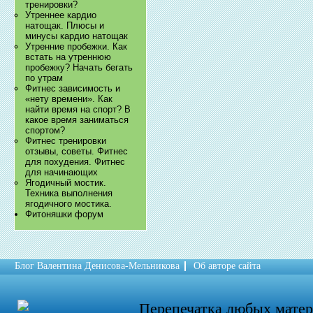
тренировки?
Утреннее кардио
натощак. Плюсы и
минусы кардио натощак
Утренние пробежки. Как
встать на утреннюю
пробежку? Начать бегать
по утрам
Фитнес зависимость и
«нету времени». Как
найти время на спорт? В
какое время заниматься
спортом?
Фитнес тренировки
отзывы, советы. Фитнес
для похудения. Фитнес
для начинающих
Ягодичный мостик.
Техника выполнения
ягодичного мостика.
Фитоняшки форум
Блог Валентина Денисова-Мельникова
Об авторе сайта
Перепечатка любых мате