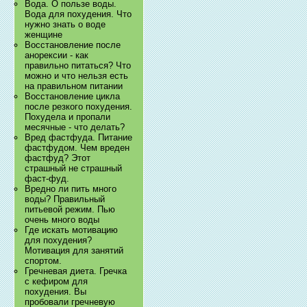
Вода. О пользе воды.
Вода для похудения. Что
нужно знать о воде
женщине
Восстановление после
анорексии - как
правильно питаться? Что
можно и что нельзя есть
на правильном питании
Восстановление цикла
после резкого похудения.
Похудела и пропали
месячные - что делать?
Вред фастфуда. Питание
фастфудом. Чем вреден
фастфуд? Этот
страшный не страшный
фаст-фуд.
Вредно ли пить много
воды? Правильный
питьевой режим. Пью
очень много воды
Где искать мотивацию
для похудения?
Мотивация для занятий
спортом.
Гречневая диета. Гречка
с кефиром для
похудения. Вы
пробовали гречневую