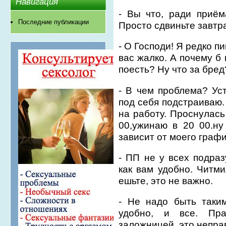
Навигация
- Вы что, ради приё
Последние публикации
Просто сдвиньте завтрак
- О Господи! Я редко п
вас жалко. А почему б 
поесть? Ну что за бред
- В чем проблема? Ус
под себя подстраиваю.
на работу. Проснулась 
00,ужинаю в 20 00.ну
зависит от моего графи
- ПП не у всех подраз
как вам удобно. Читми
ешьте, это не важно.
- Не надо быть таки
удобно, и все. Пр
заложницей, это непра