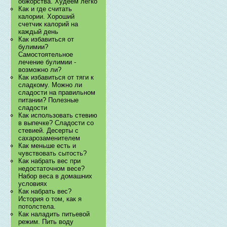
обжорства. Худеем легко
Как и где считать
калории. Хороший
счетчик калорий на
каждый день
Как избавиться от
булимии?
Самостоятельное
лечение булимии -
возможно ли?
Как избавиться от тяги к
сладкому. Можно ли
сладости на правильном
питании? Полезные
сладости
Как использовать стевию
в выпечке? Сладости со
стевией. Десерты с
сахарозаменителем
Как меньше есть и
чувствовать сытость?
Как набрать вес при
недостаточном весе?
Набор веса в домашних
условиях
Как набрать вес?
История о том, как я
потолстела.
Как наладить питьевой
режим. Пить воду