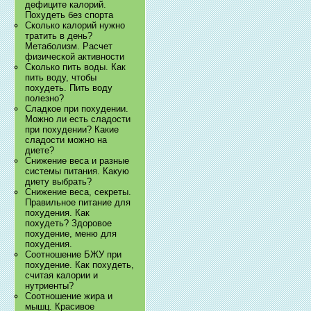
дефиците калорий.
Похудеть без спорта
Сколько калорий нужно
тратить в день?
Метаболизм. Расчет
физической активности
Сколько пить воды. Как
пить воду, чтобы
похудеть. Пить воду
полезно?
Сладкое при похудении.
Можно ли есть сладости
при похудении? Какие
сладости можно на
диете?
Снижение веса и разные
системы питания. Какую
диету выбрать?
Снижение веса, секреты.
Правильное питание для
похудения. Как
похудеть? Здоровое
похудение, меню для
похудения.
Соотношение БЖУ при
похудение. Как похудеть,
считая калории и
нутриенты?
Соотношение жира и
мышц. Красивое