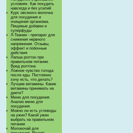
условиях. Как похудеть
навсегда и без усилий
Курс овсяного молочка
для похудения и
очищения организма.
Пищевые добавки и
суперфуды
Л-Теанин - препарат для
снижения нервного
напряжения. Отзывы,
эффект и побочные
действия
Лапша ролтон при
правильном питании.
Вред ролтона
Ложное чувство голода
после еды. Постоянно
хочу есть, что делать?
Лучшие витамины. Какие
витамины принимать на
диете?
Меню для похудения.
Анализ меню для
похудения.
Можно ли есть углеводы
на ужин? Какой ужин
выбрать на правильном
питании
Молокочай для
похудения. Рецепт