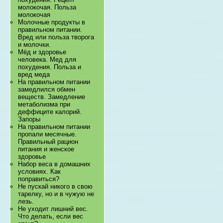
молокочая. Польза
молокочая
Молочные продукты в
правильном питании.
Вред или польза творога
и молочки.
Мёд и здоровье
человека. Мед для
похудения. Польза и
вред меда
На правильном питании
замедлился обмен
веществ. Замедление
метаболизма при
деффиците калорий.
Запоры
На правильном питании
пропали месячные.
Правильный рацион
питания и женское
здоровье
Набор веса в домашних
условиях. Как
поправиться?
Не пускай никого в свою
тарелку, но и в чужую не
лезь.
Не уходит лишний вес.
Что делать, если вес