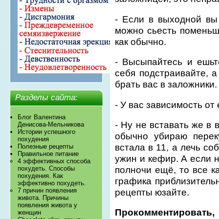
- Если в выходной вы
можно сьесть поменьше
как обычно.
- Высыпайтесь и ешьт
себя подстраивайте, 
брать вас в заложники.
Разделы сайта:
- У вас зависимость от 
Блог Валентина
- Ну не вставать же в
Денисова-Мельникова
Истории успешного
обычно убираю перек
похудения
встала в 11, а лечь со
Полезные рецепты
Правильное питание
ужин и кефир. А если 
4 эффективных способа
полночи ещё, то все к
похудеть. Способы
похудения. Как
графика приблизитель
эффективно похудеть.
7 причин появления
рецепты юзайте.
живота. Причины
появления живота у
Прокомментировать, 
женщин