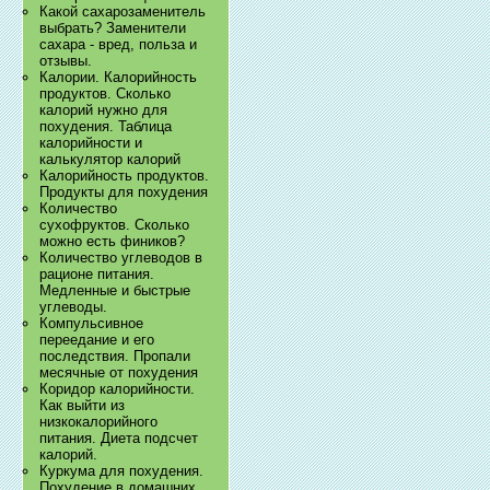
Какой сахарозаменитель
выбрать? Заменители
сахара - вред, польза и
отзывы.
Калории. Калорийность
продуктов. Сколько
калорий нужно для
похудения. Таблица
калорийности и
калькулятор калорий
Калорийность продуктов.
Продукты для похудения
Количество
сухофруктов. Сколько
можно есть фиников?
Количество углеводов в
рационе питания.
Медленные и быстрые
углеводы.
Компульсивное
переедание и его
последствия. Пропали
месячные от похудения
Коридор калорийности.
Как выйти из
низкокалорийного
питания. Диета подсчет
калорий.
Куркума для похудения.
Похудение в домашних