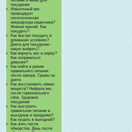
питание и меню для
похудения
Избыточный вес
провоцирует
патологическая
микрофлора кишечника?
Мнения врачей. Как
похудеть?
Как быстро похудеть в
домашних условиях?
Диета для похудения -
какую выбрать?
Как вернуть вес в норму?
Как поправиться
девушке?
Как войти в режим
правильного питания
после зажора. Срывы на
диете.
Как восстановить обмен
веществ? Набрала вес
после гормонального
сбоя. Здоровое
похудение
Как выстроить
правильное питание в
выходные и праздники?
Как кушать в выходной?
Как жить после
обжорства. День после