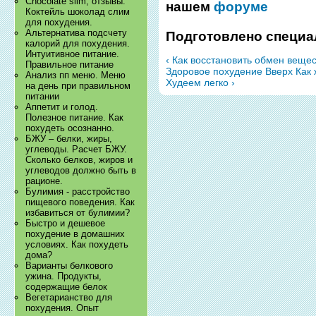
Chocolate slim, отзывы.
нашем
форуме
Коктейль шоколад слим
для похудения.
Альтернатива подсчету
Подготовлено специа
калорий для похудения.
Интуитивное питание.
‹ Как восстановить обмен веще
Правильное питание
Здоровое похудение
Вверх
Как 
Анализ пп меню. Меню
Худеем легко ›
на день при правильном
питании
Аппетит и голод.
Полезное питание. Как
похудеть осознанно.
БЖУ – белки, жиры,
углеводы. Расчет БЖУ.
Сколько белков, жиров и
углеводов должно быть в
рационе.
Булимия - расстройство
пищевого поведения. Как
избавиться от булимии?
Быстро и дешевое
похудение в домашних
условиях. Как похудеть
дома?
Варианты белкового
ужина. Продукты,
содержащие белок
Вегетарианство для
похудения. Опыт