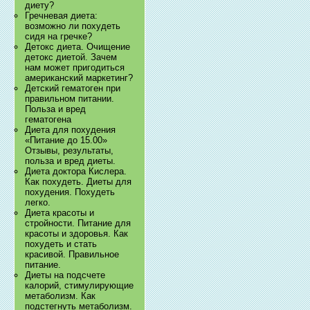
диету?
Гречневая диета:
возможно ли похудеть
сидя на гречке?
Детокс диета. Очищение
детокс диетой. Зачем
нам может пригодиться
американский маркетинг?
Детский гематоген при
правильном питании.
Польза и вред
гематогена
Диета для похудения
«Питание до 15.00»
Отзывы, результаты,
польза и вред диеты.
Диета доктора Кислера.
Как похудеть. Диеты для
похудения. Похудеть
легко.
Диета красоты и
стройности. Питание для
красоты и здоровья. Как
похудеть и стать
красивой. Правильное
питание.
Диеты на подсчете
калорий, стимулирующие
метаболизм. Как
подстегнуть метаболизм.