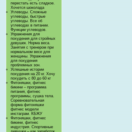
перестать есть сладкое.
Хочется шоколада
Углеводы. Сложные
углеводы, быстрые
углеводы. Все об
углеводах в питании.
Функции углеводов.
Упражнения для
похудения для стройных
девушек. Норма веса.
Занятия с тренером при
нормальном весе для
женщины. Упражнения
для похудения
проблемных зон.
Успешные истории
похудения на 20 кг. Хочу
похудеть с 80 до 60 кг
Фитоняшки, фитнес
бикини – программа
питания, фитнес
программы, сушка тела.
Соревновательная
форма фитоняшки
фитнес модели
инстаграм. КБЖУ
Фитоняшки, фитнес
бикини, фитнес
индустрия. Спортивные
девушки – как заработок