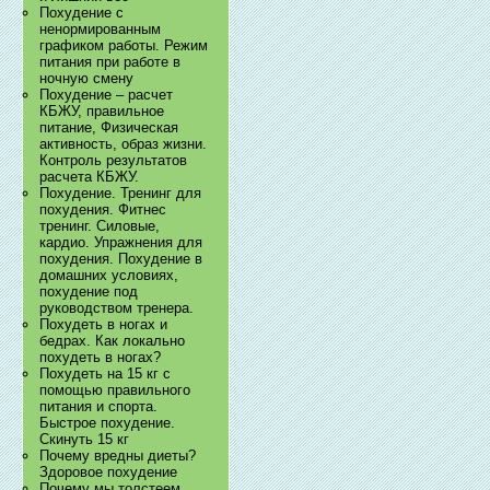
Похудение с
ненормированным
графиком работы. Режим
питания при работе в
ночную смену
Похудение – расчет
КБЖУ, правильное
питание, Физическая
активность, образ жизни.
Контроль результатов
расчета КБЖУ.
Похудение. Тренинг для
похудения. Фитнес
тренинг. Силовые,
кардио. Упражнения для
похудения. Похудение в
домашних условиях,
похудение под
руководством тренера.
Похудеть в ногах и
бедрах. Как локально
похудеть в ногах?
Похудеть на 15 кг с
помощью правильного
питания и спорта.
Быстрое похудение.
Скинуть 15 кг
Почему вредны диеты?
Здоровое похудение
Почему мы толстеем.