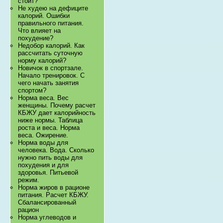
стоит?
Не худею на дефиците
калорий. Ошибки
правильного питания.
Что влияет на
похудение?
Недобор калорий. Как
рассчитать суточную
норму калорий?
Новичок в спортзале.
Начало тренировок. С
чего начать занятия
спортом?
Норма веса. Вес
женщины. Почему расчет
КБЖУ дает калорийность
ниже нормы. Таблица
роста и веса. Норма
веса. Ожирение.
Норма воды для
человека. Вода. Сколько
нужно пить воды для
похудения и для
здоровья. Питьевой
режим.
Норма жиров в рационе
питания. Расчет КБЖУ.
Сбалансированный
рацион
Норма углеводов и