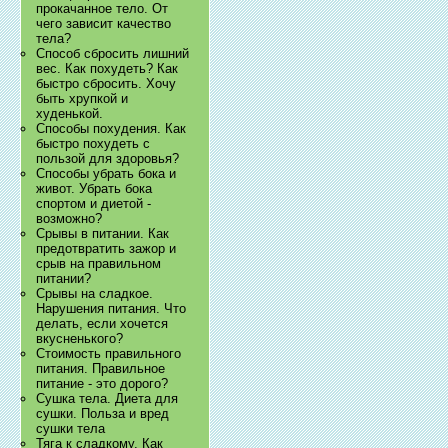
прокачанное тело. От
чего зависит качество
тела?
Способ сбросить лишний
вес. Как похудеть? Как
быстро сбросить. Хочу
быть хрупкой и
худенькой.
Способы похудения. Как
быстро похудеть с
пользой для здоровья?
Способы убрать бока и
живот. Убрать бока
спортом и диетой -
возможно?
Срывы в питании. Как
предотвратить зажор и
срыв на правильном
питании?
Срывы на сладкое.
Нарушения питания. Что
делать, если хочется
вкусненького?
Стоимость правильного
питания. Правильное
питание - это дорого?
Сушка тела. Диета для
сушки. Польза и вред
сушки тела
Тяга к сладкому. Как