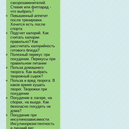
сахорозаменителей.
Стевия или фитпарад -
что выбрать?
Повышенный аппетит
после тренировки.
Хочется есть после
спорта
Подсчет калорий. Как
считать калории
правильно? Как
рассчитать калорийность
готового блюда?
Полезный перекус при
похудении. Перекусы при
правильном питании
Польза домашнего
творога. Как выбрать
творожный сырок?
Польза и вред творога. В
какое время кушать
творог. Творожки при
похудении
Похудение в лагере, на
сборах, на вызде. Как
безопасно похудеть не
дома?
Похудение при
инсулинозависимости.
Инсулинорезистентность
и лишний вес