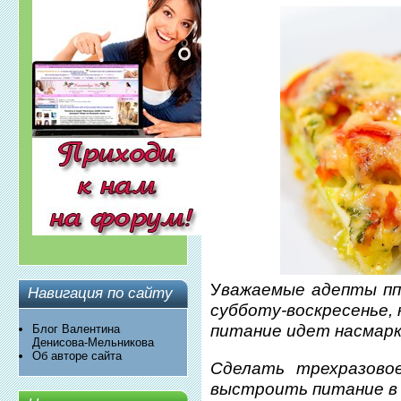
У
важаемые адепты пп!
Навигация по сайту
субботу-воскресенье,
питание идет насмарк
Блог Валентина
Денисова-Мельникова
Об авторе сайта
Сделать трехразово
выстроить питание в