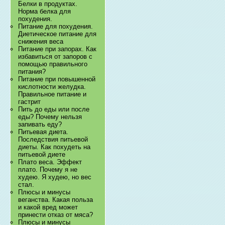
Белки в продуктах.
Норма белка для
похудения.
Питание для похудения.
Диетическое питание для
снижения веса
Питание при запорах. Как
избавиться от запоров с
помощью правильного
питания?
Питание при повышенной
кислотности желудка.
Правильное питание и
гастрит
Пить до еды или после
еды? Почему нельзя
запивать еду?
Питьевая диета.
Последствия питьевой
диеты. Как похудеть на
питьевой диете
Плато веса. Эффект
плато. Почему я не
худею. Я худею, но вес
стал.
Плюсы и минусы
веганства. Какая польза
и какой вред может
принести отказ от мяса?
Плюсы и минусы