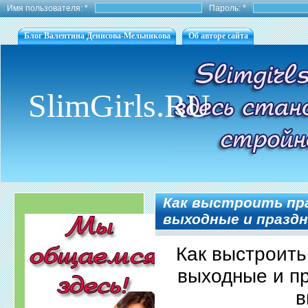
Имя пользователя:
*
Пароль:
*
Блог Валентина Денисова-Мельникова
Об авторе сайта
SlimGirls.RU
Как выстроить пр
выходные и праздн
Как выстроить
выходные и пр
в