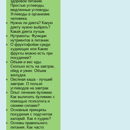
здоровое питание.
Простые углеводы,
медленные углеводы.
Углеводы в организме
человека.
Нужна ли диета? Какую
диету нужно выбрать?
Какая диета лучше.
Нутриенты. Функции
нутриентов в питании.
О фруктофобии среди
худеющих или Какие
фрукты можно есть при
похудении?
Объем и вес еды.
Сколько есть на завтрак,
обед и ужин. Объем
желудка
Овсяная каша - лучший
завтрак. О пользе
углеводов на завтрак
Опыт лечения булимии.
Как вылечить булимию с
помощью психолога и
своими силами?
Основные принципы
похудения с подсчетом
калорий. Как я худею?
Основы правильного
питания. Как часто