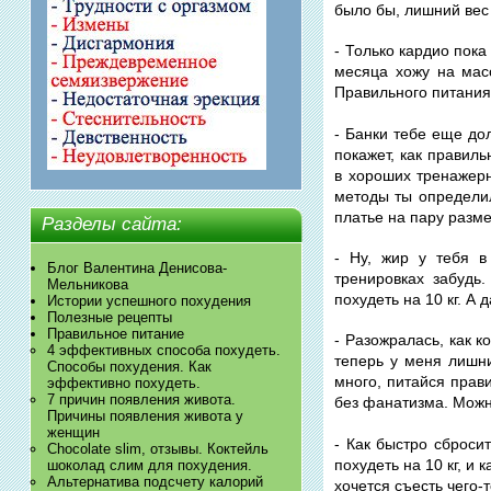
было бы, лишний вес
- Только кардио пока
месяца хожу на мас
Правильного питания
- Банки тебе еще до
покажет, как правиль
в хороших тренажер
методы ты определил
платье на пару разме
Разделы сайта:
- Ну, жир у тебя в
Блог Валентина Денисова-
тренировках забудь.
Мельникова
похудеть на 10 кг. А
Истории успешного похудения
Полезные рецепты
Правильное питание
- Разожралась, как к
4 эффективных способа похудеть.
теперь у меня лишни
Способы похудения. Как
много, питайся прав
эффективно похудеть.
7 причин появления живота.
без фанатизма. Можн
Причины появления живота у
женщин
- Как быстро сброси
Chocolate slim, отзывы. Коктейль
похудеть на 10 кг, и
шоколад слим для похудения.
Альтернатива подсчету калорий
хочется съесть чего-т