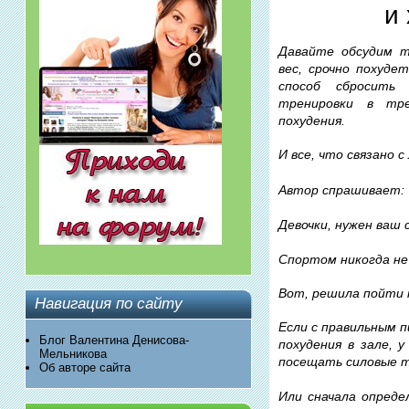
и
Давайте обсудим т
вес, срочно похуде
способ сбросить 
тренировки в тре
похудения.
И все, что связано 
Автор спрашивает:
Девочки, нужен ваш 
Спортом никогда не 
Вот, решила пойти 
Навигация по сайту
Если с правильным 
Блог Валентина Денисова-
похудения в зале, 
Мельникова
посещать силовые т
Об авторе сайта
Или сначала опреде