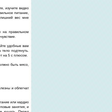
е, изучите видео
авильное питание,
ь лишний вес мне
же на правильном
очувствие.
райте удобные вам
 тело подтянуть.
т на 5 с плюсом.
должно быть мясо,
олезны и облегчат
игание или кардио
пповые занятия, и
не кушать. Перед