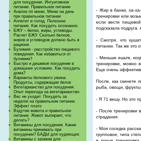
для похудения. Интуитивное
питание. Правильное питание
- Жир в банки, ха-х
Анализ пп меню. Меню на день
тренировки или возь
при правильном питании
Аппетит и голод. Полезное
если вести пищевой
питание. Как похудеть осознанно.
подсказала подруга. 
БЖУ – белки, жиры, углеводы.
Расчет БЖУ. Сколько белков,
- Смотря, что куша
жиров и углеводов должно быть в
рационе.
питании. Так же это 
Булимия - расстройство пищевого
поведения. Как избавиться от
- Меньше ешьте, ког
булимии?
Быстро и дешевое похудение в
тренировки, можно 
домашних условиях. Как похудеть
Еще очень эффективн
дома?
Варианты белкового ужина.
После, как скинете 
Продукты, содержащие белок
Вегетарианство для похудения.
рыба, овощи, фрукты.
Опыт перехода на вегетарианство
Вес не уходит. Похудеть за
- Я 71 вешу. Но это п
неделю на правильном питании.
Эффект плато
Вздутие живота и правильное
- После тренировки 
питание. Живот выпирает, что
страдания.
делать?
Витамины для похудения. Какие
- Моя соседка расска
витамины принимать при
похудении? БАДЫ для худеющих
групповое, типа степ
Витамины с хромом для
в конце тренировки