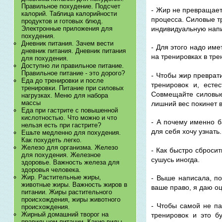
Правильное похудение. Подсчет
- Жир не превращает
калорий. Таблица калорийности
процесса. Силовые т
продуктов и готовых блюд.
Электронные приложения для
индивидуальную нап
похудения.
Дневник питания. Зачем вести
- Для этого надо име
дневник питания. Дневник питания
на тренировках в тр
для похудения.
Доступно ли правильное питание.
Правильное питание - это дорого?
- Чтобы жир преврат
Еда до тренировки и после
тренировок и, есте
тренировки. Питание при силовых
Совмещайте силовые 
нагрузках. Меню для набора
массы
лишний вес покинет в
Еда при гастрите с повышенной
кислотностью. Что можно и что
- А почему именно б
нельзя есть при гастрите?
для себя хочу узнать.
Ешьте медленно для похудения.
Как похудеть легко.
Железо для организма. Железо
- Как быстро сбросит
для похудения. Железное
сушусь иногда.
здоровье. Важность железа для
здоровья человека.
Жир. Растительные жиры,
- Выше написала, по
животные жиры. Важность жиров в
ваше право, я даю оц
питании. Жиры растительного
происхождения, жиры животного
- Чтобы самой не па
происхождения.
Жирный домашний творог на
тренировок и это б
правильном питании. Какие виды