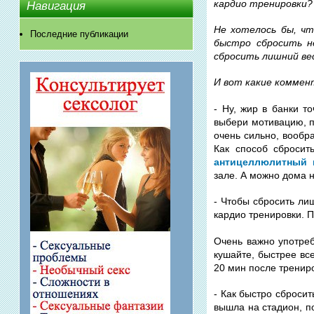
кардио тренировки?
Навигация
Не хотелось бы, чт
Последние публикации
быстро сбросить н
сбросить лишний ве
И вот какие коммен
- Ну, жир в банки т
выбери мотивацию, п
очень сильно, вообр
Как способ сбросит
антицеллюлитный 
зале. А можно дома 
- Чтобы сбросить ли
кардио тренировки. П
Очень важно употреб
кушайте, быстрее все
20 мин после тренир
- Как быстро сбросит
вышла на стадион, по