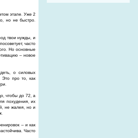
этом этапе. Уже 2
о, но не быстро.
под твои нужды, и
посоветует, часто
ого. Но основные
отивацию – новое
деть, о силовых
 Это про то, как
три.
о, чтобы до 72, а
ля похудения, их
, не жалея, но и
ж.
енировок – и как
настойчива. Часто