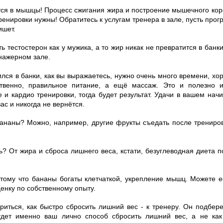
ся в мышцы! Процесс сжигания жира и построение мышечного корс
ренировки нужны! Обратитесь к услугам тренера в зале, пусть про
ишет.
ть тестостерон как у мужика, а то жир никак не превратится в банки
енажерном зале.
ился в банки, как вы выражаетесь, нужно очень много времени, х
ственно, правильное питание, а ещё массаж. Это и полезно и
и кардио тренировки, тогда будет результат. Удачи в вашем начи
ас и никогда не вернётся.
ананы? Можно, например, другие фрукты съедать после трениров
ь? От жира и сброса лишнего веса, кстати, безуглеводная диета п
тому что бананы богаты клетчаткой, укрепление мышц. Можете ес
енку по собственному опыту.
риться, как быстро сбросить лишний вес - к тренеру. Он подбер
удет именно ваш лично способ сбросить лишний вес, а не ка