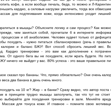
опить кофе, а если вообще печаль, беда, то можно и Л-Каринтин.
еньшить кардио, а силовые нагрузки увеличить, тогда все обвисш
Массаж для подтягивания кожи, когда интенсивно уходит лишний
вратиться в мышцы? Объясните логику и сам процесс? Как можно
 прежде, чем заняться собой, прочитали б в интернете информ
процессам и об анаболизме. Человек худеет только от дефицита
обы похудеть - нужно питаться сбалансировано (речь о правиль
 калории и баланс БЖУ! Вот способ сбросить лишний вес. Вс
пед. Кардио тренировки - это вам как дополнение к потраче
ма. От одного бега вы не похудеете, если жрать будете. Но пит
БЖУ ничего не выйдет у вас. 80% успеха - это ваше правильное п
такое сказал про бананы. Что, прямо обязательно? Они очень кал
 веса два банана в день очень много.
 похудеть на 10 кг? Жир – в банки? Сразу видно, что автор поста
ам в принципе трудно мышцы заполучить, так что тут не стоит
ло выбирайте для похудения тренировки в зале. Меняйте вред
. Массаж для тонуса кожи. И главное – помните свою мотивац