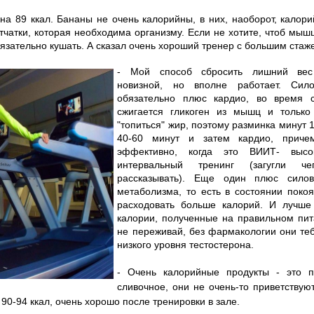
на 89 ккал. Бананы не очень калорийны, в них, наоборот, калори
етчатки, которая необходима организму. Если не хотите, чтоб мы
бязательно кушать. А сказал очень хороший тренер с большим стаж
- Мой способ сбросить лишний вес
новизной, но вполне работает. Сило
обязательно плюс кардио, во время с
сжигается гликоген из мышц и только
"топиться" жир, поэтому разминка минут 
40-60 минут и затем кардио, приче
эффективно, когда это ВИИТ- высо
интервальный тренинг (загугли ч
рассказывать). Еще один плюс силов
метаболизма, то есть в состоянии покоя
расходовать больше калорий. И лучше 
калории, полученные на правильном пит
не переживай, без фармакологии они теб
низкого уровня тестостерона.
- Очень калорийные продукты - это 
сливочное, они не очень-то приветствую
 90-94 ккал, очень хорошо после тренировки в зале.