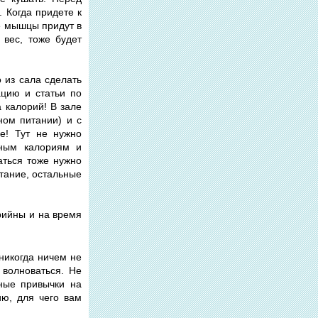
 Когда придете к
ие мышцы придут в
 вес, тоже будет
 из сала сделать
ацию и статьи по
 калорий! В зале
ном питании) и с
е! Тут не нужно
нным калориям и
аться тоже нужно
итание, остальные
орийны и на время
 никогда ничем не
 волноваться. Не
ные привычки на
ию, для чего вам