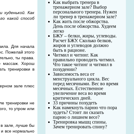
Как выбрать тренера в
тренажерном зале? Выбор
персонального тренера. Нужен
и худенькой. Как
ли тренер в тренажерном зале?
го какой способ
Как жить после обжорства.
День после обжорства. Худеем
легко
БЖУ – белки, жиры, углеводы.
Расчет БЖУ. Сколько белков,
жиров и углеводов должно
шила. Для начала
быть в рационе.
ес. Пожелай этого
Читмил и читинг. Как
ельно, ты права.
правильно проводить читмил.
е массаж. Хорош
Что такое читинг и читмил в
ть тренировки в
похудении?
Зависимость веса от
менструального цикла. Вес
перед месячными. Вес во время
жерном зале плюс
месячных. Естественное
увеличение веса во время
критических дней.
33 причины похудеть
ле тренировки не
Как намекнуть парню что пора
ого, то утром или
худеть? Стоит ли сказать
парню о лишнем весе?
Тренировка мышц спины.
 в зале, лучше бы
Зачем тренировать спину?
, и все нормально