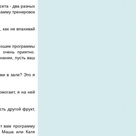
ета - два разных
грамму тренировок
, как не впахивай
орошие программы
 очень приятно.
нании, пусть ваш
ки в зале? Это я
омогает, я на ней
ть другой фрукт,
ет вам программу
к Маша или Катя