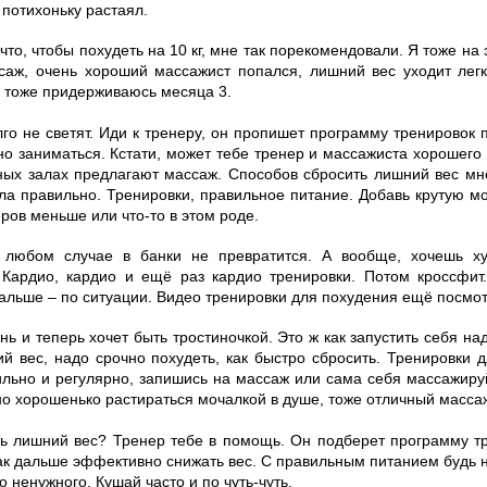
 потихоньку растаял.
 что, чтобы похудеть на 10 кг, мне так порекомендовали. Я тоже на 
саж, очень хороший массажист попался, лишний вес уходит легк
 тоже придерживаюсь месяца 3.
лго не светят. Иди к тренеру, он пропишет программу тренировок 
но заниматься. Кстати, может тебе тренер и массажиста хорошего 
ных залах предлагают массаж. Способов сбросить лишний вес мн
а правильно. Тренировки, правильное питание. Добавь крутую м
ров меньше или что-то в этом роде.
 любом случае в банки не превратится. А вообще, хочешь ху
 Кардио, кардио и ещё раз кардио тренировки. Потом кроссфит.
 дальше – по ситуации. Видео тренировки для похудения ещё посмо
онь и теперь хочет быть тростиночкой. Это ж как запустить себя над
й вес, надо срочно похудеть, как быстро сбросить. Тренировки д
ильно и регулярно, запишись на массаж или сама себя массажируй
о хорошенько растираться мочалкой в душе, тоже отличный масса
ть лишний вес? Тренер тебе в помощь. Он подберет программу тр
 как дальше эффективно снижать вес. С правильным питанием будь 
о ненужного. Кушай часто и по чуть-чуть.