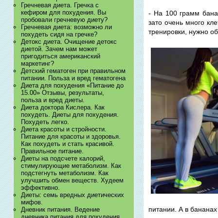
Гречневая диета. Гречка с
кефиром для похудения. Вы
- На 100 грамм бана
пробовали гречневую диету?
зато очень много кл
Гречневая диета: возможно ли
тренировки, нужно о
похудеть сидя на гречке?
Детокс диета. Очищение детокс
диетой. Зачем нам может
пригодиться американский
маркетинг?
Детский гематоген при правильном
питании. Польза и вред гематогена
Диета для похудения «Питание до
15.00» Отзывы, результаты,
польза и вред диеты.
Диета доктора Кислера. Как
похудеть. Диеты для похудения.
Похудеть легко.
Диета красоты и стройности.
Питание для красоты и здоровья.
Как похудеть и стать красивой.
Правильное питание.
Диеты на подсчете калорий,
стимулирующие метаболизм. Как
подстегнуть метаболизм. Как
улучшить обмен веществ. Худеем
эффективно.
Диеты: семь вредных диетических
мифов.
питании. А в бананах
Дневник питания. Ведение
дневника питания для похудения.