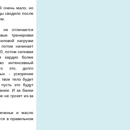
й очень мало, но
шцы сводило после
ем.
 не отличается
вые тренировки
иловой нагрузки
 потом начинает
10, потом силовая
м кардио более
ко интенсивный
его это, долго
ых - ускорение
 твое тело будет
пусть это будут
ании. И за банки
е не грозят из-за
печенье и масло
тся в правильном