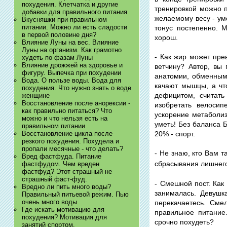
похудения. Клетчатка и другие
тренировкой можно п
добавки для правильного питания
желаемому весу - ум
Вкусняшки при правильном
питании. Можно ли есть сладости
тонус постепенно. 
в первой половине дня?
хорош.
Влияние Луны на вес. Влияние
Луны на организм. Как грамотно
- Как жир может пре
худеть по фазам Луны
Влияние дрожжей на здоровье и
ветчину? Автор, вы
фигуру. Выпечка при похудении
анатомии, обменным 
Вода. О пользе воды. Вода для
качают мышцы, а чт
похудения. Что нужно знать о воде
дефицитом, считать
женщине
Восстановление после анорексии -
изобретать велоси
как правильно питаться? Что
ускорение метаболиз
можно и что нельзя есть на
уметь! Без баланса 
правильном питании
20% - спорт.
Восстановление цикла после
резкого похудения. Похудела и
пропали месячные - что делать?
- Не знаю, кто Вам 
Вред фастфуда. Питание
сбрасывания лишнего
фастфудом. Чем вреден
фастфуд? Этот страшный не
страшный фаст-фуд.
- Смешной пост. Как
Вредно ли пить много воды?
занималась. Девушк
Правильный питьевой режим. Пью
очень много воды
перекачаетесь. Сме
Где искать мотивацию для
правильное питание
похудения? Мотивация для
срочно похудеть?
занятий спортом.