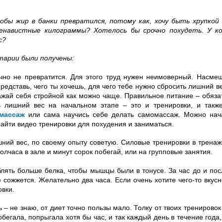
обы жир в банки превратился, потому как, хочу быть хрупкой 
енавистные килограммы? Хотелось бы срочно похудеть. У ко
с?
тарии были получены:
очно не превратится. Для этого труд нужен неимоверный. Насме
редставь, чего ты хочешь, для чего тебе нужно сбросить лишний в
ажай себя стройной как можно чаще. Правильное питание – обязат
ь лишний вес на начальном этапе – это и тренировки, и такж
массаж
или сама научись себе делать самомассаж. Можно нача
найти видео тренировки для похудения и заниматься.
шний вес, по своему опыту советую. Силовые тренировки в трена
олчаса в зале и минут сорок побегай, или на групповые занятия.
лять больше белка, чтобы мышцы были в тонусе. За час до и пос
 сожжется. Желательно два часа. Если очень хотите чего-то вкусн
овки.
ь – не знаю, от диет точно пользы мало. Толку от твоих тренировок
бегала, попрыгала хотя бы час, и так каждый день в течение года