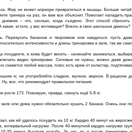
а-ха. Жир не может априори превратиться в мышцы. Больше читайт
мите тренера на раз, он вам все объяснит. Помогает наладить пр
 дневник – что, сколько, когда съедено. Этот способ сбросит
А какая, кстати, у вас мотивация? Влезть в свои школьные джинсы?
ть. Перекусить бананом и творожком или наедаться, пусть да
относительно интенсивности и длины тренировки в зале, так же сам
да похудеете, и кожа будет висеть - начинайте заниматься, выби
включить видео тренировки. Силовые не нужны, можно даже дома
о скажется любой массаж, плюс есть крем от колистар, подтягивае
лишние кг, не употребляйте сладкое, мучное, жирное. В рационе 
 Ну, все, что рекомендует правильное питание.
ри росте 173. Планирую, правда, скинуть ещё 5-8 кг.
в зале или дома нужно обязательно кушать 2 банана. Очень они п
зал, как ей удалось похудеть на 10 кг. Кардио 40 минут на жиросж
а, интервальной нагрузки. После 40-минутной кардио нагрузки гру
 10-20 минут быстрая ходьба. За час до и после тренировки 