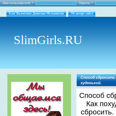
Имя пользователя:
*
Пароль:
*
Блог Валентина Денисова-Мельникова
Об авторе сайта
SlimGirls.RU
Способ сбросить 
худенькой.
Способ сб
Как поху
сбросить.