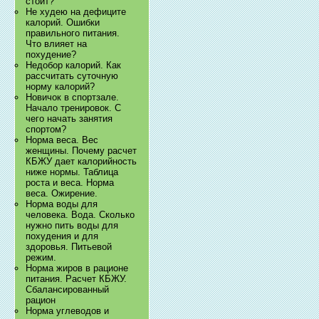
стоит?
Не худею на дефиците
калорий. Ошибки
правильного питания.
Что влияет на
похудение?
Недобор калорий. Как
рассчитать суточную
норму калорий?
Новичок в спортзале.
Начало тренировок. С
чего начать занятия
спортом?
Норма веса. Вес
женщины. Почему расчет
КБЖУ дает калорийность
ниже нормы. Таблица
роста и веса. Норма
веса. Ожирение.
Норма воды для
человека. Вода. Сколько
нужно пить воды для
похудения и для
здоровья. Питьевой
режим.
Норма жиров в рационе
питания. Расчет КБЖУ.
Сбалансированный
рацион
Норма углеводов и