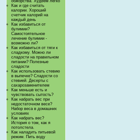
обжорства. Худеем легко
Как и где считать
калории. Хороший
счетчик калорий на
каждый день
Как избавиться от
булимии?
Самостоятельное
лечение булимии -
возможно ли?
Как избавиться от тяги к
сладкому. Можно ли
сладости на правильном
питании? Полезные
сладости
Как использовать стевию
в выпечке? Сладости со
стевией. Десерты с
сахарозаменителем
Как меньше есть и
чувствовать сытость?
Как набрать вес при
недостаточном весе?
Набор веса в домашних
условиях
Как набрать вес?
История о том, как я
потолстела.
Как наладить питьевой
режим. Пить воду