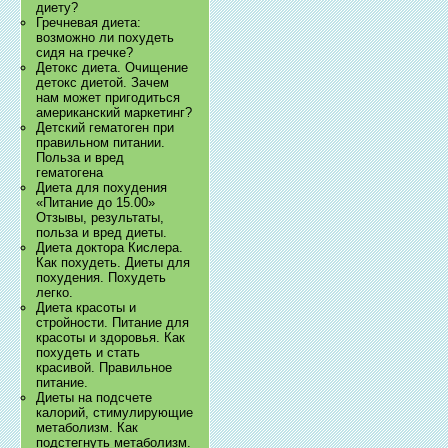
диету?
Гречневая диета:
возможно ли похудеть
сидя на гречке?
Детокс диета. Очищение
детокс диетой. Зачем
нам может пригодиться
американский маркетинг?
Детский гематоген при
правильном питании.
Польза и вред
гематогена
Диета для похудения
«Питание до 15.00»
Отзывы, результаты,
польза и вред диеты.
Диета доктора Кислера.
Как похудеть. Диеты для
похудения. Похудеть
легко.
Диета красоты и
стройности. Питание для
красоты и здоровья. Как
похудеть и стать
красивой. Правильное
питание.
Диеты на подсчете
калорий, стимулирующие
метаболизм. Как
подстегнуть метаболизм.