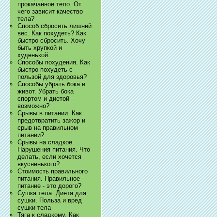
прокачанное тело. От
чего зависит качество
тела?
Способ сбросить лишний
вес. Как похудеть? Как
быстро сбросить. Хочу
быть хрупкой и
худенькой.
Способы похудения. Как
быстро похудеть с
пользой для здоровья?
Способы убрать бока и
живот. Убрать бока
спортом и диетой -
возможно?
Срывы в питании. Как
предотвратить зажор и
срыв на правильном
питании?
Срывы на сладкое.
Нарушения питания. Что
делать, если хочется
вкусненького?
Стоимость правильного
питания. Правильное
питание - это дорого?
Сушка тела. Диета для
сушки. Польза и вред
сушки тела
Тяга к сладкому. Как