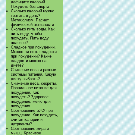
дефиците калорий.
Похудеть без спорта
Сколько калорий нужно
тратить в день?
Метаболизм. Расчет
физической активности
Сколько пить воды. Как
пить воду, чтобы
похудеть. Пить воду
полезно?
Сладкое при похудении.
Можно ли есть сладости
при похудении? Какие
сладости можно на
диете?
Снижение веса и разные
системы питания. Какую
диету выбрать?
Снижение веса, секреты.
Правильное питание для
похудения. Как
похудеть? Здоровое
похудение, меню для
похудения.
Соотношение БЖУ при
похудение. Как похудеть,
считая калории и
нутриенты?
Соотношение жира и
мышц. Красивое