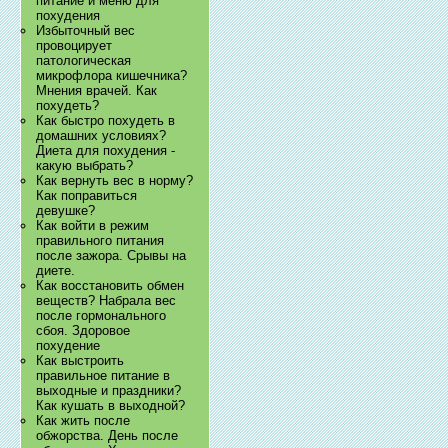
питание и меню для
похудения
Избыточный вес
провоцирует
патологическая
микрофлора кишечника?
Мнения врачей. Как
похудеть?
Как быстро похудеть в
домашних условиях?
Диета для похудения -
какую выбрать?
Как вернуть вес в норму?
Как поправиться
девушке?
Как войти в режим
правильного питания
после зажора. Срывы на
диете.
Как восстановить обмен
веществ? Набрала вес
после гормонального
сбоя. Здоровое
похудение
Как выстроить
правильное питание в
выходные и праздники?
Как кушать в выходной?
Как жить после
обжорства. День после