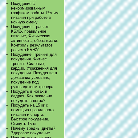
Похудение с
ненормированным
графиком работы. Режим
питания при работе в
ночную смену
Похудение – расчет
КБЖУ, правильное
питание, Физическая
активность, образ жизни.
Контроль результатов
расчета КБЖУ.
Похудение. Тренинг для
похудения. Фитнес
тренинг. Силовые,
кардио. Упражнения для
похудения. Похудение в
домашних условиях,
похудение под
руководством тренера.
Похудеть в ногах и
бедрах. Как локально
похудеть в ногах?
Похудеть на 15 кг с
помощью правильного
питания и спорта.
Быстрое похудение.
Скинуть 15 кг
Почему вредны диеты?
Здоровое похудение
Почему мы толстеем.