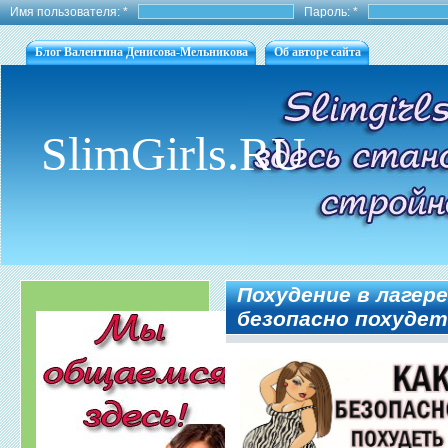
Имя пользователя:
*
Пароль:
*
Блог Валентина Денисова-Мельникова
Об авторе сайта
SlimGirls.RU
Похудение в лагере,
безопасно похудет