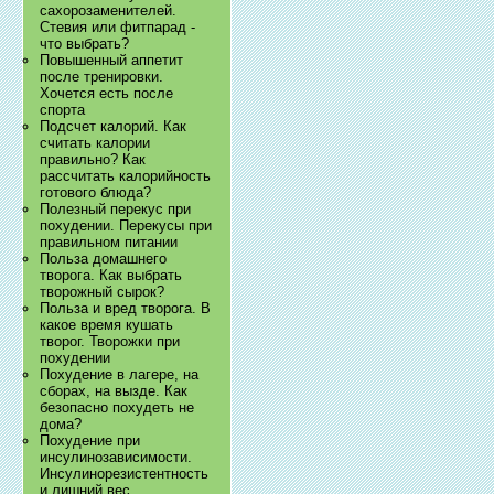
сахорозаменителей.
Стевия или фитпарад -
что выбрать?
Повышенный аппетит
после тренировки.
Хочется есть после
спорта
Подсчет калорий. Как
считать калории
правильно? Как
рассчитать калорийность
готового блюда?
Полезный перекус при
похудении. Перекусы при
правильном питании
Польза домашнего
творога. Как выбрать
творожный сырок?
Польза и вред творога. В
какое время кушать
творог. Творожки при
похудении
Похудение в лагере, на
сборах, на вызде. Как
безопасно похудеть не
дома?
Похудение при
инсулинозависимости.
Инсулинорезистентность
и лишний вес