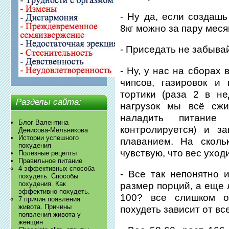
- Ну да, если создашь
8кг можно за пару меся
- Приседать не забывай
- Ну, у нас на сборах
чипсов, газировок и
тортики (раза 2 в не
Разделы сайта:
нагрузок мы всё сжи
наладить питани
Блог Валентина
контролируется) и з
Денисова-Мельникова
Истории успешного
плаванием. На сколь
похудения
чувствую, что вес ухо
Полезные рецепты
Правильное питание
4 эффективных способа
- Все так непонятно 
похудеть. Способы
похудения. Как
размер порций, а еще 
эффективно похудеть.
100? все слишком о
7 причин появления
живота. Причины
похудеть зависит от вс
появления живота у
женщин