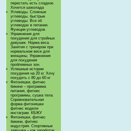
перестать есть сладкое.
Хочется шоколада
Углеводы. Сложные
углеводы, быстрые
углеводы. Все об
углеводах в питании.
Функции углеводов.
Упражнения для
похудения для стройных
девушек. Норма веса.
Занятия с тренером при
нормальном весе для
женщины. Упражнения
для похудения
проблемных зон.
Успешные истории
похудения на 20 кг. Хочу
похудеть с 80 до 60 кг
Фитоняшки, фитнес
бикини – программа
питания, фитнес
программы, сушка тела.
Соревновательная
форма фитоняшки
фитнес модели
инстаграм. КБЖУ
Фитоняшки, фитнес
бикини, фитнес
индустрия. Спортивные
девушки – как заработок