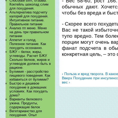
- Вес 58-60, рост 166
Chocolate slim, отзывы.
Коктейль шоколад слим
обычных дают. Хочется
для похудения.
чтобы без вреда и быст
Альтернатива подсчету
калорий для похудения.
Интуитивное питание.
- Скорее всего похудеть
Правильное питание
Анализ пп меню. Меню
Вас не такой избыточн
на день при правильном
тупо вредно. Тем боле
питании
Аппетит и голод.
порции могут очень ва
Полезное питание. Как
фанат подсчета в обы
похудеть осознанно.
БЖУ – белки, жиры,
конкретная цель, – это
углеводы. Расчет БЖУ.
Сколько белков, жиров и
углеводов должно быть в
рационе.
Булимия - расстройство
‹ Польза и вред творога. В как
пищевого поведения. Как
Вверх
Похудение при инсулино
избавиться от булимии?
вес ›
Быстро и дешевое
похудение в домашних
условиях. Как похудеть
дома?
Варианты белкового
ужина. Продукты,
содержащие белок
Вегетарианство для
похудения. Опыт