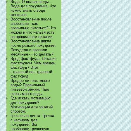
Вода. О пользе воды.
Вода для похудения. Что
нужно знать о воде
женщине
Восстановление после
анорексии - как
правильно питаться? Что
можно и что нельзя есть
на правильном питании
Восстановление цикла
после резкого похудения.
Похудела и пропали
месячные - что делать?
Вред фастфуда. Питание
фастфудом. Чем вреден
фастфуд? Этот
страшный не страшный
фаст-фуд.
Вредно ли пить много
воды? Правильный
питьевой режим. Пью
очень много воды
Где искать мотивацию
для похудения?
Мотивация для занятий
спортом.
Гречневая диета. Гречка
с кефиром для
похудения. Вы
пробовали гречневую