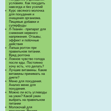
условиях. Как похудеть
навсегда и без усилий
Курс овсяного молочка
для похудения и
очищения организма.
Пищевые добавки и
суперфуды
Л-Теанин - препарат для
снижения нервного
напряжения. Отзывы,
эффект и побочные
действия
Лапша ролтон при
правильном питании.
Вред ролтона
Ложное чувство голода
после еды. Постоянно
хочу есть, что делать?
Лучшие витамины. Какие
витамины принимать на
диете?
Меню для похудения.
Анализ меню для
похудения.
Можно ли есть углеводы
на ужин? Какой ужин
выбрать на правильном
питании
Молокочай для
похудения. Рецепт