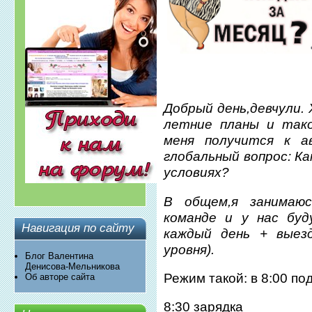
Добрый день,девчули.
летние планы и тако
меня получится к а
глобальный вопрос: К
условиях?
В общем,я занимаюс
команде и у нас бу
Навигация по сайту
каждый день + выезд
уровня).
Блог Валентина
Денисова-Мельникова
Режим такой: в 8:00 по
Об авторе сайта
8:30 зарядка