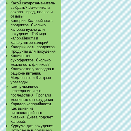
Какой сахарозаменитель
выбрать? Заменители
сахара - вред, польза и
отзывы.
Калории. Калорийность
продуктов. Сколько
калорий нужно для
похудения. Таблица
калорийности и
калькулятор калорий
Калорийность продуктов.
Продукты для похудения
Количество
сухофруктов. Сколько
можно есть фиников?
Количество углеводов в
рационе питания.
Медленные и быстрые
углеводы.
Компульсивное
переедание и его
последствия. Пропали
месячные от похудения
Коридор калорийности.
Как выйти из
низкокалорийного
питания. Диета подсчет
калорий.
Куркума для похудения.
Похудение в домашних