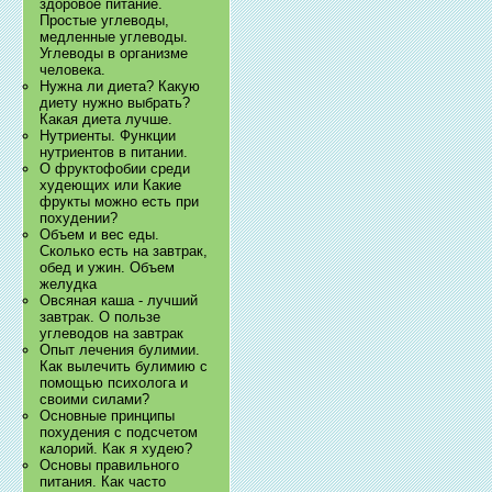
здоровое питание.
Простые углеводы,
медленные углеводы.
Углеводы в организме
человека.
Нужна ли диета? Какую
диету нужно выбрать?
Какая диета лучше.
Нутриенты. Функции
нутриентов в питании.
О фруктофобии среди
худеющих или Какие
фрукты можно есть при
похудении?
Объем и вес еды.
Сколько есть на завтрак,
обед и ужин. Объем
желудка
Овсяная каша - лучший
завтрак. О пользе
углеводов на завтрак
Опыт лечения булимии.
Как вылечить булимию с
помощью психолога и
своими силами?
Основные принципы
похудения с подсчетом
калорий. Как я худею?
Основы правильного
питания. Как часто