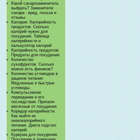
Какой сахарозаменитель
выбрать? Заменители
сахара - вред, польза и
отзывы.
Калории. Калорийность
продуктов. Сколько
калорий нужно для
похудения. Таблица
калорийности и
калькулятор калорий
Калорийность продуктов.
Продукты для похудения
Количество
сухофруктов. Сколько
можно есть фиников?
Количество углеводов в
рационе питания.
Медленные и быстрые
углеводы.
Компульсивное
переедание и его
последствия. Пропали
месячные от похудения
Коридор калорийности.
Как выйти из
низкокалорийного
питания. Диета подсчет
калорий.
Куркума для похудения.
Похудение в домашних