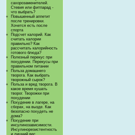
сахорозаменителей.
Стевия или фитпарад -
что выбрать?
Повышенный аппетит
после тренировки.
Хочется есть после
спорта
Подсчет калорий. Как
считать калории
правильно? Как
рассчитать калорийность
готового блюда?
Полезный перекус при
похудении. Перекусы при
правильном питании
Польза домашнего
творога. Как выбрать
творожный сырок?
Польза и вред творога. В
какое время кушать
творог. Творожки при
похудении
Похудение в лагере, на
сборах, на вызде. Как
безопасно похудеть не
дома?
Похудение при
инсулинозависимости.
Инсулинорезистентность
и лишний вес