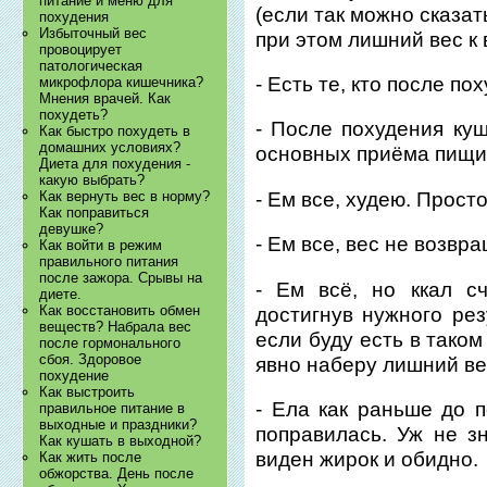
питание и меню для
(если так можно сказать
похудения
Избыточный вес
при этом лишний вес к
провоцирует
патологическая
- Есть те, кто после пох
микрофлора кишечника?
Мнения врачей. Как
похудеть?
- После похудения ку
Как быстро похудеть в
домашних условиях?
основных приёма пищи
Диета для похудения -
какую выбрать?
- Ем все, худею. Прост
Как вернуть вес в норму?
Как поправиться
девушке?
- Ем все, вес не возвр
Как войти в режим
правильного питания
после зажора. Срывы на
- Ем всё, но ккал сч
диете.
Как восстановить обмен
достигнув нужного рез
веществ? Набрала вес
если буду есть в таком 
после гормонального
сбоя. Здоровое
явно наберу лишний ве
похудение
Как выстроить
- Ела как раньше до 
правильное питание в
выходные и праздники?
поправилась. Уж не зн
Как кушать в выходной?
виден жирок и обидно.
Как жить после
обжорства. День после