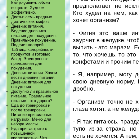
Как улучшить обмен
предполагает не искл
веществ. Худеем
Кто худел на нем, как
эффективно.
Диеты: семь вредных
хочет организм?
диетических мифов.
Дневник питания.
Ведение дневника
- Фигня это ваше ин
питания для похудения.
заурчит в желудке, что
Правильное похудение.
Подсчет калорий.
выпить - это маразм. Е
Таблица калорийности
то, что хочешь, то эт
продуктов и готовых
блюд. Электронные
конфетами и прочим пе
приложения для
похудения.
Дневник питания. Зачем
- Я, например, могу 
вести дневник питания.
свою дневную норму. 
Дневник питания для
похудения.
дробно.
Доступно ли правильное
питание. Правильное
- Организм точно не х
питание - это дорого?
Еда до тренировки и
глаза хотят, а не желуд
после тренировки.
Питание при силовых
нагрузках. Меню для
- Я так питаюсь, правд
набора массы
тупо из-за страха, н
Еда при гастрите с
повышенной
есть не хочется. А тем
кислотностью. Что