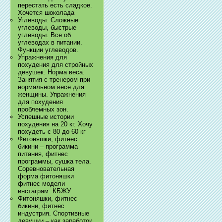
перестать есть сладкое.
Хочется шоколада
Углеводы. Сложные
углеводы, быстрые
углеводы. Все об
углеводах в питании.
Функции углеводов.
Упражнения для
похудения для стройных
девушек. Норма веса.
Занятия с тренером при
нормальном весе для
женщины. Упражнения
для похудения
проблемных зон.
Успешные истории
похудения на 20 кг. Хочу
похудеть с 80 до 60 кг
Фитоняшки, фитнес
бикини – программа
питания, фитнес
программы, сушка тела.
Соревновательная
форма фитоняшки
фитнес модели
инстаграм. КБЖУ
Фитоняшки, фитнес
бикини, фитнес
индустрия. Спортивные
девушки – как заработок