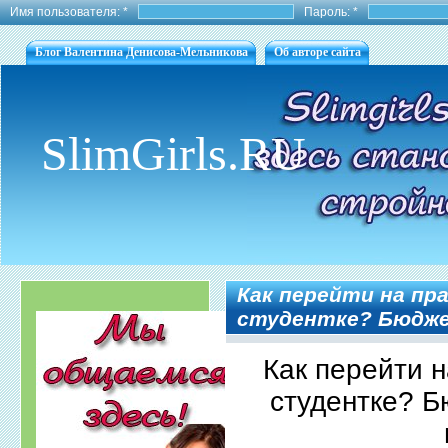
Имя пользователя:
*
Пароль:
*
Блог Валентина Денисова-Мельникова
Об авторе сайта
SlimGirls.RU
Как перейти на пр
студентке? Бюдже
Как перейти 
студентке? 