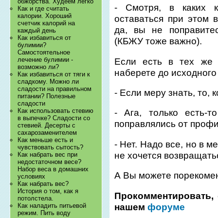
обжорства. Худеем легко
- Смотря, в каких к
Как и где считать
калории. Хороший
оставаться при этом 
счетчик калорий на
да, вы не поправите
каждый день
Как избавиться от
(КБЖУ тоже важно).
булимии?
Самостоятельное
лечение булимии -
Если есть в тех же 
возможно ли?
наберете до исходного
Как избавиться от тяги к
сладкому. Можно ли
сладости на правильном
- Если меру знать, то, 
питании? Полезные
сладости
Как использовать стевию
- Ага, только есть-
в выпечке? Сладости со
поправлялись от профи
стевией. Десерты с
сахарозаменителем
Как меньше есть и
- Нет. Надо все, но в м
чувствовать сытость?
не хочется возвращать
Как набрать вес при
недостаточном весе?
Набор веса в домашних
А Вы можете порекоме
условиях
Как набрать вес?
История о том, как я
Прокомментировать, 
потолстела.
нашем
форуме
Как наладить питьевой
режим. Пить воду