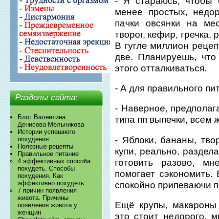
- Я стараюсь, чтобы 
менее простых, недо
пачки овсянки на мес
творог, кефир, гречка, 
В гугле миллион рецеп
две. Планируешь, что
этого отталкиваться.
- А для правильного п
Разделы сайта:
- Наверное, предполаг
Блог Валентина
типа пп выпечки, всем 
Денисова-Мельникова
Истории успешного
- Яблоки, бананы, тво
похудения
Полезные рецепты
купи, реально, раздел
Правильное питание
готовить разово, мн
4 эффективных способа
похудеть. Способы
помогает сэкономить. 
похудения. Как
эффективно похудеть.
спокойно припеваючи п
7 причин появления
живота. Причины
Ещё крупы, макароны
появления живота у
женщин
это стоит недорого, м