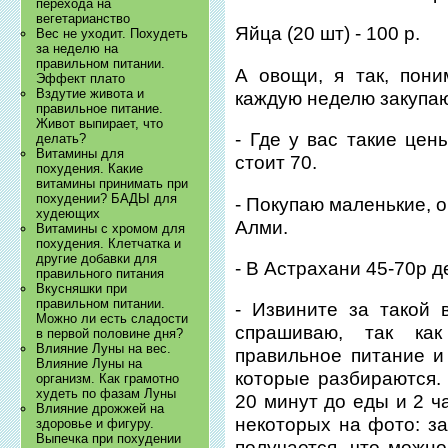
перехода на
вегетарианство
Яйца (20 шт) - 100 р.
Вес не уходит. Похудеть
за неделю на
правильном питании.
А овощи, я так, пони
Эффект плато
Вздутие живота и
каждую неделю закупаю
правильное питание.
Живот выпирает, что
- Где у вас такие цен
делать?
Витамины для
стоит 70.
похудения. Какие
витамины принимать при
похудении? БАДЫ для
- Покупаю маленькие, 
худеющих
Алми.
Витамины с хромом для
похудения. Клетчатка и
другие добавки для
- В Астрахани 45-70р де
правильного питания
Вкусняшки при
правильном питании.
- Извините за такой 
Можно ли есть сладости
спрашиваю, так ка
в первой половине дня?
Влияние Луны на вес.
правильное питание и
Влияние Луны на
которые разбираются. 
организм. Как грамотно
худеть по фазам Луны
20 минут до еды и 2 ч
Влияние дрожжей на
некоторых на фото: за
здоровье и фигуру.
Выпечка при похудении
получается, что можно