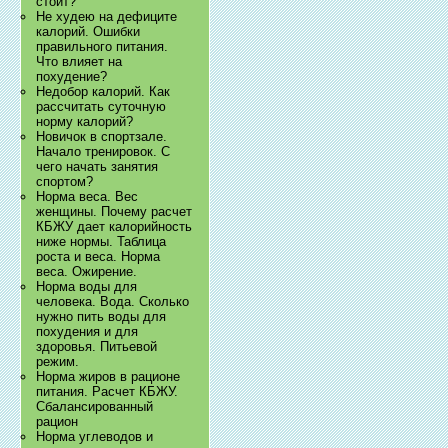
стоит?
Не худею на дефиците
калорий. Ошибки
правильного питания.
Что влияет на
похудение?
Недобор калорий. Как
рассчитать суточную
норму калорий?
Новичок в спортзале.
Начало тренировок. С
чего начать занятия
спортом?
Норма веса. Вес
женщины. Почему расчет
КБЖУ дает калорийность
ниже нормы. Таблица
роста и веса. Норма
веса. Ожирение.
Норма воды для
человека. Вода. Сколько
нужно пить воды для
похудения и для
здоровья. Питьевой
режим.
Норма жиров в рационе
питания. Расчет КБЖУ.
Сбалансированный
рацион
Норма углеводов и