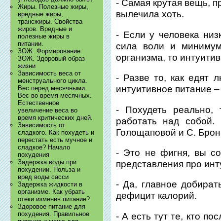
- Самая крутая вещь, 
Жиры. Полезные жиры,
вылечила хоть.
вредные жиры,
трансжиры. Свойства
жиров. Вредные и
- Если у человека низ
полезные жиры в
питании.
сила воли и минимум
ЗОЖ. Формирование
организма, то интуитив
ЗОЖ. Здоровый образ
жизни
Зависимость веса от
- Разве то, как едят 
менструального цикла.
интуитивное питание – 
Вес перед месячными.
Вес во время месячных.
Естественное
- Похудеть реально,
увеличение веса во
время критических дней.
работать над собой.
Зависимость от
Голощаповой и С. Брон
сладкого. Как похудеть и
перестать есть мучное и
сладкое? Начало
- Это не фигня, вы с
похудения
Задержка воды при
представления про инт
похудении. Польза и
вред воды сасси
- Да, главное добира
Задержка жидкости в
организме. Как убрать
дефицит калорий.
отеки изменив питание?
Здоровое питание для
похудения. Правильное
- А есть тут те, кто по