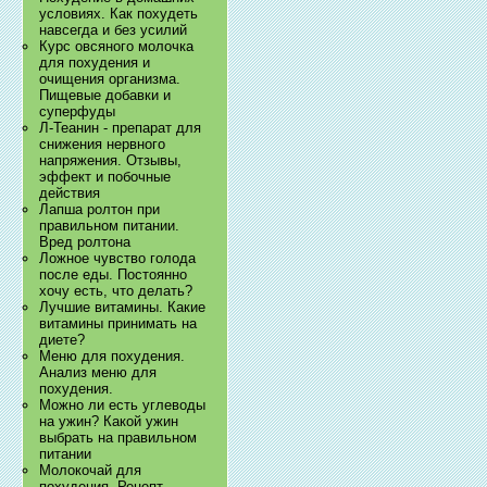
условиях. Как похудеть
навсегда и без усилий
Курс овсяного молочка
для похудения и
очищения организма.
Пищевые добавки и
суперфуды
Л-Теанин - препарат для
снижения нервного
напряжения. Отзывы,
эффект и побочные
действия
Лапша ролтон при
правильном питании.
Вред ролтона
Ложное чувство голода
после еды. Постоянно
хочу есть, что делать?
Лучшие витамины. Какие
витамины принимать на
диете?
Меню для похудения.
Анализ меню для
похудения.
Можно ли есть углеводы
на ужин? Какой ужин
выбрать на правильном
питании
Молокочай для
похудения. Рецепт