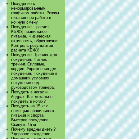
Похудение с
ненормированным
графиком работы. Режим
питания при работе в
ночную смену
Похудение – расчет
КБЖУ, правильное
питание, Физическая
активность, образ жизни.
Контроль результатов
расчета КБЖУ.
Похудение. Тренинг для
похудения. Фитнес
тренинг. Силовые,
кардио. Упражнения для
похудения. Похудение в
домашних условиях,
похудение под
руководством тренера.
Похудеть в ногах и
бедрах. Как локально
похудеть в ногах?
Похудеть на 15 кг с
помощью правильного
питания и спорта.
Быстрое похудение.
Скинуть 15 кг
Почему вредны диеты?
Здоровое похудение
Почему мы толстеем.