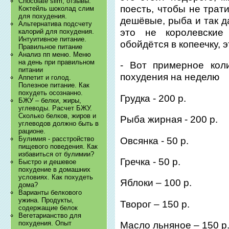
Chocolate slim, отзывы.
поесть, чтобы не трат
Коктейль шоколад слим
для похудения.
дешёвые, рыба и так д
Альтернатива подсчету
это не королевские 
калорий для похудения.
Интуитивное питание.
обойдётся в копеечку, 
Правильное питание
Анализ пп меню. Меню
на день при правильном
- Вот примерное кол
питании
похудения на неделю
Аппетит и голод.
Полезное питание. Как
похудеть осознанно.
Грудка - 200 р.
БЖУ – белки, жиры,
углеводы. Расчет БЖУ.
Сколько белков, жиров и
Рыба жирная - 200 р.
углеводов должно быть в
рационе.
Булимия - расстройство
Овсянка - 50 р.
пищевого поведения. Как
избавиться от булимии?
Гречка - 50 р.
Быстро и дешевое
похудение в домашних
условиях. Как похудеть
Яблоки – 100 р.
дома?
Варианты белкового
ужина. Продукты,
Творог – 150 р.
содержащие белок
Вегетарианство для
похудения. Опыт
Масло льняное – 150 р