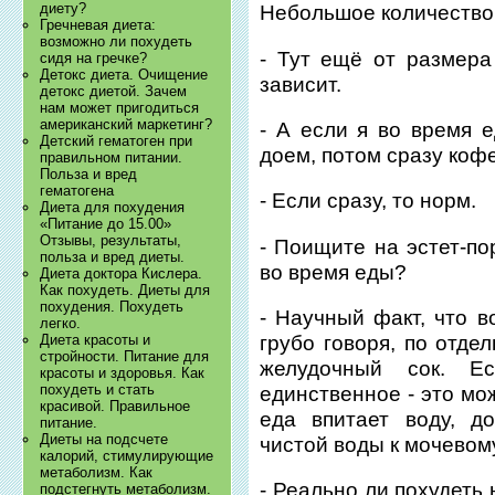
диету?
Небольшое количество 
Гречневая диета:
возможно ли похудеть
- Тут ещё от размера 
сидя на гречке?
Детокс диета. Очищение
зависит.
детокс диетой. Зачем
нам может пригодиться
американский маркетинг?
- А если я во время е
Детский гематоген при
доем, потом сразу кофе
правильном питании.
Польза и вред
гематогена
- Если сразу, то норм.
Диета для похудения
«Питание до 15.00»
Отзывы, результаты,
- Поищите на эстет-по
польза и вред диеты.
во время еды?
Диета доктора Кислера.
Как похудеть. Диеты для
похудения. Похудеть
- Научный факт, что в
легко.
грубо говоря, по отде
Диета красоты и
стройности. Питание для
желудочный сок. Е
красоты и здоровья. Как
похудеть и стать
единственное - это мо
красивой. Правильное
еда впитает воду, д
питание.
Диеты на подсчете
чистой воды к мочевому
калорий, стимулирующие
метаболизм. Как
- Реально ли похудеть
подстегнуть метаболизм.