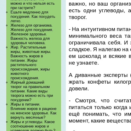
важно, но ваш организ
можно и что нельзя есть
при гастрите?
есть одни углеводы, 
Ешьте медленно для
творог.
похудения. Как похудеть
легко.
Железо для организма.
- На интуитивном пита
Железо для похудения.
Железное здоровье.
минимального веса та
Важность железа для
ограничивала себя. И 
здоровья человека.
Жир. Растительные
сладкое. Я налегаю на
жиры, животные жиры.
ем шоколад и всякие в
Важность жиров в
питании. Жиры
не узнаете.
растительного
происхождения, жиры
животного
А диванные эксперты (
происхождения.
жрать конфеты килог
Жирный домашний
творог на правильном
довели.
питании. Какие виды
творога можно есть при
- Смотря, что счита
похудении?
Жиры в питании.
питаться только когда
Влияние жиров в рационе
ещё понимать, что и
на женское здоровье. Как
вернуть месячные?
момент, какие веществ
Жиры и углеводы. Какое
соотношение жиров и
углеводов должно быть?