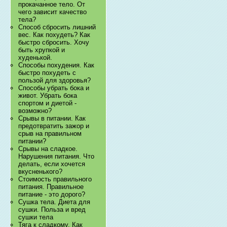
прокачанное тело. От
чего зависит качество
тела?
Способ сбросить лишний
вес. Как похудеть? Как
быстро сбросить. Хочу
быть хрупкой и
худенькой.
Способы похудения. Как
быстро похудеть с
пользой для здоровья?
Способы убрать бока и
живот. Убрать бока
спортом и диетой -
возможно?
Срывы в питании. Как
предотвратить зажор и
срыв на правильном
питании?
Срывы на сладкое.
Нарушения питания. Что
делать, если хочется
вкусненького?
Стоимость правильного
питания. Правильное
питание - это дорого?
Сушка тела. Диета для
сушки. Польза и вред
сушки тела
Тяга к сладкому. Как