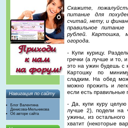
Скажите, пожалуйст
питание для похуде
считай, нету, и финан
правильное питание
рублей. Картошка, м
огорода.
- Купи курицу. Разде
гречки (а лучше и то, 
это на ужин будешь с 
Картошку по миним
сладким. На обед мож
можно прожить и легк
если есть правильные 
Навигация по сайту
- Да, купи куру целу
Блог Валентина
Денисова-Мельникова
лучше 2), подели на ч
Об авторе сайта
ужины, из остального 
хватит (некоторые ва