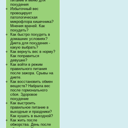
питание и меню для
похудения
Избыточный вес
провоцирует
патологическая
микрофлора кишечника?
Мнения врачей. Как
похудеть?
Как быстро похудеть в
домашних условиях?
Диета для похудения -
какую выбрать?
Как вернуть вес в норму?
Как поправиться
девушке?
Как войти в режим
правильного питания
после зажора. Срывы на
диете.
Как восстановить обмен
веществ? Набрала вес
после гормонального
сбоя. Здоровое
похудение
Как выстроить
правильное питание в
выходные и праздники?
Как кушать в выходной?
Как жить после
обжорства. День после