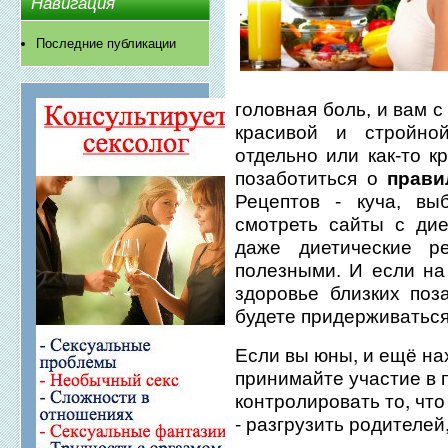
Навигация
Последние публикации
головная боль, и вам 
красивой и стройно
отдельно или как-то к
позаботиться о
прави
Рецептов - куча, вы
смотреть сайты с дие
даже диетические р
полезными. И если на 
здоровье близких поз
будете придерживаться
Если вы юны, и ещё на
принимайте участие в п
контролировать то, что
- разгрузить родителей