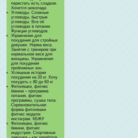
перестать есть сладкое.
Хочется шоколада
Углеводы. Сложные
углеводы, быстрые
углеводы. Все об
углеводах в питании.
Функции углеводов.
Упражнения для
похудения для стройных
девушек. Норма веса.
Занятия с тренером при
нормальном весе для
женщины. Упражнения
для похудения
проблемных зон.
Успешные истории
похудения на 20 кг. Хочу
похудеть с 80 до 60 кг
Фитоняшки, фитнес
бикини – программа
питания, фитнес
программы, сушка тела.
Соревновательная
форма фитоняшки
фитнес модели
инстаграм. КБЖУ
Фитоняшки, фитнес
бикини, фитнес
индустрия. Спортивные
девушки – как заработок