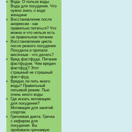
Вода. О пользе воды.
Вода для похудения. Что
нужно знать о воде
женщине
Восстановление после
анорексии - как
правильно питаться? Что
можно и что нельзя есть
на правильном питании
Восстановление цикла
после резкого похудения.
Похудела и пропали
месячные - что делать?
Вред фастфуда. Питание
фастфудом. Чем вреден
фастфуд? Этот
страшный не страшный
фаст-фуд.
Вредно ли пить много
воды? Правильный
питьевой режим. Пью
очень много воды
Где искать мотивацию
для похудения?
Мотивация для занятий
спортом.
Гречневая диета. Гречка
с кефиром для
похудения. Вы
пробовали гречневую