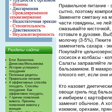
Правильное питание - 
сытно, поэтому компро
Замените сметану на м
части говядины, не лей
смазывайте кисточкой, 
готовьте в духовке. В
молочку (3-5%). Пеките
заменитель сахара - эк
Разделы сайта:
Покупайте цельнозерно
сосисок и колбасы - ко
Блог Валентина
Салаты заправляйте л
Денисова-Мельникова
бальзамиком. В макаро
Истории успешного
похудения
плохого нет, если они 
Полезные рецепты
Правильное питание
4 эффективных способа
Кто назовет диетическ
похудеть. Способы
похудения. Как
овощи гриль под бальз
эффективно похудеть.
и имбирем с картофеле
7 причин появления
живота. Причины
заменит обычное. А хот
появления живота у
изюмом, орехами, прян
женщин