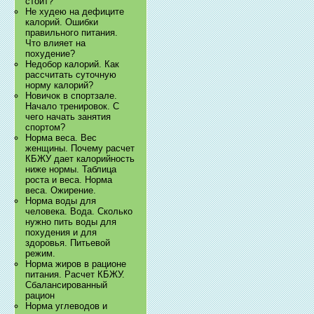
стоит?
Не худею на дефиците
калорий. Ошибки
правильного питания.
Что влияет на
похудение?
Недобор калорий. Как
рассчитать суточную
норму калорий?
Новичок в спортзале.
Начало тренировок. С
чего начать занятия
спортом?
Норма веса. Вес
женщины. Почему расчет
КБЖУ дает калорийность
ниже нормы. Таблица
роста и веса. Норма
веса. Ожирение.
Норма воды для
человека. Вода. Сколько
нужно пить воды для
похудения и для
здоровья. Питьевой
режим.
Норма жиров в рационе
питания. Расчет КБЖУ.
Сбалансированный
рацион
Норма углеводов и