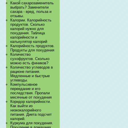
Какой сахарозаменитель
выбрать? Заменители
сахара - вред, польза и
отзывы.
Калории. Калорийность
продуктов. Сколько
калорий нужно для
похудения. Таблица
калорийности и
калькулятор калорий
Калорийность продуктов.
Продукты для похудения
Количество
сухофруктов. Сколько
можно есть фиников?
Количество углеводов в
рационе питания.
Медленные и быстрые
углеводы.
Компульсивное
переедание и его
последствия. Пропали
месячные от похудения
Коридор калорийности.
Как выйти из
низкокалорийного
питания. Диета подсчет
калорий.
Куркума для похудения.
Похудение в домашних