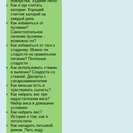
обжорства. Худеем легко
Как и где считать
калории. Хороший
счетчик калорий на
каждый день
Как избавиться от
булимии?
Самостоятельное
лечение булимии -
возможно ли?
Как избавиться от тяги к
сладкому. Можно ли
сладости на правильном
питании? Полезные
сладости
Как использовать стевию
в выпечке? Сладости со
стевией. Десерты с
сахарозаменителем
Как меньше есть и
чувствовать сытость?
Как набрать вес при
недостаточном весе?
Набор веса в домашних
условиях
Как набрать вес?
История о том, как я
потолстела.
Как наладить питьевой
режим. Пить воду