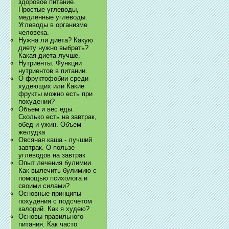
здоровое питание.
Простые углеводы,
медленные углеводы.
Углеводы в организме
человека.
Нужна ли диета? Какую
диету нужно выбрать?
Какая диета лучше.
Нутриенты. Функции
нутриентов в питании.
О фруктофобии среди
худеющих или Какие
фрукты можно есть при
похудении?
Объем и вес еды.
Сколько есть на завтрак,
обед и ужин. Объем
желудка
Овсяная каша - лучший
завтрак. О пользе
углеводов на завтрак
Опыт лечения булимии.
Как вылечить булимию с
помощью психолога и
своими силами?
Основные принципы
похудения с подсчетом
калорий. Как я худею?
Основы правильного
питания. Как часто