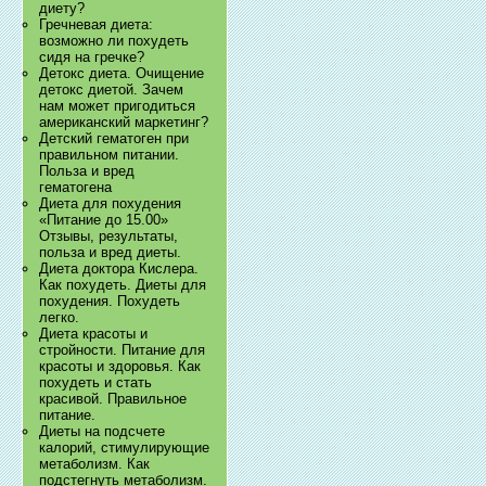
диету?
Гречневая диета:
возможно ли похудеть
сидя на гречке?
Детокс диета. Очищение
детокс диетой. Зачем
нам может пригодиться
американский маркетинг?
Детский гематоген при
правильном питании.
Польза и вред
гематогена
Диета для похудения
«Питание до 15.00»
Отзывы, результаты,
польза и вред диеты.
Диета доктора Кислера.
Как похудеть. Диеты для
похудения. Похудеть
легко.
Диета красоты и
стройности. Питание для
красоты и здоровья. Как
похудеть и стать
красивой. Правильное
питание.
Диеты на подсчете
калорий, стимулирующие
метаболизм. Как
подстегнуть метаболизм.