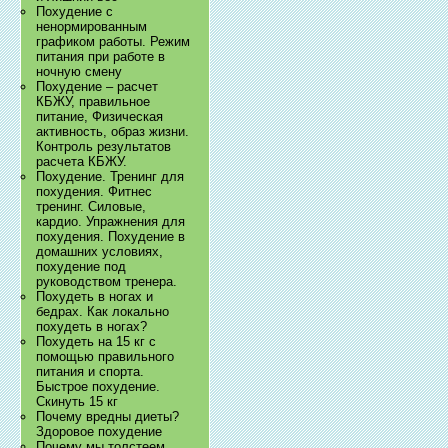
Похудение с
ненормированным
графиком работы. Режим
питания при работе в
ночную смену
Похудение – расчет
КБЖУ, правильное
питание, Физическая
активность, образ жизни.
Контроль результатов
расчета КБЖУ.
Похудение. Тренинг для
похудения. Фитнес
тренинг. Силовые,
кардио. Упражнения для
похудения. Похудение в
домашних условиях,
похудение под
руководством тренера.
Похудеть в ногах и
бедрах. Как локально
похудеть в ногах?
Похудеть на 15 кг с
помощью правильного
питания и спорта.
Быстрое похудение.
Скинуть 15 кг
Почему вредны диеты?
Здоровое похудение
Почему мы толстеем.