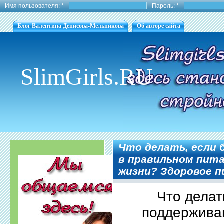
Имя пользователя:
*
Пароль:
*
Блог Валентина Денисова-Мельникова
Об авторе сайта
SlimGirls.RU
Что делать, если 
в правильном пита
жизни? Здоровое п
Что делат
поддержива