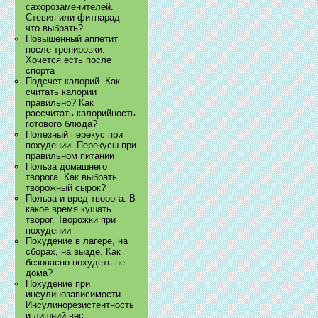
сахорозаменителей.
Стевия или фитпарад -
что выбрать?
Повышенный аппетит
после тренировки.
Хочется есть после
спорта
Подсчет калорий. Как
считать калории
правильно? Как
рассчитать калорийность
готового блюда?
Полезный перекус при
похудении. Перекусы при
правильном питании
Польза домашнего
творога. Как выбрать
творожный сырок?
Польза и вред творога. В
какое время кушать
творог. Творожки при
похудении
Похудение в лагере, на
сборах, на вызде. Как
безопасно похудеть не
дома?
Похудение при
инсулинозависимости.
Инсулинорезистентность
и лишний вес