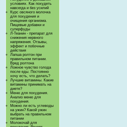
условиях. Как похудеть
навсегда и без усилий
Курс овсяного молочка
для похудения и
очищения организма.
Пищевые добавки и
суперфуды
Л-Теанин - препарат для
снижения нервного
напряжения. Отзывы,
эффект и побочные
действия
Лапша ролтон при
правильном питании.
Вред ролтона
Ложное чувство голода
после еды. Постоянно
хочу есть, что делать?
Лучшие витамины. Какие
витамины принимать на
диете?
Меню для похудения.
Анализ меню для
похудения.
Можно ли есть углеводы
на ужин? Какой ужин
выбрать на правильном
питании
Молокочай для
похудения. Рецепт