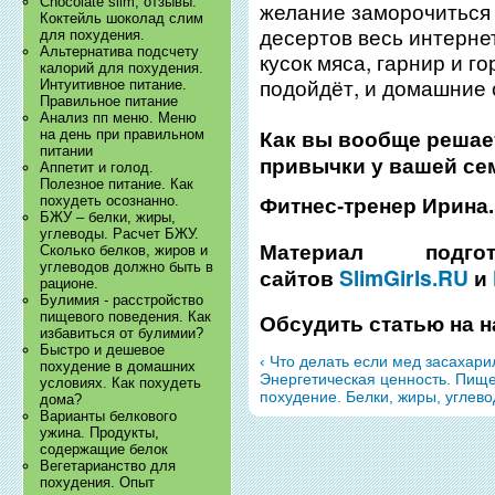
Chocolate slim, отзывы.
желание заморочиться 
Коктейль шоколад слим
десертов весь интерне
для похудения.
Альтернатива подсчету
кусок мяса, гарнир и г
калорий для похудения.
подойдёт, и домашние 
Интуитивное питание.
Правильное питание
Анализ пп меню. Меню
Как вы вообще решае
на день при правильном
питании
привычки у вашей се
Аппетит и голод.
Полезное питание. Как
похудеть осознанно.
Фитнес-тренер Ирина.
БЖУ – белки, жиры,
углеводы. Расчет БЖУ.
Материал подг
Сколько белков, жиров и
углеводов должно быть в
SlimGirls.RU
сайтов
и
рационе.
Булимия - расстройство
пищевого поведения. Как
Обсудить статью на
избавиться от булимии?
Быстро и дешевое
‹ Что делать если мед засахар
похудение в домашних
Энергетическая ценность. Пище
условиях. Как похудеть
похудение. Белки, жиры, углево
дома?
Варианты белкового
ужина. Продукты,
содержащие белок
Вегетарианство для
похудения. Опыт