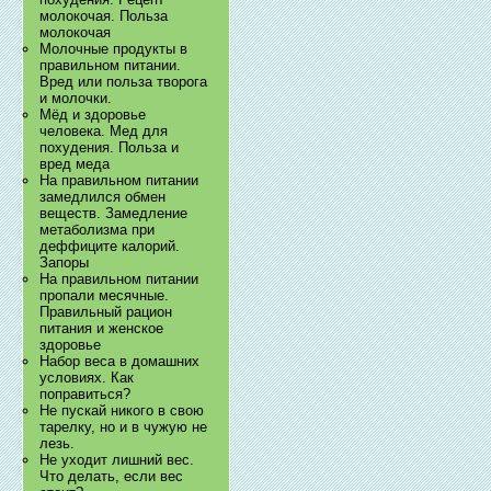
молокочая. Польза
молокочая
Молочные продукты в
правильном питании.
Вред или польза творога
и молочки.
Мёд и здоровье
человека. Мед для
похудения. Польза и
вред меда
На правильном питании
замедлился обмен
веществ. Замедление
метаболизма при
деффиците калорий.
Запоры
На правильном питании
пропали месячные.
Правильный рацион
питания и женское
здоровье
Набор веса в домашних
условиях. Как
поправиться?
Не пускай никого в свою
тарелку, но и в чужую не
лезь.
Не уходит лишний вес.
Что делать, если вес