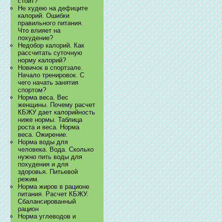
стоит?
Не худею на дефиците
калорий. Ошибки
правильного питания.
Что влияет на
похудение?
Недобор калорий. Как
рассчитать суточную
норму калорий?
Новичок в спортзале.
Начало тренировок. С
чего начать занятия
спортом?
Норма веса. Вес
женщины. Почему расчет
КБЖУ дает калорийность
ниже нормы. Таблица
роста и веса. Норма
веса. Ожирение.
Норма воды для
человека. Вода. Сколько
нужно пить воды для
похудения и для
здоровья. Питьевой
режим.
Норма жиров в рационе
питания. Расчет КБЖУ.
Сбалансированный
рацион
Норма углеводов и