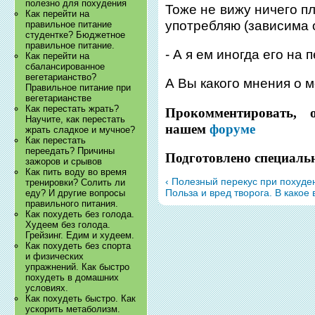
полезно для похудения
Тоже не вижу ничего пло
Как перейти на
употребляю (зависима о
правильное питание
студентке? Бюджетное
правильное питание.
- А я ем иногда его на 
Как перейти на
сбалансированное
вегетарианство?
А Вы какого мнения о 
Правильное питание при
вегетарианстве
Как перестать жрать?
Прокомментировать, 
Научите, как перестать
нашем
форуме
жрать сладкое и мучное?
Как перестать
переедать? Причины
Подготовлено специаль
зажоров и срывов
Как пить воду во время
‹ Полезный перекус при похуде
тренировки? Солить ли
Польза и вред творога. В какое
еду? И другие вопросы
правильного питания.
Как похудеть без голода.
Худеем без голода.
Грейзинг. Едим и худеем.
Как похудеть без спорта
и физических
упражнений. Как быстро
похудеть в домашних
условиях.
Как похудеть быстро. Как
ускорить метаболизм.