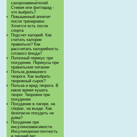
сахорозаменителей.
Стевия или фитпарад -
что выбрать?
Повышенный аппетит
после тренировки.
Хочется есть после
спорта
Подсчет калорий. Как
считать калории
правильно? Как
рассчитать калорийность
готового блюда?
Полезный перекус при
похудении. Перекусы при
правильном питании
Польза домашнего
творога. Как выбрать
творожный сырок?
Польза и вред творога. В
какое время кушать
творог. Творожки при
похудении
Похудение в лагере, на
сборах, на вызде. Как
безопасно похудеть не
дома?
Похудение при
инсулинозависимости.
Инсулинорезистентность
и лишний вес