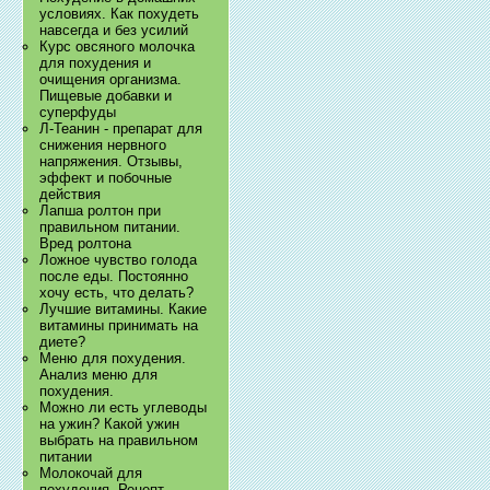
условиях. Как похудеть
навсегда и без усилий
Курс овсяного молочка
для похудения и
очищения организма.
Пищевые добавки и
суперфуды
Л-Теанин - препарат для
снижения нервного
напряжения. Отзывы,
эффект и побочные
действия
Лапша ролтон при
правильном питании.
Вред ролтона
Ложное чувство голода
после еды. Постоянно
хочу есть, что делать?
Лучшие витамины. Какие
витамины принимать на
диете?
Меню для похудения.
Анализ меню для
похудения.
Можно ли есть углеводы
на ужин? Какой ужин
выбрать на правильном
питании
Молокочай для
похудения. Рецепт