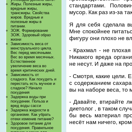
Жиры. Полезные жиры,
стандартами. Полови
вредные жиры,
мусор. Как раз из-за та
трансжиры. Свойства
жиров. Вредные и
полезные жиры в
Я для себя сделала в
питании.
Мне спокойнее питатьс
ЗОЖ. Формирование
ЗОЖ. Здоровый образ
фигуру они плохо не вл
жизни
Зависимость веса от
менструального цикла.
- Крахмал - не плохая
Вес перед месячными.
Никакого вреда орган
Вес во время месячных.
Естественное
не несут. И даже на пр
увеличение веса во
время критических дней.
Зависимость от
- Смотря, какие цели. 
сладкого. Как похудеть и
с содержанием сахара 
перестать есть мучное и
сладкое? Начало
вы на наборе веса, то 
похудения
Задержка воды при
- Давайте, втирайте л
похудении. Польза и
вред воды сасси
диетолог , в таком сл
Задержка жидкости в
бы весь материал про
организме. Как убрать
отеки изменив питание?
несёт нам ничего, кром
Здоровое питание для
похудения. Правильное