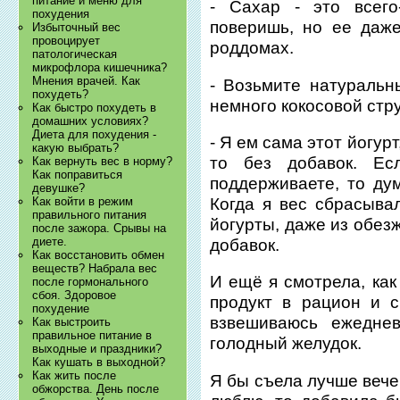
питание и меню для
- Сахар - это всего
похудения
поверишь, но ее даж
Избыточный вес
провоцирует
роддомах.
патологическая
микрофлора кишечника?
Мнения врачей. Как
- Возьмите натуральн
похудеть?
немного кокосовой стр
Как быстро похудеть в
домашних условиях?
Диета для похудения -
- Я ем сама этот йогурт
какую выбрать?
то без добавок. Е
Как вернуть вес в норму?
Как поправиться
поддерживаете, то ду
девушке?
Когда я вес сбрасыва
Как войти в режим
правильного питания
йогурты, даже из обез
после зажора. Срывы на
диете.
добавок.
Как восстановить обмен
веществ? Набрала вес
И ещё я смотрела, как
после гормонального
сбоя. Здоровое
продукт в рацион и с
похудение
взвешиваюсь ежеднев
Как выстроить
правильное питание в
голодный желудок.
выходные и праздники?
Как кушать в выходной?
Как жить после
Я бы съела лучше вечер
обжорства. День после