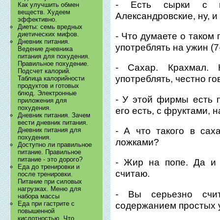
- Есть сырки с не
Как улучшить обмен
веществ. Худеем
Александровские, ну, и
эффективно.
Диеты: семь вредных
диетических мифов.
- Что думаете о таком 
Дневник питания.
употреблять на ужин (7
Ведение дневника
питания для похудения.
Правильное похудение.
- Сахар. Крахмал.
Подсчет калорий.
употреблять, честно го
Таблица калорийности
продуктов и готовых
блюд. Электронные
- У этой фирмы есть 
приложения для
похудения.
его есть, с фруктами, 
Дневник питания. Зачем
вести дневник питания.
- А что такого в сах
Дневник питания для
похудения.
ложками?
Доступно ли правильное
питание. Правильное
питание - это дорого?
- Жир на попе. Да и
Еда до тренировки и
считаю.
после тренировки.
Питание при силовых
нагрузках. Меню для
- Вы серьезно счи
набора массы
Еда при гастрите с
содержанием простых у
повышенной
кислотностью. Что