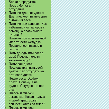
Белки в продуктах.
Норма белка для
похудения.
Питание для похудения.
Диетическое питание для
снижения веса
Питание при запорах. Как
избавиться от запоров с
помощью правильного
питания?
Питание при повышенной
кислотности желудка.
Правильное питание и
гастрит
Пить до еды или после
еды? Почему нельзя
запивать еду?
Питьевая диета.
Последствия питьевой
диеты. Как похудеть на
питьевой диете
Плато веса. Эффект
плато. Почему я не
худею. Я худею, но вес
стал.
Плюсы и минусы
веганства. Какая польза
и какой вред может
принести отказ от мяса?
Плюсы и минусы