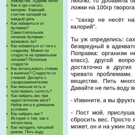
люблю, то добавила б
обжорства. Худеем легко
Как и где считать
ложки на 100гр творога
калории. Хороший
счетчик калорий на
каждый день
- "сахар не несёт н
Как избавиться от
калорий".
булимии?
Самостоятельное
лечение булимии -
Ты уж определись: сах
возможно ли?
безвредный в адекват
Как избавиться от тяги к
сладкому. Можно ли
Поправка: организм н
сладости на правильном
класс), другой воп
питании? Полезные
сладости
достаточно в других
Как использовать стевию
чревато проблемами.
в выпечке? Сладости со
стевией. Десерты с
веществе. Пить мног
сахарозаменителем
Как меньше есть и
Давайте не пить воду в
чувствовать сытость?
Как набрать вес при
- Извините, а вы фрук
недостаточном весе?
Набор веса в домашних
условиях
- Пост мой, прислуша
Как набрать вес?
История о том, как я
сбросить вес. Просто 
потолстела.
может, он и на ужин по
Как наладить питьевой
режим. Пить воду