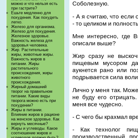
Соболезную.
можно и что нельзя есть
при гастрите?
Ешьте медленно для
- А я считаю, что если
похудения. Как похудеть
легко.
- то целиком и полност
Железо для организма.
Железо для похудения.
Мне интересно, где В
Железное здоровье.
Важность железа для
описали выше?
здоровья человека.
Жир. Растительные
жиры, животные жиры.
Жир сразу не выскоч
Важность жиров в
пищевым мусором даж
питании. Жиры
растительного
аукнется рано или по
происхождения, жиры
подрывается сила воли
животного
происхождения.
Жирный домашний
Лично у меня так. Може
творог на правильном
питании. Какие виды
не буду его отрицать
творога можно есть при
меня все чудесно.
похудении?
Жиры в питании.
Влияние жиров в рационе
- С чего бы крахмал вр
на женское здоровье. Как
вернуть месячные?
Жиры и углеводы. Какое
- Как технолог пи
соотношение жиров и
производственный пр
углеводов должно быть?