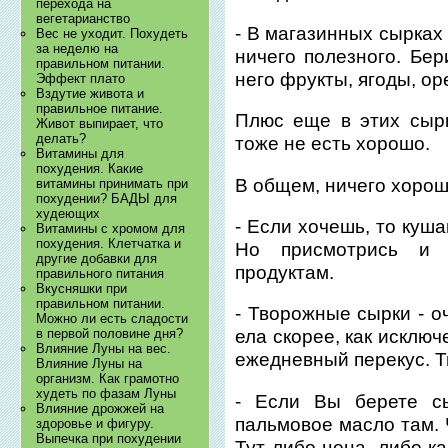
перехода на
вегетарианство
- В магазинных сырках
Вес не уходит. Похудеть
за неделю на
ничего полезного. Бер
правильном питании.
него фрукты, ягоды, ор
Эффект плато
Вздутие живота и
правильное питание.
Плюс еще в этих сыр
Живот выпирает, что
делать?
тоже не есть хорошо.
Витамины для
похудения. Какие
В общем, ничего хорош
витамины принимать при
похудении? БАДЫ для
худеющих
- Если хочешь, то куша
Витамины с хромом для
похудения. Клетчатка и
Но присмотрись и 
другие добавки для
продуктам.
правильного питания
Вкусняшки при
правильном питании.
- Творожные сырки - о
Можно ли есть сладости
в первой половине дня?
ела скорее, как исключ
Влияние Луны на вес.
ежедневный перекус. Т
Влияние Луны на
организм. Как грамотно
худеть по фазам Луны
- Если Вы берете сы
Влияние дрожжей на
пальмовое масло там. 
здоровье и фигуру.
Выпечка при похудении
Тут либо цена, либо к