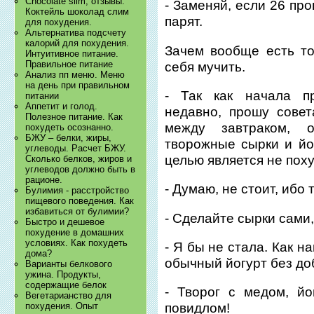
Chocolate slim, отзывы.
- Заменяй, если 26 пр
Коктейль шоколад слим
парят.
для похудения.
Альтернатива подсчету
калорий для похудения.
Зачем вообще есть т
Интуитивное питание.
Правильное питание
себя мучить.
Анализ пп меню. Меню
на день при правильном
- Так как начала пр
питании
Аппетит и голод.
недавно, прошу сове
Полезное питание. Как
между завтраком, 
похудеть осознанно.
БЖУ – белки, жиры,
творожные сырки и йо
углеводы. Расчет БЖУ.
целью является не пох
Сколько белков, жиров и
углеводов должно быть в
рационе.
- Думаю, не стоит, ибо 
Булимия - расстройство
пищевого поведения. Как
избавиться от булимии?
- Сделайте сырки сами,
Быстро и дешевое
похудение в домашних
условиях. Как похудеть
- Я бы не стала. Как 
дома?
обычный йогурт без доб
Варианты белкового
ужина. Продукты,
содержащие белок
- Творог с медом, й
Вегетарианство для
похудения. Опыт
повидлом!