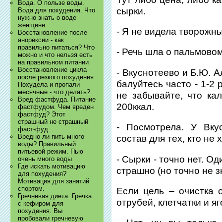
Вода. О пользе воды.
сырки.
Вода для похудения. Что
нужно знать о воде
женщине
- Я не видела творожн
Восстановление после
анорексии - как
правильно питаться? Что
- Речь шла о пальмовом 
можно и что нельзя есть
на правильном питании
Восстановление цикла
- Вкуснотеево и Б.Ю. 
после резкого похудения.
балуйтесь часто - 1-2 
Похудела и пропали
месячные - что делать?
не забывайте, что ка
Вред фастфуда. Питание
200ккал.
фастфудом. Чем вреден
фастфуд? Этот
страшный не страшный
- Посмотрела. У Вку
фаст-фуд.
Вредно ли пить много
состав для тех, кто не
воды? Правильный
питьевой режим. Пью
- Сырки - точно нет. Од
очень много воды
Где искать мотивацию
страшно (но точно не з
для похудения?
Мотивация для занятий
спортом.
Если цель – очистка 
Гречневая диета. Гречка
отрубей, клетчатки и я
с кефиром для
похудения. Вы
пробовали гречневую