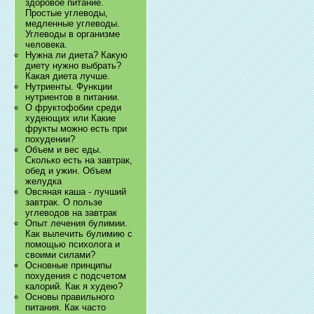
здоровое питание.
Простые углеводы,
медленные углеводы.
Углеводы в организме
человека.
Нужна ли диета? Какую
диету нужно выбрать?
Какая диета лучше.
Нутриенты. Функции
нутриентов в питании.
О фруктофобии среди
худеющих или Какие
фрукты можно есть при
похудении?
Объем и вес еды.
Сколько есть на завтрак,
обед и ужин. Объем
желудка
Овсяная каша - лучший
завтрак. О пользе
углеводов на завтрак
Опыт лечения булимии.
Как вылечить булимию с
помощью психолога и
своими силами?
Основные принципы
похудения с подсчетом
калорий. Как я худею?
Основы правильного
питания. Как часто