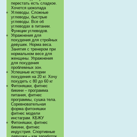
перестать есть сладкое.
Хочется шоколада
Углеводы. Сложные
углеводы, быстрые
углеводы. Все об
углеводах в питании.
Функции углеводов.
Упражнения для
похудения для стройных
девушек. Норма веса.
Занятия с тренером при
нормальном весе для
женщины. Упражнения
для похудения
проблемных зон.
Успешные истории
похудения на 20 кг. Хочу
похудеть с 80 до 60 кг
Фитоняшки, фитнес
бикини – программа
питания, фитнес
программы, сушка тела.
Соревновательная
форма фитоняшки
фитнес модели
инстаграм. КБЖУ
Фитоняшки, фитнес
бикини, фитнес
индустрия. Спортивные
девушки – как заработок