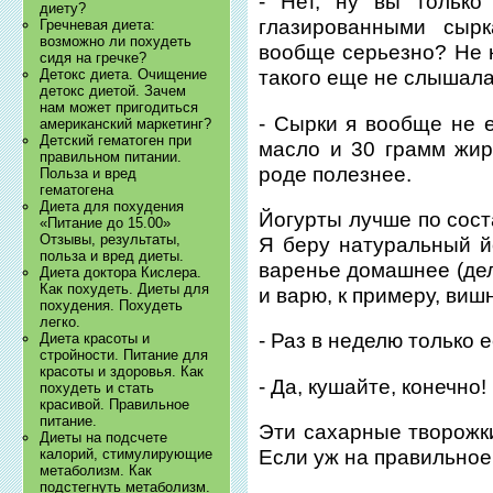
- Нет, ну вы только
диету?
глазированными сырк
Гречневая диета:
возможно ли похудеть
вообще серьезно? Не 
сидя на гречке?
Детокс диета. Очищение
такого еще не слышала
детокс диетой. Зачем
нам может пригодиться
- Сырки я вообще не е
американский маркетинг?
Детский гематоген при
масло и 30 грамм жир
правильном питании.
роде полезнее.
Польза и вред
гематогена
Диета для похудения
Йогурты лучше по сост
«Питание до 15.00»
Отзывы, результаты,
Я беру натуральный й
польза и вред диеты.
варенье домашнее (дел
Диета доктора Кислера.
Как похудеть. Диеты для
и варю, к примеру, вишн
похудения. Похудеть
легко.
- Раз в неделю только е
Диета красоты и
стройности. Питание для
красоты и здоровья. Как
- Да, кушайте, конечно!
похудеть и стать
красивой. Правильное
питание.
Эти сахарные творожк
Диеты на подсчете
калорий, стимулирующие
Если уж на правильное 
метаболизм. Как
подстегнуть метаболизм.