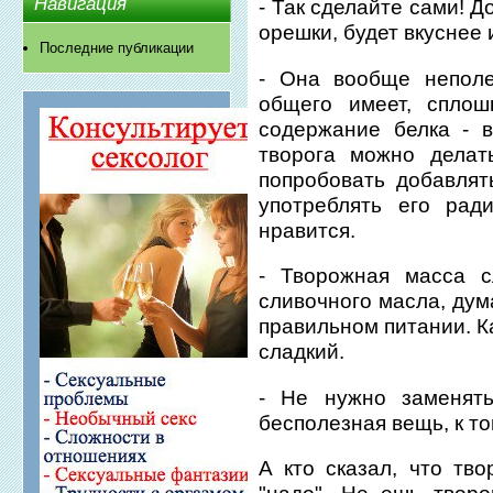
Навигация
- Так сделайте сами! Д
орешки, будет вкуснее 
Последние публикации
- Она вообще неполе
общего имеет, сплош
содержание белка - в
творога можно делать
попробовать добавлят
употреблять его рад
нравится.
- Творожная масса с
сливочного масла, дума
правильном питании. К
сладкий.
- Не нужно заменять
бесполезная вещь, к то
А кто сказал, что тво