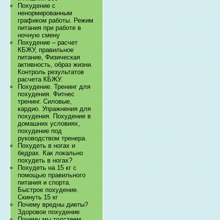
Похудение с
ненормированным
графиком работы. Режим
питания при работе в
ночную смену
Похудение – расчет
КБЖУ, правильное
питание, Физическая
активность, образ жизни.
Контроль результатов
расчета КБЖУ.
Похудение. Тренинг для
похудения. Фитнес
тренинг. Силовые,
кардио. Упражнения для
похудения. Похудение в
домашних условиях,
похудение под
руководством тренера.
Похудеть в ногах и
бедрах. Как локально
похудеть в ногах?
Похудеть на 15 кг с
помощью правильного
питания и спорта.
Быстрое похудение.
Скинуть 15 кг
Почему вредны диеты?
Здоровое похудение
Почему мы толстеем.