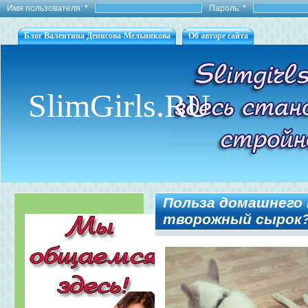
Имя пользователя:
*
Пароль:
*
Блог Валентина Денисова-Мельникова
Об авторе сайта
SlimGirls.RU
Польза домашнего 
творожный сырок