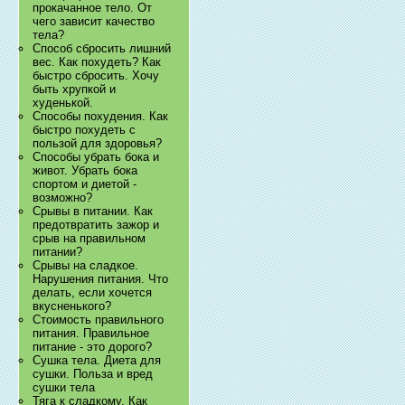
прокачанное тело. От
чего зависит качество
тела?
Способ сбросить лишний
вес. Как похудеть? Как
быстро сбросить. Хочу
быть хрупкой и
худенькой.
Способы похудения. Как
быстро похудеть с
пользой для здоровья?
Способы убрать бока и
живот. Убрать бока
спортом и диетой -
возможно?
Срывы в питании. Как
предотвратить зажор и
срыв на правильном
питании?
Срывы на сладкое.
Нарушения питания. Что
делать, если хочется
вкусненького?
Стоимость правильного
питания. Правильное
питание - это дорого?
Сушка тела. Диета для
сушки. Польза и вред
сушки тела
Тяга к сладкому. Как