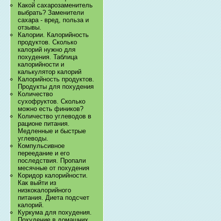
Какой сахарозаменитель
выбрать? Заменители
сахара - вред, польза и
отзывы.
Калории. Калорийность
продуктов. Сколько
калорий нужно для
похудения. Таблица
калорийности и
калькулятор калорий
Калорийность продуктов.
Продукты для похудения
Количество
сухофруктов. Сколько
можно есть фиников?
Количество углеводов в
рационе питания.
Медленные и быстрые
углеводы.
Компульсивное
переедание и его
последствия. Пропали
месячные от похудения
Коридор калорийности.
Как выйти из
низкокалорийного
питания. Диета подсчет
калорий.
Куркума для похудения.
Похудение в домашних