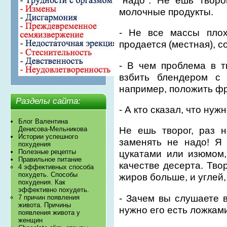
"надо". Не ешь творо
молочные продукты.
- Не все массы плох
продается (местная), с
- В чем проблема в т
взбить блендером с 
например, положить ф
Разделы сайта:
- А кто сказал, что нуж
Блог Валентина
Денисова-Мельникова
Не ешь творог, раз 
Истории успешного
заменять не надо! Я
похудения
Полезные рецепты
цукатами или изюмом,
Правильное питание
качестве десерта. Твор
4 эффективных способа
похудеть. Способы
жиров больше, и углей,
похудения. Как
эффективно похудеть.
- Зачем вы слушаете в
7 причин появления
живота. Причины
нужно его есть ложками
появления живота у
женщин