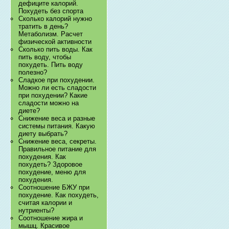
дефиците калорий.
Похудеть без спорта
Сколько калорий нужно
тратить в день?
Метаболизм. Расчет
физической активности
Сколько пить воды. Как
пить воду, чтобы
похудеть. Пить воду
полезно?
Сладкое при похудении.
Можно ли есть сладости
при похудении? Какие
сладости можно на
диете?
Снижение веса и разные
системы питания. Какую
диету выбрать?
Снижение веса, секреты.
Правильное питание для
похудения. Как
похудеть? Здоровое
похудение, меню для
похудения.
Соотношение БЖУ при
похудение. Как похудеть,
считая калории и
нутриенты?
Соотношение жира и
мышц. Красивое