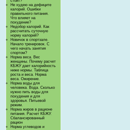
стоит?
Не худею на дефиците
калорий. Ошибки
правильного питания.
Что влияет на
похудение?
Недобор калорий. Как
рассчитать суточную
норму калорий?
Новичок в спортзале.
Начало тренировок. С
чего начать занятия
спортом?
Норма веса. Вес
женщины. Почему расчет
КБЖУ дает калорийность
ниже нормы. Таблица
роста и веса. Норма
веса. Ожирение.
Норма воды для
человека. Вода. Сколько
нужно пить воды для
похудения и для
здоровья. Питьевой
режим.
Норма жиров в рационе
питания. Расчет КБЖУ.
Сбалансированный
рацион
Норма углеводов и