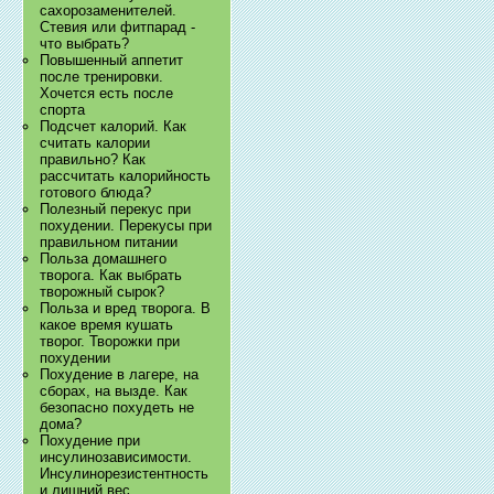
сахорозаменителей.
Стевия или фитпарад -
что выбрать?
Повышенный аппетит
после тренировки.
Хочется есть после
спорта
Подсчет калорий. Как
считать калории
правильно? Как
рассчитать калорийность
готового блюда?
Полезный перекус при
похудении. Перекусы при
правильном питании
Польза домашнего
творога. Как выбрать
творожный сырок?
Польза и вред творога. В
какое время кушать
творог. Творожки при
похудении
Похудение в лагере, на
сборах, на вызде. Как
безопасно похудеть не
дома?
Похудение при
инсулинозависимости.
Инсулинорезистентность
и лишний вес