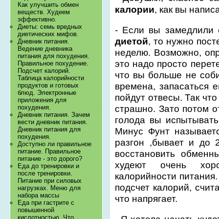
Как улучшить обмен
калории
, как вы напис
веществ. Худеем
эффективно.
Диеты: семь вредных
- Если вы замедлили
диетических мифов.
диетой
, то нужно пос
Дневник питания.
Ведение дневника
неделю. Возможно, оп
питания для похудения.
это надо просто перет
Правильное похудение.
Подсчет калорий.
что вы больше не соб
Таблица калорийности
времена, запасаться 
продуктов и готовых
блюд. Электронные
пойдут отвесы. Так что
приложения для
похудения.
страшно. Зато потом о
Дневник питания. Зачем
голода вы испытывать
вести дневник питания.
Дневник питания для
Минус Фунт называетс
похудения.
разгон ,бывает и до 
Доступно ли правильное
питание. Правильное
восстановить обменн
питание - это дорого?
худеют очень хор
Еда до тренировки и
после тренировки.
калорийности питания.
Питание при силовых
подсчет калорий, счит
нагрузках. Меню для
набора массы
что напрягает.
Еда при гастрите с
повышенной
кислотностью. Что