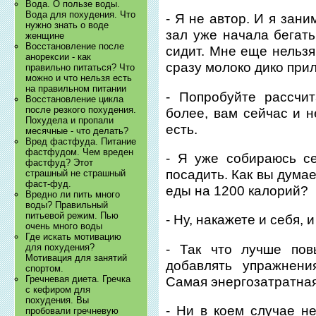
Вода. О пользе воды.
Вода для похудения. Что
- Я не автор. И я зани
нужно знать о воде
зал уже начала бегать
женщине
Восстановление после
сидит. Мне еще нельзя
анорексии - как
сразу молоко дико прил
правильно питаться? Что
можно и что нельзя есть
на правильном питании
- Попробуйте рассчи
Восстановление цикла
после резкого похудения.
более, вам сейчас и 
Похудела и пропали
есть.
месячные - что делать?
Вред фастфуда. Питание
фастфудом. Чем вреден
- Я уже собираюсь с
фастфуд? Этот
посадить. Как вы думае
страшный не страшный
фаст-фуд.
еды на 1200 калорий?
Вредно ли пить много
воды? Правильный
питьевой режим. Пью
- Ну, накажете и себя,
очень много воды
Где искать мотивацию
- Так что лучше по
для похудения?
Мотивация для занятий
добавлять упражнен
спортом.
Гречневая диета. Гречка
Самая энергозатратная
с кефиром для
похудения. Вы
- Ни в коем случае н
пробовали гречневую