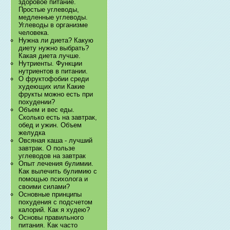
здоровое питание.
Простые углеводы,
медленные углеводы.
Углеводы в организме
человека.
Нужна ли диета? Какую
диету нужно выбрать?
Какая диета лучше.
Нутриенты. Функции
нутриентов в питании.
О фруктофобии среди
худеющих или Какие
фрукты можно есть при
похудении?
Объем и вес еды.
Сколько есть на завтрак,
обед и ужин. Объем
желудка
Овсяная каша - лучший
завтрак. О пользе
углеводов на завтрак
Опыт лечения булимии.
Как вылечить булимию с
помощью психолога и
своими силами?
Основные принципы
похудения с подсчетом
калорий. Как я худею?
Основы правильного
питания. Как часто