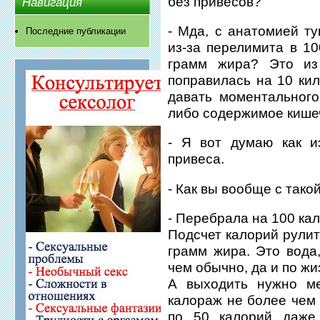
без привесов?
Навигация
- Мда, с анатомией ту
Последние публикации
из-за перелимита в 1
грамм жира? Это из
поправилась на 10 ки
давать моментального
либо содержимое кише
- Я вот думаю как и
привеса.
- Как вы вообще с тако
- Перебрала на 100 кал
Подсчет калорий рулит
грамм жира. Это вода
чем обычно, да и по жи
А выходить нужно ме
калораж не более чем 
по 50 калорий даже,