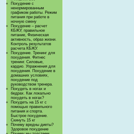
Похудение с
ненормированным
графиком работы. Режим
питания при работе в
ночную смену
Похудение – расчет
КБЖУ, правильное
питание, Физическая
активность, образ жизни.
Контроль результатов
расчета КБЖУ.
Похудение. Тренинг для
похудения. Фитнес
тренинг. Силовые,
кардио. Упражнения для
похудения. Похудение в
домашних условиях,
похудение под
руководством тренера.
Похудеть в ногах и
бедрах. Как локально
похудеть в ногах?
Похудеть на 15 кг с
помощью правильного
питания и спорта.
Быстрое похудение.
Скинуть 15 кг
Почему вредны диеты?
Здоровое похудение
Почему мы толстеем.