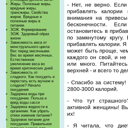
Жиры. Полезные жиры,
- Нет, не верно. Есл
вредные жиры,
прибавлять калории
трансжиры. Свойства
жиров. Вредные и
внимания на привесы
полезные жиры в
бесконечности. Ес
питании.
ЗОЖ. Формирование
остановитесь в прибав
ЗОЖ. Здоровый образ
по замкнутому кругу.
жизни
Зависимость веса от
прибавлять калории. Я
менструального цикла.
может быть проще, чем
Вес перед месячными.
Вес во время месячных.
каждого он свой, и не
Естественное
или много. Питайтес
увеличение веса во
время критических дней.
верхней - и всего то де
Зависимость от
сладкого. Как похудеть и
перестать есть мучное и
- Спасибо за систему!
сладкое? Начало
2800-3000 калорий.
похудения
Задержка воды при
похудении. Польза и
- Что тут страшного
вред воды сасси
активной женщины! Вы
Задержка жидкости в
организме. Как убрать
их!
отеки изменив питание?
Здоровое питание для
похудения. Правильное
- Я читала, что дие