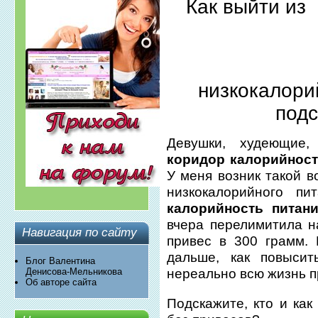
Как выйти из
низкокалори
подс
Девушки, худеющие, 
коридор калорийност
У меня возник такой в
низкокалорийного п
калорийность питан
вчера перелимитила н
Навигация по сайту
привес в 300 грамм. 
дальше, как повыси
Блог Валентина
Денисова-Мельникова
нереально всю жизнь п
Об авторе сайта
Подскажите, кто и ка