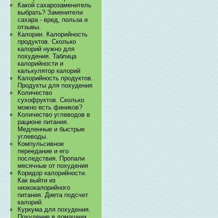
Какой сахарозаменитель
выбрать? Заменители
сахара - вред, польза и
отзывы.
Калории. Калорийность
продуктов. Сколько
калорий нужно для
похудения. Таблица
калорийности и
калькулятор калорий
Калорийность продуктов.
Продукты для похудения
Количество
сухофруктов. Сколько
можно есть фиников?
Количество углеводов в
рационе питания.
Медленные и быстрые
углеводы.
Компульсивное
переедание и его
последствия. Пропали
месячные от похудения
Коридор калорийности.
Как выйти из
низкокалорийного
питания. Диета подсчет
калорий.
Куркума для похудения.
Похудение в домашних