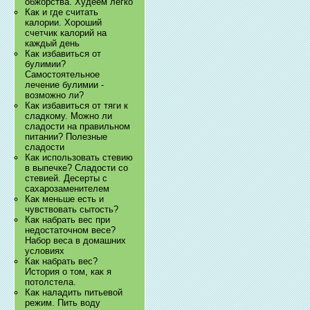
обжорства. Худеем легко
Как и где считать
калории. Хороший
счетчик калорий на
каждый день
Как избавиться от
булимии?
Самостоятельное
лечение булимии -
возможно ли?
Как избавиться от тяги к
сладкому. Можно ли
сладости на правильном
питании? Полезные
сладости
Как использовать стевию
в выпечке? Сладости со
стевией. Десерты с
сахарозаменителем
Как меньше есть и
чувствовать сытость?
Как набрать вес при
недостаточном весе?
Набор веса в домашних
условиях
Как набрать вес?
История о том, как я
потолстела.
Как наладить питьевой
режим. Пить воду