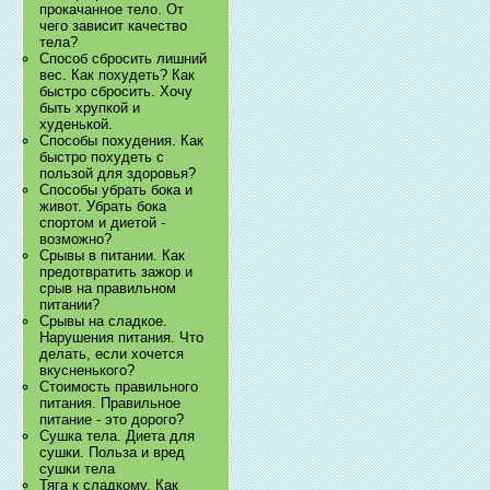
прокачанное тело. От
чего зависит качество
тела?
Способ сбросить лишний
вес. Как похудеть? Как
быстро сбросить. Хочу
быть хрупкой и
худенькой.
Способы похудения. Как
быстро похудеть с
пользой для здоровья?
Способы убрать бока и
живот. Убрать бока
спортом и диетой -
возможно?
Срывы в питании. Как
предотвратить зажор и
срыв на правильном
питании?
Срывы на сладкое.
Нарушения питания. Что
делать, если хочется
вкусненького?
Стоимость правильного
питания. Правильное
питание - это дорого?
Сушка тела. Диета для
сушки. Польза и вред
сушки тела
Тяга к сладкому. Как