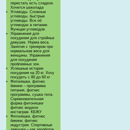
перестать есть сладкое.
Хочется шоколада
Углеводы. Сложные
углеводы, быстрые
углеводы. Все об
углеводах в питании.
Функции углеводов.
Упражнения для
похудения для стройных
девушек. Норма веса.
Занятия с тренером при
нормальном весе для
женщины. Упражнения
для похудения
проблемных зон.
Успешные истории
похудения на 20 кг. Хочу
похудеть с 80 до 60 кг
Фитоняшки, фитнес
бикини – программа
питания, фитнес
программы, сушка тела.
Соревновательная
форма фитоняшки
фитнес модели
инстаграм. КБЖУ
Фитоняшки, фитнес
бикини, фитнес
индустрия. Спортивные
девушки – как заработок