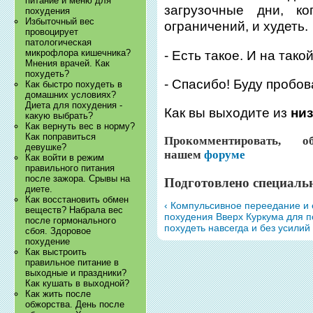
питание и меню для
загрузочные дни, к
похудения
Избыточный вес
ограничений, и худеть.
провоцирует
патологическая
микрофлора кишечника?
- Есть такое. И на так
Мнения врачей. Как
похудеть?
- Спасибо! Буду пробов
Как быстро похудеть в
домашних условиях?
Диета для похудения -
Как вы выходите из
ни
какую выбрать?
Как вернуть вес в норму?
Как поправиться
Прокомментировать, 
девушке?
нашем
форуме
Как войти в режим
правильного питания
после зажора. Срывы на
Подготовлено специаль
диете.
Как восстановить обмен
‹ Компульсивное переедание и 
веществ? Набрала вес
похудения
Вверх
Куркума для п
после гормонального
похудеть навсегда и без усилий 
сбоя. Здоровое
похудение
Как выстроить
правильное питание в
выходные и праздники?
Как кушать в выходной?
Как жить после
обжорства. День после