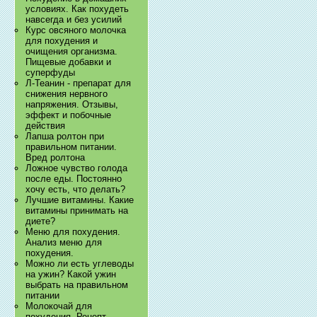
условиях. Как похудеть
навсегда и без усилий
Курс овсяного молочка
для похудения и
очищения организма.
Пищевые добавки и
суперфуды
Л-Теанин - препарат для
снижения нервного
напряжения. Отзывы,
эффект и побочные
действия
Лапша ролтон при
правильном питании.
Вред ролтона
Ложное чувство голода
после еды. Постоянно
хочу есть, что делать?
Лучшие витамины. Какие
витамины принимать на
диете?
Меню для похудения.
Анализ меню для
похудения.
Можно ли есть углеводы
на ужин? Какой ужин
выбрать на правильном
питании
Молокочай для
похудения. Рецепт