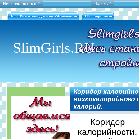
Имя пользователя:
*
Пароль:
*
Блог Валентина Денисова-Мельникова
Об авторе сайта
SlimGirls.RU
Коридор калорийно
низкокалорийного 
калорий.
Коридор
калорийности.