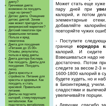
диету?
Может стать еще хуже
Гречневая диета:
пару дней при
уве
возможно ли похудеть
сидя на гречке?
калорий, и потом дел
Детокс диета. Очищение
элементарные отек
детокс диетой. Зачем
нам может пригодиться
добавляйте калорийн
американский маркетинг?
Детский гематоген при
повторяйте чужих ошиб
правильном питании.
Польза и вред
- Поступите следующ
гематогена
Диета для похудения
границе
коридора к
«Питание до 15.00»
калорий. И сидите
Отзывы, результаты,
польза и вред диеты.
Взвешиваться надо не 
Диета доктора Кислера.
достаточно. Потом пр
Как похудеть. Диеты для
похудения. Похудеть
следите за весом 2-3 
легко.
1600-1800 калорий в с
Диета красоты и
стройности. Питание для
будете худеть, но и наб
красоты и здоровья. Как
похудеть и стать
в Биоинтермед учили
красивой. Правильное
сладостями и выпечкой
питание.
Диеты на подсчете
увеличивайте порции.
калорий, стимулирующие
метаболизм. Как
- Девушки, спасибо з
подстегнуть метаболизм.