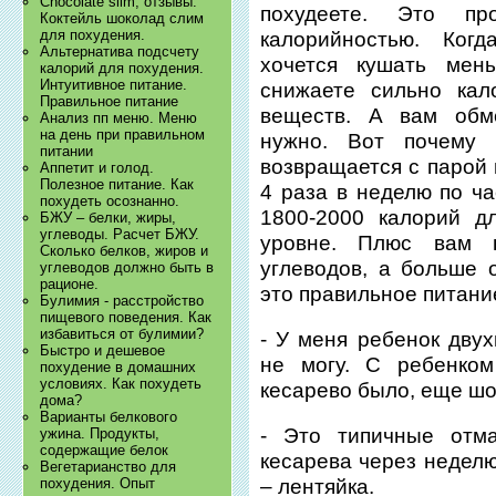
Chocolate slim, отзывы.
похудеете. Это п
Коктейль шоколад слим
для похудения.
калорийностью. Когд
Альтернатива подсчету
хочется кушать мен
калорий для похудения.
Интуитивное питание.
снижаете сильно кал
Правильное питание
веществ. А вам обм
Анализ пп меню. Меню
на день при правильном
нужно. Вот почему к
питании
возвращается с парой 
Аппетит и голод.
Полезное питание. Как
4 раза в неделю по ча
похудеть осознанно.
1800-2000 калорий д
БЖУ – белки, жиры,
углеводы. Расчет БЖУ.
уровне. Плюс вам 
Сколько белков, жиров и
углеводов, а больше 
углеводов должно быть в
рационе.
это правильное питание
Булимия - расстройство
пищевого поведения. Как
избавиться от булимии?
- У меня ребенок дву
Быстро и дешевое
не могу. С ребенком
похудение в домашних
условиях. Как похудеть
кесарево было, еще шо
дома?
Варианты белкового
- Это типичные отм
ужина. Продукты,
содержащие белок
кесарева через неделю
Вегетарианство для
похудения. Опыт
– лентяйка.