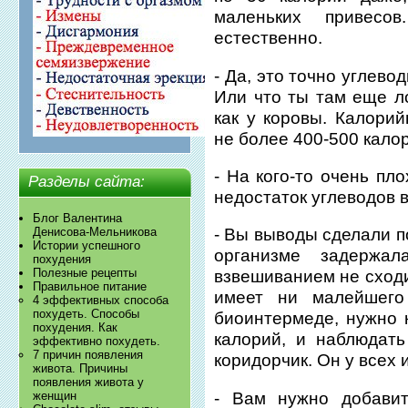
маленьких привесо
естественно.
- Да, это точно углев
Или что ты там еще л
как у коровы. Калори
не более 400-500 кало
- На кого-то очень пл
Разделы сайта:
недостаток углеводов в
Блог Валентина
Денисова-Мельникова
- Вы выводы сделали п
Истории успешного
организме задержа
похудения
Полезные рецепты
взвешиванием не сходи
Правильное питание
имеет ни малейшего
4 эффективных способа
похудеть. Способы
биоинтермеде, нужно 
похудения. Как
калорий, и наблюдат
эффективно похудеть.
7 причин появления
коридорчик. Он у всех
живота. Причины
появления живота у
- Вам нужно добавит
женщин