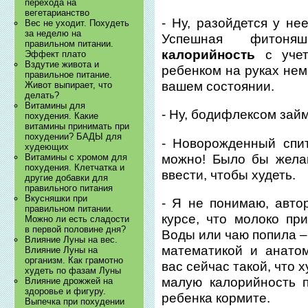
перехода на
вегетарианство
- Ну, разойдется у не
Вес не уходит. Похудеть
за неделю на
Успешная фитоня
правильном питании.
калорийность
с учет
Эффект плато
Вздутие живота и
ребенком на руках нем
правильное питание.
вашем состоянии.
Живот выпирает, что
делать?
Витамины для
- Ну, бодифлексом зай
похудения. Какие
витамины принимать при
похудении? БАДЫ для
- Новорожденный спит
худеющих
можно! Было бы жела
Витамины с хромом для
похудения. Клетчатка и
ввести, чтобы худеть.
другие добавки для
правильного питания
Вкусняшки при
- Я не понимаю, авто
правильном питании.
курсе, что молоко пр
Можно ли есть сладости
в первой половине дня?
Воды или чаю попила –
Влияние Луны на вес.
математикой и анато
Влияние Луны на
организм. Как грамотно
вас сейчас такой, что 
худеть по фазам Луны
малую калорийность 
Влияние дрожжей на
здоровье и фигуру.
ребенка кормите.
Выпечка при похудении