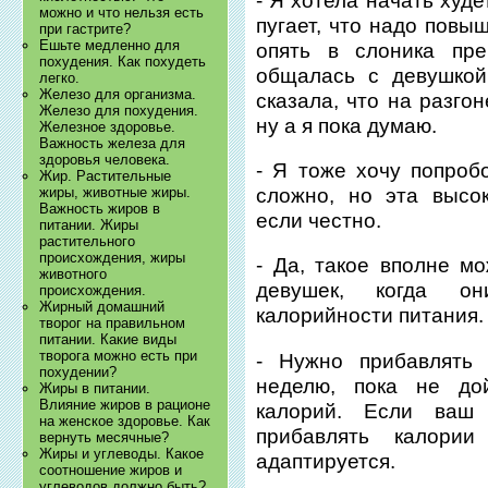
- Я хотела начать худ
можно и что нельзя есть
пугает, что надо повы
при гастрите?
Ешьте медленно для
опять в слоника пре
похудения. Как похудеть
общалась с девушкой
легко.
Железо для организма.
сказала, что на разго
Железо для похудения.
ну а я пока думаю.
Железное здоровье.
Важность железа для
здоровья человека.
- Я тоже хочу попроб
Жир. Растительные
сложно, но эта высо
жиры, животные жиры.
Важность жиров в
если честно.
питании. Жиры
растительного
происхождения, жиры
- Да, такое вполне м
животного
девушек, когда о
происхождения.
Жирный домашний
калорийности питания.
творог на правильном
питании. Какие виды
творога можно есть при
- Нужно прибавлять 
похудении?
неделю, пока не до
Жиры в питании.
Влияние жиров в рационе
калорий. Если ваш
на женское здоровье. Как
прибавлять калори
вернуть месячные?
Жиры и углеводы. Какое
адаптируется.
соотношение жиров и
углеводов должно быть?