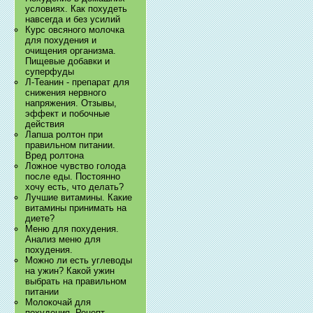
условиях. Как похудеть
навсегда и без усилий
Курс овсяного молочка
для похудения и
очищения организма.
Пищевые добавки и
суперфуды
Л-Теанин - препарат для
снижения нервного
напряжения. Отзывы,
эффект и побочные
действия
Лапша ролтон при
правильном питании.
Вред ролтона
Ложное чувство голода
после еды. Постоянно
хочу есть, что делать?
Лучшие витамины. Какие
витамины принимать на
диете?
Меню для похудения.
Анализ меню для
похудения.
Можно ли есть углеводы
на ужин? Какой ужин
выбрать на правильном
питании
Молокочай для
похудения. Рецепт