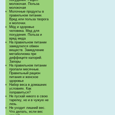
молокочая. Польза
молокочая
Молочные продукты в
правильном питании.
Вред или польза творога
и молочки.
Мёд и здоровье
человека. Мед для
похудения. Польза и
вред меда
На правильном питании
замедлился обмен
веществ. Замедление
метаболизма при
деффиците калорий.
Запоры
На правильном питании
пропали месячные.
Правильный рацион
питания и женское
здоровье
Набор веса в домашних
условиях. Как
поправиться?
Не пускай никого в свою
тарелку, но и в чужую не
лезь.
Не уходит лишний вес.
Что делать, если вес