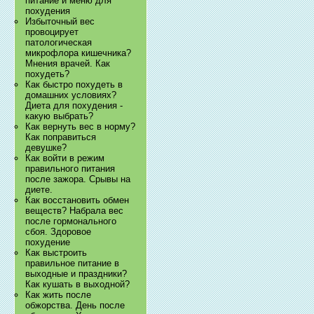
питание и меню для
похудения
Избыточный вес
провоцирует
патологическая
микрофлора кишечника?
Мнения врачей. Как
похудеть?
Как быстро похудеть в
домашних условиях?
Диета для похудения -
какую выбрать?
Как вернуть вес в норму?
Как поправиться
девушке?
Как войти в режим
правильного питания
после зажора. Срывы на
диете.
Как восстановить обмен
веществ? Набрала вес
после гормонального
сбоя. Здоровое
похудение
Как выстроить
правильное питание в
выходные и праздники?
Как кушать в выходной?
Как жить после
обжорства. День после