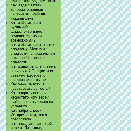
обжорства. Худеем легко
Как и где считать
калории. Хороший
счетчик калорий на
каждый день
Как избавиться от
булимии?
Самостоятельное
лечение булимии -
возможно ли?
Как избавиться от тяги к
сладкому. Можно ли
сладости на правильном
питании? Полезные
сладости
Как использовать стевию
в выпечке? Сладости со
стевией. Десерты с
сахарозаменителем
Как меньше есть и
чувствовать сытость?
Как набрать вес при
недостаточном весе?
Набор веса в домашних
условиях
Как набрать вес?
История о том, как я
потолстела.
Как наладить питьевой
режим. Пить воду