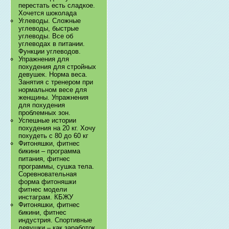
перестать есть сладкое.
Хочется шоколада
Углеводы. Сложные
углеводы, быстрые
углеводы. Все об
углеводах в питании.
Функции углеводов.
Упражнения для
похудения для стройных
девушек. Норма веса.
Занятия с тренером при
нормальном весе для
женщины. Упражнения
для похудения
проблемных зон.
Успешные истории
похудения на 20 кг. Хочу
похудеть с 80 до 60 кг
Фитоняшки, фитнес
бикини – программа
питания, фитнес
программы, сушка тела.
Соревновательная
форма фитоняшки
фитнес модели
инстаграм. КБЖУ
Фитоняшки, фитнес
бикини, фитнес
индустрия. Спортивные
девушки – как заработок