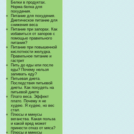
Белки в продуктах.
Норма белка для
похудения.
Питание для похудения.
Диетическое питание для
снижения веса
Питание при запорах. Как
избавиться от запоров с
помощью правильного
питания?
Питание при повышенной
кислотности желудка.
Правильное питание и
гастрит
Пить до еды или после
еды? Почему нельзя
запивать еду?
Питьевая диета.
Последствия питьевой
диеты. Как похудеть на
питьевой диете
Плато веса. Эффект
плато. Почему я не
худею. Я худею, но вес
стал.
Плюсы и минусы
веганства. Какая польза
и какой вред может
принести отказ от мяса?
Плюсы и минусы