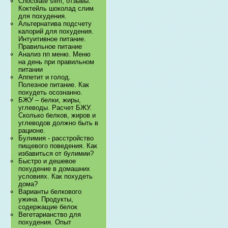
Chocolate slim, отзывы.
Коктейль шоколад слим
для похудения.
Альтернатива подсчету
калорий для похудения.
Интуитивное питание.
Правильное питание
Анализ пп меню. Меню
на день при правильном
питании
Аппетит и голод.
Полезное питание. Как
похудеть осознанно.
БЖУ – белки, жиры,
углеводы. Расчет БЖУ.
Сколько белков, жиров и
углеводов должно быть в
рационе.
Булимия - расстройство
пищевого поведения. Как
избавиться от булимии?
Быстро и дешевое
похудение в домашних
условиях. Как похудеть
дома?
Варианты белкового
ужина. Продукты,
содержащие белок
Вегетарианство для
похудения. Опыт