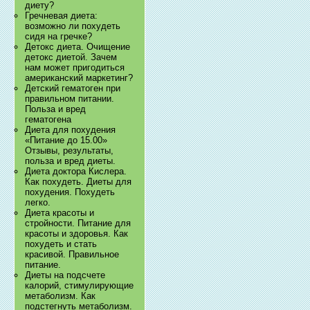
диету?
Гречневая диета:
возможно ли похудеть
сидя на гречке?
Детокс диета. Очищение
детокс диетой. Зачем
нам может пригодиться
американский маркетинг?
Детский гематоген при
правильном питании.
Польза и вред
гематогена
Диета для похудения
«Питание до 15.00»
Отзывы, результаты,
польза и вред диеты.
Диета доктора Кислера.
Как похудеть. Диеты для
похудения. Похудеть
легко.
Диета красоты и
стройности. Питание для
красоты и здоровья. Как
похудеть и стать
красивой. Правильное
питание.
Диеты на подсчете
калорий, стимулирующие
метаболизм. Как
подстегнуть метаболизм.