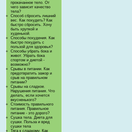
прокачанное тело. От
чего зависит качество
тела?
Способ сбросить лишний
вес. Как похудеть? Как
быстро сбросить. Хочу
быть хрупкой и
худенькой.
Способы похудения. Как
быстро похудеть с
пользой для здоровья?
Способы убрать бока и
живот. Убрать бока
спортом и диетой -
возможно?
Срывы в питании. Как
предотвратить зажор и
срыв на правильном
питании?
Срывы на сладкое.
Нарушения питания. Что
делать, если хочется
вкусненького?
Стоимость правильного
питания. Правильное
питание - это дорого?
Сушка тела. Диета для
сушки. Польза и вред
сушки тела
Тяга к сладкому. Как