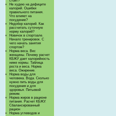
стоит?
Не худею на дефиците
калорий. Ошибки
правильного питания.
Что влияет на
похудение?
Недобор калорий. Как
рассчитать суточную
норму калорий?
Новичок в спортзале.
Начало тренировок. С
чего начать занятия
спортом?
Норма веса. Вес
женщины. Почему расчет
КБЖУ дает калорийность
ниже нормы. Таблица
роста и веса. Норма
веса. Ожирение.
Норма воды для
человека. Вода. Сколько
нужно пить воды для
похудения и для
здоровья. Питьевой
режим.
Норма жиров в рационе
питания. Расчет КБЖУ.
Сбалансированный
рацион
Норма углеводов и