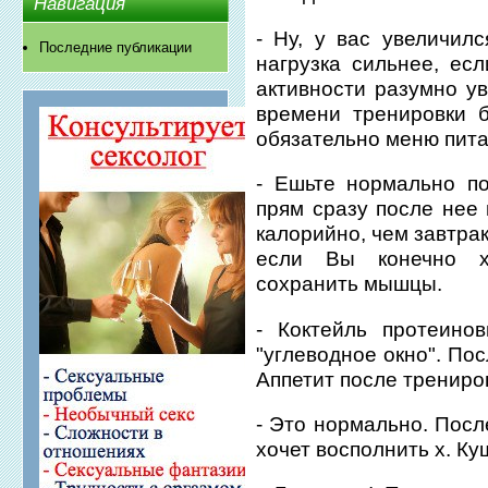
Навигация
- Ну, у вас увеличил
Последние публикации
нагрузка сильнее, ес
активности разумно ув
времени тренировки 
обязательно меню пита
- Ешьте нормально п
прям сразу после нее 
калорийно, чем завтра
если Вы конечно х
сохранить мышцы.
- Коктейль протеино
"углеводное окно". По
Аппетит после трениро
- Это нормально. Посл
хочет восполнить х. К