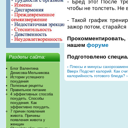
- Бред это! После тр
чтобы не толстеть. Не
- Такой график тренир
зажор потом, старайся 
Прокомментировать, 
нашем
форуме
Подготовлено специа
Разделы сайта:
‹ Плюсы и минусы сахорозамени
Блог Валентина
Вверх
Подсчет калорий. Как счи
Денисова-Мельникова
калорийность готового блюда? ›
Истории успешного
похудения
Полезные рецепты
Правильное питание
4 эффективных способа
похудеть. Способы
похудения. Как
эффективно похудеть.
7 причин появления
живота. Причины
появления живота у
женщин