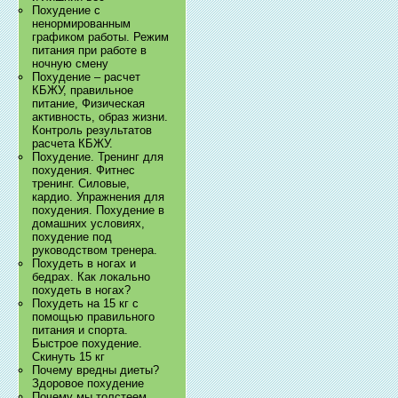
Похудение с
ненормированным
графиком работы. Режим
питания при работе в
ночную смену
Похудение – расчет
КБЖУ, правильное
питание, Физическая
активность, образ жизни.
Контроль результатов
расчета КБЖУ.
Похудение. Тренинг для
похудения. Фитнес
тренинг. Силовые,
кардио. Упражнения для
похудения. Похудение в
домашних условиях,
похудение под
руководством тренера.
Похудеть в ногах и
бедрах. Как локально
похудеть в ногах?
Похудеть на 15 кг с
помощью правильного
питания и спорта.
Быстрое похудение.
Скинуть 15 кг
Почему вредны диеты?
Здоровое похудение
Почему мы толстеем.