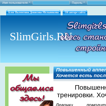
Имя пользователя:
*
Пароль:
*
Блог Валентина Денисова-Мельникова
Об авторе сайта
SlimGirls.RU
Повышенный аппет
Хочется есть посл
Повышенн
тренировки. Хо
Девочки, помогит