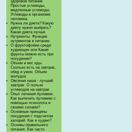
здоровое питание.
Простые углеводы,
медленные углеводы.
Углеводы в организме
человека.
Нужна ли диета? Какую
диету нужно выбрать?
Какая диета лучше.
Нутриенты. Функции
нутриентов в питании.
О фруктофобии среди
худеющих или Какие
фрукты можно есть при
похудении?
Объем и вес еды.
Сколько есть на завтрак,
обед и ужин. Объем
желудка
Овсяная каша - лучший
завтрак. О пользе
углеводов на завтрак
Опыт лечения булимии.
Как вылечить булимию с
помощью психолога и
своими силами?
Основные принципы
похудения с подсчетом
калорий. Как я худею?
Основы правильного
питания. Как часто