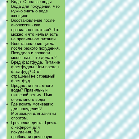
Вода. О пользе воды.
Вода для похудения. Что
нужно знать о воде
женщине
Восстановление после
анорексии - как
правильно питаться? Что
можно и что нельзя есть
на правильном питании
Восстановление цикла
после резкого похудения.
Похудела и пропали
месячные - что делать?
Вред фастфуда. Питание
фастфудом. Чем вреден
фастфуд? Этот
страшный не страшный
фаст-фуд.
Вредно ли пить много
воды? Правильный
питьевой режим. Пью
очень много воды
Где искать мотивацию
для похудения?
Мотивация для занятий
спортом.
Гречневая диета. Гречка
с кефиром для
похудения. Вы
пробовали гречневую