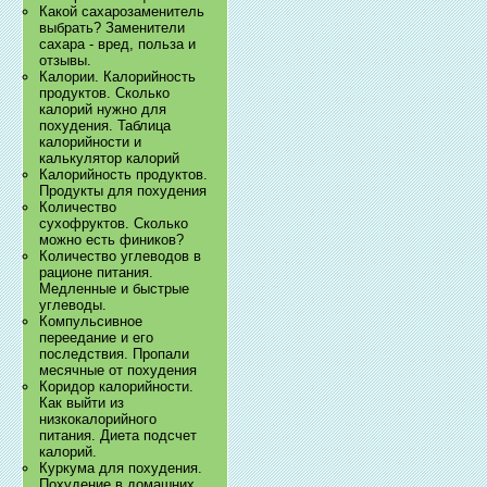
Какой сахарозаменитель
выбрать? Заменители
сахара - вред, польза и
отзывы.
Калории. Калорийность
продуктов. Сколько
калорий нужно для
похудения. Таблица
калорийности и
калькулятор калорий
Калорийность продуктов.
Продукты для похудения
Количество
сухофруктов. Сколько
можно есть фиников?
Количество углеводов в
рационе питания.
Медленные и быстрые
углеводы.
Компульсивное
переедание и его
последствия. Пропали
месячные от похудения
Коридор калорийности.
Как выйти из
низкокалорийного
питания. Диета подсчет
калорий.
Куркума для похудения.
Похудение в домашних