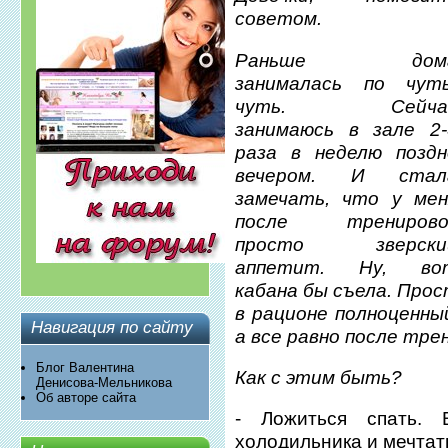
советом.
Раньше дом
занималась по чуть
чуть. Сейча
занимаюсь в зале 2-
раза в неделю поздн
вечером. И стал
замечать, что у мен
после тренирово
просто зверски
аппетит. Ну, во
кабана бы съела. Про
в рационе полноценный
Навигация по сайту
а все равно после тре
Блог Валентина
Как с этим быть?
Денисова-Мельникова
Об авторе сайта
- Ложиться спать. 
холодильника и мечтать