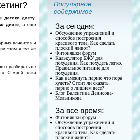
етинг?
Популярное
содержимое
бе
детокс диету
.
За сегодня:
кс диете
, а еще
Обсуждение упражнений и
способов построения
красивого тела. Как сделать
арных клиентов и
плоский живот?
ри этом я тут же
Фитоняшки форум
Калькулятор БЖУ для
похудения. Как похудеть легко.
оект разбирать не
Правильное питание для
та. С моей точки
похудения.
Как намекнуть парню что пора
худеть? Стоит ли сказать
парню о лишнем весе?
Блог Валентина Денисова-
Мельникова
За все время:
Фитоняшки форум
Обсуждение упражнений и
способов построения
красивого тела. Как сделать
плоский живот?