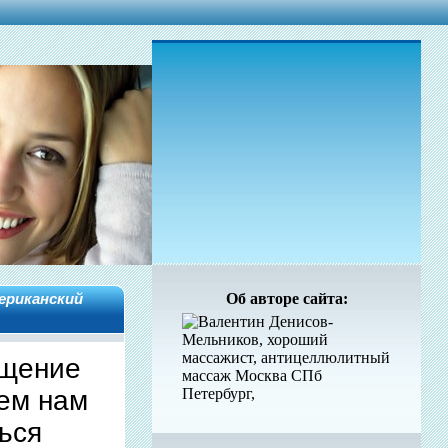
ериканский
Об авторе сайта:
ищение
чем нам
ься