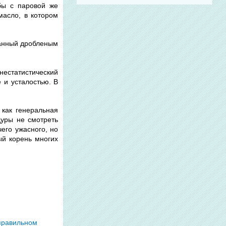
бы с паровой же
масло, в котором
панный дробленым
естатистический
 и усталостью. В
 как генеральная
дуры не смотреть
его ужасного, но
ый корень многих
 правильном