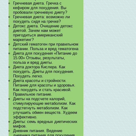
Гречневая диета. Гречка с
кефиром для похудения. Вы
пробовали гречневую диету?
Гречневая диета: возможно ли
похудеть сидя на гречке?
Детокс диета. Очищение детокс
диетой. Зачем нам может
пригодиться американский
маркетинг?
Детский гематоген при правильном
питании. Польза и вред гематогена
Диета для похудения «Питание до
15.00» Отзывы, результаты,
польза и вред диеты.
Диета доктора Кислера. Как
похудеть. Диеты для похудения.
Похудеть легко.
Диета красоты и стройности.
Питание для красоты и здоровья.
Как похудеть и стать красивой.
Правильное питание.
Диеты на подсчете калорий,
стимулирующие метаболизм. Как
подстегнуть метаболизм. Как
улучшить обмен веществ. Худеем
эффективно.
Диеты: семь вредных диетических
мифов.
Дневник питания. Ведение
дневника питания для похудения.