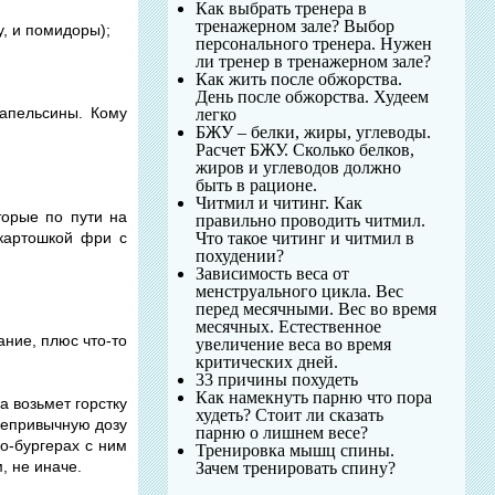
Как выбрать тренера в
тренажерном зале? Выбор
, и помидоры);
персонального тренера. Нужен
ли тренер в тренажерном зале?
Как жить после обжорства.
День после обжорства. Худеем
 апельсины. Кому
легко
БЖУ – белки, жиры, углеводы.
Расчет БЖУ. Сколько белков,
жиров и углеводов должно
быть в рационе.
Читмил и читинг. Как
орые по пути на
правильно проводить читмил.
 картошкой фри с
Что такое читинг и читмил в
похудении?
Зависимость веса от
менструального цикла. Вес
перед месячными. Вес во время
месячных. Естественное
ание, плюс что-то
увеличение веса во время
критических дней.
33 причины похудеть
Как намекнуть парню что пора
га возьмет горстку
худеть? Стоит ли сказать
 непривычную дозу
парню о лишнем весе?
ко-бургерах с ним
Тренировка мышц спины.
, не иначе.
Зачем тренировать спину?