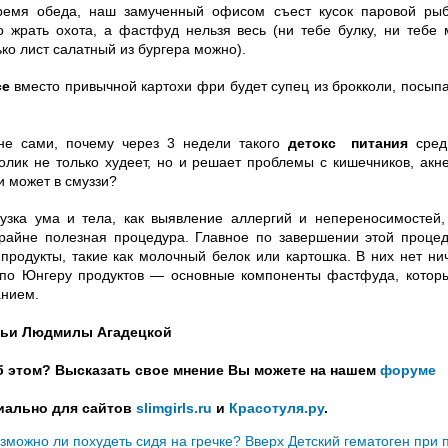
время обеда, наш замученный офисом съест кусок паровой ры
 жрать охота, а фастфуд нельзя весь (ни тебе булку, ни тебе 
ько лист салатный из бургера можно).
се
вместо привычной картохи фри будет супец из брокколи, посы
не сами, почему через 3 недели такого
детокс питания
средн
олик не только худеет, но и решает проблемы с кишечников, акне
и может в смуззи?
узка ума и тела, как выявление аллергий и непереносимостей,
райне полезная процедура. Главное по завершении этой проце
продукты, такие как молочный белок или картошка. В них нет нич
 по Юнгеру продуктов — основные компоненты фастфуда, котор
анием.
тьи Людмилы Агадецкой
об этом? Высказать свое мнение Вы можете на нашем
форуме
иально для сайтов
slimgirls.ru
и
Красотуля.ру
.
озможно ли похудеть сидя на гречке?
Вверх
Детский гематоген при