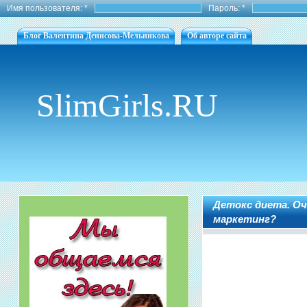
Имя пользователя:
*
Пароль:
*
Блог Валентина Денисова-Мельникова
Об авторе сайта
SlimGirls.RU
Детокс диета. Оч
маркетинг?