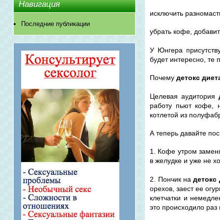
Навигация
исключить разномаст
Последние публикации
убрать кофе, добави
У Юнгера присутств
будет интересно, те
Почему
детокс диет
Целевая аудитория
работу пьют кофе, 
котлетой из полуфабр
А теперь давайте пос
1. Кофе утром замен
в желудке и уже не х
2. Пончик на
детокс 
орехов, заест ее огу
клетчатки и немедле
это происходило раз 