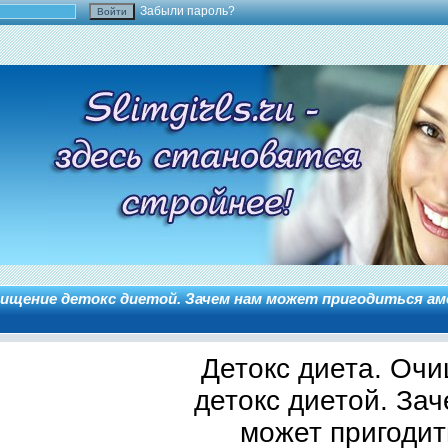
Забыли пароль?
ищение детокс диетой. Зачем нам может пригодиться ам
Детокс диета. Оч
детокс диетой. За
может пригодит