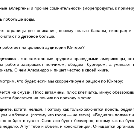
ные аллергены и прочие сомнительности (морепродукты, к примеру
ть побольше воды.
ует страницы две описания, почему нельзя бананы, виноград и
 почитают о
детоксе
больше.
а
работает на целевой аудитории Юнгера?
детокса
- это замотанные трудами праведными американцы, кот
на работе завтракают пончиком, обедают бургером, а ужинают
иката. О чем Алехандро и пишет честно в своей книге.
мотрим, что будет, если мы скорректируем рацион по Юнгеру:
яется на смуззи. Плюс витамины, плюс клетчатка, минус обезвожив
очется бросаться на пончик по приходу в офис.
диете
, кстати, нельзя. Поэтому как только захочется поесть, бедня
рцом и яблоком. (потому что голод — не тетка). «Бедняга» получит
нно пойдет в туалет. Счастлив будет безмерно, потому как на бул
в неделю. А тут тебе и объем, и консистенция. Очищается организм