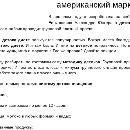
американский марк
В прошлом году я испробовала на се
Есть книжка Алехандро Юнгера о
дето
всем паблик проводит групповой платный проект.
 о
детокс диете
пользуются популярностью. Вокруг масса благод
токс диете
. И я там была. И мне на
детоксе
понравилось. Но п
это чушь, миф и маркетинг. Где же правда? Давайте поищем.
уду разбирать по косточкам саму
методику детокса
. Групповой пр
тодике. И там есть все плюсы и минусы группового онлайн проек
аботе такого плана плюсов очень много.
ает примерно такую
систему детокс очищения
:
кие;
м и завтраком не менее 12 часов;
йца, молоко в любых формах и видах;
ванные продукты;