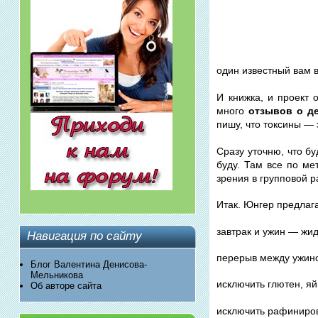
один известный вам 
И книжка, и проект
много
отзывов о де
пишу, что токсины — 
Сразу уточню, что б
буду. Там все по ме
зрения в групповой р
Итак. Юнгер предлаг
завтрак и ужин — жид
Навигация по сайту
перерыв между ужино
Блог Валентина Денисова-
Мельникова
исключить глютен, я
Об авторе сайта
исключить рафиниро