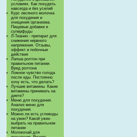
условиях. Как похудеть
навсегда и без усилий
Курс овсяного молочка
для похудения и
очищения организма.
Пищевые добавки и
суперфуды
Л-Теанин - препарат для
снижения нервного
напряжения. Отзывы,
эффект и побочные
действия
Лапша ролтон при
правильном питании.
Вред ролтона
Ложное чувство голода
после еды. Постоянно
хочу есть, что делать?
Лучшие витамины. Какие
витамины принимать на
диете?
Меню для похудения.
Анализ меню для
похудения.
Можно ли есть углеводы
на ужин? Какой ужин
выбрать на правильном
питании
Молокочай для
похудения. Рецепт