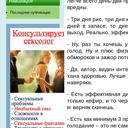
легче всего день-два 
Навигация
вредны.
Последние публикации
- Три дня рис, три дня
дней в запасе, то ди
выход. Реально, эффек
- Ну, раз ты хочешь 
голод. Ну и плюс физи
обмороков и зажор пот
- Да, автор, виден инт
хана здоровью. Лучше 
наверяка.
- Есть эффективная ди
только кефир, и то чер
кг верняк скинешь.
- Есть как минимум 3 
голодание – это не са