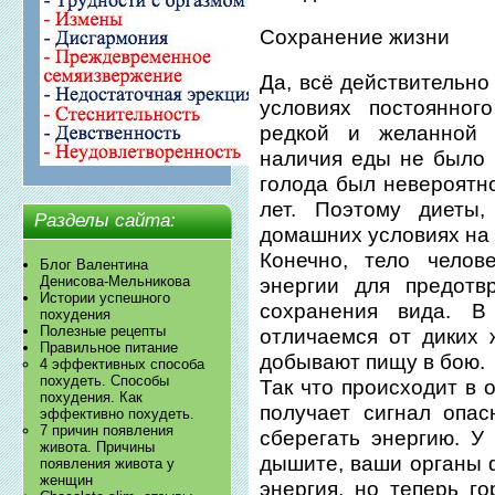
Сохранение жизни
Да, всё действительно
условиях постоянног
редкой и желанной 
наличия еды не было 
голода был невероятн
лет. Поэтому диеты
Разделы сайта:
домашних условиях на 
Конечно, тело челов
Блог Валентина
Денисова-Мельникова
энергии для предотв
Истории успешного
сохранения вида. В
похудения
Полезные рецепты
отличаемся от диких 
Правильное питание
добывают пищу в бою.
4 эффективных способа
похудеть. Способы
Так что происходит в 
похудения. Как
получает сигнал опас
эффективно похудеть.
7 причин появления
сберегать энергию. У
живота. Причины
дышите, ваши органы 
появления живота у
женщин
энергия, но теперь г