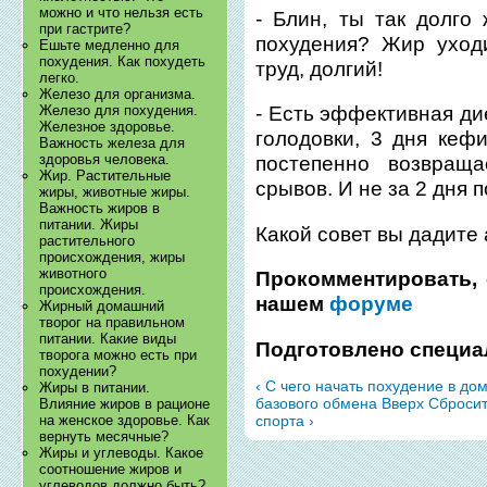
можно и что нельзя есть
- Блин, ты так долго
при гастрите?
похудения? Жир уходи
Ешьте медленно для
похудения. Как похудеть
труд, долгий!
легко.
Железо для организма.
Железо для похудения.
- Есть эффективная дие
Железное здоровье.
голодовки, 3 дня кеф
Важность железа для
здоровья человека.
постепенно возвращ
Жир. Растительные
срывов. И не за 2 дня 
жиры, животные жиры.
Важность жиров в
питании. Жиры
Какой совет вы дадите
растительного
происхождения, жиры
животного
Прокомментировать, 
происхождения.
нашем
форуме
Жирный домашний
творог на правильном
питании. Какие виды
Подготовлено специа
творога можно есть при
похудении?
‹ С чего начать похудение в д
Жиры в питании.
базового обмена
Вверх
Сбросит
Влияние жиров в рационе
спорта ›
на женское здоровье. Как
вернуть месячные?
Жиры и углеводы. Какое
соотношение жиров и
углеводов должно быть?