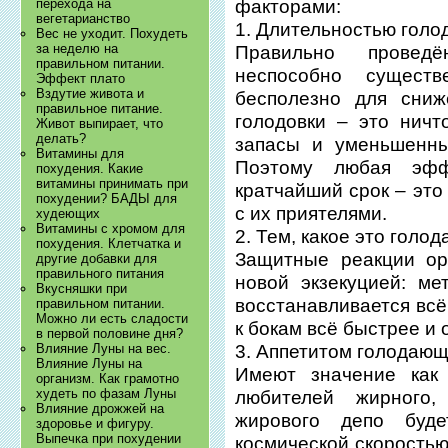
факторами:
перехода на
вегетарианство
1. Длительностью голо
Вес не уходит. Похудеть
за неделю на
Правильно проведё
правильном питании.
неспособно сущест
Эффект плато
Вздутие живота и
бесполезно для сниж
правильное питание.
голодовки – это нич
Живот выпирает, что
делать?
запасы и уменьшенны
Витамины для
Поэтому любая эфф
похудения. Какие
витамины принимать при
кратчайший срок – эт
похудении? БАДЫ для
с их приятелями.
худеющих
Витамины с хромом для
2. Тем, какое это голод
похудения. Клетчатка и
Защитные реакции ор
другие добавки для
правильного питания
новой экзекуцией: ме
Вкусняшки при
восстанавливается всё
правильном питании.
Можно ли есть сладости
к бокам всё быстрее и 
в первой половине дня?
3. Аппетитом голодающ
Влияние Луны на вес.
Влияние Луны на
Имеют значение как
организм. Как грамотно
худеть по фазам Луны
любителей жирного,
Влияние дрожжей на
жирового депо буд
здоровье и фигуру.
Выпечка при похудении
космической скорость