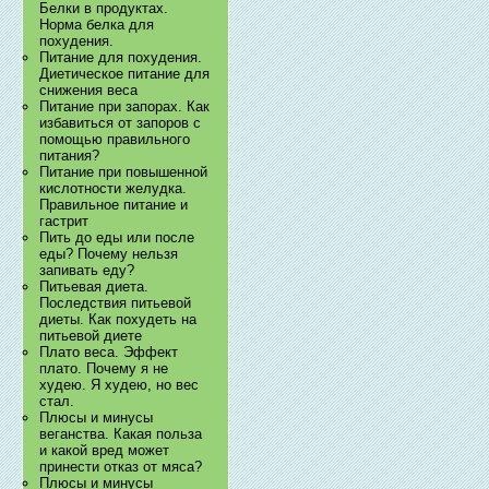
Белки в продуктах.
Норма белка для
похудения.
Питание для похудения.
Диетическое питание для
снижения веса
Питание при запорах. Как
избавиться от запоров с
помощью правильного
питания?
Питание при повышенной
кислотности желудка.
Правильное питание и
гастрит
Пить до еды или после
еды? Почему нельзя
запивать еду?
Питьевая диета.
Последствия питьевой
диеты. Как похудеть на
питьевой диете
Плато веса. Эффект
плато. Почему я не
худею. Я худею, но вес
стал.
Плюсы и минусы
веганства. Какая польза
и какой вред может
принести отказ от мяса?
Плюсы и минусы