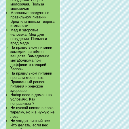
молокочая. Польза
молокочая
Молочные продукты в
правильном питании.
Вред или польза творога
и молочки.
Мёд и здоровье
человека. Мед для
похудения. Польза и
вред меда
На правильном питании
замедлился обмен
веществ. Замедление
метаболизма при
деффиците калорий.
Запоры
На правильном питании
пропали месячные.
Правильный рацион
питания и женское
здоровье
Набор веса в домашних
условиях. Как
поправиться?
Не пускай никого в свою
тарелку, но и в чужую не
лезь.
Не уходит лишний вес.
Что делать, если вес