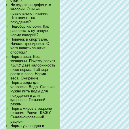
стоит?
Не худею на дефиците
калорий. Ошибки
правильного питания.
Что влияет на
похудение?
Недобор калорий. Как
рассчитать суточную
норму калорий?
Новичок в спортзале.
Начало тренировок. С
чего начать занятия
спортом?
Норма веса. Вес
женщины. Почему расчет
КБЖУ дает калорийность
ниже нормы. Таблица
роста и веса. Норма
веса. Ожирение.
Норма воды для
человека. Вода. Сколько
нужно пить воды для
похудения и для
здоровья. Питьевой
режим.
Норма жиров в рационе
питания. Расчет КБЖУ.
Сбалансированный
рацион
Норма углеводов и