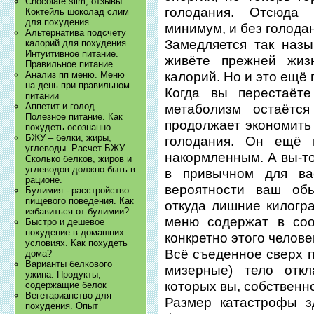
Chocolate slim, отзывы.
голодания. Отсюда
Коктейль шоколад слим
для похудения.
минимум, и без голода
Альтернатива подсчету
Замедляется так наз
калорий для похудения.
Интуитивное питание.
живёте прежней жиз
Правильное питание
калорий. Но и это ещё
Анализ пп меню. Меню
на день при правильном
Когда вы перестаёте
питании
Аппетит и голод.
метаболизм остаётс
Полезное питание. Как
продолжает экономить 
похудеть осознанно.
БЖУ – белки, жиры,
голодания. Он ещё 
углеводы. Расчет БЖУ.
накормленным. А вы-то
Сколько белков, жиров и
углеводов должно быть в
в привычном для в
рационе.
вероятности ваш об
Булимия - расстройство
пищевого поведения. Как
откуда лишние килог
избавиться от булимии?
меню содержат в соо
Быстро и дешевое
похудение в домашних
конкретно этого челове
условиях. Как похудеть
Всё съеденное сверх п
дома?
Варианты белкового
мизерные) тело отк
ужина. Продукты,
которых вы, собственно
содержащие белок
Вегетарианство для
Размер катастрофы з
похудения. Опыт