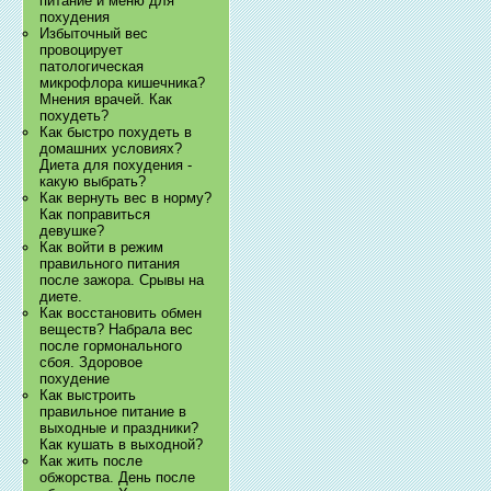
питание и меню для
похудения
Избыточный вес
провоцирует
патологическая
микрофлора кишечника?
Мнения врачей. Как
похудеть?
Как быстро похудеть в
домашних условиях?
Диета для похудения -
какую выбрать?
Как вернуть вес в норму?
Как поправиться
девушке?
Как войти в режим
правильного питания
после зажора. Срывы на
диете.
Как восстановить обмен
веществ? Набрала вес
после гормонального
сбоя. Здоровое
похудение
Как выстроить
правильное питание в
выходные и праздники?
Как кушать в выходной?
Как жить после
обжорства. День после