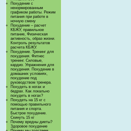
Похудение с
ненормированным
графиком работы. Режим
питания при работе в
ночную смену
Похудение – расчет
КБЖУ, правильное
питание, Физическая
активность, образ жизни.
Контроль результатов
расчета КБЖУ.
Похудение. Тренинг для
похудения. Фитнес
тренинг. Силовые,
кардио. Упражнения для
похудения. Похудение в
домашних условиях,
похудение под
руководством тренера.
Похудеть в ногах и
бедрах. Как локально
похудеть в ногах?
Похудеть на 15 кг с
помощью правильного
питания и спорта.
Быстрое похудение.
Скинуть 15 кг
Почему вредны диеты?
Здоровое похудение
Почему мы толстеем.