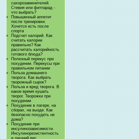
сахорозаменителей.
Стевия или фитпарад -
что выбрать?
Повышенный аппетит
после тренировки.
Хочется есть после
спорта
Подсчет калорий. Как
считать калории
правильно? Как
рассчитать калорийность
готового блюда?
Полезный перекус при
похудении. Перекусы при
правильном питании
Польза домашнего
творога. Как выбрать
творожный сырок?
Польза и вред творога. В
какое время кушать
творог. Творожки при
похудении
Похудение в лагере, на
сборах, на вызде. Как
безопасно похудеть не
дома?
Похудение при
инсулинозависимости.
Инсулинорезистентность
и лишний вес