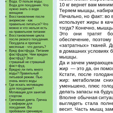
Вода. О пользе воды.
10 кг вернет вам миниму
Вода для похудения. Что
нужно знать о воде
Теряем мышцы, набира
женщине
Печально, но факт: во
Восстановление после
анорексии - как
использует жиры в кач
правильно питаться? Что
тогда? Конечно, мышцы
можно и что нельзя есть
на правильном питании
Это они тратят бо
Восстановление цикла
обеспечение, поэтому
после резкого похудения.
Похудела и пропали
«затратных» тканей. 
месячные - что делать?
в домашних условиях б
Вред фастфуда. Питание
фастфудом. Чем вреден
мышцы.
фастфуд? Этот
Да и зачем умирающем
страшный не страшный
фаст-фуд.
жир — это да, он помо
Вредно ли пить много
воды? Правильный
Кстати, после голода
питьевой режим. Пью
жир: метаболизм сни
очень много воды
Где искать мотивацию
уменьшено, плюс голо
для похудения?
делать запасы на буду
Мотивация для занятий
спортом.
Вполне обычная ситуац
Гречневая диета. Гречка
выглядеть стала пол
с кефиром для
похудения. Вы
весит. Часть мышц зам
пробовали гречневую