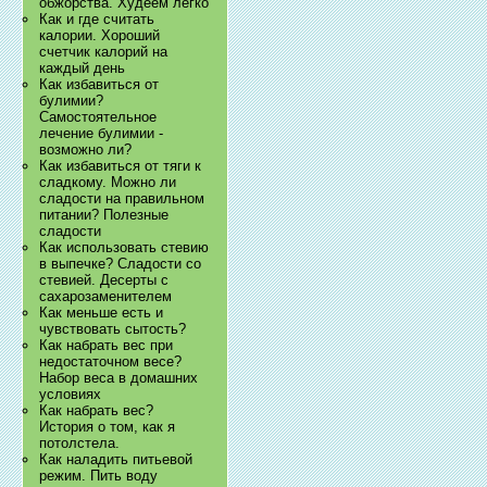
обжорства. Худеем легко
Как и где считать
калории. Хороший
счетчик калорий на
каждый день
Как избавиться от
булимии?
Самостоятельное
лечение булимии -
возможно ли?
Как избавиться от тяги к
сладкому. Можно ли
сладости на правильном
питании? Полезные
сладости
Как использовать стевию
в выпечке? Сладости со
стевией. Десерты с
сахарозаменителем
Как меньше есть и
чувствовать сытость?
Как набрать вес при
недостаточном весе?
Набор веса в домашних
условиях
Как набрать вес?
История о том, как я
потолстела.
Как наладить питьевой
режим. Пить воду