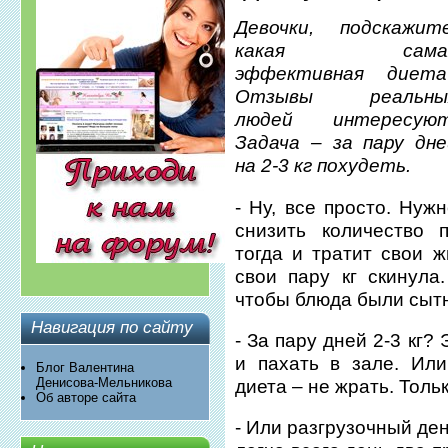
Девочки, подскажите
какая сама
эффективная диета
Отзывы реальны
людей интересуют
Задача – за пару дне
на 2-3 кг похудеть.
- Ну, все просто. Нуж
снизить количество 
тогда и тратит свои ж
свои пару кг скинула
чтобы блюда были сыт
Навигация по сайту
- За пару дней 2-3 кг
и пахать в зале. Ил
Блог Валентина
Денисова-Мельникова
диета – не жрать. Толь
Об авторе сайта
- Или разгрузочный де