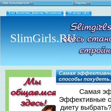
Имя пользователя:
*
Пароль:
*
Блог Валентина Денисова-Мельникова
Об авторе сайта
SlimGirls.RU
Самая эффективн
способы похудеть
Самая эф
Эффективные с
диету выбрать