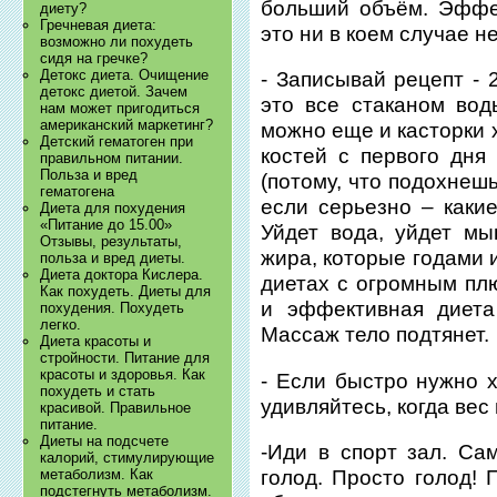
больший объём. Эффе
диету?
Гречневая диета:
это ни в коем случае не
возможно ли похудеть
сидя на гречке?
Детокс диета. Очищение
- Записывай рецепт - 
детокс диетой. Зачем
это все стаканом вод
нам может пригодиться
американский маркетинг?
можно еще и касторки 
Детский гематоген при
костей с первого дня
правильном питании.
Польза и вред
(потому, что подохнешь
гематогена
если серьезно – какие
Диета для похудения
«Питание до 15.00»
Уйдет вода, уйдет мы
Отзывы, результаты,
жира, которые годами 
польза и вред диеты.
Диета доктора Кислера.
диетах с огромным пл
Как похудеть. Диеты для
и эффективная диета
похудения. Похудеть
легко.
Массаж тело подтянет.
Диета красоты и
стройности. Питание для
красоты и здоровья. Как
- Если быстро нужно х
похудеть и стать
удивляйтесь, когда вес
красивой. Правильное
питание.
Диеты на подсчете
-Иди в спорт зал. Са
калорий, стимулирующие
метаболизм. Как
голод. Просто голод! 
подстегнуть метаболизм.