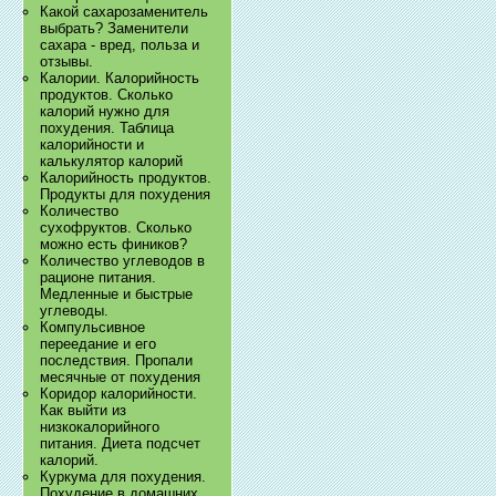
Какой сахарозаменитель
выбрать? Заменители
сахара - вред, польза и
отзывы.
Калории. Калорийность
продуктов. Сколько
калорий нужно для
похудения. Таблица
калорийности и
калькулятор калорий
Калорийность продуктов.
Продукты для похудения
Количество
сухофруктов. Сколько
можно есть фиников?
Количество углеводов в
рационе питания.
Медленные и быстрые
углеводы.
Компульсивное
переедание и его
последствия. Пропали
месячные от похудения
Коридор калорийности.
Как выйти из
низкокалорийного
питания. Диета подсчет
калорий.
Куркума для похудения.
Похудение в домашних