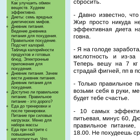
сбросить.
Как улучшить обмен
веществ. Худеем
эффективно.
- Давно известно, что
Диеты: семь вредных
Жир просто никуда не
диетических мифов.
Дневник питания.
эффективная диета н
Ведение дневника
говна.
питания для похудения.
Правильное похудение.
Подсчет калорий.
- Я на голоде заработ
Таблица калорийности
продуктов и готовых
кислотность и из-за
блюд. Электронные
Теперь вешу на 7 кг
приложения для
похудения.
страдай фигней, пп в 
Дневник питания. Зачем
вести дневник питания.
Дневник питания для
- Только правильное п
похудения.
возьми себя в руки, м
Доступно ли правильное
питание. Правильное
будет тебе счастье.
питание - это дорого?
Еда до тренировки и
- 10 самых эффекти
после тренировки.
Питание при силовых
питьевая, минус 60, Д
нагрузках. Меню для
правильное питание,
набора массы
Еда при гастрите с
18.00. Не похудеешь ср
повышенной
кислотностью. Что