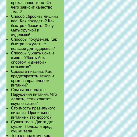
прокачанное тело. От
чего зависит качество
тела?
Способ сбросить лишний
вес. Как похудеть? Как
быстро сбросить. Хочу
быть хрупкой и
худенькой.
Способы похудения. Как
быстро похудеть с
пользой для здоровья?
Способы убрать бока и
живот. Убрать бока
спортом и диетой -
возможно?
Срывы в питании. Как
предотвратить зажор и
срыв на правильном
питании?
Срывы на сладкое.
Нарушения питания. Что
делать, если хочется
вкусненького?
Стоимость правильного
питания. Правильное
питание - это дорого?
Сушка тела. Диета для
сушки. Польза и вред
сушки тела
Тяга к сладкому. Как