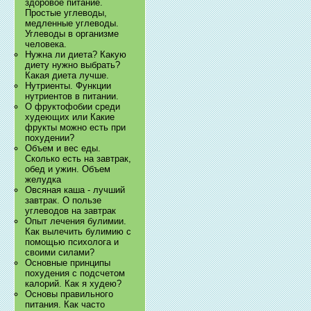
здоровое питание.
Простые углеводы,
медленные углеводы.
Углеводы в организме
человека.
Нужна ли диета? Какую
диету нужно выбрать?
Какая диета лучше.
Нутриенты. Функции
нутриентов в питании.
О фруктофобии среди
худеющих или Какие
фрукты можно есть при
похудении?
Объем и вес еды.
Сколько есть на завтрак,
обед и ужин. Объем
желудка
Овсяная каша - лучший
завтрак. О пользе
углеводов на завтрак
Опыт лечения булимии.
Как вылечить булимию с
помощью психолога и
своими силами?
Основные принципы
похудения с подсчетом
калорий. Как я худею?
Основы правильного
питания. Как часто