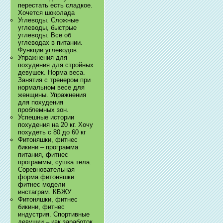
перестать есть сладкое.
Хочется шоколада
Углеводы. Сложные
углеводы, быстрые
углеводы. Все об
углеводах в питании.
Функции углеводов.
Упражнения для
похудения для стройных
девушек. Норма веса.
Занятия с тренером при
нормальном весе для
женщины. Упражнения
для похудения
проблемных зон.
Успешные истории
похудения на 20 кг. Хочу
похудеть с 80 до 60 кг
Фитоняшки, фитнес
бикини – программа
питания, фитнес
программы, сушка тела.
Соревновательная
форма фитоняшки
фитнес модели
инстаграм. КБЖУ
Фитоняшки, фитнес
бикини, фитнес
индустрия. Спортивные
девушки – как заработок