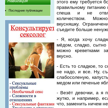
Навигация
этого ему требуется 
правильному питанию в
Последние публикации
спеша и не отвле
количеством. Можн
вкусняшку. Ограничен
съедите больше ненуж
- Я, когда хочу слад
мёдом, сладко, сытно
можно креветками з
вкусно.
- Есть то сладкое, то 
не надо, и все. Ну, с
слабосоленую, капуст
медом или печеные ябл
- Везёт девочки, а я 
жутко, и например, е
что, заменить ничем не