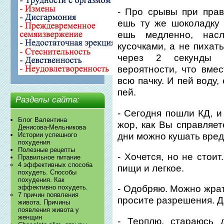
- Про срывы при прав
ешь ту же шоколадку 
ешь медленно, нас
кусочками, а не пихат
через 2 секунды 
вероятности, что вме
всю пачку. И пей воду,
пей.
Разделы сайта:
- Сегодня пошли КД, и
Блог Валентина
жор, как Вы справляет
Денисова-Мельникова
дни можно кушать вред
Истории успешного
похудения
Полезные рецепты
- Хочется, но не стои
Правильное питание
4 эффективных способа
пищи и легкое.
похудеть. Способы
похудения. Как
эффективно похудеть.
- Одобряю. Можно жрат
7 причин появления
просите разрешения. Да
живота. Причины
появления живота у
женщин
- Терплю, стараюсь 