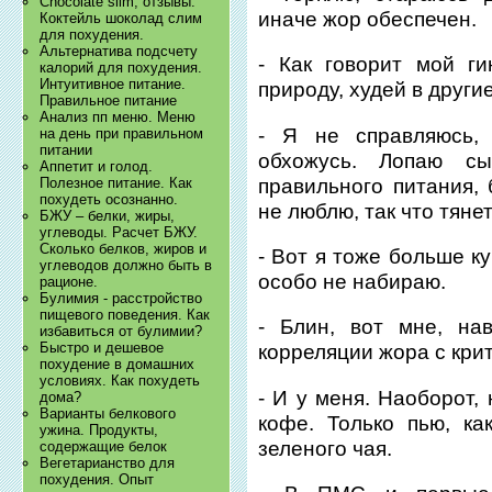
Chocolate slim, отзывы.
иначе жор обеспечен.
Коктейль шоколад слим
для похудения.
Альтернатива подсчету
- Как говорит мой ги
калорий для похудения.
Интуитивное питание.
природу, худей в другие
Правильное питание
Анализ пп меню. Меню
- Я не справляюсь, 
на день при правильном
питании
обхожусь. Лопаю с
Аппетит и голод.
правильного питания,
Полезное питание. Как
похудеть осознанно.
не люблю, так что тяне
БЖУ – белки, жиры,
углеводы. Расчет БЖУ.
Сколько белков, жиров и
- Вот я тоже больше к
углеводов должно быть в
особо не набираю.
рационе.
Булимия - расстройство
пищевого поведения. Как
- Блин, вот мне, на
избавиться от булимии?
Быстро и дешевое
корреляции жора с кри
похудение в домашних
условиях. Как похудеть
- И у меня. Наоборот,
дома?
Варианты белкового
кофе. Только пью, ка
ужина. Продукты,
зеленого чая.
содержащие белок
Вегетарианство для
похудения. Опыт