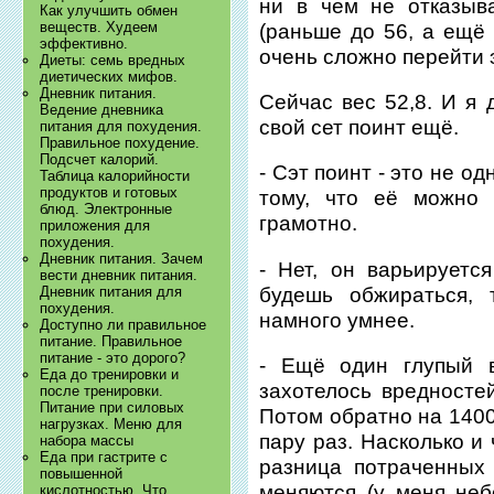
ни в чем не отказыв
Как улучшить обмен
веществ. Худеем
(раньше до 56, а ещё
эффективно.
очень сложно перейти э
Диеты: семь вредных
диетических мифов.
Дневник питания.
Сейчас вес 52,8. И я 
Ведение дневника
свой сет поинт ещё.
питания для похудения.
Правильное похудение.
Подсчет калорий.
- Сэт поинт - это не од
Таблица калорийности
продуктов и готовых
тому, что её можно 
блюд. Электронные
грамотно.
приложения для
похудения.
Дневник питания. Зачем
- Нет, он варьируетс
вести дневник питания.
будешь обжираться, 
Дневник питания для
похудения.
намного умнее.
Доступно ли правильное
питание. Правильное
питание - это дорого?
- Ещё один глупый в
Еда до тренировки и
захотелось вредностей
после тренировки.
Питание при силовых
Потом обратно на 1400
нагрузках. Меню для
пару раз. Насколько и
набора массы
Еда при гастрите с
разница потраченных
повышенной
меняются (у меня неб
кислотностью. Что