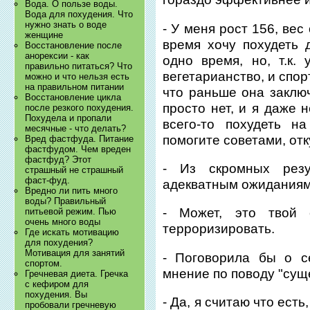
Вода. О пользе воды.
Вода для похудения. Что
нужно знать о воде
- У меня рост 156, вес
женщине
время хочу похудеть 
Восстановление после
анорексии - как
одно время, но, т.к.
правильно питаться? Что
вегетарианство, и спор
можно и что нельзя есть
на правильном питании
что раньше она заклю
Восстановление цикла
просто нет, и я даже 
после резкого похудения.
Похудела и пропали
всего-то похудеть н
месячные - что делать?
помогите советами, от
Вред фастфуда. Питание
фастфудом. Чем вреден
фастфуд? Этот
- Из скромных резул
страшный не страшный
фаст-фуд.
адекватным ожиданиям
Вредно ли пить много
воды? Правильный
- Может, это твой 
питьевой режим. Пью
очень много воды
терроризировать.
Где искать мотивацию
для похудения?
Мотивация для занятий
- Поговорила бы о с
спортом.
мнение по поводу "сущ
Гречневая диета. Гречка
с кефиром для
похудения. Вы
- Да, я считаю что ест
пробовали гречневую