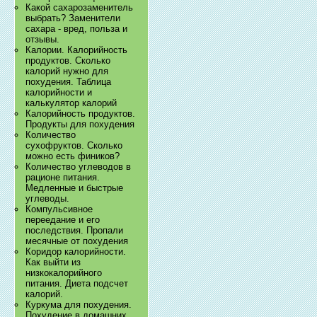
Какой сахарозаменитель
выбрать? Заменители
сахара - вред, польза и
отзывы.
Калории. Калорийность
продуктов. Сколько
калорий нужно для
похудения. Таблица
калорийности и
калькулятор калорий
Калорийность продуктов.
Продукты для похудения
Количество
сухофруктов. Сколько
можно есть фиников?
Количество углеводов в
рационе питания.
Медленные и быстрые
углеводы.
Компульсивное
переедание и его
последствия. Пропали
месячные от похудения
Коридор калорийности.
Как выйти из
низкокалорийного
питания. Диета подсчет
калорий.
Куркума для похудения.
Похудение в домашних