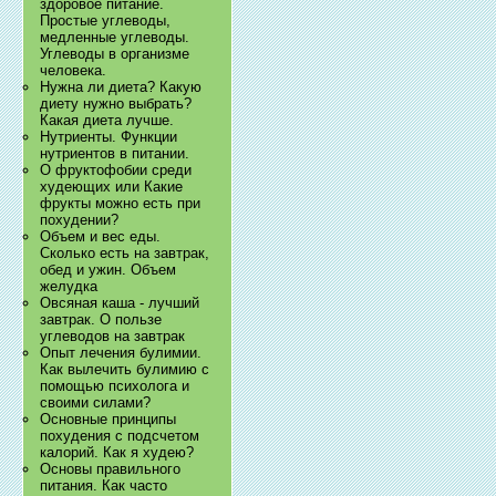
здоровое питание.
Простые углеводы,
медленные углеводы.
Углеводы в организме
человека.
Нужна ли диета? Какую
диету нужно выбрать?
Какая диета лучше.
Нутриенты. Функции
нутриентов в питании.
О фруктофобии среди
худеющих или Какие
фрукты можно есть при
похудении?
Объем и вес еды.
Сколько есть на завтрак,
обед и ужин. Объем
желудка
Овсяная каша - лучший
завтрак. О пользе
углеводов на завтрак
Опыт лечения булимии.
Как вылечить булимию с
помощью психолога и
своими силами?
Основные принципы
похудения с подсчетом
калорий. Как я худею?
Основы правильного
питания. Как часто