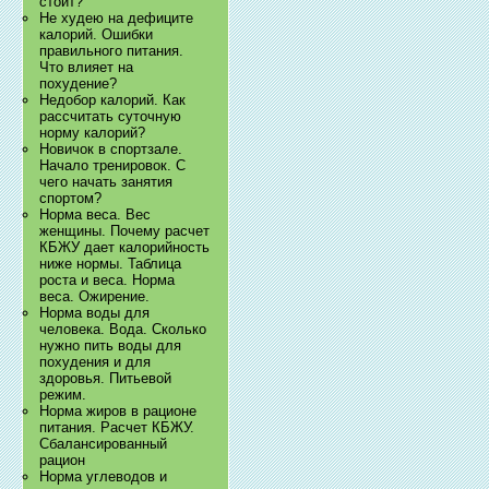
стоит?
Не худею на дефиците
калорий. Ошибки
правильного питания.
Что влияет на
похудение?
Недобор калорий. Как
рассчитать суточную
норму калорий?
Новичок в спортзале.
Начало тренировок. С
чего начать занятия
спортом?
Норма веса. Вес
женщины. Почему расчет
КБЖУ дает калорийность
ниже нормы. Таблица
роста и веса. Норма
веса. Ожирение.
Норма воды для
человека. Вода. Сколько
нужно пить воды для
похудения и для
здоровья. Питьевой
режим.
Норма жиров в рационе
питания. Расчет КБЖУ.
Сбалансированный
рацион
Норма углеводов и