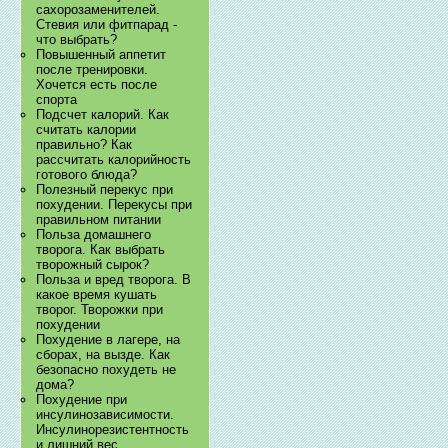
сахорозаменителей.
Стевия или фитпарад -
что выбрать?
Повышенный аппетит
после тренировки.
Хочется есть после
спорта
Подсчет калорий. Как
считать калории
правильно? Как
рассчитать калорийность
готового блюда?
Полезный перекус при
похудении. Перекусы при
правильном питании
Польза домашнего
творога. Как выбрать
творожный сырок?
Польза и вред творога. В
какое время кушать
творог. Творожки при
похудении
Похудение в лагере, на
сборах, на вызде. Как
безопасно похудеть не
дома?
Похудение при
инсулинозависимости.
Инсулинорезистентность
и лишний вес