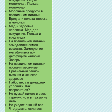
молокочая. Польза
молокочая
Молочные продукты в
правильном питании.
Вред или польза творога
и молочки.
Мёд и здоровье
человека. Мед для
похудения. Польза и
вред меда
На правильном питании
замедлился обмен
веществ. Замедление
метаболизма при
деффиците калорий.
Запоры
На правильном питании
пропали месячные.
Правильный рацион
питания и женское
здоровье
Набор веса в домашних
условиях. Как
поправиться?
Не пускай никого в свою
тарелку, но и в чужую не
лезь.
Не уходит лишний вес.
Что делать, если вес