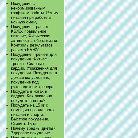
Похудение с
ненормированным
графиком работы. Режим
питания при работе в
ночную смену
Похудение – расчет
КБЖУ, правильное
питание, Физическая
активность, образ жизни.
Контроль результатов
расчета КБЖУ.
Похудение. Тренинг для
похудения. Фитнес
тренинг. Силовые,
кардио. Упражнения для
похудения. Похудение в
домашних условиях,
похудение под
руководством тренера.
Похудеть в ногах и
бедрах. Как локально
похудеть в ногах?
Похудеть на 15 кг с
помощью правильного
питания и спорта.
Быстрое похудение.
Скинуть 15 кг
Почему вредны диеты?
Здоровое похудение
Почему мы толстеем.