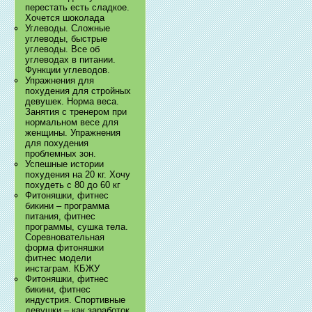
перестать есть сладкое.
Хочется шоколада
Углеводы. Сложные
углеводы, быстрые
углеводы. Все об
углеводах в питании.
Функции углеводов.
Упражнения для
похудения для стройных
девушек. Норма веса.
Занятия с тренером при
нормальном весе для
женщины. Упражнения
для похудения
проблемных зон.
Успешные истории
похудения на 20 кг. Хочу
похудеть с 80 до 60 кг
Фитоняшки, фитнес
бикини – программа
питания, фитнес
программы, сушка тела.
Соревновательная
форма фитоняшки
фитнес модели
инстаграм. КБЖУ
Фитоняшки, фитнес
бикини, фитнес
индустрия. Спортивные
девушки – как заработок