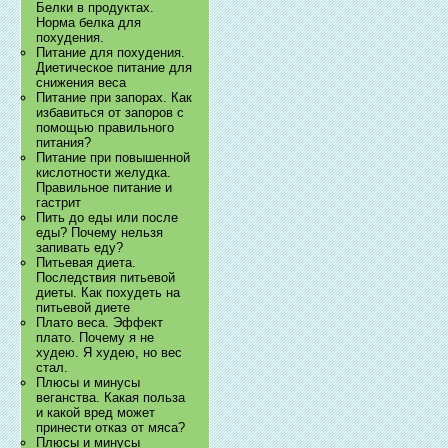
Белки в продуктах.
Норма белка для
похудения.
Питание для похудения.
Диетическое питание для
снижения веса
Питание при запорах. Как
избавиться от запоров с
помощью правильного
питания?
Питание при повышенной
кислотности желудка.
Правильное питание и
гастрит
Пить до еды или после
еды? Почему нельзя
запивать еду?
Питьевая диета.
Последствия питьевой
диеты. Как похудеть на
питьевой диете
Плато веса. Эффект
плато. Почему я не
худею. Я худею, но вес
стал.
Плюсы и минусы
веганства. Какая польза
и какой вред может
принести отказ от мяса?
Плюсы и минусы