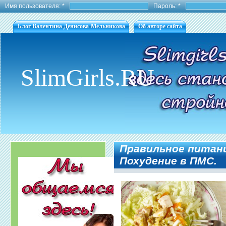
Имя пользователя:
*
Пароль:
*
Блог Валентина Денисова-Мельникова
Об авторе сайта
SlimGirls.RU
Правильное питани
Похудение в ПМС.