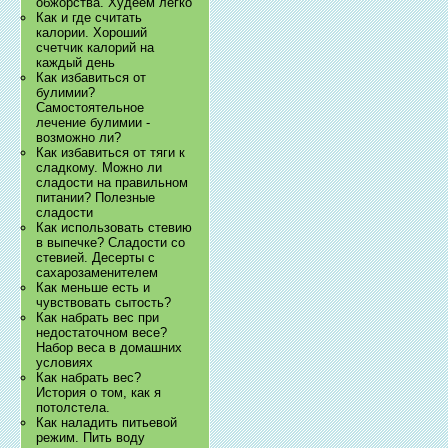
обжорства. Худеем легко
Как и где считать
калории. Хороший
счетчик калорий на
каждый день
Как избавиться от
булимии?
Самостоятельное
лечение булимии -
возможно ли?
Как избавиться от тяги к
сладкому. Можно ли
сладости на правильном
питании? Полезные
сладости
Как использовать стевию
в выпечке? Сладости со
стевией. Десерты с
сахарозаменителем
Как меньше есть и
чувствовать сытость?
Как набрать вес при
недостаточном весе?
Набор веса в домашних
условиях
Как набрать вес?
История о том, как я
потолстела.
Как наладить питьевой
режим. Пить воду