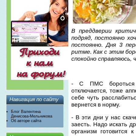
В преддверии критич
подряд, постоянно хо
постоянно. Дня 3 пе
ритме. Как с этим бор
спокойно справляюсь,
- С ПМС бороться 
отключается, тоже апп
себе чуть расслабить
Навигация по сайту
вернется в норму.
Блог Валентина
Денисова-Мельникова
- В эти дни у нас ска
Об авторе сайта
заесть. Надо искать д
организм готовится 