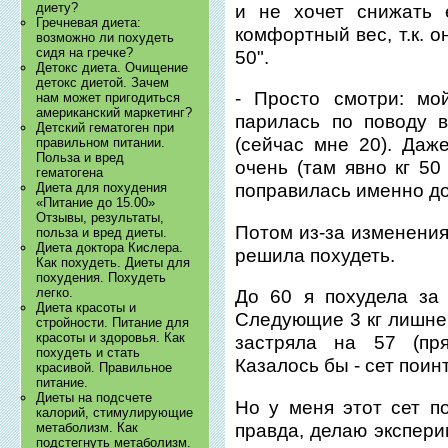
диету?
и не хочет снижать 
Гречневая диета:
комфортный вес, т.к. о
возможно ли похудеть
сидя на гречке?
50".
Детокс диета. Очищение
детокс диетой. Зачем
- Просто смотри: мо
нам может пригодиться
американский маркетинг?
парилась по поводу 
Детский гематоген при
(сейчас мне 20). Даже
правильном питании.
Польза и вред
очень (там явно кг 50
гематогена
Диета для похудения
поправилась именно до
«Питание до 15.00»
Отзывы, результаты,
Потом из-за изменения
польза и вред диеты.
Диета доктора Кислера.
решила похудеть.
Как похудеть. Диеты для
похудения. Похудеть
легко.
До 60 я похудела за
Диета красоты и
Следующие 3 кг лишнег
стройности. Питание для
красоты и здоровья. Как
застряла на 57 (пр
похудеть и стать
Казалось бы - сет поинт
красивой. Правильное
питание.
Диеты на подсчете
Но у меня этот сет по
калорий, стимулирующие
правда, делаю экспери
метаболизм. Как
подстегнуть метаболизм.