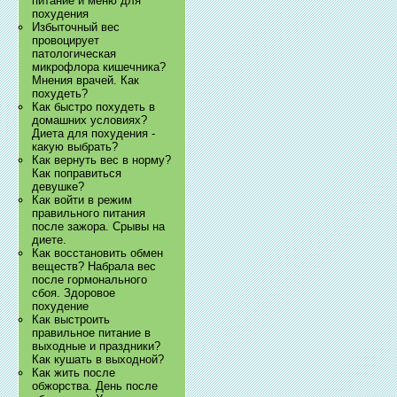
питание и меню для
похудения
Избыточный вес
провоцирует
патологическая
микрофлора кишечника?
Мнения врачей. Как
похудеть?
Как быстро похудеть в
домашних условиях?
Диета для похудения -
какую выбрать?
Как вернуть вес в норму?
Как поправиться
девушке?
Как войти в режим
правильного питания
после зажора. Срывы на
диете.
Как восстановить обмен
веществ? Набрала вес
после гормонального
сбоя. Здоровое
похудение
Как выстроить
правильное питание в
выходные и праздники?
Как кушать в выходной?
Как жить после
обжорства. День после