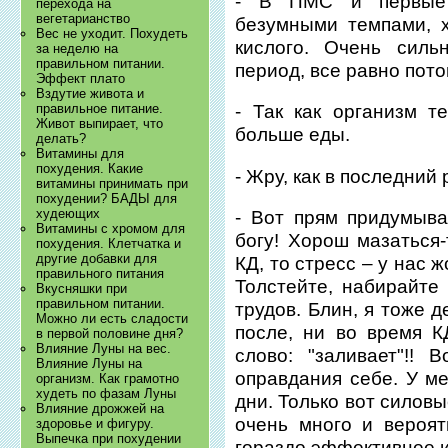
- В ПМС и первые 
перехода на
вегетарианство
безумными темпами, х
Вес не уходит. Похудеть
кислого. Очень силь
за неделю на
правильном питании.
период, все равно пото
Эффект плато
Вздутие живота и
правильное питание.
- Так как организм т
Живот выпирает, что
больше еды.
делать?
Витамины для
похудения. Какие
- Жру, как в последний 
витамины принимать при
похудении? БАДЫ для
худеющих
- Вот прям придумыва
Витамины с хромом для
богу! Хорош мазаться-
похудения. Клетчатка и
другие добавки для
КД, то стресс – у нас 
правильного питания
Толстейте, набирайте
Вкусняшки при
правильном питании.
трудов. Блин, я тоже д
Можно ли есть сладости
после, ни во время К
в первой половине дня?
Влияние Луны на вес.
слово: "заливает"!!
Влияние Луны на
оправдания себе. У ме
организм. Как грамотно
худеть по фазам Луны
дни. Только вот силовы
Влияние дрожжей на
очень много и вероят
здоровье и фигуру.
Выпечка при похудении
гораздо эффективнее и