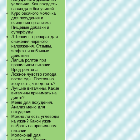
условиях. Как похудеть
навсегда и без усилий
Курс овсяного молочка
для похудения и
очищения организма.
Пищевые добавки и
суперфуды
Л-Теанин - препарат для
снижения нервного
напряжения. Отзывы,
эффект и побочные
действия
Лапша ролтон при
правильном питании.
Вред ролтона
Ложное чувство голода
после еды. Постоянно
хочу есть, что делать?
Лучшие витамины. Какие
витамины принимать на
диете?
Меню для похудения.
Анализ меню для
похудения.
Можно ли есть углеводы
на ужин? Какой ужин
выбрать на правильном
питании
Молокочай для
похудения. Рецепт