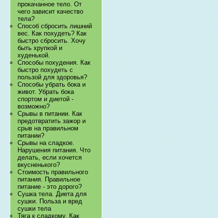
прокачанное тело. От
чего зависит качество
тела?
Способ сбросить лишний
вес. Как похудеть? Как
быстро сбросить. Хочу
быть хрупкой и
худенькой.
Способы похудения. Как
быстро похудеть с
пользой для здоровья?
Способы убрать бока и
живот. Убрать бока
спортом и диетой -
возможно?
Срывы в питании. Как
предотвратить зажор и
срыв на правильном
питании?
Срывы на сладкое.
Нарушения питания. Что
делать, если хочется
вкусненького?
Стоимость правильного
питания. Правильное
питание - это дорого?
Сушка тела. Диета для
сушки. Польза и вред
сушки тела
Тяга к сладкому. Как