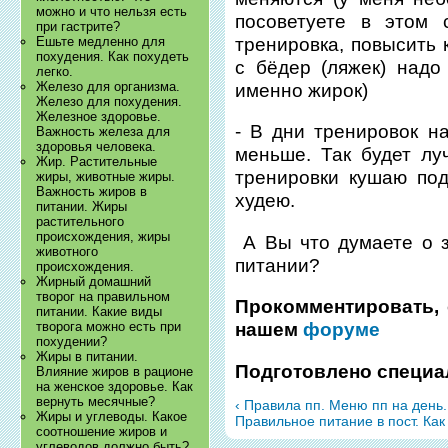
можно и что нельзя есть
посоветуете в этом 
при гастрите?
тренировка, повысить 
Ешьте медленно для
похудения. Как похудеть
с бёдер (ляжек) надо
легко.
Железо для организма.
именно жирок)
Железо для похудения.
Железное здоровье.
- В дни тренировок н
Важность железа для
здоровья человека.
меньше. Так будет лу
Жир. Растительные
тренировки кушаю под
жиры, животные жиры.
Важность жиров в
худею.
питании. Жиры
растительного
происхождения, жиры
А Вы что думаете о 
животного
питании?
происхождения.
Жирный домашний
творог на правильном
Прокомментировать, 
питании. Какие виды
творога можно есть при
нашем
форуме
похудении?
Жиры в питании.
Подготовлено специа
Влияние жиров в рационе
на женское здоровье. Как
вернуть месячные?
‹ Правила пп. Меню пп на день
Жиры и углеводы. Какое
Правильное питание в пост. Как
соотношение жиров и
углеводов должно быть?