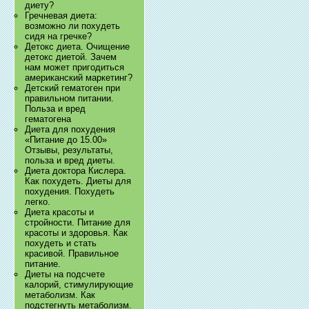
диету?
Гречневая диета:
возможно ли похудеть
сидя на гречке?
Детокс диета. Очищение
детокс диетой. Зачем
нам может пригодиться
американский маркетинг?
Детский гематоген при
правильном питании.
Польза и вред
гематогена
Диета для похудения
«Питание до 15.00»
Отзывы, результаты,
польза и вред диеты.
Диета доктора Кислера.
Как похудеть. Диеты для
похудения. Похудеть
легко.
Диета красоты и
стройности. Питание для
красоты и здоровья. Как
похудеть и стать
красивой. Правильное
питание.
Диеты на подсчете
калорий, стимулирующие
метаболизм. Как
подстегнуть метаболизм.