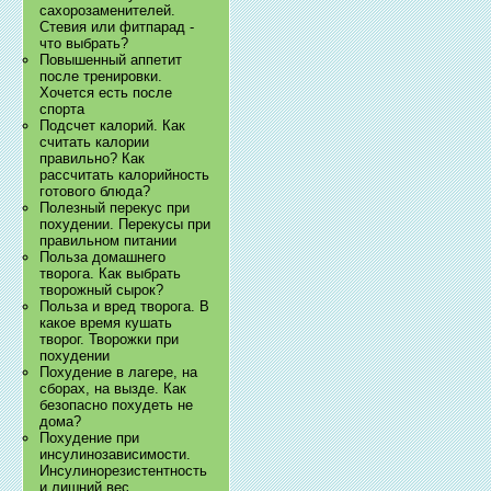
сахорозаменителей.
Стевия или фитпарад -
что выбрать?
Повышенный аппетит
после тренировки.
Хочется есть после
спорта
Подсчет калорий. Как
считать калории
правильно? Как
рассчитать калорийность
готового блюда?
Полезный перекус при
похудении. Перекусы при
правильном питании
Польза домашнего
творога. Как выбрать
творожный сырок?
Польза и вред творога. В
какое время кушать
творог. Творожки при
похудении
Похудение в лагере, на
сборах, на вызде. Как
безопасно похудеть не
дома?
Похудение при
инсулинозависимости.
Инсулинорезистентность
и лишний вес