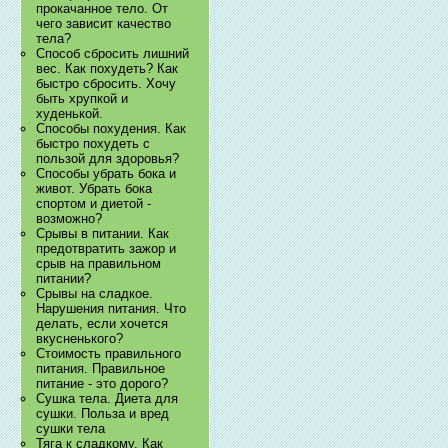
прокачанное тело. От
чего зависит качество
тела?
Способ сбросить лишний
вес. Как похудеть? Как
быстро сбросить. Хочу
быть хрупкой и
худенькой.
Способы похудения. Как
быстро похудеть с
пользой для здоровья?
Способы убрать бока и
живот. Убрать бока
спортом и диетой -
возможно?
Срывы в питании. Как
предотвратить зажор и
срыв на правильном
питании?
Срывы на сладкое.
Нарушения питания. Что
делать, если хочется
вкусненького?
Стоимость правильного
питания. Правильное
питание - это дорого?
Сушка тела. Диета для
сушки. Польза и вред
сушки тела
Тяга к сладкому. Как