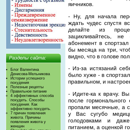
яичников.
- Ну, для начала пе
ждать чудес спустя вс
делайте из проце
зацикливайтесь, не
абонемент в спортзал
бы месяца на три, что
видно, что в голове по
Разделы сайта:
- Из-за истязаний се
Блог Валентина
Денисова-Мельникова
было хуже - в спортзал
Истории успешного
правильном, и настрое
похудения
Полезные рецепты
Правильное питание
- Идите-ка к врачу. В
4 эффективных способа
после гормонального 
похудеть. Способы
похудения. Как
пропали месячные, а с
эффективно похудеть.
у Вас сугубо медиц
7 причин появления
живота. Причины
голодовками и даж
появления живота у
женщин
питанием, а оценкой г