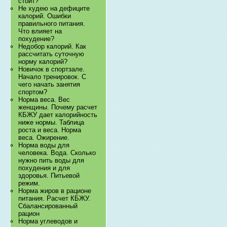
стоит?
Не худею на дефиците
калорий. Ошибки
правильного питания.
Что влияет на
похудение?
Недобор калорий. Как
рассчитать суточную
норму калорий?
Новичок в спортзале.
Начало тренировок. С
чего начать занятия
спортом?
Норма веса. Вес
женщины. Почему расчет
КБЖУ дает калорийность
ниже нормы. Таблица
роста и веса. Норма
веса. Ожирение.
Норма воды для
человека. Вода. Сколько
нужно пить воды для
похудения и для
здоровья. Питьевой
режим.
Норма жиров в рационе
питания. Расчет КБЖУ.
Сбалансированный
рацион
Норма углеводов и