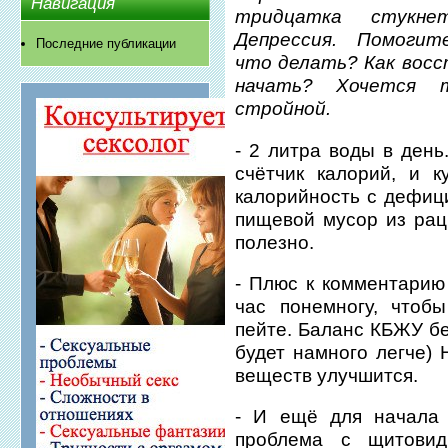
Навигация
тридцатка стукнет
Депрессия. Помогите
Последние публикации
что делать? Как вос
начать? Хочется т
стройной.
- 2 литра воды в день
счётчик калорий, и к
калорийность с дефиц
пищевой мусор из рац
полезно.
- Плюс к комментарию
час понемногу, чтоб
пейте. Баланс КБЖУ бе
будет намного легче) 
веществ улучшится.
- И ещё для начала 
проблема с щитови