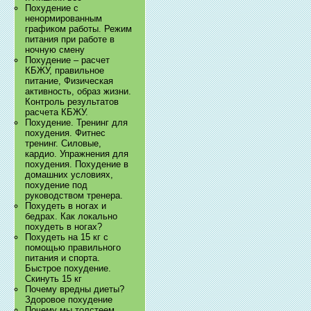
Похудение с
ненормированным
графиком работы. Режим
питания при работе в
ночную смену
Похудение – расчет
КБЖУ, правильное
питание, Физическая
активность, образ жизни.
Контроль результатов
расчета КБЖУ.
Похудение. Тренинг для
похудения. Фитнес
тренинг. Силовые,
кардио. Упражнения для
похудения. Похудение в
домашних условиях,
похудение под
руководством тренера.
Похудеть в ногах и
бедрах. Как локально
похудеть в ногах?
Похудеть на 15 кг с
помощью правильного
питания и спорта.
Быстрое похудение.
Скинуть 15 кг
Почему вредны диеты?
Здоровое похудение
Почему мы толстеем.