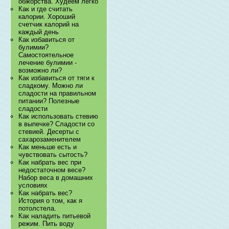
обжорства. Худеем легко
Как и где считать
калории. Хороший
счетчик калорий на
каждый день
Как избавиться от
булимии?
Самостоятельное
лечение булимии -
возможно ли?
Как избавиться от тяги к
сладкому. Можно ли
сладости на правильном
питании? Полезные
сладости
Как использовать стевию
в выпечке? Сладости со
стевией. Десерты с
сахарозаменителем
Как меньше есть и
чувствовать сытость?
Как набрать вес при
недостаточном весе?
Набор веса в домашних
условиях
Как набрать вес?
История о том, как я
потолстела.
Как наладить питьевой
режим. Пить воду