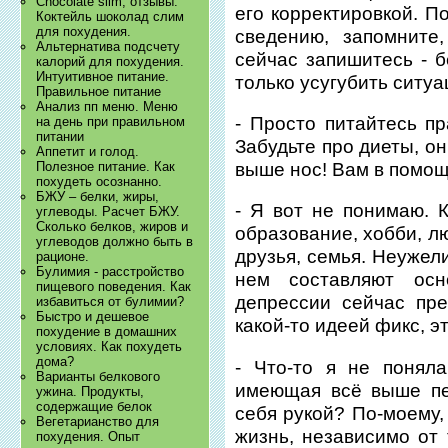
Chocolate slim, отзывы.
его корректировкой. П
Коктейль шоколад слим
для похудения.
сведению, запомните
Альтернатива подсчету
сейчас запишитесь - б
калорий для похудения.
Интуитивное питание.
только усугубить ситуа
Правильное питание
Анализ пп меню. Меню
- Просто питайтесь пр
на день при правильном
питании
Забудьте про диеты, он
Аппетит и голод.
выше нос! Вам в помощ
Полезное питание. Как
похудеть осознанно.
БЖУ – белки, жиры,
- Я вот не понимаю. 
углеводы. Расчет БЖУ.
Сколько белков, жиров и
образование, хобби, л
углеводов должно быть в
друзья, семья. Неужел
рационе.
Булимия - расстройство
нем составляют ос
пищевого поведения. Как
депрессии сейчас пр
избавиться от булимии?
Быстро и дешевое
какой-то идеей фикс, э
похудение в домашних
условиях. Как похудеть
дома?
- Что-то я не поняла
Варианты белкового
имеющая всё выше пе
ужина. Продукты,
содержащие белок
себя рукой? По-моему,
Вегетарианство для
жизнь, независимо от 
похудения. Опыт