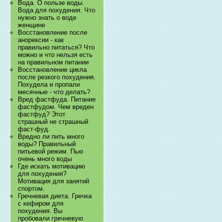
Вода. О пользе воды.
Вода для похудения. Что
нужно знать о воде
женщине
Восстановление после
анорексии - как
правильно питаться? Что
можно и что нельзя есть
на правильном питании
Восстановление цикла
после резкого похудения.
Похудела и пропали
месячные - что делать?
Вред фастфуда. Питание
фастфудом. Чем вреден
фастфуд? Этот
страшный не страшный
фаст-фуд.
Вредно ли пить много
воды? Правильный
питьевой режим. Пью
очень много воды
Где искать мотивацию
для похудения?
Мотивация для занятий
спортом.
Гречневая диета. Гречка
с кефиром для
похудения. Вы
пробовали гречневую