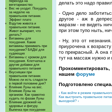
перехода на
делать это надо прави
вегетарианство
Вес не уходит. Похудеть
за неделю на
- Одно дело заботитьс
правильном питании.
другое - аж в депре
Эффект плато
Вздутие живота и
маразм - не видеть нич
правильное питание.
при этом тупо ныть, ни
Живот выпирает, что
делать?
Витамины для
- Ну, это от незнания
похудения. Какие
приурочена к возрасту
витамины принимать при
похудении? БАДЫ для
то прекрасный. А она п
худеющих
Витамины с хромом для
тут на массаж нужно и 
похудения. Клетчатка и
другие добавки для
Прокомментировать, 
правильного питания
Вкусняшки при
нашем
форуме
правильном питании.
Можно ли есть сладости
в первой половине дня?
Подготовлено специа
Влияние Луны на вес.
Влияние Луны на
‹ Как войти в режим правильног
организм. Как грамотно
Как выстроить правильное пита
худеть по фазам Луны
выходной? ›
Влияние дрожжей на
здоровье и фигуру.
Выпечка при похудении