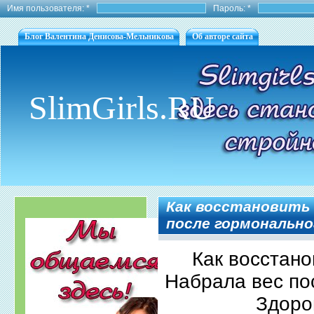
Имя пользователя:
*
Пароль:
*
Блог Валентина Денисова-Мельникова
Об авторе сайта
SlimGirls.RU
Как восстановить
после гормонально
Как восстан
Набрала вес по
Здоро