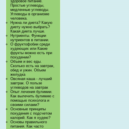
здоровое питание.
Простые углеводы,
медленные углеводы.
Углеводы в организме
человека.
Нужна ли диета? Какую
диету нужно выбрать?
Какая диета лучше.
Нутриенты. Функции
нутриентов в питании.
О фруктофобии среди
худеющих или Какие
фрукты можно есть при
похудении?
Объем и вес еды.
Сколько есть на завтрак,
обед и ужин. Объем
желудка
Овсяная каша - лучший
завтрак. О пользе
углеводов на завтрак
Опыт лечения булимии.
Как вылечить булимию с
помощью психолога и
своими силами?
Основные принципы
похудения с подсчетом
калорий. Как я худею?
Основы правильного
питания. Как часто