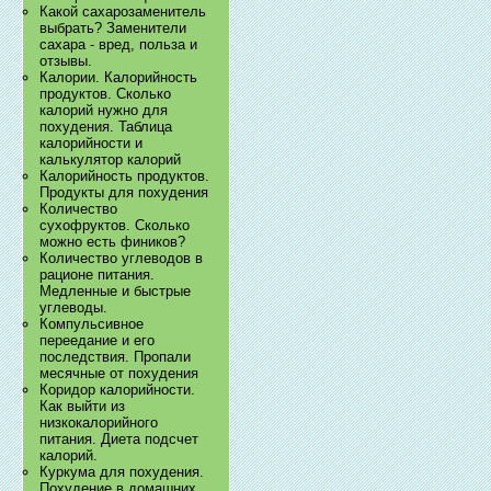
Какой сахарозаменитель
выбрать? Заменители
сахара - вред, польза и
отзывы.
Калории. Калорийность
продуктов. Сколько
калорий нужно для
похудения. Таблица
калорийности и
калькулятор калорий
Калорийность продуктов.
Продукты для похудения
Количество
сухофруктов. Сколько
можно есть фиников?
Количество углеводов в
рационе питания.
Медленные и быстрые
углеводы.
Компульсивное
переедание и его
последствия. Пропали
месячные от похудения
Коридор калорийности.
Как выйти из
низкокалорийного
питания. Диета подсчет
калорий.
Куркума для похудения.
Похудение в домашних