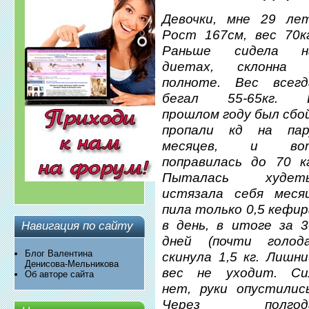
Девочки, мне 29 лет
Рост 167см, вес 70кг
Раньше сидела н
диетах, склонна 
полноте. Вес всегд
бегал 55-65кг. 
прошлом году был сбо
пропали кд на пар
месяцев, и во
поправилась до 70 кг
Пыталась худеть
истязала себя месяц
пила только 0,5 кефи
в день, в итоге за 3
Навигация по сайту
дней (почти голода
Блог Валентина
скинула 1,5 кг. Лишн
Денисова-Мельникова
вес не уходит. Си
Об авторе сайта
нет, руки опустились
Через полгод