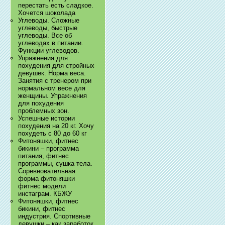
перестать есть сладкое.
Хочется шоколада
Углеводы. Сложные
углеводы, быстрые
углеводы. Все об
углеводах в питании.
Функции углеводов.
Упражнения для
похудения для стройных
девушек. Норма веса.
Занятия с тренером при
нормальном весе для
женщины. Упражнения
для похудения
проблемных зон.
Успешные истории
похудения на 20 кг. Хочу
похудеть с 80 до 60 кг
Фитоняшки, фитнес
бикини – программа
питания, фитнес
программы, сушка тела.
Соревновательная
форма фитоняшки
фитнес модели
инстаграм. КБЖУ
Фитоняшки, фитнес
бикини, фитнес
индустрия. Спортивные
девушки – как заработок