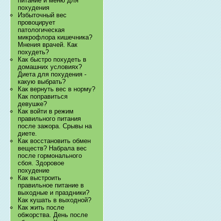
питание и меню для
похудения
Избыточный вес
провоцирует
патологическая
микрофлора кишечника?
Мнения врачей. Как
похудеть?
Как быстро похудеть в
домашних условиях?
Диета для похудения -
какую выбрать?
Как вернуть вес в норму?
Как поправиться
девушке?
Как войти в режим
правильного питания
после зажора. Срывы на
диете.
Как восстановить обмен
веществ? Набрала вес
после гормонального
сбоя. Здоровое
похудение
Как выстроить
правильное питание в
выходные и праздники?
Как кушать в выходной?
Как жить после
обжорства. День после