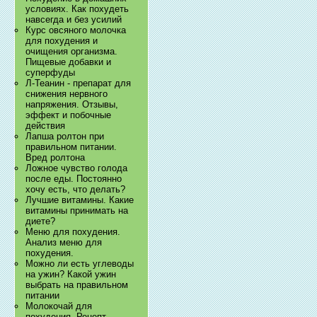
условиях. Как похудеть
навсегда и без усилий
Курс овсяного молочка
для похудения и
очищения организма.
Пищевые добавки и
суперфуды
Л-Теанин - препарат для
снижения нервного
напряжения. Отзывы,
эффект и побочные
действия
Лапша ролтон при
правильном питании.
Вред ролтона
Ложное чувство голода
после еды. Постоянно
хочу есть, что делать?
Лучшие витамины. Какие
витамины принимать на
диете?
Меню для похудения.
Анализ меню для
похудения.
Можно ли есть углеводы
на ужин? Какой ужин
выбрать на правильном
питании
Молокочай для
похудения. Рецепт