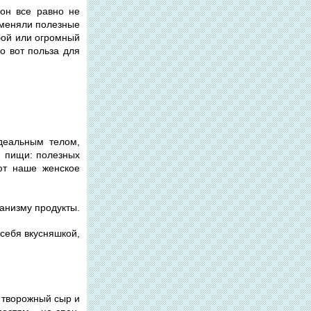
он все равно не
заменяли полезные
бой или огромный
о вот польза для
идеальным телом,
й пищи: полезных
ют наше женское
ганизму продукты.
 себя вкусняшкой,
.
 творожный сыр и