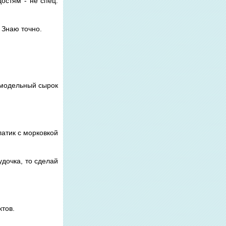
достям - не спец.
. Знаю точно.
самодельный сырок
латик с морковкой
удочка, то сделай
ктов.