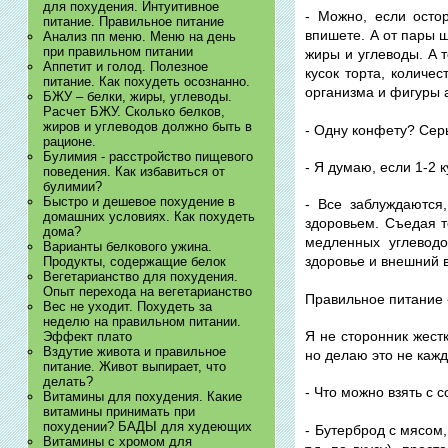
для похудения. Интуитивное
- Можно, если осто
питание. Правильное питание
впишете. А от пары 
Анализ пп меню. Меню на день
при правильном питании
жиры и углеводы. А 
Аппетит и голод. Полезное
кусок торта, количе
питание. Как похудеть осознанно.
организма и фигуры 
БЖУ – белки, жиры, углеводы.
Расчет БЖУ. Сколько белков,
жиров и углеводов должно быть в
- Одну конфету? Сер
рационе.
Булимия - расстройство пищевого
- Я думаю, если 1-2 к
поведения. Как избавиться от
булимии?
Быстро и дешевое похудение в
- Все заблуждаются
домашних условиях. Как похудеть
здоровьем. Съедая т
дома?
медленных углеводо
Варианты белкового ужина.
здоровье и внешний 
Продукты, содержащие белок
Вегетарианство для похудения.
Опыт перехода на вегетарианство
Правильное питание 
Вес не уходит. Похудеть за
неделю на правильном питании.
Я не сторонник жестк
Эффект плато
Вздутие живота и правильное
но делаю это не кажд
питание. Живот выпирает, что
делать?
- Что можно взять с 
Витамины для похудения. Какие
витамины принимать при
похудении? БАДЫ для худеющих
- Бутерброд с мясом
Витамины с хромом для