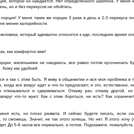
рция, которой он наедается. Нет определенного шаблона. У меня 
ень, но и без перекусов не обойтись.
 порция! У меня такие же порции 3 раза в день и 2-3 перекуса п
 не менее калорийности.
 человека, который адекватно относится к еде, последнее время эт
так, как комфортно вам!
рции, маленькими не наедаюсь, все равно потом кусочничать бу
2. Кому как удобней.
лся и как с этим быть. Я живу в общежитии и вся моя проблема в т
, когда все вокруг едят и что-то предлагают, и это, естественно, 
 отказываться и сдерживаться. Откажу раз, откажу другой, но 
 вокруг что-то жуют. Как с этим бороться, не есть? Как ограничи
меня есть, но плохо развита. И сейчас будете писать, если с
 то сможешь. Значит, не так этого хочешь. Но нет. Я этого хочу (
дит. До 5-6 часов все нормально, а потом. Подскажите, пожалуйста.