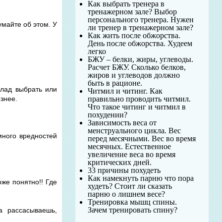
Как выбрать тренера в
тренажерном зале? Выбор
персонального тренера. Нужен
умайте об этом. У
ли тренер в тренажерном зале?
Как жить после обжорства.
День после обжорства. Худеем
легко
БЖУ – белки, жиры, углеводы.
Расчет БЖУ. Сколько белков,
жиров и углеводов должно
быть в рационе.
олад выбрать или
Читмил и читинг. Как
знее.
правильно проводить читмил.
Что такое читинг и читмил в
похудении?
Зависимость веса от
менструального цикла. Вес
много вредностей
перед месячными. Вес во время
месячных. Естественное
увеличение веса во время
критических дней.
33 причины похудеть
Как намекнуть парню что пора
оже понятно!! Где
худеть? Стоит ли сказать
парню о лишнем весе?
Тренировка мышц спины.
Зачем тренировать спину?
а рассасываешь,