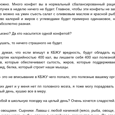
рожно. Много конфет вы в нормальный сбалансированный раци
штучек в неделю ничего не будет. Главное, чтобы эти конфеты не 
то можно на ужин съесть салат с оливковым маслом и красной ры
ство калорий и жиров с углеводами будет примерно одинаковое, н
абсолютно разная.
ьезно? Да кто насытится одной конфетой?
ушать, то ничего страшного не будет.
, думая, что если впишут в КБЖУ вредность, будут обладать 
ортик калорийностью 400 кал, вы лишаете себя 400 кал полезно
в, которые обеспечивают сытость, жиров, которые поддержива
вид, белка, который строит наши мышцы.
- это не вписывание в КБЖУ чего попало, это полезные вашему ор
их диет и у меня нет пп головного мозга, я тоже могу порадовать
ый день, кушаю все в меру.
собой в школьную поездку на целый день? Очень хочется сладостей
, овощами. Сырники. Лаваш с любой начинкой (мясо, рыба, овощи,