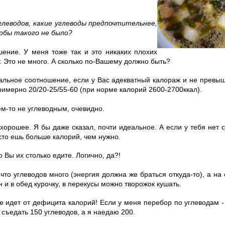
глеводов, какие углеводы предпочтительнее,
обы такого не было?
ение. У меня тоже так и это никаких плохих
. Это не много. А сколько по-Вашему должно быть?
мальное соотношение, если у Вас адекватный калораж и не превы
римерно 20/20-25/55-60 (при норме калорий 2600-2700ккал).
чем-то не углеводным, очевидно.
орошее. Я бы даже сказал, почти идеальное. А если у тебя нет с
сто ешь больше калорий, чем нужно.
о Вы их столько едите. Логично, да?!
 что углеводов много (энергия должна же браться откуда-то), а на
ин и в обед курочку, в перекусы можно творожок кушать.
ие идет от дефицита калорий! Если у меня перебор по углеводам -
съедать 150 углеводов, а я наедаю 200.