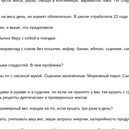
то кусок мяса, рыбы, овощи в контейнере, вариантов тьма. По сла
.
ут на весь день, их кормят обязательно. В школе отработала 22 года
ик, и выше, что предложили.
бычно беру с собой в поездки.
, мармелад с соком без посыпки, зефир, банан, яблоко, сырники, 
озьми сладостей. В чем проблема?
ны пп с овсяной мукой. Сырники запечённые. Морковный пирог. Са
ами в рукаве и в судочек, но если не принято у вас так кушать с с
ь рецепты диетических и проверенных кексов.
примерный вес порции на пп, если кушать три раза в день?
ать, учитывать ваш вес, ваши затраты энергии, калорийность проду