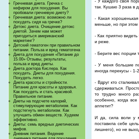
- У каждого своя по
Гречневая диета. Гречка с
так. Кушаю 3 раза в д
кефиром для похудения. Вы
пробовали гречневую диету?
Гречневая диета: возможно ли
- Какая хорошенькая
похудеть сидя на гречке?
меньше, но при этом
Детокс диета. Очищение детокс
диетой. Зачем нам может
- Как приятно видеть
пригодиться американский
маркетинг?
и реже.
Детский гематоген при правильном
питании. Польза и вред гематогена
- Берите вес порции 
Диета для похудения «Питание до
15.00» Отзывы, результаты,
польза и вред диеты.
- У меня большие по
Диета доктора Кислера. Как
иногда перекусы - 1-
похудеть. Диеты для похудения.
Похудеть легко.
- Вдруг кто сталкива
Диета красоты и стройности.
Питание для красоты и здоровья.
сдерживаться. Просто
Как похудеть и стать красивой.
то трудно много раз
Правильное питание.
особенно, когда все
Диеты на подсчете калорий,
стимулирующие метаболизм. Как
аппетит?
подстегнуть метаболизм. Как
улучшить обмен веществ. Худеем
И да, сила воли у 
эффективно.
поставила себе цель,
Диеты: семь вредных диетических
мифов.
лишнего), но не выхо
Дневник питания. Ведение
дневника питания для похудения.