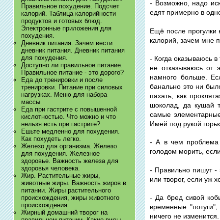
- Возможно, надо ис
Правильное похудение. Подсчет
едят примерно в одно
калорий. Таблица калорийности
продуктов и готовых блюд.
Электронные приложения для
Ещё после прогулки н
похудения.
калорий, зачем мне п
Дневник питания. Зачем вести
дневник питания. Дневник питания
для похудения.
- Когда оказываюсь в 
Доступно ли правильное питание.
не отказываюсь от 
Правильное питание - это дорого?
намного больше. Есл
Еда до тренировки и после
банально это ни было
тренировки. Питание при силовых
нагрузках. Меню для набора
пахать, как проклят
массы
шоколад, да кушай т
Еда при гастрите с повышенной
самые элементарные,
кислотностью. Что можно и что
Имей под рукой горьк
нельзя есть при гастрите?
Ешьте медленно для похудения.
Как похудеть легко.
- А в чем проблема
Железо для организма. Железо
голодом морить, если
для похудения. Железное
здоровье. Важность железа для
здоровья человека.
- Правильно пишут -
Жир. Растительные жиры,
или творог, если уж х
животные жиры. Важность жиров в
питании. Жиры растительного
- Да бред сивой коб
происхождения, жиры животного
происхождения.
временные "потуги",
Жирный домашний творог на
ничего не изменится.
правильном питании. Какие виды