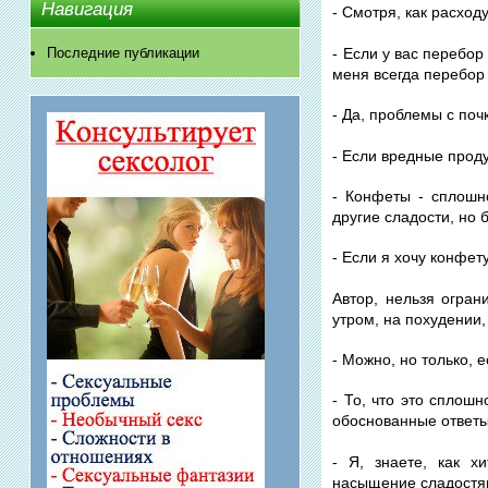
Навигация
- Смотря, как расходу
- Если у вас перебор
Последние публикации
меня всегда перебор 
- Да, проблемы с поч
- Если вредные проду
- Конфеты - сплошн
другие сладости, но
- Если я хочу конфет
Автор, нельзя огра
утром, на похудении,
- Можно, но только, 
- То, что это сплошн
обоснованные ответы
- Я, знаете, как х
насыщение сладостям