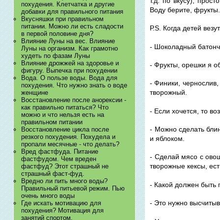
т.д. по вкусу), прос
похудения. Клетчатка и другие
Воду берите, фрукты
добавки для правильного питания
Вкусняшки при правильном
питании. Можно ли есть сладости
Р.S. Когда детей вез
в первой половине дня?
Влияние Луны на вес. Влияние
- Шоколадный батонч
Луны на организм. Как грамотно
худеть по фазам Луны
Влияние дрожжей на здоровье и
- Фрукты, орешки я о
фигуру. Выпечка при похудении
Вода. О пользе воды. Вода для
- Финики, чернослив
похудения. Что нужно знать о воде
творожный.
женщине
Восстановление после анорексии -
как правильно питаться? Что
- Если хочется, то в
можно и что нельзя есть на
правильном питании
- Можно сделать бли
Восстановление цикла после
резкого похудения. Похудела и
и яблоком.
пропали месячные - что делать?
Вред фастфуда. Питание
- Сделай мясо с овощ
фастфудом. Чем вреден
творожные кексы, ест
фастфуд? Этот страшный не
страшный фаст-фуд.
Вредно ли пить много воды?
- Какой должен быть 
Правильный питьевой режим. Пью
очень много воды
- Это нужно высчитыв
Где искать мотивацию для
похудения? Мотивация для
занятий спортом.