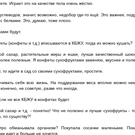
ете. Играет это на качестве тела очень жёстко.
 углеводов, значит, возможно, недобор где-то ещё. Это важнее, под
с белками. Это, думаю, тоже плохо.
ками будут.
кты (конфеты и т.д.) вписываются в КБЖУ, тогда их можно кушать?
ой сахар, растительные жиры и ешки, лучше качественный шок
 более полезные. Я конфеты сухофруктами заменяю, вкуснее и поле
у, то идите в сад со своими сухофруктами, простите.
ничивать себя всю жизнь. На поддержании веса вполне можно не
 конечно, не советую, разве что иногда.
если не все КБЖУ в конфетах будет.
ой сахар и т.д. - понятно! Что не полезно и лучше сухофрукты - т
, по существу?!
итро обманывала организм? Покупала сосачки маленькие. Пок
и идет и больше не хочется.