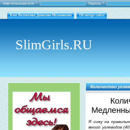
Имя пользователя:
*
Пароль:
*
Блог Валентина Денисова-Мельникова
Об авторе сайта
SlimGirls.RU
Количество углев
Коли
Медленны
Я сижу на правильн
много углеводов (4