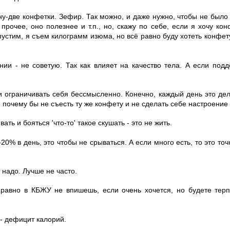
дну-две конфетки. Зефир. Так можно, и даже нужно, чтобы не было
прочее, оно полезнее и т.п., но, скажу по себе, если я хочу кон
пустим, я съем килограмм изюма, но всё равно буду хотеть конфет
нии - не советую. Так как влияет на качество тела. А если подд
 ограничивать себя бессмысленно. Конечно, каждый день это дел
, почему бы не съесть ту же конфету и не сделать себе настроение
ать и бояться 'что-то' такое скушать - это не жить.
20% в день, это чтобы не срываться. А если много есть, то это то
 надо. Лучше не часто.
 равно в КБЖУ не впишешь, если очень хочется, но будете терп
 - дефицит калорий.