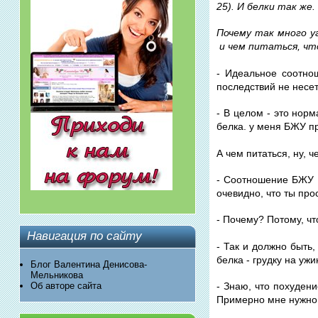
25). И белки так же.
Почему так много у
и чем питаться, чт
- Идеальное соотнош
последствий не несет
- В целом - это нор
белка. у меня БЖУ п
А чем питаться, ну, 
- Соотношение БЖУ х
очевидно, что ты про
- Почему? Потому, чт
Навигация по сайту
- Так и должно быть,
белка - грудку на уж
Блог Валентина Денисова-
Мельникова
Об авторе сайта
- Знаю, что похуден
Примерно мне нужно 