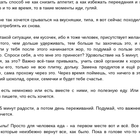
кать способ не как снизить аппетит, а как избежать переедания и
 и то же время, то в такие моменты иди, гуляй.
е так хочется срываться на вкусняшки, типа, я вот сейчас походи
отреблять их снова.
такой ситуации, ем кусочек, ибо я тоже человек, присутствует желан
этого, чем дольше удерживать, тем больше ты захочешь это, и 
и у тебя после этого начинается жор, то подумай о пользе это
. Спроси себя, а что мне это принесет? Удовольствие на 5 минут,
ая, за это? Важно всё-таки привыкать, учить свой организм к хо
ы его, только не всю плитку, дольку. Замена продуктов и ещё 
 сама прохожу через это. Через время поймешь, что ничего в эт
ий шоколад, орехи, семечки и будет тебе счастье.
 есть немножко или есть вместе с ними, но полезную еду. Ил
 пишете, что есть хочется.
 5 минут радости, а потом день переживаний. Подумай, что важне
очется.
ылы! Просто для человека еда - на первом месте вот и всё. Все
 которые неизбежно вернут все, как было. Пока в голове что-то 