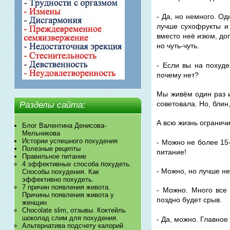
- Да, но немного. О
лучше сухофрукты и 
вместо неё изюм, до
но чуть-чуть.
- Если вы на похуде
почему нет?
Мы живём один раз и
советовала. Но, блин
Разделы сайта:
А всю жизнь ограничив
Блог Валентина Денисова-
Мельникова
Истории успешного похудения
- Можно не более 15-
Полезные рецепты
питание!
Правильное питание
4 эффективных способа похудеть.
- Можно, но лучше не
Способы похудения. Как
эффективно похудеть.
7 причин появления живота.
- Можно. Много все
Причины появления живота у
поздно будет срыв.
женщин
Chocolate slim, отзывы. Коктейль
шоколад слим для похудения.
- Да, можно. Главное
Альтернатива подсчету калорий