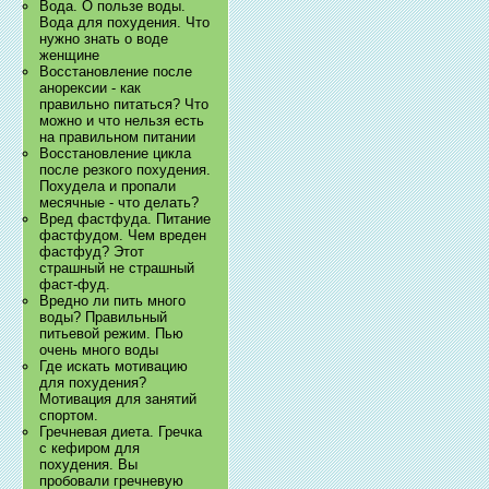
Вода. О пользе воды.
Вода для похудения. Что
нужно знать о воде
женщине
Восстановление после
анорексии - как
правильно питаться? Что
можно и что нельзя есть
на правильном питании
Восстановление цикла
после резкого похудения.
Похудела и пропали
месячные - что делать?
Вред фастфуда. Питание
фастфудом. Чем вреден
фастфуд? Этот
страшный не страшный
фаст-фуд.
Вредно ли пить много
воды? Правильный
питьевой режим. Пью
очень много воды
Где искать мотивацию
для похудения?
Мотивация для занятий
спортом.
Гречневая диета. Гречка
с кефиром для
похудения. Вы
пробовали гречневую