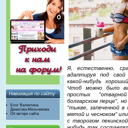
Я, естественно, ср
адаптируя под свой 
какой-нибудь хороши
Чтоб можно было в
Навигация по сайту
простых "отварно
болгарском перце", но
Блог Валентина
"тыкве, запеченной в
Денисова-Мельникова
мятой и чесноком" или
Об авторе сайта
с творогом пекинско
нибудь так составля