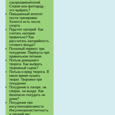
сахорозаменителей.
Стевия или фитпарад -
что выбрать?
Повышенный аппетит
после тренировки.
Хочется есть после
спорта
Подсчет калорий. Как
считать калории
правильно? Как
рассчитать калорийность
готового блюда?
Полезный перекус при
похудении. Перекусы при
правильном питании
Польза домашнего
творога. Как выбрать
творожный сырок?
Польза и вред творога. В
какое время кушать
творог. Творожки при
похудении
Похудение в лагере, на
сборах, на вызде. Как
безопасно похудеть не
дома?
Похудение при
инсулинозависимости.
Инсулинорезистентность
и лишний вес