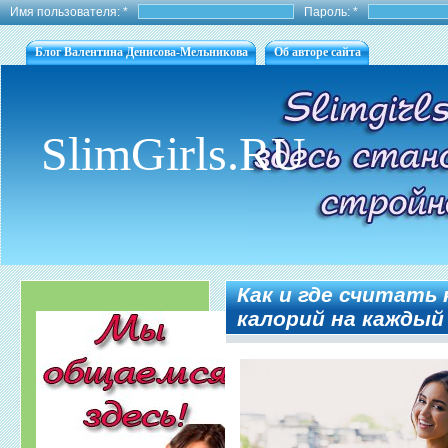
Имя пользователя:
*
Пароль:
*
Блог Валентина Денисова-Мельникова
Об авторе сайта
SlimGirls.RU
Как и где считать
калорий на каждый