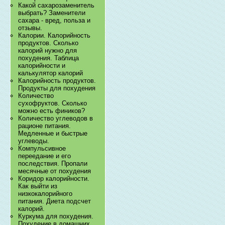
Какой сахарозаменитель
выбрать? Заменители
сахара - вред, польза и
отзывы.
Калории. Калорийность
продуктов. Сколько
калорий нужно для
похудения. Таблица
калорийности и
калькулятор калорий
Калорийность продуктов.
Продукты для похудения
Количество
сухофруктов. Сколько
можно есть фиников?
Количество углеводов в
рационе питания.
Медленные и быстрые
углеводы.
Компульсивное
переедание и его
последствия. Пропали
месячные от похудения
Коридор калорийности.
Как выйти из
низкокалорийного
питания. Диета подсчет
калорий.
Куркума для похудения.
Похудение в домашних