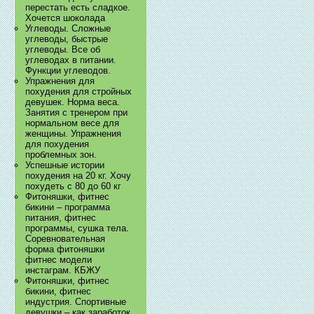
перестать есть сладкое.
Хочется шоколада
Углеводы. Сложные
углеводы, быстрые
углеводы. Все об
углеводах в питании.
Функции углеводов.
Упражнения для
похудения для стройных
девушек. Норма веса.
Занятия с тренером при
нормальном весе для
женщины. Упражнения
для похудения
проблемных зон.
Успешные истории
похудения на 20 кг. Хочу
похудеть с 80 до 60 кг
Фитоняшки, фитнес
бикини – программа
питания, фитнес
программы, сушка тела.
Соревновательная
форма фитоняшки
фитнес модели
инстаграм. КБЖУ
Фитоняшки, фитнес
бикини, фитнес
индустрия. Спортивные
девушки – как заработок