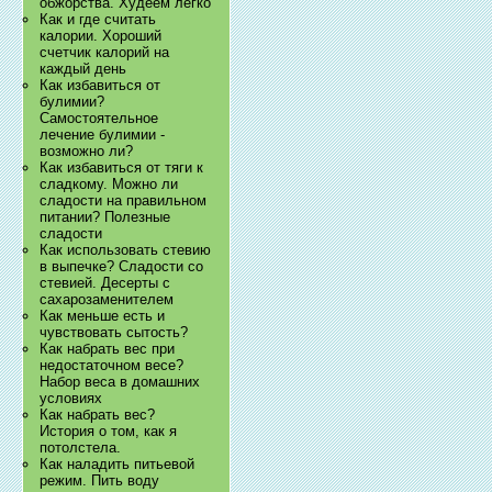
обжорства. Худеем легко
Как и где считать
калории. Хороший
счетчик калорий на
каждый день
Как избавиться от
булимии?
Самостоятельное
лечение булимии -
возможно ли?
Как избавиться от тяги к
сладкому. Можно ли
сладости на правильном
питании? Полезные
сладости
Как использовать стевию
в выпечке? Сладости со
стевией. Десерты с
сахарозаменителем
Как меньше есть и
чувствовать сытость?
Как набрать вес при
недостаточном весе?
Набор веса в домашних
условиях
Как набрать вес?
История о том, как я
потолстела.
Как наладить питьевой
режим. Пить воду