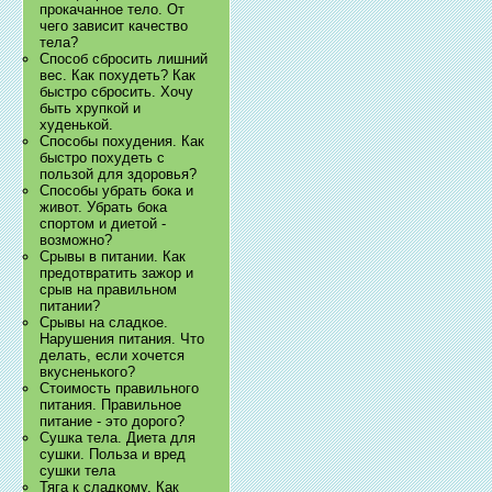
прокачанное тело. От
чего зависит качество
тела?
Способ сбросить лишний
вес. Как похудеть? Как
быстро сбросить. Хочу
быть хрупкой и
худенькой.
Способы похудения. Как
быстро похудеть с
пользой для здоровья?
Способы убрать бока и
живот. Убрать бока
спортом и диетой -
возможно?
Срывы в питании. Как
предотвратить зажор и
срыв на правильном
питании?
Срывы на сладкое.
Нарушения питания. Что
делать, если хочется
вкусненького?
Стоимость правильного
питания. Правильное
питание - это дорого?
Сушка тела. Диета для
сушки. Польза и вред
сушки тела
Тяга к сладкому. Как