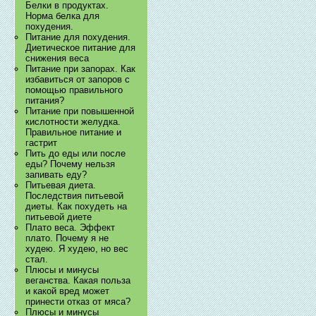
Белки в продуктах.
Норма белка для
похудения.
Питание для похудения.
Диетическое питание для
снижения веса
Питание при запорах. Как
избавиться от запоров с
помощью правильного
питания?
Питание при повышенной
кислотности желудка.
Правильное питание и
гастрит
Пить до еды или после
еды? Почему нельзя
запивать еду?
Питьевая диета.
Последствия питьевой
диеты. Как похудеть на
питьевой диете
Плато веса. Эффект
плато. Почему я не
худею. Я худею, но вес
стал.
Плюсы и минусы
веганства. Какая польза
и какой вред может
принести отказ от мяса?
Плюсы и минусы