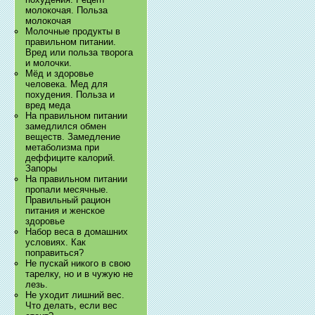
молокочая. Польза
молокочая
Молочные продукты в
правильном питании.
Вред или польза творога
и молочки.
Мёд и здоровье
человека. Мед для
похудения. Польза и
вред меда
На правильном питании
замедлился обмен
веществ. Замедление
метаболизма при
деффиците калорий.
Запоры
На правильном питании
пропали месячные.
Правильный рацион
питания и женское
здоровье
Набор веса в домашних
условиях. Как
поправиться?
Не пускай никого в свою
тарелку, но и в чужую не
лезь.
Не уходит лишний вес.
Что делать, если вес