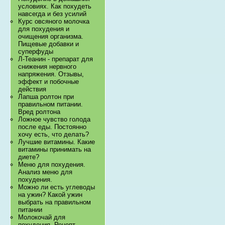
условиях. Как похудеть
навсегда и без усилий
Курс овсяного молочка
для похудения и
очищения организма.
Пищевые добавки и
суперфуды
Л-Теанин - препарат для
снижения нервного
напряжения. Отзывы,
эффект и побочные
действия
Лапша ролтон при
правильном питании.
Вред ролтона
Ложное чувство голода
после еды. Постоянно
хочу есть, что делать?
Лучшие витамины. Какие
витамины принимать на
диете?
Меню для похудения.
Анализ меню для
похудения.
Можно ли есть углеводы
на ужин? Какой ужин
выбрать на правильном
питании
Молокочай для
похудения. Рецепт