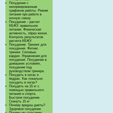
Похудение с
ненормированным
графиком работы. Режим
питания при работе в
ночную смену
Похудение – расчет
КБЖУ, правильное
питание, Физическая
активность, образ жизни.
Контроль результатов
расчета КБЖУ.
Похудение. Тренинг для
похудения. Фитнес
тренинг. Силовые,
кардио. Упражнения для
похудения. Похудение в
домашних условиях,
похудение под
руководством тренера.
Похудеть в ногах и
бедрах. Как локально
похудеть в ногах?
Похудеть на 15 кг с
помощью правильного
питания и спорта.
Быстрое похудение.
Скинуть 15 кг
Почему вредны диеты?
Здоровое похудение
Почему мы толстеем.