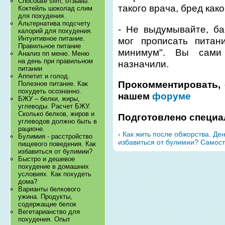
Chocolate slim, отзывы.
такого врача, бред како
Коктейль шоколад слим
для похудения.
Альтернатива подсчету
- Не выдумывайте, б
калорий для похудения.
Интуитивное питание.
мог прописать питан
Правильное питание
минимум". Вы сами
Анализ пп меню. Меню
на день при правильном
назначили.
питании
Аппетит и голод.
Прокомментировать, 
Полезное питание. Как
похудеть осознанно.
нашем
форуме
БЖУ – белки, жиры,
углеводы. Расчет БЖУ.
Сколько белков, жиров и
Подготовлено специа
углеводов должно быть в
рационе.
‹ Как жить после обжорства. Де
Булимия - расстройство
избавиться от булимии? Самост
пищевого поведения. Как
избавиться от булимии?
Быстро и дешевое
похудение в домашних
условиях. Как похудеть
дома?
Варианты белкового
ужина. Продукты,
содержащие белок
Вегетарианство для
похудения. Опыт