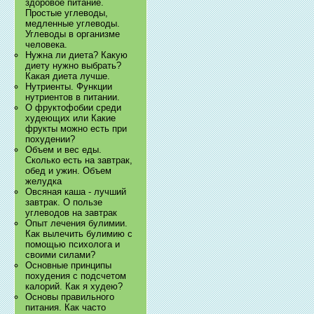
здоровое питание.
Простые углеводы,
медленные углеводы.
Углеводы в организме
человека.
Нужна ли диета? Какую
диету нужно выбрать?
Какая диета лучше.
Нутриенты. Функции
нутриентов в питании.
О фруктофобии среди
худеющих или Какие
фрукты можно есть при
похудении?
Объем и вес еды.
Сколько есть на завтрак,
обед и ужин. Объем
желудка
Овсяная каша - лучший
завтрак. О пользе
углеводов на завтрак
Опыт лечения булимии.
Как вылечить булимию с
помощью психолога и
своими силами?
Основные принципы
похудения с подсчетом
калорий. Как я худею?
Основы правильного
питания. Как часто