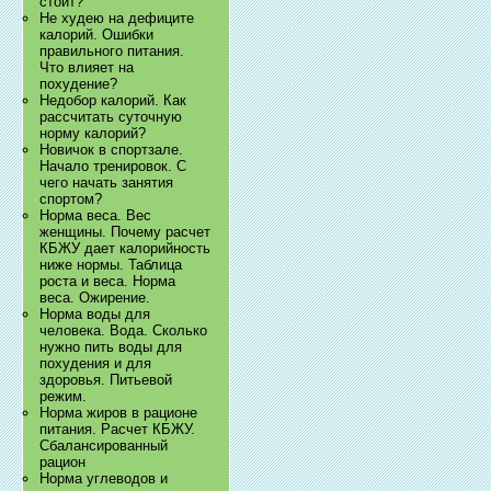
стоит?
Не худею на дефиците
калорий. Ошибки
правильного питания.
Что влияет на
похудение?
Недобор калорий. Как
рассчитать суточную
норму калорий?
Новичок в спортзале.
Начало тренировок. С
чего начать занятия
спортом?
Норма веса. Вес
женщины. Почему расчет
КБЖУ дает калорийность
ниже нормы. Таблица
роста и веса. Норма
веса. Ожирение.
Норма воды для
человека. Вода. Сколько
нужно пить воды для
похудения и для
здоровья. Питьевой
режим.
Норма жиров в рационе
питания. Расчет КБЖУ.
Сбалансированный
рацион
Норма углеводов и