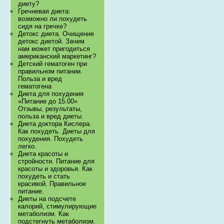
диету?
Гречневая диета:
возможно ли похудеть
сидя на гречке?
Детокс диета. Очищение
детокс диетой. Зачем
нам может пригодиться
американский маркетинг?
Детский гематоген при
правильном питании.
Польза и вред
гематогена
Диета для похудения
«Питание до 15.00»
Отзывы, результаты,
польза и вред диеты.
Диета доктора Кислера.
Как похудеть. Диеты для
похудения. Похудеть
легко.
Диета красоты и
стройности. Питание для
красоты и здоровья. Как
похудеть и стать
красивой. Правильное
питание.
Диеты на подсчете
калорий, стимулирующие
метаболизм. Как
подстегнуть метаболизм.