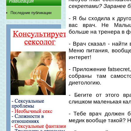
Навигация
секретами? Заранее б
Последние публикации
- Я бы сходила к друг
вас врач. Не Малы
больше на тренера в ф
- Врач сказал - найти
Меню питания, вообще-
интерет!
- Приложение fatsecre
собраны там самосто
диетологию.
- Бегите от этого вр
слишком маленькая ка
- Тебе врач должен 
медик вообще такой? Н