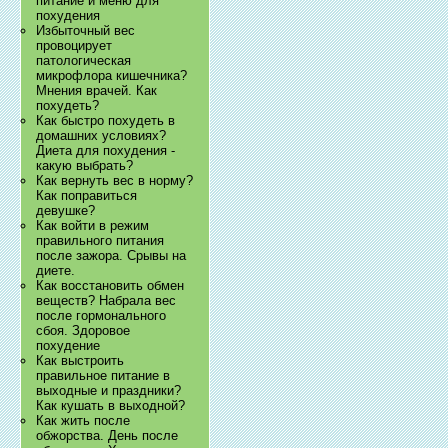
питание и меню для
похудения
Избыточный вес
провоцирует
патологическая
микрофлора кишечника?
Мнения врачей. Как
похудеть?
Как быстро похудеть в
домашних условиях?
Диета для похудения -
какую выбрать?
Как вернуть вес в норму?
Как поправиться
девушке?
Как войти в режим
правильного питания
после зажора. Срывы на
диете.
Как восстановить обмен
веществ? Набрала вес
после гормонального
сбоя. Здоровое
похудение
Как выстроить
правильное питание в
выходные и праздники?
Как кушать в выходной?
Как жить после
обжорства. День после