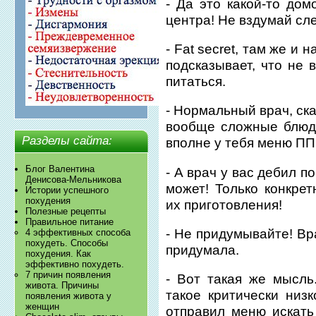
- Да это какой-то до
центра! Не вздумай сл
- Fat secret, там же и
подсказывает, что не 
питаться.
- Нормальный врач, ск
вообще сложные блюд
Разделы сайта:
вполне у тебя меню ПП
Блог Валентина
- А врач у вас дебил по
Денисова-Мельникова
может! Только конкре
Истории успешного
похудения
их приготовления!
Полезные рецепты
Правильное питание
- Не придумывайте! Вр
4 эффективных способа
похудеть. Способы
придумала.
похудения. Как
эффективно похудеть.
7 причин появления
- Вот такая же мысль.
живота. Причины
такое критически низ
появления живота у
женщин
отправил меню искать