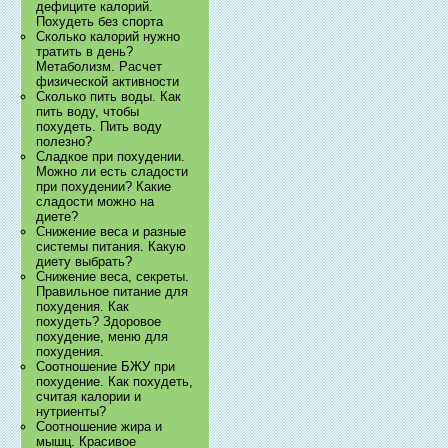
дефиците калорий.
Похудеть без спорта
Сколько калорий нужно
тратить в день?
Метаболизм. Расчет
физической активности
Сколько пить воды. Как
пить воду, чтобы
похудеть. Пить воду
полезно?
Сладкое при похудении.
Можно ли есть сладости
при похудении? Какие
сладости можно на
диете?
Снижение веса и разные
системы питания. Какую
диету выбрать?
Снижение веса, секреты.
Правильное питание для
похудения. Как
похудеть? Здоровое
похудение, меню для
похудения.
Соотношение БЖУ при
похудение. Как похудеть,
считая калории и
нутриенты?
Соотношение жира и
мышц. Красивое