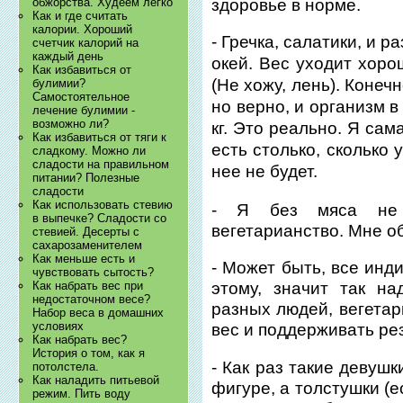
здоровье в норме.
обжорства. Худеем легко
Как и где считать
калории. Хороший
- Гречка, салатики, и р
счетчик калорий на
каждый день
окей. Вес уходит хоро
Как избавиться от
(Не хожу, лень). Конеч
булимии?
Самостоятельное
но верно, и организм в
лечение булимии -
возможно ли?
кг. Это реально. Я сам
Как избавиться от тяги к
есть столько, сколько 
сладкому. Можно ли
сладости на правильном
нее не будет.
питании? Полезные
сладости
Как использовать стевию
- Я без мяса не 
в выпечке? Сладости со
вегетарианство. Мне о
стевией. Десерты с
сахарозаменителем
Как меньше есть и
- Может быть, все инд
чувствовать сытость?
Как набрать вес при
этому, значит так н
недостаточном весе?
разных людей, вегетар
Набор веса в домашних
условиях
вес и поддерживать рез
Как набрать вес?
История о том, как я
- Как раз такие девушк
потолстела.
Как наладить питьевой
фигуре, а толстушки (е
режим. Пить воду