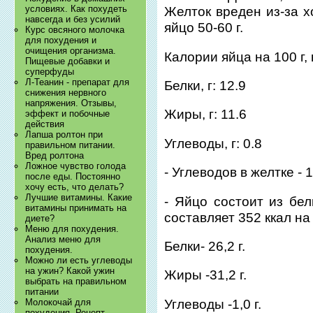
условиях. Как похудеть
Желток вреден из-за х
навсегда и без усилий
яйцо 50-60 г.
Курс овсяного молочка
для похудения и
очищения организма.
Калории яйца на 100 г, 
Пищевые добавки и
суперфуды
Л-Теанин - препарат для
Белки, г: 12.9
снижения нервного
напряжения. Отзывы,
Жиры, г: 11.6
эффект и побочные
действия
Лапша ролтон при
Углеводы, г: 0.8
правильном питании.
Вред ролтона
Ложное чувство голода
- Углеводов в желтке - 1
после еды. Постоянно
хочу есть, что делать?
Лучшие витамины. Какие
- Яйцо состоит из бел
витамины принимать на
составляет 352 ккал на 
диете?
Меню для похудения.
Анализ меню для
Белки- 26,2 г.
похудения.
Можно ли есть углеводы
на ужин? Какой ужин
Жиры -31,2 г.
выбрать на правильном
питании
Углеводы -1,0 г.
Молокочай для
похудения. Рецепт