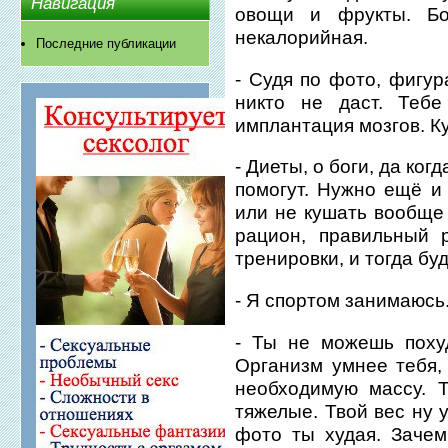
Навигация
овощи и фрукты. Бо
некалорийная.
Последние публикации
- Судя по фото, фигур
никто не даст. Те
имплантация мозгов. К
- Диеты, о боги, да ког
помогут. Нужно ещё и
или не кушать вообще 
рацион, правильный 
тренировки, и тогда бу
- Я спортом занимаюсь.
- Ты не можешь похуд
Организм умнее тебя,
необходимую массу. 
тяжелые. Твой вес ну 
фото ты худая. Зачем