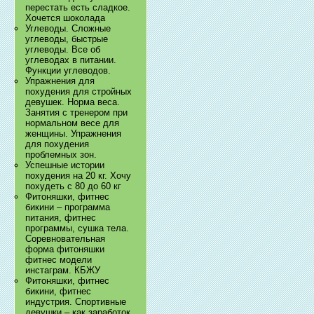
перестать есть сладкое.
Хочется шоколада
Углеводы. Сложные
углеводы, быстрые
углеводы. Все об
углеводах в питании.
Функции углеводов.
Упражнения для
похудения для стройных
девушек. Норма веса.
Занятия с тренером при
нормальном весе для
женщины. Упражнения
для похудения
проблемных зон.
Успешные истории
похудения на 20 кг. Хочу
похудеть с 80 до 60 кг
Фитоняшки, фитнес
бикини – программа
питания, фитнес
программы, сушка тела.
Соревновательная
форма фитоняшки
фитнес модели
инстаграм. КБЖУ
Фитоняшки, фитнес
бикини, фитнес
индустрия. Спортивные
девушки – как заработок