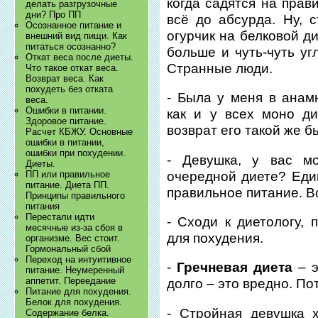
когда садятся на прав
делать разгрузочные
дни? Про ПП
всё до абсурда. Ну, 
Осознанное питание и
огурчик на белковой д
внешний вид пищи. Как
питаться осознанно?
больше и чуть-чуть уг
Откат веса после диеты.
Странные люди.
Что такое откат веса.
Возврат веса. Как
похудеть без отката
- Была у меня в анамн
веса.
Ошибки в питании.
как и у всех моно д
Здоровое питание.
возврат его такой же 
Расчет КБЖУ. Основные
ошибки в питании,
ошибки при похудении.
- Девушка, у вас м
Диеты.
очередной диете? Еди
ПП или правильное
питание. Диета ПП.
правильное питание. В
Принципы правильного
питания
Перестали идти
- Сходи к диетологу, 
месячные из-за сбоя в
для похудения.
организме. Вес стоит.
Гормональный сбой
Переход на интуитивное
-
Гречневая диета
– 
питание. Неумеренный
аппетит. Переедание
долго – это вредно. По
Питание для похудения.
Белок для похудения.
- Стройная девушка 
Содержание белка.