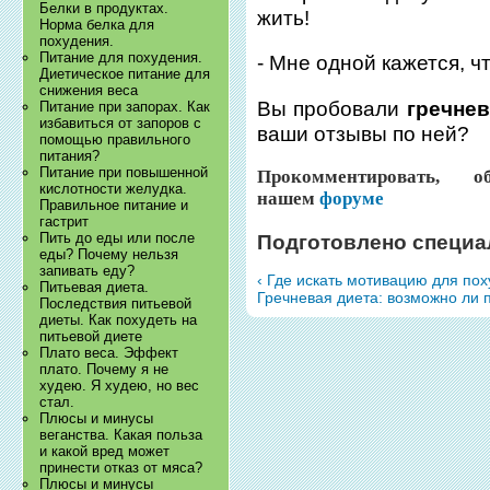
Белки в продуктах.
жить!
Норма белка для
похудения.
Питание для похудения.
- Мне одной кажется, ч
Диетическое питание для
снижения веса
Вы пробовали
гречнев
Питание при запорах. Как
избавиться от запоров с
ваши отзывы по ней?
помощью правильного
питания?
Питание при повышенной
Прокомментировать, 
кислотности желудка.
нашем
форуме
Правильное питание и
гастрит
Пить до еды или после
Подготовлено специа
еды? Почему нельзя
запивать еду?
‹ Где искать мотивацию для по
Питьевая диета.
Гречневая диета: возможно ли п
Последствия питьевой
диеты. Как похудеть на
питьевой диете
Плато веса. Эффект
плато. Почему я не
худею. Я худею, но вес
стал.
Плюсы и минусы
веганства. Какая польза
и какой вред может
принести отказ от мяса?
Плюсы и минусы