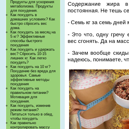
Продукты для ускорения
Содержание жира в
метаболизма. Продукты
постоянная. Не тешь с
для похудения.
Как похудеть в
домашних условиях? Как
- Семь кг за семь дней
быстро сбросить вес
дома.
Как похудеть за месяц на
- Это что, одну гречу
5 кг? Эффективные
вес сгонять. Да на мас
способы быстрого
похудения
Как похудеть и удержать
- Зачем вообще скид
вес? Сбросить 10-15
лишних кг. Как легко
надеюсь, понимаете, чт
похудеть?
Как похудеть на 10 кг?
Похудение без вреда для
здоровья. Самые
эффективные методы
похудения
Как похудеть на
правильном питании?
Мотивация для
похудения.
Как похудеть, изменив
режим питания?
Питаться только в обед,
чтобы похудеть
Как правильно
контролировать массу