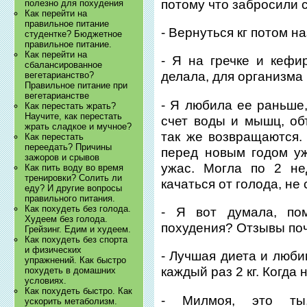
потому что забросили 
полезно для похудения
Как перейти на
правильное питание
- Вернуться кг потом н
студентке? Бюджетное
правильное питание.
Как перейти на
- Я на гречке и кефи
сбалансированное
делала, для организма 
вегетарианство?
Правильное питание при
вегетарианстве
- Я любила ее раньше,
Как перестать жрать?
Научите, как перестать
счет воды и мышц, об
жрать сладкое и мучное?
так же возвращаются. 
Как перестать
переедать? Причины
перед новым годом уж
зажоров и срывов
ужас. Могла по 2 не
Как пить воду во время
тренировки? Солить ли
качаться от голода, не 
еду? И другие вопросы
правильного питания.
Как похудеть без голода.
- Я вот думала, по
Худеем без голода.
похудения? Отзывы почи
Грейзинг. Едим и худеем.
Как похудеть без спорта
и физических
- Лучшая диета и люби
упражнений. Как быстро
каждый раз 2 кг. Когда 
похудеть в домашних
условиях.
Как похудеть быстро. Как
- Милмоя, это ты,
ускорить метаболизм.