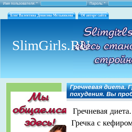
Имя пользователя:
*
Пароль:
*
Блог Валентина Денисова-Мельникова
Об авторе сайта
SlimGirls.RU
Гречневая диета. Г
похудения. Вы про
Гречневая диета.
Гречка с кефиро