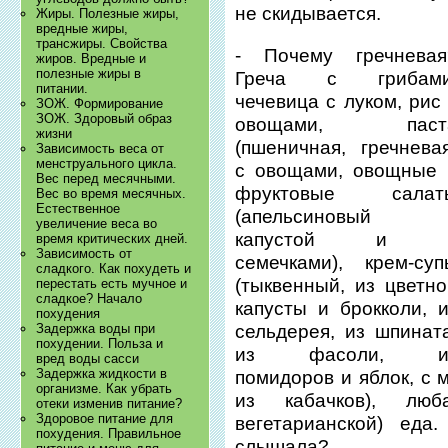
не скидывается.
Жиры. Полезные жиры,
вредные жиры,
трансжиры. Свойства
- Почему гречневая
жиров. Вредные и
полезные жиры в
Греча с грибами
питании.
чечевица с луком, рис
ЗОЖ. Формирование
ЗОЖ. Здоровый образ
овощами, паст
жизни
(пшеничная, гречнева
Зависимость веса от
менструального цикла.
с овощами, овощные 
Вес перед месячными.
фруктовые салат
Вес во время месячных.
Естественное
(апельсиновый 
увеличение веса во
капустой и 
время критических дней.
Зависимость от
семечками), крем-суп
сладкого. Как похудеть и
(тыквенный, из цветн
перестать есть мучное и
сладкое? Начало
капусты и брокколи, 
похудения
сельдерея, из шпинат
Задержка воды при
похудении. Польза и
из фасоли, и
вред воды сасси
Задержка жидкости в
помидоров и яблок, с 
организме. Как убрать
из кабачков), лю
отеки изменив питание?
Здоровое питание для
вегетарианской) еда
похудения. Правильное
слышала?