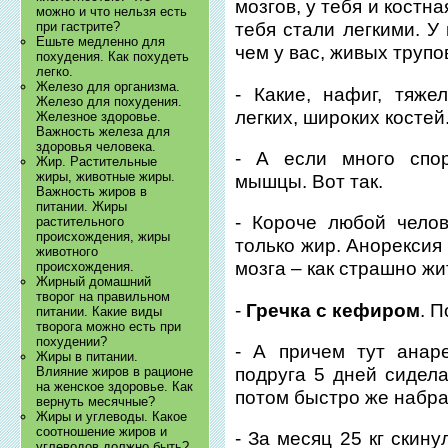
мозгов, у тебя и костн
можно и что нельзя есть
при гастрите?
тебя стали легкими. У
Ешьте медленно для
чем у вас, живых трупо
похудения. Как похудеть
легко.
Железо для организма.
- Какие, нафиг, тяже
Железо для похудения.
легких, широких костей
Железное здоровье.
Важность железа для
здоровья человека.
- А если много спор
Жир. Растительные
жиры, животные жиры.
мышцы. Вот так.
Важность жиров в
питании. Жиры
- Короче любой чело
растительного
происхождения, жиры
только жир. Анорексия
животного
мозга – как страшно жи
происхождения.
Жирный домашний
творог на правильном
-
Гречка с кефиром
. 
питании. Какие виды
творога можно есть при
похудении?
- А причем тут анар
Жиры в питании.
подруга 5 дней сидела
Влияние жиров в рационе
на женское здоровье. Как
потом быстро же набра
вернуть месячные?
Жиры и углеводы. Какое
соотношение жиров и
- За месяц 25 кг скину
углеводов должно быть?