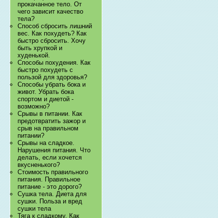
прокачанное тело. От
чего зависит качество
тела?
Способ сбросить лишний
вес. Как похудеть? Как
быстро сбросить. Хочу
быть хрупкой и
худенькой.
Способы похудения. Как
быстро похудеть с
пользой для здоровья?
Способы убрать бока и
живот. Убрать бока
спортом и диетой -
возможно?
Срывы в питании. Как
предотвратить зажор и
срыв на правильном
питании?
Срывы на сладкое.
Нарушения питания. Что
делать, если хочется
вкусненького?
Стоимость правильного
питания. Правильное
питание - это дорого?
Сушка тела. Диета для
сушки. Польза и вред
сушки тела
Тяга к сладкому. Как