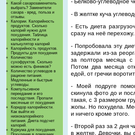
- Белково-углеводное 
Какой сахарозаменитель
выбрать? Заменители
сахара - вред, польза и
- В желтке куча углево
отзывы.
Калории. Калорийность
- Есть диета разгрузо
продуктов. Сколько
калорий нужно для
сразу на неё перехожу.
похудения. Таблица
калорийности и
калькулятор калорий
- Попробовала эту дие
Калорийность продуктов.
задержали из-за реор
Продукты для похудения
Количество
за полтора месяца с
сухофруктов. Сколько
Потом два месяца от
можно есть фиников?
Количество углеводов в
едой, от гречки воротит
рационе питания.
Медленные и быстрые
углеводы.
- Моей подруге помо
Компульсивное
скинула фото до и пос
переедание и его
последствия. Пропали
такая, с 3 размером гр
месячные от похудения
жопы. Но похудела. Ме
Коридор калорийности.
Как выйти из
и ничего кроме этого.
низкокалорийного
питания. Диета подсчет
калорий.
- Второй раз за 2 дня 
Куркума для похудения.
в желтке. Девочки, вы
Похудение в домашних