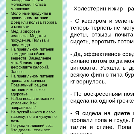
молокочая. Польза
- Холестерин и жир - р
молокочая
Молочные продукты в
правильном питании.
- С кефиром и зелены
Вред или польза творога
и молочки.
теперь терпеть не мог
Мёд и здоровье
диеты, отзывы почит
человека. Мед для
похудения. Польза и
сидеть, воротить потом 
вред меда
На правильном питании
- Да, эффективное сре
замедлился обмен
веществ. Замедление
сильно потом когда моя
метаболизма при
виновата. Уехала в д
деффиците калорий.
Запоры
всякую фигню типа бур
На правильном питании
кг вернулось.
пропали месячные.
Правильный рацион
питания и женское
- По воскресеньям поз
здоровье
Набор веса в домашних
сидела на одной гречке
условиях. Как
поправиться?
Не пускай никого в свою
- Я сидела на
диете 
тарелку, но и в чужую не
пропали попа и грудь.
лезь.
Не уходит лишний вес.
талии и спине. Попа
Что делать, если вес
советую.