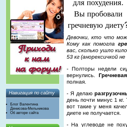
для похудения.
Вы пробовали
гречневую диету
Девочки, кто что мо
Кому как помогла
гре
вас, сколько ушло кил
53 кг (анорексичкой не
- Полторы недели си
вернулись.
Гречневая
полная.
Навигация по сайту
- Я делаю
разгрузочны
день почти минус 1 кг
Блог Валентина
вот такие у меня каче
Денисова-Мельникова
диете не получается.
Об авторе сайта
- На углеводе не пох