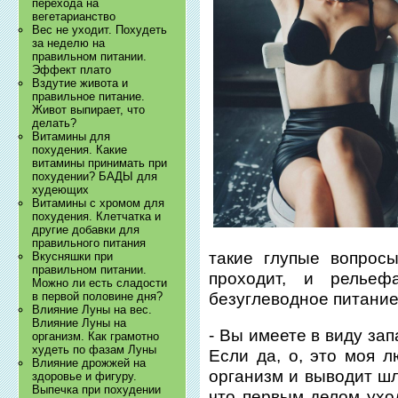
перехода на
вегетарианство
Вес не уходит. Похудеть
за неделю на
правильном питании.
Эффект плато
Вздутие живота и
правильное питание.
Живот выпирает, что
делать?
Витамины для
похудения. Какие
витамины принимать при
похудении? БАДЫ для
худеющих
Витамины с хромом для
похудения. Клетчатка и
другие добавки для
правильного питания
такие глупые вопрос
Вкусняшки при
правильном питании.
проходит, и релье
Можно ли есть сладости
безуглеводное питание.
в первой половине дня?
Влияние Луны на вес.
Влияние Луны на
- Вы имеете в виду за
организм. Как грамотно
худеть по фазам Луны
Если да, о, это моя л
Влияние дрожжей на
организм и выводит шл
здоровье и фигуру.
Выпечка при похудении
что первым делом уход