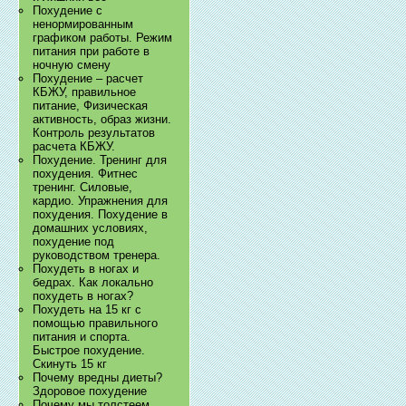
Похудение с
ненормированным
графиком работы. Режим
питания при работе в
ночную смену
Похудение – расчет
КБЖУ, правильное
питание, Физическая
активность, образ жизни.
Контроль результатов
расчета КБЖУ.
Похудение. Тренинг для
похудения. Фитнес
тренинг. Силовые,
кардио. Упражнения для
похудения. Похудение в
домашних условиях,
похудение под
руководством тренера.
Похудеть в ногах и
бедрах. Как локально
похудеть в ногах?
Похудеть на 15 кг с
помощью правильного
питания и спорта.
Быстрое похудение.
Скинуть 15 кг
Почему вредны диеты?
Здоровое похудение
Почему мы толстеем.