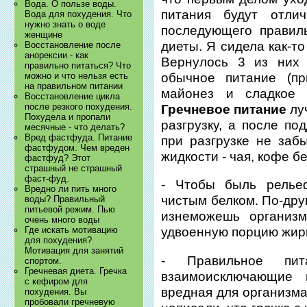
Вода. О пользе воды.
питания будут отли
Вода для похудения. Что
нужно знать о воде
последующего правил
женщине
диеты. Я сидела как-то
Восстановление после
анорексии - как
Вернулось 3 из них 
правильно питаться? Что
обычное питание (пр
можно и что нельзя есть
на правильном питании
майонез и сладкое
Восстановление цикла
после резкого похудения.
Гречневое питание
лу
Похудела и пропали
разгрузку, а после по
месячные - что делать?
Вред фастфуда. Питание
при разгрузке не заб
фастфудом. Чем вреден
жидкости - чая, кофе б
фастфуд? Этот
страшный не страшный
фаст-фуд.
- Чтобы быль релье
Вредно ли пить много
чистым белком. По-дру
воды? Правильный
питьевой режим. Пью
изнеможешь организм
очень много воды
Где искать мотивацию
удвоенную порцию жирк
для похудения?
Мотивация для занятий
- Правильное пи
спортом.
Гречневая диета. Гречка
взаимоисключающие
с кефиром для
вредная для организма
похудения. Вы
пробовали гречневую