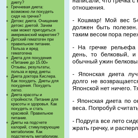
написали, что гречка с
диету?
отношения.
Гречневая диета:
возможно ли похудеть
сидя на гречке?
- Кошмар! Мой вес 54
Детокс диета. Очищение
детокс диетой. Зачем
должен быть полезен.
нам может пригодиться
таким весом пора переж
американский маркетинг?
Детский гематоген при
правильном питании.
- На гречке рельефа
Польза и вред
гематогена
день, то белковый, 
Диета для похудения
обычный ужин белковы
«Питание до 15.00»
Отзывы, результаты,
польза и вред диеты.
- Японская диета лу
Диета доктора Кислера.
долго не возвращается
Как похудеть. Диеты для
похудения. Похудеть
Японской нет ничего. Т
легко.
Диета красоты и
стройности. Питание для
- Японская диета по 
красоты и здоровья. Как
веса. Попробуй считать
похудеть и стать
красивой. Правильное
питание.
- Подруга все лето сид
Диеты на подсчете
жрать гречку, и распер
калорий, стимулирующие
метаболизм. Как
подстегнуть метаболизм.