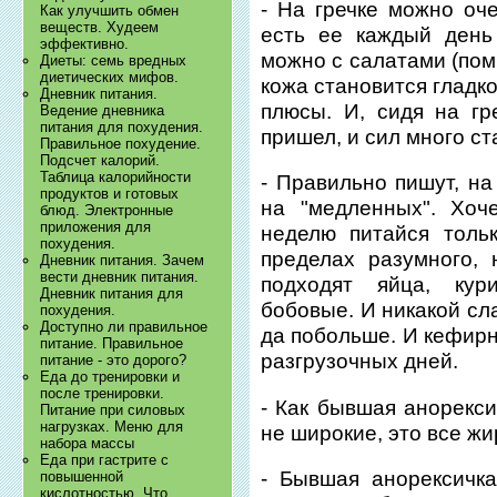
- На гречке можно оч
Как улучшить обмен
веществ. Худеем
есть ее каждый день
эффективно.
можно с салатами (пом
Диеты: семь вредных
диетических мифов.
кожа становится гладк
Дневник питания.
плюсы. И, сидя на гр
Ведение дневника
питания для похудения.
пришел, и сил много ст
Правильное похудение.
Подсчет калорий.
Таблица калорийности
- Правильно пишут, на
продуктов и готовых
на "медленных". Хоч
блюд. Электронные
приложения для
неделю питайся тольк
похудения.
пределах разумного,
Дневник питания. Зачем
вести дневник питания.
подходят яйца, кури
Дневник питания для
бобовые. И никакой сл
похудения.
Доступно ли правильное
да побольше. И кефирн
питание. Правильное
разгрузочных дней.
питание - это дорого?
Еда до тренировки и
после тренировки.
- Как бывшая анорекси
Питание при силовых
нагрузках. Меню для
не широкие, это все жи
набора массы
Еда при гастрите с
- Бывшая анорексичка
повышенной
кислотностью. Что