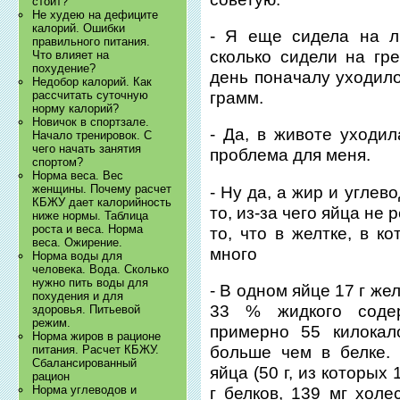
стоит?
Не худею на дефиците
калорий. Ошибки
- Я еще сидела на л
правильного питания.
сколько сидели на гр
Что влияет на
похудение?
день поначалу уходило
Недобор калорий. Как
грамм.
рассчитать суточную
норму калорий?
Новичок в спортзале.
- Да, в животе уходил
Начало тренировок. С
чего начать занятия
проблема для меня.
спортом?
Норма веса. Вес
женщины. Почему расчет
- Ну да, а жир и углев
КБЖУ дает калорийность
то, из-за чего яйца не 
ниже нормы. Таблица
роста и веса. Норма
то, что в желтке, в к
веса. Ожирение.
много
Норма воды для
человека. Вода. Сколько
нужно пить воды для
- В одном яйце 17 г же
похудения и для
33 % жидкого соде
здоровья. Питьевой
режим.
примерно 55 килокал
Норма жиров в рационе
больше чем в белке. 
питания. Расчет КБЖУ.
Сбалансированный
яйца (50 г, из которых
рацион
Норма углеводов и
г белков, 139 мг холе