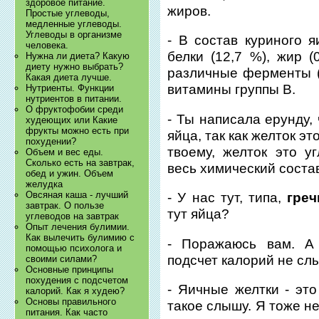
здоровое питание.
жиров.
Простые углеводы,
медленные углеводы.
Углеводы в организме
- В состав куриного я
человека.
белки (12,7 %), жир (
Нужна ли диета? Какую
диету нужно выбрать?
различные ферменты (п
Какая диета лучше.
витамины группы В.
Нутриенты. Функции
нутриентов в питании.
О фруктофобии среди
- Ты написала ерунду,
худеющих или Какие
фрукты можно есть при
яйца, так как желток эт
похудении?
твоему, желток это у
Объем и вес еды.
Сколько есть на завтрак,
весь химический состав
обед и ужин. Объем
желудка
Овсяная каша - лучший
- У нас тут, типа,
греч
завтрак. О пользе
тут яйца?
углеводов на завтрак
Опыт лечения булимии.
Как вылечить булимию с
- Поражаюсь вам. А
помощью психолога и
подсчет калорий не сл
своими силами?
Основные принципы
похудения с подсчетом
- Яичные желтки - эт
калорий. Как я худею?
Основы правильного
такое слышу. Я тоже н
питания. Как часто