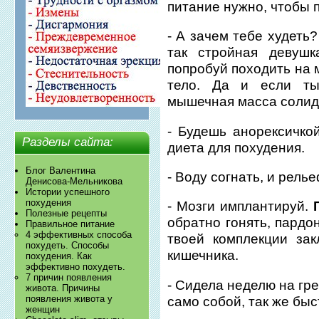
питание нужно, чтобы 
- А зачем тебе худеть
так стройная девушк
попробуй походить на 
тело. Да и если ты
мышечная масса солид
- Будешь анорексичко
Разделы сайта:
диета для похудения.
Блог Валентина
- Воду согнать, и рель
Денисова-Мельникова
Истории успешного
похудения
- Мозги имплантируй.
Полезные рецепты
обратно гонять, пардо
Правильное питание
4 эффективных способа
твоей комплекции за
похудеть. Способы
кишечника.
похудения. Как
эффективно похудеть.
7 причин появления
- Сидела неделю на гре
живота. Причины
появления живота у
само собой, так же быс
женщин