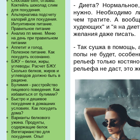
Chocolate slim, отзывы.
- Диета? Нормальное
Коктейль шоколад слим
для похудения.
нужно. Необходимо л
Альтернатива подсчету
чем тратите. А вообщ
калорий для похудения.
Интуитивное питание.
худеющих" и "я на диет
Правильное питание
желания даже писать.
Анализ пп меню. Меню
на день при правильном
питании
- Так сушка в помощь, а
Аппетит и голод.
Полезное питание. Как
попы не будет, особен
похудеть осознанно.
рельеф только костяно
БЖУ – белки, жиры,
углеводы. Расчет БЖУ.
рельефа не даст, это ж
Сколько белков, жиров и
углеводов должно быть в
рационе.
Булимия - расстройство
пищевого поведения. Как
избавиться от булимии?
Быстро и дешевое
похудение в домашних
условиях. Как похудеть
дома?
Варианты белкового
ужина. Продукты,
содержащие белок
Вегетарианство для
похудения. Опыт