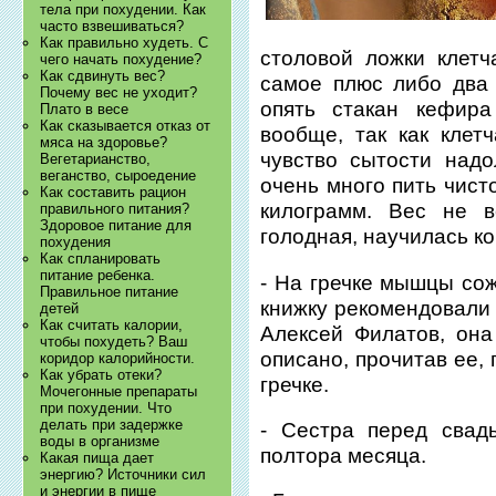
тела при похудении. Как
часто взвешиваться?
Как правильно худеть. С
столовой ложки клетч
чего начать похудение?
Как сдвинуть вес?
самое плюс либо два
Почему вес не уходит?
опять стакан кефира
Плато в весе
Как сказывается отказ от
вообще, так как клет
мяса на здоровье?
чувство сытости надо
Вегетарианство,
веганство, сыроедение
очень много пить чист
Как составить рацион
килограмм. Вес не в
правильного питания?
Здоровое питание для
голодная, научилась к
похудения
Как спланировать
питание ребенка.
- На гречке мышцы сож
Правильное питание
книжку рекомендовали 
детей
Как считать калории,
Алексей Филатов, она
чтобы похудеть? Ваш
описано, прочитав ее, 
коридор калорийности.
Как убрать отеки?
гречке.
Мочегонные препараты
при похудении. Что
делать при задержке
- Сестра перед свад
воды в организме
полтора месяца.
Какая пища дает
энергию? Источники сил
и энергии в пище