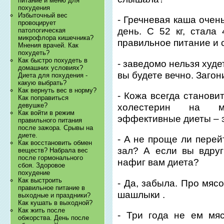
питание и меню для
похудения
Избыточный вес
- Гречневая каша очен
провоцирует
день. С 52 кг, стала 
патологическая
микрофлора кишечника?
правильное питание и с
Мнения врачей. Как
похудеть?
Как быстро похудеть в
- заведомо нельзя худе
домашних условиях?
вы будете вечно. Загон
Диета для похудения -
какую выбрать?
Как вернуть вес в норму?
- Кожа всегда становит
Как поправиться
девушке?
холестерин на м
Как войти в режим
эффективные диеты – э
правильного питания
после зажора. Срывы на
диете.
- А не проще ли перей
Как восстановить обмен
зал? А если вы вдруг
веществ? Набрала вес
после гормонального
нафиг вам диета?
сбоя. Здоровое
похудение
Как выстроить
- Да, забыла. Про мяс
правильное питание в
шашлыки .
выходные и праздники?
Как кушать в выходной?
Как жить после
- Три года не ем мя
обжорства. День после