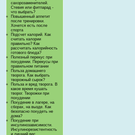
сахорозаменителей.
Стевия или фитпарад -
что выбрать?
Повышенный аппетит
после тренировки.
Хочется есть после
спорта
Подсчет калорий. Как
считать калории
правильно? Как
рассчитать калорийность
готового блюда?
Полезный перекус при
похудении. Перекусы при
правильном питании
Польза домашнего
творога. Как выбрать
творожный сырок?
Польза и вред творога. В
какое время кушать
творог. Творожки при
похудении
Похудение в лагере, на
сборах, на вызде. Как
безопасно похудеть не
дома?
Похудение при
инсулинозависимости.
Инсулинорезистентность
и лишний вес