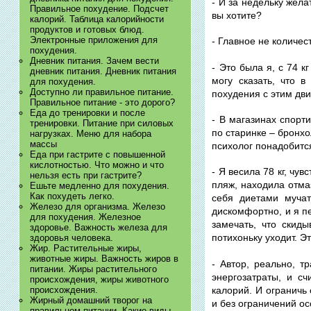
- И за недельку жела
Правильное похудение. Подсчет
вы хотите?
калорий. Таблица калорийности
продуктов и готовых блюд.
Электронные приложения для
- Главное не количест
похудения.
Дневник питания. Зачем вести
- Это была я, с 74 к
дневник питания. Дневник питания
могу сказать, что в
для похудения.
Доступно ли правильное питание.
похудения с этим дв
Правильное питание - это дорого?
Еда до тренировки и после
- В магазинах спорти
тренировки. Питание при силовых
по старинке – бронх
нагрузках. Меню для набора
массы
психолог понадобится
Еда при гастрите с повышенной
кислотностью. Что можно и что
- Я весила 78 кг, чу
нельзя есть при гастрите?
пляж, находила отма
Ешьте медленно для похудения.
Как похудеть легко.
себя диетами мучат
Железо для организма. Железо
дискомфортно, и я п
для похудения. Железное
замечать, что скид
здоровье. Важность железа для
потихоньку уходит. 
здоровья человека.
Жир. Растительные жиры,
животные жиры. Важность жиров в
- Автор, реально, 
питании. Жиры растительного
энергозатраты, и с
происхождения, жиры животного
калорий. И ограничь 
происхождения.
Жирный домашний творог на
и без ограничений ос
правильном питании. Какие виды