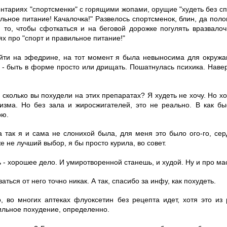
ентариях "спортсменки" с горящими жопами, орущие "худеть без сп
льное питание! Качалочка!" Развелось спортсменок, блин, да поло
и то, чтобы сфоткаться и на беговой дорожке погулять вразвалоч
ях про "спорт и правильное питание!"
ойти на эфедрине, на тот момент я была невыносима для окруж
у - быть в форме просто или дрищать. Пошатнулась психика. Наве
 сколько вы похудели на этих препаратах? Я худеть не хочу. Но х
изма. Но без зала и жиросжигателей, это не реально. В как бы
рю.
 а так я и сама не слонихой была, для меня это было ого-го, се
же не лучший выбор, я бы просто курила, во совет.
ь - хорошее дело. И умиротворенной станешь, и худой. Ну и про ма
аться от него точно никак. А так, спасибо за инфу, как похудеть.
, во многих аптеках флуоксетин без рецепта идет, хотя это из
вильное похудение, определенно.