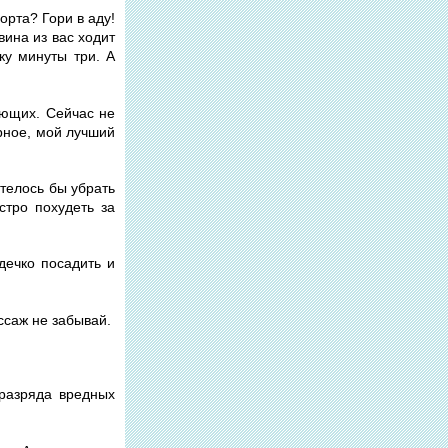
орта? Гори в аду!
вина из вас ходит
ку минуты три. А
ающих. Сейчас не
рное, мой лучший
отелось бы убрать
стро похудеть за
рдечко посадить и
ссаж не забывай.
 разряда вредных