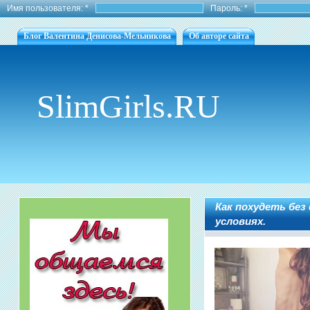
Имя пользователя:
*
Пароль:
*
Блог Валентина Денисова-Мельникова
Об авторе сайта
SlimGirls.RU
Как похудеть без
условиях.