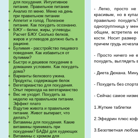
для похудения. Интуитивное
питание. Правильное питание
- Легко, просто не
Анализ пп меню. Меню на день
красивым, но в купа
при правильном питании
правильно похудеть?
Аппетит и голод. Полезное
питание. Как похудеть осознанно.
одногруппница у меня
БЖУ – белки, жиры, углеводы.
общем, встретила ее
Расчет БЖУ. Сколько белков,
кости. Носит размер
жиров и углеводов должно быть в
причем грудь исчезла
рационе.
Булимия - расстройство пищевого
поведения. Как избавиться от
- Просто ничего не 
булимии?
похудеть, выглядеть 
Быстро и дешевое похудение в
домашних условиях. Как похудеть
дома?
- Диета Дюкана. Мину
Варианты белкового ужина.
Продукты, содержащие белок
- Похудеть без спорт
Вегетарианство для похудения.
Опыт перехода на вегетарианство
Вес не уходит. Похудеть за
- Сейчас самое низм
неделю на правильном питании.
Эффект плато
1.Жуткие таблетки
Вздутие живота и правильное
питание. Живот выпирает, что
делать?
2.Эфедрин плюс коф
Витамины для похудения. Какие
витамины принимать при
3.Безответная любов
похудении? БАДЫ для худеющих
Витамины с хромом для