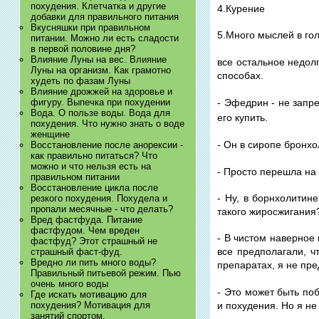
похудения. Клетчатка и другие
4.Курение
добавки для правильного питания
Вкусняшки при правильном
5.Много мыслей в гол
питании. Можно ли есть сладости
в первой половине дня?
Влияние Луны на вес. Влияние
все остальное недолг
Луны на организм. Как грамотно
способах.
худеть по фазам Луны
Влияние дрожжей на здоровье и
фигуру. Выпечка при похудении
- Эфедрин - не запр
Вода. О пользе воды. Вода для
его купить.
похудения. Что нужно знать о воде
женщине
- Он в сиропе бронхо
Восстановление после анорексии -
как правильно питаться? Что
можно и что нельзя есть на
- Просто перешла на
правильном питании
Восстановление цикла после
- Ну, в борнхолитин
резкого похудения. Похудела и
пропали месячные - что делать?
такого жиросжигания
Вред фастфуда. Питание
фастфудом. Чем вреден
- В чистом наверное
фастфуд? Этот страшный не
все предполагали, ч
страшный фаст-фуд.
Вредно ли пить много воды?
препаратах, я не пр
Правильный питьевой режим. Пью
очень много воды
- Это может быть поб
Где искать мотивацию для
и похудения. Но я не
похудения? Мотивация для
занятий спортом.