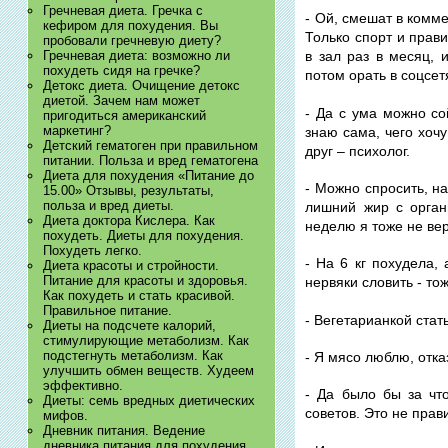
Гречневая диета. Гречка с
- Ой, смешат в комм
кефиром для похудения. Вы
Только спорт и прави
пробовали гречневую диету?
Гречневая диета: возможно ли
в зал раз в месяц, 
похудеть сидя на гречке?
потом орать в соцсет
Детокс диета. Очищение детокс
диетой. Зачем нам может
- Да с ума можно с
пригодиться американский
маркетинг?
знаю сама, чего хоч
Детский гематоген при правильном
друг – психолог.
питании. Польза и вред гематогена
Диета для похудения «Питание до
- Можно спросить, на
15.00» Отзывы, результаты,
польза и вред диеты.
лишний жир с орган
Диета доктора Кислера. Как
неделю я тоже не ве
похудеть. Диеты для похудения.
Похудеть легко.
- На 6 кг похудела,
Диета красоты и стройности.
Питание для красоты и здоровья.
нервяки словить - то
Как похудеть и стать красивой.
Правильное питание.
- Вегетарианкой стат
Диеты на подсчете калорий,
стимулирующие метаболизм. Как
подстегнуть метаболизм. Как
- Я мясо люблю, отказ
улучшить обмен веществ. Худеем
эффективно.
- Да было бы за что
Диеты: семь вредных диетических
советов. Это не пра
мифов.
Дневник питания. Ведение
дневника питания для похудения.