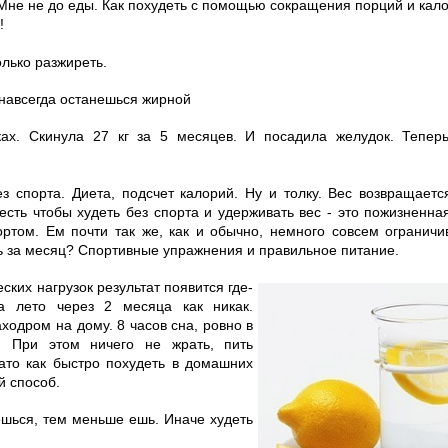
 Мне не до еды. Как похудеть с помощью сокращения порций и кал
!
олько разжиреть.
 навсегда останешься жирной
ках. Скинула 27 кг за 5 месяцев. И посадила желудок. Тепер
ез спорта. Диета, подсчет калорий. Ну и толку. Вес возвращаетс
есть чтобы худеть без спорта и удерживать вес - это пожизненна
ортом. Ем почти так же, как и обычно, немного совсем ограничи
ть за месяц? Спортивные упражнения и правильное питание.
еских нагрузок результат появится где-
а лето через 2 месяца как никак.
ходром на дому. 8 часов сна, ровно в
. При этом ничего не жрать, пить
ато как быстро похудеть в домашних
й способ.
шься, тем меньше ешь. Иначе худеть