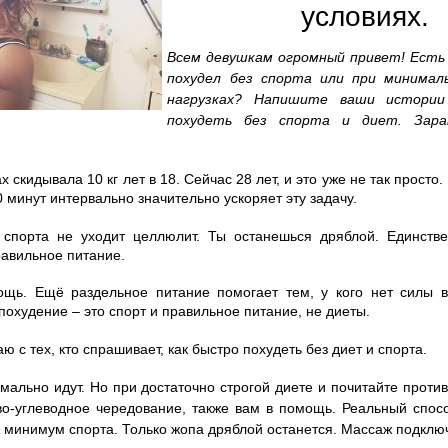
условиях.
Всем девушкам огромный привет! Есть
похудел без спорта или при минимал
нагрузках? Напишите ваши истории
похудеть без
спорта и диет. Заран
х скидывала 10 кг лет в 18. Сейчас 28 лет, и это уже не так просто.
0 минут интервально значительно ускоряет эту задачу.
 спорта не уходит целлюлит. Ты останешься дряблой. Единств
равильное питание.
щь. Ещё раздельное питание помогает тем, у кого нет силы в
охудение – это спорт и правильное питание, не диеты.
ю с тех, кто спрашивает, как быстро похудеть без диет и спорта.
мально идут. Но при достаточно строгой диете и почитайте проти
о-углеводное чередование, также вам в помощь. Реальный спосо
 минимум спорта. Только жопа дряблой останется. Массаж подклю