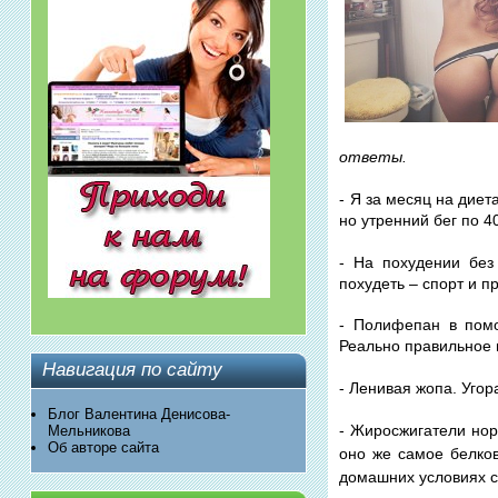
ответы.
- Я за месяц на диета
но утренний бег по 4
- На похудении без
похудеть – спорт и п
- Полифепан в помо
Реально правильное п
Навигация по сайту
- Ленивая жопа. Угора
Блог Валентина Денисова-
- Жиросжигатели нор
Мельникова
Об авторе сайта
оно же самое белков
домашних условиях с