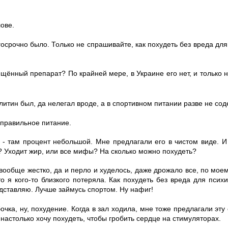
ове.
осрочно было. Только не спрашивайте, как похудеть без вреда для
ещённый препарат? По крайней мере, в Украине его нет, и только
литин был, да нелегал вроде, а в спортивном питании разве не со
 правильное питание.
е - там процент небольшой. Мне предлагали его в чистом виде. И
? Уходит жир, или все мифы? На сколько можно похудеть?
 вообще жестко, да и перло и худелось, даже дрожало все, по мо
то я кого-то близкого потеряла. Как похудеть без вреда для псих
едставляю. Лучше займусь спортом. Ну нафиг!
очка, ну, похудение. Когда в зал ходила, мне тоже предлагали эту
 настолько хочу похудеть, чтобы гробить сердце на стимуляторах.