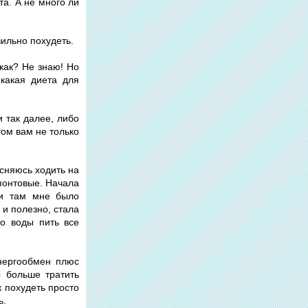
та. А не много ли
авильно похудеть.
 как? Не знаю! Но
икакая диета для
и так далее, либо
том вам не только
есняюсь ходить на
спонтовые. Начала
 и там мне было
 и полезно, стала
го воды пить все
энергообмен плюс
ы больше тратить
к похудеть просто
ь.