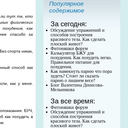
Популярное
содержимое
 ли тут те, кто
За сегодня:
ьных физических
 похудения,
как
Обсуждение упражнений и
ее спасибо за
способов построения
красивого тела. Как сделать
плоский живот?
Фитоняшки форум
 Без спорта никак,
Калькулятор БЖУ для
похудения. Как похудеть легко.
Правильное питание для
похудения.
енный способ как
Как намекнуть парню что пора
худеть? Стоит ли сказать
парню о лишнем весе?
оли, как у меня.
Блог Валентина Денисова-
Мельникова
За все время:
Фитоняшки форум
вопоказания. БУЧ,
Обсуждение упражнений и
способов построения
б как похудеть в
красивого тела. Как сделать
чи.
плоский живот?