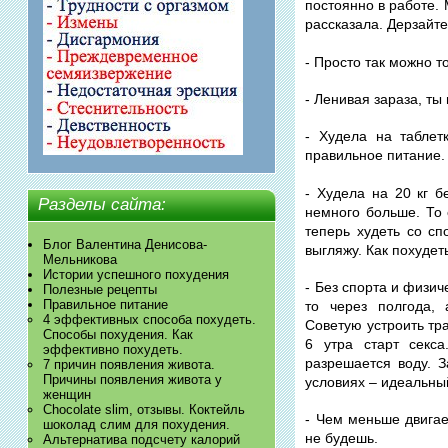
постоянно в работе.
рассказала. Дерзайте
- Просто так можно т
- Ленивая зараза, ты
- Худела на таблет
правильное питание.
- Худела на 20 кг б
Разделы сайта:
немного больше. То 
теперь худеть со сп
Блог Валентина Денисова-
выгляжу. Как похуде
Мельникова
Истории успешного похудения
- Без спорта и физич
Полезные рецепты
Правильное питание
то через полгода, 
4 эффективных способа похудеть.
Советую устроить тра
Способы похудения. Как
6 утра старт секса
эффективно похудеть.
разрешается воду. З
7 причин появления живота.
Причины появления живота у
условиях – идеальны
женщин
Chocolate slim, отзывы. Коктейль
- Чем меньше двигае
шоколад слим для похудения.
не будешь.
Альтернатива подсчету калорий