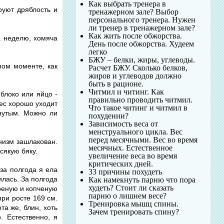
Как выбрать тренера в
руют дряблость и
тренажерном зале? Выбор
персонального тренера. Нужен
ли тренер в тренажерном зале?
Как жить после обжорства.
за неделю, хомяча
День после обжорства. Худеем
легко
БЖУ – белки, жиры, углеводы.
ном моменте, как
Расчет БЖУ. Сколько белков,
жиров и углеводов должно
быть в рационе.
Читмил и читинг. Как
яблоко или яйцо -
правильно проводить читмил.
Вес хорошо уходит
Что такое читинг и читмил в
янутым. Можно ли
похудении?
Зависимость веса от
менструального цикла. Вес
перед месячными. Вес во время
анизм зашлакован.
месячных. Естественное
сякую бяку.
увеличение веса во время
критических дней.
за полгода я ела
33 причины похудеть
илась. За полгода
Как намекнуть парню что пора
худеть? Стоит ли сказать
ареную и копченую
парню о лишнем весе?
при росте 169 см.
Тренировка мышц спины.
та же, блин, хоть
Зачем тренировать спину?
. Естественно, я