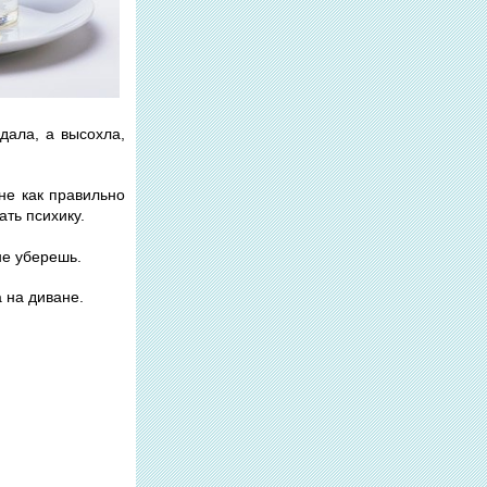
удала, а высохла,
не как правильно
ать психику.
не уберешь.
а на диване.