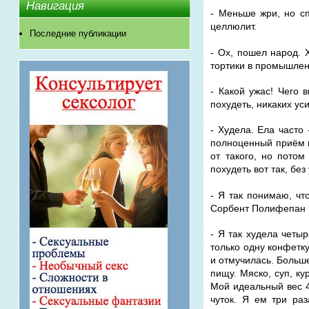
Навигация
- Меньше жри, но с
целлюлит.
Последние публикации
- Ох, пошел народ. 
тортики в промышлен
- Какой ужас! Чего 
похудеть, никаких ус
- Худела. Ела часто
полноценный приём п
от такого, но пото
похудеть вот так, без
- Я так понимаю, чт
Сорбент Полифепан к
- Я так худела четы
только одну конфетку
и отмучилась. Больш
пищу. Мяско, суп, ку
Мой идеальный вес 49
чуток. Я ем три раз