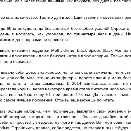
тельно, да? Бесят такие ленивые, как похудеть без диет и без спор
во кг, а их качество. Так что дуй в зал. Единственный совет, как пр
г до 60 кг похудела, да без спорта и без особых усилий! Спросите
 день я носилась, как угорелая, по три-четыре часа в день! Н
ижняком да с нервами не сравнится.
вного питания продается Methyldrene, Black Spider, Black Mamba 
олитин плюс кофеин плюс бензоат натрия плюс аспирин. Только по
, но и психиатр.
вствовала себя довольно хорошо, но потом стала замечать, что я ст
зки для себя, мол, это не из-за фигуры, просто плавки у меня бе
ь, не ела, а потом срывалась. В 2014 записалась в зал, но
ерестала ходить, через некоторое время стала питаться нормально
ываю вес, сейчас вешу 61 при росте 175 см. Да главное - мно
Это самое лучшее похудение. Отзывы еще можешь почитать.
трать больше калорий, чем получаешь, высчитай свой основной 
читай калории, которые ешь и главное - больше двигайся, чтоб
себя от простых углеводов, мучного и так далее. Вот мой совет, ка
обых. Ограничить, правда, себя придется, но голодать ты не будеш