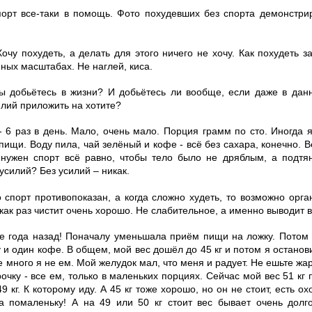
порт все-таки в помощь. Фото похудевших без спорта демонстри
Хочу похудеть, а делать для этого ничего не хочу. Как похудеть 
ных масштабах. Не наглей, киса.
вы добьётесь в жизни? И добьётесь ли вообще, если даже в дан
илий приложить на хотите?
 - 6 раз в день. Мало, очень мало. Порция грамм по сто. Иногда 
ищи. Воду пила, чай зелёный и кофе - всё без сахара, конечно. 
м нужен спорт всё равно, чтобы тело было не дряблым, а подт
 усилий? Без усилий – никак.
о спорт противопоказан, а когда сложно худеть, то возможно орг
ак раз чистит очень хорошо. Не слабительное, а именно выводит в
ре года назад! Поначалу уменьшала приём пищи на ложку. Потом 
 и один кофе. В общем, мой вес дошёл до 45 кг и потом я останов
е много я не ем. Мой желудок мал, что меня и радует. Не ешьте ж
рочку - все ем, только в маленьких порциях. Сейчас мой вес 51 кг 
 кг. К которому иду. А 45 кг тоже хорошо, но он не стоит, есть охо
а помаленьку! А на 49 или 50 кг стоит вес бывает очень долго