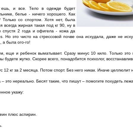
 ешь, и все. Тело в одежде будет
льнике, белье - ничего хорошего. Как
 Только со спортом. Хотя нет, была
 всегда жирная такая под кг 90, ну в
 спустя 2 года и офигела - кожа да
 s. Но это чисто на стрессовой почве она исхудала, даже не исх
, а была ого-го!
ем, еще и ребенок выматывает. Сразу минус 10 кило. Только это 
вы будете жутко. Скорее всего, понадобится психолог, восстанавлив
с 12 кг за 2 месяца. Потом спорт. Без него никак. Иначе целлюлит 
а – это нереально. Бесят такие, что пишут – помогите похудеть леж
енное укажу:
еин плюс аспирин.
ь.