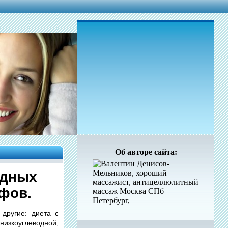
Об авторе сайта:
едных
фов.
другие: диета с
изкоуглеводной,