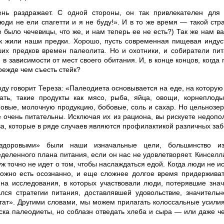
нь раздражает. С одной стороны, он так привлекателен для 
юди не ели спагетти и я не буду!». И в то же время — такой стр
е было чечевицы, что же, и нам теперь ее не есть?) Так же нам в
ак жили наши предки. Хорошо, пусть современная пищевая инду
их предков времен палеолита. Но и охотники, и собиратели пи
в зависимости от мест своего обитания. И, в конце концов, когда
режде чем съесть стейк?
оду говорит Тереза: «Палеодиета основывается на еде, на которую
ать, такие продукты как мясо, рыба, яйца, овощи, корнеплод
новые, молочную продукцию, бобовые, соль и сахар. Но цельнозе
 очень питательны. Исключая их из рациона, вы рискуете недопо
а, которые в ряде случаев являются профилактикой различных за
«здоровыми» были наши изначальные цели, большинство и
деленного плана питания, если он нас не удовлетворяет. Кинселл
уж точно не идет о том, чтобы наслаждаться едой. Когда люди не 
ложно есть осознанно, и еще сложнее долгое время придерживат
на исследования, в которых участвовали люди, потерявшие знач
ался стратегии питания, доставлявшей удовольствие, значитель
тат». Другими словами, мы можем прилагать колоссальные усилия
иска палеодиеты, но соблазн отведать хлеба и сыра — или даже ч