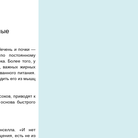
ные
Печень и почки —
 по постоянному
а. Более того, у
в, важных жирных
ванного питания.
одить его из мышц
оков, приводят к
 основа быстрого
нселла. «И нет
ения, есть не из