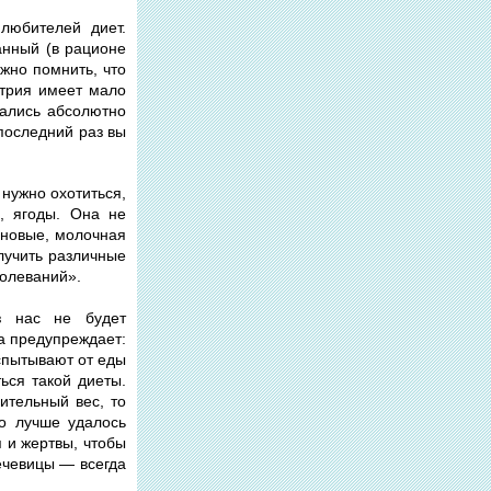
любителей диет.
анный (в рационе
ажно помнить, что
стрия имеет мало
тались абсолютно
 последний раз вы
 нужно охотиться,
ы, ягоды. Она не
рновые, молочная
лучить различные
болеваний».
з нас не будет
а предупреждает:
испытывают от еды
ься такой диеты.
ительный вес, то
но лучше удалось
 и жертвы, чтобы
ечевицы — всегда