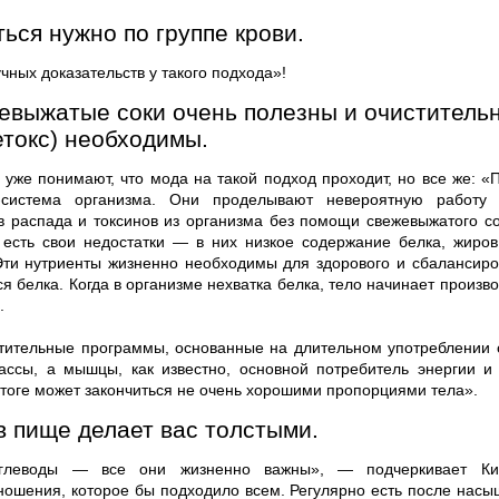
ься нужно по группе крови.
учных доказательств у такого подхода»!
евыжатые соки очень полезны и очиститель
етокс) необходимы.
 уже понимают, что мода на такой подход проходит, но все же: «
с-система организма. Они проделывают невероятную работу
 распада и токсинов из организма без помощи свежевыжатого сок
 есть свои недостатки — в них низкое содержание белка, жиро
 Эти нутриенты жизненно необходимы для здорового и сбалансиро
я белка. Когда в организме нехватка белка, тело начинает произв
.
тительные программы, основанные на длительном употреблении с
ссы, а мышцы, как известно, основной потребитель энергии и
итоге может закончиться не очень хорошими пропорциями тела».
в пище делает вас толстыми.
глеводы — все они жизненно важны», — подчеркивает Ки
ношения, которое бы подходило всем. Регулярно есть после насыщ