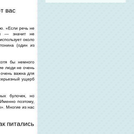
т вас
ю. «Если речь не
ды — значит не
использует около
тонина (один из
хотя бы немного
ие люди не очень
ь очень важна для
 серьезный ущерб
ных булочек, но
 Именно поэтому,
». Многие из нас
ак питались