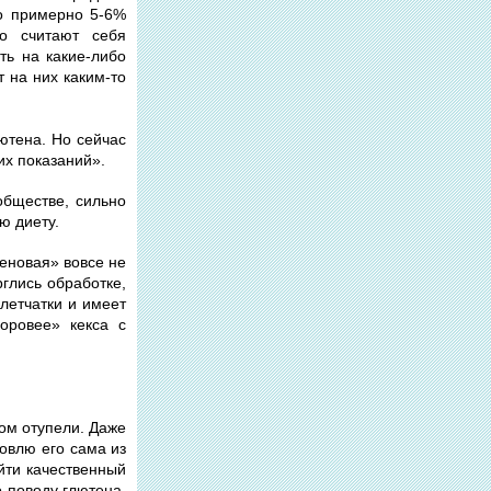
то примерно 5-6%
то считают себя
ть на какие-либо
т на них каким-то
ютена. Но сейчас
их показаний».
обществе, сильно
ю диету.
еновая» вовсе не
глись обработке,
летчатки и имеет
доровее» кекса с
зом отупели. Даже
товлю его сама из
йти качественный
о поводу глютена,