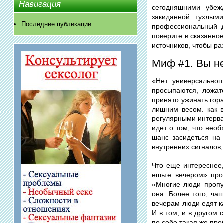
Навигация
сегодняшними убеж
закиданной тухлым
Последние публикации
профессиональный д
поверите в сказанно
источников, чтобы ра
Миф #1. Вы не
«Нет универсальног
просыпаются, ложат
принято ужинать гора
лишним весом, как 
регулярными интерва
идет о том, что нео
шанс засидеться на
внутренних сигналов,
Что еще интереснее,
ешьте вечером» про
«Многие люди пропу
она. Более того, ча
вечерам люди едят ка
И в том, и в другом
по себе такая же проб