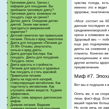
Гречневая диета. Гречка с
чувства голода, ес
кефиром для похудения. Вы
именно это и ведет 
пробовали гречневую диету?
здоровье, генетичес
Гречневая диета: возможно ли
похудеть сидя на гречке?
Детокс диета. Очищение детокс
«Мозг состоит на 6
диетой. Зачем нам может
данным последних ис
пригодиться американский
средиземноморской к
маркетинг?
орехи и оливковое м
Детский гематоген при правильном
питании. Польза и вред гематогена
Здоровый вес — поб
Диета для похудения «Питание до
еще раз подчеркива
15.00» Отзывы, результаты,
диеты на снижение р
польза и вред диеты.
планеты. Конечно же,
Диета доктора Кислера. Как
похудеть. Диеты для похудения.
насыщенными и нена
Похудеть легко.
другие аспекты здор
Диета красоты и стройности.
преувеличение.
Питание для красоты и здоровья.
Как похудеть и стать красивой.
Миф #7. Эпоха
Правильное питание.
Диеты на подсчете калорий,
стимулирующие метаболизм. Как
Вот мы и подошли к в
подстегнуть метаболизм. Как
улучшить обмен веществ. Худеем
Опять же, я не спор
эффективно.
Диеты: семь вредных диетических
лишь фаст-фуд. Если
мифов.
вашей тарелке больш
Дневник питания. Ведение
Но если речь не иде
дневника питания для похудения.