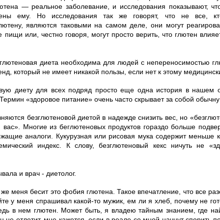
ютена — реальное заболевание, и исследования показывают, ч
ены ему. Но исследования так же говорят, что не все, к
лютену, являются таковыми на самом деле, они могут реагирова
 пищи или, честно говоря, могут просто верить, что глютен влияе
зглютеновая диета необходима для людей с непереносимостью гл
нд, который не имеет никакой пользы, если нет к этому медицинск
вую диету для всех подряд просто еще одна история в нашем 
 Термин «здоровое питание» очень часто скрывает за собой обычну
няются безглютеновой диетой в надежде снизить вес, но «безглют
 вас». Многие из беглютеновых продуктов гораздо больше подвер
жащие аналоги. Кукурузная или рисовая мука содержит меньше к
емический индекс. К слову, безглютеновый кекс ничуть не «з
вала и врач - диетолог.
 же меня бесит это фобия глютена. Такое впечатление, что все ра
йте у меня спрашивал какой-то мужик, ем ли я хлеб, почему не го
едь в нем глютен. Может быть, я владею тайным знанием, где на
ен не отлетит, мне кажется, если в реале со мной начнут спорить п