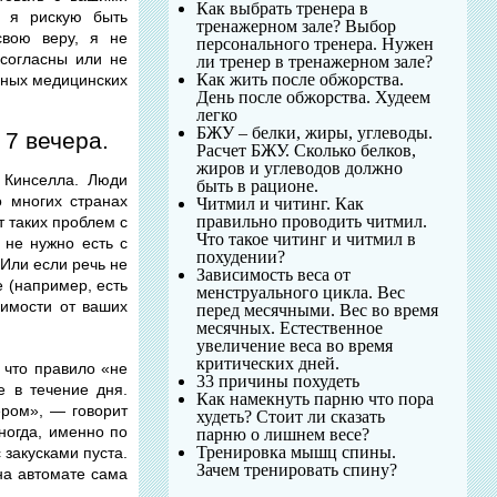
Как выбрать тренера в
е я рискую быть
тренажерном зале? Выбор
свою веру, я не
персонального тренера. Нужен
 согласны или не
ли тренер в тренажерном зале?
Как жить после обжорства.
рных медицинских
День после обжорства. Худеем
легко
БЖУ – белки, жиры, углеводы.
 7 вечера.
Расчет БЖУ. Сколько белков,
жиров и углеводов должно
т Кинселла. Люди
быть в рационе.
 многих странах
Читмил и читинг. Как
правильно проводить читмил.
т таких проблем с
Что такое читинг и читмил в
 не нужно есть с
похудении?
 Или если речь не
Зависимость веса от
е (например, есть
менструального цикла. Вес
симости от ваших
перед месячными. Вес во время
месячных. Естественное
увеличение веса во время
критических дней.
 что правило «не
33 причины похудеть
е в течение дня.
Как намекнуть парню что пора
ером», — говорит
худеть? Стоит ли сказать
Иногда, именно по
парню о лишнем весе?
Тренировка мышц спины.
 закусками пуста.
Зачем тренировать спину?
 на автомате сама