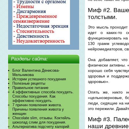
Миф #2. Ваше
толстыми.
Это мысль проходит 
идет о каких-то с
функционировать на 
130 грамм углеводо
нейромедиаторов, св
Разделы сайта:
Она добавляет, чт
физически активны. 
Блог Валентина Денисова-
хорошо себя чувству
Мельникова
здоровья и поддерж
Истории успешного похудения
здоровью».
Полезные рецепты
Правильное питание
4 эффективных способа похудеть.
Опять же, никто н
Способы похудения. Как
«цельнозерновые, б
эффективно похудеть.
люди, сидящие на ни
7 причин появления живота.
это пережили. Давай
Причины появления живота у
женщин
Миф #3. Палео
Chocolate slim, отзывы. Коктейль
шоколад слим для похудения.
наши древние
Альтернатива подсчету калорий