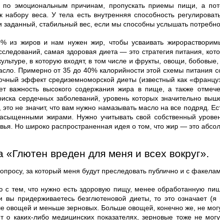
ть по эмоциональным причинам, пропускать приемы пищи, а по
к набору веса. У тела есть внутренняя способность регулироват
ки заданный, стабильный вес, если мы способны услышать потребно
0% из жиров и нам нужен жир, чтобы усваивать жирорастворим
следований, самая здоровая диета — это стратегия питания, кото
ультуре, в которую входят, в том числе и фрукты, овощи, бобовые
асло. Примерно от 35 до 40% калорийности этой схемы питания со
очный эффект средиземноморской диеты (известный как «француз
ет важность высокого содержания жира в пище, а также отмеч
иска сердечных заболеваний, уровень которых значительно выше
 это не значит, что вам нужно намазывать масло на все подряд. Е
сыщенными жирами. Нужно учитывать свой собственный уровен
овья. Но широко распространенная идея о том, что жир — это абсо
 «Глютен вреден для меня и всех вокруг».
опросу, за который меня будут преследовать публично и с факела
ю с тем, что нужно есть здоровую пищу, менее обработанную пищ
 вы придерживаетесь безглютеновой диеты, то это означает (я 
е овощей и меньше зерновых. Больше овощей, конечно же, не могу
т о каких-либо медицинских показателях, зерновые тоже не могу