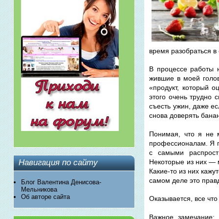
время разобраться в
В процессе работы 
жившие в моей голов
«продукт, который о
этого очень трудно 
съесть ужин, даже е
снова доверять бана
Понимая, что я не 
профессионалам. Я п
с самыми распрост
Некоторые из них — 
Навигация по сайту
Какие-то из них кажу
самом деле это правд
Блог Валентина Денисова-
Мельникова
Об авторе сайта
Оказывается, все что
Важное замечание: 