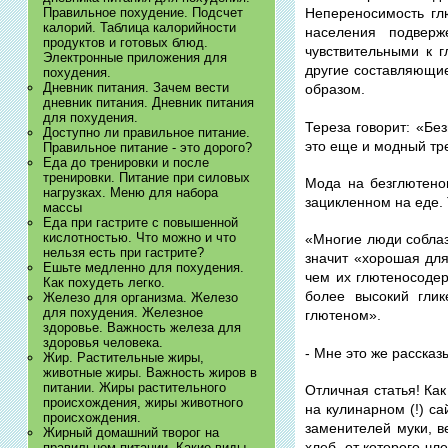
Правильное похудение. Подсчет
Непереносимость гл
калорий. Таблица калорийности
населения подверж
продуктов и готовых блюд.
чувствительными к г
Электронные приложения для
другие составляющие
похудения.
Дневник питания. Зачем вести
образом.
дневник питания. Дневник питания
для похудения.
Тереза говорит: «Бе
Доступно ли правильное питание.
это еще и модный тре
Правильное питание - это дорого?
Еда до тренировки и после
тренировки. Питание при силовых
Мода на безглютено
нагрузках. Меню для набора
зацикленном на еде.
массы
Еда при гастрите с повышенной
кислотностью. Что можно и что
«Многие люди соблаз
нельзя есть при гастрите?
значит «хорошая для
Ешьте медленно для похудения.
чем их глютеносодер
Как похудеть легко.
более высокий глик
Железо для организма. Железо
для похудения. Железное
глютеном».
здоровье. Важность железа для
здоровья человека.
- Мне это же рассказы
Жир. Растительные жиры,
животные жиры. Важность жиров в
питании. Жиры растительного
Отличная статья! Как
происхождения, жиры животного
на кулинарном (!) са
происхождения.
заменителей муки, в
Жирный домашний творог на
хлеб, от которого чл
правильном питании. Какие виды