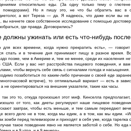
дениями относительно еды. (За одну только тему о глютен
и помидорами). Но я пишу это, не что бы обратить вас в 
иетолог, а вот Тереза — да. Я надеюсь, что даже если вы не
е, вы начнете свое собственное исследование с помощью достове
зобраться, где правда. Договорились?
 должны ужинать или есть что-нибудь после
о для всех времени, когда нужно прекратить есть», — говори
ся спать и в течение дня принимают пищу в разное время. Во
здо позже, чем в Америке и, тем не менее, среди их населения не
в США. Если у вас нет расстройства пищевого поведения, и вам
лами, чтобы вернуть себе связь с сигналами голода и насыщения.
бходимо позаботиться по каким-либо причинам о своей еде заране
 многочасовой встрече), то оптимальный вариант — есть в зави
 а не ориентироваться на внешние указатели, такие как часы.
 так это то, откуда произошел этот миф. Кинселла предполагает,
изошло от того, как диеты регулируют наше пищевое поведени
скают завтрак, чтобы есть меньше, и тем самым переедают веч
ще всего дело не в том, когда мы едим, а в том, как мы едим. «
к зомби перед телевизором и приходят в себя уже, когда тарелка с
 случае такое поведение явно не является заботой о себе. Но еда
лема и в 9 утра, и в 9 вечера».