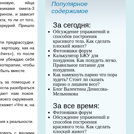
Популярное
еновую, яйца
никами омега-3
содержимое
рином, и зависит
та, то ли от того,
За сегодня:
еркурий. Пришло
Обсуждение упражнений и
способов построения
красивого тела. Как сделать
ти предрассудки,
плоский живот?
 картошку, как на
Фитоняшки форум
hers»), то после
Калькулятор БЖУ для
удом убеждаю себя
похудения. Как похудеть легко.
Правильное питание для
ихотерапии, чтобы
похудения.
быть вместе.
Как намекнуть парню что пора
худеть? Стоит ли сказать
юсь за помощью к
парню о лишнем весе?
огла разобраться
Блог Валентина Денисова-
ают нам покоя.
Мельникова
моего окружения.
За все время:
скажет «Что ж, на
Фитоняшки форум
Обсуждение упражнений и
ния к реальности.
способов построения
красивого тела. Как сделать
плоский живот?
товать с вашими