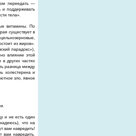
том переедать —
ь и поддерживать
сти тела».
ые витамины. По
рая существует в
, цельнозерновые,
стоит из жиров».
ский парадокс»),
ено влияние этой
 в других частях
сть разница между
ь холестерина и
лютное зло, явное
ми.
у и не есть один
надеюсь), что на
т вам навредить!
т вам навредить.