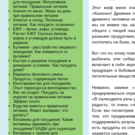
для похудения. Интуитивное
питание. Правильное питание
Этот миф меня оче
Анализ пп меню. Меню на день
«Конечно! Древние л
при правильном питании
древнего человека н
Аппетит и голод. Полезное
мы не живем так, к
питание. Как похудеть осознанно.
БЖУ – белки, жиры, углеводы.
общего с пищей наш
Расчет БЖУ. Сколько белков,
разными продуктами, 
жиров и углеводов должно быть в
охотились на быка, п
рационе.
Булимия - расстройство пищевого
поведения. Как избавиться от
Вот что по этому пов
булимии?
рыбачить или собир
Быстро и дешевое похудение в
включает в себя зер
домашних условиях. Как похудеть
дома?
продукция и бобовые
Варианты белкового ужина.
питательные веществ
Продукты, содержащие белок
Вегетарианство для похудения.
Неважно, какими 
Опыт перехода на вегетарианство
Вес не уходит. Похудеть за
придерживаться опре
неделю на правильном питании.
«В палеодиете речь 
Эффект плато
радость, то очень с
Вздутие живота и правильное
Если мы посмотрим 
питание. Живот выпирает, что
делать?
тем, кто придержив
Витамины для похудения. Какие
поддерживать резуль
витамины принимать при
есть продукты из сп
похудении? БАДЫ для худеющих
окажется сильнее.
Витамины с хромом для