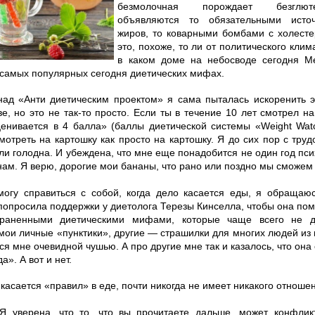
безмолочная порождает безглют
объявляются то обязательными источ
жиров, то коварными бомбами с холесте
это, похоже, то ли от политического клима
в каком доме на небосводе сегодня М
 самых популярных сегодня диетических мифах.
над «Анти диетическим проектом» я сама пыталась искоренить э
е, но это не так-то просто. Если ты в течение 10 лет смотрел на
ценивается в 4 балла» (баллы диетической системы «Weight Watc
смотреть на картошку как просто на картошку. Я до сих пор с тр
сли голодна. И убеждена, что мне еще понадобится не один год пс
нам. Я верю, дорогие мои бананы, что рано или поздно мы сможем 
могу справиться с собой, когда дело касается еды, я обраща
опросила поддержки у диетолога Терезы Кинселла, чтобы она пом
раненными диетическими мифами, которые чаще всего не д
мои личные «пунктики», другие — страшилки для многих людей из 
тся мне очевидной чушью. А про другие мне так и казалось, что она 
а». А вот и нет.
 касается «правил» в еде, почти никогда не имеет никакого отноше
Я уверена, что то, что вы прочитаете дальше, может конфлик