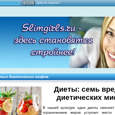
Забыли пароль?
дных диетических мифов.
Диеты: семь вр
диетических ми
В нашей культуре одни диеты сменяет 
ограничением жиров уступает место н