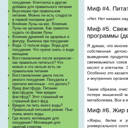
похудения. Клетчатка и другие
добавки для правильного питания
Миф #4. Питат
Вкусняшки при правильном
питании. Можно ли есть сладости
«Нет. Нет никаких на
в первой половине дня?
Влияние Луны на вес. Влияние
Миф #5. Свеж
Луны на организм. Как грамотно
худеть по фазам Луны
программы (д
Влияние дрожжей на здоровье и
фигуру. Выпечка при похудении
Вода. О пользе воды. Вода для
Я думаю, что многие
похудения. Что нужно знать о воде
собственная деток
женщине
выведению продуктов
Восстановление после анорексии -
свежевыжатых соков
как правильно питаться? Что
можно и что нельзя есть на
кислот и клетчатки.
правильном питании
Особенно это касаетс
Восстановление цикла после
и внутренних органов
резкого похудения. Похудела и
пропали месячные - что делать?
Вред фастфуда. Питание
Таким образом, очис
фастфудом. Чем вреден
потере мышечной ма
фастфуд? Этот страшный не
метаболизма. Все в 
страшный фаст-фуд.
Вредно ли пить много воды?
Миф #6. Жир 
Правильный питьевой режим. Пью
очень много воды
Где искать мотивацию для
«Жиры, белки и у
похудения? Мотивация для
универсального соот
занятий спортом.