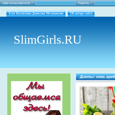
Имя пользователя:
*
Пароль:
*
Блог Валентина Денисова-Мельникова
Об авторе сайта
SlimGirls.RU
Диеты: семь вре