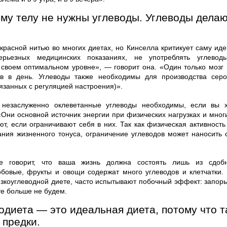
му телу не нужны углеводы. Углеводы делаю
красной нитью во многих диетах, но Кинселла критикует саму иде
ерьезных медицинских показаниях, не употреблять углево
своем оптимальном уровне», — говорит она. «Один только мозг 
в в день. Углеводы также необходимы для производства серо
язанных с регуляцией настроения)».
о незаслуженно оклеветанные углеводы необходимы, если вы 
«Они основной источник энергии при физических нагрузках и мног
ют, если ограничивают себя в них. Так как физическая активност
ания жизненного тонуса, ограничение углеводов может наносить
е говорит, что ваша жизнь должна состоять лишь из сдоб
обовые, фрукты и овощи содержат много углеводов и клетчатки.
зкоуглеводной диете, часто испытывают побочный эффект: запоры
те больше не будем.
диета — это идеальная диета, потому что т
 предки.