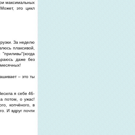
 при максимальных
 Может, это цикл
рузки. За неделю
влюсь плаксивой,
 "приливы"(когда
араюсь даже без
 месячных!
ашивает – это ты
Весила я себе 46-
,а потом, о ужас!
го, копчёного, в
го. И вдруг почти