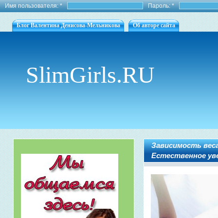
Имя пользователя:
*
Пароль:
*
Блог Валентина Денисова-Мельникова
Об авторе сайта
SlimGirls.RU
Зависимость веса
Естественное уве