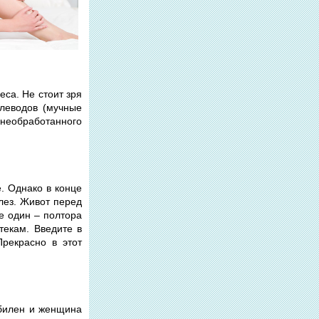
еса. Не стоит зря
глеводов (мучные
 необработанного
е. Однако в конце
лез. Живот перед
е один – полтора
текам. Введите в
Прекрасно в этот
абилен и женщина