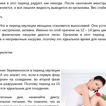
ния в этот период радуют, как никогда. После окончания менстр
няется, и вся лишняя жидкость выводится из организма. Вес стаб
ь.
Что в период овуляции женщина становится выносливой. Она устой
 настроении, активна. Именно по этой причине на 12 – 14 день ци
физические нагрузки даются легко. Организм в этот период 
 и непривычные нагрузки, поэтому это идеальное время для нача
еклетки
ения беременности в период овуляции
 А это значит, что, если в первую фазу
троен на созидание, во второй фазе
на разрушение. Поэтому период на 15
ается идеальным для похудения.
рузочные дни, начинайте диету,
ильное питание. Но помните, что за
енструации вы можете почувствовать