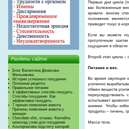
Первые дни цикла (п
вас болезненные мес
кровати: многие сп
положение меняется
приводит тонус в нор
Если вы можете под
прогулочным шагом
ощущения в области 
Второй этап цикла – 
Разделы сайта:
Питание и вес.
Блог Валентина Денисова-
Мельникова
Во время овуляции 
Истории успешного похудения
Полезные рецепты
усиленно вырабатыв
Правильное питание
обмен веществ усили
4 эффективных способа похудеть.
переусердствовать 
Способы похудения. Как
испытывает кровопот
эффективно похудеть.
7 причин появления живота.
анемии. Чтобы избе
Причины появления живота у
продукты – печень, гр
женщин
Chocolate slim, отзывы. Коктейль
Масса тела.
шоколад слим для похудения.
Альтернатива подсчету калорий