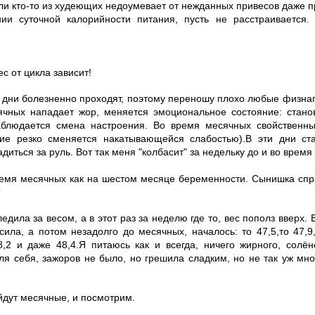
 если кто-то из худеющих недоумевает от нежданных привесов даже
ии суточной калорийности питания, пусть не расстраивается.
ес от цикла зависит!
е дни болезненно проходят, поэтому переношу плохо любые физнаг
ячных нападает жор, меняется эмоциональное состояние: стано
аблюдается смена настроения. Во время месячных свойственны
ие резко сменяется накатывающейся слабостью).В эти дни ст
диться за руль. Вот так меня "колбасит" за недельку до и во время
ремя месячных как на шестом месяце беременности. Сынишка спр
?
ледила за весом, а в этот раз за неделю где то, вес пополз вверх. 
сила, а потом незадолго до месячных, началось: то 47,5,то 47,9
,2 и даже 48,4.Я питаюсь как и всегда, ничего жирного, солёно
ля себя, зажоров не было, но грешила сладким, но не так уж мно
йдут месячные, и посмотрим.