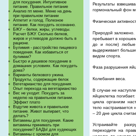
для похудения. Интуитивное
Результаты взвешива
питание. Правильное питание
гормональный фон ме
Анализ пп меню. Меню на день
при правильном питании
Аппетит и голод. Полезное
Физическая активност
питание. Как похудеть осознанно.
БЖУ – белки, жиры, углеводы.
Природой заложено. 
Расчет БЖУ. Сколько белков,
пребывает в хорошем
жиров и углеводов должно быть в
рационе.
до и после) любые 
Булимия - расстройство пищевого
выдерживает большие
поведения. Как избавиться от
видом спорта.
булимии?
Быстро и дешевое похудение в
домашних условиях. Как похудеть
Фаза разрушения яйц
дома?
Варианты белкового ужина.
Колебания веса.
Продукты, содержащие белок
Вегетарианство для похудения.
Опыт перехода на вегетарианство
В случае не наступл
Вес не уходит. Похудеть за
яйцеклетка погибает.
неделю на правильном питании.
цикла организм нас
Эффект плато
Вздутие живота и правильное
тело настраивается 
питание. Живот выпирает, что
– 20 дне цикла счит
делать?
Витамины для похудения. Какие
Устраивайте разг
витамины принимать при
похудении? БАДЫ для худеющих
переходите на прав
Витамины с хромом для
неделю до начала м