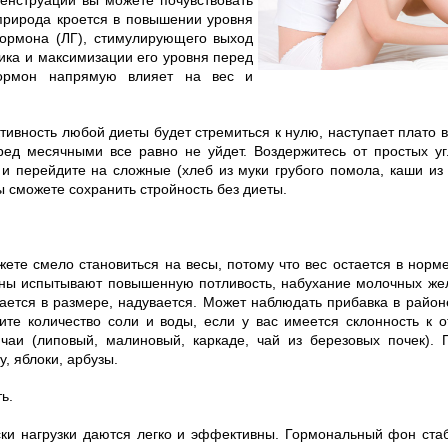
 природа кроется в повышении уровня
ормона (ЛГ), стимулирующего выход
ника и максимизации его уровня перед
гормон напрямую влияет на вес и
тивность любой диеты будет стремиться к нулю, наступает плато в
еред месячными все равно не уйдет. Воздержитесь от простых у
 и перейдите на сложные (хлеб из муки грубого помола, каши из
вы сможете сохранить стройность без диеты.
жете смело становиться на весы, потому что вес остается в норм
ны испытывают повышенную потливость, набухание молочных же
ется в размере, надувается. Может наблюдать прибавка в район
те количество соли и воды, если у вас имеется склонность к о
чаи (липовый, малиновый, каркаде, чай из березовых почек). 
, яблоки, арбузы.
ь.
ски нагрузки даются легко и эффективны. Гормональный фон ст