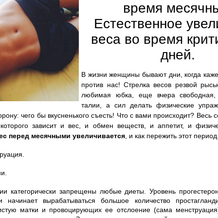
время месячны
Естественное увел
веса во время крит
дней.
В жизни женщины бывают дни, когда каже
против нас! Стрелка весов резвой рысь
любимая юбка, еще вчера свободная,
талии, а сил делать физические упраж
рону: чего бы вкусненького съесть! Что с вами происходит? Весь 
которого зависит и вес, и обмен веществ, и аппетит, и физиче
ес перед месячными
увеличивается
, и как пережить этот период
руация.
ни.
ии категорически запрещены любые диеты. Уровень прогестерон
и начинает вырабатываться большое количество простагланд
стую матки и провоцирующих ее отслоение (сама менструация