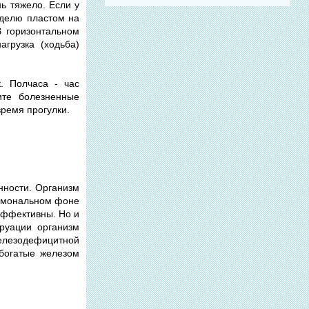
ь тяжело. Если у
еделю пластом на
В горизонтальном
грузка (ходьба)
. Полчаса - час
ите болезненные
ремя прогулки.
нности. Организм
ормональном фоне
эффективны. Но и
труации организм
 железодефицитной
 богатые железом