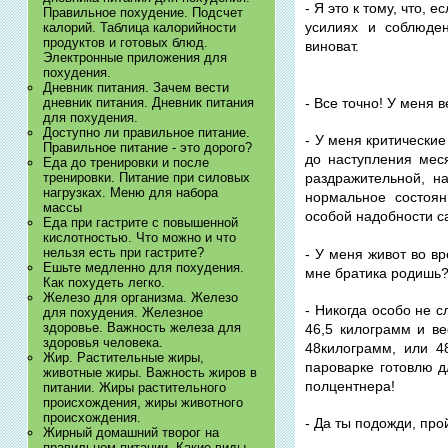
- Я это к тому, что,
Правильное похудение. Подсчет
усилиях и соблюден
калорий. Таблица калорийности
продуктов и готовых блюд.
виноват.
Электронные приложения для
похудения.
Дневник питания. Зачем вести
- Все точно! У меня в
дневник питания. Дневник питания
для похудения.
Доступно ли правильное питание.
- У меня критически
Правильное питание - это дорого?
до наступления мес
Еда до тренировки и после
тренировки. Питание при силовых
раздражительной, н
нагрузках. Меню для набора
нормальное состоян
массы
особой надобности са
Еда при гастрите с повышенной
кислотностью. Что можно и что
нельзя есть при гастрите?
- У меня живот во в
Ешьте медленно для похудения.
мне братика родишь
Как похудеть легко.
Железо для организма. Железо
- Никогда особо не с
для похудения. Железное
здоровье. Важность железа для
46,5 килограмм и ве
здоровья человека.
48килограмм, или 48
Жир. Растительные жиры,
пароварке готовлю д
животные жиры. Важность жиров в
полцентнера!
питании. Жиры растительного
происхождения, жиры животного
происхождения.
- Да ты подожди, про
Жирный домашний творог на
правильном питании. Какие виды