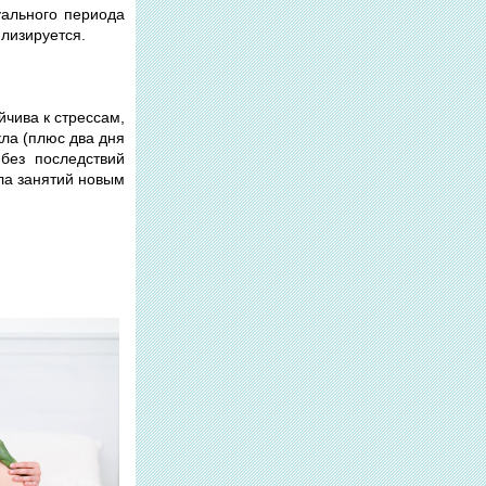
уального периода
илизируется.
чива к стрессам,
кла (плюс два дня
без последствий
ла занятий новым