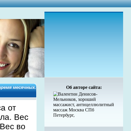
время месячных.
Об авторе сайта:
а от
ла. Вес
Вес во