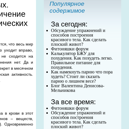
х.
Популярное
содержимое
ичение
ических
За сегодня:
Обсуждение упражнений и
способов построения
красивого тела. Как сделать
плоский живот?
тся, что весь мир
Фитоняшки форум
ю уходит вправо,
Калькулятор БЖУ для
 не сходится на
похудения. Как похудеть легко.
нения нет. Да и
Правильное питание для
похудения.
секрет в месячном
Как намекнуть парню что пора
ская активность.
худеть? Стоит ли сказать
.
парню о лишнем весе?
Блог Валентина Денисова-
Мельникова
За все время:
Фитоняшки форум
Обсуждение упражнений и
а в крови в этот
способов построения
инов – веществ,
красивого тела. Как сделать
). Одновременно
плоский живот?