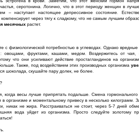
нь эстрогена в крови. Заметим, что этот женский гормон напр
частья, серотонина. Логично, что в этот периоду женщин в лучш
ем – наступает настоящее депрессивное состояние. Естестве
 компенсирует через тягу к сладкому, что не самым лучшим образ
мя месячных
растет.
те с физиологической потребностью в углеводах. Однако вредные
: овощами, фруктами, кашами, медом. Воздержитесь от чая, 
отому что они усиливают действие простагландинов на организм
больше. Также, под воздействием этих производных организма
уве
ся шоколада, скушайте пару долек, не более.
м?
я, когда весы лучше припрятать подальше. Смена гормонального
 в организме и моментальному привесу в несколько килограмм. З
ти, никак не жира. Расстраиваться не стоит, через 5-7 дней обм
ишняя вода уйдет из организма. Просто следуйте золотому пр
аться!
ь.