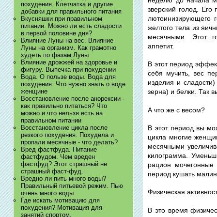
похудения. Клетчатка и другие
зверский голод. Его
добавки для правильного питания
лютоинизирующего г
Вкусняшки при правильном
питании. Можно ли есть сладости
желтого тела из яич
в первой половине дня?
месячными. Этот 
Влияние Луны на вес. Влияние
аппетит.
Луны на организм. Как грамотно
худеть по фазам Луны
Влияние дрожжей на здоровье и
В этот период эффек
фигуру. Выпечка при похудении
себя мучить, вес п
Вода. О пользе воды. Вода для
изделия и сладости)
похудения. Что нужно знать о воде
женщине
зерна) и белки. Так 
Восстановление после анорексии -
как правильно питаться? Что
А что же с весом?
можно и что нельзя есть на
правильном питании
Восстановление цикла после
В этот период вы мо
резкого похудения. Похудела и
цикла многие женщи
пропали месячные - что делать?
месячными увеличива
Вред фастфуда. Питание
килограмма. Уменьши
фастфудом. Чем вреден
фастфуд? Этот страшный не
рацион мочегонные 
страшный фаст-фуд.
период кушать малину
Вредно ли пить много воды?
Правильный питьевой режим. Пью
Физическая активност
очень много воды
Где искать мотивацию для
похудения? Мотивация для
В это время физиче
занятий спортом.