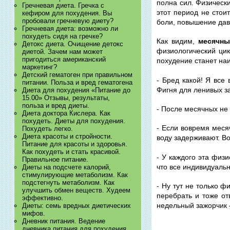
полна сил. Физическ
Гречневая диета. Гречка с
этот период не стои
кефиром для похудения. Вы
пробовали гречневую диету?
боли, повышение дав
Гречневая диета: возможно ли
похудеть сидя на гречке?
Как видим,
месячны
Детокс диета. Очищение детокс
физиологический цик
диетой. Зачем нам может
пригодиться американский
похудение станет н
маркетинг?
Детский гематоген при правильном
- Бред какой! Я все
питании. Польза и вред гематогена
Фигня для ленивых з
Диета для похудения «Питание до
15.00» Отзывы, результаты,
польза и вред диеты.
- После месячных не 
Диета доктора Кислера. Как
похудеть. Диеты для похудения.
- Если вовремя меся
Похудеть легко.
Диета красоты и стройности.
воду задерживают. Во
Питание для красоты и здоровья.
Как похудеть и стать красивой.
- У каждого эта физ
Правильное питание.
что все индивидуальн
Диеты на подсчете калорий,
стимулирующие метаболизм. Как
подстегнуть метаболизм. Как
- Ну тут не только 
улучшить обмен веществ. Худеем
перебрать и тоже от
эффективно.
недельный зажорчик –
Диеты: семь вредных диетических
мифов.
Дневник питания. Ведение
дневника питания для похудения.