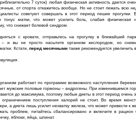
риблизительно 7 суток) любая физическая активность дается очен
ячные, от спорта откажитесь вообще. Но не стоит лежать всю н
ециалисты советуют совершать в этот период пешие прогулки. 
 тонус матки, что может усилить боль, слабая физическая на
му, что снижает болевой синдром.
няться с кровати, отправьтесь на прогулку в ближайший парк
 – и вы не просто насытите организм кислородом, но сним
матки. Кстати,
перед месячными
также рекомендуется увеличить в
овуляция.
организм работает по программе возможного наступления береме
ает мужские половые гормоны – андрогены. При изменившемся г
вается до максимума, поэтому любые диеты в этот период очень 
с ограничением поступления калорий не стоит. Во время менс
ери, а диета лишь усилит нехватку железа, что может привести к
жать проблем, питайтесь сбалансировано и включите в рацион
ечку, яблоки, яйца, шпинат.