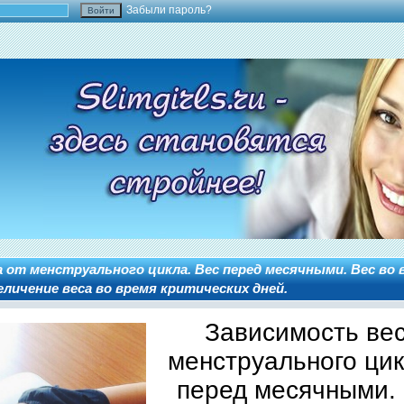
Забыли пароль?
 от менструального цикла. Вес перед месячными. Вес во 
личение веса во время критических дней.
Зависимость вес
менструального цик
перед месячными. 