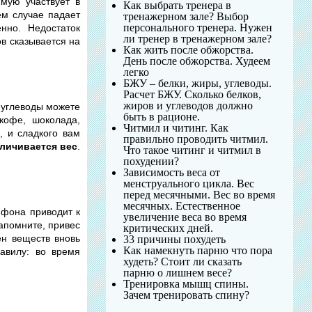
ямую участвует в
Как выбрать тренера в
ем случае падает
тренажерном зале? Выбор
персонального тренера. Нужен
нно. Недостаток
ли тренер в тренажерном зале?
ов сказывается на
Как жить после обжорства.
День после обжорства. Худеем
легко
БЖУ – белки, жиры, углеводы.
Расчет БЖУ. Сколько белков,
жиров и углеводов должно
 углеводы можете
быть в рационе.
кофе, шоколада,
Читмил и читинг. Как
, и сладкого вам
правильно проводить читмил.
личивается вес
.
Что такое читинг и читмил в
похудении?
Зависимость веса от
менструального цикла. Вес
перед месячными. Вес во время
месячных. Естественное
 фона приводит к
увеличение веса во время
апомните, привес
критических дней.
ен веществ вновь
33 причины похудеть
Как намекнуть парню что пора
авилу: во время
худеть? Стоит ли сказать
парню о лишнем весе?
Тренировка мышц спины.
Зачем тренировать спину?