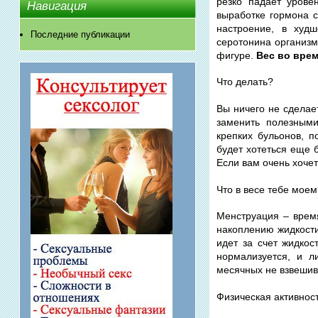
резко падает урове
Навигация
выработке гормона с
настроение, в худш
Последние публикации
серотонина организм
фигуре.
Вес во вре
Что делать?
Вы ничего не сделае
заменить полезными
крепких бульонов, п
будет хотеться еще 
Если вам очень хочет
Что в весе тебе мое
Менструация – врем
накоплению жидкости
идет за счет жидкос
нормализуется, и л
месячных не взвешив
Физическая активност