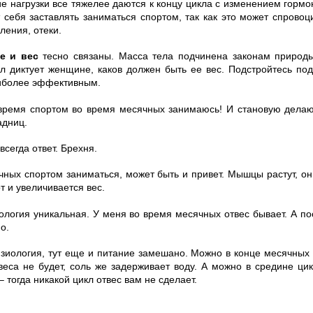
ие нагрузки все тяжелее даются к концу цикла с изменением горм
т себя заставлять заниматься спортом, так как это может спрово
ления, отеки.
е и вес
тесно связаны. Масса тела подчинена законам природы
л диктует женщине, каков должен быть ее вес. Подстройтесь под 
аиболее эффективным.
 время спортом во время месячных занимаюсь! И становую делаю
адниц.
всегда ответ. Брехня.
чных спортом заниматься, может быть и привет. Мышцы растут, он
т и увеличивается вес.
иология уникальная. У меня во время месячных отвес бывает. А по
о.
физиология, тут еще и питание замешано. Можно в конце месячных
веса не будет, соль же задерживает воду. А можно в средине цик
 тогда никакой цикл отвес вам не сделает.