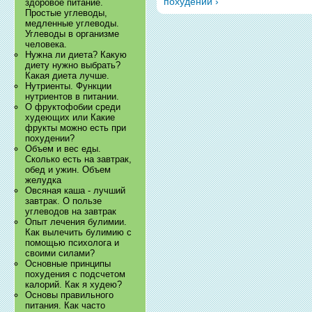
похудении ›
здоровое питание.
Простые углеводы,
медленные углеводы.
Углеводы в организме
человека.
Нужна ли диета? Какую
диету нужно выбрать?
Какая диета лучше.
Нутриенты. Функции
нутриентов в питании.
О фруктофобии среди
худеющих или Какие
фрукты можно есть при
похудении?
Объем и вес еды.
Сколько есть на завтрак,
обед и ужин. Объем
желудка
Овсяная каша - лучший
завтрак. О пользе
углеводов на завтрак
Опыт лечения булимии.
Как вылечить булимию с
помощью психолога и
своими силами?
Основные принципы
похудения с подсчетом
калорий. Как я худею?
Основы правильного
питания. Как часто