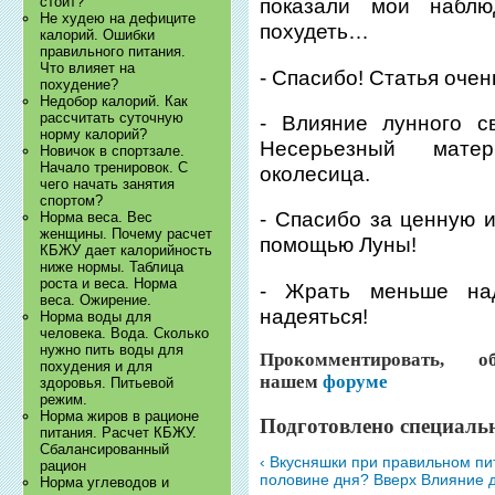
стоит?
показали мои наблю
Не худею на дефиците
похудеть…
калорий. Ошибки
правильного питания.
Что влияет на
- Спасибо! Статья очен
похудение?
Недобор калорий. Как
рассчитать суточную
- Влияние лунного с
норму калорий?
Несерьезный матер
Новичок в спортзале.
Начало тренировок. С
околесица.
чего начать занятия
спортом?
- Спасибо за ценную 
Норма веса. Вес
женщины. Почему расчет
помощью Луны!
КБЖУ дает калорийность
ниже нормы. Таблица
роста и веса. Норма
- Жрать меньше на
веса. Ожирение.
надеяться!
Норма воды для
человека. Вода. Сколько
нужно пить воды для
Прокомментировать, 
похудения и для
нашем
форуме
здоровья. Питьевой
режим.
Норма жиров в рационе
Подготовлено специаль
питания. Расчет КБЖУ.
Сбалансированный
‹ Вкусняшки при правильном пи
рацион
половине дня?
Вверх
Влияние д
Норма углеводов и