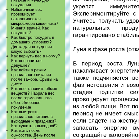
питание и меню для
похудения
укрепят иммуни
Избыточный вес
Экспериментируйте с
провоцирует
патологическая
Учитесь получать удо
микрофлора кишечника?
натуральных про
Мнения врачей. Как
похудеть?
гарантировано стабиль
Как быстро похудеть в
домашних условиях?
Диета для похудения -
Луна в фазе роста (отк
какую выбрать?
Как вернуть вес в норму?
Как поправиться
В период роста Лун
девушке?
накапливает энергетич
Как войти в режим
правильного питания
также подчиняется в
после зажора. Срывы на
фаз истощения и возо
диете.
Как восстановить обмен
стадия подпитки с
веществ? Набрала вес
после гормонального
провоцирует процессы
сбоя. Здоровое
из любой пищи. Вот по
похудение
Как выстроить
период не имеет смыс
правильное питание в
если сядете на жестку
выходные и праздники?
Как кушать в выходной?
запасать энергию в
Как жить после
сокращайте калорийнос
обжорства. День после