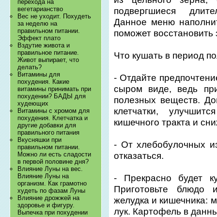
перехода на
вегетарианство
подвергшиеся длите
Вес не уходит. Похудеть
Данное меню наполни
за неделю на
правильном питании.
поможет восстановить 
Эффект плато
Вздутие живота и
правильное питание.
Что кушать в период п
Живот выпирает, что
делать?
Витамины для
- Отдайте предпочтени
похудения. Какие
сыром виде, ведь пр
витамины принимать при
похудении? БАДЫ для
полезных веществ. До
худеющих
клетчатки, улучшит
Витамины с хромом для
похудения. Клетчатка и
кишечного тракта и сн
другие добавки для
правильного питания
Вкусняшки при
- От хлебобулочных и
правильном питании.
отказаться.
Можно ли есть сладости
в первой половине дня?
Влияние Луны на вес.
Влияние Луны на
- Прекрасно будет к
организм. Как грамотно
Приготовьте блюдо 
худеть по фазам Луны
Влияние дрожжей на
желудка и кишечника: м
здоровье и фигуру.
лук. Картофель в данн
Выпечка при похудении