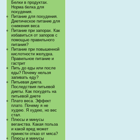
Белки в продуктах.
Норма белка для
похудения.
Питание для похудения.
Диетическое питание для
снижения веса
Питание при запорах. Как
избавиться от запоров с
помощью правильного
питания?
Питание при повышенной
кислотности желудка.
Правильное питание и
гастрит
Пить до еды или после
еды? Почему нельзя
запивать еду?
Питьевая диета.
Последствия питьевой
диеты. Как похудеть на
питьевой диете
Плато веса. Эффект
плато. Почему я не
худею. Я худею, но вес
стал.
Плюсы и минусы
веганства. Какая польза
и какой вред может
принести отказ от мяса?
Плюсы и минусы