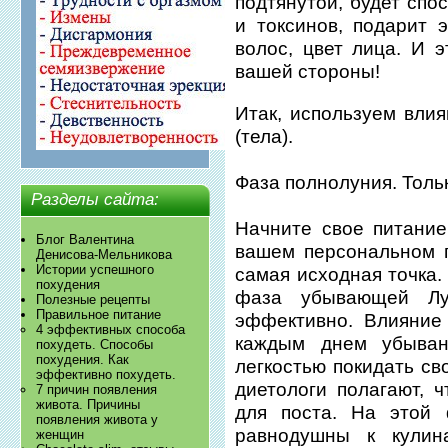
подтянутой, будет спо
и токсинов, подарит 
волос, цвет лица. И э
вашей стороны!
Итак, используем вли
(тела).
Фаза полнолуния. Толь
Разделы сайта:
Начните свое питани
Блог Валентина
вашем персональном г
Денисова-Мельникова
Истории успешного
самая исходная точка.
похудения
фаза убывающей Лу
Полезные рецепты
Правильное питание
эффективно. Влияние
4 эффективных способа
каждым днем убыван
похудеть. Способы
похудения. Как
легкостью покидать с
эффективно похудеть.
диетологи полагают, 
7 причин появления
живота. Причины
для поста. На этой
появления живота у
равнодушны к кулин
женщин