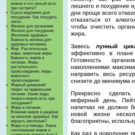
можно и что нельзя есть
лишнего и похудение и
при гастрите?
дни проще всего отказа
Ешьте медленно для
похудения. Как похудеть
отказаться от алког
легко.
чтобы очистить орган
Железо для организма.
Железо для похудения.
жира.
Железное здоровье.
Важность железа для
здоровья человека.
Завесь
лунный цик
Жир. Растительные
эффективно в плане 
жиры, животные жиры.
Важность жиров в
Готовность орган
питании. Жиры
накоплениями максим
растительного
происхождения, жиры
направить весь ресу
животного
снизите до минимума н
происхождения.
Жирный домашний
творог на правильном
Прекрасно сделать
питании. Какие виды
творога можно есть при
кефирный день. Пейт
похудении?
напитках не должно б
Жиры в питании.
Влияние жиров в рационе
новой жизни неско
на женское здоровье. Как
благоприятны, использу
вернуть месячные?
Жиры и углеводы. Какое
соотношение жиров и
Как раз в новолуние п
углеводов должно быть?