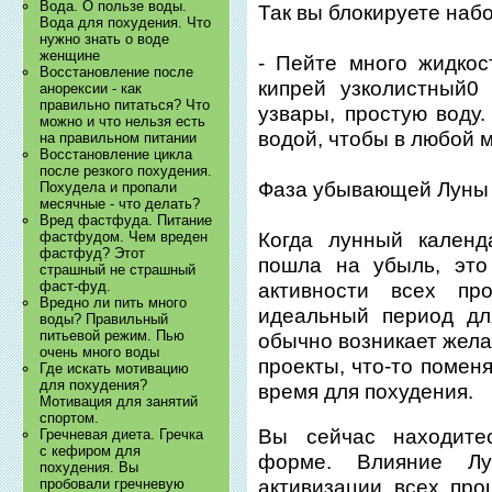
Вода. О пользе воды.
Так вы блокируете набо
Вода для похудения. Что
нужно знать о воде
женщине
- Пейте много жидкос
Восстановление после
кипрей узколистный0
анорексии - как
правильно питаться? Что
узвары, простую воду.
можно и что нельзя есть
водой, чтобы в любой 
на правильном питании
Восстановление цикла
после резкого похудения.
Фаза убывающей Луны 
Похудела и пропали
месячные - что делать?
Вред фастфуда. Питание
Когда лунный календ
фастфудом. Чем вреден
фастфуд? Этот
пошла на убыль, это
страшный не страшный
фаст-фуд.
активности всех пр
Вредно ли пить много
идеальный период дл
воды? Правильный
питьевой режим. Пью
обычно возникает жела
очень много воды
проекты, что-то помен
Где искать мотивацию
для похудения?
время для похудения.
Мотивация для занятий
спортом.
Вы сейчас находите
Гречневая диета. Гречка
с кефиром для
форме. Влияние Лу
похудения. Вы
пробовали гречневую
активизации всех про