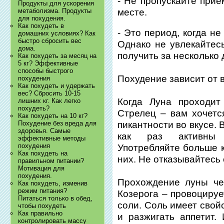
- Не пропускайте прие
Продукты для ускорения
месте.
метаболизма. Продукты
для похудения.
Как похудеть в
- Это период, когда н
домашних условиях? Как
быстро сбросить вес
Однако не увлекайтес
дома.
получить за несколько
Как похудеть за месяц на
5 кг? Эффективные
способы быстрого
Похудение зависит от 
похудения
Как похудеть и удержать
вес? Сбросить 10-15
Когда Луна проходит
лишних кг. Как легко
похудеть?
Стрелец – вам хочетс
Как похудеть на 10 кг?
Похудение без вреда для
пикантности во вкусе.
здоровья. Самые
как раз активны в
эффективные методы
похудения
Употребляйте больше 
Как похудеть на
них. Не отказывайтесь 
правильном питании?
Мотивация для
похудения.
Прохождение луны че
Как похудеть, изменив
режим питания?
Козерога – провоциру
Питаться только в обед,
соли. Соль имеет свой
чтобы похудеть
Как правильно
и разжигать аппетит.
контролировать массу