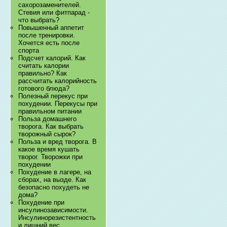
сахорозаменителей.
Стевия или фитпарад -
что выбрать?
Повышенный аппетит
после тренировки.
Хочется есть после
спорта
Подсчет калорий. Как
считать калории
правильно? Как
рассчитать калорийность
готового блюда?
Полезный перекус при
похудении. Перекусы при
правильном питании
Польза домашнего
творога. Как выбрать
творожный сырок?
Польза и вред творога. В
какое время кушать
творог. Творожки при
похудении
Похудение в лагере, на
сборах, на вызде. Как
безопасно похудеть не
дома?
Похудение при
инсулинозависимости.
Инсулинорезистентность
и лишний вес