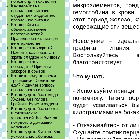
полезно для похудения
микроэлементов, пре
Как перейти на
правильное питание
гемоглобина в крови
студентке? Бюджетное
этот период железо, к
правильное питание.
Как перейти на
содержащие эти вещес
сбалансированное
вегетарианство?
Правильное питание при
Новолуние – идеаль
вегетарианстве
графика питания, 
Как перестать жрать?
Научите, как перестать
Воспользуйтесь
жрать сладкое и мучное?
благоприятствует.
Как перестать
переедать? Причины
зажоров и срывов
Что кушать:
Как пить воду во время
тренировки? Солить ли
еду? И другие вопросы
правильного питания.
- Используйте принцип
Как похудеть без голода.
понемногу. Таким об
Худеем без голода.
Грейзинг. Едим и худеем.
будет усваиваться б
Как похудеть без спорта
килограммами на боках
и физических
упражнений. Как быстро
похудеть в домашних
- Отказывайтесь от ли
условиях.
Скушайте ломтик перца
Как похудеть быстро. Как
ускорить метаболизм.