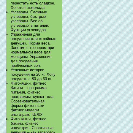
перестать есть сладкое.
Хочется шоколада
Углеводы. Сложные
углеводы, быстрые
углеводы. Все об
углеводах в питании.
Функции углеводов.
Упражнения для
похудения для стройных
девушек. Норма веса.
Занятия с тренером при
нормальном весе для
женщины. Упражнения
для похудения
проблемных зон.
Успешные истории
похудения на 20 кг. Хочу
похудеть с 80 до 60 кг
Фитоняшки, фитнес
бикини – программа
питания, фитнес
программы, сушка тела.
Соревновательная
форма фитоняшки
фитнес модели
инстаграм. КБЖУ
Фитоняшки, фитнес
бикини, фитнес
индустрия. Спортивные
девушки – как заработок