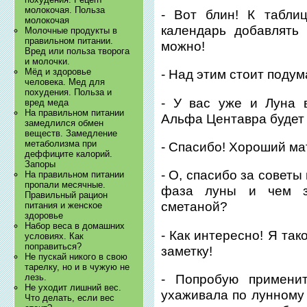
молокочая. Польза
- Вот блин! К табли
молокочая
календарь добавлять
Молочные продукты в
правильном питании.
можно!
Вред или польза творога
и молочки.
Мёд и здоровье
- Над этим стоит подум
человека. Мед для
похудения. Польза и
- У вас уже и Луна 
вред меда
На правильном питании
Альфа Центавра будет 
замедлился обмен
веществ. Замедление
метаболизма при
- Спасибо! Хороший ма
деффиците калорий.
Запоры
- О, спасибо за советы
На правильном питании
пропали месячные.
фаза луны и чем з
Правильный рацион
сметаной?
питания и женское
здоровье
Набор веса в домашних
- Как интересно! Я так
условиях. Как
поправиться?
заметку!
Не пускай никого в свою
тарелку, но и в чужую не
лезь.
- Попробую примени
Не уходит лишний вес.
ухаживала по лунному 
Что делать, если вес