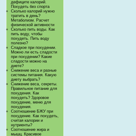
дефиците калорий.
Похудеть без спорта
Сколько калорий нужно
тратить в день?
Метаболизм. Расчет
физической активности
Сколько пить воды. Как
пить воду, чтобы
похудеть. Пить воду
полезно?
Сладкое при похудении.
Можно ли есть сладости
при похудении? Какие
сладости можно на
диете?
Снижение веса и разные
системы питания. Какую
диету выбрать?
Снижение веса, секреты.
Правильное питание для
похудения. Как
похудеть? Здоровое
похудение, меню для
похудения.
Соотношение БЖУ при
похудение. Как похудеть,
считая калории и
нутриенты?
Соотношение жира и
мышц. Красивое