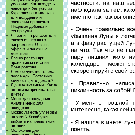
частности, на наш ве
условиях. Как похудеть
навсегда и без усилий
наблюдала за тем, как
Курс овсяного молочка
именно так, как вы опи
для похудения и
очищения организма.
Пищевые добавки и
- Очень правильно вс
суперфуды
убывания Луны я легч
Л-Теанин - препарат для
снижения нервного
а в фазу растущей Лун
напряжения. Отзывы,
эффект и побочные
на что. Так что не па
действия
пару лишних кило из
Лапша ролтон при
правильном питании.
календарь – может эт
Вред ролтона
скорректируйте свой ра
Ложное чувство голода
после еды. Постоянно
хочу есть, что делать?
- Правильно напис
Лучшие витамины. Какие
цикличность за собой! 
витамины принимать на
диете?
Меню для похудения.
- У меня с прошлой 
Анализ меню для
похудения.
Интересно, какая сейч
Можно ли есть углеводы
на ужин? Какой ужин
- Я нашла в инете лун
выбрать на правильном
питании
понять.
Молокочай для
похудения. Рецепт