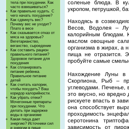
соленые блюда. В ку
тела при похудении. Как
часто взвешиваться?
укропом, петрушкой, ба
Как правильно худеть. С
чего начать похудение?
Как сдвинуть вес?
Находясь в созвездия
Почему вес не уходит?
Весов, Водолея – Л
Плато в весе
Как сказывается отказ от
калорийным блюдам. 
мяса на здоровье?
маслом овощные сала
Вегетарианство,
веганство, сыроедение
организма в жирах, а 
Как составить рацион
пища не отразится. 
правильного питания?
Здоровое питание для
пробуйте самые смелы
похудения
Как спланировать
питание ребенка.
Нахождение Луны в 
Правильное питание
Скорпиона, Рыб – пр
детей
Как считать калории,
углеводами. Печенье, 
чтобы похудеть? Ваш
это вкусно, но вредно
коридор калорийности.
Как убрать отеки?
рискуете впасть в зав
Мочегонные препараты
при похудении. Что
она способствует выр
делать при задержке
проходимость энцефал
воды в организме
Какая пища дает
серотонина триптоф
энергию? Источники сил
зависимость от пиро
и энергии в пище