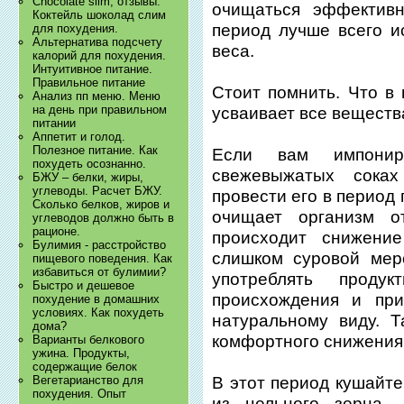
Chocolate slim, отзывы.
очищаться эффективн
Коктейль шоколад слим
период лучше всего и
для похудения.
Альтернатива подсчету
веса.
калорий для похудения.
Интуитивное питание.
Правильное питание
Стоит помнить. Что в
Анализ пп меню. Меню
на день при правильном
усваивает все вещества
питании
Аппетит и голод.
Полезное питание. Как
Если вам импонир
похудеть осознанно.
свежевыжатых соках
БЖУ – белки, жиры,
углеводы. Расчет БЖУ.
провести его в период
Сколько белков, жиров и
очищает организм о
углеводов должно быть в
рационе.
происходит снижени
Булимия - расстройство
слишком суровой мер
пищевого поведения. Как
избавиться от булимии?
употреблять проду
Быстро и дешевое
происхождения и при
похудение в домашних
условиях. Как похудеть
натуральному виду. 
дома?
комфортного снижения
Варианты белкового
ужина. Продукты,
содержащие белок
В этот период кушайте
Вегетарианство для
похудения. Опыт
из цельного зерна,