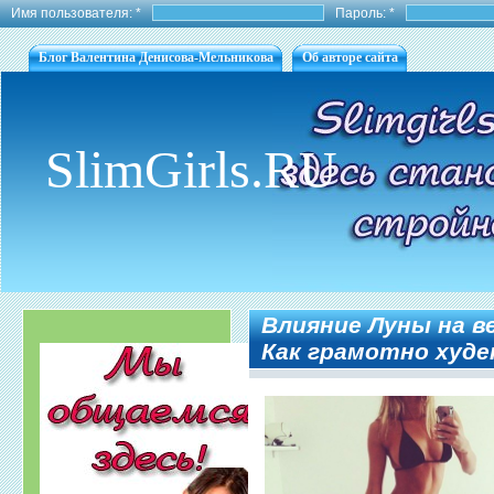
Имя пользователя:
*
Пароль:
*
Блог Валентина Денисова-Мельникова
Об авторе сайта
SlimGirls.RU
Влияние Луны на ве
Как грамотно худе