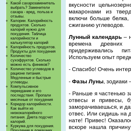
Какой сахарозаменитель
вкусности цельнозер
выбрать? Заменители
макаронами из твер
сахара - вред, польза и
отзывы.
включи больше белка,
Калории. Калорийность
сжиганию углеводов.
продуктов. Сколько
калорий нужно для
похудения. Таблица
Лунный календарь
– 
калорийности и
калькулятор калорий
времена древних
Калорийность продуктов.
придерживались пи
Продукты для похудения
Количество
Используем опыт предк
сухофруктов. Сколько
можно есть фиников?
- Спасибо! Очень интер
Количество углеводов в
рационе питания.
Медленные и быстрые
-
Фазы Луны
, зодиаки 
углеводы.
Компульсивное
переедание и его
- Раньше я частенько 
последствия. Пропали
отвесы и привесы, б
месячные от похудения
Коридор калорийности.
заморачиваешься, и да
Как выйти из
отвес. Или сидишь на 
низкокалорийного
питания. Диета подсчет
нате! Привес! Оказало
калорий.
Куркума для похудения.
вскоре нашла причин
Похудение в домашних