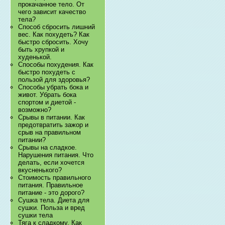
прокачанное тело. От
чего зависит качество
тела?
Способ сбросить лишний
вес. Как похудеть? Как
быстро сбросить. Хочу
быть хрупкой и
худенькой.
Способы похудения. Как
быстро похудеть с
пользой для здоровья?
Способы убрать бока и
живот. Убрать бока
спортом и диетой -
возможно?
Срывы в питании. Как
предотвратить зажор и
срыв на правильном
питании?
Срывы на сладкое.
Нарушения питания. Что
делать, если хочется
вкусненького?
Стоимость правильного
питания. Правильное
питание - это дорого?
Сушка тела. Диета для
сушки. Польза и вред
сушки тела
Тяга к сладкому. Как