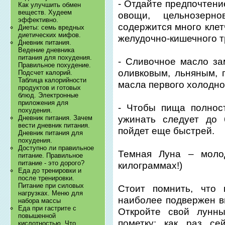
- Отдайте предпочтени
Как улучшить обмен
веществ. Худеем
овощи, цельнозерн
эффективно.
содержится много клет
Диеты: семь вредных
диетических мифов.
желудочно-кишечного тр
Дневник питания.
Ведение дневника
питания для похудения.
- Сливочное масло з
Правильное похудение.
оливковым, льняным, 
Подсчет калорий.
Таблица калорийности
масла первого холодно
продуктов и готовых
блюд. Электронные
приложения для
- Чтобы пища полнос
похудения.
Дневник питания. Зачем
ужинать следует до 
вести дневник питания.
пойдет еще быстрей.
Дневник питания для
похудения.
Доступно ли правильное
Темная Луна – моло
питание. Правильное
питание - это дорого?
килограммах!)
Еда до тренировки и
после тренировки.
Питание при силовых
Стоит помнить, что
нагрузках. Меню для
наиболее подвержен в
набора массы
Еда при гастрите с
Откройте свой лунн
повышенной
пометку: как раз се
кислотностью. Что