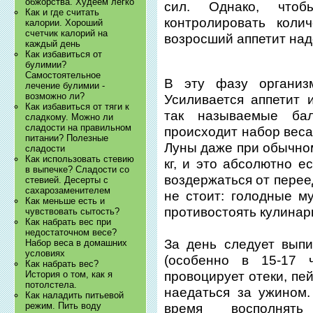
обжорства. Худеем легко
сил. Однако, что
Как и где считать
контролировать коли
калории. Хороший
счетчик калорий на
возросший аппетит над
каждый день
Как избавиться от
булимии?
Самостоятельное
В эту фазу организм
лечение булимии -
возможно ли?
Усиливается аппетит 
Как избавиться от тяги к
так называемые бал
сладкому. Можно ли
сладости на правильном
происходит набор веса
питании? Полезные
Луны даже при обычном
сладости
Как использовать стевию
кг, и это абсолютно е
в выпечке? Сладости со
воздержаться от перее
стевией. Десерты с
сахарозаменителем
не стоит: голодные м
Как меньше есть и
противостоять кулинар
чувствовать сытость?
Как набрать вес при
недостаточном весе?
За день следует вып
Набор веса в домашних
условиях
(особенно в 15-17 
Как набрать вес?
История о том, как я
провоцирует отеки, пе
потолстела.
наедаться за ужином
Как наладить питьевой
режим. Пить воду
время восполнят