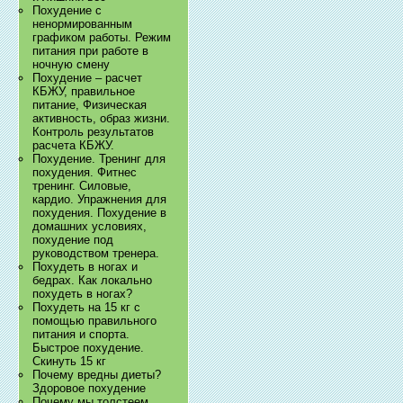
Похудение с
ненормированным
графиком работы. Режим
питания при работе в
ночную смену
Похудение – расчет
КБЖУ, правильное
питание, Физическая
активность, образ жизни.
Контроль результатов
расчета КБЖУ.
Похудение. Тренинг для
похудения. Фитнес
тренинг. Силовые,
кардио. Упражнения для
похудения. Похудение в
домашних условиях,
похудение под
руководством тренера.
Похудеть в ногах и
бедрах. Как локально
похудеть в ногах?
Похудеть на 15 кг с
помощью правильного
питания и спорта.
Быстрое похудение.
Скинуть 15 кг
Почему вредны диеты?
Здоровое похудение
Почему мы толстеем.