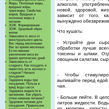
Жиры. Полезные жиры,
алкоголя, употребле
вредные жиры,
новой, здоровой, жи
трансжиры. Свойства
жиров. Вредные и
зависит от того, к
полезные жиры в
вынуждено обезврежив
питании.
ЗОЖ. Формирование
ЗОЖ. Здоровый образ
Что кушать:
жизни
Зависимость веса от
менструального цикла.
- Устройте дни сыр
Вес перед месячными.
Вес во время месячных.
обработки лучше всег
Естественное
токсины и шлаки. От
увеличение веса во
время критических дней.
овощным салатам, сыр
Зависимость от
сладкого. Как похудеть и
перестать есть мучное и
сладкое? Начало
- Чтобы стимулиро
похудения
выпивайте перед едой 
Задержка воды при
похудении. Польза и
чая.
вред воды сасси
Задержка жидкости в
организме. Как убрать
- Больше пейте. В цел
отеки изменив питание?
Здоровое питание для
литров жидкости. Воды
похудения. Правильное
из моркови, капусты