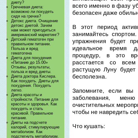
диету?
всего именно в фазу у
Гречневая диета:
возможно ли похудеть
безопасен даже обильн
сидя на гречке?
Детокс диета. Очищение
детокс диетой. Зачем
В этот период актив
нам может пригодиться
занимайтесь спортом.
американский маркетинг?
Детский гематоген при
упражнения будет пр
правильном питании.
идеальное время д
Польза и вред
гематогена
процедур, в это в
Диета для похудения
расстается со все
«Питание до 15.00»
Отзывы, результаты,
растущую Луну будет
польза и вред диеты.
бесполезна.
Диета доктора Кислера.
Как похудеть. Диеты для
похудения. Похудеть
Запомните, если вы 
легко.
Диета красоты и
заболевания, мен
стройности. Питание для
красоты и здоровья. Как
очистительных меропри
похудеть и стать
чтобы не навредить се
красивой. Правильное
питание.
Диеты на подсчете
Что кушать:
калорий, стимулирующие
метаболизм. Как
подстегнуть метаболизм.