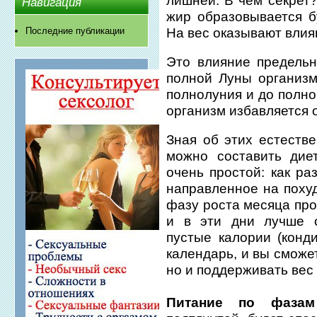
лишней. В чем секрет
Навигация
жир образовывается б
На вес оказывают вли
Последние публикации
Это влияние предельн
полной Луны организ
полнолуния и до полно
организм избавляется о
Зная об этих естеств
можно составить дие
очень простой: как р
направленное на поху
фазу роста месяца про
и в эти дни лучше о
пустые калории (конд
календарь, и вы сможе
но и поддерживать вес 
Питание по фаза