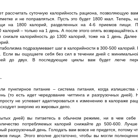
ует рассчитать суточную калорийность рациона, позволяющую ва
тметке и не поправляться. Пусть это будет 1800 ккал. Теперь, н
щи на 1800 калорий, разделенных на 4-6 приемов пищи. П
 калорий – только на 1 день. А после этого опять возвращайтесь 
 снизьте калорийность до 1300 калорий, тоже на 1 день. Далее
орий.
таболизма подразумевает шаг в калорийности в 300-500 калорий.
й. Если вы ощущаете себя без сил в течении дней с минимально
дней до двух. В последующие циклы вам будет легче пере
.
ли пунктирное питание – система питания, когда излишества 
ень (то есть идет чередование читтинга и разгрузочных дней).
просту не успевает адаптироваться к изменению в калораже рац
асходует энергию из жировых депо.
сытых дней) вы питаетесь в обычном режиме, ни в чем себе 
оличество потребляемых калорий снижайте до 500-600. Лучше
ый разгрузочный день. Голодать вам вовсе не придется, потому ч
мов пищи. Этого вполне достаточно, чтобы вы могли полноценно