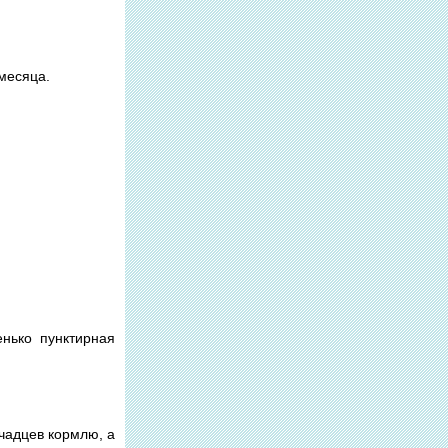
 месяца.
нько пунктирная
очадцев кормлю, а