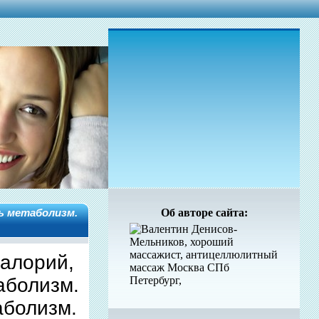
ь метаболизм.
Об авторе сайта:
калорий,
аболизм.
аболизм.