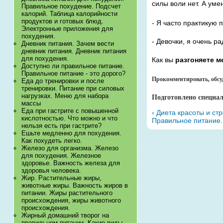
силы воли нет. А уме
Правильное похудение. Подсчет
калорий. Таблица калорийности
продуктов и готовых блюд.
- Я часто практикую п
Электронные приложения для
похудения.
- Девочки, я очень ра
Дневник питания. Зачем вести
дневник питания. Дневник питания
для похудения.
Как вы
разгоняете 
Доступно ли правильное питание.
Правильное питание - это дорого?
Прокомментировать, обс
Еда до тренировки и после
тренировки. Питание при силовых
нагрузках. Меню для набора
Подготовлено специа
массы
Еда при гастрите с повышенной
‹ Диета красоты и ст
кислотностью. Что можно и что
Правильное питание.
нельзя есть при гастрите?
Ешьте медленно для похудения.
Как похудеть легко.
Железо для организма. Железо
для похудения. Железное
здоровье. Важность железа для
здоровья человека.
Жир. Растительные жиры,
животные жиры. Важность жиров в
питании. Жиры растительного
происхождения, жиры животного
происхождения.
Жирный домашний творог на
правильном питании. Какие виды