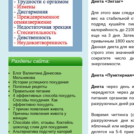
Диета «Зигзаг»
Для этого вам след
вес на стабильной о
подряд кушайте пи
калорийность до 2100
еще на 3 дня. Затем
привычным 1800 кал
Данная диета для ме
строго этих значени
сократите число 
Разделы сайта:
энергоемкости.
Блог Валентина Денисова-
Диета «Пунктирная»
Мельникова
Истории успешного похудения
Диета
через день и
Полезные рецепты
Правильное питание
чередуются через д
4 эффективных способа похудеть.
питания организм по
Способы похудения. Как
разгрузочных дней р
эффективно похудеть.
7 причин появления живота.
Причины появления живота у
Вовремя читтинга (
женщин
разгрузочные дни к
Chocolate slim, отзывы. Коктейль
яблочный или кефирн
шоколад слим для похудения.
Альтернатива подсчету калорий
делятся на 5-6 прие