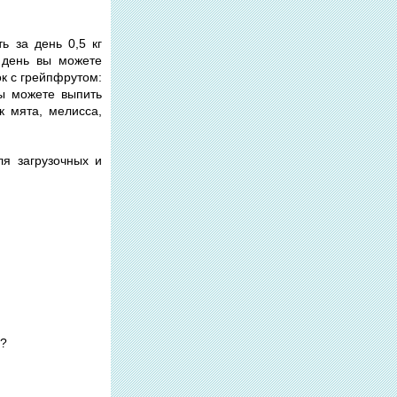
 за день 0,5 кг
й день вы можете
к с грейпфрутом:
ы можете выпить
к мята, мелисса,
ля загрузочных и
и?