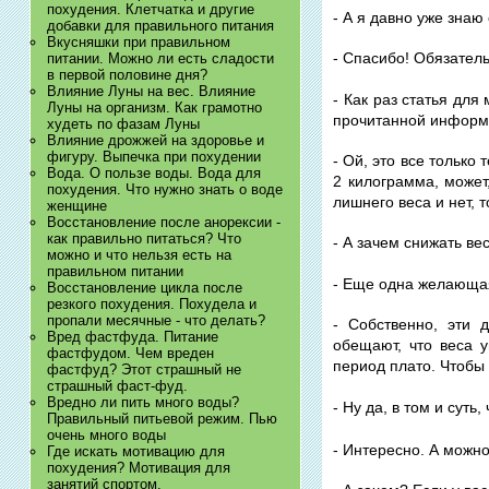
похудения. Клетчатка и другие
- А я давно уже знаю
добавки для правильного питания
Вкусняшки при правильном
- Спасибо! Обязател
питании. Можно ли есть сладости
в первой половине дня?
Влияние Луны на вес. Влияние
- Как раз статья для 
Луны на организм. Как грамотно
прочитанной информ
худеть по фазам Луны
Влияние дрожжей на здоровье и
фигуру. Выпечка при похудении
- Ой, это все только 
Вода. О пользе воды. Вода для
2 килограмма, может
похудения. Что нужно знать о воде
лишнего веса и нет, т
женщине
Восстановление после анорексии -
как правильно питаться? Что
- А зачем снижать ве
можно и что нельзя есть на
правильном питании
- Еще одна желающая
Восстановление цикла после
резкого похудения. Похудела и
пропали месячные - что делать?
- Собственно, эти 
Вред фастфуда. Питание
обещают, что веса у
фастфудом. Чем вреден
период плато. Чтобы 
фастфуд? Этот страшный не
страшный фаст-фуд.
Вредно ли пить много воды?
- Ну да, в том и суть
Правильный питьевой режим. Пью
очень много воды
- Интересно. А можно
Где искать мотивацию для
похудения? Мотивация для
занятий спортом.