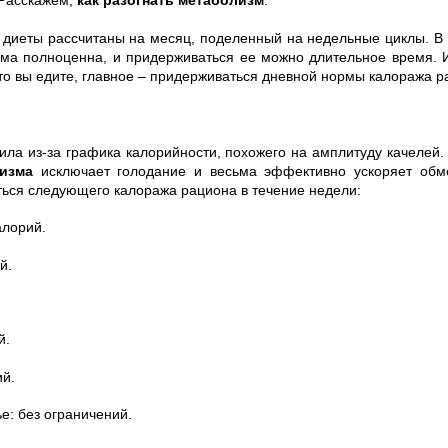
 диеты рассчитаны на месяц, поделенный на недельные циклы. В
ма полноценна, и придерживаться ее можно длительное время. Их
что вы едите, главное – придерживаться дневной нормы калоража р
ила из-за графика калорийности, похожего на амплитуду качелей.
изма
исключает голодание и весьма эффективно ускоряет обм
ься следующего калоража рациона в течение недели:
алорий.
й.
й.
ий.
е: без ограничений.