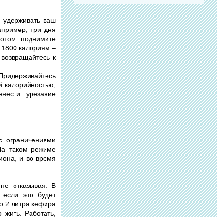
м удерживать ваш
апример, три дня
отом поднимите
к 1800 калориям –
 возвращайтесь к
 Придерживайтесь
й калорийностью,
нести урезание
с ограничениями
 На таком режиме
иона, и во время
не отказывая. В
 если это будет
то 2 литра кефира
 жить. Работать,