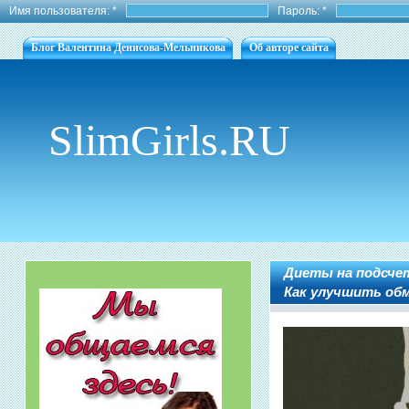
Имя пользователя:
*
Пароль:
*
Блог Валентина Денисова-Мельникова
Об авторе сайта
SlimGirls.RU
Диеты на подсче
Как улучшить об