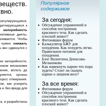
веществ.
Популярное
содержимое
вно.
За сегодня:
регулирующаяся,
Обсуждение упражнений и
даптирующаяся к
способов построения
ем
калорийность
красивого тела. Как сделать
ективные диеты,
плоский живот?
вливается. Чтобы
Фитоняшки форум
у нужно
снижать
Калькулятор БЖУ для
похудения. Как похудеть легко.
 вес сдвинулся с
Правильное питание для
похудения.
Блог Валентина Денисова-
ию калорийности,
Мельникова
онком механизме
Как намекнуть парню что пора
ения, вплоть до
худеть? Стоит ли сказать
парню о лишнем весе?
ляется, органы
оцесс отмирания.
За все время:
м, как ускорить
а и без вреда для
Фитоняшки форум
Обсуждение упражнений и
способов построения
красивого тела. Как сделать
на, и разработаны
плоский живот?