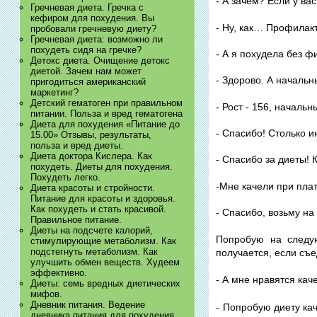
- А зачем? Если у в
Гречневая диета. Гречка с
кефиром для похудения. Вы
- Ну, как… Профилакт
пробовали гречневую диету?
Гречневая диета: возможно ли
похудеть сидя на гречке?
- А я похудела без ф
Детокс диета. Очищение детокс
диетой. Зачем нам может
- Здорово. А началь
пригодиться американский
маркетинг?
Детский гематоген при правильном
- Рост - 156, начальны
питании. Польза и вред гематогена
Диета для похудения «Питание до
- Спасибо! Столько 
15.00» Отзывы, результаты,
польза и вред диеты.
Диета доктора Кислера. Как
- Спасибо за диеты! 
похудеть. Диеты для похудения.
Похудеть легко.
-Мне качели при плат
Диета красоты и стройности.
Питание для красоты и здоровья.
Как похудеть и стать красивой.
- Спасибо, возьму на
Правильное питание.
Диеты на подсчете калорий,
Попробую на следую
стимулирующие метаболизм. Как
подстегнуть метаболизм. Как
получается, если съе
улучшить обмен веществ. Худеем
эффективно.
- А мне нравятся кач
Диеты: семь вредных диетических
мифов.
Дневник питания. Ведение
- Попробую диету ка
дневника питания для похудения.