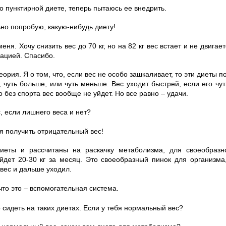
 о пунктирной диете, теперь пытаюсь ее внедрить.
ьно попробую, какую-нибудь диету!
меня. Хочу снизить вес до 70 кг, но на 82 кг вес встает и не двига
ацией. Спасибо.
теория. Я о том, что, если вес не особо зашкаливает, то эти диеты п
, чуть больше, или чуть меньше. Вес уходит быстрей, если его чу
о без спорта вес вообще не уйдет. Но все равно – удачи.
с, если лишнего веса и нет?
 получить отрицательный вес!
диеты и рассчитаны на раскачку метаболизма, для своеобразн
йдет 20-30 кг за месяц. Это своеобразный пинок для организма,
вес и дальше уходил.
, что это – вспомогательная система.
 сидеть на таких диетах. Если у тебя нормальный вес?