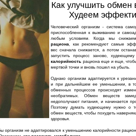
Как улучшить обмен 
Худеем эффекти
Человеческий организм - система само
приспособленная к выживанию и самоа
любым условиям. Когда мы снижа
рациона
, как рекомендуют самые эфф
вес сначала снижается, а потом остана
запустить процесс заново, худеющем
калорийность
рациона еще и еще, чтобы
мертвой точки и вновь пошел на убыль.
Однако организм адаптируется к урезан
и при дальнейшем ее уменьшении, в т
обменных процессов происходят измен
необратимых. Обмен веществ замед
недополучают питания, и начинается пр
Поэтому думать худеющему нужно о то
обмен веществ, чтобы похудеть наверняк
здоровья.
тобы организм не адаптировался к уменьшению калорийности рацио
 Расскажем,
как разогнать метаболизм
.