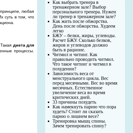
Как выбрать тренера в
тренажерном зале? Выбор
 принципе, любая
персонального тренера. Нужен
ли тренер в тренажерном зале?
 суть в том, что
Как жить после обжорства.
ациона.
День после обжорства. Худеем
легко
БЖУ – белки, жиры, углеводы.
Расчет БЖУ. Сколько белков,
жиров и углеводов должно
 Такая
диета для
быть в рационе.
енные процессы.
Читмил и читинг. Как
правильно проводить читмил.
Что такое читинг и читмил в
похудении?
Зависимость веса от
менструального цикла. Вес
перед месячными. Вес во время
месячных. Естественное
увеличение веса во время
критических дней.
33 причины похудеть
Как намекнуть парню что пора
худеть? Стоит ли сказать
парню о лишнем весе?
Тренировка мышц спины.
Зачем тренировать спину?