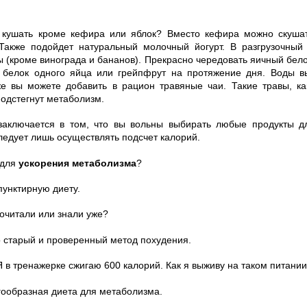
кушать кроме кефира или яблок? Вместо кефира можно скушать
 Также подойдет натуральный молочный йогурт. В разгрузочны
 (кроме винограда и бананов). Прекрасно чередовать яичный бело
 белок одного яйца или грейпфрут на протяжение дня. Воды в
же вы можете добавить в рацион травяные чаи. Такие травы, ка
одстегнут метаболизм.
заключается в том, что вы вольны выбирать любые продукты д
ледует лишь осуществлять подсчет калорий.
 для
ускорения метаболизма
?
 пунктирную диету.
рочитали или знали уже?
то старый и проверенный метод похудения.
 Я в тренажерке сжигаю 600 калорий. Как я выживу на таком питани
агообразная
диета для метаболизма
.