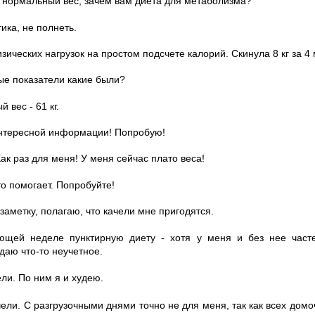
ас нормальный вес, зачем вам диета для метаболизма?
ика, не полнеть.
изических нагрузок на простом подсчете калорий. Скинула 8 кг за 4
ные показатели какие были?
й вес - 61 кг.
интересной информации! Попробую!
Как раз для меня! У меня сейчас плато веса!
о помогает. Попробуйте!
 заметку, полагаю, что качели мне пригодятся.
щей неделе пунктирную диету - хотя у меня и без нее часте
даю что-то неучетное.
ели. По ним я и худею.
чели. С разгрузочными днями точно не для меня, так как всех дом