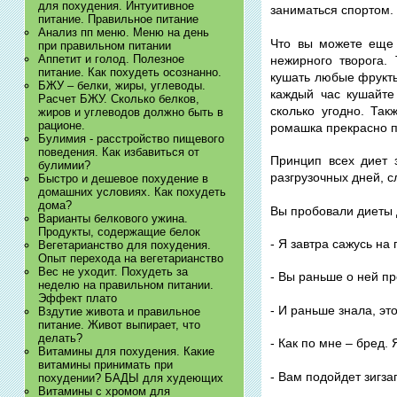
для похудения. Интуитивное
заниматься спортом.
питание. Правильное питание
Анализ пп меню. Меню на день
Что вы можете еще 
при правильном питании
Аппетит и голод. Полезное
нежирного творога.
питание. Как похудеть осознанно.
кушать любые фрукты
БЖУ – белки, жиры, углеводы.
каждый час кушайте
Расчет БЖУ. Сколько белков,
сколько угодно. Так
жиров и углеводов должно быть в
рационе.
ромашка прекрасно п
Булимия - расстройство пищевого
поведения. Как избавиться от
Принцип всех диет 
булимии?
разгрузочных дней, с
Быстро и дешевое похудение в
домашних условиях. Как похудеть
дома?
Вы пробовали диеты
Варианты белкового ужина.
Продукты, содержащие белок
- Я завтра сажусь на
Вегетарианство для похудения.
Опыт перехода на вегетарианство
Вес не уходит. Похудеть за
- Вы раньше о ней п
неделю на правильном питании.
Эффект плато
- И раньше знала, э
Вздутие живота и правильное
питание. Живот выпирает, что
делать?
- Как по мне – бред.
Витамины для похудения. Какие
витамины принимать при
- Вам подойдет зигз
похудении? БАДЫ для худеющих
Витамины с хромом для