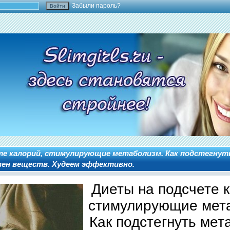
Забыли пароль?
те калорий, стимулирующие метаболизм. Как подстегнут
мен веществ. Худеем эффективно.
Диеты на подсчете 
стимулирующие мет
Как подстегнуть мет