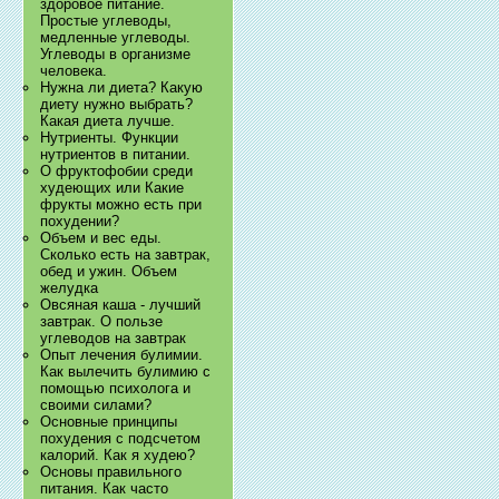
здоровое питание.
Простые углеводы,
медленные углеводы.
Углеводы в организме
человека.
Нужна ли диета? Какую
диету нужно выбрать?
Какая диета лучше.
Нутриенты. Функции
нутриентов в питании.
О фруктофобии среди
худеющих или Какие
фрукты можно есть при
похудении?
Объем и вес еды.
Сколько есть на завтрак,
обед и ужин. Объем
желудка
Овсяная каша - лучший
завтрак. О пользе
углеводов на завтрак
Опыт лечения булимии.
Как вылечить булимию с
помощью психолога и
своими силами?
Основные принципы
похудения с подсчетом
калорий. Как я худею?
Основы правильного
питания. Как часто