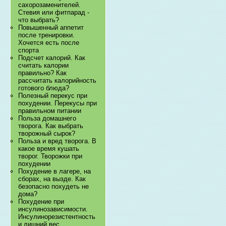
сахорозаменителей.
Стевия или фитпарад -
что выбрать?
Повышенный аппетит
после тренировки.
Хочется есть после
спорта
Подсчет калорий. Как
считать калории
правильно? Как
рассчитать калорийность
готового блюда?
Полезный перекус при
похудении. Перекусы при
правильном питании
Польза домашнего
творога. Как выбрать
творожный сырок?
Польза и вред творога. В
какое время кушать
творог. Творожки при
похудении
Похудение в лагере, на
сборах, на вызде. Как
безопасно похудеть не
дома?
Похудение при
инсулинозависимости.
Инсулинорезистентность
и лишний вес