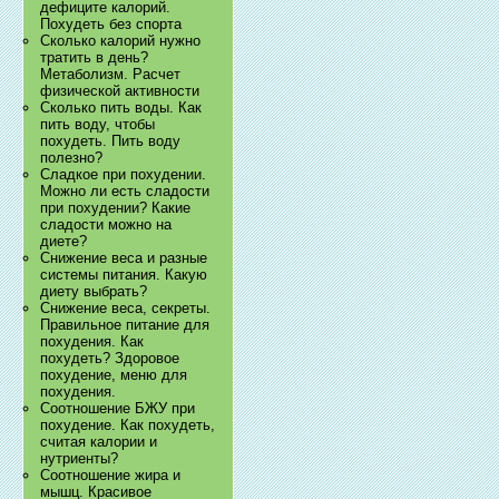
дефиците калорий.
Похудеть без спорта
Сколько калорий нужно
тратить в день?
Метаболизм. Расчет
физической активности
Сколько пить воды. Как
пить воду, чтобы
похудеть. Пить воду
полезно?
Сладкое при похудении.
Можно ли есть сладости
при похудении? Какие
сладости можно на
диете?
Снижение веса и разные
системы питания. Какую
диету выбрать?
Снижение веса, секреты.
Правильное питание для
похудения. Как
похудеть? Здоровое
похудение, меню для
похудения.
Соотношение БЖУ при
похудение. Как похудеть,
считая калории и
нутриенты?
Соотношение жира и
мышц. Красивое