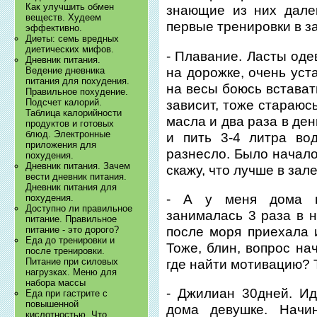
Как улучшить обмен
знающие из них далек
веществ. Худеем
первые тренировки в за
эффективно.
Диеты: семь вредных
диетических мифов.
- Плавание. Ласты оде
Дневник питания.
на дорожке, очень уст
Ведение дневника
питания для похудения.
на весы боюсь встават
Правильное похудение.
Подсчет калорий.
зависит, тоже стараюс
Таблица калорийности
масла и два раза в ден
продуктов и готовых
блюд. Электронные
и пить 3-4 литра во
приложения для
разнесло. Было начало
похудения.
Дневник питания. Зачем
скажу, что лучше в зале
вести дневник питания.
Дневник питания для
- А у меня дома н
похудения.
Доступно ли правильное
занималась 3 раза в 
питание. Правильное
после моря приехала и
питание - это дорого?
Еда до тренировки и
Тоже, блин, вопрос на
после тренировки.
Питание при силовых
где найти мотивацию? 
нагрузках. Меню для
набора массы
- Джилиан 30дней. Ид
Еда при гастрите с
повышенной
дома девушке. Начи
кислотностью. Что