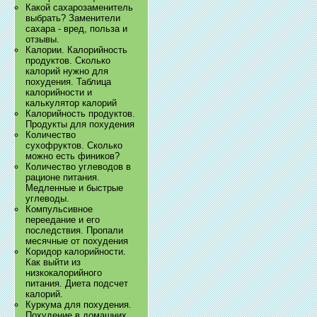
Какой сахарозаменитель
выбрать? Заменители
сахара - вред, польза и
отзывы.
Калории. Калорийность
продуктов. Сколько
калорий нужно для
похудения. Таблица
калорийности и
калькулятор калорий
Калорийность продуктов.
Продукты для похудения
Количество
сухофруктов. Сколько
можно есть фиников?
Количество углеводов в
рационе питания.
Медленные и быстрые
углеводы.
Компульсивное
переедание и его
последствия. Пропали
месячные от похудения
Коридор калорийности.
Как выйти из
низкокалорийного
питания. Диета подсчет
калорий.
Куркума для похудения.
Похудение в домашних