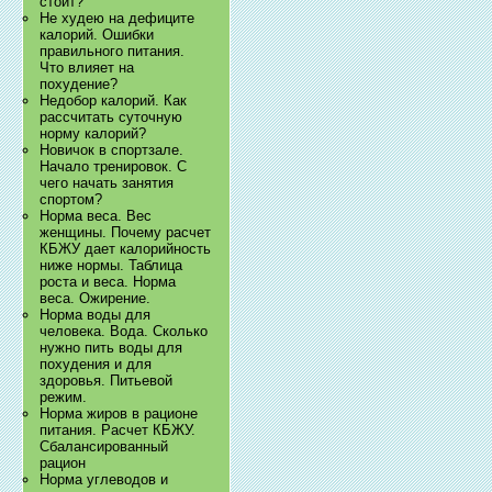
стоит?
Не худею на дефиците
калорий. Ошибки
правильного питания.
Что влияет на
похудение?
Недобор калорий. Как
рассчитать суточную
норму калорий?
Новичок в спортзале.
Начало тренировок. С
чего начать занятия
спортом?
Норма веса. Вес
женщины. Почему расчет
КБЖУ дает калорийность
ниже нормы. Таблица
роста и веса. Норма
веса. Ожирение.
Норма воды для
человека. Вода. Сколько
нужно пить воды для
похудения и для
здоровья. Питьевой
режим.
Норма жиров в рационе
питания. Расчет КБЖУ.
Сбалансированный
рацион
Норма углеводов и