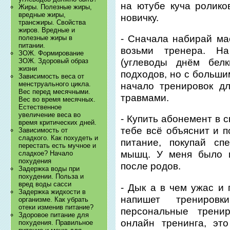
на ютубе куча ролико
Жиры. Полезные жиры,
вредные жиры,
новичку.
трансжиры. Свойства
жиров. Вредные и
- Сначала набирай мас
полезные жиры в
питании.
возьми тренера. Н
ЗОЖ. Формирование
(углеводы днём бел
ЗОЖ. Здоровый образ
жизни
подходов, но с больши
Зависимость веса от
менструального цикла.
начало тренировок д
Вес перед месячными.
травмами.
Вес во время месячных.
Естественное
увеличение веса во
- Купить абонемент в 
время критических дней.
тебе всё объяснит и п
Зависимость от
сладкого. Как похудеть и
питание, покупай сп
перестать есть мучное и
мышц. У меня было и
сладкое? Начало
похудения
после родов.
Задержка воды при
похудении. Польза и
вред воды сасси
- Дык а в чем ужас и 
Задержка жидкости в
напишет трениро
организме. Как убрать
отеки изменив питание?
персональные трени
Здоровое питание для
онлайн тренинга, эт
похудения. Правильное