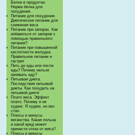
Белки в продуктах.
Норма белка для
похудения.
Питание для похудения.
Диетическое питание для
снижения веса
Питание при запорах. Как
избавиться от запоров с
помощью правильного
питания?
Питание при повышенной
кислотности желудка.
Правильное питание и
гастрит
Пить до еды или после
еды? Почему нельзя
запивать еду?
Питьевая диета.
Последствия питьевой
диеты. Как похудеть на
питьевой диете
Плато веса. Эффект
плато. Почему я не
худею. Я худею, но вес
стал.
Плюсы и минусы
веганства. Какая польза
и какой вред может
принести отказ от мяса?
Плюсы и минусы