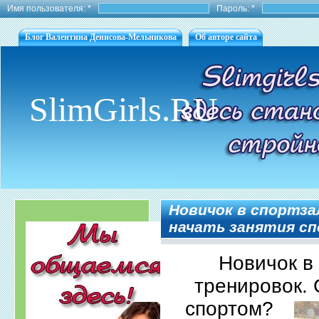
Имя пользователя:
*
Пароль:
*
Блог Валентина Денисова-Мельникова
Об авторе сайта
SlimGirls.RU
Новичок в спортзал
начать занятия с
Новичок в
тренировок. 
спортом?