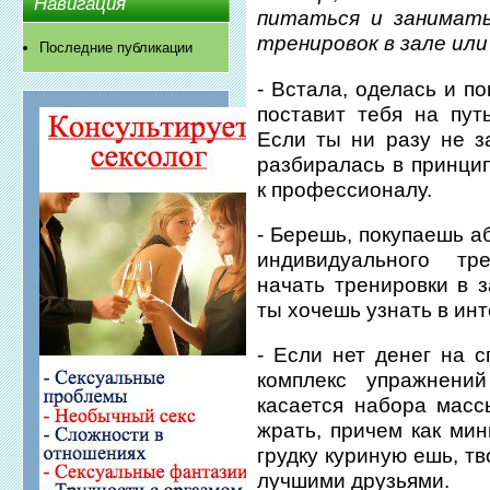
Навигация
питаться и занимать
тренировок в зале или
Последние публикации
- Встала, оделась и п
поставит тебя на пут
Если ты ни разу не з
разбиралась в принцип
к профессионалу.
- Берешь, покупаешь а
индивидуального тре
начать тренировки в з
ты хочешь узнать в ин
- Если нет денег на с
комплекс упражнени
касается набора масс
жрать, причем как мин
грудку куриную ешь, т
лучшими друзьями.