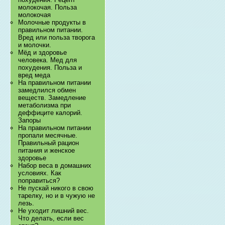
молокочая. Польза
молокочая
Молочные продукты в
правильном питании.
Вред или польза творога
и молочки.
Мёд и здоровье
человека. Мед для
похудения. Польза и
вред меда
На правильном питании
замедлился обмен
веществ. Замедление
метаболизма при
деффиците калорий.
Запоры
На правильном питании
пропали месячные.
Правильный рацион
питания и женское
здоровье
Набор веса в домашних
условиях. Как
поправиться?
Не пускай никого в свою
тарелку, но и в чужую не
лезь.
Не уходит лишний вес.
Что делать, если вес