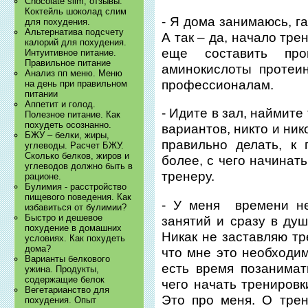
Chocolate slim, отзывы.
Коктейль шоколад слим
- Я дома занимаюсь, га
для похудения.
Альтернатива подсчету
А так – да, начало тре
калорий для похудения.
еще составить про
Интуитивное питание.
Правильное питание
аминокислоты протеин
Анализ пп меню. Меню
профессионалам.
на день при правильном
питании
Аппетит и голод.
- Идите в зал, наймит
Полезное питание. Как
похудеть осознанно.
вариантов, никто и ник
БЖУ – белки, жиры,
правильно делать, к 
углеводы. Расчет БЖУ.
Сколько белков, жиров и
более, с чего начинать
углеводов должно быть в
тренеру.
рационе.
Булимия - расстройство
пищевого поведения. Как
- У меня времени не
избавиться от булимии?
Быстро и дешевое
занятий и сразу в душ
похудение в домашних
Никак не заставляю тр
условиях. Как похудеть
дома?
что мне это необходим
Варианты белкового
есть время позанимат
ужина. Продукты,
содержащие белок
чего начать тренировк
Вегетарианство для
Это про меня. О тре
похудения. Опыт