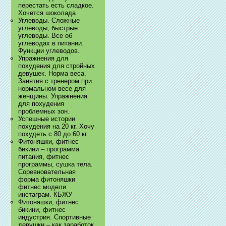
перестать есть сладкое.
Хочется шоколада
Углеводы. Сложные
углеводы, быстрые
углеводы. Все об
углеводах в питании.
Функции углеводов.
Упражнения для
похудения для стройных
девушек. Норма веса.
Занятия с тренером при
нормальном весе для
женщины. Упражнения
для похудения
проблемных зон.
Успешные истории
похудения на 20 кг. Хочу
похудеть с 80 до 60 кг
Фитоняшки, фитнес
бикини – программа
питания, фитнес
программы, сушка тела.
Соревновательная
форма фитоняшки
фитнес модели
инстаграм. КБЖУ
Фитоняшки, фитнес
бикини, фитнес
индустрия. Спортивные
девушки – как заработок