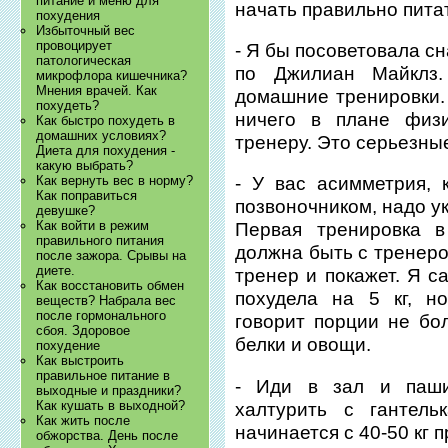
питание и меню для
начать правильно питат
похудения
Избыточный вес
провоцирует
- Я бы посоветовала с
патологическая
по Джилиан Майклз.
микрофлора кишечника?
Мнения врачей. Как
домашние тренировки.
похудеть?
ничего в плане физи
Как быстро похудеть в
домашних условиях?
тренеру. Это серьезны
Диета для похудения -
какую выбрать?
Как вернуть вес в норму?
- У вас асимметрия, 
Как поправиться
позвоночником, надо 
девушке?
Как войти в режим
Первая тренировка в
правильного питания
должна быть с тренеро
после зажора. Срывы на
диете.
тренер и покажет. Я с
Как восстановить обмен
похудела на 5 кг, н
веществ? Набрала вес
после гормонального
говорит порции не бол
сбоя. Здоровое
белки и овощи.
похудение
Как выстроить
правильное питание в
- Иди в зал и паш
выходные и праздники?
Как кушать в выходной?
халтурить с гантель
Как жить после
начинается с 40-50 кг п
обжорства. День после