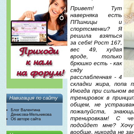
Привет! Тут
наверняка есть
ППшницы и
спортсменки? Я
решила взяться
за себя! Рост 167,
вес 49, худая
вроде, только
брюшко есть - как
сяду
расслабленная - 4
складки жира, попа п
Иногда при сильном ве
тренировок в принци
Навигация по сайту
общем, не устраива
Блог Валентина
пожалуйста, знаю
Денисова-Мельникова
тренировкам! С ч
Об авторе сайта
подойдет мне? Хоч
вообще, никогда не за