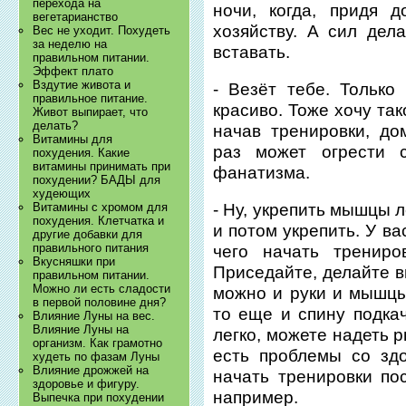
перехода на
ночи, когда, придя 
вегетарианство
хозяйству. А сил дела
Вес не уходит. Похудеть
за неделю на
вставать.
правильном питании.
Эффект плато
Вздутие живота и
- Везёт тебе. Только
правильное питание.
красиво. Тоже хочу так
Живот выпирает, что
делать?
начав тренировки, д
Витамины для
раз может огрести с
похудения. Какие
витамины принимать при
фанатизма.
похудении? БАДЫ для
худеющих
Витамины с хромом для
- Ну, укрепить мышцы 
похудения. Клетчатка и
и потом укрепить. У в
другие добавки для
правильного питания
чего начать тренир
Вкусняшки при
Приседайте, делайте в
правильном питании.
Можно ли есть сладости
можно и руки и мышцы 
в первой половине дня?
то еще и спину подкач
Влияние Луны на вес.
Влияние Луны на
легко, можете надеть р
организм. Как грамотно
есть проблемы со здо
худеть по фазам Луны
Влияние дрожжей на
начать тренировки по
здоровье и фигуру.
например.
Выпечка при похудении