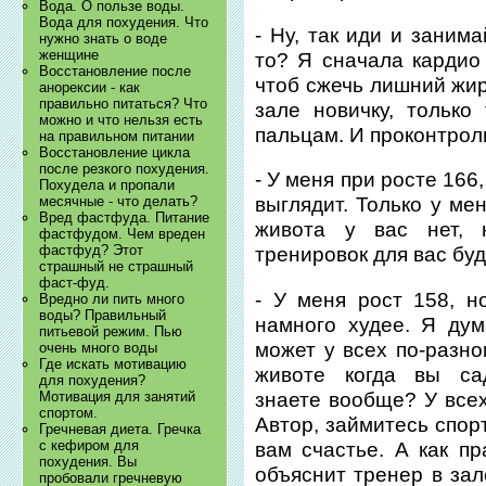
Вода. О пользе воды.
Вода для похудения. Что
- Ну, так иди и заним
нужно знать о воде
женщине
то? Я сначала кардио
Восстановление после
чтоб сжечь лишний жир.
анорексии - как
правильно питаться? Что
зале новичку, только
можно и что нельзя есть
пальцам. И проконтрол
на правильном питании
Восстановление цикла
после резкого похудения.
- У меня при росте 166
Похудела и пропали
месячные - что делать?
выглядит. Только у ме
Вред фастфуда. Питание
живота у вас нет, 
фастфудом. Чем вреден
фастфуд? Этот
тренировок для вас буд
страшный не страшный
фаст-фуд.
- У меня рост 158, н
Вредно ли пить много
воды? Правильный
намного худее. Я дум
питьевой режим. Пью
может у всех по-разно
очень много воды
Где искать мотивацию
животе когда вы са
для похудения?
знаете вообще? У всех
Мотивация для занятий
спортом.
Автор, займитесь спор
Гречневая диета. Гречка
с кефиром для
вам счастье. А как п
похудения. Вы
объяснит тренер в зал
пробовали гречневую