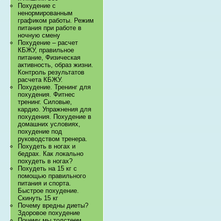
Похудение с
ненормированным
графиком работы. Режим
питания при работе в
ночную смену
Похудение – расчет
КБЖУ, правильное
питание, Физическая
активность, образ жизни.
Контроль результатов
расчета КБЖУ.
Похудение. Тренинг для
похудения. Фитнес
тренинг. Силовые,
кардио. Упражнения для
похудения. Похудение в
домашних условиях,
похудение под
руководством тренера.
Похудеть в ногах и
бедрах. Как локально
похудеть в ногах?
Похудеть на 15 кг с
помощью правильного
питания и спорта.
Быстрое похудение.
Скинуть 15 кг
Почему вредны диеты?
Здоровое похудение
Почему мы толстеем.