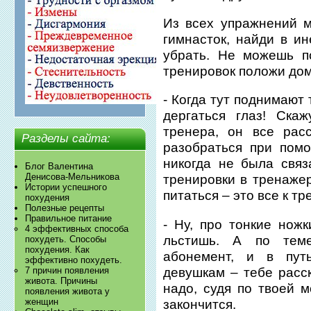
Из всех упражнений м
гимнасток, найди в ин
убрать. Не можешь п
тренировок положи дом
- Когда тут поднимают
дергаться глаз! Ска
тренера, он все рас
Разделы сайта:
разобраться при помо
никогда не была связ
Блог Валентина
Денисова-Мельникова
тренировки в тренаже
Истории успешного
питаться – это все к тр
похудения
Полезные рецепты
Правильное питание
- Ну, про тонкие ножк
4 эффективных способа
льстишь. А по тем
похудеть. Способы
похудения. Как
абонемент, и в пут
эффективно похудеть.
девушкам – тебе расс
7 причин появления
живота. Причины
надо, судя по твоей 
появления живота у
женщин
закончится.