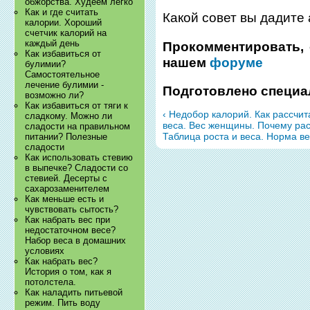
обжорства. Худеем легко
Как и где считать
Какой совет вы дадите
калории. Хороший
счетчик калорий на
каждый день
Прокомментировать, 
Как избавиться от
нашем
форуме
булимии?
Самостоятельное
лечение булимии -
Подготовлено специа
возможно ли?
Как избавиться от тяги к
‹ Недобор калорий. Как рассчи
сладкому. Можно ли
веса. Вес женщины. Почему ра
сладости на правильном
Таблица роста и веса. Норма ве
питании? Полезные
сладости
Как использовать стевию
в выпечке? Сладости со
стевией. Десерты с
сахарозаменителем
Как меньше есть и
чувствовать сытость?
Как набрать вес при
недостаточном весе?
Набор веса в домашних
условиях
Как набрать вес?
История о том, как я
потолстела.
Как наладить питьевой
режим. Пить воду