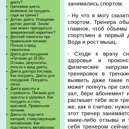
диету?
занимались спортом.
Гречневая диета:
возможно ли похудеть
- Ну что я могу сказа
сидя на гречке?
Детокс диета. Очищение
спортом. Тренера обы
детокс диетой. Зачем
главное, чтоб объемы
нам может пригодиться
американский маркетинг?
спортсмен в первый 
Детский гематоген при
Вода и рост мышц.
правильном питании.
Польза и вред
гематогена
- Сходи к врачу сн
Диета для похудения
«Питание до 15.00»
здоровья и проконс
Отзывы, результаты,
физические нагруз
польза и вред диеты.
Диета доктора Кислера.
тренировок в трена
Как похудеть. Диеты для
выявить даже такие п
похудения. Похудеть
легко.
может лопнуть при сил
Диета красоты и
зал, бери абонемент 
стройности. Питание для
красоты и здоровья. Как
распишет тебе все тре
похудеть и стать
красивой. Правильное
же, как я считаю, нуж
питание.
этот тренер занимаетс
Диеты на подсчете
калорий, стимулирующие
какие-либо отзывы и 
метаболизм. Как
себя тренером сейчас
подстегнуть метаболизм.