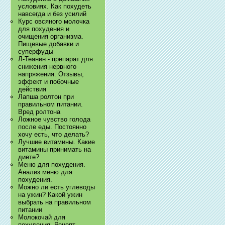
условиях. Как похудеть
навсегда и без усилий
Курс овсяного молочка
для похудения и
очищения организма.
Пищевые добавки и
суперфуды
Л-Теанин - препарат для
снижения нервного
напряжения. Отзывы,
эффект и побочные
действия
Лапша ролтон при
правильном питании.
Вред ролтона
Ложное чувство голода
после еды. Постоянно
хочу есть, что делать?
Лучшие витамины. Какие
витамины принимать на
диете?
Меню для похудения.
Анализ меню для
похудения.
Можно ли есть углеводы
на ужин? Какой ужин
выбрать на правильном
питании
Молокочай для
похудения. Рецепт