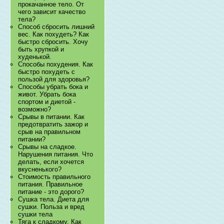
прокачанное тело. От
чего зависит качество
тела?
Способ сбросить лишний
вес. Как похудеть? Как
быстро сбросить. Хочу
быть хрупкой и
худенькой.
Способы похудения. Как
быстро похудеть с
пользой для здоровья?
Способы убрать бока и
живот. Убрать бока
спортом и диетой -
возможно?
Срывы в питании. Как
предотвратить зажор и
срыв на правильном
питании?
Срывы на сладкое.
Нарушения питания. Что
делать, если хочется
вкусненького?
Стоимость правильного
питания. Правильное
питание - это дорого?
Сушка тела. Диета для
сушки. Польза и вред
сушки тела
Тяга к сладкому. Как