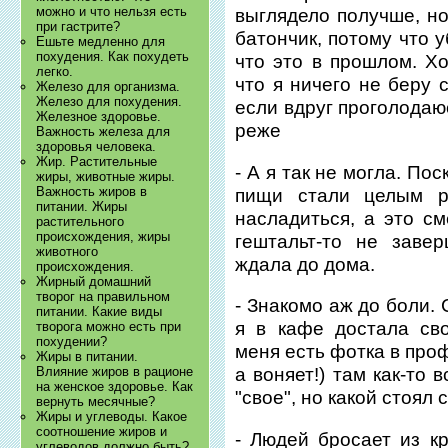
можно и что нельзя есть
выглядело получше, но
при гастрите?
батончик, потому что 
Ешьте медленно для
похудения. Как похудеть
что это в прошлом. Хо
легко.
что я ничего не беру с
Железо для организма.
Железо для похудения.
если вдруг проголодаюс
Железное здоровье.
реже
Важность железа для
здоровья человека.
Жир. Растительные
- А я так не могла. П
жиры, животные жиры.
Важность жиров в
пищи стали целым р
питании. Жиры
насладиться, а это см
растительного
происхождения, жиры
гештальт-то не заве
животного
ждала до дома.
происхождения.
Жирный домашний
творог на правильном
- Знакомо аж до боли.
питании. Какие виды
я в кафе достала св
творога можно есть при
похудении?
меня есть фотка в проф
Жиры в питании.
Влияние жиров в рационе
а воняет!) там как-то 
на женское здоровье. Как
"свое", но какой стоял 
вернуть месячные?
Жиры и углеводы. Какое
соотношение жиров и
- Людей бросает из к
углеводов должно быть?