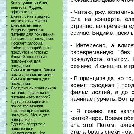
Как улучшить обмен
веществ. Худеем
- Читаю, ржу, вспомина
эффективно.
Диеты: семь вредных
Ела на концерте, ел
диетических мифов.
странно, во времена е
Дневник питания.
Ведение дневника
сейчас. Видимо,насиль
питания для похудения.
Правильное похудение.
Подсчет калорий.
- Интересно, а влия
Таблица калорийности
своевременную "без
продуктов и готовых
блюд. Электронные
пожалуйста, опытом.
приложения для
режиме. И смешно, и г
похудения.
Дневник питания. Зачем
вести дневник питания.
- В принципе да, но то
Дневник питания для
похудения.
время голодная ) прод
Доступно ли правильное
фильм долгий, а до 
питание. Правильное
питание - это дорого?
начинает урчать. Вот д
Еда до тренировки и
после тренировки.
- Я помню, как взял
Питание при силовых
нагрузках. Меню для
контейнере. Время обед
набора массы
Еда при гастрите с
ела это! Потом, коне
повышенной
стала брать снеки - ба
кислотностью. Что