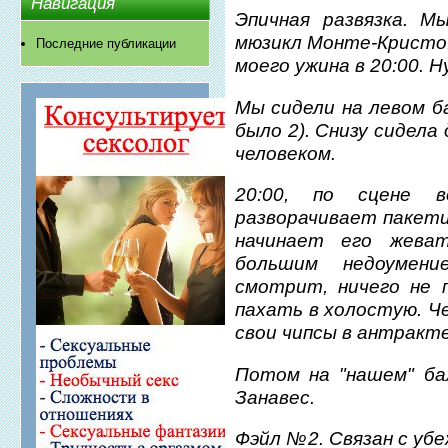
Навигация
Эпичная развязка. М
мюзикл Монте-Кристо. 
Последние публикации
моего ужина в 20:00. 
Мы сидели на левом ба
было 2). Снизу сидела
человеком.
20:00, по сцене 
разворачивает пакети
начинает его жева
большим недоумени
смотрит, ничего не 
пахать в холостую. 
свои чипсы в антракте!
Потом на "нашем" ба
Занавес.
Фэйл №2. Связан с уб