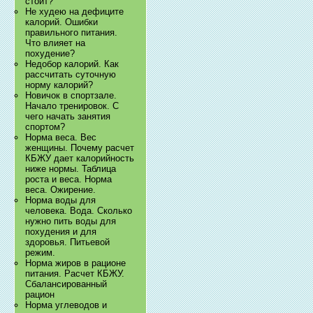
стоит?
Не худею на дефиците
калорий. Ошибки
правильного питания.
Что влияет на
похудение?
Недобор калорий. Как
рассчитать суточную
норму калорий?
Новичок в спортзале.
Начало тренировок. С
чего начать занятия
спортом?
Норма веса. Вес
женщины. Почему расчет
КБЖУ дает калорийность
ниже нормы. Таблица
роста и веса. Норма
веса. Ожирение.
Норма воды для
человека. Вода. Сколько
нужно пить воды для
похудения и для
здоровья. Питьевой
режим.
Норма жиров в рационе
питания. Расчет КБЖУ.
Сбалансированный
рацион
Норма углеводов и