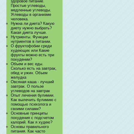
здоровое питание.
Простые углеводы,
медленные углеводы.
Углеводы в организме
человека.
Нужна ли диета? Какую
диету нужно выбрать?
Какая диета лучше.
Нутриенты. Функции
нутриентов в питании.
О фруктофобии среди
худеющих или Какие
фрукты можно есть при
похудении?
Объем и вес еды.
Сколько есть на завтрак,
обед и ужин. Объем
желудка
Овсяная каша - лучший
завтрак. О пользе
углеводов на завтрак
Опыт лечения булимии.
Как вылечить булимию с
помощью психолога и
своими силами?
Основные принципы
похудения с подсчетом
калорий. Как я худею?
Основы правильного
питания. Как часто