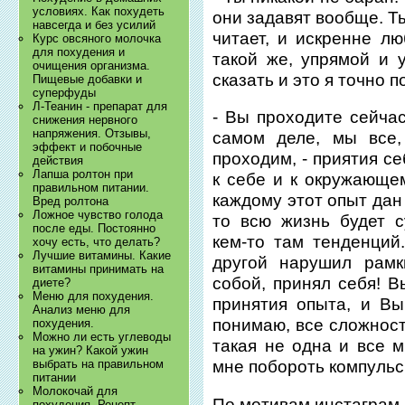
условиях. Как похудеть
они задавят вообще. Ты
навсегда и без усилий
читает, и искренне л
Курс овсяного молочка
для похудения и
такой же, упрямой и 
очищения организма.
сказать и это я точно п
Пищевые добавки и
суперфуды
Л-Теанин - препарат для
- Вы проходите сейчас
снижения нервного
напряжения. Отзывы,
самом деле, мы все,
эффект и побочные
проходим, - приятия с
действия
Лапша ролтон при
к себе и к окружающем
правильном питании.
каждому этот опыт дан 
Вред ролтона
Ложное чувство голода
то всю жизнь будет 
после еды. Постоянно
кем-то там тенденций.
хочу есть, что делать?
Лучшие витамины. Какие
другой нарушил рамк
витамины принимать на
собой, принял себя! 
диете?
Меню для похудения.
принятия опыта, и Вы
Анализ меню для
понимаю, все сложности
похудения.
Можно ли есть углеводы
такая не одна и все м
на ужин? Какой ужин
выбрать на правильном
мне побороть компульс
питании
Молокочай для
По мотивам инстаграм
похудения. Рецепт