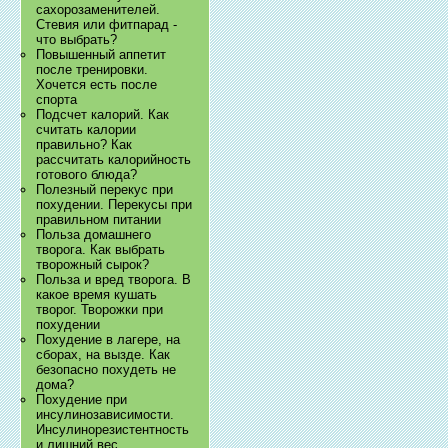
сахорозаменителей.
Стевия или фитпарад -
что выбрать?
Повышенный аппетит
после тренировки.
Хочется есть после
спорта
Подсчет калорий. Как
считать калории
правильно? Как
рассчитать калорийность
готового блюда?
Полезный перекус при
похудении. Перекусы при
правильном питании
Польза домашнего
творога. Как выбрать
творожный сырок?
Польза и вред творога. В
какое время кушать
творог. Творожки при
похудении
Похудение в лагере, на
сборах, на вызде. Как
безопасно похудеть не
дома?
Похудение при
инсулинозависимости.
Инсулинорезистентность
и лишний вес