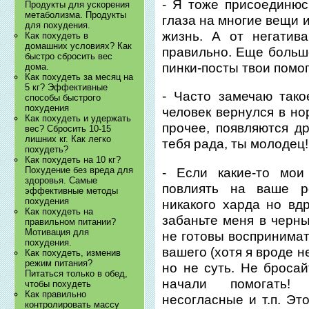
- Я тоже присоединюс
Продукты для ускорения
метаболизма. Продукты
глаза на многие вещи 
для похудения.
жизнь. А от негатив
Как похудеть в
домашних условиях? Как
правильно. Еще больше
быстро сбросить вес
пинки-посты твои помог
дома.
Как похудеть за месяц на
5 кг? Эффективные
- Часто замечаю тако
способы быстрого
похудения
человек вернулся в но
Как похудеть и удержать
прочее, появляются д
вес? Сбросить 10-15
лишних кг. Как легко
тебя рада, ты молодец!
похудеть?
Как похудеть на 10 кг?
Похудение без вреда для
- Если какие-то мо
здоровья. Самые
повлиять на ваше р
эффективные методы
похудения
никакого харда но вдр
Как похудеть на
забаньте меня в черны
правильном питании?
Мотивация для
не готовы воспринима
похудения.
вашего (хотя я вроде н
Как похудеть, изменив
режим питания?
но не суть. Не броса
Питаться только в обед,
начали помогать! 
чтобы похудеть
Как правильно
несогласные и т.п. Эт
контролировать массу