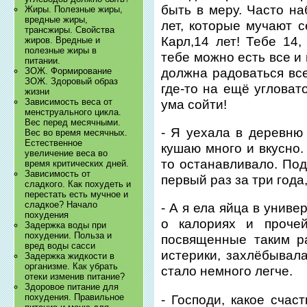
быть в меру. Часто н
Жиры. Полезные жиры,
вредные жиры,
лет, которые мучают 
трансжиры. Свойства
Карл,14 лет! Тебе 14,
жиров. Вредные и
полезные жиры в
тебе можно есть все и
питании.
должна радоваться все
ЗОЖ. Формирование
ЗОЖ. Здоровый образ
где-то на ещё угловат
жизни
Зависимость веса от
ума сойти!
менструального цикла.
Вес перед месячными.
- Я уехала в деревню
Вес во время месячных.
Естественное
кушаю много и вкусно.
увеличение веса во
то останавливало. По
время критических дней.
Зависимость от
первый раз за три года,
сладкого. Как похудеть и
перестать есть мучное и
сладкое? Начало
- А я ела яйца в униве
похудения
о калориях и прочей
Задержка воды при
похудении. Польза и
посвященные таким р
вред воды сасси
истерики, захлёбывала
Задержка жидкости в
организме. Как убрать
стало немного легче.
отеки изменив питание?
Здоровое питание для
похудения. Правильное
- Господи, какое счас