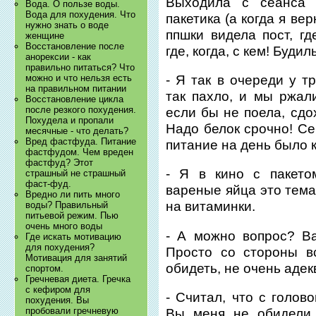
Выходила с сеанса 
Вода. О пользе воды.
Вода для похудения. Что
пакетика (а когда я ве
нужно знать о воде
ппшки видела пост, гд
женщине
Восстановление после
где, когда, с кем! Буди
анорексии - как
правильно питаться? Что
- Я так в очереди у т
можно и что нельзя есть
на правильном питании
так пахло, и мы ржал
Восстановление цикла
после резкого похудения.
если бы не поела, сдо
Похудела и пропали
Надо белок срочно! Се
месячные - что делать?
Вред фастфуда. Питание
питание на день было 
фастфудом. Чем вреден
фастфуд? Этот
- Я в кино с пакето
страшный не страшный
фаст-фуд.
вареные яйца это тема.
Вредно ли пить много
на витаминки.
воды? Правильный
питьевой режим. Пью
очень много воды
- А можно вопрос? В
Где искать мотивацию
для похудения?
Просто со стороны вс
Мотивация для занятий
обидеть, не очень адек
спортом.
Гречневая диета. Гречка
с кефиром для
- Считал, что с голов
похудения. Вы
пробовали гречневую
Вы меня не обидели,