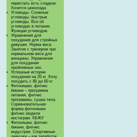
перестать есть сладкое.
Хочется шоколада
Углеводы. Сложные
углеводы, быстрые
углеводы. Все об
углеводах в питании.
Функции углеводов.
Упражнения для
похудения для стройных
девушек. Норма веса.
Занятия с тренером при
нормальном весе для
женщины. Упражнения
для похудения
проблемных зон.
Успешные истории
похудения на 20 кг. Хочу
похудеть с 80 до 60 кг
Фитоняшки, фитнес
бикини – программа
питания, фитнес
программы, сушка тела.
Соревновательная
форма фитоняшки
фитнес модели
инстаграм. КБЖУ
Фитоняшки, фитнес
бикини, фитнес
индустрия. Спортивные
девушки – как заработок