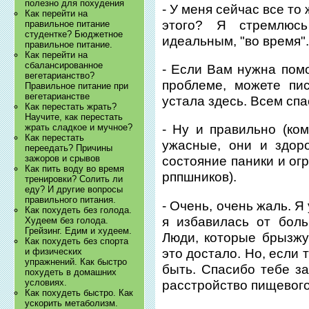
полезно для похудения
- У меня сейчас все то 
Как перейти на
этого? Я стремлюс
правильное питание
студентке? Бюджетное
идеальным, "во время"
правильное питание.
Как перейти на
сбалансированное
- Если Вам нужна пом
вегетарианство?
проблеме, можете пи
Правильное питание при
вегетарианстве
устала здесь. Всем спа
Как перестать жрать?
Научите, как перестать
жрать сладкое и мучное?
- Ну и правильно (к
Как перестать
ужасные, они и здор
переедать? Причины
зажоров и срывов
состояние паники и ог
Как пить воду во время
рппшников).
тренировки? Солить ли
еду? И другие вопросы
правильного питания.
- Очень, очень жаль. Я
Как похудеть без голода.
я избавилась от бол
Худеем без голода.
Грейзинг. Едим и худеем.
Люди, которые брызжут
Как похудеть без спорта
это достало. Но, если 
и физических
упражнений. Как быстро
быть. Спасибо тебе з
похудеть в домашних
условиях.
расстройство пищевого
Как похудеть быстро. Как
ускорить метаболизм.