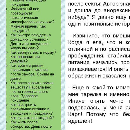
питание и меню для
после секты! Автор знае
похудения
Избыточный вес
и дошла до анорекси
провоцирует
нибудь? Я давно ищу п
патологическая
микрофлора кишечника?
одни позитивные истор
Мнения врачей. Как
похудеть?
- Извините, что вмеши
Как быстро похудеть в
домашних условиях?
Когда я ела, что и к
Диета для похудения -
отличной и по расписа
какую выбрать?
Как вернуть вес в норму?
пробуждения, стабиль
Как поправиться
девушке?
питания начались про
Как войти в режим
налаживается! И опять
правильного питания
после зажора. Срывы на
образ жизни оказался 
диете.
Как восстановить обмен
- Еще в какой-то мом
веществ? Набрала вес
после гормонального
мне тарелка и именно 
сбоя. Здоровое
Иначе опять че-то 
похудение
Как выстроить
подевалась, у меня а
правильное питание в
выходные и праздники?
Карл! Потому что б
Как кушать в выходной?
идеален!
Как жить после
обжорства. День после