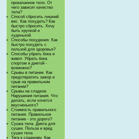
прокачанное тело. От
чего зависит качество
тела?
Способ сбросить лишний
вес. Как похудеть? Как
быстро сбросить. Хочу
быть хрупкой и
худенькой.
Способы похудения. Как
быстро похудеть с
пользой для здоровья?
Способы убрать бока и
живот. Убрать бока
спортом и диетой -
возможно?
Срывы в питании. Как
предотвратить зажор и
срыв на правильном
питании?
Срывы на сладкое.
Нарушения питания. Что
делать, если хочется
вкусненького?
Стоимость правильного
питания. Правильное
питание - это дорого?
Сушка тела. Диета для
сушки. Польза и вред
сушки тела
Тяга к сладкому. Как