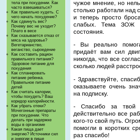
чужое мнение, но нель
тела при похудении. Как
часто взвешиваться?
столько работали над 
Как правильно худеть. С
и теперь просто броса
чего начать похудение?
Как сдвинуть вес?
слабых. Тема ЗОЖ 
Почему вес не уходит?
состояния.
Плато в весе
Как сказывается отказ от
мяса на здоровье?
- Вы реально помог
Вегетарианство,
веганство, сыроедение
придаёт вам сил дви
Как составить рацион
никогда, что все согл
правильного питания?
Здоровое питание для
сколько людей расстро
похудения
Как спланировать
питание ребенка.
- Здравствуйте, спас
Правильное питание
оказываете очень зн
детей
Как считать калории,
на подписку.
чтобы похудеть? Ваш
коридор калорийности.
- Спасибо за твой 
Как убрать отеки?
Мочегонные препараты
действительно все раб
при похудении. Что
кого-то свой путь. Огр
делать при задержке
воды в организме
помогли в коротких ср
Какая пища дает
энергию? Источники сил
раз спасибо!
и энергии в пище