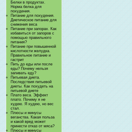
Белки в продуктах.
Норма белка для
похудения.
Питание для похудения.
Диетическое питание для
снижения веса
Питание при запорах. Как
избавиться от запоров с
помощью правильного
питания?
Питание при повышенной
кислотности желудка.
Правильное питание и
гастрит
Пить до еды или после
еды? Почему нельзя
запивать еду?
Питьевая диета.
Последствия питьевой
диеты. Как похудеть на
питьевой диете
Плато веса. Эффект
плато. Почему я не
худею. Я худею, но вес
стал.
Плюсы и минусы
веганства. Какая польза
и какой вред может
принести отказ от мяса?
Плюсы и минусы