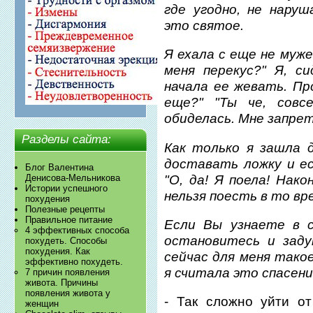
где угодно, не нару
это святое.
Я ехала с еще не муже
меня перекус?" Я, с
начала ее жевать. Пр
еще?" "Ты че, совс
обиделась. Мне запре
Разделы сайта:
Как только я зашла д
доставать ложку и ес
Блог Валентина
"О, да! Я поела! Нако
Денисова-Мельникова
Истории успешного
нельзя поесть в то вре
похудения
Полезные рецепты
Правильное питание
Если Вы узнаете в с
4 эффективных способа
остановитесь и зад
похудеть. Способы
похудения. Как
сейчас для меня такое
эффективно похудеть.
я считала это спасени
7 причин появления
живота. Причины
появления живота у
- Так сложно уйти от
женщин