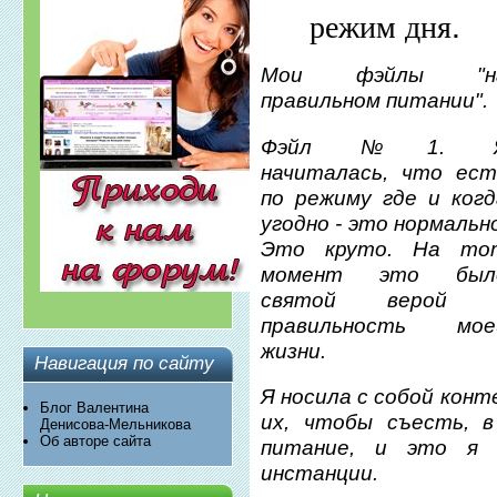
режим дня.
Мои фэйлы "н
правильном питании".
Фэйл №1. 
начиталась, что ест
по режиму где и когд
угодно - это нормальн
Это круто. На то
момент это был
святой верой 
правильность мое
жизни.
Навигация по сайту
Я носила с собой кон
Блог Валентина
их, чтобы съесть, 
Денисова-Мельникова
Об авторе сайта
питание, и это я 
инстанции.