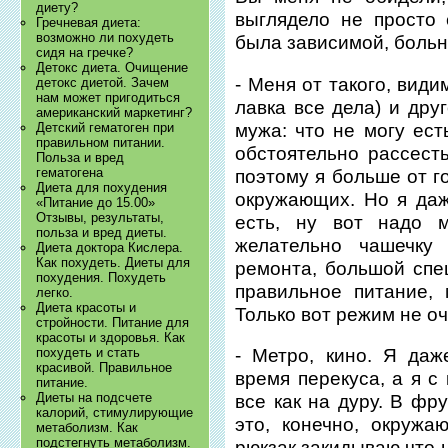
диету?
выглядело не просто 
Гречневая диета:
возможно ли похудеть
была зависимой, больн
сидя на гречке?
Детокс диета. Очищение
- Меня от такого, види
детокс диетой. Зачем
нам может пригодиться
лавка все дела) и дру
американский маркетинг?
мужа: что не могу ест
Детский гематоген при
правильном питании.
обстоятельно рассесть
Польза и вред
гематогена
поэтому я больше от г
Диета для похудения
окружающих. Но я даж
«Питание до 15.00»
Отзывы, результаты,
есть, ну вот надо 
польза и вред диеты.
желательно чашечку
Диета доктора Кислера.
Как похудеть. Диеты для
ремонта, большой спе
похудения. Похудеть
правильное питание,
легко.
Диета красоты и
Только вот режим не о
стройности. Питание для
красоты и здоровья. Как
- Метро, кино. Я даж
похудеть и стать
красивой. Правильное
время перекуса, а я с
питание.
Диеты на подсчете
все как на дуру. В фр
калорий, стимулирующие
это, конечно, окружа
метаболизм. Как
подстегнуть метаболизм.
рюкзак закидываю что-