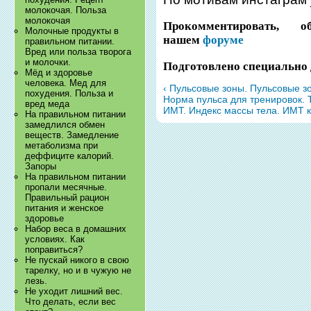
молокочая. Польза
молокочая
Прокомментировать, 
Молочные продукты в
нашем
форуме
правильном питании.
Вред или польза творога
и молочки.
Подготовлено специально 
Мёд и здоровье
человека. Мед для
‹ Пульсовые зоны. Пульсовые з
похудения. Польза и
Норма пульса для тренировок. 
вред меда
ИМТ. Индекс массы тела. ИМТ к
На правильном питании
замедлился обмен
веществ. Замедление
метаболизма при
деффиците калорий.
Запоры
На правильном питании
пропали месячные.
Правильный рацион
питания и женское
здоровье
Набор веса в домашних
условиях. Как
поправиться?
Не пускай никого в свою
тарелку, но и в чужую не
лезь.
Не уходит лишний вес.
Что делать, если вес