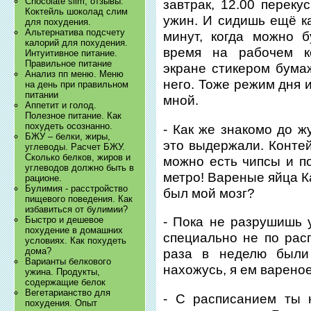
Chocolate slim, отзывы.
завтрак, 12.00 перекус
Коктейль шоколад слим
ужин. И сидишь ещё ка
для похудения.
Альтернатива подсчету
минут, когда можно б
калорий для похудения.
время на рабочем к
Интуитивное питание.
Правильное питание
экране стикером бума
Анализ пп меню. Меню
него. Тоже режим дня 
на день при правильном
питании
мной.
Аппетит и голод.
Полезное питание. Как
похудеть осознанно.
- Как же знакомо до ж
БЖУ – белки, жиры,
это выдержали. Контей
углеводы. Расчет БЖУ.
Сколько белков, жиров и
можно есть чипсы и по
углеводов должно быть в
метро! Вареные яйца К
рационе.
Булимия - расстройство
был мой мозг?
пищевого поведения. Как
избавиться от булимии?
Быстро и дешевое
- Пока не разрушишь у
похудение в домашних
специально не по рас
условиях. Как похудеть
дома?
раза в неделю были
Варианты белкового
нахожусь, я ем вареное
ужина. Продукты,
содержащие белок
Вегетарианство для
- С расписанием ты 
похудения. Опыт