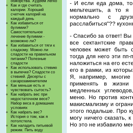
обжорства. Худеем легко
- И если еда дома, т
Как и где считать
мельтешить, а то я 
калории. Хороший
счетчик калорий на
нормально с дру
каждый день
расслабиться"?? кухон
Как избавиться от
булимии?
Самостоятельное
- Спасибо за ответ! Вы
лечение булимии -
возможно ли?
все сектантские пра
Как избавиться от тяги к
человек может быть 
сладкому. Можно ли
сладости на правильном
тогда для него эти пп
питании? Полезные
наложиться на его ест
сладости
Как использовать стевию
его в рамки, из котор
в выпечке? Сладости со
Я, например, многие
стевией. Десерты с
сахарозаменителем
применять в жизни 
Как меньше есть и
медленных углеводов
чувствовать сытость?
Как набрать вес при
меню. Но против конте
недостаточном весе?
Набор веса в домашних
макисмализму и ограни
условиях
этого подальше. Про к
Как набрать вес?
История о том, как я
могу ничего сказать, 
потолстела.
Но это не избавило ме
Как наладить питьевой
режим. Пить воду