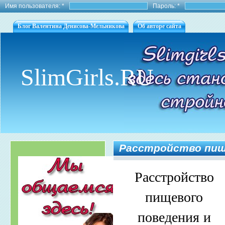
Имя пользователя:
*
Пароль:
*
Блог Валентина Денисова-Мельникова
Об авторе сайта
SlimGirls.RU
Расстройство пище
Расстройство
пищевого
поведения и