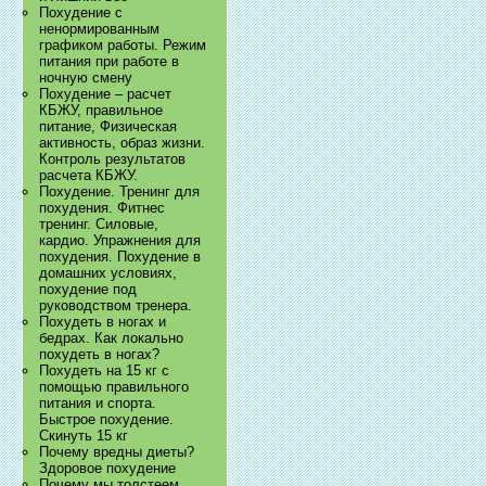
Похудение с
ненормированным
графиком работы. Режим
питания при работе в
ночную смену
Похудение – расчет
КБЖУ, правильное
питание, Физическая
активность, образ жизни.
Контроль результатов
расчета КБЖУ.
Похудение. Тренинг для
похудения. Фитнес
тренинг. Силовые,
кардио. Упражнения для
похудения. Похудение в
домашних условиях,
похудение под
руководством тренера.
Похудеть в ногах и
бедрах. Как локально
похудеть в ногах?
Похудеть на 15 кг с
помощью правильного
питания и спорта.
Быстрое похудение.
Скинуть 15 кг
Почему вредны диеты?
Здоровое похудение
Почему мы толстеем.