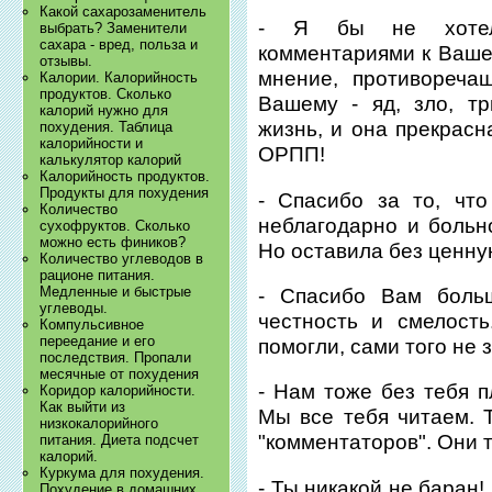
Какой сахарозаменитель
- Я бы не хотел
выбрать? Заменители
сахара - вред, польза и
комментариями к Ваше
отзывы.
мнение, противореча
Калории. Калорийность
продуктов. Сколько
Вашему - яд, зло, т
калорий нужно для
жизнь, и она прекрас
похудения. Таблица
калорийности и
ОРПП!
калькулятор калорий
Калорийность продуктов.
Продукты для похудения
- Спасибо за то, чт
Количество
неблагодарно и больн
сухофруктов. Сколько
можно есть фиников?
Но оставила без ценну
Количество углеводов в
рационе питания.
Медленные и быстрые
- Спасибо Вам больш
углеводы.
честность и смелост
Компульсивное
переедание и его
помогли, сами того не 
последствия. Пропали
месячные от похудения
- Нам тоже без тебя п
Коридор калорийности.
Как выйти из
Мы все тебя читаем. 
низкокалорийного
"комментаторов". Они 
питания. Диета подсчет
калорий.
Куркума для похудения.
- Ты никакой не баран!
Похудение в домашних