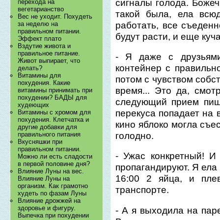
сигналы голода. Божеч
перехода на
вегетарианство
такой была, ела всю
Вес не уходит. Похудеть
работать, все съеден
за неделю на
правильном питании.
будут расти, и еще куч
Эффект плато
Вздутие живота и
правильное питание.
- Я даже с друзьям
Живот выпирает, что
контейнер с правильн
делать?
Витамины для
потом с чувством собс
похудения. Какие
время... Это да, смот
витамины принимать при
похудении? БАДЫ для
следующий прием пищ
худеющих
перекуса попадает на вс
Витамины с хромом для
похудения. Клетчатка и
кино яблоко могла съе
другие добавки для
голодно.
правильного питания
Вкусняшки при
правильном питании.
- Ужас конкретный! И
Можно ли есть сладости
в первой половине дня?
пропагандируют. Я ела
Влияние Луны на вес.
16:00 2 яйца, и пле
Влияние Луны на
организм. Как грамотно
транспорте.
худеть по фазам Луны
Влияние дрожжей на
здоровье и фигуру.
- А я выходила на пар
Выпечка при похудении