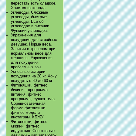
перестать есть сладкое.
Хочется шоколада
Углеводы. Сложные
углеводы, быстрые
углеводы. Все об
углеводах в питании.
Функции углеводов.
Упражнения для
похудения для стройных
девушек. Норма веса.
Занятия с тренером при
нормальном весе для
женщины. Упражнения
для похудения
проблемных зон.
Успешные истории
похудения на 20 кг. Хочу
похудеть с 80 до 60 кг
Фитоняшки, фитнес
бикини – программа
питания, фитнес
программы, сушка тела.
Соревновательная
форма фитоняшки
фитнес модели
инстаграм. КБЖУ
Фитоняшки, фитнес
бикини, фитнес
индустрия. Спортивные
девушки – как заработок