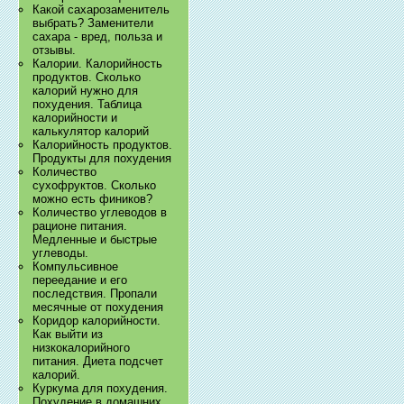
Какой сахарозаменитель
выбрать? Заменители
сахара - вред, польза и
отзывы.
Калории. Калорийность
продуктов. Сколько
калорий нужно для
похудения. Таблица
калорийности и
калькулятор калорий
Калорийность продуктов.
Продукты для похудения
Количество
сухофруктов. Сколько
можно есть фиников?
Количество углеводов в
рационе питания.
Медленные и быстрые
углеводы.
Компульсивное
переедание и его
последствия. Пропали
месячные от похудения
Коридор калорийности.
Как выйти из
низкокалорийного
питания. Диета подсчет
калорий.
Куркума для похудения.
Похудение в домашних