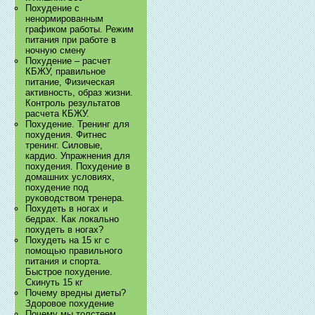
Похудение с
ненормированным
графиком работы. Режим
питания при работе в
ночную смену
Похудение – расчет
КБЖУ, правильное
питание, Физическая
активность, образ жизни.
Контроль результатов
расчета КБЖУ.
Похудение. Тренинг для
похудения. Фитнес
тренинг. Силовые,
кардио. Упражнения для
похудения. Похудение в
домашних условиях,
похудение под
руководством тренера.
Похудеть в ногах и
бедрах. Как локально
похудеть в ногах?
Похудеть на 15 кг с
помощью правильного
питания и спорта.
Быстрое похудение.
Скинуть 15 кг
Почему вредны диеты?
Здоровое похудение
Почему мы толстеем.