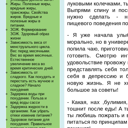
луковыми колечками, ты
Жиры. Полезные жиры,
вредные жиры,
Выпрями спину и пос
трансжиры. Свойства
нужно сделать - на
жиров. Вредные и
полезные жиры в
пищевого поведения по
питании.
ЗОЖ. Формирование
ЗОЖ. Здоровый образ
- Я уже начала улы
жизни
морально, но в универ
Зависимость веса от
менструального цикла.
попила чаю, приготови
Вес перед месячными.
готовить. Смотрю и
Вес во время месячных.
Естественное
удовольствие провожу 
увеличение веса во
время критических дней.
представлять себя то
Зависимость от
себя в депрессию и 
сладкого. Как похудеть и
перестать есть мучное и
новую жизнь. Я не х
сладкое? Начало
большое за советы!
похудения
Задержка воды при
похудении. Польза и
- Какая, нах ,булимия
вред воды сасси
Задержка жидкости в
тошнит после еды! А т
организме. Как убрать
ты любишь пожрать и в
отеки изменив питание?
Здоровое питание для
питаться по принципам
похудения. Правильное