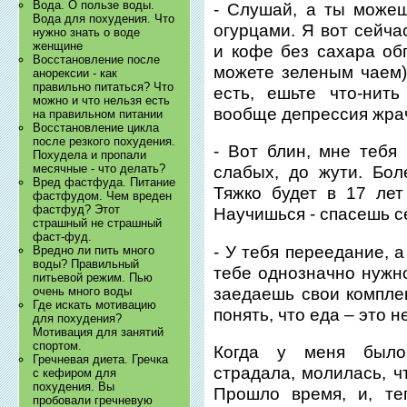
Вода. О пользе воды.
- Слушай, а ты можеш
Вода для похудения. Что
огурцами. Я вот сейч
нужно знать о воде
женщине
и кофе без сахара обп
Восстановление после
можете зеленым чаем).
анорексии - как
правильно питаться? Что
есть, ешьте что-нит
можно и что нельзя есть
вообще депрессия жрач
на правильном питании
Восстановление цикла
после резкого похудения.
- Вот блин, мне тебя
Похудела и пропали
месячные - что делать?
слабых, до жути. Бол
Вред фастфуда. Питание
Тяжко будет в 17 лет
фастфудом. Чем вреден
фастфуд? Этот
Научишься - спасешь с
страшный не страшный
фаст-фуд.
- У тебя переедание, а
Вредно ли пить много
воды? Правильный
тебе однозначно нужно
питьевой режим. Пью
заедаешь свои компле
очень много воды
Где искать мотивацию
понять, что еда – это н
для похудения?
Мотивация для занятий
спортом.
Когда у меня было
Гречневая диета. Гречка
страдала, молилась, ч
с кефиром для
похудения. Вы
Прошло время, и, те
пробовали гречневую