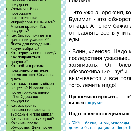
поможет!
питание и меню для
похудения
Избыточный вес
- Это уже анорексия, к
провоцирует
патологическая
Булимия - это обжорст
микрофлора кишечника?
от еды. А потом бежать
Мнения врачей. Как
похудеть?
отправлять все в унит
Как быстро похудеть в
еды.
домашних условиях?
Диета для похудения -
какую выбрать?
- Блин, хреново. Надо 
Как вернуть вес в норму?
Как поправиться
последствия ужасные..
девушке?
затягивать. От бле
Как войти в режим
правильного питания
обезвоживание, зубы 
после зажора. Срывы на
вымывается и все пол
диете.
Как восстановить обмен
того, лечить надо!
веществ? Набрала вес
после гормонального
Прокомментировать, 
сбоя. Здоровое
похудение
нашем
форуме
Как выстроить
правильное питание в
Подготовлено специально 
выходные и праздники?
Как кушать в выходной?
‹ БЖУ – белки, жиры, углеводы.
Как жить после
обжорства. День после
должно быть в рационе.
Вверх