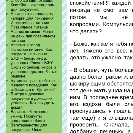
Chocolate slim, отзывы.
спокойствия! Я каждой
Коктейль шоколад слим
никогда не смог вам
для похудения.
Альтернатива подсчету
потом мы не з
калорий для похудения.
Интуитивное питание.
вопросами.
Компульси
Правильное питание
что делать?
Анализ пп меню. Меню
на день при правильном
питании
- Боже, как же я тебя
Аппетит и голод.
Полезное питание. Как
лет. Тяжело это все, 
похудеть осознанно.
делать, это ужасно, та
БЖУ – белки, жиры,
углеводы. Расчет БЖУ.
Сколько белков, жиров и
- В общем, чуть больш
углеводов должно быть в
давно болел раком и, 
рационе.
Булимия - расстройство
шокирующим обстоятель
пищевого поведения. Как
тот день мать ушла на 
избавиться от булимии?
Быстро и дешевое
ним. В последнее врем
похудение в домашних
условиях. Как похудеть
его вздохи были сл
дома?
проснувшись, я пошла 
Варианты белкового
ужина. Продукты,
там еще) и я слышала
содержащие белок
проверить. Сначала
Вегетарианство для
похудения. Опыт
долбаную печеньку, а