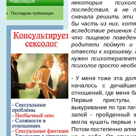
Навигация
некоторых психол
последствия, а не 
Последние публикации
сначала решить эти 
бы часть из них, хотя
вследствие решения д
что пищевое поведен
родители поймут и 
отвести к хорошему, 
нужен психотерапевт
психолог просто необ
- У меня тоже эта дол
началось с дичайше
отношений, где меня б
Первые приступы,
выкуривание по три па
запой - пройденный э
могла кушать первые 
Потом постепенно аппети