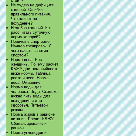
стоит?
Не худею на дефиците
калорий. Ошибки
правильного питания.
Что влияет на
похудение?
Недобор калорий. Как
рассчитать суточную
норму калорий?
Новичок в спортзале.
Начало тренировок. С
чего начать занятия
спортом?
Норма веса. Вес
женщины. Почему расчет
КБЖУ дает калорийность
ниже нормы. Таблица
роста и веса. Норма
веса. Ожирение.
Норма воды для
человека. Вода. Сколько
нужно пить воды для
похудения и для
здоровья. Питьевой
режим.
Норма жиров в рационе
питания. Расчет КБЖУ.
Сбалансированный
рацион
Норма углеводов и