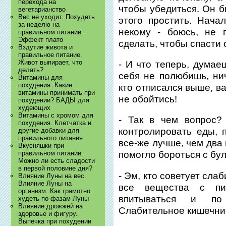
перехода на
чтобы убедиться. Он б
вегетарианство
Вес не уходит. Похудеть
этого простить. Нача
за неделю на
некому - боюсь, не 
правильном питании.
Эффект плато
сделать, чтобы спасти 
Вздутие живота и
правильное питание.
Живот выпирает, что
- И что теперь, думае
делать?
себя не полюбишь, нич
Витамины для
похудения. Какие
кто отписался выше, в
витамины принимать при
не обойтись!
похудении? БАДЫ для
худеющих
Витамины с хромом для
- Так в чем вопрос?
похудения. Клетчатка и
контролировать еды, 
другие добавки для
правильного питания
все-же лучше, чем два 
Вкусняшки при
правильном питании.
помогло бороться с бу
Можно ли есть сладости
в первой половине дня?
- Эм, кто советует сла
Влияние Луны на вес.
Влияние Луны на
все вещества с п
организм. Как грамотно
впитываться и по 
худеть по фазам Луны
Влияние дрожжей на
Слабительное кишечник
здоровье и фигуру.
Выпечка при похудении