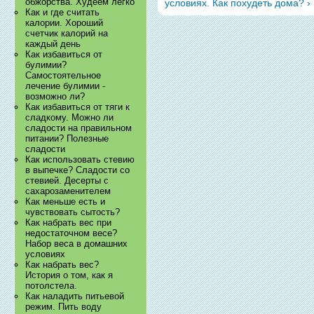
обжорства. Худеем легко
условиях. Как похудеть дома? ›
Как и где считать
калории. Хороший
счетчик калорий на
каждый день
Как избавиться от
булимии?
Самостоятельное
лечение булимии -
возможно ли?
Как избавиться от тяги к
сладкому. Можно ли
сладости на правильном
питании? Полезные
сладости
Как использовать стевию
в выпечке? Сладости со
стевией. Десерты с
сахарозаменителем
Как меньше есть и
чувствовать сытость?
Как набрать вес при
недостаточном весе?
Набор веса в домашних
условиях
Как набрать вес?
История о том, как я
потолстела.
Как наладить питьевой
режим. Пить воду