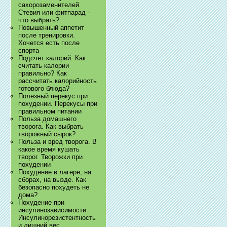
сахорозаменителей.
Стевия или фитпарад -
что выбрать?
Повышенный аппетит
после тренировки.
Хочется есть после
спорта
Подсчет калорий. Как
считать калории
правильно? Как
рассчитать калорийность
готового блюда?
Полезный перекус при
похудении. Перекусы при
правильном питании
Польза домашнего
творога. Как выбрать
творожный сырок?
Польза и вред творога. В
какое время кушать
творог. Творожки при
похудении
Похудение в лагере, на
сборах, на вызде. Как
безопасно похудеть не
дома?
Похудение при
инсулинозависимости.
Инсулинорезистентность
и лишний вес