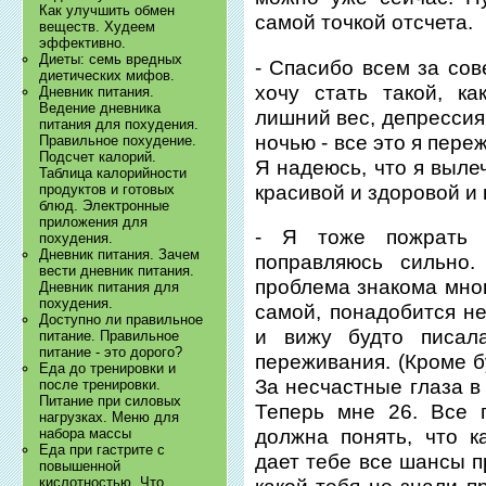
Как улучшить обмен
самой точкой отсчета.
веществ. Худеем
эффективно.
Диеты: семь вредных
- Спасибо всем за сов
диетических мифов.
хочу стать такой, к
Дневник питания.
Ведение дневника
лишний вес, депрессия
питания для похудения.
ночью - все это я переж
Правильное похудение.
Подсчет калорий.
Я надеюсь, что я выле
Таблица калорийности
красивой и здоровой и
продуктов и готовых
блюд. Электронные
приложения для
- Я тоже пожрать 
похудения.
Дневник питания. Зачем
поправляюсь сильно.
вести дневник питания.
проблема знакома мно
Дневник питания для
похудения.
самой, понадобится н
Доступно ли правильное
и вижу будто писала
питание. Правильное
питание - это дорого?
переживания. (Кроме б
Еда до тренировки и
За несчастные глаза в
после тренировки.
Питание при силовых
Теперь мне 26. Все 
нагрузках. Меню для
должна понять, что к
набора массы
Еда при гастрите с
дает тебе все шансы п
повышенной
кислотностью. Что