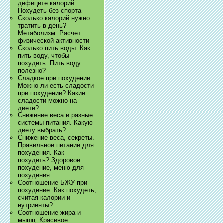
дефиците калорий.
Похудеть без спорта
Сколько калорий нужно
тратить в день?
Метаболизм. Расчет
физической активности
Сколько пить воды. Как
пить воду, чтобы
похудеть. Пить воду
полезно?
Сладкое при похудении.
Можно ли есть сладости
при похудении? Какие
сладости можно на
диете?
Снижение веса и разные
системы питания. Какую
диету выбрать?
Снижение веса, секреты.
Правильное питание для
похудения. Как
похудеть? Здоровое
похудение, меню для
похудения.
Соотношение БЖУ при
похудение. Как похудеть,
считая калории и
нутриенты?
Соотношение жира и
мышц. Красивое