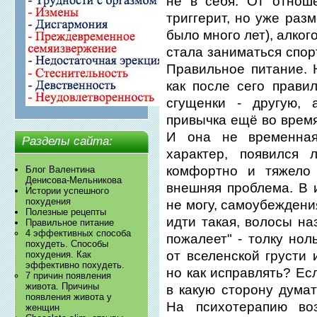
не в себя. От отнош
триггерит, но уже раз
было много лет), алко
стала заниматься спор
Правильное питание. 
как после сего прави
сгущенки - другую, 
привычка ещё во время
И она не временная
Разделы сайта:
характер, появился
комфортно и тяжело 
Блог Валентина
Денисова-Мельникова
внешняя проблема. В 
Истории успешного
похудения
не могу, самоубеждения
Полезные рецепты
идти такая, волосы на
Правильное питание
4 эффективных способа
пожалеет" - толку нол
похудеть. Способы
от вселенской грусти
похудения. Как
эффективно похудеть.
но как исправлять? Ес
7 причин появления
живота. Причины
в какую сторону думат
появления живота у
На психотерапию во
женщин