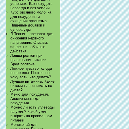
условиях. Как похудеть
навсегда и без усилий
Курс овсяного молочка
для похудения и
очищения организма.
Пищевые добавки и
суперфуды
Л-Теанин - препарат для
снижения нервного
напряжения. Отзывы,
эффект и побочные
действия
Лапша ролтон при
правильном питании.
Вред ролтона
Ложное чувство голода
после еды. Постоянно
хочу есть, что делать?
Лучшие витамины. Какие
витамины принимать на
диете?
Меню для похудения.
Анализ меню для
похудения.
Можно ли есть углеводы
на ужин? Какой ужин
выбрать на правильном
питании
Молокочай для
похудения. Рецепт