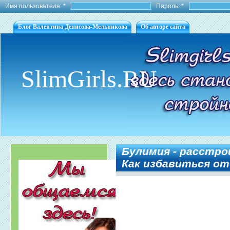
Имя пользователя:
*
Пароль:
*
Блог Валентина Денисова-Мельникова
Об авторе сайта
SlimGirls.RU
Булимия - расстро
Как избавиться от