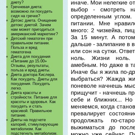
иначе. Мои нелегкие о
диету?
Гречневая диета:
выбор - смотреть 
возможно ли похудеть
определенным углом.
сидя на гречке?
Детокс диета. Очищение
питании. Мне нравил
детокс диетой. Зачем
нам может пригодиться
много: 2 чизкейка, пи
американский маркетинг?
За 15 минут. А пото
Детский гематоген при
правильном питании.
дальше - залипание в 
Польза и вред
или сон на сутки. Отв
гематогена
Диета для похудения
ноль. Жизни ноль.
«Питание до 15.00»
амебным. Но даже в т
Отзывы, результаты,
польза и вред диеты.
Иначе бы я жила по-др
Диета доктора Кислера.
выбраться? Жажда жи
Как похудеть. Диеты для
похудения. Похудеть
поневоле начнешь мыс
легко.
прищучит - начнешь пр
Диета красоты и
стройности. Питание для
себе и ближних... Н
красоты и здоровья. Как
меняемся, когда стано
похудеть и стать
красивой. Правильное
превалирует состоян
питание.
продолжать по-ста
Диеты на подсчете
калорий, стимулирующие
выжиматься до после
метаболизм. Как
подстегнуть метаболизм.
можно уже сейчас. Пу