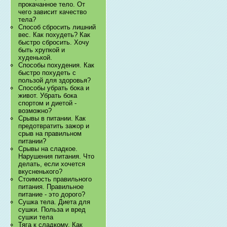
прокачанное тело. От
чего зависит качество
тела?
Способ сбросить лишний
вес. Как похудеть? Как
быстро сбросить. Хочу
быть хрупкой и
худенькой.
Способы похудения. Как
быстро похудеть с
пользой для здоровья?
Способы убрать бока и
живот. Убрать бока
спортом и диетой -
возможно?
Срывы в питании. Как
предотвратить зажор и
срыв на правильном
питании?
Срывы на сладкое.
Нарушения питания. Что
делать, если хочется
вкусненького?
Стоимость правильного
питания. Правильное
питание - это дорого?
Сушка тела. Диета для
сушки. Польза и вред
сушки тела
Тяга к сладкому. Как