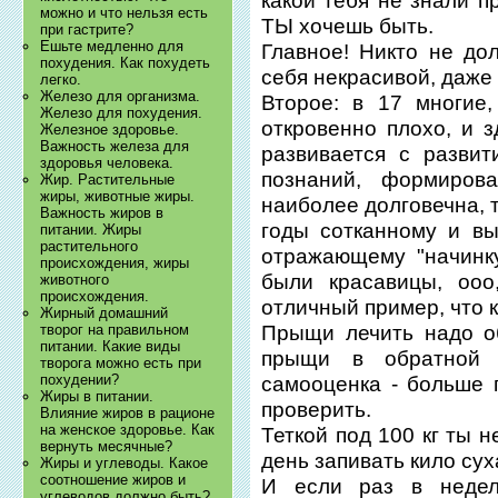
какой тебя не знали п
можно и что нельзя есть
ТЫ хочешь быть.
при гастрите?
Ешьте медленно для
Главное! Никто не до
похудения. Как похудеть
себя некрасивой, даже
легко.
Железо для организма.
Второе: в 17 многие
Железо для похудения.
откровенно плохо, и з
Железное здоровье.
Важность железа для
развивается с развит
здоровья человека.
познаний, формиров
Жир. Растительные
жиры, животные жиры.
наиболее долговечна, 
Важность жиров в
годы сотканному и вы
питании. Жиры
растительного
отражающему "начинку
происхождения, жиры
были красавицы, ооо
животного
происхождения.
отличный пример, что 
Жирный домашний
Прыщи лечить надо об
творог на правильном
питании. Какие виды
прыщи в обратной 
творога можно есть при
похудении?
самооценка - больше
Жиры в питании.
проверить.
Влияние жиров в рационе
на женское здоровье. Как
Теткой под 100 кг ты 
вернуть месячные?
день запивать кило сух
Жиры и углеводы. Какое
соотношение жиров и
И если раз в неде
углеводов должно быть?