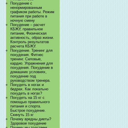
Похудение с
ненормированным
графиком работы. Режим
питания при работе в
ночную смену
Похудение – расчет
КБЖУ, правильное
питание, Физическая
активность, образ жизни.
Контроль результатов
расчета КБЖУ.
Похудение. Тренинг для
похудения. Фитнес
тренинг. Силовые,
кардио. Упражнения для
похудения. Похудение в
домашних условиях,
похудение под
руководством тренера.
Похудеть в ногах и
бедрах. Как локально
похудеть в ногах?
Похудеть на 15 кг с
помощью правильного
питания и спорта.
Быстрое похудение.
Скинуть 15 кг
Почему вредны диеты?
Здоровое похудение
Почему мы толстеем.