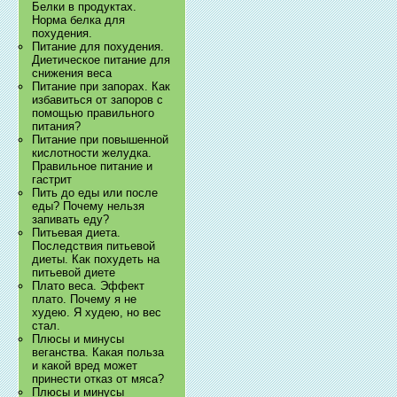
Белки в продуктах.
Норма белка для
похудения.
Питание для похудения.
Диетическое питание для
снижения веса
Питание при запорах. Как
избавиться от запоров с
помощью правильного
питания?
Питание при повышенной
кислотности желудка.
Правильное питание и
гастрит
Пить до еды или после
еды? Почему нельзя
запивать еду?
Питьевая диета.
Последствия питьевой
диеты. Как похудеть на
питьевой диете
Плато веса. Эффект
плато. Почему я не
худею. Я худею, но вес
стал.
Плюсы и минусы
веганства. Какая польза
и какой вред может
принести отказ от мяса?
Плюсы и минусы