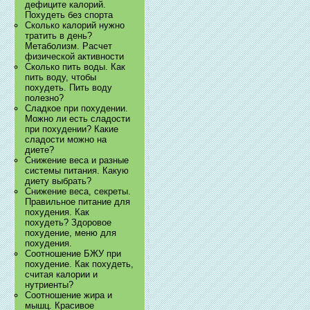
дефиците калорий.
Похудеть без спорта
Сколько калорий нужно
тратить в день?
Метаболизм. Расчет
физической активности
Сколько пить воды. Как
пить воду, чтобы
похудеть. Пить воду
полезно?
Сладкое при похудении.
Можно ли есть сладости
при похудении? Какие
сладости можно на
диете?
Снижение веса и разные
системы питания. Какую
диету выбрать?
Снижение веса, секреты.
Правильное питание для
похудения. Как
похудеть? Здоровое
похудение, меню для
похудения.
Соотношение БЖУ при
похудение. Как похудеть,
считая калории и
нутриенты?
Соотношение жира и
мышц. Красивое