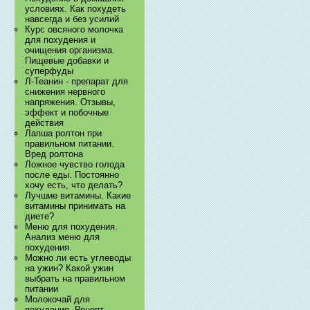
условиях. Как похудеть
навсегда и без усилий
Курс овсяного молочка
для похудения и
очищения организма.
Пищевые добавки и
суперфуды
Л-Теанин - препарат для
снижения нервного
напряжения. Отзывы,
эффект и побочные
действия
Лапша ролтон при
правильном питании.
Вред ролтона
Ложное чувство голода
после еды. Постоянно
хочу есть, что делать?
Лучшие витамины. Какие
витамины принимать на
диете?
Меню для похудения.
Анализ меню для
похудения.
Можно ли есть углеводы
на ужин? Какой ужин
выбрать на правильном
питании
Молокочай для
похудения. Рецепт