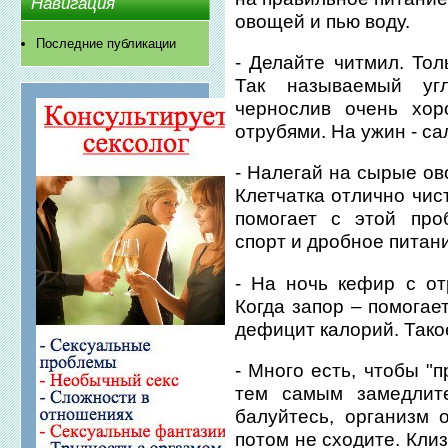
Навигация
овощей и пью воду.
Последние публикации
- Делайте читмил. Тол
Так называемый уг
чернослив очень хо
отрубями. На ужин - с
- Налегай на сырые ов
Клетчатка отлично чис
помогает с этой про
спорт и дробное питан
- На ночь кефир с о
Когда запор – помогае
дефицит калорий. Тако
- Много есть, чтобы "
тем самым замедлит
балуйтесь, организм 
потом не сходите. Клиз