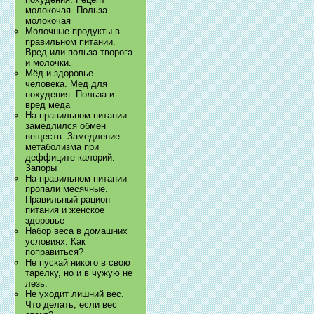
молокочая. Польза
молокочая
Молочные продукты в
правильном питании.
Вред или польза творога
и молочки.
Мёд и здоровье
человека. Мед для
похудения. Польза и
вред меда
На правильном питании
замедлился обмен
веществ. Замедление
метаболизма при
деффиците калорий.
Запоры
На правильном питании
пропали месячные.
Правильный рацион
питания и женское
здоровье
Набор веса в домашних
условиях. Как
поправиться?
Не пускай никого в свою
тарелку, но и в чужую не
лезь.
Не уходит лишний вес.
Что делать, если вес