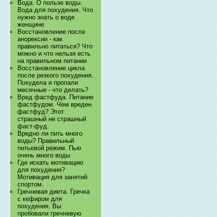
Вода. О пользе воды.
Вода для похудения. Что
нужно знать о воде
женщине
Восстановление после
анорексии - как
правильно питаться? Что
можно и что нельзя есть
на правильном питании
Восстановление цикла
после резкого похудения.
Похудела и пропали
месячные - что делать?
Вред фастфуда. Питание
фастфудом. Чем вреден
фастфуд? Этот
страшный не страшный
фаст-фуд.
Вредно ли пить много
воды? Правильный
питьевой режим. Пью
очень много воды
Где искать мотивацию
для похудения?
Мотивация для занятий
спортом.
Гречневая диета. Гречка
с кефиром для
похудения. Вы
пробовали гречневую