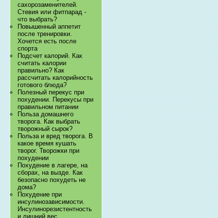
сахорозаменителей.
Стевия или фитпарад -
что выбрать?
Повышенный аппетит
после тренировки.
Хочется есть после
спорта
Подсчет калорий. Как
считать калории
правильно? Как
рассчитать калорийность
готового блюда?
Полезный перекус при
похудении. Перекусы при
правильном питании
Польза домашнего
творога. Как выбрать
творожный сырок?
Польза и вред творога. В
какое время кушать
творог. Творожки при
похудении
Похудение в лагере, на
сборах, на вызде. Как
безопасно похудеть не
дома?
Похудение при
инсулинозависимости.
Инсулинорезистентность
и лишний вес