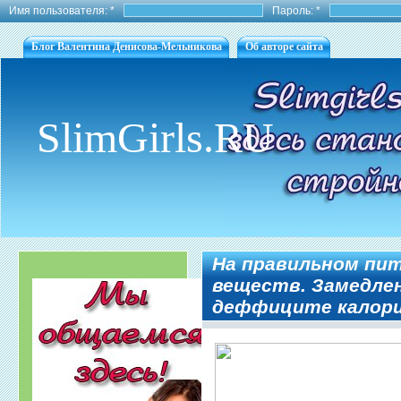
Имя пользователя:
*
Пароль:
*
Блог Валентина Денисова-Мельникова
Об авторе сайта
SlimGirls.RU
На правильном пи
веществ. Замедле
деффиците калори