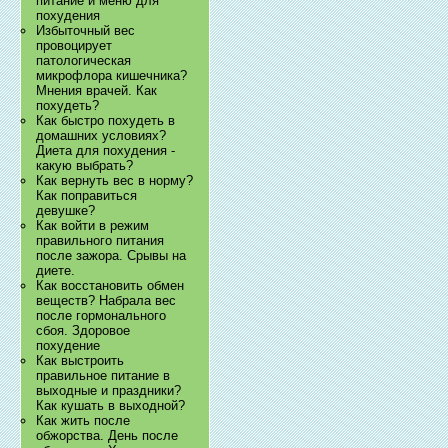
питание и меню для
похудения
Избыточный вес
провоцирует
патологическая
микрофлора кишечника?
Мнения врачей. Как
похудеть?
Как быстро похудеть в
домашних условиях?
Диета для похудения -
какую выбрать?
Как вернуть вес в норму?
Как поправиться
девушке?
Как войти в режим
правильного питания
после зажора. Срывы на
диете.
Как восстановить обмен
веществ? Набрала вес
после гормонального
сбоя. Здоровое
похудение
Как выстроить
правильное питание в
выходные и праздники?
Как кушать в выходной?
Как жить после
обжорства. День после