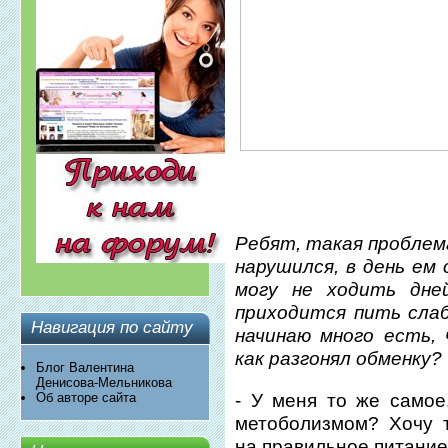
Ребят, такая проблема
нарушился, в день ем 
могу не ходить дне
приходится пить слаб
Навигация по сайту
начинаю много есть,
как разгонял обменку?
Блог Валентина
Денисова-Мельникова
- У меня то же самое.
Об авторе сайта
метоболизмом? Хочу 
на правильное питание