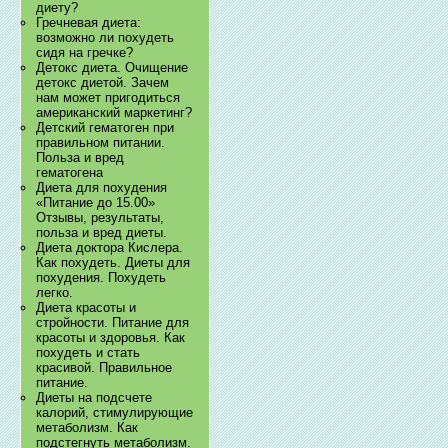
диету?
Гречневая диета:
возможно ли похудеть
сидя на гречке?
Детокс диета. Очищение
детокс диетой. Зачем
нам может пригодиться
американский маркетинг?
Детский гематоген при
правильном питании.
Польза и вред
гематогена
Диета для похудения
«Питание до 15.00»
Отзывы, результаты,
польза и вред диеты.
Диета доктора Кислера.
Как похудеть. Диеты для
похудения. Похудеть
легко.
Диета красоты и
стройности. Питание для
красоты и здоровья. Как
похудеть и стать
красивой. Правильное
питание.
Диеты на подсчете
калорий, стимулирующие
метаболизм. Как
подстегнуть метаболизм.