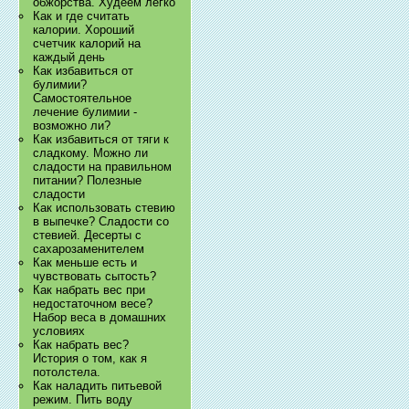
обжорства. Худеем легко
Как и где считать
калории. Хороший
счетчик калорий на
каждый день
Как избавиться от
булимии?
Самостоятельное
лечение булимии -
возможно ли?
Как избавиться от тяги к
сладкому. Можно ли
сладости на правильном
питании? Полезные
сладости
Как использовать стевию
в выпечке? Сладости со
стевией. Десерты с
сахарозаменителем
Как меньше есть и
чувствовать сытость?
Как набрать вес при
недостаточном весе?
Набор веса в домашних
условиях
Как набрать вес?
История о том, как я
потолстела.
Как наладить питьевой
режим. Пить воду