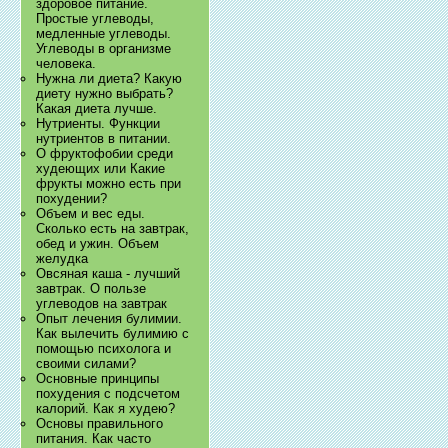
здоровое питание.
Простые углеводы,
медленные углеводы.
Углеводы в организме
человека.
Нужна ли диета? Какую
диету нужно выбрать?
Какая диета лучше.
Нутриенты. Функции
нутриентов в питании.
О фруктофобии среди
худеющих или Какие
фрукты можно есть при
похудении?
Объем и вес еды.
Сколько есть на завтрак,
обед и ужин. Объем
желудка
Овсяная каша - лучший
завтрак. О пользе
углеводов на завтрак
Опыт лечения булимии.
Как вылечить булимию с
помощью психолога и
своими силами?
Основные принципы
похудения с подсчетом
калорий. Как я худею?
Основы правильного
питания. Как часто