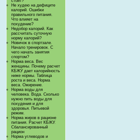
стоит?
Не худею на дефиците
калорий. Ошибки
правильного питания.
Что влияет на
похудение?
Недобор калорий. Как
рассчитать суточную
норму калорий?
Новичок в спортзале.
Начало тренировок. С
чего начать занятия
спортом?
Норма веса. Вес
женщины. Почему расчет
КБЖУ дает калорийность
ниже нормы. Таблица
роста и веса. Норма
веса. Ожирение.
Норма воды для
человека. Вода. Сколько
нужно пить воды для
похудения и для
здоровья. Питьевой
режим.
Норма жиров в рационе
питания. Расчет КБЖУ.
Сбалансированный
рацион
Норма углеводов и