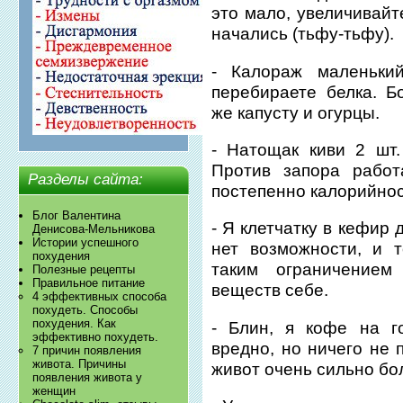
это мало, увеличивай
начались (тьфу-тьфу).
- Калораж маленьки
перебираете белка. Б
же капусту и огурцы.
- Натощак киви 2 шт
Против запора работ
Разделы сайта:
постепенно калорийнос
Блог Валентина
- Я клетчатку в кефир
Денисова-Мельникова
Истории успешного
нет возможности, и т
похудения
таким ограничение
Полезные рецепты
Правильное питание
веществ себе.
4 эффективных способа
похудеть. Способы
похудения. Как
- Блин, я кофе на г
эффективно похудеть.
вредно, но ничего не 
7 причин появления
живота. Причины
живот очень сильно бол
появления живота у
женщин