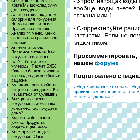
- Утром натощак воды 
Chocolate slim, отзывы.
Коктейль шоколад слим
вообще воды пьете? 
для похудения.
стакана или 1.
Альтернатива подсчету
калорий для похудения.
Интуитивное питание.
- Скорректируйте раци
Правильное питание
Анализ пп меню. Меню
клетчатки. Если не по
на день при правильном
кишечником.
питании
Аппетит и голод.
Полезное питание. Как
Прокомментировать, 
похудеть осознанно.
БЖУ – белки, жиры,
нашем
форуме
углеводы. Расчет БЖУ.
Сколько белков, жиров и
Подготовлено специа
углеводов должно быть в
рационе.
Булимия - расстройство
‹ Мёд и здоровье человека. Ме
пищевого поведения. Как
правильном питании пропали м
избавиться от булимии?
женское здоровье ›
Быстро и дешевое
похудение в домашних
условиях. Как похудеть
дома?
Варианты белкового
ужина. Продукты,
содержащие белок
Вегетарианство для
похудения. Опыт