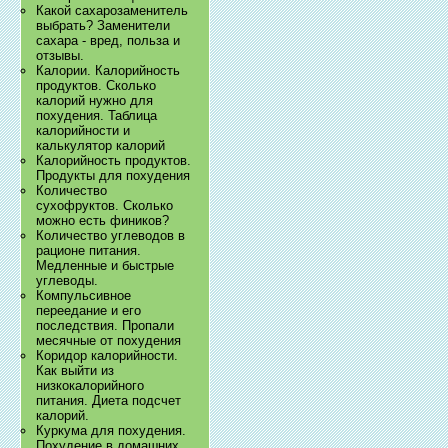
Какой сахарозаменитель
выбрать? Заменители
сахара - вред, польза и
отзывы.
Калории. Калорийность
продуктов. Сколько
калорий нужно для
похудения. Таблица
калорийности и
калькулятор калорий
Калорийность продуктов.
Продукты для похудения
Количество
сухофруктов. Сколько
можно есть фиников?
Количество углеводов в
рационе питания.
Медленные и быстрые
углеводы.
Компульсивное
переедание и его
последствия. Пропали
месячные от похудения
Коридор калорийности.
Как выйти из
низкокалорийного
питания. Диета подсчет
калорий.
Куркума для похудения.
Похудение в домашних