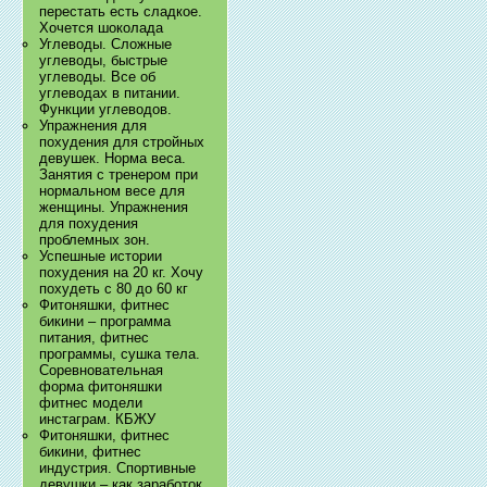
перестать есть сладкое.
Хочется шоколада
Углеводы. Сложные
углеводы, быстрые
углеводы. Все об
углеводах в питании.
Функции углеводов.
Упражнения для
похудения для стройных
девушек. Норма веса.
Занятия с тренером при
нормальном весе для
женщины. Упражнения
для похудения
проблемных зон.
Успешные истории
похудения на 20 кг. Хочу
похудеть с 80 до 60 кг
Фитоняшки, фитнес
бикини – программа
питания, фитнес
программы, сушка тела.
Соревновательная
форма фитоняшки
фитнес модели
инстаграм. КБЖУ
Фитоняшки, фитнес
бикини, фитнес
индустрия. Спортивные
девушки – как заработок