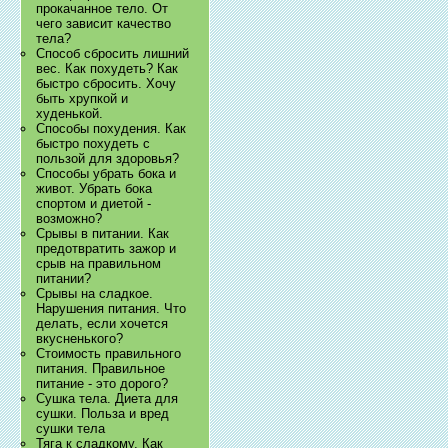
прокачанное тело. От
чего зависит качество
тела?
Способ сбросить лишний
вес. Как похудеть? Как
быстро сбросить. Хочу
быть хрупкой и
худенькой.
Способы похудения. Как
быстро похудеть с
пользой для здоровья?
Способы убрать бока и
живот. Убрать бока
спортом и диетой -
возможно?
Срывы в питании. Как
предотвратить зажор и
срыв на правильном
питании?
Срывы на сладкое.
Нарушения питания. Что
делать, если хочется
вкусненького?
Стоимость правильного
питания. Правильное
питание - это дорого?
Сушка тела. Диета для
сушки. Польза и вред
сушки тела
Тяга к сладкому. Как