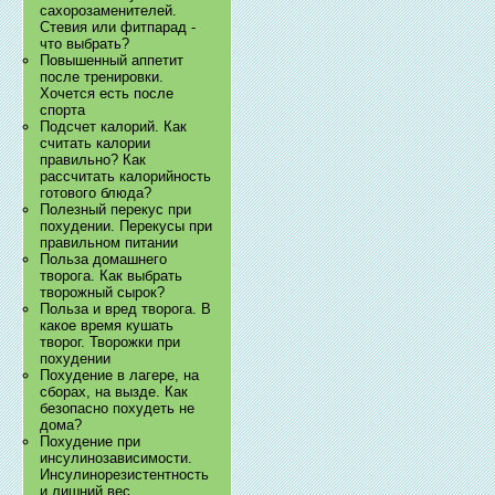
сахорозаменителей.
Стевия или фитпарад -
что выбрать?
Повышенный аппетит
после тренировки.
Хочется есть после
спорта
Подсчет калорий. Как
считать калории
правильно? Как
рассчитать калорийность
готового блюда?
Полезный перекус при
похудении. Перекусы при
правильном питании
Польза домашнего
творога. Как выбрать
творожный сырок?
Польза и вред творога. В
какое время кушать
творог. Творожки при
похудении
Похудение в лагере, на
сборах, на вызде. Как
безопасно похудеть не
дома?
Похудение при
инсулинозависимости.
Инсулинорезистентность
и лишний вес