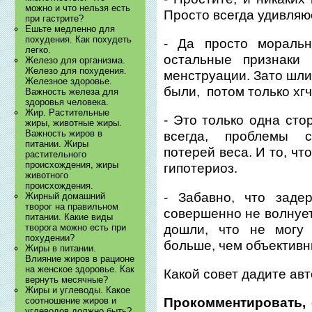
можно и что нельзя есть
Просто всегда удивляю
при гастрите?
Ешьте медленно для
похудения. Как похудеть
- Да просто мораль
легко.
остальные признаки 
Железо для организма.
Железо для похудения.
менструации. Зато шли
Железное здоровье.
были, потом только хгч
Важность железа для
здоровья человека.
Жир. Растительные
- Это только одна сто
жиры, животные жиры.
Важность жиров в
всегда, проблемы 
питании. Жиры
потерей веса. И то, ч
растительного
происхождения, жиры
гипотериоз.
животного
происхождения.
- Забавно, что заде
Жирный домашний
творог на правильном
совершенно не волнует, 
питании. Какие виды
дошли, что не могу 
творога можно есть при
похудении?
больше, чем объективн
Жиры в питании.
Влияние жиров в рационе
на женское здоровье. Как
Какой совет дадите ав
вернуть месячные?
Жиры и углеводы. Какое
соотношение жиров и
Прокомментировать, 
углеводов должно быть?