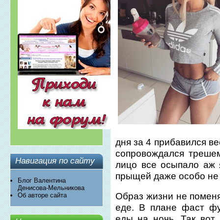
дня за 4 прибавился ве
сопровождался треше
Навигация по сайту
лицо все осыпало аж 
прыщей даже особо не
Блог Валентина
Денисова-Мельникова
Образ жизни не поменя
Об авторе сайта
еде. В плане фаст фу
еды на ночь. Так вот.