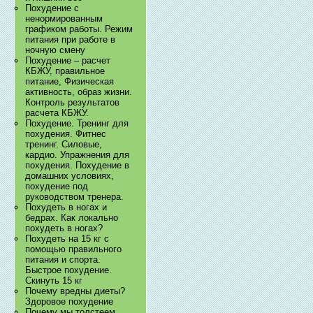
Похудение с
ненормированным
графиком работы. Режим
питания при работе в
ночную смену
Похудение – расчет
КБЖУ, правильное
питание, Физическая
активность, образ жизни.
Контроль результатов
расчета КБЖУ.
Похудение. Тренинг для
похудения. Фитнес
тренинг. Силовые,
кардио. Упражнения для
похудения. Похудение в
домашних условиях,
похудение под
руководством тренера.
Похудеть в ногах и
бедрах. Как локально
похудеть в ногах?
Похудеть на 15 кг с
помощью правильного
питания и спорта.
Быстрое похудение.
Скинуть 15 кг
Почему вредны диеты?
Здоровое похудение
Почему мы толстеем.