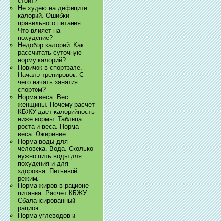
стоит?
Не худею на дефиците
калорий. Ошибки
правильного питания.
Что влияет на
похудение?
Недобор калорий. Как
рассчитать суточную
норму калорий?
Новичок в спортзале.
Начало тренировок. С
чего начать занятия
спортом?
Норма веса. Вес
женщины. Почему расчет
КБЖУ дает калорийность
ниже нормы. Таблица
роста и веса. Норма
веса. Ожирение.
Норма воды для
человека. Вода. Сколько
нужно пить воды для
похудения и для
здоровья. Питьевой
режим.
Норма жиров в рационе
питания. Расчет КБЖУ.
Сбалансированный
рацион
Норма углеводов и