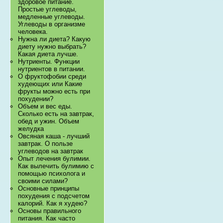
здоровое питание.
Простые углеводы,
медленные углеводы.
Углеводы в организме
человека.
Нужна ли диета? Какую
диету нужно выбрать?
Какая диета лучше.
Нутриенты. Функции
нутриентов в питании.
О фруктофобии среди
худеющих или Какие
фрукты можно есть при
похудении?
Объем и вес еды.
Сколько есть на завтрак,
обед и ужин. Объем
желудка
Овсяная каша - лучший
завтрак. О пользе
углеводов на завтрак
Опыт лечения булимии.
Как вылечить булимию с
помощью психолога и
своими силами?
Основные принципы
похудения с подсчетом
калорий. Как я худею?
Основы правильного
питания. Как часто