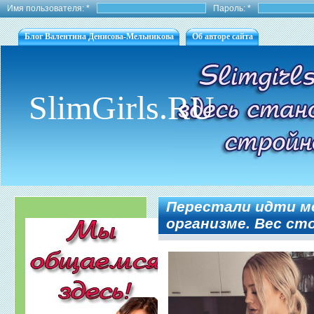
Имя пользователя:
*
Пароль:
*
Блог Валентина Денисова-Мельникова
Об авторе сайта
SlimGirls.RU
Перестали идти ме
организме. Вес ст