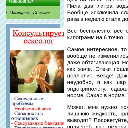
Навигация
Пила два литра воды
Вообще исключила сла
Последние публикации
раза в неделю стала д
Все бесполезно, вес 
килограмм на 6 точно.
Самое интересное, то 
вообще не изменились.
даже обтягивающая. Но
как желе. Отеки пошл
целлюлит. Везде! Да
неудобно, я как шар
эндокринологу, сдав
норме. Сахар в норме. 
Может, мне нужно поч
лишнюю жидкость, шл
выводят? Посоветуйте,
полисорб две недели