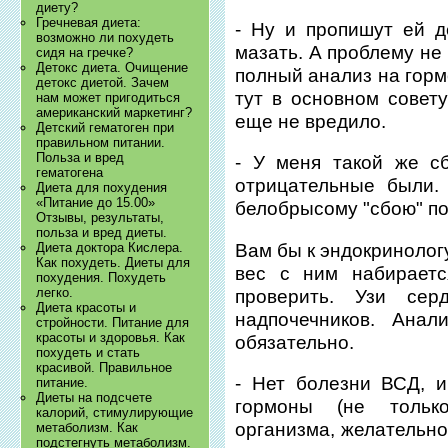
диету?
Гречневая диета:
- Ну и пропишут ей 
возможно ли похудеть
мазать. А проблему не
сидя на гречке?
Детокс диета. Очищение
полный анализ на горм
детокс диетой. Зачем
тут в основном совет
нам может пригодиться
американский маркетинг?
еще не вредило.
Детский гематоген при
правильном питании.
Польза и вред
- У меня такой же с
гематогена
отрицательные были.
Диета для похудения
«Питание до 15.00»
белобрысому "сбою" по
Отзывы, результаты,
польза и вред диеты.
Вам бы к эндокринолог
Диета доктора Кислера.
Как похудеть. Диеты для
вес с ним набираетс
похудения. Похудеть
легко.
проверить. Узи се
Диета красоты и
надпочечников. Анал
стройности. Питание для
красоты и здоровья. Как
обязательно.
похудеть и стать
красивой. Правильное
- Нет болезни ВСД, 
питание.
Диеты на подсчете
гормоны (не тольк
калорий, стимулирующие
организма, желательно
метаболизм. Как
подстегнуть метаболизм.