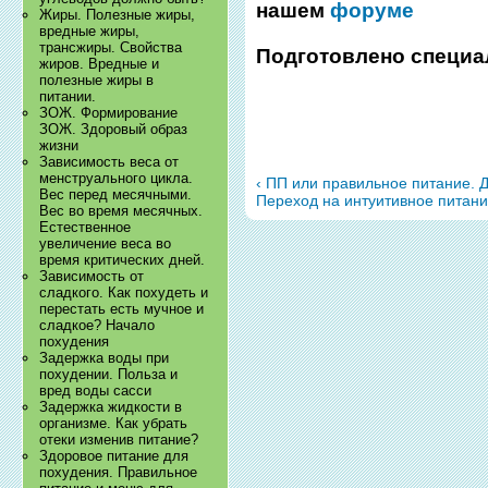
нашем
форуме
Жиры. Полезные жиры,
вредные жиры,
трансжиры. Свойства
Подготовлено специа
жиров. Вредные и
полезные жиры в
питании.
ЗОЖ. Формирование
ЗОЖ. Здоровый образ
жизни
Зависимость веса от
менструального цикла.
‹ ПП или правильное питание. 
Вес перед месячными.
Переход на интуитивное питани
Вес во время месячных.
Естественное
увеличение веса во
время критических дней.
Зависимость от
сладкого. Как похудеть и
перестать есть мучное и
сладкое? Начало
похудения
Задержка воды при
похудении. Польза и
вред воды сасси
Задержка жидкости в
организме. Как убрать
отеки изменив питание?
Здоровое питание для
похудения. Правильное