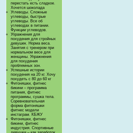
перестать есть сладкое.
Хочется шоколада
Углеводы. Сложные
углеводы, быстрые
углеводы. Все об
углеводах в питании.
Функции углеводов.
Упражнения для
похудения для стройных
девушек. Норма веса.
Занятия с тренером при
нормальном весе для
женщины. Упражнения
для похудения
проблемных зон.
Успешные истории
похудения на 20 кг. Хочу
похудеть с 80 до 60 кг
Фитоняшки, фитнес
бикини – программа
питания, фитнес
программы, сушка тела.
Соревновательная
форма фитоняшки
фитнес модели
инстаграм. КБЖУ
Фитоняшки, фитнес
бикини, фитнес
индустрия. Спортивные
девушки – как заработок