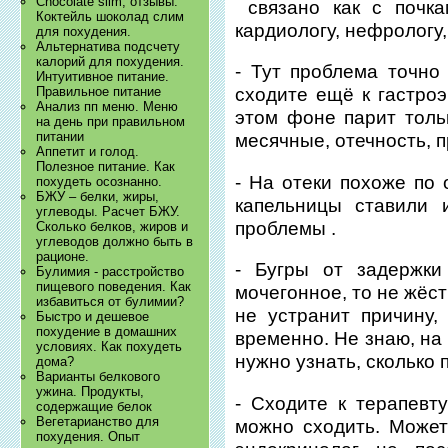
Chocolate slim, отзывы.
связано как с почка
Коктейль шоколад слим
кардиологу, нефрологу
для похудения.
Альтернатива подсчету
калорий для похудения.
- Тут проблема точно
Интуитивное питание.
Правильное питание
сходите ещё к гастроэ
Анализ пп меню. Меню
этом фоне парит толь
на день при правильном
питании
месячные, отечность, 
Аппетит и голод.
Полезное питание. Как
- На отеки похоже по 
похудеть осознанно.
БЖУ – белки, жиры,
капельницы ставили 
углеводы. Расчет БЖУ.
проблемы .
Сколько белков, жиров и
углеводов должно быть в
рационе.
- Бугры от задержк
Булимия - расстройство
пищевого поведения. Как
мочегонное, то не жёс
избавиться от булимии?
не устранит причину, 
Быстро и дешевое
похудение в домашних
временно. Не знаю, на
условиях. Как похудеть
нужно узнать, сколько 
дома?
Варианты белкового
ужина. Продукты,
- Сходите к терапевту
содержащие белок
Вегетарианство для
можно сходить. Может
похудения. Опыт