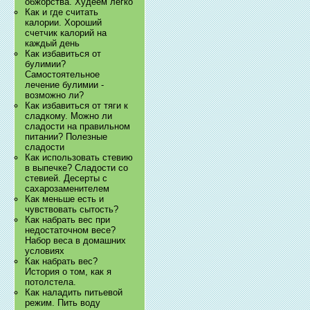
обжорства. Худеем легко
Как и где считать
калории. Хороший
счетчик калорий на
каждый день
Как избавиться от
булимии?
Самостоятельное
лечение булимии -
возможно ли?
Как избавиться от тяги к
сладкому. Можно ли
сладости на правильном
питании? Полезные
сладости
Как использовать стевию
в выпечке? Сладости со
стевией. Десерты с
сахарозаменителем
Как меньше есть и
чувствовать сытость?
Как набрать вес при
недостаточном весе?
Набор веса в домашних
условиях
Как набрать вес?
История о том, как я
потолстела.
Как наладить питьевой
режим. Пить воду