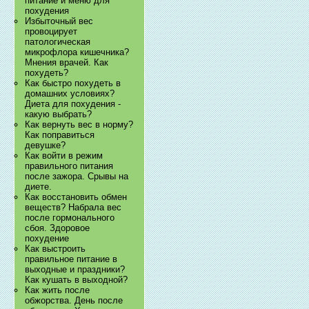
питание и меню для
похудения
Избыточный вес
провоцирует
патологическая
микрофлора кишечника?
Мнения врачей. Как
похудеть?
Как быстро похудеть в
домашних условиях?
Диета для похудения -
какую выбрать?
Как вернуть вес в норму?
Как поправиться
девушке?
Как войти в режим
правильного питания
после зажора. Срывы на
диете.
Как восстановить обмен
веществ? Набрала вес
после гормонального
сбоя. Здоровое
похудение
Как выстроить
правильное питание в
выходные и праздники?
Как кушать в выходной?
Как жить после
обжорства. День после