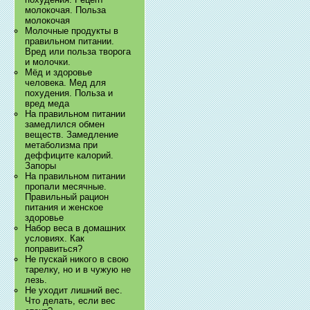
молокочая. Польза
молокочая
Молочные продукты в
правильном питании.
Вред или польза творога
и молочки.
Мёд и здоровье
человека. Мед для
похудения. Польза и
вред меда
На правильном питании
замедлился обмен
веществ. Замедление
метаболизма при
деффиците калорий.
Запоры
На правильном питании
пропали месячные.
Правильный рацион
питания и женское
здоровье
Набор веса в домашних
условиях. Как
поправиться?
Не пускай никого в свою
тарелку, но и в чужую не
лезь.
Не уходит лишний вес.
Что делать, если вес