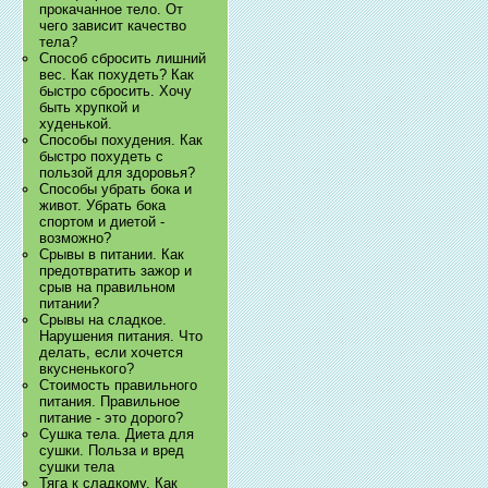
прокачанное тело. От
чего зависит качество
тела?
Способ сбросить лишний
вес. Как похудеть? Как
быстро сбросить. Хочу
быть хрупкой и
худенькой.
Способы похудения. Как
быстро похудеть с
пользой для здоровья?
Способы убрать бока и
живот. Убрать бока
спортом и диетой -
возможно?
Срывы в питании. Как
предотвратить зажор и
срыв на правильном
питании?
Срывы на сладкое.
Нарушения питания. Что
делать, если хочется
вкусненького?
Стоимость правильного
питания. Правильное
питание - это дорого?
Сушка тела. Диета для
сушки. Польза и вред
сушки тела
Тяга к сладкому. Как