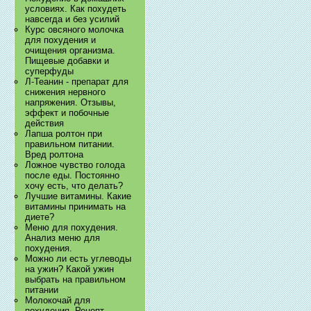
условиях. Как похудеть
навсегда и без усилий
Курс овсяного молочка
для похудения и
очищения организма.
Пищевые добавки и
суперфуды
Л-Теанин - препарат для
снижения нервного
напряжения. Отзывы,
эффект и побочные
действия
Лапша ролтон при
правильном питании.
Вред ролтона
Ложное чувство голода
после еды. Постоянно
хочу есть, что делать?
Лучшие витамины. Какие
витамины принимать на
диете?
Меню для похудения.
Анализ меню для
похудения.
Можно ли есть углеводы
на ужин? Какой ужин
выбрать на правильном
питании
Молокочай для
похудения. Рецепт