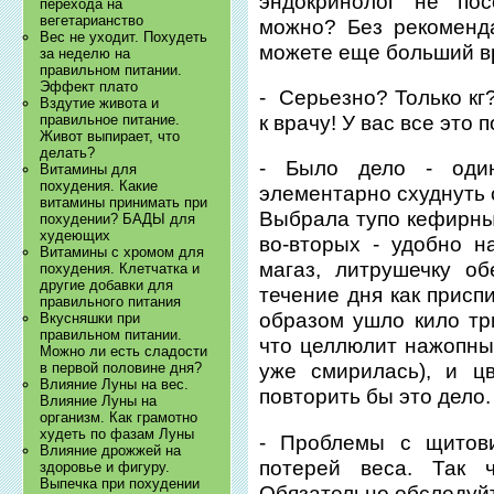
эндокринолог не по
перехода на
вегетарианство
можно? Без рекоменд
Вес не уходит. Похудеть
можете еще больший в
за неделю на
правильном питании.
Эффект плато
- Серьезно? Только кг
Вздутие живота и
к врачу! У вас все это
правильное питание.
Живот выпирает, что
делать?
- Было дело - оди
Витамины для
похудения. Какие
элементарно схуднуть 
витамины принимать при
Выбрала тупо кефирный
похудении? БАДЫ для
худеющих
во-вторых - удобно н
Витамины с хромом для
магаз, литрушечку о
похудения. Клетчатка и
другие добавки для
течение дня как присп
правильного питания
образом ушло кило три
Вкусняшки при
правильном питании.
что целлюлит нажопный
Можно ли есть сладости
в первой половине дня?
уже смирилась), и ц
Влияние Луны на вес.
повторить бы это дело.
Влияние Луны на
организм. Как грамотно
худеть по фазам Луны
- Проблемы с щитови
Влияние дрожжей на
потерей веса. Так 
здоровье и фигуру.
Выпечка при похудении
Обязательно обследуй