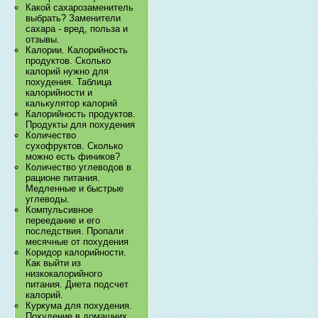
Какой сахарозаменитель
выбрать? Заменители
сахара - вред, польза и
отзывы.
Калории. Калорийность
продуктов. Сколько
калорий нужно для
похудения. Таблица
калорийности и
калькулятор калорий
Калорийность продуктов.
Продукты для похудения
Количество
сухофруктов. Сколько
можно есть фиников?
Количество углеводов в
рационе питания.
Медленные и быстрые
углеводы.
Компульсивное
переедание и его
последствия. Пропали
месячные от похудения
Коридор калорийности.
Как выйти из
низкокалорийного
питания. Диета подсчет
калорий.
Куркума для похудения.
Похудение в домашних