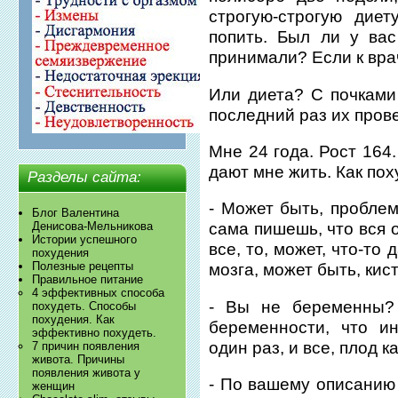
строгую-строгую диет
попить. Был ли у ва
принимали? Если к врач
Или диета? С почками
последний раз их прове
Мне 24 года. Рост 164. 
дают мне жить. Как пох
Разделы сайта:
- Может быть, пробле
Блог Валентина
Денисова-Мельникова
сама пишешь, что вся 
Истории успешного
все, то, может, что-т
похудения
Полезные рецепты
мозга, может быть, кис
Правильное питание
4 эффективных способа
- Вы не беременны?
похудеть. Способы
похудения. Как
беременности, что и
эффективно похудеть.
один раз, и все, плод к
7 причин появления
живота. Причины
появления живота у
- По вашему описанию 
женщин