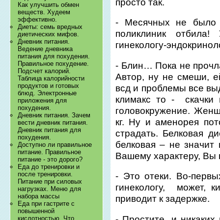
просто так.
Как улучшить обмен
веществ. Худеем
эффективно.
- Месячных не было
Диеты: семь вредных
поликлиник отбила!
диетических мифов.
Дневник питания.
гинекологу-эндокринол
Ведение дневника
питания для похудения.
Правильное похудение.
- Блин… Пока не прочла,
Подсчет калорий.
Автор, ну не смеши, е
Таблица калорийности
продуктов и готовых
всд и проблемы все вы
блюд. Электронные
климакс то - скачки 
приложения для
похудения.
головокружение. Женщ
Дневник питания. Зачем
кг. Ну и аменорея по
вести дневник питания.
Дневник питания для
страдать. Белковая ди
похудения.
белковая – не значит 
Доступно ли правильное
питание. Правильное
Вашему характеру, Вы 
питание - это дорого?
Еда до тренировки и
после тренировки.
- Это отеки. Во-первы
Питание при силовых
гинекологу, может, к
нагрузках. Меню для
набора массы
приводит к задержке.
Еда при гастрите с
повышенной
- Простите, и никаки
кислотностью. Что