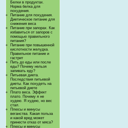
Белки в продуктах.
Норма белка для
похудения.
Питание для похудения.
Диетическое питание для
снижения веса
Питание при запорах. Как
избавиться от запоров с
помощью правильного
питания?
Питание при повышенной
кислотности желудка.
Правильное питание и
гастрит
Пить до еды или после
еды? Почему нельзя
запивать еду?
Питьевая диета.
Последствия питьевой
диеты. Как похудеть на
питьевой диете
Плато веса. Эффект
плато. Почему я не
худею. Я худею, но вес
стал.
Плюсы и минусы
веганства. Какая польза
и какой вред может
принести отказ от мяса?
Плюсы и минусы