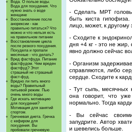
Вода. О пользе воды.
Вода для похудения. Что
нужно знать о воде
- Сделать МРТ голов
женщине
быть киста гипофиза
Восстановление после
анорексии - как
лицо, может, к другому
правильно питаться? Что
можно и что нельзя есть
- Сходите к эндокринол
на правильном питании
Восстановление цикла
дня +4 кг - это не жир,
после резкого похудения.
Похудела и пропали
явно должно сейчас вол
месячные - что делать?
Вред фастфуда. Питание
- Организм задерживае
фастфудом. Чем вреден
фастфуд? Этот
справляются, либо сер
страшный не страшный
сердце. Сходите к кард
фаст-фуд.
Вредно ли пить много
воды? Правильный
- Тут сыпь, месячных 
питьевой режим. Пью
очень много воды
она говорит, что уж
Где искать мотивацию
нормально. Тогда карди
для похудения?
Мотивация для занятий
спортом.
- Вы сейчас своим
Гречневая диета. Гречка
запудрите. Автор хват
с кефиром для
похудения. Вы
и шевелись больше.
пробовали гречневую