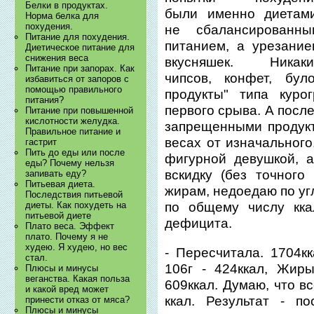
Белки в продуктах.
были именно диетами
Норма белка для
похудения.
не сбалансированны
Питание для похудения.
питанием, а урезание
Диетическое питание для
снижения веса
вкусняшек. Никаки
Питание при запорах. Как
чипсов, конфет, бул
избавиться от запоров с
помощью правильного
продукты" типа куро
питания?
первого срыва. А посл
Питание при повышенной
кислотности желудка.
запрещенными продукт
Правильное питание и
весах от изначального
гастрит
Пить до еды или после
фигурной девушкой, 
еды? Почему нельзя
вскидку (без точного
запивать еду?
Питьевая диета.
жирам, недоедаю по уг
Последствия питьевой
диеты. Как похудеть на
по общему числу кк
питьевой диете
дефицита.
Плато веса. Эффект
плато. Почему я не
худею. Я худею, но вес
- Пересчитала. 1704к
стал.
106г - 424ккал, Жиры
Плюсы и минусы
веганства. Какая польза
609ккал. Думаю, что в
и какой вред может
ккал. Результат - п
принести отказ от мяса?
Плюсы и минусы