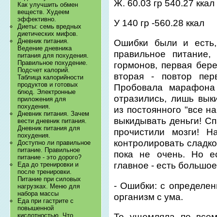
Ж. 60.03 гр 540.27 ккал
Как улучшить обмен
веществ. Худеем
эффективно.
У 140 гр -560.28 ккал
Диеты: семь вредных
диетических мифов.
Дневник питания.
Ошибки были и есть,
Ведение дневника
правильное питание,
питания для похудения.
Правильное похудение.
гормонов, первая бере
Подсчет калорий.
вторая - повтор пер
Таблица калорийности
продуктов и готовых
Пробовала марафона
блюд. Электронные
отразились, лишь вык
приложения для
похудения.
из постоянного "все на
Дневник питания. Зачем
выкидывать деньги! Сп
вести дневник питания.
Дневник питания для
прочистили мозги! Н
похудения.
контролировать сладко
Доступно ли правильное
питание. Правильное
пока не очень. Но е
питание - это дорого?
главное - есть большо
Еда до тренировки и
после тренировки.
Питание при силовых
- Ошибки: с определе
нагрузках. Меню для
набора массы
организм с ума.
Еда при гастрите с
повышенной
То ущемляла по все
кислотностью. Что