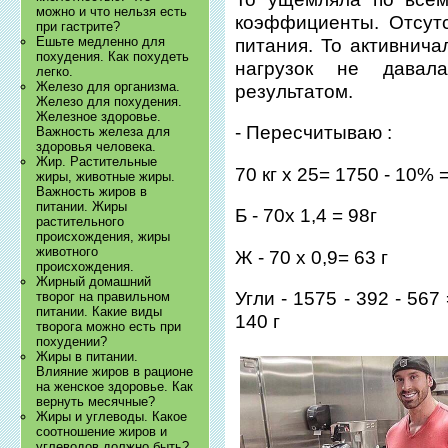
можно и что нельзя есть
коэффициенты. Отсут
при гастрите?
Ешьте медленно для
питания. То активнича
похудения. Как похудеть
нагрузок не давал
легко.
Железо для организма.
результатом.
Железо для похудения.
Железное здоровье.
- Пересчитываю :
Важность железа для
здоровья человека.
Жир. Растительные
70 кг х 25= 1750 - 10%
жиры, животные жиры.
Важность жиров в
питании. Жиры
Б - 70х 1,4 = 98г
растительного
происхождения, жиры
животного
Ж - 70 х 0,9= 63 г
происхождения.
Жирный домашний
Угли - 1575 - 392 - 567
творог на правильном
питании. Какие виды
140 г
творога можно есть при
похудении?
Жиры в питании.
Влияние жиров в рационе
на женское здоровье. Как
вернуть месячные?
Жиры и углеводы. Какое
соотношение жиров и
углеводов должно быть?