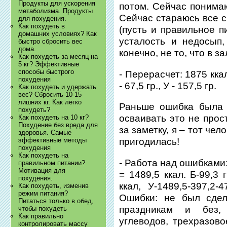
Продукты для ускорения
потом. Сейчас понимаю
метаболизма. Продукты
Сейчас стараюсь все с
для похудения.
Как похудеть в
(пусть и правильное п
домашних условиях? Как
усталость и недосып
быстро сбросить вес
дома.
конечно, не то, что в з
Как похудеть за месяц на
5 кг? Эффективные
способы быстрого
- Перерасчет: 1875 ккал
похудения
- 67,5 гр., У - 157,5 гр.
Как похудеть и удержать
вес? Сбросить 10-15
лишних кг. Как легко
Раньше ошибка была 
похудеть?
осваивать это не прос
Как похудеть на 10 кг?
Похудение без вреда для
за заметку, я – тот чел
здоровья. Самые
эффективные методы
пригодилась!
похудения
Как похудеть на
- Работа над ошибками:
правильном питании?
Мотивация для
= 1489,5 ккал. Б-99,3 г
похудения.
ккал, У-1489,5-397,2-
Как похудеть, изменив
режим питания?
Ошибки: не был сдел
Питаться только в обед,
праздникам и без,
чтобы похудеть
Как правильно
углеводов, трехразов
контролировать массу