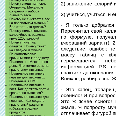
2) занижение калорий и
Почему люди полнеют.
Ожирение. Механизм
ожирения и набора
3) учиться, учиться, и 
лишнего веса.
Почему не снижается вес
на правильном питании?
- Я только добрался
Вес стоит, что делать?
Пересчитал свой калл
Почему нельзя снижать
калорийность рациона
по формуле, получал
ниже 1200 калорий
вчерашний вариант). 2
Почему тянет на
сладкое. Почему тянет
следствие, ошибок не
на сладкое и мучное.
Психологические
массу таблиц с кбж
причины тяги к сладкому.
перемещается не
Правила пп. Меню пп на
день. Что можно есть на
информацией. P.S. н
правильном питании?
практике до окончания
Правильное питание в
первые дни месячных.
Вникаю, разбираюсь. Ж
Похудение в ПМС.
Правильное питание в
- Это капец, товари
пост. Как держать пост и
правильно питаться?
осенило! И при вопрос
Правильное питание для
Это ж яснее ясного!
новичков! Как создать
правильный рацион и
знала. Я попросту муч
избежать вредных
продуктов.
отплачивает фигурой я