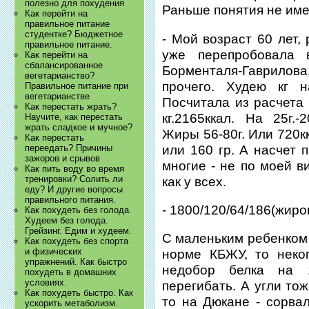
полезно для похудения
Раньше понятия не имел
Как перейти на
правильное питание
студентке? Бюджетное
- Мой возраст 60 лет, 
правильное питание.
уже перепробовала 
Как перейти на
сбалансированное
Борменталя-Гаврилов
вегетарианство?
прочего. Худею кг 
Правильное питание при
вегетарианстве
Посчитала из расчета 
Как перестать жрать?
кг.2165ккал. На 25г.-
Научите, как перестать
жрать сладкое и мучное?
Жиры 56-80г. Или 720кк
Как перестать
или 160 гр. А насчет 
переедать? Причины
зажоров и срывов
многие - не по моей в
Как пить воду во время
тренировки? Солить ли
как у всех.
еду? И другие вопросы
правильного питания.
- 1800/120/64/186(жиров
Как похудеть без голода.
Худеем без голода.
Грейзинг. Едим и худеем.
С маленьким ребенком 
Как похудеть без спорта
и физических
норме КБЖУ, то неко
упражнений. Как быстро
недобор белка на 
похудеть в домашних
условиях.
перегибать. А угли то
Как похудеть быстро. Как
то на Дюкане - сорва
ускорить метаболизм.