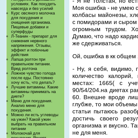
- Я не толстая, но ес
условиях. Как похудеть
Моя ошибка - не умею 
навсегда и без усилий
Курс овсяного молочка
колбасы майонезы, хле
для похудения и
с помидорами и сыром
очищения организма.
Пищевые добавки и
огромным трудом. Хо
суперфуды
Думаю, что надо карди
Л-Теанин - препарат для
снижения нервного
же сдерживаться.
напряжения. Отзывы,
эффект и побочные
действия
Ой, ошибка в кк общем 
Лапша ролтон при
правильном питании.
- Ну, я себя, видимо,
Вред ролтона
Ложное чувство голода
количество калорий,
после еды. Постоянно
местах: 1665( с уче
хочу есть, что делать?
Лучшие витамины. Какие
90/54/204.на диетах р
витамины принимать на
60. Внешне вроде лиш
диете?
Меню для похудения.
глубже, то мои объемы
Анализ меню для
похудения.
статьи пытаюсь разоб
Можно ли есть углеводы
достичь своего резу
на ужин? Какой ужин
выбрать на правильном
организма и вкусно. Та
питании
не для меня.
Молокочай для
похудения. Рецепт