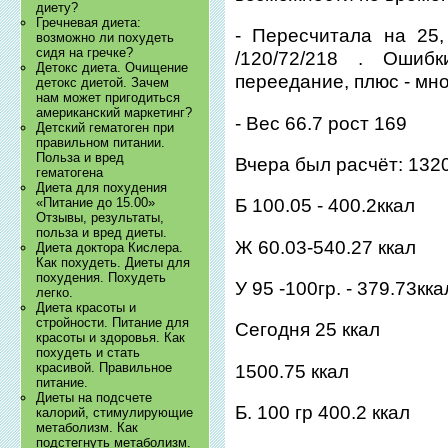
диету?
Гречневая диета:
- Пересчитала на 25
возможно ли похудеть
сидя на гречке?
/120/72/218 . Ошиб
Детокс диета. Очищение
переедание, плюс - мно
детокс диетой. Зачем
нам может пригодиться
американский маркетинг?
- Вес 66.7 рост 169
Детский гематоген при
правильном питании.
Польза и вред
Вчера был расчёт: 1320
гематогена
Диета для похудения
«Питание до 15.00»
Б 100.05 - 400.2ккал
Отзывы, результаты,
польза и вред диеты.
Ж 60.03-540.27 ккал
Диета доктора Кислера.
Как похудеть. Диеты для
похудения. Похудеть
У 95 -100гр. - 379.73кка
легко.
Диета красоты и
стройности. Питание для
Сегодня 25 ккал
красоты и здоровья. Как
похудеть и стать
красивой. Правильное
1500.75 ккал
питание.
Диеты на подсчете
Б. 100 гр 400.2 ккал
калорий, стимулирующие
метаболизм. Как
подстегнуть метаболизм.