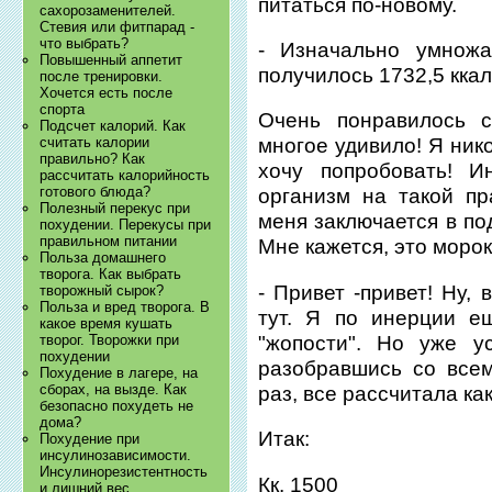
питаться по-новому.
сахорозаменителей.
Стевия или фитпарад -
что выбрать?
- Изначально умнож
Повышенный аппетит
получилось 1732,5 ккал
после тренировки.
Хочется есть после
спорта
Очень понравилось с
Подсчет калорий. Как
считать калории
многое удивило! Я ник
правильно? Как
хочу попробовать! И
рассчитать калорийность
готового блюда?
организм на такой п
Полезный перекус при
меня заключается в по
похудении. Перекусы при
правильном питании
Мне кажется, это морок
Польза домашнего
творога. Как выбрать
- Привет -привет! Ну,
творожный сырок?
Польза и вред творога. В
тут. Я по инерции е
какое время кушать
"жопости". Но уже у
творог. Творожки при
похудении
разобравшись со всем
Похудение в лагере, на
сборах, на вызде. Как
раз, все рассчитала как
безопасно похудеть не
дома?
Итак:
Похудение при
инсулинозависимости.
Инсулинорезистентность
Кк. 1500
и лишний вес