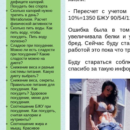
дефиците калорий.
Похудеть без спорта
- Пересчет с учетом 
Сколько калорий нужно
тратить в день?
10%=1350 БЖУ 90/54/1
Метаболизм. Расчет
физической активности
Сколько пить воды. Как
Ошибка была в том,
пить воду, чтобы
увеличивала белки и 
похудеть. Пить воду
полезно?
бред. Сейчас буду ста
Сладкое при похудении.
работой это пока что т
Можно ли есть сладости
при похудении? Какие
сладости можно на
Буду стараться собл
диете?
Снижение веса и разные
спасибо за такую инф
системы питания. Какую
диету выбрать?
Снижение веса, секреты.
Правильное питание для
похудения. Как
похудеть? Здоровое
похудение, меню для
похудения.
Соотношение БЖУ при
похудение. Как похудеть,
считая калории и
нутриенты?
Соотношение жира и
мышц. Красивое