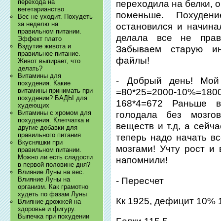
перехода на
переходила на белки, 
вегетарианство
поменьше. Похуден
Вес не уходит. Похудеть
за неделю на
остановился и начина
правильном питании.
делала все не прав
Эффект плато
Вздутие живота и
Забываем старую и
правильное питание.
файлы!
Живот выпирает, что
делать?
Витамины для
- Добрый день! Мой
похудения. Какие
витамины принимать при
=80*25=2000-10%=180
похудении? БАДЫ для
168*4=672 Раньше 
худеющих
Витамины с хромом для
голодала без мозг
похудения. Клетчатка и
веществ и т.д, а сейч
другие добавки для
правильного питания
теперь надо начать вс
Вкусняшки при
мозгами! Учту рост и 
правильном питании.
Можно ли есть сладости
напомнили!
в первой половине дня?
Влияние Луны на вес.
- Пересчет
Влияние Луны на
организм. Как грамотно
худеть по фазам Луны
Кк 1925, дефицит 10% 
Влияние дрожжей на
здоровье и фигуру.
Выпечка при похудении