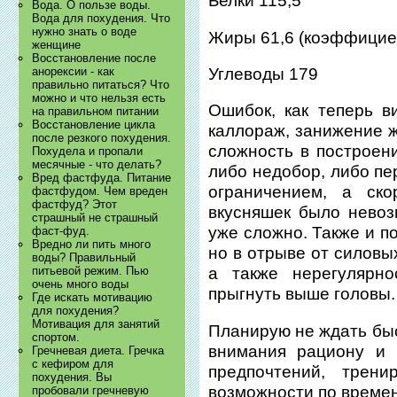
Белки 115,5
Вода. О пользе воды.
Вода для похудения. Что
нужно знать о воде
Жиры 61,6 (коэффициен
женщине
Восстановление после
Углеводы 179
анорексии - как
правильно питаться? Что
можно и что нельзя есть
Ошибок, как теперь в
на правильном питании
Восстановление цикла
каллораж, занижение ж
после резкого похудения.
сложность в построен
Похудела и пропали
месячные - что делать?
либо недобор, либо пе
Вред фастфуда. Питание
ограничением, а ск
фастфудом. Чем вреден
фастфуд? Этот
вкусняшек было невоз
страшный не страшный
уже сложно. Также и п
фаст-фуд.
Вредно ли пить много
но в отрыве от силовы
воды? Правильный
питьевой режим. Пью
а также нерегулярно
очень много воды
прыгнуть выше головы.
Где искать мотивацию
для похудения?
Мотивация для занятий
Планирую не ждать быс
спортом.
внимания рациону и 
Гречневая диета. Гречка
с кефиром для
предпочтений, трени
похудения. Вы
возможности по времен
пробовали гречневую