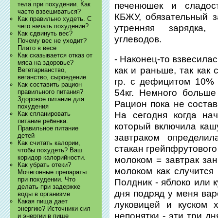
печенюшек и сладост
тела при похудении. Как
часто взвешиваться?
КБЖУ, обязательный з
Как правильно худеть. С
чего начать похудение?
утренняя зарядка,
Как сдвинуть вес?
углеводов.
Почему вес не уходит?
Плато в весе
Как сказывается отказ от
- Наконец-то взвесилась
мяса на здоровье?
как и раньше, так как
Вегетарианство,
веганство, сыроедение
гр. с дефицитом 10% 
Как составить рацион
54кг. Немного больш
правильного питания?
Здоровое питание для
Рацион пока не состав
похудения
На сегодня когда нач
Как спланировать
питание ребенка.
который включила кашу
Правильное питание
детей
завтраком определил
Как считать калории,
стакан грейпфрутового
чтобы похудеть? Ваш
коридор калорийности.
молоком = завтрак зан
Как убрать отеки?
молоком как случится 
Мочегонные препараты
при похудении. Что
Полдник - яблоко или 
делать при задержке
дня подряд у меня вар
воды в организме
Какая пища дает
луковицей и куском 
энергию? Источники сил
непонятки - эти три д
и энергии в пище