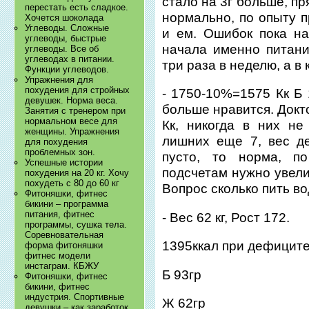
стало на 3г больше, пр
перестать есть сладкое.
нормально, по опыту 
Хочется шоколада
Углеводы. Сложные
и ем. Ошибок пока на
углеводы, быстрые
начала именно питани
углеводы. Все об
углеводах в питании.
три раза в неделю, а в к
Функции углеводов.
Упражнения для
похудения для стройных
- 1750-10%=1575 Кк Б 
девушек. Норма веса.
больше нравится. Докт
Занятия с тренером при
нормальном весе для
Кк, никогда в них не
женщины. Упражнения
лишних еще 7, вес де
для похудения
проблемных зон.
пусто, то норма, п
Успешные истории
подсчетам нужно увели
похудения на 20 кг. Хочу
похудеть с 80 до 60 кг
Вопрос сколько пить в
Фитоняшки, фитнес
бикини – программа
питания, фитнес
- Вес 62 кг, Рост 172.
программы, сушка тела.
Соревновательная
1395ккал при дефицит
форма фитоняшки
фитнес модели
инстаграм. КБЖУ
Б 93гр
Фитоняшки, фитнес
бикини, фитнес
индустрия. Спортивные
Ж 62гр
девушки – как заработок