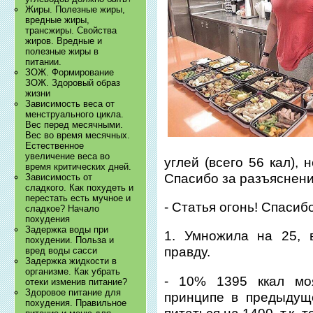
Жиры. Полезные жиры,
вредные жиры,
трансжиры. Свойства
жиров. Вредные и
полезные жиры в
питании.
ЗОЖ. Формирование
ЗОЖ. Здоровый образ
жизни
Зависимость веса от
менструального цикла.
Вес перед месячными.
Вес во время месячных.
Естественное
увеличение веса во
углей (всего 56 кал),
время критических дней.
Спасибо за разъяснени
Зависимость от
сладкого. Как похудеть и
перестать есть мучное и
- Статья огонь! Спасиб
сладкое? Начало
похудения
Задержка воды при
1. Умножила на 25, 
похудении. Польза и
правду.
вред воды сасси
Задержка жидкости в
организме. Как убрать
- 10% 1395 ккал мо
отеки изменив питание?
Здоровое питание для
принципе в предыдущ
похудения. Правильное