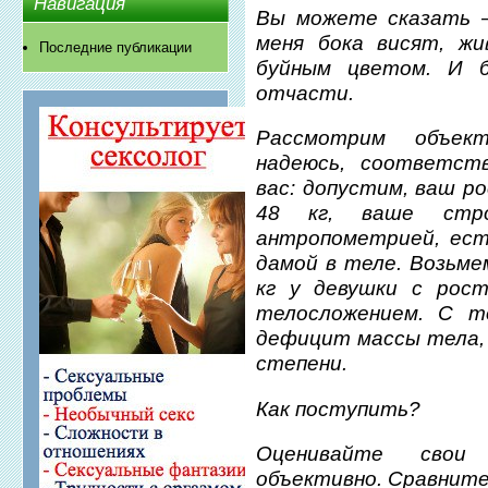
Навигация
Вы можете сказать 
меня бока висят, ж
Последние публикации
буйным цветом. И 
отчасти.
Рассмотрим объек
надеюсь, соответст
вас: допустим, ваш р
48 кг, ваше стр
антропометрией, ест
дамой в теле. Возьме
кг у девушки с рос
телосложением. С т
дефицит массы тела,
степени.
Как поступить?
Оценивайте свои 
объективно. Сравните