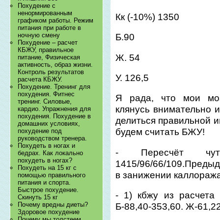
Похудение с
ненормированным
Кк (-10%) 1350
графиком работы. Режим
питания при работе в
ночную смену
Б.90
Похудение – расчет
КБЖУ, правильное
Ж. 54
питание, Физическая
активность, образ жизни.
Контроль результатов
У. 126,5
расчета КБЖУ.
Похудение. Тренинг для
похудения. Фитнес
Я рада, что мои моз
тренинг. Силовые,
клянусь внимательно 
кардио. Упражнения для
похудения. Похудение в
делиться правильной и
домашних условиях,
будем считать БЖУ!
похудение под
руководством тренера.
Похудеть в ногах и
- Пересчёт чуть
бедрах. Как локально
похудеть в ногах?
1415/96/66/109.Преды
Похудеть на 15 кг с
в занижении каллоража
помощью правильного
питания и спорта.
Быстрое похудение.
- 1) кбжу из расчета 
Скинуть 15 кг
Почему вредны диеты?
Б-88,40-353,60. Ж-61,2
Здоровое похудение
Почему мы толстеем.