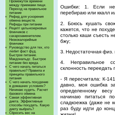
Промежуток времени
между приемами пищи.
Ошибки: 1. Если не
Переход на правильное
перебираю или ккалл ил
питание
Рефид для ускорения
обмена веществ.
2. Боюсь кушать сво
Рефиды при питании
Рецепт цельнозерновых
кажется, что не похуд
блинчиков с
столько каши съесть н
сахарозаменителем.
Низкокалорийные
бжу;
блинчики
Руководство для тех, кто
3. Недостаточная физ. 
любит фаст фуд.
Быстрое питание.
Макдональдс. Быстрое
4. Неправильное с
питание без вреда.
С чего начать питаться
склонность переедать 
правильно? Правила и
принципы правильного
- Я пересчитала: К-141
питания
С чего начать похудение
давно, моя ошибка за
в домашних условиях?
Начинаю худеть. Расчет
определенному весу
базового обмена
начинаю питаться п
Самая эффективная
диета. Эффективные
сладкоежка (даже не к
способы похудеть. Какую
раз буду идти до конц
диету выбрать?
Сбросить вес на
жизни!