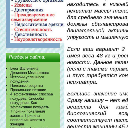
находитесь в нижне
нехватки массы тела
для среднего значени
должны сбалансиро
двигательной актив
упругость и мышечную
Если ваш вариант 2 
имея веса 48 кг и рос
Разделы сайта:
новости. Данное явл
(если с такими парам
Блог Валентина
Денисова-Мельникова
и тут требуется кон
Истории успешного
психиатра.
похудения
Полезные рецепты
Правильное питание
Большое значение им
4 эффективных способа
похудеть. Способы
Сразу напишу – нет е
похудения. Как
веществ для каж
эффективно похудеть.
7 причин появления
биологический в
живота. Причины
соответствует паспо
появления живота у
женщин
веществ женщины 45 