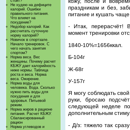
кбжу, после и вовре
стоит?
Не худею на дефиците
праздникам и без, заб
калорий. Ошибки
питание и кушать чаще 
правильного питания.
Что влияет на
похудение?
- Итак, перерасчёт! 
Недобор калорий. Как
рассчитать суточную
момент тренировки отс
норму калорий?
Новичок в спортзале.
Начало тренировок. С
1840-10%=1656ккал.
чего начать занятия
спортом?
Б-104г
Норма веса. Вес
женщины. Почему расчет
КБЖУ дает калорийность
Ж-68г
ниже нормы. Таблица
роста и веса. Норма
веса. Ожирение.
У-157г
Норма воды для
человека. Вода. Сколько
нужно пить воды для
Я могу соблюдать свой
похудения и для
руки, бросаю подсчё
здоровья. Питьевой
режим.
следующей неделе по
Норма жиров в рационе
дополнительным стимул
питания. Расчет КБЖУ.
Сбалансированный
рацион
- Д/з: тяжело так сра
Норма углеводов и