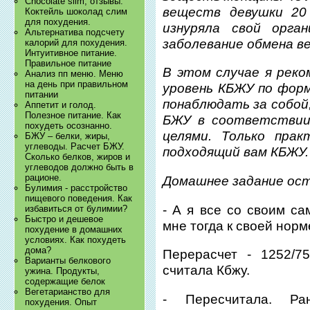
Chocolate slim, отзывы.
веществ девушки 20
Коктейль шоколад слим
для похудения.
изнуряла свой орга
Альтернатива подсчету
заболевание обмена в
калорий для похудения.
Интуитивное питание.
Правильное питание
В этом случае я рек
Анализ пп меню. Меню
на день при правильном
уровень КБЖУ по форм
питании
понаблюдать за собой
Аппетит и голод.
Полезное питание. Как
БЖУ в соответствии 
похудеть осознанно.
целями. Только пра
БЖУ – белки, жиры,
углеводы. Расчет БЖУ.
подходящий вам КБЖУ.
Сколько белков, жиров и
углеводов должно быть в
рационе.
Домашнее задание ос
Булимия - расстройство
пищевого поведения. Как
- А я все со своим са
избавиться от булимии?
Быстро и дешевое
мне тогда к своей нор
похудение в домашних
условиях. Как похудеть
дома?
Перерасчет - 1252/7
Варианты белкового
считала Кбжу.
ужина. Продукты,
содержащие белок
Вегетарианство для
- Пересчитала. Ра
похудения. Опыт