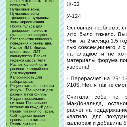
легко. Что съесть. Чтобы
Ж-53
похудеть?
Пульсовые зоны.
Пульсовые зоны
У-124
тренировки, пульсовые
зоны жиросжигания.
Норма пульса для
Основная проблема, сл
тренировок. Тонкости
,что было тяжело. Вы
пульсового коридора.
Расстройство пищевого
+5кг за 2месяца.1,5 г
поведения и режим дня.
пью совсем,ничего и с
Расчет ИМТ. Индекс
массы тела. ИМТ
на сладкое и не хот
калькулятор. Расчет
материалы форума пом
индекса массы тела.
Расчет калорийности
уверена!
рациона. Калорийность
для похудения.
Калорийность для
- Перерасчет на 25: 13
набора мышц
У105. Нет, я так не смо
Рацион питания по типам
фигуры. Тренировки для
разных типов фигуры
Считала себе по 
Рацион правильного
МакДональда, остано
питания. Правильное
питание на каждый день.
расчет на поддержание
Режим питания по часам.
хватило для похуда
Соблюдение правил
правильного питания
каллораж и добавила бе
Режим питания.