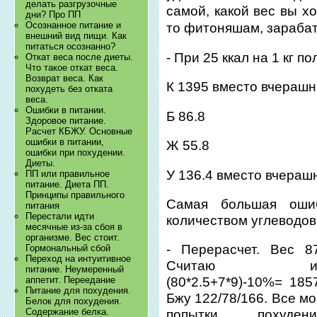
делать разгрузочные
самой,
какой вес
вы хот
дни? Про ПП
Осознанное питание и
то фитоняшам, зараба
внешний вид пищи. Как
питаться осознанно?
- При 25 ккал на 1 кг 
Откат веса после диеты.
Что такое откат веса.
Возврат веса. Как
К 1395 вместо вчерашн
похудеть без отката
веса.
Ошибки в питании.
Б 86.8
Здоровое питание.
Расчет КБЖУ. Основные
ошибки в питании,
Ж 55.8
ошибки при похудении.
Диеты.
У 136.4 вместо вчерашн
ПП или правильное
питание. Диета ПП.
Принципы правильного
Самая большая оши
питания
Перестали идти
количеством углеводов
месячные из-за сбоя в
организме. Вес стоит.
- Перерасчет. Вес 87
Гормональный сбой
Переход на интуитивное
Считаю и
питание. Неумеренный
аппетит. Переедание
(80*2.5+7*9)-10%= 185
Питание для похудения.
Бжу 122/78/166. Все м
Белок для похудения.
Содержание белка.
попытки похудени