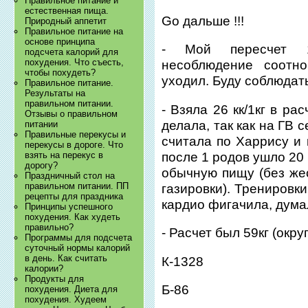
Правильное питание и
естественная пища.
Go дальше !!!
Природный аппетит
Правильное питание на
основе принципа
- Мой пересчет 14
подсчета калорий для
похудения. Что съесть,
несоблюдение соотн
чтобы похудеть?
уходил. Буду соблюдат
Правильное питание.
Результаты на
правильном питании.
- Взяла 26 кк/1кг в ра
Отзывы о правильном
делала, так как на ГВ с
питании
Правильные перекусы и
считала по Харрису и
перекусы в дороге. Что
после 1 родов ушло 20 
взять на перекус в
дорогу?
обычную пищу (без жес
Праздничный стол на
правильном питании. ПП
газировки). Тренировк
рецепты для праздника
кардио фигачила, дума
Принципы успешного
похудения. Как худеть
правильно?
- Расчет был 59кг (округ
Программы для подсчета
суточный нормы калорий
в день. Как считать
К-1328
калории?
Продукты для
Б-86
похудения. Диета для
похудения. Худеем