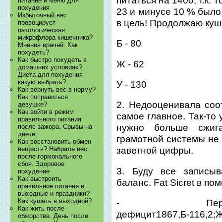
питаться на 1400, т.к.
питание и меню для
похудения
23 и минусе 10 % было
Избыточный вес
в цель! Продолжаю куш
провоцирует
патологическая
микрофлора кишечника?
Б - 80
Мнения врачей. Как
похудеть?
Как быстро похудеть в
Ж - 62
домашних условиях?
Диета для похудения -
какую выбрать?
У - 130
Как вернуть вес в норму?
Как поправиться
2. Недооценивала соо
девушке?
Как войти в режим
самое главное. Так-то 
правильного питания
нужно больше сжиг
после зажора. Срывы на
диете.
грамотной системы не 
Как восстановить обмен
веществ? Набрала вес
заветной цифры.
после гормонального
сбоя. Здоровое
3. Буду все записыв
похудение
Как выстроить
баланс. Fat Sicret в по
правильное питание в
выходные и праздники?
Как кушать в выходной?
- Пересч
Как жить после
дефицит1867,Б-116,2
обжорства. День после