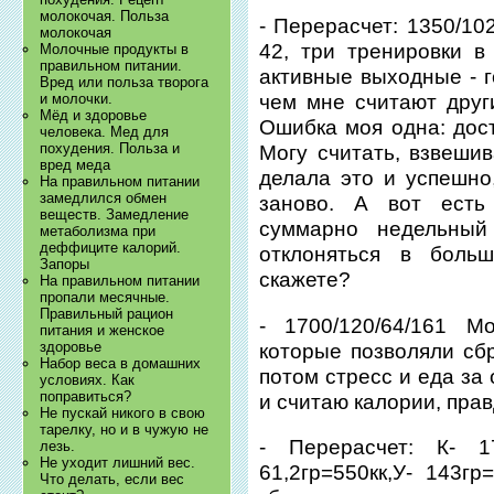
молокочая. Польза
- Перерасчет: 1350/102
молокочая
42, три тренировки в
Молочные продукты в
правильном питании.
активные выходные - г
Вред или польза творога
и молочки.
чем мне считают друг
Мёд и здоровье
Ошибка моя одна: дост
человека. Мед для
похудения. Польза и
Могу считать, взвешив
вред меда
делала это и успешно
На правильном питании
замедлился обмен
заново. А вот есть
веществ. Замедление
суммарно недельный
метаболизма при
деффиците калорий.
отклоняться в боль
Запоры
скажете?
На правильном питании
пропали месячные.
Правильный рацион
- 1700/120/64/161 
питания и женское
здоровье
которые позволяли сбр
Набор веса в домашних
потом стресс и еда за
условиях. Как
поправиться?
и считаю калории, прав
Не пускай никого в свою
тарелку, но и в чужую не
- Перерасчет: К- 17
лезь.
Не уходит лишний вес.
61,2гр=550кк,У- 143гр
Что делать, если вес