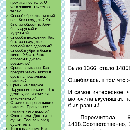
прокачанное тело. От
чего зависит качество
тела?
Способ сбросить лишний
вес. Как похудеть? Как
быстро сбросить. Хочу
быть хрупкой и
худенькой.
Способы похудения. Как
быстро похудеть с
пользой для здоровья?
Способы убрать бока и
живот. Убрать бока
спортом и диетой -
возможно?
Было 1366, стало 1485!
Срывы в питании. Как
предотвратить зажор и
срыв на правильном
Ошибалась, в том что 
питании?
Срывы на сладкое.
Нарушения питания. Что
И самое интересное, ч
делать, если хочется
включила вкусняшки, п
вкусненького?
Стоимость правильного
был разный.
питания. Правильное
питание - это дорого?
Сушка тела. Диета для
- Пересчитала. 
сушки. Польза и вред
1418.Соответственно, 
сушки тела
Тяга к сладкому. Как