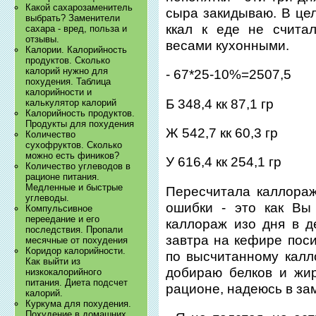
Какой сахарозаменитель
сыра закидываю. В цел
выбрать? Заменители
ккал к еде не счита
сахара - вред, польза и
отзывы.
весами кухонными.
Калории. Калорийность
продуктов. Сколько
калорий нужно для
- 67*25-10%=2507,5
похудения. Таблица
калорийности и
Б 348,4 кк 87,1 гр
калькулятор калорий
Калорийность продуктов.
Продукты для похудения
Ж 542,7 кк 60,3 гр
Количество
сухофруктов. Сколько
можно есть фиников?
У 616,4 кк 254,1 гр
Количество углеводов в
рационе питания.
Медленные и быстрые
Пересчитала каллораж
углеводы.
ошибки - это как Вы
Компульсивное
переедание и его
каллораж изо дня в де
последствия. Пропали
завтра на кефире пос
месячные от похудения
Коридор калорийности.
по высчитанному калло
Как выйти из
добираю белков и жи
низкокалорийного
питания. Диета подсчет
рационе, надеюсь в зам
калорий.
Куркума для похудения.
Похудение в домашних