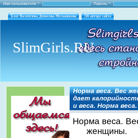
Имя пользователя:
*
Пароль:
*
Блог Валентина Денисова-Мельникова
Об авторе сайта
SlimGirls.RU
Норма веса. Вес ж
дает калорийност
и веса. Норма веса
Норма веса. Ве
женщины.