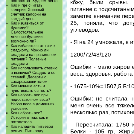
обжорства. Худеем легко
кбжу, были срывы. 
Как и где считать
питание с подсчитаным 
калории. Хороший
счетчик калорий на
заметке внимание пере
каждый день
25, поняла, что доп
Как избавиться от
булимии?
углеводов.
Самостоятельное
лечение булимии -
возможно ли?
- Я на 24 умножала, в и
Как избавиться от тяги к
сладкому. Можно ли
1200/72/48/120
сладости на правильном
питании? Полезные
сладости
Ошибки - мало жиров е
Как использовать стевию
в выпечке? Сладости со
веса, здоровья, работа
стевией. Десерты с
сахарозаменителем
- 1675-10%=1507,5 Б:100
Как меньше есть и
чувствовать сытость?
Как набрать вес при
Ошибки: не считала н
недостаточном весе?
Набор веса в домашних
меня очень все тяжел
условиях
несколько раз, потихон
Как набрать вес?
История о том, как я
потолстела.
- Пересчитала: 1750 
Как наладить питьевой
Белки - 105 гр, Жиры
режим. Пить воду