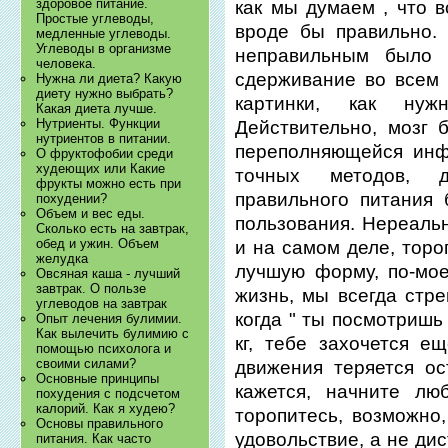
здоровое питание.
как мы думаем , что в
Простые углеводы,
вроде бы правильно. 
медленные углеводы.
Углеводы в организме
неправильным было 
человека.
сдерживание во всем 
Нужна ли диета? Какую
диету нужно выбрать?
картинки, как нуж
Какая диета лучше.
Нутриенты. Функции
Действительно, мозг 
нутриентов в питании.
переполняющейся инф
О фруктофобии среди
худеющих или Какие
точных методов, д
фрукты можно есть при
правильного питания
похудении?
Объем и вес еды.
пользования. Нереальн
Сколько есть на завтрак,
обед и ужин. Объем
и на самом деле, торо
желудка
лучшую форму, по-мое
Овсяная каша - лучший
завтрак. О пользе
жизнь, мы всегда стре
углеводов на завтрак
когда " ты посмотришь
Опыт лечения булимии.
Как вылечить булимию с
кг, тебе захочется е
помощью психолога и
своими силами?
движения теряется ос
Основные принципы
кажется, начните лю
похудения с подсчетом
калорий. Как я худею?
торопитесь, возможно,
Основы правильного
удовольствие, а не ди
питания. Как часто