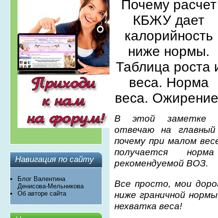
Почему расчет
КБЖУ дает
калорийность
ниже нормы.
Таблица роста 
веса. Норма
веса. Ожирение
В этой заметке 
отвечаю на главный
почему при малом ве
получается норм
Навигация по сайту
рекомендуемой ВОЗ.
Блог Валентина
Все просто, мои дор
Денисова-Мельникова
ниже граничной нормы 
Об авторе сайта
нехватка веса!