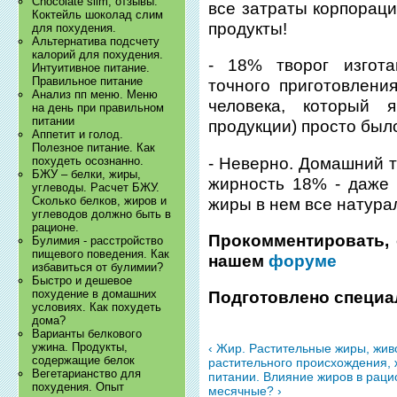
Chocolate slim, отзывы.
все затраты корпорац
Коктейль шоколад слим
продукты!
для похудения.
Альтернатива подсчету
калорий для похудения.
- 18% творог изгота
Интуитивное питание.
Правильное питание
точного приготовлени
Анализ пп меню. Меню
человека, который 
на день при правильном
питании
продукции) просто был
Аппетит и голод.
Полезное питание. Как
- Неверно. Домашний т
похудеть осознанно.
БЖУ – белки, жиры,
жирность 18% - даже 
углеводы. Расчет БЖУ.
Сколько белков, жиров и
жиры в нем все натура
углеводов должно быть в
рационе.
Прокомментировать, 
Булимия - расстройство
пищевого поведения. Как
нашем
форуме
избавиться от булимии?
Быстро и дешевое
похудение в домашних
Подготовлено специа
условиях. Как похудеть
дома?
Варианты белкового
ужина. Продукты,
‹ Жир. Растительные жиры, жив
содержащие белок
растительного происхождения,
Вегетарианство для
питании. Влияние жиров в рацио
похудения. Опыт
месячные? ›