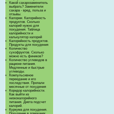
Какой сахарозаменитель
выбрать? Заменители
сахара - вред, польза и
отзывы.
Калории. Калорийность
продуктов. Сколько
калорий нужно для
похудения. Таблица
калорийности и
калькулятор калорий
Калорийность продуктов.
Продукты для похудения
Количество
сухофруктов. Сколько
можно есть фиников?
Количество углеводов в
рационе питания.
Медленные и быстрые
углеводы.
Компульсивное
переедание и его
последствия. Пропали
месячные от похудения
Коридор калорийности.
Как выйти из
низкокалорийного
питания. Диета подсчет
калорий.
Куркума для похудения.
Похудение в домашних