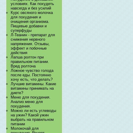
условиях. Как похудеть
навсегда и без усилий
Курс овсяного молочка
для похудения и
очищения организма.
Пищевые добавки и
суперфуды
Л-Теанин - препарат для
снижения нервного
напряжения. Отзывы,
эффект и побочные
действия
Лапша ролтон при
правильном питании.
Вред ролтона
Ложное чувство голода
после еды. Постоянно
хочу есть, что делать?
Лучшие витамины. Какие
витамины принимать на
диете?
Меню для похудения.
Анализ меню для
похудения.
Можно ли есть углеводы
на ужин? Какой ужин
выбрать на правильном
питании
Молокочай для
похудения. Рецепт