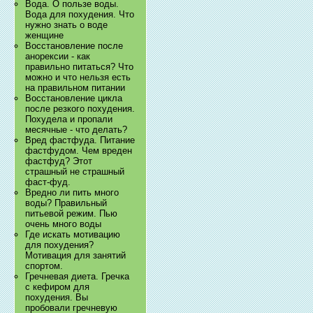
Вода. О пользе воды.
Вода для похудения. Что
нужно знать о воде
женщине
Восстановление после
анорексии - как
правильно питаться? Что
можно и что нельзя есть
на правильном питании
Восстановление цикла
после резкого похудения.
Похудела и пропали
месячные - что делать?
Вред фастфуда. Питание
фастфудом. Чем вреден
фастфуд? Этот
страшный не страшный
фаст-фуд.
Вредно ли пить много
воды? Правильный
питьевой режим. Пью
очень много воды
Где искать мотивацию
для похудения?
Мотивация для занятий
спортом.
Гречневая диета. Гречка
с кефиром для
похудения. Вы
пробовали гречневую