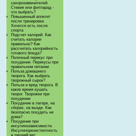
сахорозаменителей.
Стевия или фитпарад -
что выбрать?
Повышенный аппетит
после тренировки.
Хочется есть после
спорта
Подсчет калорий. Как
считать калории
правильно? Как
рассчитать калорийность
готового блюда?
Полезный перекус при
похудении. Перекусы при
правильном питании
Польза домашнего
творога. Как выбрать
творожный сырок?
Польза и вред творога. В
какое время кушать
творог. Творожки при
похудении
Похудение в лагере, на
сборах, на вызде. Как
безопасно похудеть не
дома?
Похудение при
инсулинозависимости.
Инсулинорезистентность
и лишний вес