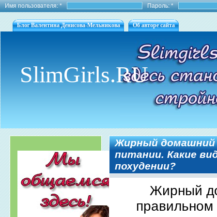
Имя пользователя:
*
Пароль:
*
Блог Валентина Денисова-Мельникова
Об авторе сайта
SlimGirls.RU
Жирный домашний 
питании. Какие ви
похудении?
Жирный до
правильном 