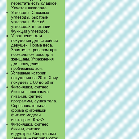
перестать есть сладкое.
Хочется шоколада
Углеводы. Сложные
углеводы, быстрые
углеводы. Все об
углеводах в питании.
Функции углеводов.
Упражнения для
похудения для стройных
девушек. Норма веса.
Занятия с тренером при
нормальном весе для
женщины. Упражнения
для похудения
проблемных зон.
Успешные истории
похудения на 20 кг. Хочу
похудеть с 80 до 60 кг
Фитоняшки, фитнес
бикини – программа
питания, фитнес
программы, сушка тела.
Соревновательная
форма фитоняшки
фитнес модели
инстаграм. КБЖУ
Фитоняшки, фитнес
бикини, фитнес
индустрия. Спортивные
девушки – как заработок