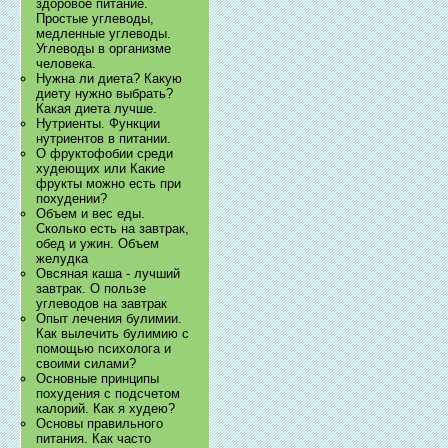
здоровое питание.
Простые углеводы,
медленные углеводы.
Углеводы в организме
человека.
Нужна ли диета? Какую
диету нужно выбрать?
Какая диета лучше.
Нутриенты. Функции
нутриентов в питании.
О фруктофобии среди
худеющих или Какие
фрукты можно есть при
похудении?
Объем и вес еды.
Сколько есть на завтрак,
обед и ужин. Объем
желудка
Овсяная каша - лучший
завтрак. О пользе
углеводов на завтрак
Опыт лечения булимии.
Как вылечить булимию с
помощью психолога и
своими силами?
Основные принципы
похудения с подсчетом
калорий. Как я худею?
Основы правильного
питания. Как часто