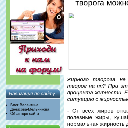
творога можн
жирного творога не
творог на пп? При э
процента жирности. 
Навигация по сайту
ситуацию с жирность
Блог Валентина
Денисова-Мельникова
- От всех жиров отка
Об авторе сайта
полезные жиры, куша
нормальная жирность д