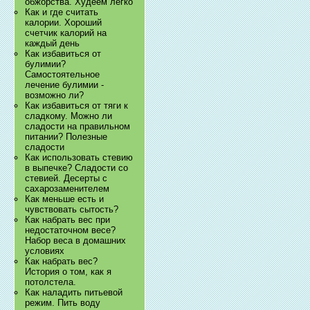
обжорства. Худеем легко
Как и где считать
калории. Хороший
счетчик калорий на
каждый день
Как избавиться от
булимии?
Самостоятельное
лечение булимии -
возможно ли?
Как избавиться от тяги к
сладкому. Можно ли
сладости на правильном
питании? Полезные
сладости
Как использовать стевию
в выпечке? Сладости со
стевией. Десерты с
сахарозаменителем
Как меньше есть и
чувствовать сытость?
Как набрать вес при
недостаточном весе?
Набор веса в домашних
условиях
Как набрать вес?
История о том, как я
потолстела.
Как наладить питьевой
режим. Пить воду