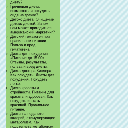
диету?
Гречневая диета:
возможно ли похудеть
сидя на гречке?
Детокс диета. Очищение
детокс диетой. Зачем
нам может пригодиться
американский маркетинг?
Детский гематоген при
правильном питании.
Польза и вред
гематогена
Диета для похудения
«Питание до 15.00»
Отзывы, результаты,
польза и вред диеты.
Диета доктора Кислера.
Как похудеть. Диеты для
похудения. Похудеть
легко.
Диета красоты и
стройности. Питание для
красоты и здоровья. Как
похудеть и стать
красивой. Правильное
питание.
Диеты на подсчете
калорий, стимулирующие
метаболизм. Как
подстегнуть метаболизм.