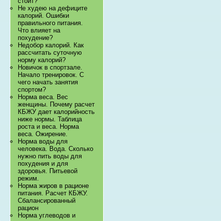
стоит?
Не худею на дефиците
калорий. Ошибки
правильного питания.
Что влияет на
похудение?
Недобор калорий. Как
рассчитать суточную
норму калорий?
Новичок в спортзале.
Начало тренировок. С
чего начать занятия
спортом?
Норма веса. Вес
женщины. Почему расчет
КБЖУ дает калорийность
ниже нормы. Таблица
роста и веса. Норма
веса. Ожирение.
Норма воды для
человека. Вода. Сколько
нужно пить воды для
похудения и для
здоровья. Питьевой
режим.
Норма жиров в рационе
питания. Расчет КБЖУ.
Сбалансированный
рацион
Норма углеводов и