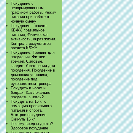
Похудение с
ненормированным
графиком работы. Режим
питания при работе в
ночную смену
Похудение – расчет
КБЖУ, правильное
питание, Физическая
активность, образ жизни.
Контроль результатов
расчета КБЖУ.
Похудение. Тренинг для
похудения. Фитнес
тренинг. Силовые,
кардио. Упражнения для
похудения. Похудение в
домашних условиях,
похудение под
руководством тренера.
Похудеть в ногах и
бедрах. Как локально
похудеть в ногах?
Похудеть на 15 кг с
помощью правильного
питания и спорта.
Быстрое похудение.
Скинуть 15 кг
Почему вредны диеты?
Здоровое похудение
Почему мы толстеем.