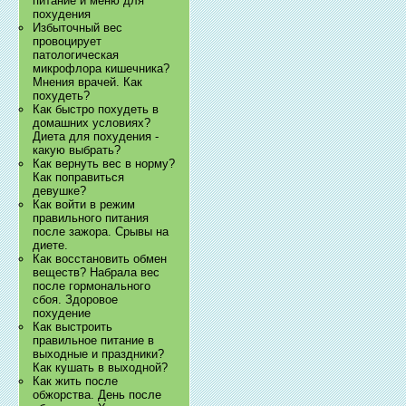
питание и меню для
похудения
Избыточный вес
провоцирует
патологическая
микрофлора кишечника?
Мнения врачей. Как
похудеть?
Как быстро похудеть в
домашних условиях?
Диета для похудения -
какую выбрать?
Как вернуть вес в норму?
Как поправиться
девушке?
Как войти в режим
правильного питания
после зажора. Срывы на
диете.
Как восстановить обмен
веществ? Набрала вес
после гормонального
сбоя. Здоровое
похудение
Как выстроить
правильное питание в
выходные и праздники?
Как кушать в выходной?
Как жить после
обжорства. День после