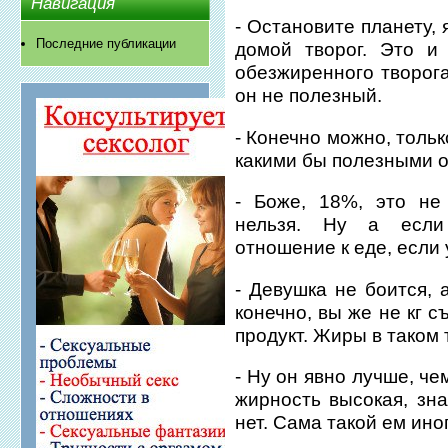
Навигация
- Остановите планету,
Последние публикации
домой творог. Это и 
обезжиренного творога
он не полезный.
- Конечно можно, толь
какими бы полезными о
- Боже, 18%, это не
нельзя. Ну а если
отношение к еде, если
- Девушка не боится, 
конечно, вы же не кг с
продукт. Жиры в таком 
- Ну он явно лучше, ч
жирность высокая, зн
нет. Сама такой ем иног