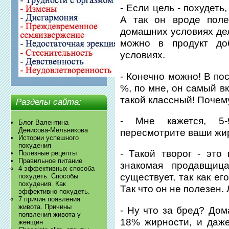
- Если цель - похудеть,
А так он вроде поле
домашних условиях дел
можно в продукт до
условиях.
- Конечно можно! В по
%, по мне, он самый в
такой классный! Почем
Разделы сайта:
- Мне кажется, 5-
Блог Валентина
Денисова-Мельникова
пересмотрите ваши жир
Истории успешного
похудения
- Такой творог - это
Полезные рецепты
Правильное питание
знакомая продавщиц
4 эффективных способа
существует, так как ег
похудеть. Способы
похудения. Как
Так что он не полезен.
эффективно похудеть.
7 причин появления
живота. Причины
- Ну что за бред? Дом
появления живота у
18% жирности, и даж
женщин