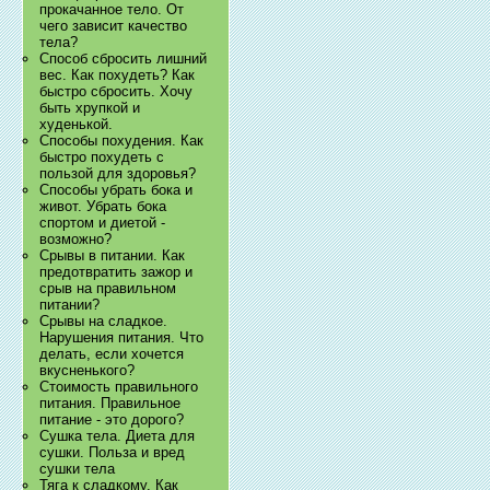
прокачанное тело. От
чего зависит качество
тела?
Способ сбросить лишний
вес. Как похудеть? Как
быстро сбросить. Хочу
быть хрупкой и
худенькой.
Способы похудения. Как
быстро похудеть с
пользой для здоровья?
Способы убрать бока и
живот. Убрать бока
спортом и диетой -
возможно?
Срывы в питании. Как
предотвратить зажор и
срыв на правильном
питании?
Срывы на сладкое.
Нарушения питания. Что
делать, если хочется
вкусненького?
Стоимость правильного
питания. Правильное
питание - это дорого?
Сушка тела. Диета для
сушки. Польза и вред
сушки тела
Тяга к сладкому. Как