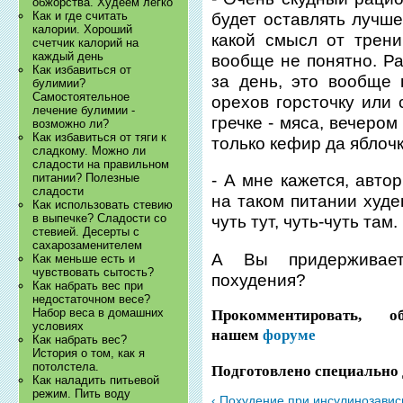
обжорства. Худеем легко
Как и где считать
будет оставлять лучше
калории. Хороший
какой смысл от трени
счетчик калорий на
каждый день
вообще не понятно. Ра
Как избавиться от
за день, это вообще 
булимии?
Самостоятельное
орехов горсточку или 
лечение булимии -
гречке - мяса, вечеро
возможно ли?
Как избавиться от тяги к
только кефир да яблочк
сладкому. Можно ли
сладости на правильном
питании? Полезные
- А мне кажется, авто
сладости
на таком питании худе
Как использовать стевию
в выпечке? Сладости со
чуть тут, чуть-чуть там.
стевией. Десерты с
сахарозаменителем
А Вы придерживает
Как меньше есть и
чувствовать сытость?
похудения?
Как набрать вес при
недостаточном весе?
Набор веса в домашних
Прокомментировать, 
условиях
нашем
форуме
Как набрать вес?
История о том, как я
потолстела.
Подготовлено специально 
Как наладить питьевой
режим. Пить воду
‹ Похудение при инсулинозавис