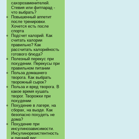
сахорозаменителей.
Стевия или фитпарад -
что выбрать?
Повышенный аппетит
после тренировки.
Хочется есть после
спорта
Подсчет калорий. Как
считать калории
правильно? Как
рассчитать калорийность
готового блюда?
Полезный перекус при
похудении. Перекусы при
правильном питании
Польза домашнего
творога. Как выбрать
творожный сырок?
Польза и вред творога. В
какое время кушать
творог. Творожки при
похудении
Похудение в лагере, на
сборах, на вызде. Как
безопасно похудеть не
дома?
Похудение при
инсулинозависимости.
Инсулинорезистентность
и лишний вес