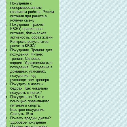
Похудение с
ненормированным
графиком работы. Режим
питания при работе в
ночную смену
Похудение – расчет
КБЖУ, правильное
питание, Физическая
активность, образ жизни.
Контроль результатов
расчета КБЖУ.
Похудение. Тренинг для
похудения. Фитнес
тренинг. Силовые,
кардио. Упражнения для
похудения. Похудение в
домашних условиях,
похудение под
руководством тренера.
Похудеть в ногах и
бедрах. Как локально
похудеть в ногах?
Похудеть на 15 кг с
помощью правильного
питания и спорта.
Быстрое похудение.
Скинуть 15 кг
Почему вредны диеты?
Здоровое похудение
Почему мы толстеем.