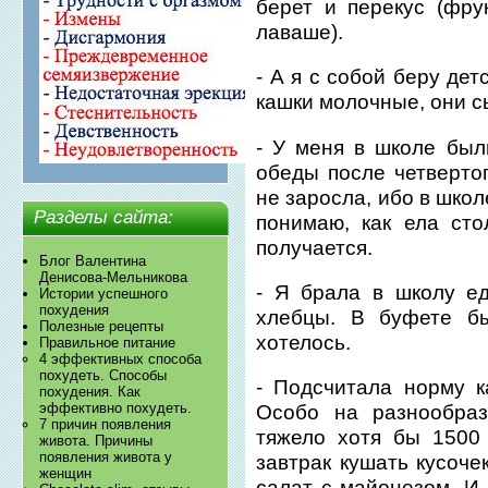
берет и перекус (фру
лаваше).
- А я с собой беру дет
кашки молочные, они с
- У меня в школе был
обеды после четвертог
не заросла, ибо в шко
Разделы сайта:
понимаю, как ела сто
получается.
Блог Валентина
Денисова-Мельникова
- Я брала в школу ед
Истории успешного
похудения
хлебцы. В буфете бы
Полезные рецепты
хотелось.
Правильное питание
4 эффективных способа
похудеть. Способы
- Подсчитала норму к
похудения. Как
эффективно похудеть.
Особо на разнообраз
7 причин появления
тяжело хотя бы 1500
живота. Причины
появления живота у
завтрак кушать кусоче
женщин
салат с майонезом. И 