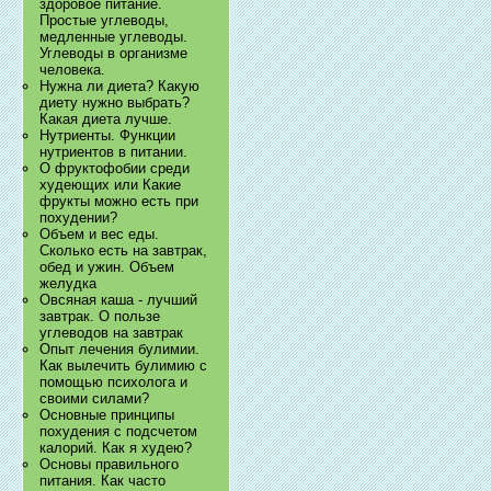
здоровое питание.
Простые углеводы,
медленные углеводы.
Углеводы в организме
человека.
Нужна ли диета? Какую
диету нужно выбрать?
Какая диета лучше.
Нутриенты. Функции
нутриентов в питании.
О фруктофобии среди
худеющих или Какие
фрукты можно есть при
похудении?
Объем и вес еды.
Сколько есть на завтрак,
обед и ужин. Объем
желудка
Овсяная каша - лучший
завтрак. О пользе
углеводов на завтрак
Опыт лечения булимии.
Как вылечить булимию с
помощью психолога и
своими силами?
Основные принципы
похудения с подсчетом
калорий. Как я худею?
Основы правильного
питания. Как часто