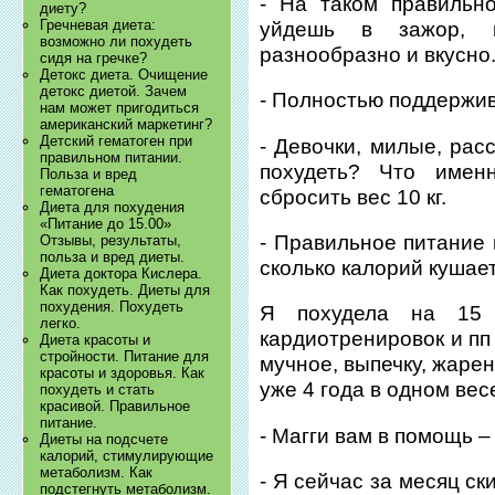
- На таком правильн
диету?
Гречневая диета:
уйдешь в зажор, н
возможно ли похудеть
разнообразно и вкусно
сидя на гречке?
Детокс диета. Очищение
детокс диетой. Зачем
- Полностью поддержи
нам может пригодиться
американский маркетинг?
Детский гематоген при
- Девочки, милые, рас
правильном питании.
похудеть? Что име
Польза и вред
гематогена
сбросить вес 10 кг.
Диета для похудения
«Питание до 15.00»
- Правильное питание 
Отзывы, результаты,
польза и вред диеты.
сколько калорий кушае
Диета доктора Кислера.
Как похудеть. Диеты для
похудения. Похудеть
Я похудела на 15 
легко.
кардиотренировок и пп
Диета красоты и
стройности. Питание для
мучное, выпечку, жарен
красоты и здоровья. Как
уже 4 года в одном вес
похудеть и стать
красивой. Правильное
питание.
- Магги вам в помощь – 
Диеты на подсчете
калорий, стимулирующие
метаболизм. Как
- Я сейчас за месяц ски
подстегнуть метаболизм.