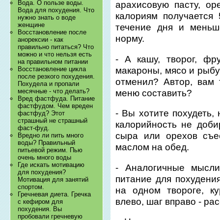
Вода. О пользе воды.
арахисовую пасту, ор
Вода для похудения. Что
калориям получается 
нужно знать о воде
женщине
течение дня и меньш
Восстановление после
норму.
анорексии - как
правильно питаться? Что
можно и что нельзя есть
- А кашу, творог, фр
на правильном питании
макароны, мясо и рыбу
Восстановление цикла
после резкого похудения.
отменил? Автор, вам 
Похудела и пропали
месячные - что делать?
меню составить?
Вред фастфуда. Питание
фастфудом. Чем вреден
- Вы хотите похудеть,
фастфуд? Этот
страшный не страшный
калорийность не доби
фаст-фуд.
сыра или орехов съе
Вредно ли пить много
воды? Правильный
маслом на обед.
питьевой режим. Пью
очень много воды
Где искать мотивацию
- Аналогичные мысли
для похудения?
питание для похудения
Мотивация для занятий
спортом.
на одном твороге, ку
Гречневая диета. Гречка
влево, шаг вправо - ра
с кефиром для
похудения. Вы
пробовали гречневую