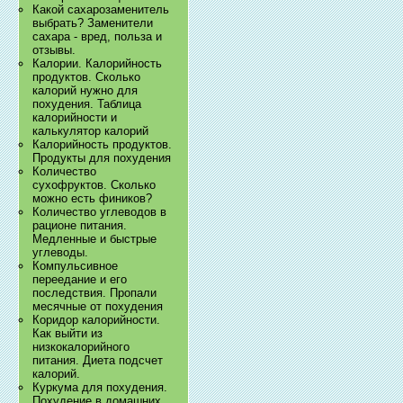
Какой сахарозаменитель
выбрать? Заменители
сахара - вред, польза и
отзывы.
Калории. Калорийность
продуктов. Сколько
калорий нужно для
похудения. Таблица
калорийности и
калькулятор калорий
Калорийность продуктов.
Продукты для похудения
Количество
сухофруктов. Сколько
можно есть фиников?
Количество углеводов в
рационе питания.
Медленные и быстрые
углеводы.
Компульсивное
переедание и его
последствия. Пропали
месячные от похудения
Коридор калорийности.
Как выйти из
низкокалорийного
питания. Диета подсчет
калорий.
Куркума для похудения.
Похудение в домашних