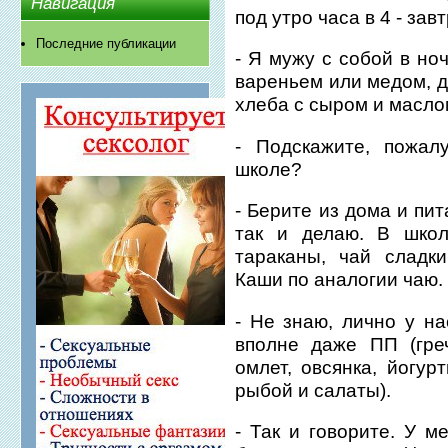
Навигация
под утро часа в 4 - зав
Последние публикации
- Я мужу с собой в но
вареньем или медом, д
хлеба с сыром и масло
- Подскажите, пожал
школе?
- Берите из дома и пи
так и делаю. В школ
тараканы, чай сладки
Каши по аналогии чаю.
- Не знаю, лично у на
вполне даже ПП (гре
омлет, овсянка, йогур
рыбой и салаты).
- Так и говорите. У м