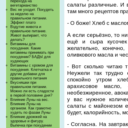
перехода на
салаты различные. И 
вегетарианство
Вес не уходит. Похудеть
там много рецептов пр
за неделю на
правильном питании.
- О боже! Хлеб с масло
Эффект плато
Вздутие живота и
правильное питание.
А если серьёзно, то н
Живот выпирает, что
делать?
ещё и сыра кусочек
Витамины для
желательно, конечно,
похудения. Какие
витамины принимать при
оливкового масла и чесн
похудении? БАДЫ для
худеющих
Витамины с хромом для
- Вот сколько читаю т
похудения. Клетчатка и
Неужели так трудно 
другие добавки для
правильного питания
спокойно утром хле
Вкусняшки при
арахисовое масло,
правильном питании.
Можно ли есть сладости
необезжиренное, авока
в первой половине дня?
у вас нужное количе
Влияние Луны на вес.
Влияние Луны на
салаты с майонезом е
организм. Как грамотно
будет, калорийность, м
худеть по фазам Луны
Влияние дрожжей на
здоровье и фигуру.
- Согласна. На завтрак
Выпечка при похудении