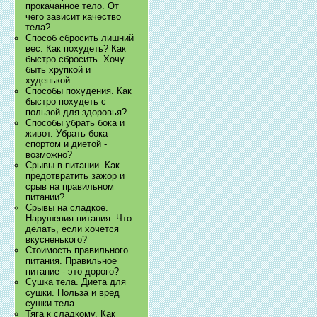
прокачанное тело. От
чего зависит качество
тела?
Способ сбросить лишний
вес. Как похудеть? Как
быстро сбросить. Хочу
быть хрупкой и
худенькой.
Способы похудения. Как
быстро похудеть с
пользой для здоровья?
Способы убрать бока и
живот. Убрать бока
спортом и диетой -
возможно?
Срывы в питании. Как
предотвратить зажор и
срыв на правильном
питании?
Срывы на сладкое.
Нарушения питания. Что
делать, если хочется
вкусненького?
Стоимость правильного
питания. Правильное
питание - это дорого?
Сушка тела. Диета для
сушки. Польза и вред
сушки тела
Тяга к сладкому. Как