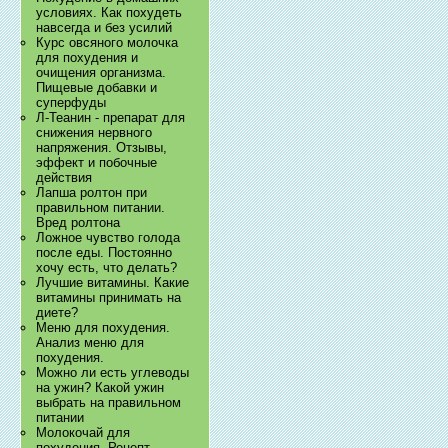
условиях. Как похудеть
навсегда и без усилий
Курс овсяного молочка
для похудения и
очищения организма.
Пищевые добавки и
суперфуды
Л-Теанин - препарат для
снижения нервного
напряжения. Отзывы,
эффект и побочные
действия
Лапша ролтон при
правильном питании.
Вред ролтона
Ложное чувство голода
после еды. Постоянно
хочу есть, что делать?
Лучшие витамины. Какие
витамины принимать на
диете?
Меню для похудения.
Анализ меню для
похудения.
Можно ли есть углеводы
на ужин? Какой ужин
выбрать на правильном
питании
Молокочай для
похудения. Рецепт