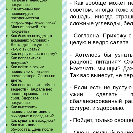
питание и меню для
- Как вообще может н
похудения
советом, иногда тоже 
Избыточный вес
провоцирует
лошадь, иногда страшн
патологическая
сложные углеводы, бел
микрофлора кишечника?
Мнения врачей. Как
похудеть?
- Согласна. Прихожу с 
Как быстро похудеть в
домашних условиях?
целую и ведро салата.
Диета для похудения -
какую выбрать?
Как вернуть вес в норму?
- Хотелось бы узнат
Как поправиться
рационе питания? Сж
девушке?
Как войти в режим
Накачать мышцы? Даж
правильного питания
Так вас вынесут, не пе
после зажора. Срывы на
диете.
Как восстановить обмен
- Если есть не пустую
веществ? Набрала вес
ужин сделать по
после гормонального
сбоя. Здоровое
сбалансированный рац
похудение
фигуре, и здоровью.
Как выстроить
правильное питание в
выходные и праздники?
- Пойдет, только овоще
Как кушать в выходной?
Как жить после
обжорства. День после
- Очень скудный рацио