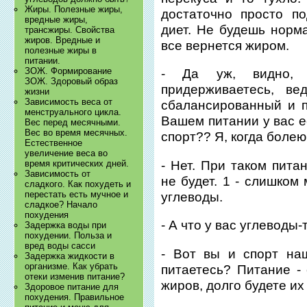
Жиры. Полезные жиры,
достаточно просто п
вредные жиры,
диет. Не будешь норм
трансжиры. Свойства
жиров. Вредные и
все вернется жиром.
полезные жиры в
питании.
ЗОЖ. Формирование
- Да уж, видно, 
ЗОЖ. Здоровый образ
придерживаетесь, в
жизни
Зависимость веса от
сбалансированный и 
менструального цикла.
Вашем питании у вас е
Вес перед месячными.
Вес во время месячных.
спорт?? Я, когда болею
Естественное
увеличение веса во
- Нет. При таком пита
время критических дней.
Зависимость от
не будет. 1 - слишком 
сладкого. Как похудеть и
перестать есть мучное и
углеводы.
сладкое? Начало
похудения
- А что у вас углеводы
Задержка воды при
похудении. Польза и
вред воды сасси
- Вот вы и спорт на
Задержка жидкости в
организме. Как убрать
питаетесь? Питание - 
отеки изменив питание?
жиров, долго будете их
Здоровое питание для
похудения. Правильное