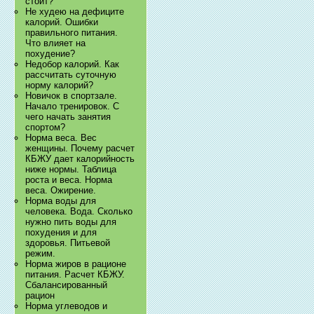
стоит?
Не худею на дефиците
калорий. Ошибки
правильного питания.
Что влияет на
похудение?
Недобор калорий. Как
рассчитать суточную
норму калорий?
Новичок в спортзале.
Начало тренировок. С
чего начать занятия
спортом?
Норма веса. Вес
женщины. Почему расчет
КБЖУ дает калорийность
ниже нормы. Таблица
роста и веса. Норма
веса. Ожирение.
Норма воды для
человека. Вода. Сколько
нужно пить воды для
похудения и для
здоровья. Питьевой
режим.
Норма жиров в рационе
питания. Расчет КБЖУ.
Сбалансированный
рацион
Норма углеводов и