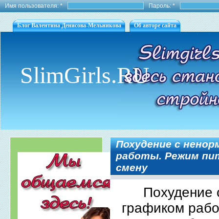
Имя пользователя:
*
Пароль:
*
Блог Валентина Денисова-Мельникова
Об авторе сайта
SlimGirls.RU
Похудение с нено
работы. Режим пи
смену
Похудение 
графиком рабо