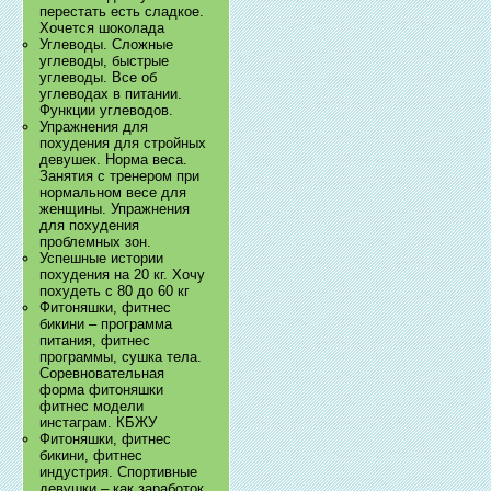
перестать есть сладкое.
Хочется шоколада
Углеводы. Сложные
углеводы, быстрые
углеводы. Все об
углеводах в питании.
Функции углеводов.
Упражнения для
похудения для стройных
девушек. Норма веса.
Занятия с тренером при
нормальном весе для
женщины. Упражнения
для похудения
проблемных зон.
Успешные истории
похудения на 20 кг. Хочу
похудеть с 80 до 60 кг
Фитоняшки, фитнес
бикини – программа
питания, фитнес
программы, сушка тела.
Соревновательная
форма фитоняшки
фитнес модели
инстаграм. КБЖУ
Фитоняшки, фитнес
бикини, фитнес
индустрия. Спортивные
девушки – как заработок