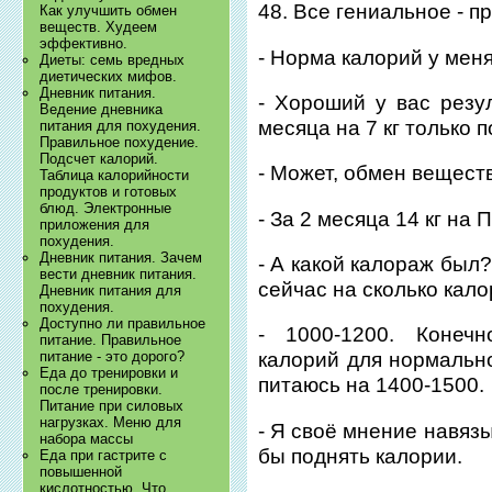
48. Все гениальное - пр
Как улучшить обмен
веществ. Худеем
эффективно.
- Норма калорий у мен
Диеты: семь вредных
диетических мифов.
Дневник питания.
- Хороший у вас резул
Ведение дневника
месяца на 7 кг только п
питания для похудения.
Правильное похудение.
Подсчет калорий.
- Может, обмен веществ
Таблица калорийности
продуктов и готовых
блюд. Электронные
- За 2 месяца 14 кг на
приложения для
похудения.
Дневник питания. Зачем
- А какой калораж был
вести дневник питания.
сейчас на сколько кал
Дневник питания для
похудения.
Доступно ли правильное
- 1000-1200. Конечн
питание. Правильное
питание - это дорого?
калорий для нормально
Еда до тренировки и
питаюсь на 1400-1500.
после тренировки.
Питание при силовых
нагрузках. Меню для
- Я своё мнение навяз
набора массы
бы поднять калории.
Еда при гастрите с
повышенной
кислотностью. Что