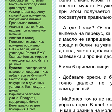
Chocolate slim, отзывы.
Коктейль шоколад слим
совесть мучает. Неуж
для похудения.
при этом получается
Альтернатива подсчету
калорий для похудения.
посоветуете правильно
Интуитивное питание.
Правильное питание
Анализ пп меню. Меню
- А где белки? Очень 
на день при правильном
выпечка на перекус, ка
питании
Аппетит и голод.
и масло не запрещены,
Полезное питание. Как
овощи и белки на ужин
похудеть осознанно.
БЖУ – белки, жиры,
до сна, можно добавит
углеводы. Расчет БЖУ.
запеканки и прочие де
Сколько белков, жиров и
углеводов должно быть в
рационе.
5 или 6 приемов пищи.
Булимия - расстройство
пищевого поведения. Как
избавиться от булимии?
- Добавьте орехи, и 
Быстро и дешевое
точно далеко не у
похудение в домашних
условиях. Как похудеть
самодельный.
дома?
Варианты белкового
ужина. Продукты,
- Майонез точно не на
содержащие белок
убрать надо. В хлебе 
Вегетарианство для
похудения. Опыт
и каши разные на моло