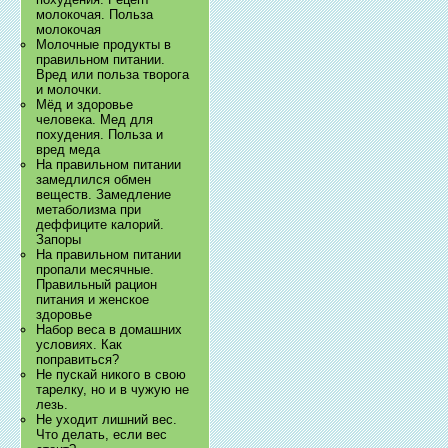
молокочая. Польза
молокочая
Молочные продукты в
правильном питании.
Вред или польза творога
и молочки.
Мёд и здоровье
человека. Мед для
похудения. Польза и
вред меда
На правильном питании
замедлился обмен
веществ. Замедление
метаболизма при
деффиците калорий.
Запоры
На правильном питании
пропали месячные.
Правильный рацион
питания и женское
здоровье
Набор веса в домашних
условиях. Как
поправиться?
Не пускай никого в свою
тарелку, но и в чужую не
лезь.
Не уходит лишний вес.
Что делать, если вес