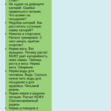
стоит?
Не худею на дефиците
калорий. Ошибки
правильного питания.
Что влияет на
похудение?
Недобор калорий. Как
рассчитать суточную
норму калорий?
Новичок в спортзале.
Начало тренировок. С
чего начать занятия
спортом?
Норма веса. Вес
женщины. Почему расчет
КБЖУ дает калорийность
ниже нормы. Таблица
роста и веса. Норма
веса. Ожирение.
Норма воды для
человека. Вода. Сколько
нужно пить воды для
похудения и для
здоровья. Питьевой
режим.
Норма жиров в рационе
питания. Расчет КБЖУ.
Сбалансированный
рацион
Норма углеводов и