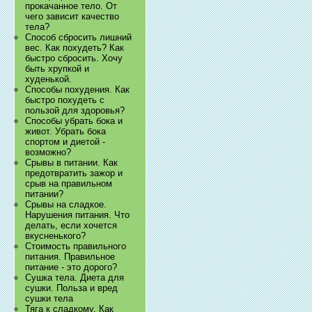
прокачанное тело. От
чего зависит качество
тела?
Способ сбросить лишний
вес. Как похудеть? Как
быстро сбросить. Хочу
быть хрупкой и
худенькой.
Способы похудения. Как
быстро похудеть с
пользой для здоровья?
Способы убрать бока и
живот. Убрать бока
спортом и диетой -
возможно?
Срывы в питании. Как
предотвратить зажор и
срыв на правильном
питании?
Срывы на сладкое.
Нарушения питания. Что
делать, если хочется
вкусненького?
Стоимость правильного
питания. Правильное
питание - это дорого?
Сушка тела. Диета для
сушки. Польза и вред
сушки тела
Тяга к сладкому. Как