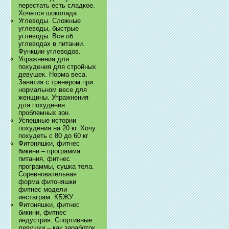
перестать есть сладкое.
Хочется шоколада
Углеводы. Сложные
углеводы, быстрые
углеводы. Все об
углеводах в питании.
Функции углеводов.
Упражнения для
похудения для стройных
девушек. Норма веса.
Занятия с тренером при
нормальном весе для
женщины. Упражнения
для похудения
проблемных зон.
Успешные истории
похудения на 20 кг. Хочу
похудеть с 80 до 60 кг
Фитоняшки, фитнес
бикини – программа
питания, фитнес
программы, сушка тела.
Соревновательная
форма фитоняшки
фитнес модели
инстаграм. КБЖУ
Фитоняшки, фитнес
бикини, фитнес
индустрия. Спортивные
девушки – как заработок