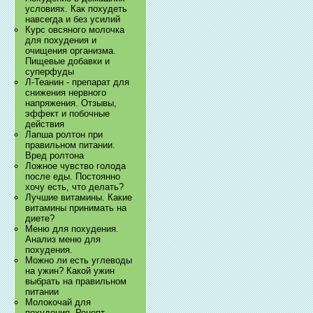
условиях. Как похудеть
навсегда и без усилий
Курс овсяного молочка
для похудения и
очищения организма.
Пищевые добавки и
суперфуды
Л-Теанин - препарат для
снижения нервного
напряжения. Отзывы,
эффект и побочные
действия
Лапша ролтон при
правильном питании.
Вред ролтона
Ложное чувство голода
после еды. Постоянно
хочу есть, что делать?
Лучшие витамины. Какие
витамины принимать на
диете?
Меню для похудения.
Анализ меню для
похудения.
Можно ли есть углеводы
на ужин? Какой ужин
выбрать на правильном
питании
Молокочай для
похудения. Рецепт