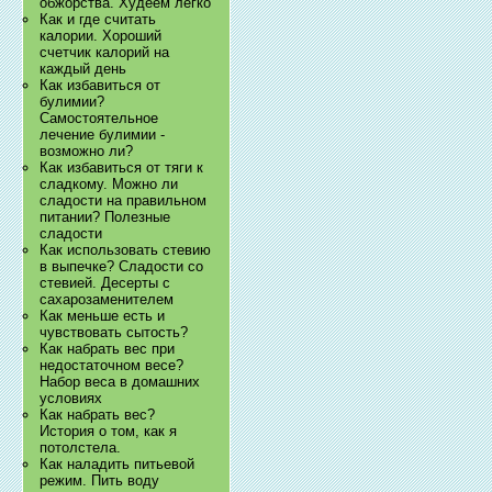
обжорства. Худеем легко
Как и где считать
калории. Хороший
счетчик калорий на
каждый день
Как избавиться от
булимии?
Самостоятельное
лечение булимии -
возможно ли?
Как избавиться от тяги к
сладкому. Можно ли
сладости на правильном
питании? Полезные
сладости
Как использовать стевию
в выпечке? Сладости со
стевией. Десерты с
сахарозаменителем
Как меньше есть и
чувствовать сытость?
Как набрать вес при
недостаточном весе?
Набор веса в домашних
условиях
Как набрать вес?
История о том, как я
потолстела.
Как наладить питьевой
режим. Пить воду