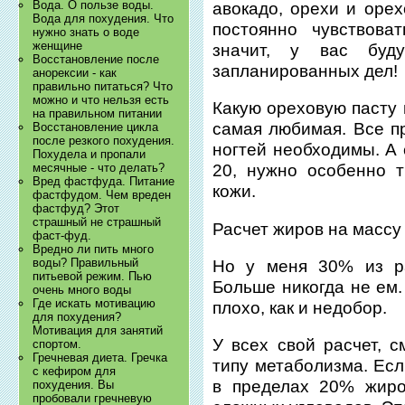
Вода. О пользе воды.
авокадо, орехи и орех
Вода для похудения. Что
постоянно чувствова
нужно знать о воде
женщине
значит, у вас буд
Восстановление после
запланированных дел!
анорексии - как
правильно питаться? Что
можно и что нельзя есть
Какую ореховую пасту 
на правильном питании
самая любимая. Все п
Восстановление цикла
после резкого похудения.
ногтей необходимы. А 
Похудела и пропали
месячные - что делать?
20, нужно особенно 
Вред фастфуда. Питание
кожи.
фастфудом. Чем вреден
фастфуд? Этот
страшный не страшный
Расчет жиров на массу т
фаст-фуд.
Вредно ли пить много
воды? Правильный
Но у меня 30% из ра
питьевой режим. Пью
Больше никогда не ем.
очень много воды
Где искать мотивацию
плохо, как и недобор.
для похудения?
Мотивация для занятий
У всех свой расчет, 
спортом.
Гречневая диета. Гречка
типу метаболизма. Есл
с кефиром для
в пределах 20% жиро
похудения. Вы
пробовали гречневую