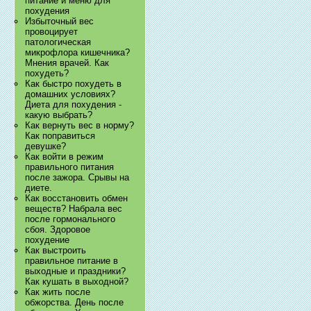
питание и меню для
похудения
Избыточный вес
провоцирует
патологическая
микрофлора кишечника?
Мнения врачей. Как
похудеть?
Как быстро похудеть в
домашних условиях?
Диета для похудения -
какую выбрать?
Как вернуть вес в норму?
Как поправиться
девушке?
Как войти в режим
правильного питания
после зажора. Срывы на
диете.
Как восстановить обмен
веществ? Набрала вес
после гормонального
сбоя. Здоровое
похудение
Как выстроить
правильное питание в
выходные и праздники?
Как кушать в выходной?
Как жить после
обжорства. День после