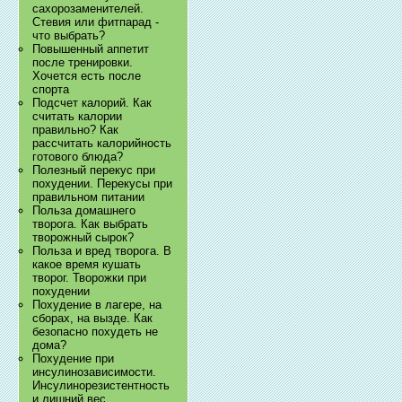
сахорозаменителей.
Стевия или фитпарад -
что выбрать?
Повышенный аппетит
после тренировки.
Хочется есть после
спорта
Подсчет калорий. Как
считать калории
правильно? Как
рассчитать калорийность
готового блюда?
Полезный перекус при
похудении. Перекусы при
правильном питании
Польза домашнего
творога. Как выбрать
творожный сырок?
Польза и вред творога. В
какое время кушать
творог. Творожки при
похудении
Похудение в лагере, на
сборах, на вызде. Как
безопасно похудеть не
дома?
Похудение при
инсулинозависимости.
Инсулинорезистентность
и лишний вес