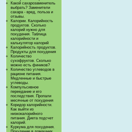
Какой сахарозаменитель
выбрать? Заменители
сахара - вред, польза и
отзывы.
Калории. Калорийность
продуктов. Сколько
калорий нужно для
похудения. Таблица
калорийности и
калькулятор калорий
Калорийность продуктов.
Продукты для похудения
Количество
сухофруктов. Сколько
можно есть фиников?
Количество углеводов в
рационе питания.
Медленные и быстрые
углеводы.
Компульсивное
переедание и его
последствия. Пропали
месячные от похудения
Коридор калорийности.
Как выйти из
низкокалорийного
питания. Диета подсчет
калорий.
Куркума для похудения.
Похудение в домашних