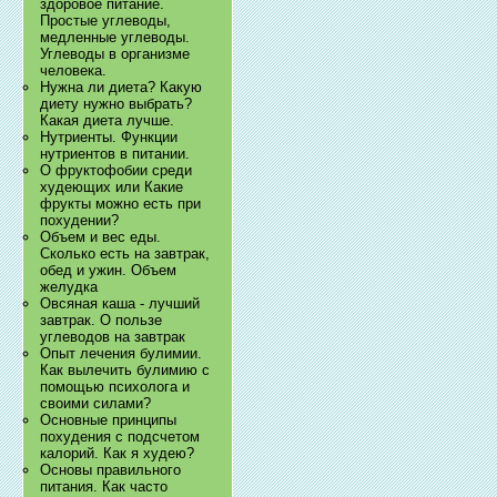
здоровое питание.
Простые углеводы,
медленные углеводы.
Углеводы в организме
человека.
Нужна ли диета? Какую
диету нужно выбрать?
Какая диета лучше.
Нутриенты. Функции
нутриентов в питании.
О фруктофобии среди
худеющих или Какие
фрукты можно есть при
похудении?
Объем и вес еды.
Сколько есть на завтрак,
обед и ужин. Объем
желудка
Овсяная каша - лучший
завтрак. О пользе
углеводов на завтрак
Опыт лечения булимии.
Как вылечить булимию с
помощью психолога и
своими силами?
Основные принципы
похудения с подсчетом
калорий. Как я худею?
Основы правильного
питания. Как часто