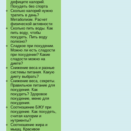
дефиците калорий.
Похудеть без спорта
Сколько калорий нужно
тратить в день?
Метаболизм. Расчет
физической активности
Сколько пить воды. Как
пить воду, чтобы
похудеть. Пить воду
полезно?
Сладкое при похудении.
Можно ли есть сладости
при похудении? Какие
сладости можно на
диете?
Снижение веса и разные
системы питания. Какую
диету выбрать?
Снижение веса, секреты.
Правильное питание для
похудения. Как
похудеть? Здоровое
похудение, меню для
похудения.
Соотношение БЖУ при
похудение. Как похудеть,
считая калории и
нутриенты?
Соотношение жира и
мышц. Красивое