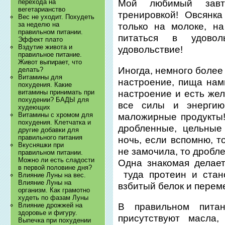
перехода на
Мой любимый завт
вегетарианство
тренировкой! Овсянк
Вес не уходит. Похудеть
за неделю на
только на молоке, н
правильном питании.
питаться в удово
Эффект плато
Вздутие живота и
удовольствие!
правильное питание.
Живот выпирает, что
Иногда, немного более
делать?
Витамины для
настроение, пища намн
похудения. Какие
настроение и есть же
витамины принимать при
похудении? БАДЫ для
все силы и энергию
худеющих
Витамины с хромом для
маложирные продукты
похудения. Клетчатка и
дробленные, цельные 
другие добавки для
правильного питания
ночь, если вспомню, т
Вкусняшки при
не замочила, то дробл
правильном питании.
Можно ли есть сладости
Одна знакомая делает
в первой половине дня?
туда протеин и стан
Влияние Луны на вес.
Влияние Луны на
взбитый белок и перем
организм. Как грамотно
худеть по фазам Луны
В правильном пита
Влияние дрожжей на
здоровье и фигуру.
присутствуют масла,
Выпечка при похудении