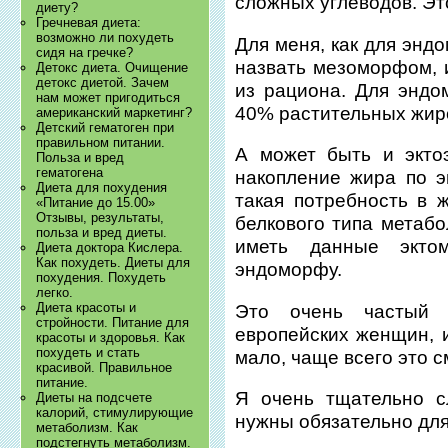
сложных углеводов. Это
диету?
Гречневая диета:
возможно ли похудеть
Для меня, как для энд
сидя на гречке?
назвать мезоморфом,
Детокс диета. Очищение
детокс диетой. Зачем
из рациона. Для энд
нам может пригодиться
40% растительных жиро
американский маркетинг?
Детский гематоген при
правильном питании.
А может быть и экто
Польза и вред
гематогена
накопление жира по э
Диета для похудения
такая потребность в 
«Питание до 15.00»
Отзывы, результаты,
белкового типа метаб
польза и вред диеты.
иметь данные экто
Диета доктора Кислера.
Как похудеть. Диеты для
эндоморфу.
похудения. Похудеть
легко.
Диета красоты и
Это очень частый
стройности. Питание для
европейских женщин, и
красоты и здоровья. Как
похудеть и стать
мало, чаще всего это 
красивой. Правильное
питание.
Я очень тщательно с
Диеты на подсчете
калорий, стимулирующие
нужны обязательно для
метаболизм. Как
подстегнуть метаболизм.