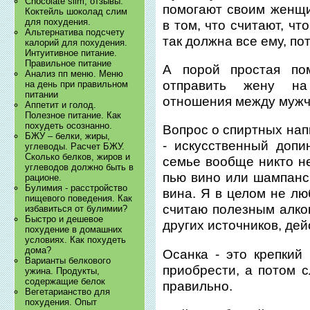
Chocolate slim, отзывы.
помогают своим женщи
Коктейль шоколад слим
для похудения.
в том, что считают, ч
Альтернатива подсчету
так должна все ему, по
калорий для похудения.
Интуитивное питание.
Правильное питание
А порой простая по
Анализ пп меню. Меню
отправить жену на
на день при правильном
питании
отношения между мужч
Аппетит и голод.
Полезное питание. Как
похудеть осознанно.
Вопрос о спиртных нап
БЖУ – белки, жиры,
- искусственный допи
углеводы. Расчет БЖУ.
Сколько белков, жиров и
семье вообще никто не
углеводов должно быть в
пью вино или шампанс
рационе.
Булимия - расстройство
вина. Я в целом не лю
пищевого поведения. Как
считаю полезным алког
избавиться от булимии?
Быстро и дешевое
других источников, де
похудение в домашних
условиях. Как похудеть
дома?
Осанка - это крепкий
Варианты белкового
приобрести, а потом с
ужина. Продукты,
содержащие белок
правильно.
Вегетарианство для
похудения. Опыт