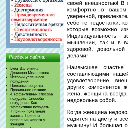
своей внешностью! В
комфортно в вашем 
уверенной, привлекате
себе те недостатки, к
которые возможно из
Индивидуальность 
мышлении, так и в в
здоровой, довольной
делами!
Разделы сайта:
Наивысшее счастье
Блог Валентина
Денисова-Мельникова
составляющими нашей
Истории успешного
удовлетворение вне
похудения
Полезные рецепты
других компонентов ж
Правильное питание
жена, женщина всегда 
4 эффективных способа
похудеть. Способы
недовольна собой.
похудения. Как
эффективно похудеть.
Когда женщина недово
7 причин появления
живота. Причины
садится на диету и все
появления живота у
женщин
мужчину! И большая о