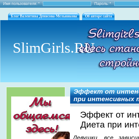
Имя пользователя:
*
Пароль:
*
Блог Валентина Денисова-Мельникова
Об авторе сайта
SlimGirls.RU
Эффект от интенс
при интенсивных 
Эффект от ин
Диета при ин
Девушки, все завис