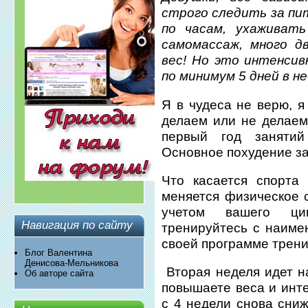
строго следить за пи
по часам, ухаживат
самомассаж, много д
вес! Но это интенси
по минимум 5 дней в н
Я в чудеса не верю, я
делаем или не делаем 
первый год заняти
Основное похудение за
Что касается спорта
меняется физическое с
учетом вашего ци
Навигация по сайту
тренируйтесь с наиме
своей программе трени
Блог Валентина
Денисова-Мельникова
Вторая неделя идет на
Об авторе сайта
повышаете веса и инте
с 4 недели снова сниж