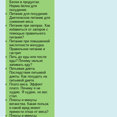
Белки в продуктах.
Норма белка для
похудения.
Питание для похудения.
Диетическое питание для
снижения веса
Питание при запорах. Как
избавиться от запоров с
помощью правильного
питания?
Питание при повышенной
кислотности желудка.
Правильное питание и
гастрит
Пить до еды или после
еды? Почему нельзя
запивать еду?
Питьевая диета.
Последствия питьевой
диеты. Как похудеть на
питьевой диете
Плато веса. Эффект
плато. Почему я не
худею. Я худею, но вес
стал.
Плюсы и минусы
веганства. Какая польза
и какой вред может
принести отказ от мяса?
Плюсы и минусы