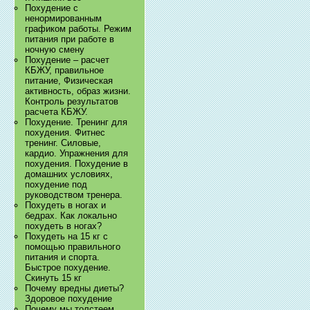
Похудение с
ненормированным
графиком работы. Режим
питания при работе в
ночную смену
Похудение – расчет
КБЖУ, правильное
питание, Физическая
активность, образ жизни.
Контроль результатов
расчета КБЖУ.
Похудение. Тренинг для
похудения. Фитнес
тренинг. Силовые,
кардио. Упражнения для
похудения. Похудение в
домашних условиях,
похудение под
руководством тренера.
Похудеть в ногах и
бедрах. Как локально
похудеть в ногах?
Похудеть на 15 кг с
помощью правильного
питания и спорта.
Быстрое похудение.
Скинуть 15 кг
Почему вредны диеты?
Здоровое похудение
Почему мы толстеем.