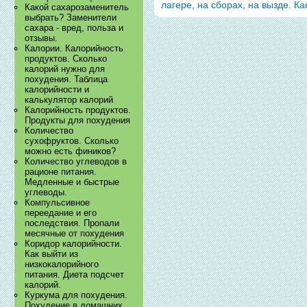
лагере, на сборах, на вызде. К
Какой сахарозаменитель
выбрать? Заменители
сахара - вред, польза и
отзывы.
Калории. Калорийность
продуктов. Сколько
калорий нужно для
похудения. Таблица
калорийности и
калькулятор калорий
Калорийность продуктов.
Продукты для похудения
Количество
сухофруктов. Сколько
можно есть фиников?
Количество углеводов в
рационе питания.
Медленные и быстрые
углеводы.
Компульсивное
переедание и его
последствия. Пропали
месячные от похудения
Коридор калорийности.
Как выйти из
низкокалорийного
питания. Диета подсчет
калорий.
Куркума для похудения.
Похудение в домашних