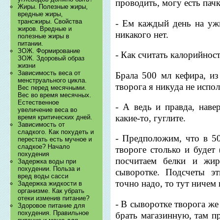
проводить, могу есть пач
Жиры. Полезные жиры,
вредные жиры,
трансжиры. Свойства
- Ем каждый день на ужи
жиров. Вредные и
никакого нет.
полезные жиры в
питании.
ЗОЖ. Формирование
- Как считать калорийнос
ЗОЖ. Здоровый образ
жизни
Зависимость веса от
Брала 500 мл кефира, из
менструального цикла.
творога я никуда не испол
Вес перед месячными.
Вес во время месячных.
Естественное
- А ведь и правда, наве
увеличение веса во
какие-то, гуглите.
время критических дней.
Зависимость от
сладкого. Как похудеть и
- Предположим, что в 50
перестать есть мучное и
сладкое? Начало
твороге столько и будет
похудения
посчитаем белки и жир
Задержка воды при
похудении. Польза и
сыворотке. Подсчеты э
вред воды сасси
точно надо, то тут ничем
Задержка жидкости в
организме. Как убрать
отеки изменив питание?
- В сыворотке творога же 
Здоровое питание для
похудения. Правильное
брать магазинную, там п