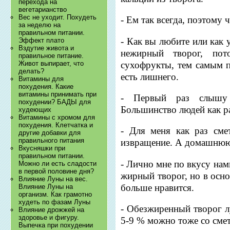
перехода на
вегетарианство
Вес не уходит. Похудеть
- Ем так всегда, поэтому 
за неделю на
правильном питании.
- Как вы любите или как
Эффект плато
Вздутие живота и
нежирный творог, по
правильное питание.
сухофрукты, тем самым п
Живот выпирает, что
делать?
есть лишнего.
Витамины для
похудения. Какие
витамины принимать при
- Первый раз слышу 
похудении? БАДЫ для
Большинство людей как ра
худеющих
Витамины с хромом для
похудения. Клетчатка и
- Для меня как раз сме
другие добавки для
правильного питания
извращение. А домашнюю 
Вкусняшки при
правильном питании.
- Лично мне по вкусу нам
Можно ли есть сладости
в первой половине дня?
жирный творог, но в осно
Влияние Луны на вес.
больше нравится.
Влияние Луны на
организм. Как грамотно
худеть по фазам Луны
- Обезжиренный творог л
Влияние дрожжей на
здоровье и фигуру.
5-9 % можно тоже со сме
Выпечка при похудении