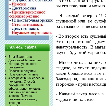
- Это совсем без фрукто
вы его покупали и можно 
- Я каждый вечер в 19-
сгущенкой или ем сухоф
раз, главное - вписыватьс
- Во втором есть сушеный
Это про второй джем.
ненатуральность. В мага
Разделы сайта:
вкусный, у этой марки б
Блог Валентина
Денисова-Мельникова
- Много читала за них, 
Истории успешного
сладкое, и хочет подсуш
похудения
Полезные рецепты
какой больше всех вам п
Правильное питание
благодарна, так как пла
4 эффективных способа
похудеть. Способы
творожок - прям настоящи
похудения. Как
эффективно похудеть.
7 причин появления
- Каждый вечер часов в
живота. Причины
медом и не толстею.
появления живота у
женщин