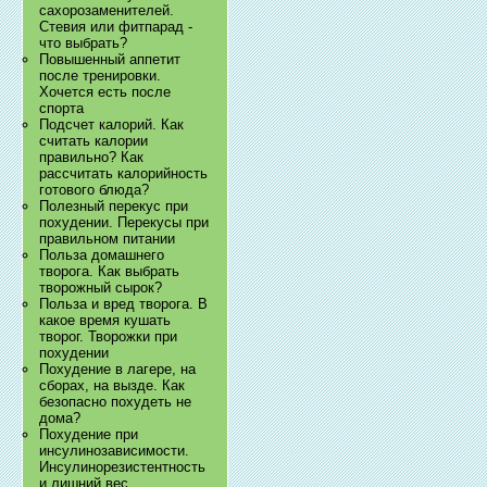
сахорозаменителей.
Стевия или фитпарад -
что выбрать?
Повышенный аппетит
после тренировки.
Хочется есть после
спорта
Подсчет калорий. Как
считать калории
правильно? Как
рассчитать калорийность
готового блюда?
Полезный перекус при
похудении. Перекусы при
правильном питании
Польза домашнего
творога. Как выбрать
творожный сырок?
Польза и вред творога. В
какое время кушать
творог. Творожки при
похудении
Похудение в лагере, на
сборах, на вызде. Как
безопасно похудеть не
дома?
Похудение при
инсулинозависимости.
Инсулинорезистентность
и лишний вес