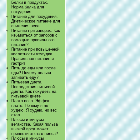
Белки в продуктах.
Норма белка для
похудения.
Питание для похудения.
Диетическое питание для
снижения веса
Питание при запорах. Как
избавиться от запоров с
помощью правильного
питания?
Питание при повышенной
кислотности желудка.
Правильное питание и
гастрит
Пить до еды или после
еды? Почему нельзя
запивать еду?
Питьевая диета.
Последствия питьевой
диеты. Как похудеть на
питьевой диете
Плато веса. Эффект
плато. Почему я не
худею. Я худею, но вес
стал.
Плюсы и минусы
веганства. Какая польза
и какой вред может
принести отказ от мяса?
Плюсы и минусы