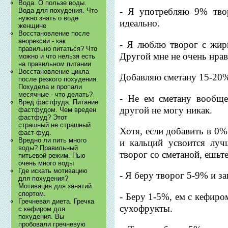
Вода. О пользе воды.
- Я употребляю 9% тво
Вода для похудения. Что
нужно знать о воде
идеально.
женщине
Восстановление после
анорексии - как
- Я люблю творог с жир
правильно питаться? Что
Другой мне не очень нрав
можно и что нельзя есть
на правильном питании
Восстановление цикла
Добавляю сметану 15-20%
после резкого похудения.
Похудела и пропали
месячные - что делать?
- Не ем сметану вообще
Вред фастфуда. Питание
другой не могу никак.
фастфудом. Чем вреден
фастфуд? Этот
страшный не страшный
Хотя, если добавить в 0%
фаст-фуд.
Вредно ли пить много
и кальций усвоится луч
воды? Правильный
творог со сметаной, ешьт
питьевой режим. Пью
очень много воды
Где искать мотивацию
- Я беру творог 5-9% и з
для похудения?
Мотивация для занятий
спортом.
- Беру 1-5%, ем с кефир
Гречневая диета. Гречка
сухофрукты.
с кефиром для
похудения. Вы
пробовали гречневую