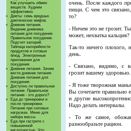
очень. После каждого п
Как улучшить обмен
веществ. Худеем
пищи. С чем это связано,
эффективно.
то?
Диеты: семь вредных
диетических мифов.
Дневник питания.
- Ничем это не грозит. Т
Ведение дневника
питания для похудения.
может, нехватка кальция?
Правильное похудение.
Подсчет калорий.
Так-то ничего плохого, 
Таблица калорийности
продуктов и готовых
день.
блюд. Электронные
приложения для
похудения.
- Связано, видимо, с 
Дневник питания. Зачем
грозит вашему здоровью.
вести дневник питания.
Дневник питания для
похудения.
- Я тоже творожная манья
Доступно ли правильное
питание. Правильное
Вы сочетаете правильно е
питание - это дорого?
и другие высокопротеино
Еда до тренировки и
после тренировки.
Надо делать интервалы.
Питание при силовых
нагрузках. Меню для
- То же самое, обожаю
набора массы
Еда при гастрите с
разнообразьте рацион.
повышенной
кислотностью. Что