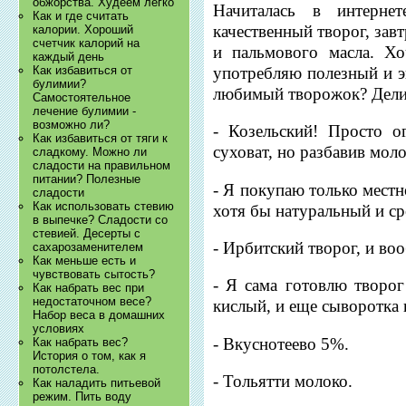
обжорства. Худеем легко
Начиталась в интерне
Как и где считать
качественный творог, зав
калории. Хороший
счетчик калорий на
и пальмового масла. Х
каждый день
употребляю полезный и э
Как избавиться от
булимии?
любимый творожок? Дели
Самостоятельное
лечение булимии -
возможно ли?
- Козельский! Просто о
Как избавиться от тяги к
суховат, но разбавив мол
сладкому. Можно ли
сладости на правильном
питании? Полезные
- Я покупаю только мест
сладости
Как использовать стевию
хотя бы натуральный и сро
в выпечке? Сладости со
стевией. Десерты с
- Ирбитский творог, и во
сахарозаменителем
Как меньше есть и
чувствовать сытость?
- Я сама готовлю творог
Как набрать вес при
недостаточном весе?
кислый, и еще сыворотка 
Набор веса в домашних
условиях
- Вкуснотеево 5%.
Как набрать вес?
История о том, как я
потолстела.
- Тольятти молоко.
Как наладить питьевой
режим. Пить воду