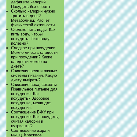
дефиците калорий.
Похудеть без спорта
Сколько калорий нужно
тратить в день?
Метаболизм. Расчет
физической активности
Сколько пить воды. Как
пить воду, чтобы
похудеть. Пить воду
полезно?
Сладкое при похудении.
Можно ли есть сладости
при похудении? Какие
сладости можно на
диете?
Снижение веса и разные
системы питания. Какую
диету выбрать?
Снижение веса, секреты.
Правильное питание для
похудения. Как
похудеть? Здоровое
похудение, меню для
похудения.
Соотношение БЖУ при
похудение. Как похудеть,
считая калории и
нутриенты?
Соотношение жира и
мышц. Красивое