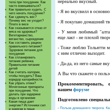
нереально вкусный.
тела при похудении. Как
часто взвешиваться?
Как правильно худеть. С
- Я во вкусвилл в основно
чего начать похудение?
Как сдвинуть вес?
Почему вес не уходит?
- Я покупаю домашний тв
Плато в весе
Как сказывается отказ от
- У меня любимый "алта
мяса на здоровье?
Вегетарианство,
еще лакт - не плохой твор
веганство, сыроедение
Как составить рацион
правильного питания?
- Тоже люблю Тольятти м
Здоровое питание для
с ним отлично выходит.
похудения
Как спланировать
питание ребенка.
- Да-да, из него самые вк
Правильное питание
детей
Как считать калории,
А Вы что скажете о польз
чтобы похудеть? Ваш
коридор калорийности.
Прокомментировать, 
Как убрать отеки?
Мочегонные препараты
нашем
форуме
при похудении. Что
делать при задержке
воды в организме
Подготовлено специальн
Какая пища дает
энергию? Источники сил
‹ Польза домашнего творога. К
и энергии в пище