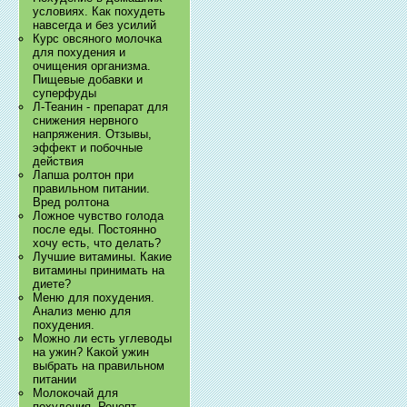
условиях. Как похудеть
навсегда и без усилий
Курс овсяного молочка
для похудения и
очищения организма.
Пищевые добавки и
суперфуды
Л-Теанин - препарат для
снижения нервного
напряжения. Отзывы,
эффект и побочные
действия
Лапша ролтон при
правильном питании.
Вред ролтона
Ложное чувство голода
после еды. Постоянно
хочу есть, что делать?
Лучшие витамины. Какие
витамины принимать на
диете?
Меню для похудения.
Анализ меню для
похудения.
Можно ли есть углеводы
на ужин? Какой ужин
выбрать на правильном
питании
Молокочай для
похудения. Рецепт