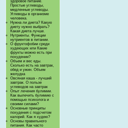
здоровое питание.
Простые углеводы,
медленные углеводы.
Углеводы в организме
человека.
Нужна ли диета? Какую
диету нужно выбрать?
Какая диета лучше.
Нутриенты. Функции
нутриентов в питании.
О фруктофобии среди
худеющих или Какие
фрукты можно есть при
похудении?
Объем и вес еды.
Сколько есть на завтрак,
обед и ужин. Объем
желудка
Овсяная каша - лучший
завтрак. О пользе
углеводов на завтрак
Опыт лечения булимии.
Как вылечить булимию с
помощью психолога и
своими силами?
Основные принципы
похудения с подсчетом
калорий. Как я худею?
Основы правильного
питания. Как часто