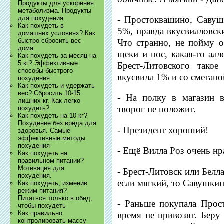
Продукты для ускорения
метаболизма. Продукты
- Простоквашино, Савушк
для похудения.
Как похудеть в
5%, правда вкусвилловск
домашних условиях? Как
быстро сбросить вес
Что странно, не пойму о
дома.
щеки и нос, какая-то ал
Как похудеть за месяц на
5 кг? Эффективные
Брест-Литовского тако
способы быстрого
вкусвилл 1% и со сметано
похудения
Как похудеть и удержать
вес? Сбросить 10-15
- На полку в магазин 
лишних кг. Как легко
творог не положит.
похудеть?
Как похудеть на 10 кг?
Похудение без вреда для
- Президент хороший!
здоровья. Самые
эффективные методы
похудения
- Ещё Вилла Роз очень нра
Как похудеть на
правильном питании?
Мотивация для
- Брест-Литовск или Белл
похудения.
если мягкий, то Савушкин
Как похудеть, изменив
режим питания?
Питаться только в обед,
- Раньше покупала Прос
чтобы похудеть
Как правильно
время не привозят. Беру
контролировать массу