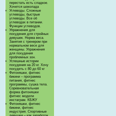
перестать есть сладкое.
Хочется шоколада
Углеводы. Сложные
углеводы, быстрые
углеводы. Все об
углеводах в питании.
Функции углеводов.
Упражнения для
похудения для стройных
девушек. Норма веса.
Занятия с тренером при
нормальном весе для
женщины. Упражнения
для похудения
проблемных зон.
Успешные истории
похудения на 20 кг. Хочу
похудеть с 80 до 60 кг
Фитоняшки, фитнес
бикини – программа
питания, фитнес
программы, сушка тела.
Соревновательная
форма фитоняшки
фитнес модели
инстаграм. КБЖУ
Фитоняшки, фитнес
бикини, фитнес
индустрия. Спортивные
девушки – как заработок