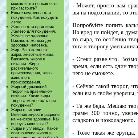
можно и что нельзя есть
- Может, просто вам нрав
при гастрите?
вы на подсознании, то это
Ешьте медленно для
похудения. Как похудеть
легко.
Попробуйте попить каль
Железо для организма.
На вред не пойдёт, я дум
Железо для похудения.
Железное здоровье.
то сыра, то особенно тво
Важность железа для
здоровья человека.
тяга к творогу уменьшила
Жир. Растительные
жиры, животные жиры.
- Отеки разве что. Возмо
Важность жиров в
питании. Жиры
время, если есть один тво
растительного
него не сможете.
происхождения, жиры
животного
происхождения.
- Сейчас такой творог, 
Жирный домашний
творог на правильном
если вы в своём уверены, 
питании. Какие виды
творога можно есть при
- Та же беда. Мешаю тво
похудении?
Жиры в питании.
грамм 300 точно, уверен
Влияние жиров в рационе
сладкого и шоколадного.
на женское здоровье. Как
вернуть месячные?
Жиры и углеводы. Какое
- Тоже такая же ерунда,
соотношение жиров и
углеводов должно быть?