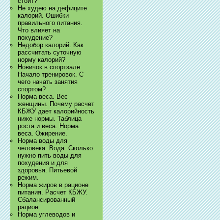
стоит?
Не худею на дефиците
калорий. Ошибки
правильного питания.
Что влияет на
похудение?
Недобор калорий. Как
рассчитать суточную
норму калорий?
Новичок в спортзале.
Начало тренировок. С
чего начать занятия
спортом?
Норма веса. Вес
женщины. Почему расчет
КБЖУ дает калорийность
ниже нормы. Таблица
роста и веса. Норма
веса. Ожирение.
Норма воды для
человека. Вода. Сколько
нужно пить воды для
похудения и для
здоровья. Питьевой
режим.
Норма жиров в рационе
питания. Расчет КБЖУ.
Сбалансированный
рацион
Норма углеводов и