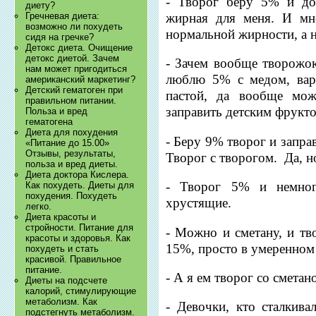
- Творог беру 5% и до
диету?
жирная для меня. И мн
Гречневая диета:
возможно ли похудеть
нормальной жирности, а н
сидя на гречке?
Детокс диета. Очищение
детокс диетой. Зачем
- Зачем вообще творожок
нам может пригодиться
люблю 5% с медом, варе
американский маркетинг?
Детский гематоген при
пастой, да вообще мо
правильном питании.
заправить детским фрукто
Польза и вред
гематогена
Диета для похудения
- Беру 9% творог и запр
«Питание до 15.00»
Отзывы, результаты,
Творог с творогом. Да, н
польза и вред диеты.
Диета доктора Кислера.
- Творог 5% и немног
Как похудеть. Диеты для
похудения. Похудеть
хрустящие.
легко.
Диета красоты и
стройности. Питание для
- Можно и сметану, и тв
красоты и здоровья. Как
15%, просто в умеренном 
похудеть и стать
красивой. Правильное
питание.
- А я ем творог со сметан
Диеты на подсчете
калорий, стимулирующие
метаболизм. Как
- Девочки, кто сталкива
подстегнуть метаболизм.