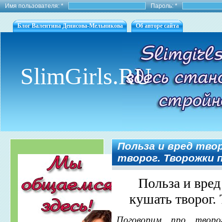
Имя пользователя:
*
Пароль:
*
Блог Валентина Денисова-Мельникова
Об авторе сайта
SlimGirls.RU
Польза и вред тво
творог. Творожки 
Польза и вред
кушать творог.
Поговорим про творог