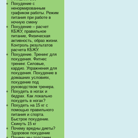
Похудение с
ненормированным
графиком работы. Режим
питания при работе в
ночную смену
Похудение – расчет
КБЖУ, правильное
питание, Физическая
активность, образ жизни.
Контроль результатов
расчета КБЖУ.
Похудение. Тренинг для
похудения. Фитнес
тренинг. Силовые,
кардио. Упражнения для
похудения. Похудение в
домашних условиях,
похудение под
руководством тренера.
Похудеть в ногах и
бедрах. Как локально
похудеть в ногах?
Похудеть на 15 кг с
помощью правильного
питания и спорта.
Быстрое похудение.
Скинуть 15 кг
Почему вредны диеты?
Здоровое похудение
Почему мы толстеем.