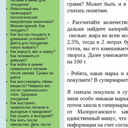
питание и меню для
грамм? Может быть и в
похудения
Избыточный вес
считать понятнее.
провоцирует
патологическая
- Рассчитайте количест
микрофлора кишечника?
Мнения врачей. Как
дальше найдите калорийн
похудеть?
сколько жира во всем ко
Как быстро похудеть в
домашних условиях?
2,5%, тогда в 2 литрах б
Диета для похудения -
какую выбрать?
готов, вы его взвешивает
Как вернуть вес в норму?
творога. Далее умножаете
Как поправиться
девушке?
на 100 г.
Как войти в режим
правильного питания
- Ребята, какая марка и
после зажора. Срывы на
диете.
покупаете? В супермаркет
Как восстановить обмен
веществ? Набрала вес
после гормонального
Я сначала покупала в су
сбоя. Здоровое
меня особо никакая марка
похудение
Как выстроить
потом зашла в гипермарк
правильное питание в
от Малороганского з
выходные и праздники?
Как кушать в выходной?
единственный минус, что 
Как жить после
информации на счет состав
обжорства. День после