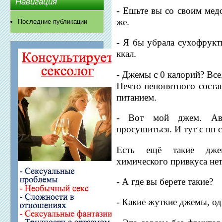
Навигация
- Ешьте вы со своим медо
же.
Последние публикации
- Я бы убрала сухофрукт
ккал.
- Джемы с 0 калорий? Все,
Нечто непонятного соста
питанием.
- Вот мой джем. Авт
просушиться. И тут с пп с
Есть ещё такие дже
химического привкуса нет
- А где вы берете такие?
- Какие жуткие джемы, од