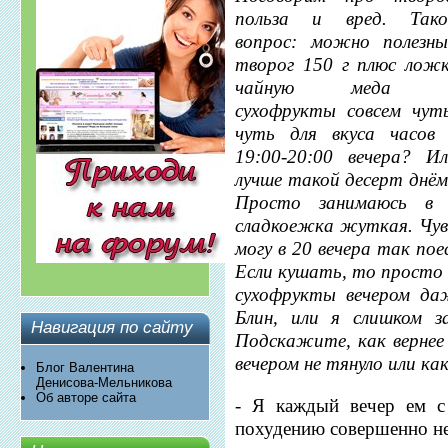
польза и вред. Тако
вопрос: можно полезн
творог 150 г плюс лож
чайную меда 
сухофрукты совсем чут
чуть для вкуса часов
19:00-20:00 вечера? И
лучше такой десерт днё
Просто занимаюсь в 
сладкоежка жуткая. Чувс
могу в 20 вечера так пое
Если кушать, то просто 
сухофрукты вечером да
Блин, или я слишком з
Навигация по сайту
Подскажите, как вернее
вечером не тянуло или ка
Блог Валентина
Денисова-Мельникова
Об авторе сайта
- Я каждый вечер ем с
похудению совершенно не