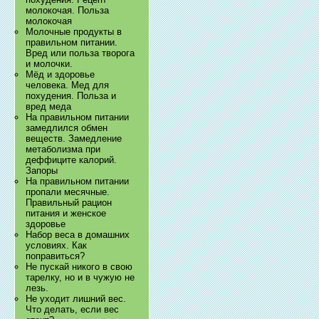
молокочая. Польза
молокочая
Молочные продукты в
правильном питании.
Вред или польза творога
и молочки.
Мёд и здоровье
человека. Мед для
похудения. Польза и
вред меда
На правильном питании
замедлился обмен
веществ. Замедление
метаболизма при
деффиците калорий.
Запоры
На правильном питании
пропали месячные.
Правильный рацион
питания и женское
здоровье
Набор веса в домашних
условиях. Как
поправиться?
Не пускай никого в свою
тарелку, но и в чужую не
лезь.
Не уходит лишний вес.
Что делать, если вес