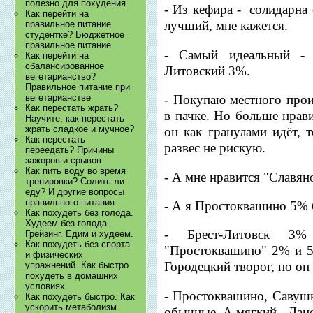
полезно для похудения
- Из кефира - солидарна
Как перейти на
лучший, мне кажется.
правильное питание
студентке? Бюджетное
правильное питание.
- Самый идеальный - 
Как перейти на
сбалансированное
Литовский 3%.
вегетарианство?
Правильное питание при
вегетарианстве
- Покупаю местного прои
Как перестать жрать?
в пачке. Но больше нрави
Научите, как перестать
жрать сладкое и мучное?
он как гранулами идёт, 
Как перестать
развес не рискую.
переедать? Причины
зажоров и срывов
Как пить воду во время
- А мне нравится "Славян
тренировки? Солить ли
еду? И другие вопросы
правильного питания.
- А я Простоквашино 5% 
Как похудеть без голода.
Худеем без голода.
- Брест-Литовск 3
Грейзинг. Едим и худеем.
Как похудеть без спорта
"Простоквашино" 2% и 5
и физических
Городецкий творог, но он 
упражнений. Как быстро
похудеть в домашних
условиях.
- Простоквашино, Савушк
Как похудеть быстро. Как
ускорить метаболизм.
обычные. А мягкий - Дан