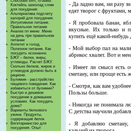
Chocolate slim, отзывы.
- Да ладно вам, ни разу 
Коктейль шоколад слим
для похудения.
едят творог с фруктами, 
Альтернатива подсчету
калорий для похудения.
- Я пробовала банан, яб
Интуитивное питание.
Правильное питание
вкусные. Их только и 
Анализ пп меню. Меню
купить ещё какой-нибудь 
на день при правильном
питании
Аппетит и голод.
- Мой выбор пал на мали
Полезное питание. Как
похудеть осознанно.
абрикос хвалят. Вот и ме
БЖУ – белки, жиры,
углеводы. Расчет БЖУ.
- Имеет ли смысл есть о
Сколько белков, жиров и
углеводов должно быть в
сметану, или проще есть 
рационе.
Булимия - расстройство
пищевого поведения. Как
- Смотря, как вам удобне
избавиться от булимии?
Пользы больше.
Быстро и дешевое
похудение в домашних
условиях. Как похудеть
- Никогда не понимала лю
дома?
Варианты белкового
С детства научили добавл
ужина. Продукты,
содержащие белок
- Я добавляю сметану,
Вегетарианство для
похудения. Опыт
кальций из творога.