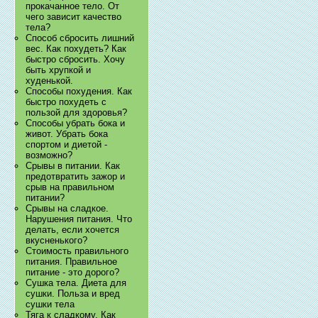
прокачанное тело. От
чего зависит качество
тела?
Способ сбросить лишний
вес. Как похудеть? Как
быстро сбросить. Хочу
быть хрупкой и
худенькой.
Способы похудения. Как
быстро похудеть с
пользой для здоровья?
Способы убрать бока и
живот. Убрать бока
спортом и диетой -
возможно?
Срывы в питании. Как
предотвратить зажор и
срыв на правильном
питании?
Срывы на сладкое.
Нарушения питания. Что
делать, если хочется
вкусненького?
Стоимость правильного
питания. Правильное
питание - это дорого?
Сушка тела. Диета для
сушки. Польза и вред
сушки тела
Тяга к сладкому. Как