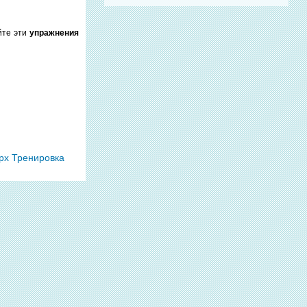
йте эти
упражнения
рх
Тренировка