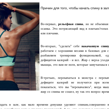
Причин для того, чтобы качать спину в зал
Во-первых,
рельефная спина
, но не объемная
осанка. Это потрясающий вид в платьях/топах
или плечами.
Во-вторых, "сделать" себе
накачанную спин
работаем с хорошими весами в базовых для 
разбавляем тренировки функционалкой, 
дефицитом калорий - и все. Жир с верха уход
мышцы, это вам не ноги, которые замучаешься с
В-третьих, перекачаться в монстра с перек
дефиците калорий не получится при все
показаться, что вы "перекачались", когда мы
жир со спины не сошел, ну так это вопрос врем
юдать в зале, как мало времени девушки уделяют спинам,совершенно н
ны
, задалбывая ноги и ягодицы тренировкой. А то, что делается в качестве
т