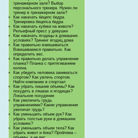
тренажерном зале? Выбор
персонального тренера. Нужен ли
тренер в тренажерном зале?
Как накачать бицепс бедра.
Тренировка бицепса бедра
Как накачать кубики на животе?
Рельефный пресс у девушки
Как накачать ягодицы в домашних
условиях? Тренинг ягодиц дома
Как правильно взвешиваться.
Взвешиваемся правильно. Как
определить вес.
Как правильно делать упражнение
планка? Планка с притягиванием
колена.
Как убедить человека заниматься
спортом? Как увлечь спортом.
Найти компанию в спортзал
Как убрать лишние объемы? Как
похудеть в ляшках и ягодицах?
Локальное похудение
Как увеличить грудь
упражнениями? Какие упражнения
увеличат грудь?
Как уменьшить объем рук? Как
убрать толстые руки в домашних
условиях?
Как уменьшить объем тела? Как
убрать живот и бока? Проблема –
объемы, а не вес.