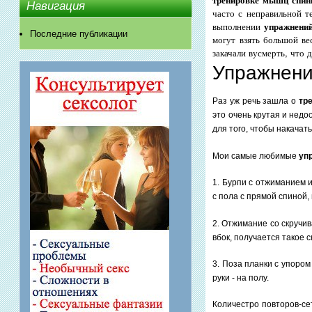
Навигация
часто с неправильной т
выполнении
упражнени
Последние публикации
могут взять большой ве
закачали вусмерть, что 
Упражнени
Раз уж речь зашла о
тр
это очень крутая и нед
для того, чтобы накача
Мои самые любимые
уп
1. Бурпи с отжиманием 
с пола с прямой спиной
2. Отжимание со скручи
вбок, получается такое 
3. Поза планки с упором 
руки - на полу.
Количестро повторов-сет