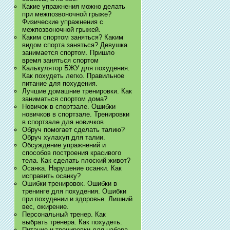
Какие упражнения можно делать
при межпозвоночной грыже?
Физические упражнения с
межпозвоночной грыжей.
Каким спортом заняться? Каким
видом спорта заняться? Девушка
занимается спортом. Пришло
время заняться спортом
Калькулятор БЖУ для похудения.
Как похудеть легко. Правильное
питание для похудения.
Лучшие домашние тренировки. Как
заниматься спортом дома?
Новичок в спортзале. Ошибки
новичков в спортзале. Тренировки
в спортзале для новичков
Обруч помогает сделать талию?
Обруч хулахуп для талии.
Обсуждение упражнений и
способов построения красивого
тела. Как сделать плоский живот?
Осанка. Нарушение осанки. Как
исправить осанку?
Ошибки тренировок. Ошибки в
тренинге для похудения. Ошибки
при похудении и здоровье. Лишний
вес, ожирение.
Персональный тренер. Как
выбрать тренера. Как похудеть.
Питание и тренировки для набора