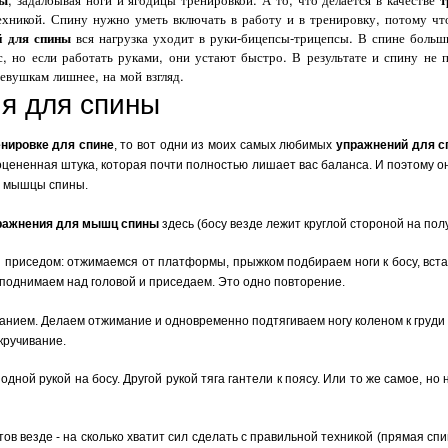
ехникой. Спину нужно уметь включать в работу и в тренировку, потому чт
й для спины
вся нагрузка уходит в руки-бицепсы-трицепсы. В спине боль
с, но если работать руками, они устают быстро. В результате и спину не 
девушкам лишнее, на мой взгляд.
я для спины
енировке для спине
, то вот одни из моих самых любимых
упражнений для 
ооцененная штука, которая почти полностью лишает вас баланса. И поэтому 
ть мышцы спины.
ражнения для мышц спины
здесь (босу везде лежит круглой стороной на пол
и приседом: отжимаемся от платформы, прыжком подбираем ноги к босу, вст
, поднимаем над головой и приседаем. Это одно повторение.
ванием. Делаем отжимание и одновременно подтягиваем ногу коленом к груди
скручивание.
одной рукой на босу. Другой рукой тяга гантели к поясу. Или то же самое, но н
ов везде - на сколько хватит сил сделать с правильной техникой (прямая спи