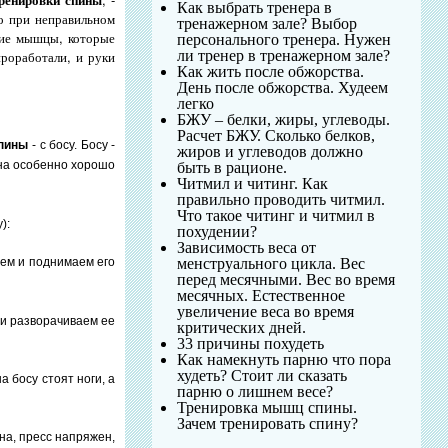
Как выбрать тренера в
о при неправильном
тренажерном зале? Выбор
шие мышцы, которые
персонального тренера. Нужен
ли тренер в тренажерном зале?
проработали, и руки
Как жить после обжорства.
День после обжорства. Худеем
легко
БЖУ – белки, жиры, углеводы.
Расчет БЖУ. Сколько белков,
спины
- с босу. Босу -
жиров и углеводов должно
она особенно хорошо
быть в рационе.
Читмил и читинг. Как
правильно проводить читмил.
Что такое читинг и читмил в
у):
похудении?
Зависимость веса от
менструального цикла. Вес
аем и поднимаем его
перед месячными. Вес во время
месячных. Естественное
увеличение веса во время
 и разворачиваем ее
критических дней.
33 причины похудеть
Как намекнуть парню что пора
худеть? Стоит ли сказать
а босу стоят ноги, а
парню о лишнем весе?
Тренировка мышц спины.
Зачем тренировать спину?
на, пресс напряжен,