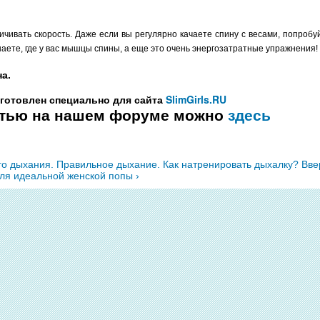
чивать скорость. Даже если вы регулярно качаете спину с весами, попробу
знаете, где у вас мышцы спины, а еще это очень энергозатратные упражнения!
а.
SlimGirls.RU
дготовлен специально для сайта
атью на нашем форуме можно
здесь
ого дыхания. Правильное дыхание. Как натренировать дыхалку?
Вве
для идеальной женской попы ›