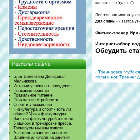
запястья не "гуляют").
Постепенно можно увели
для спины
- и завтра у
Фитнес-тренер Ирин
Интернет-обзор по
Обсудить ст
Разделы сайта:
‹ Тренировка глубок
Блог Валентина Денисова-
попы и ног. Тренинг 
Мельникова
Истории успешного похудения
Полезные рецепты
Правильное питание
Психология стройности
Спорт и упражнения
Физкультура и спорт - есть ли
общее? Уроки физкультуры.
Занятия физкультурой в школе.
5 ошибок в тренировке пресса.
Тренируем мышцы живота
Алкоголь и занятия спортом.
Влияние алкоголя на занятия