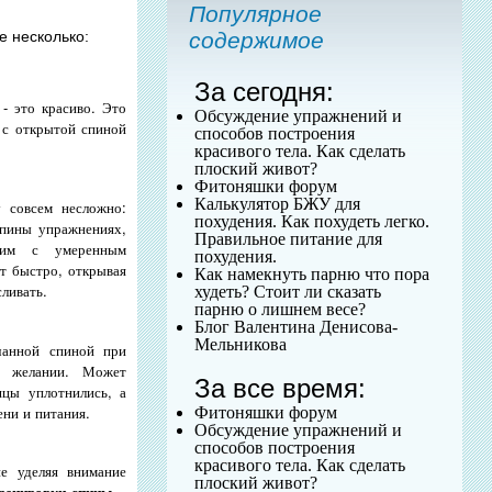
Популярное
е несколько:
содержимое
За сегодня:
 - это красиво. Это
Обсуждение упражнений и
 с открытой спиной
способов построения
красивого тела. Как сделать
плоский живот?
Фитоняшки форум
Калькулятор БЖУ для
у
совсем несложно:
похудения. Как похудеть легко.
спины упражнениях,
Правильное питание для
едим с умеренным
похудения.
ит быстро, открывая
Как намекнуть парню что пора
ливать.
худеть? Стоит ли сказать
парню о лишнем весе?
Блог Валентина Денисова-
Мельникова
ачанной спиной при
м желании. Может
За все время:
шцы уплотнились, а
ени и питания.
Фитоняшки форум
Обсуждение упражнений и
способов построения
красивого тела. Как сделать
е уделяя внимание
плоский живот?
ренировки спины
, -