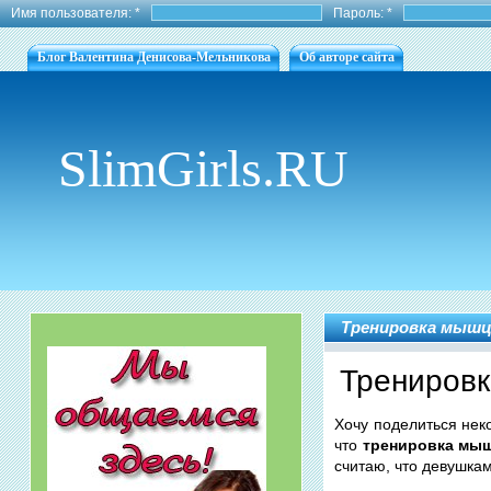
Имя пользователя:
*
Пароль:
*
Блог Валентина Денисова-Мельникова
Об авторе сайта
SlimGirls.RU
Тренировка мышц
Тренировк
Хочу поделиться не
что
тренировка мы
считаю, что девушка