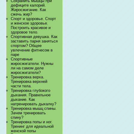
Сохранить мышцы при
дефиците калорий.
Жиросжигание. Как
сжечь жир?
Спорт и здоровье. Спорт
и женское здоровье.
Построить красивое и
здоровое тело.
Спортивная девушка. Как
заставить парня заняться
спортом? Общее
увлечение фитнесом в
паре
Спортивные
жиросжигатели. Нужны
ли на самом деле
жиросжигатели?
Тренировка верха.
Тренировка верхней
части тела.
Тренировка глубокого
дыхания. Правильное
дыхание. Как
натренировать дыхалку?
Тренировка мышц спины.
Зачем тренировать
спину?
Тренировка попы и ног.
Тренинг для идеальной
женской попы