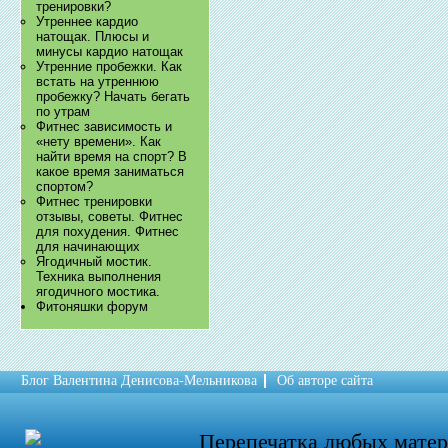
тренировки?
Утреннее кардио
натощак. Плюсы и
минусы кардио натощак
Утренние пробежки. Как
встать на утреннюю
пробежку? Начать бегать
по утрам
Фитнес зависимость и
«нету времени». Как
найти время на спорт? В
какое время заниматься
спортом?
Фитнес тренировки
отзывы, советы. Фитнес
для похудения. Фитнес
для начинающих
Ягодичный мостик.
Техника выполнения
ягодичного мостика.
Фитоняшки форум
Блог Валентина Денисова-Мельникова
Об авторе сайта
Перепечатка любых мате