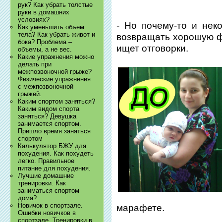
рук? Как убрать толстые
руки в домашних
условиях?
- Но почему-то и нек
Как уменьшить объем
тела? Как убрать живот и
возвращать хорошую фи
бока? Проблема –
ищет отговорки.
объемы, а не вес.
Какие упражнения можно
делать при
межпозвоночной грыже?
Физические упражнения
с межпозвоночной
грыжей.
Каким спортом заняться?
Каким видом спорта
заняться? Девушка
занимается спортом.
Пришло время заняться
спортом
Калькулятор БЖУ для
похудения. Как похудеть
легко. Правильное
питание для похудения.
Лучшие домашние
тренировки. Как
заниматься спортом
дома?
Новичок в спортзале.
марафете.
Ошибки новичков в
спортзале. Тренировки в