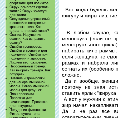
спортзале для новичков
Обруч помогает сделать
- Вот когда будешь же
талию? Обруч хулахуп
фигуру и жиры лишние,
для талии.
Обсуждение упражнений
и способов построения
красивого тела. Как
сделать плоский живот?
- В любом случае, к
Осанка. Нарушение
менопауза (если не п
осанки. Как исправить
осанку?
менструального цикла),
Ошибки тренировок.
набирать килограммы.
Ошибки в тренинге для
похудения. Ошибки при
если женщина не смог
похудении и здоровье.
рамках и набрала ли
Лишний вес, ожирение.
Персональный тренер.
согнать их (особенно 
Как выбрать тренера. Как
сложно.
похудеть.
Питание и тренировки
Да и вообще, женщин
для набора мышечной
массы. Набор мышечной
поэтому не зная ист
массы для девушек
ставить ярлык "жируха
План пробежки.
Пробежка для
А вот у мужчин с этим
начинающих. Пробежка
жир начал накапливат
для похудения
Похудение фитоняшки.
Да и не раз все ви
Фитес, сушка тела,
отвратительным пивны
спортивное питание.