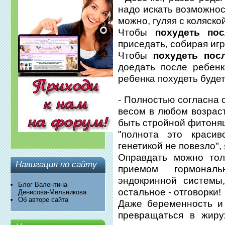
надо искать возможно
можно, гуляя с коляско
Чтобы
похудеть по
приседать, собирая иг
Чтобы
похудеть пос
доедать после ребен
ребенка похудеть будет
- Полностью согласна 
весом в любом возрас
быть стройной фитоняш
"полнота это красив
генетикой не повезло", 
Оправдать можно тол
Навигация по сайту
приемом гормональ
эндокринной системы,
Блог Валентина
остальное - отговорки!
Денисова-Мельникова
Об авторе сайта
Даже беременность и
превращаться в жиру