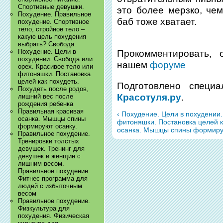
Спортивные девушки.
это более мерзко, че
Похудение. Правильное
баб тоже хватает.
похудение. Спортивное
тело, стройное тело –
какую цель похудения
выбрать? Свобода.
Похудение. Цели в
Прокомментировать, 
похудении. Свобода или
нашем
форуме
орех. Красивое тело или
фитоняшки. Постановка
целей как похудеть.
Подготовлено специ
Похудеть после родов,
Красотуля.ру
.
лишний вес после
рождения ребенка
Правильная красивая
‹ Похудение. Цели в похудении.
осанка. Мышцы спины
фитоняшки. Постановка целей к
формируют осанку.
осанка. Мышцы спины формирую
Правильное похудение.
Тренировки толстых
девушек. Тренинг для
девушек и женщин с
лишним весом.
Правильное похудение.
Фитнес программа для
людей с избыточным
весом
Правильное похудение.
Физкультура для
похудения. Физическая