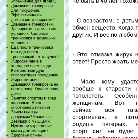
не быть в 40 лет похожи
Упражнение для ягодиц
Домашние тренировки
для похудения.
Эффективны ли
- С возрастом, с деть
домашние тренировки?
Домашние тренировки.
обмен веществ. Когда-
Тренировки в домашних
условиях. Силовые
других. И вес по любом
тренировки в домашних
условиях
Еда после тренировки
или еда перед
- Это отмазка жирух н
тренировкой - что лучше?
ответ! Просто жрать м
Жиросжигание в
холодное время года.
Контрастный душ
способствует похудению
Жиросжигание.
- Мало кому удает
Домашняя тренировка на
вообще к старости 
ноги и попу. Качаем попу
дома
потолстеть. Особен
Занятия спортом и вред
женщинам. Вот т
здоровью. Вред
спортивного питания
сейчас вся така
Зачем мышцы
спортивная, а пот
девушкам? Красивые
девушки с мышцами.
родишь пятерых, 
Нужно ли укрепление
спорт сил не будет
мышц для женщин?
Здоровье спины.