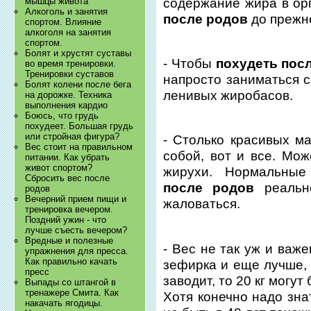
содержание жира в орг
мышцы живота
Алкоголь и занятия
после родов
до прежне
спортом. Влияние
алкоголя на занятия
спортом.
Болят и хрустят суставы
- Чтобы
похудеть пос
во время тренировки.
Тренировки суставов
напросто заниматься с
Болят колени после бега
ленивых жиробасов.
на дорожке. Техника
выполнения кардио
Боюсь, что грудь
похудеет. Большая грудь
или стройная фигура?
- Столько красивых ма
Вес стоит на правильном
собой, вот и все. Мож
питании. Как убрать
живот спортом?
жирухи. Нормальны
Сбросить вес после
после родов
реально
родов
Вечерний прием пищи и
жаловаться.
тренировка вечером.
Поздний ужин - что
лучше съесть вечером?
Вредные и полезные
- Вес не так уж и важе
упражнения для пресса.
Как правильно качать
зефирка и еще лучше, 
пресс
заводит, то 20 кг могу
Выпады со штангой в
тренажере Смита. Как
Хотя конечно надо зна
накачать ягодицы.