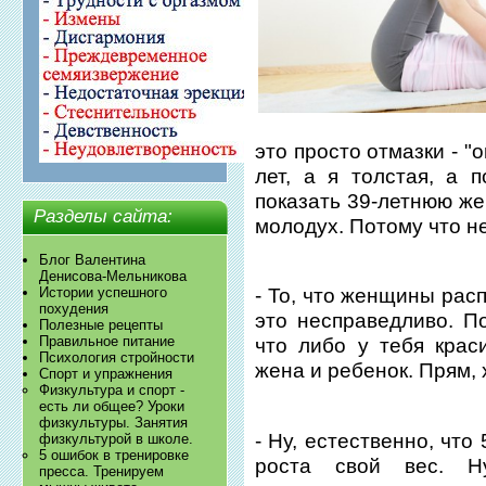
это просто отмазки - "
лет, а я толстая, а 
показать 39-летнюю же
Разделы сайта:
молодух. Потому что н
Блог Валентина
Денисова-Мельникова
Истории успешного
- То, что женщины рас
похудения
это несправедливо. П
Полезные рецепты
Правильное питание
что либо у тебя крас
Психология стройности
жена и ребенок. Прям, 
Спорт и упражнения
Физкультура и спорт -
есть ли общее? Уроки
физкультуры. Занятия
- Ну, естественно, что 
физкультурой в школе.
5 ошибок в тренировке
роста свой вес. Н
пресса. Тренируем