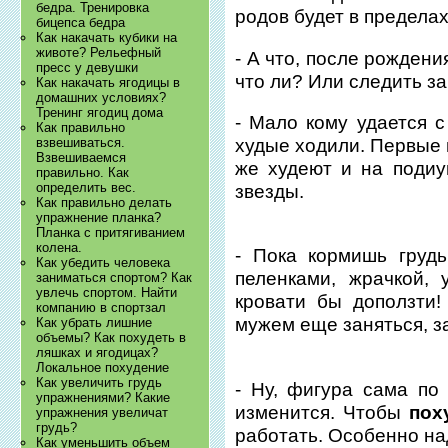
бедра. Тренировка
родов будет в пределах
бицепса бедра
Как накачать кубики на
животе? Рельефный
- А что, после рожден
пресс у девушки
что ли? Или следить з
Как накачать ягодицы в
домашних условиях?
Тренинг ягодиц дома
- Мало кому удается с
Как правильно
худые ходили. Первые г
взвешиваться.
Взвешиваемся
же худеют и на подиу
правильно. Как
определить вес.
звезды.
Как правильно делать
упражнение планка?
Планка с притягиванием
колена.
- Пока кормишь грудь
Как убедить человека
пеленками, жрачкой, 
заниматься спортом? Как
увлечь спортом. Найти
кровати бы доползти!
компанию в спортзал
мужем еще заняться, з
Как убрать лишние
объемы? Как похудеть в
ляшках и ягодицах?
Локальное похудение
Как увеличить грудь
- Ну, фигура сама по
упражнениями? Какие
изменится. Чтобы
пох
упражнения увеличат
грудь?
работать. Особенно на
Как уменьшить объем