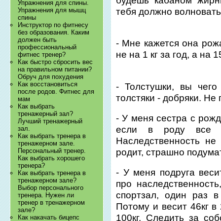
будешь кабаном жирн
Упражнения для спины.
тебя должно волновать
Упражнения для мышц
спины
Инструктор по фитнесу
без образования. Каким
должен быть
- Мне кажется она рожа
профессиональный
не на 1 кг за год, а на
фитнес тренер?
Как быстро сбросить вес
на правильном питании?
Обруч для похудения
Как восстановиться
- Толстушки, вы чего
после родов. Фитнес для
толстяки - добряки. Не
мам
Как выбрать
тренажерный зал?
- У меня сестра с рожд
Лучший тренажерный
если в роду все 
зал.
Как выбрать тренера в
Наследственность не 
тренажерном зале.
родит, страшно подума
Персональный тренер.
Как выбрать хорошего
тренера?
- У меня подруга веси
Как выбрать тренера в
тренажерном зале?
про наследственность
Выбор персонального
спортзал, один раз 
тренера. Нужен ли
тренер в тренажерном
Потому и весит 46кг в
зале?
100кг. Следить за со
Как накачать бицепс