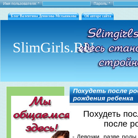
Имя пользователя:
*
Пароль:
*
Блог Валентина Денисова-Мельникова
Об авторе сайта
SlimGirls.RU
Похудеть после ро
рождения ребенка
Похудеть пос
после р
- Девочки, разве роды