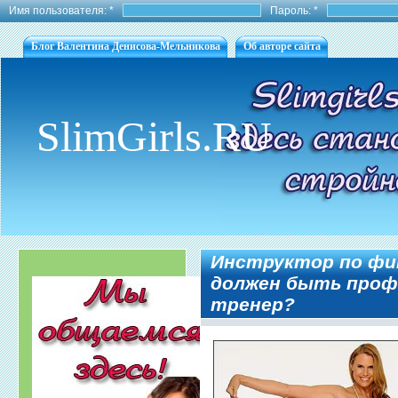
Имя пользователя:
*
Пароль:
*
Блог Валентина Денисова-Мельникова
Об авторе сайта
SlimGirls.RU
Инструктор по фит
должен быть проф
тренер?