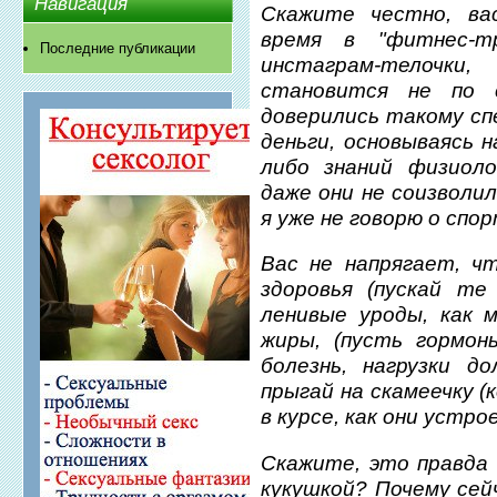
Навигация
Скажите честно, ва
время в "фитнес-т
Последние публикации
инстаграм-телочк
становится не по 
доверились такому с
деньги, основываясь н
либо знаний физиоло
даже они не соизволи
я уже не говорю о спо
Вас не напрягает, ч
здоровья (пускай те
ленивые уроды, как 
жиры, (пусть гормон
болезнь, нагрузки д
прыгай на скамеечку (
в курсе, как они устрое
Скажите, это правда 
кукушкой? Почему се