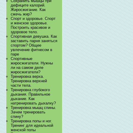
Сохранить мышцы при
дефиците калорий.
Жиросжигание. Как
сжечь жир?
Спорт и здоровье. Спорт
и женское здоровье.
Построить красивое и
здоровое тело.
Спортивная девушка. Как
заставить парня заняться
спортом? Общее
увлечение фитнесом в
паре
Спортивные
жиросжигатели. Нужны
ли на самом деле
жиросжигатели?
Тренировка верха.
Тренировка верхней
части тела.
Тренировка глубокого
дыхания. Правильное
дыхание. Как
натренировать дыхалку?
Тренировка мышц спины.
Зачем тренировать
спину?
Тренировка попы и ног.
Тренинг для идеальной
женской попы