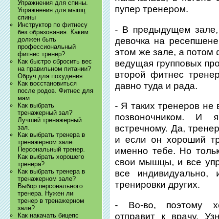
Упражнения для спины.
пупер тренером.
Упражнения для мышц
спины
Инструктор по фитнесу
- В предыдущем зале,
без образования. Каким
девочка на ресепшене
должен быть
профессиональный
этом же зале, а потом
фитнес тренер?
Как быстро сбросить вес
ведущая групповых про
на правильном питании?
второй фитнес тренер
Обруч для похудения
Как восстановиться
давно туда и рада.
после родов. Фитнес для
мам
- Я таких тренеров не
Как выбрать
тренажерный зал?
позвоночником. И 
Лучший тренажерный
встречному. Да, трене
зал.
Как выбрать тренера в
и если он хороший тр
тренажерном зале.
Персональный тренер.
именно тебе. Но толь
Как выбрать хорошего
свои мышцы, и все упр
тренера?
Как выбрать тренера в
все индивидуально, 
тренажерном зале?
тренировки других.
Выбор персонального
тренера. Нужен ли
тренер в тренажерном
- Во-во, поэтому 
зале?
отправит к врачу. Уз
Как накачать бицепс