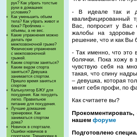
рук? Как убрать толстые
руки в домашних
- В идеале так и 
условиях?
Как уменьшить объем
квалифицированный т
тела? Как убрать живот и
Вас, попросит у Вас 
бока? Проблема –
объемы, а не вес.
жалобы на здоровье 
Какие упражнения можно
решение, что и как Вы 
делать при
межпозвоночной грыже?
Физические упражнения
- Так именно, что это
с межпозвоночной
грыжей.
болячки. Пока хожу в 
Каким спортом заняться?
чувствую себя на мн
Каким видом спорта
заняться? Девушка
такая, что спину надр
занимается спортом.
– девушка, которая то
Пришло время заняться
спортом
мнит себя профи, по фа
Калькулятор БЖУ для
похудения. Как похудеть
легко. Правильное
Как считаете вы?
питание для похудения.
Лучшие домашние
Прокомментировать, 
тренировки. Как
заниматься спортом
нашем
форуме
дома?
Новичок в спортзале.
Ошибки новичков в
Подготовлено специа
спортзале. Тренировки в