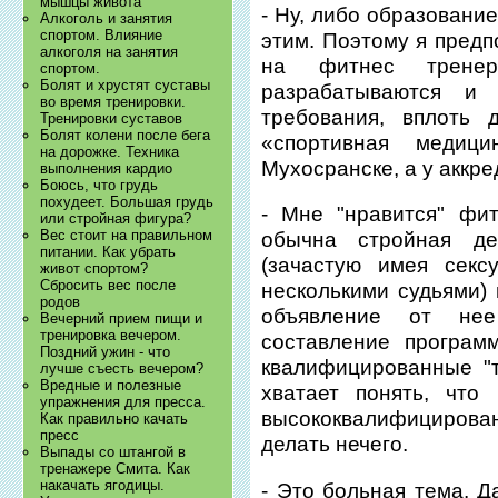
мышцы живота
- Ну, либо образовани
Алкоголь и занятия
спортом. Влияние
этим. Поэтому я предп
алкоголя на занятия
на фитнес тренер
спортом.
Болят и хрустят суставы
разрабатываются и
во время тренировки.
требования, вплоть 
Тренировки суставов
Болят колени после бега
«спортивная медиц
на дорожке. Техника
Мухосранске, а у аккр
выполнения кардио
Боюсь, что грудь
похудеет. Большая грудь
- Мне "нравится" фит
или стройная фигура?
Вес стоит на правильном
обычна стройная де
питании. Как убрать
(зачастую имея секс
живот спортом?
Сбросить вес после
несколькими судьями) 
родов
объявление от нее
Вечерний прием пищи и
тренировка вечером.
составление программ
Поздний ужин - что
квалифицированные "т
лучше съесть вечером?
Вредные и полезные
хватает понять, что
упражнения для пресса.
высококвалифицирован
Как правильно качать
пресс
делать нечего.
Выпады со штангой в
тренажере Смита. Как
накачать ягодицы.
- Это больная тема. Д