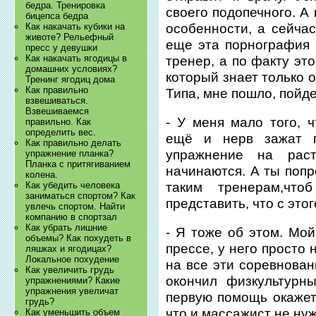
бедра. Тренировка
своего подопечного. А
бицепса бедра
особенности, а сейча
Как накачать кубики на
животе? Рельефный
еще эта порнография
пресс у девушки
Как накачать ягодицы в
тренер, а по факту эт
домашних условиях?
который знает только о
Тренинг ягодиц дома
Как правильно
Типа, мне пошло, пойде
взвешиваться.
Взвешиваемся
- У меня мало того, ч
правильно. Как
определить вес.
ещё и нерв зажат г
Как правильно делать
упражнение на рас
упражнение планка?
Планка с притягиванием
начинаются. А ты попр
колена.
таким тренерам,чт
Как убедить человека
заниматься спортом? Как
представить, что с этог
увлечь спортом. Найти
компанию в спортзал
Как убрать лишние
- Я тоже об этом. Мо
объемы? Как похудеть в
прессе, у него просто 
ляшках и ягодицах?
Локальное похудение
на все эти соревнован
Как увеличить грудь
окончил физкультурн
упражнениями? Какие
упражнения увеличат
первую помощь окажет 
грудь?
что и массажист не нуж
Как уменьшить объем