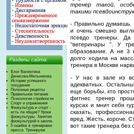
тренер такой, осо
такими псевдоинстру
- Правильно думаешь. 
и очень смешно выгля
псевдо тренеры. Да
"ветеринары ". У тр
образование. А не 3 
долго ходила на масс
Разделы сайта:
тренера в Москве нарв
Блог Валентина
Денисова-Мельникова
- У нас в зале из в
Истории успешного
адекватных. Остальные
похудения
Полезные рецепты
еще борьбы, кто просто
Правильное питание
фитнес тренер прош
Психология стройности
Спорт и упражнения
курсах и мнит себя гу
Физкультура и спорт -
сказать, профессионал
есть ли общее? Уроки
физкультуры. Занятия
вред. Жесть, короче. С
физкультурой в школе.
вот такие тренера без 
5 ошибок в тренировке
пресса. Тренируем