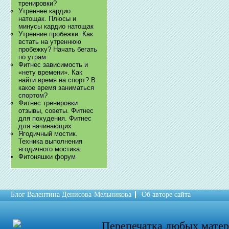
тренировки?
Утреннее кардио
натощак. Плюсы и
минусы кардио натощак
Утренние пробежки. Как
встать на утреннюю
пробежку? Начать бегать
по утрам
Фитнес зависимость и
«нету времени». Как
найти время на спорт? В
какое время заниматься
спортом?
Фитнес тренировки
отзывы, советы. Фитнес
для похудения. Фитнес
для начинающих
Ягодичный мостик.
Техника выполнения
ягодичного мостика.
Фитоняшки форум
Блог Валентина Денисова-Мельникова
Об авторе сайта
Перепечатка любых мате