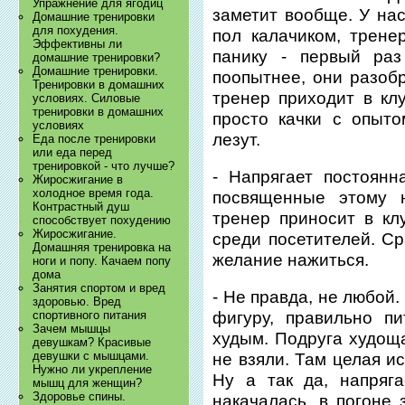
Упражнение для ягодиц
заметит вообще. У нас
Домашние тренировки
для похудения.
пол калачиком, трене
Эффективны ли
панику - первый раз
домашние тренировки?
Домашние тренировки.
поопытнее, они разоб
Тренировки в домашних
тренер приходит в кл
условиях. Силовые
тренировки в домашних
просто качки с опыто
условиях
лезут.
Еда после тренировки
или еда перед
тренировкой - что лучше?
- Напрягает постоянн
Жиросжигание в
холодное время года.
посвященные этому н
Контрастный душ
тренер приносит в кл
способствует похудению
Жиросжигание.
среди посетителей. С
Домашняя тренировка на
желание нажиться.
ноги и попу. Качаем попу
дома
Занятия спортом и вред
- Не правда, не любой
здоровью. Вред
спортивного питания
фигуру, правильно п
Зачем мышцы
худым. Подруга худоща
девушкам? Красивые
девушки с мышцами.
не взяли. Там целая и
Нужно ли укрепление
Ну а так да, напряга
мышц для женщин?
Здоровье спины.
накачалась, в погоне 