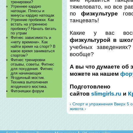
тренировки?
тяжеловато, но все ра
Утреннее кардио
натощак. Плюсы и
по
физкультуре
гово
минусы кардио натощак
танцевать!
Утренние пробежки. Как
встать на утреннюю
пробежку? Начать бегать
Какие у вас вос
по утрам
Фитнес зависимость и
физкультурой в шко
«нету времени». Как
учебных заведения
найти время на спорт? В
какое время заниматься
вообще?
спортом?
Фитнес тренировки
отзывы, советы. Фитнес
А вы что думаете об
для похудения. Фитнес
можете на нашем
фор
для начинающих
Ягодичный мостик.
Техника выполнения
Подготовле
ягодичного мостика.
Фитоняшки форум
сайтов
slimgirls.ru
и
К
‹ Спорт и упражнения
Вверх
5 
живота ›