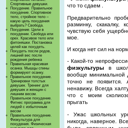
Спортивные девушки.
что то сдаем .
Похудение. Правильное
похудение. Спортивное
тело, стройное тело –
Предварительно проб
какую цель похудения
разминку, скакалку,
выбрать? Свобода.
Похудение. Цели в
чувствую себя ущербн
похудении. Свобода или
мое.
орех. Красивое тело или
фитоняшки. Постановка
целей как похудеть.
И когда нет сил на нор
Похудеть после родов,
лишний вес после
рождения ребенка
- Какой-то непрофесс
Правильная красивая
физкультуры
в школе
осанка. Мышцы спины
формируют осанку.
вообще минимальной д
Правильное похудение.
точно не появится.
Тренировки толстых
девушек. Тренинг для
ненавижу. Всегда халт
девушек и женщин с
лишним весом.
что с моим сколиоз
Правильное похудение.
прыгать
Фитнес программа для
людей с избыточным
весом
- Ужас школьных у
Правильное похудение.
Физкультура для
никогда, наверное. Вс
похудения. Физическая