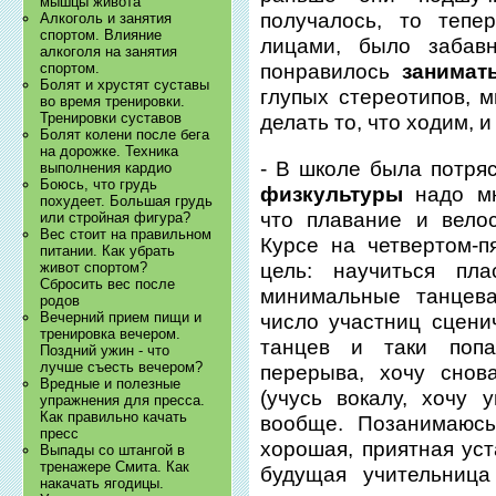
мышцы живота
получалось, то теп
Алкоголь и занятия
спортом. Влияние
лицами, было забав
алкоголя на занятия
спортом.
понравилось
занимат
Болят и хрустят суставы
глупых стереотипов, 
во время тренировки.
Тренировки суставов
делать то, что ходим, 
Болят колени после бега
на дорожке. Техника
- В школе была потря
выполнения кардио
Боюсь, что грудь
физкультуры
надо мн
похудеет. Большая грудь
что плавание и вело
или стройная фигура?
Вес стоит на правильном
Курсе на четвертом-п
питании. Как убрать
цель: научиться пла
живот спортом?
Сбросить вес после
минимальные танцева
родов
Вечерний прием пищи и
число участниц сцени
тренировка вечером.
танцев и таки попа
Поздний ужин - что
лучше съесть вечером?
перерыва, хочу снов
Вредные и полезные
(учусь вокалу, хочу 
упражнения для пресса.
Как правильно качать
вообще. Позанимаюсь
пресс
хорошая, приятная уст
Выпады со штангой в
тренажере Смита. Как
будущая учительница
накачать ягодицы.