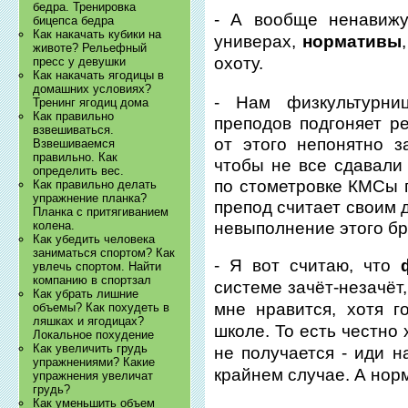
бедра. Тренировка
- А вообще ненави
бицепса бедра
Как накачать кубики на
универах,
нормативы
животе? Рельефный
охоту.
пресс у девушки
Как накачать ягодицы в
домашних условиях?
- Нам физкультурни
Тренинг ягодиц дома
Как правильно
преподов подгоняет р
взвешиваться.
от этого непонятно 
Взвешиваемся
правильно. Как
чтобы не все сдавали
определить вес.
по стометровке КМСы 
Как правильно делать
упражнение планка?
препод считает своим д
Планка с притягиванием
невыполнение этого бр
колена.
Как убедить человека
заниматься спортом? Как
- Я вот считаю, что
увлечь спортом. Найти
компанию в спортзал
системе зачёт-незачёт,
Как убрать лишние
мне нравится, хотя 
объемы? Как похудеть в
ляшках и ягодицах?
школе. То есть честно
Локальное похудение
Как увеличить грудь
не получается - иди н
упражнениями? Какие
крайнем случае. А нор
упражнения увеличат
грудь?
Как уменьшить объем