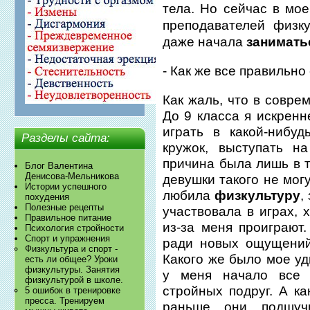
тела. Но сейчас в мо
преподавателей физк
даже начала
занимать
- Как же все правильно
Как жаль, что в совре
До 9 класса я искренн
играть в какой-нибу
Разделы сайта:
кружок, выступать н
причина была лишь в т
Блог Валентина
Денисова-Мельникова
девушки такого не могу
Истории успешного
любила
физкультуру
,
похудения
Полезные рецепты
участвовала в играх, 
Правильное питание
из-за меня проиграют.
Психология стройности
Спорт и упражнения
ради новых ощущений
Физкультура и спорт -
Какого же было мое уд
есть ли общее? Уроки
физкультуры. Занятия
у меня начало все 
физкультурой в школе.
стройных подруг. А ка
5 ошибок в тренировке
пресса. Тренируем
раньше они подшуч