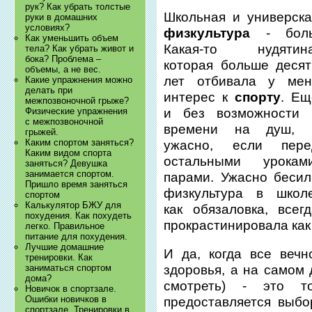
рук? Как убрать толстые
Школьная и универска
руки в домашних
условиях?
физкультура
- боль
Как уменьшить объем
Какая-то нудятина
тела? Как убрать живот и
бока? Проблема –
которая больше десят
объемы, а не вес.
лет отбивала у мен
Какие упражнения можно
делать при
интерес к
спорту
. Ещ
межпозвоночной грыже?
и без возможности 
Физические упражнения
с межпозвоночной
времени на душ, 
грыжей.
Каким спортом заняться?
ужасно, если пере
Каким видом спорта
остальными уроками
заняться? Девушка
занимается спортом.
парами. Ужасно бесил
Пришло время заняться
физкультура в школе
спортом
Калькулятор БЖУ для
как обязаловка, всег
похудения. Как похудеть
прокрастинировала как 
легко. Правильное
питание для похудения.
Лучшие домашние
И да, когда все веч
тренировки. Как
заниматься спортом
здоровья, а на самом 
дома?
смотреть) - это т
Новичок в спортзале.
Ошибки новичков в
предоставляется выбор
спортзале. Тренировки в