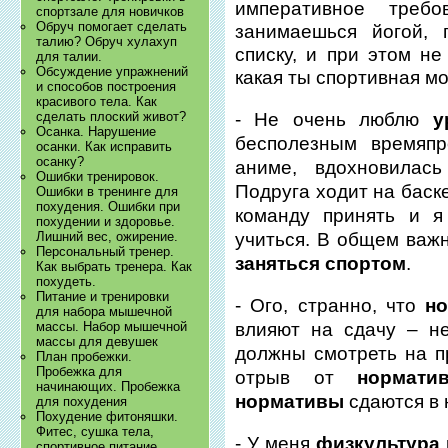
императивное треб
спортзале для новичков
Обруч помогает сделать
занимаешься йогой, 
талию? Обруч хулахуп
списку, и при этом не
для талии.
Обсуждение упражнений
какая ты спортивная м
и способов построения
красивого тела. Как
- Не очень люблю
ур
сделать плоский живот?
Осанка. Нарушение
бесполезным времяпр
осанки. Как исправить
осанку?
аниме, вдохновилась
Ошибки тренировок.
Подруга ходит на баск
Ошибки в тренинге для
похудения. Ошибки при
команду принять и я
похудении и здоровье.
учиться. В общем важ
Лишний вес, ожирение.
Персональный тренер.
заняться спортом
.
Как выбрать тренера. Как
похудеть.
Питание и тренировки
- Ого, странно, что
н
для набора мышечной
влияют на сдачу – н
массы. Набор мышечной
массы для девушек
должны смотреть на пр
План пробежки.
Пробежка для
отрыв от
нормати
начинающих. Пробежка
нормативы
сдаются в 
для похудения
Похудение фитоняшки.
Фитес, сушка тела,
- У меня
физкультура
спортивное питание.