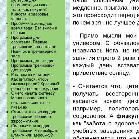
были сплошным уни
культура для
нормализации массы
медленно, прыгала низк
тела. Как похудеть.
это происходит перед 
Красота и здоровье
человека.
почем зря - не лучшее 
Пробежки в холодное
время года. Бег зимой и
осенью
- Прямо мысли мои
Программа для
спортзала. Первые
универом. С обязало
тренировки в спортзале.
нравилась йога, но н
Новичок в тренажерном
зале
занятия строго 2 раза
Программа для ягодиц.
каждый день встава
Программа тренировок
для ягодиц
приветствие солнцу.
Рост мышц и питание.
Как питаться, чтобы
мышцы росли? Красивый
- Считается что, цит
рельеф после похудения
получать всесторон
С чего начать фитнес?
Меню правильного
касается всяких ди
питания и советы по
питанию
например, политолог
Сжигают ли жир кардио
социология. А
физкул
тренировки. Правила
жиросжигания
как "забота о здоров
Силовые или кардио
учебных заведениях 
тренировки. Что выбрать:
штангу или аэробику?
обучения идти, что, на