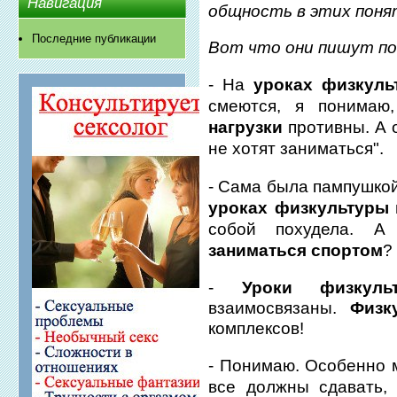
Навигация
общность в этих поня
Последние публикации
Вот что они пишут по
- На
уроках физкуль
смеются, я понимаю
нагрузки
противны. А 
не хотят заниматься".
- Сама была пампушкой
уроках физкультуры
собой похудела. 
заниматься спортом
?
-
Уроки физкуль
взаимосвязаны.
Физк
комплексов!
- Понимаю. Особенно 
все должны сдавать,