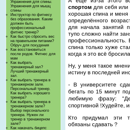
А ещё из-за этого в
Упражнения для спины.
Упражнения для мышц
спортом
для себя или 
спины
хорошая спина и меня 
Инструктор по фитнесу
без образования. Каким
определённого возрас
должен быть
для начала занятий 
профессиональный
фитнес тренер?
тупо сложно найти зан
Как быстро сбросить вес
профессиональность. 
на правильном питании?
Обруч для похудения
спина только хуже ста
Как восстановиться
когда я это всё бросила
после родов. Фитнес для
мам
Как выбрать
Ну, у меня такое мнен
тренажерный зал?
Лучший тренажерный
истину в последней ин
зал.
Как выбрать тренера в
- В университете сд
тренажерном зале.
Персональный тренер.
бегать по 15 минут п
Как выбрать хорошего
тренера?
любимую фразу: "Д
Как выбрать тренера в
спортивной !Худейте, и
тренажерном зале?
Выбор персонального
тренера. Нужен ли
Кто придумал эти
тренер в тренажерном
обязаны сдавать ?
зале?
Как накачать бицепс