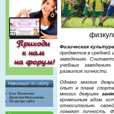
физкул
Физическая культур
предметов в средней 
заведениях. Считает
учебных заведениях
развития личности.
Однако многие деву
Навигация по сайту
опыт в плане спорта
многих девушек
зан
Блог Валентина
Денисова-Мельникова
кромешным адом, ист
Об авторе сайта
относительно свое
ломают личность. Ф