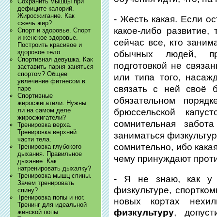
Сохранить мышцы при
дефиците калорий.
Жиросжигание. Как
- Жесть какая. Если о
сжечь жир?
какое-либо развитие,
Спорт и здоровье. Спорт
и женское здоровье.
сейчас все, кто заним
Построить красивое и
здоровое тело.
обычных людей, пр
Спортивная девушка. Как
подготовкой не связан
заставить парня заняться
спортом? Общее
или типа того, наса
увлечение фитнесом в
связать с ней своё 
паре
Спортивные
обязательном порядк
жиросжигатели. Нужны
ли на самом деле
брюссельской капус
жиросжигатели?
сомнительная забот
Тренировка верха.
Тренировка верхней
заниматься физкультур
части тела.
сомнительно, ибо какая
Тренировка глубокого
дыхания. Правильное
чему принуждают проти
дыхание. Как
натренировать дыхалку?
Тренировка мышц спины.
- Я не знаю, как у
Зачем тренировать
физкультуре, спортком
спину?
Тренировка попы и ног.
новых кортах нехи
Тренинг для идеальной
физкультуру
, допуст
женской попы