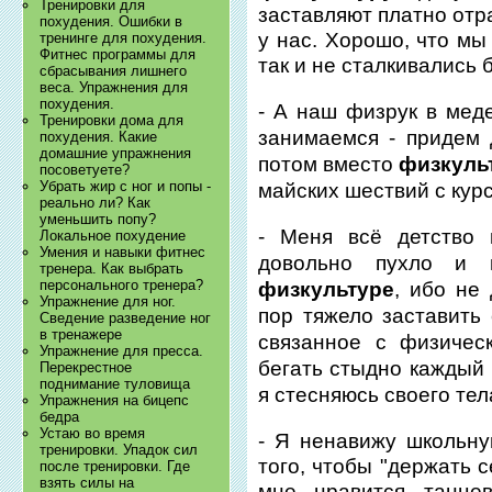
Тренировки для
заставляют платно отр
похудения. Ошибки в
у нас. Хорошо, что мы
тренинге для похудения.
Фитнес программы для
так и не сталкивались 
сбрасывания лишнего
веса. Упражнения для
похудения.
- А наш физрук в меде
Тренировки дома для
занимаемся - придем
похудения. Какие
домашние упражнения
потом вместо
физкуль
посоветуете?
Убрать жир с ног и попы -
майских шествий с кур
реально ли? Как
уменьшить попу?
- Меня всё детство 
Локальное похудение
Умения и навыки фитнес
довольно пухло и 
тренера. Как выбрать
персонального тренера?
физкультуре
, ибо не
Упражнение для ног.
пор тяжело заставить 
Сведение разведение ног
в тренажере
связанное с физичес
Упражнение для пресса.
бегать стыдно каждый 
Перекрестное
поднимание туловища
я стесняюсь своего тел
Упражнения на бицепс
бедра
Устаю во время
- Я ненавижу школьн
тренировки. Упадок сил
того, чтобы "держать с
после тренировки. Где
взять силы на
мне нравится танце