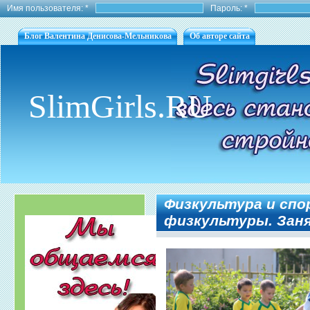
Имя пользователя:
*
Пароль:
*
Блог Валентина Денисова-Мельникова
Об авторе сайта
SlimGirls.RU
Физкультура и спо
физкультуры. Зан