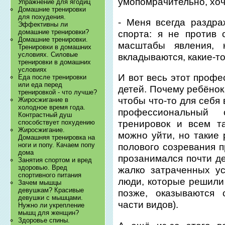
умопомрачительно, хоч
Упражнение для ягодиц
Домашние тренировки
для похудения.
- Меня всегда раздр
Эффективны ли
домашние тренировки?
спорта: я не против 
Домашние тренировки.
масштабы явления, к
Тренировки в домашних
условиях. Силовые
вкладываются, какие-т
тренировки в домашних
условиях
И вот весь этот проф
Еда после тренировки
или еда перед
детей. Почему ребёнок
тренировкой - что лучше?
чтобы что-то для себя
Жиросжигание в
холодное время года.
профессиональный
Контрастный душ
способствует похудению
тренировок и всем та
Жиросжигание.
можно уйти, но такие
Домашняя тренировка на
ноги и попу. Качаем попу
полового созревания п
дома
прозанимался почти де
Занятия спортом и вред
здоровью. Вред
жалко затраченных у
спортивного питания
люди, которые решили
Зачем мышцы
девушкам? Красивые
позже, оказываются 
девушки с мышцами.
части видов).
Нужно ли укрепление
мышц для женщин?
Здоровье спины.