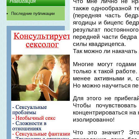
Что мне лично не нра
Навигация
также однообразной те
Последние публикации
(передняя часть бед
ягодицы и бицепс бедр
результат постоянно
передней части бедра
силы квадрицепса.
Так можно ли накачать
Многие могут годами 
только к такой работе
менее активными и, с
Но можно научиться пе
Для этого не прибега
Чтобы почувствоват
концентрироваться на 
изолированно!
Что это значит? Это