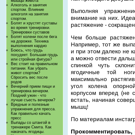
мышцы живота
Алкоголь и занятия
спортом. Влияние
Выполняя упражнени
алкоголя на занятия
внимание на них. Иде
спортом.
Болят и хрустят суставы
растяжение - сокращен
во время тренировки.
Тренировки суставов
Чем больше растяжен
Болят колени после бега
на дорожке. Техника
Например, тот же вып
выполнения кардио
Боюсь, что грудь
и при этом далеко не 
похудеет. Большая грудь
а можно отвести дальш
или стройная фигура?
Вес стоит на правильном
спинкой чуть склон
питании. Как убрать
ягодичные той ног
живот спортом?
Сбросить вес после
максимально растяги
родов
угол колена опорно
Вечерний прием пищи и
тренировка вечером.
корпусом вперед (не с
Поздний ужин - что
встать, начиная совер
лучше съесть вечером?
Вредные и полезные
мышц!
упражнения для пресса.
Как правильно качать
пресс
По материалам инстагра
Выпады со штангой в
тренажере Смита. Как
Прокомментировать, 
накачать ягодицы.