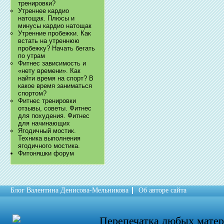
тренировки?
Утреннее кардио
натощак. Плюсы и
минусы кардио натощак
Утренние пробежки. Как
встать на утреннюю
пробежку? Начать бегать
по утрам
Фитнес зависимость и
«нету времени». Как
найти время на спорт? В
какое время заниматься
спортом?
Фитнес тренировки
отзывы, советы. Фитнес
для похудения. Фитнес
для начинающих
Ягодичный мостик.
Техника выполнения
ягодичного мостика.
Фитоняшки форум
Блог Валентина Денисова-Мельникова
Об авторе сайта
Перепечатка любых мате