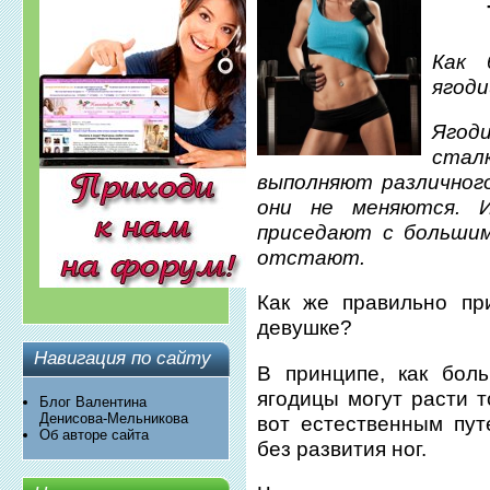
Как 
ягоди
Ягод
стал
выполняют различного
они не меняются. 
приседают с большим
отстают.
Как же правильно пр
девушке?
Навигация по сайту
В принципе, как бол
ягодицы могут расти т
Блог Валентина
Денисова-Мельникова
вот естественным пут
Об авторе сайта
без развития ног.