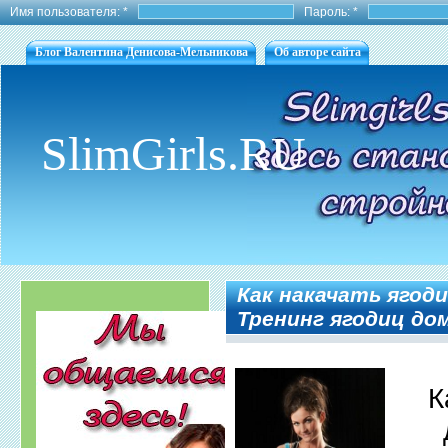
Имя пользователя:
*
Пароль:
*
Блог Валентина Денисова-Мельникова
Об авторе сайта
SlimGirls.RU
Как накачать ягод
Тренинг ягодиц до
К