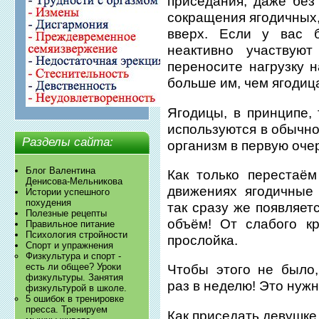
приседания, даже без
сокращения ягодичных
вверх. Если у вас 
неактивно участвую
переносите нагрузку 
больше им, чем ягодиц
Ягодицы, в принципе,
используются в обычно
Разделы сайта:
организм в первую оче
Блог Валентина
Как только перестаём
Денисова-Мельникова
движениях ягодичные
Истории успешного
похудения
так сразу же появляет
Полезные рецепты
объём! От слабого к
Правильное питание
Психология стройности
прослойка.
Спорт и упражнения
Физкультура и спорт -
есть ли общее? Уроки
Чтобы этого не было,
физкультуры. Занятия
раз в неделю! Это нужн
физкультурой в школе.
5 ошибок в тренировке
пресса. Тренируем
Как приседать девушке