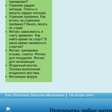
тренировки?
Утреннее кардио
натощак. Плюсы и
минусы кардио натощак
Утренние пробежки. Как
встать на утреннюю
пробежку? Начать бегать
по утрам
Фитнес зависимость и
«нету времени». Как
найти время на спорт? В
какое время заниматься
спортом?
Фитнес тренировки
отзывы, советы. Фитнес
для похудения. Фитнес
для начинающих
Ягодичный мостик.
Техника выполнения
ягодичного мостика.
Фитоняшки форум
Блог Валентина Денисова-Мельникова
Об авторе сайта
Перепечатка любых мате