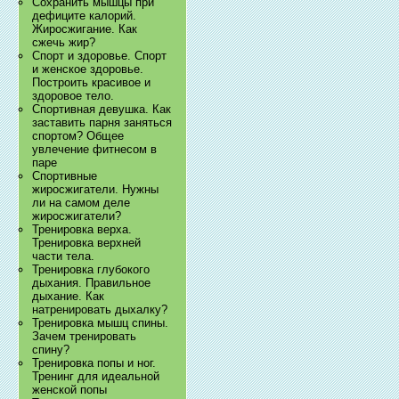
Сохранить мышцы при
дефиците калорий.
Жиросжигание. Как
сжечь жир?
Спорт и здоровье. Спорт
и женское здоровье.
Построить красивое и
здоровое тело.
Спортивная девушка. Как
заставить парня заняться
спортом? Общее
увлечение фитнесом в
паре
Спортивные
жиросжигатели. Нужны
ли на самом деле
жиросжигатели?
Тренировка верха.
Тренировка верхней
части тела.
Тренировка глубокого
дыхания. Правильное
дыхание. Как
натренировать дыхалку?
Тренировка мышц спины.
Зачем тренировать
спину?
Тренировка попы и ног.
Тренинг для идеальной
женской попы