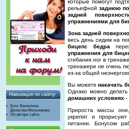
которые помогут подт
рельефной
заднюю по
задней поверхно
упражнениями для би
Зона задней поверхно
весь день сидим на по
бицепс бедра
переж
упражнения для бице
сгибания ног в тренаж
тренажере не очень лю
из-за общей неэнергое
Вы можете
накачать б
Однако можно делат
Навигация по сайту
домашних условиях
-
Блог Валентина
Прироста массы они,
Денисова-Мельникова
Об авторе сайта
укрепят и прорисую
питании. Бонусом ра