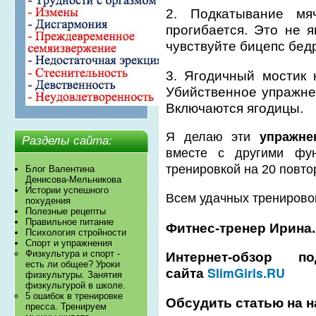
2. Подкатывание мя
прогибается. Это не я
чувствуйте бицепс бед
3. Ягодичный мостик 
Убийственное упражне
Включаются ягодицы.
Я делаю эти
упражне
Разделы сайта:
вместе с другими фу
тренировкой на 20 повто
Блог Валентина
Денисова-Мельникова
Истории успешного
Всем удачных тренирово
похудения
Полезные рецепты
Правильное питание
Фитнес-тренер Ирина.
Психология стройности
Спорт и упражнения
Физкультура и спорт -
Интернет-обзор п
есть ли общее? Уроки
SlimGirls.RU
сайта
физкультуры. Занятия
физкультурой в школе.
5 ошибок в тренировке
Обсудить статью на
пресса. Тренируем