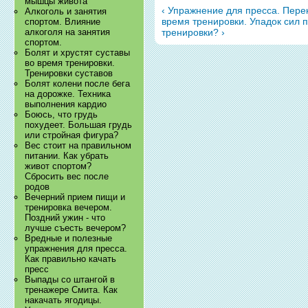
мышцы живота
‹ Упражнение для пресса. Пер
Алкоголь и занятия
время тренировки. Упадок сил п
спортом. Влияние
тренировки? ›
алкоголя на занятия
спортом.
Болят и хрустят суставы
во время тренировки.
Тренировки суставов
Болят колени после бега
на дорожке. Техника
выполнения кардио
Боюсь, что грудь
похудеет. Большая грудь
или стройная фигура?
Вес стоит на правильном
питании. Как убрать
живот спортом?
Сбросить вес после
родов
Вечерний прием пищи и
тренировка вечером.
Поздний ужин - что
лучше съесть вечером?
Вредные и полезные
упражнения для пресса.
Как правильно качать
пресс
Выпады со штангой в
тренажере Смита. Как
накачать ягодицы.