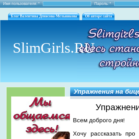
Имя пользователя:
*
Пароль:
*
Блог Валентина Денисова-Мельникова
Об авторе сайта
SlimGirls.RU
Упражнения на биц
Упражнени
Всем доброго дня
!
Хочу рассказать про