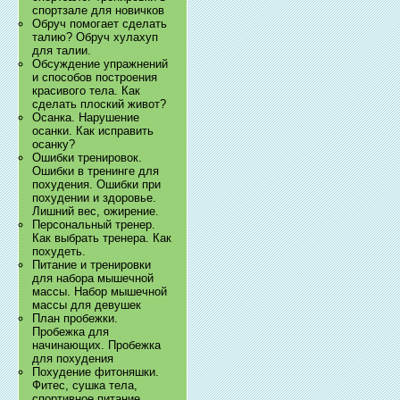
спортзале для новичков
Обруч помогает сделать
талию? Обруч хулахуп
для талии.
Обсуждение упражнений
и способов построения
красивого тела. Как
сделать плоский живот?
Осанка. Нарушение
осанки. Как исправить
осанку?
Ошибки тренировок.
Ошибки в тренинге для
похудения. Ошибки при
похудении и здоровье.
Лишний вес, ожирение.
Персональный тренер.
Как выбрать тренера. Как
похудеть.
Питание и тренировки
для набора мышечной
массы. Набор мышечной
массы для девушек
План пробежки.
Пробежка для
начинающих. Пробежка
для похудения
Похудение фитоняшки.
Фитес, сушка тела,
спортивное питание.