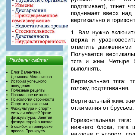
подтягивает), тянет чт
поднимает вверх над г
вертикально и горизон
1. Вам нужно включит
верха
и уравновесить 
ответить движениями 
Получается вертикаль
Разделы сайта:
тяга и жим. Четыре 
выполнять.
Блог Валентина
Денисова-Мельникова
Вертикальная тяга: т
Истории успешного
похудения
голову, подтягивания.
Полезные рецепты
Правильное питание
Психология стройности
Вертикальный жим: жим
Спорт и упражнения
отжимания от брусьев,
Физкультура и спорт -
есть ли общее? Уроки
физкультуры. Занятия
Горизонтальная тяга:
физкультурой в школе.
нижнего блока, тяга 
5 ошибок в тренировке
пресса. Тренируем
наклоне с упором, под