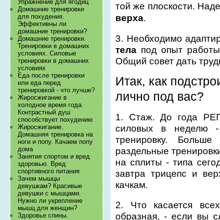
Упражнение для ягодиц
той же плоскости. Над
Домашние тренировки
верха
.
для похудения.
Эффективны ли
домашние тренировки?
3. Необходимо адапти
Домашние тренировки.
Тренировки в домашних
тела
под опыт работы 
условиях. Силовые
Общий совет дать труд
тренировки в домашних
условиях
Еда после тренировки
Итак, как подстро
или еда перед
тренировкой - что лучше?
лично под вас?
Жиросжигание в
холодное время года.
Контрастный душ
1. Стаж. До года РЕ
способствует похудению
силовых в неделю 
Жиросжигание.
Домашняя тренировка на
тренировку. Больш
ноги и попу. Качаем попу
дома
раздельные тренировки
Занятия спортом и вред
на сплиты - типа сего
здоровью. Вред
спортивного питания
завтра трицепс и вер
Зачем мышцы
качкам.
девушкам? Красивые
девушки с мышцами.
Нужно ли укрепление
2. Что касается все
мышц для женщин?
образная, - если вы с
Здоровье спины.