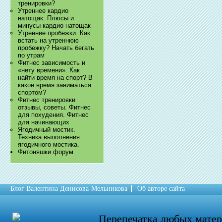
тренировки?
Утреннее кардио
натощак. Плюсы и
минусы кардио натощак
Утренние пробежки. Как
встать на утреннюю
пробежку? Начать бегать
по утрам
Фитнес зависимость и
«нету времени». Как
найти время на спорт? В
какое время заниматься
спортом?
Фитнес тренировки
отзывы, советы. Фитнес
для похудения. Фитнес
для начинающих
Ягодичный мостик.
Техника выполнения
ягодичного мостика.
Фитоняшки форум
Блог Валентина Денисова-Мельникова
Об авторе сайта
Перепечатка любых мате