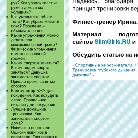
Надеюсь, благодаря
рук? Как убрать толстые
руки в домашних
принцип тренировки ве
условиях?
Как уменьшить объем
Фитнес-тренер Ирина.
тела? Как убрать живот и
бока? Проблема –
объемы, а не вес.
Материал подг
Какие упражнения можно
SlimGirls.RU
делать при
сайтов
и
межпозвоночной грыже?
Физические упражнения
Обсудить статью на
с межпозвоночной
грыжей.
Каким спортом заняться?
‹ Спортивные жиросжигатели. 
Каким видом спорта
Тренировка глубокого дыхания.
заняться? Девушка
дыхалку? ›
занимается спортом.
Пришло время заняться
спортом
Калькулятор БЖУ для
похудения. Как похудеть
легко. Правильное
питание для похудения.
Лучшие домашние
тренировки. Как
заниматься спортом
дома?
Новичок в спортзале.
Ошибки новичков в
спортзале. Тренировки в