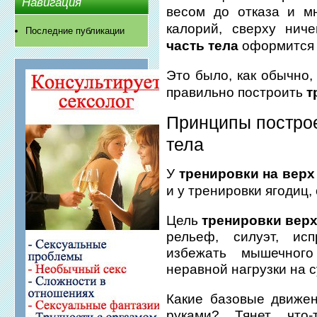
Навигация
весом до отказа и м
калорий, сверху ниче
Последние публикации
часть тела
оформится 
Это было, как обычно,
правильно построить
т
Принципы построе
тела
У
тренировки на верх
и у тренировки ягодиц,
Цель
тренировки верх
рельеф, силуэт, исп
избежать мышечног
неравной нагрузки на 
Какие базовые движе
руками? Тянет что