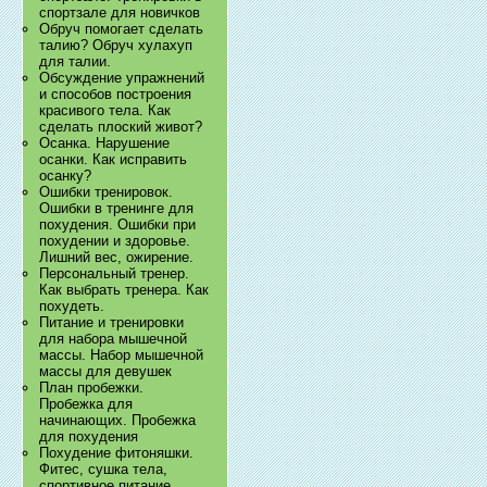
спортзале для новичков
Обруч помогает сделать
талию? Обруч хулахуп
для талии.
Обсуждение упражнений
и способов построения
красивого тела. Как
сделать плоский живот?
Осанка. Нарушение
осанки. Как исправить
осанку?
Ошибки тренировок.
Ошибки в тренинге для
похудения. Ошибки при
похудении и здоровье.
Лишний вес, ожирение.
Персональный тренер.
Как выбрать тренера. Как
похудеть.
Питание и тренировки
для набора мышечной
массы. Набор мышечной
массы для девушек
План пробежки.
Пробежка для
начинающих. Пробежка
для похудения
Похудение фитоняшки.
Фитес, сушка тела,
спортивное питание.