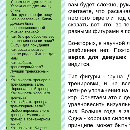
Упражнения для спины.
вам будет сложно, рук
Упражнения для мышц
считаете, что раскач
спины
Инструктор по фитнесу
немного окрепли под 
без образования. Каким
должен быть
сказать вот что: во-
профессиональный
разными фигурами в по
фитнес тренер?
Как быстро сбросить вес
на правильном питании?
Во-вторых, в научной л
Обруч для похудения
разбиения нет. Поэ
Как восстановиться
после родов. Фитнес для
верха для девушек
-
мам
Как выбрать
видится.
тренажерный зал?
Лучший тренажерный
Тип фигуры - груша. 
зал.
Как выбрать тренера в
тренировки, и на вс
тренажерном зале.
Персональный тренер.
четыре упражнения на 
Как выбрать хорошего
кор. Сочетаем это с д
тренера?
Как выбрать тренера в
уравновесить визуал
тренажерном зале?
низ. Больше года в з
Выбор персонального
тренера. Нужен ли
Одна - хорошая силова
тренер в тренажерном
зале?
принципе, может быть 
Как накачать бицепс