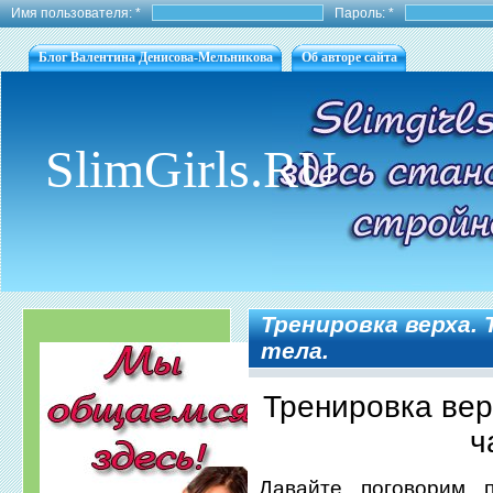
Имя пользователя:
*
Пароль:
*
Блог Валентина Денисова-Мельникова
Об авторе сайта
SlimGirls.RU
Тренировка верха.
тела.
Тренировка вер
ч
Давайте поговорим