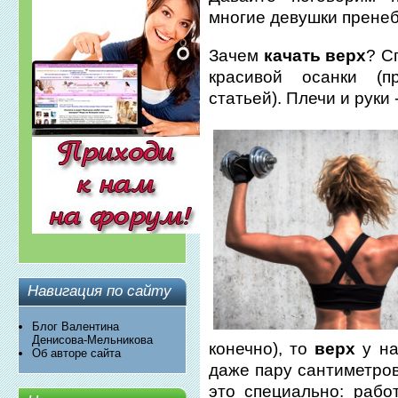
многие девушки пренеб
Зачем
качать верх
? С
красивой осанки (п
статьей). Плечи и руки 
Навигация по сайту
Блог Валентина
Денисова-Мельникова
конечно), то
верх
у на
Об авторе сайта
даже пару сантиметров
это специально: рабо