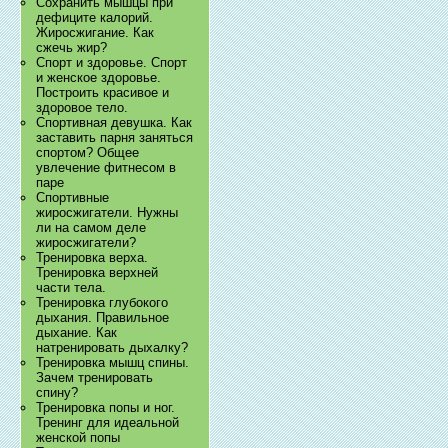
Сохранить мышцы при
дефиците калорий.
Жиросжигание. Как
сжечь жир?
Спорт и здоровье. Спорт
и женское здоровье.
Построить красивое и
здоровое тело.
Спортивная девушка. Как
заставить парня заняться
спортом? Общее
увлечение фитнесом в
паре
Спортивные
жиросжигатели. Нужны
ли на самом деле
жиросжигатели?
Тренировка верха.
Тренировка верхней
части тела.
Тренировка глубокого
дыхания. Правильное
дыхание. Как
натренировать дыхалку?
Тренировка мышц спины.
Зачем тренировать
спину?
Тренировка попы и ног.
Тренинг для идеальной
женской попы