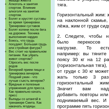
мышцы живота
тяга.
Алкоголь и занятия
спортом. Влияние
алкоголя на занятия
Горизонтальный жим: ж
спортом.
Болят и хрустят суставы
на наклонной скамье,
во время тренировки.
лёжа, жим от груди сид
Тренировки суставов
Болят колени после бега
на дорожке. Техника
2. Следите, чтобы н
выполнения кардио
Боюсь, что грудь
было перекосов 
похудеет. Большая грудь
нагрузке. То есть
или стройная фигура?
Вес стоит на правильном
например: вы тяните 
питании. Как убрать
поясу 30 кг на 12 ра
живот спортом?
Сбросить вес после
(горизонтальная тяга),
родов
Вечерний прием пищи и
от груди с 30 кг може
тренировка вечером.
жать только 3 раз
Поздний ужин - что
лучше съесть вечером?
горизонтальный жим)
Вредные и полезные
Значит вам над
упражнения для пресса.
Как правильно качать
добавить повторы или
пресс
Выпады со штангой в
поднимаемый вес. И 
тренажере Смита. Как
программе пять горизо
накачать ягодицы.