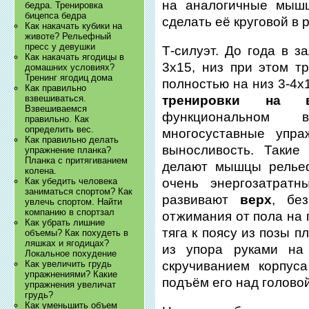
на аналогичные мышц
бедра. Тренировка
бицепса бедра
сделать её круговой в 
Как накачать кубики на
животе? Рельефный
пресс у девушки
Т-силуэт. До года в з
Как накачать ягодицы в
3х15, низ при этом т
домашних условиях?
Тренинг ягодиц дома
полностью на низ 3-4х
Как правильно
тренировки на в
взвешиваться.
Взвешиваемся
функциональном 
правильно. Как
определить вес.
многосуставные упр
Как правильно делать
выносливость. Такие
упражнение планка?
Планка с притягиванием
делают мышцы рельеф
колена.
очень энергозатрат
Как убедить человека
заниматься спортом? Как
развивают
верх
, бе
увлечь спортом. Найти
компанию в спортзал
отжимания от пола на 
Как убрать лишние
тяга к поясу из позы п
объемы? Как похудеть в
ляшках и ягодицах?
из упора руками на 
Локальное похудение
скручиванием корпус
Как увеличить грудь
упражнениями? Какие
подъём его над голово
упражнения увеличат
грудь?
Как уменьшить объем