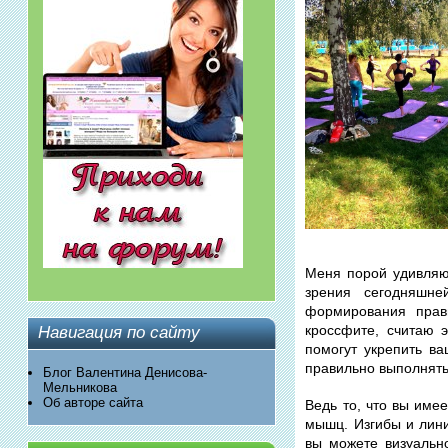
Меня порой удивляют
зрения сегодняшн
формирования прав
кроссфите, считаю 
Навигация по сайту
помогут укрепить в
правильно выполнят
Блог Валентина Денисова-
Мельникова
Об авторе сайта
Ведь то, что вы име
мышц. Изгибы и лин
вы можете визуальн