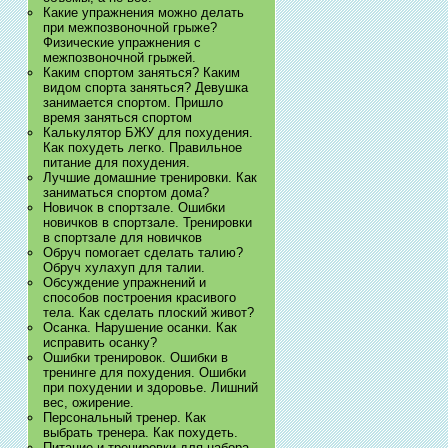
Какие упражнения можно делать
при межпозвоночной грыже?
Физические упражнения с
межпозвоночной грыжей.
Каким спортом заняться? Каким
видом спорта заняться? Девушка
занимается спортом. Пришло
время заняться спортом
Калькулятор БЖУ для похудения.
Как похудеть легко. Правильное
питание для похудения.
Лучшие домашние тренировки. Как
заниматься спортом дома?
Новичок в спортзале. Ошибки
новичков в спортзале. Тренировки
в спортзале для новичков
Обруч помогает сделать талию?
Обруч хулахуп для талии.
Обсуждение упражнений и
способов построения красивого
тела. Как сделать плоский живот?
Осанка. Нарушение осанки. Как
исправить осанку?
Ошибки тренировок. Ошибки в
тренинге для похудения. Ошибки
при похудении и здоровье. Лишний
вес, ожирение.
Персональный тренер. Как
выбрать тренера. Как похудеть.
Питание и тренировки для набора