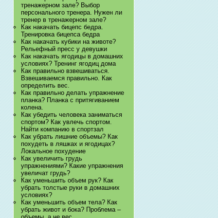
тренажерном зале? Выбор
персонального тренера. Нужен ли
тренер в тренажерном зале?
Как накачать бицепс бедра.
Тренировка бицепса бедра
Как накачать кубики на животе?
Рельефный пресс у девушки
Как накачать ягодицы в домашних
условиях? Тренинг ягодиц дома
Как правильно взвешиваться.
Взвешиваемся правильно. Как
определить вес.
Как правильно делать упражнение
планка? Планка с притягиванием
колена.
Как убедить человека заниматься
спортом? Как увлечь спортом.
Найти компанию в спортзал
Как убрать лишние объемы? Как
похудеть в ляшках и ягодицах?
Локальное похудение
Как увеличить грудь
упражнениями? Какие упражнения
увеличат грудь?
Как уменьшить объем рук? Как
убрать толстые руки в домашних
условиях?
Как уменьшить объем тела? Как
убрать живот и бока? Проблема –
объемы, а не вес.