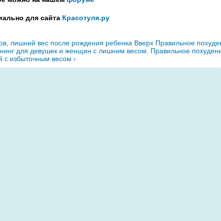
иально для сайта
Красотуля.ру
дов, лишний вес после рождения ребенка
Вверх
Правильное похуде
енинг для девушек и женщин с лишним весом. Правильное похуден
 с избыточным весом ›