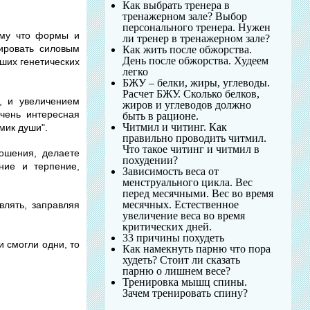
Как выбрать тренера в
тренажерном зале? Выбор
персонального тренера. Нужен
ому что формы и
ли тренер в тренажерном зале?
ировать силовым
Как жить после обжорства.
День после обжорства. Худеем
ших генетических
легко
БЖУ – белки, жиры, углеводы.
Расчет БЖУ. Сколько белков,
, и увеличением
жиров и углеводов должно
чень интересная
быть в рационе.
Читмил и читинг. Как
мик души".
правильно проводить читмил.
Что такое читинг и читмил в
ношения, делаете
похудении?
ние и терпение,
Зависимость веса от
менструального цикла. Вес
перед месячными. Вес во время
месячных. Естественное
влять, заправляя
увеличение веса во время
критических дней.
33 причины похудеть
и смогли одни, то
Как намекнуть парню что пора
худеть? Стоит ли сказать
парню о лишнем весе?
Тренировка мышц спины.
Зачем тренировать спину?