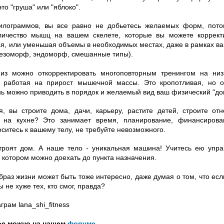
то "груша" или "яблоко".
килограммов, вы все равно не добьетесь желаемых форм, пот
личество мышц на вашем скелете, которые вы можете коррект
я, или уменьшая объемы в необходимых местах, даже в рамках ва
мезоморф, эндоморф, смешанные типы).
из можно откорректировать многоповторным тренингом на низ
, работая на прирост мышечной массы. Это кропотливая, но о
ень можно приводить в порядок и желаемый вид ваш физический "до
я, вы строите дома, дачи, карьеру, растите детей, строите от
 на кухне? Это занимает время, планирование, финансирова
ситесь к вашему телу, не требуйте невозможного.
троят дом. А наше тело - уникальная машина! Учитесь ею упра
 котором можно доехать до пункта назначения.
браз жизни может быть тоже интересно, даже думая о том, что есл
 не хуже тех, кто смог, правда?
рам lana_shi_fitness
ое можно на нашем
форуме