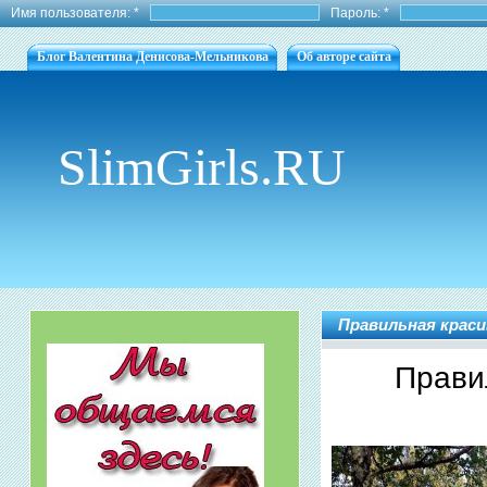
Имя пользователя:
*
Пароль:
*
Блог Валентина Денисова-Мельникова
Об авторе сайта
SlimGirls.RU
Правильная крас
Прави