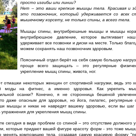
просто изгибы или линии?
Нет – это ваши крепкие мышцы тела. Красивая и зд
это позвоночник, который удерживается со всех с
мышечному корсету, не только спины, а всего тела.
Мышцы спины, внутрибрюшные мышцы и мышцы кора 
внутрибрюшное давление, которое вытягивает наш
удерживает все позвонки и диски на месте. Только бла
можем сохранять наш позвоночник здоровым.
Поясничный отдел берёт на себя самую большую нагрузк
проще всего защищать – это регулярные физичес
укрепление мышц спины, живота, ног.
 отмашки некоторых женщин от спортивной нагрузки, ведь это х
ей моды на фитнес, а именно здоровья. Как укрепить м
ильной осанки? Конечно, я не сторонница бешеной увлеченн
это даже опасным для здоровья, но йога, пилатес, регулярные 
аши мышцы и никак не навредят вашему здоровью, если вы шаг
ь упражнения для укрепления мышц спины.
ете сегодня в виде проблем со спиной – это отсутствие должного
ии, которые придают вашей фигуре красоту форм - это тоже мыш
о менять композицию тела, создавая самую красивую форму "п