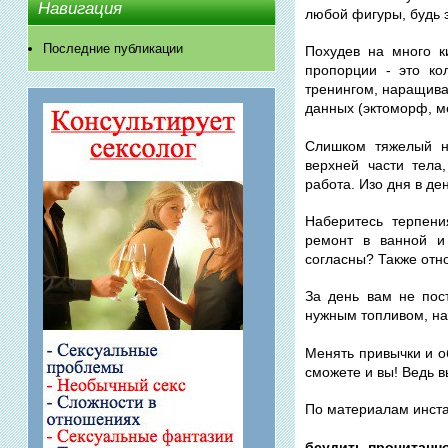
Навигация
любой фигуры, будь э
Последние публикации
Похудев на много 
пропорции - это ко
тренингом, наращива
данных (эктоморф, 
Слишком тяжелый н
верхней части тела
работа. Изо дня в д
Наберитесь терпени
ремонт в ванной и
согласны? Также отно
За день вам не пос
нужным топливом, на
Менять привычки и о
сможете и вы! Ведь вы
По материалам инстаг
бсудить прочитанн