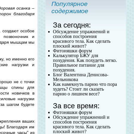
Популярное
оровая осанка –
содержимое
торон благодаря
За сегодня:
создают особое
Обсуждение упражнений и
способов построения
 позвоночник и
красивого тела. Как сделать
годаря мышцам мы
плоский живот?
Фитоняшки форум
Калькулятор БЖУ для
у, но именно его
похудения. Как похудеть легко.
кие нагрузки и
Правильное питание для
похудения.
Блог Валентина Денисова-
Мельникова
орошо не с точки
Как намекнуть парню что пора
ышцы спины для
худеть? Стоит ли сказать
ости новичков в
парню о лишнем весе?
силовые нагрузки
За все время:
 за шагом будете
Фитоняшки форум
Обсуждение упражнений и
 укрепления ваших
способов построения
красивого тела. Как сделать
цы! Благодаря им
плоский живот?
есочные часы" из