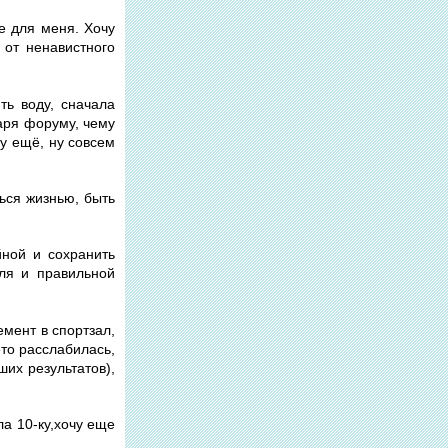
не для меня. Хочу
 от ненавистного
ть воду, сначала
даря форуму, чему
чу ещё, ну совсем
ься жизнью, быть
йной и сохранить
аля и правильной
емент в спортзал,
ето расслабилась,
ших результатов),
ла 10-ку,хочу еще