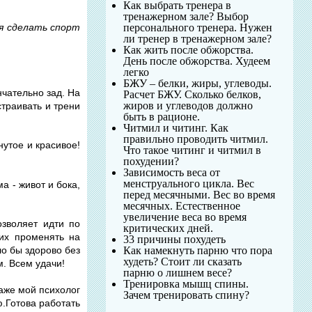
Как выбрать тренера в
тренажерном зале? Выбор
персонального тренера. Нужен
я сделать спорт
ли тренер в тренажерном зале?
Как жить после обжорства.
День после обжорства. Худеем
легко
БЖУ – белки, жиры, углеводы.
нчательно зад. На
Расчет БЖУ. Сколько белков,
жиров и углеводов должно
страивать и трени
быть в рационе.
Читмил и читинг. Как
правильно проводить читмил.
нутое и красивое!
Что такое читинг и читмил в
похудении?
Зависимость веса от
менструального цикла. Вес
а - живот и бока,
перед месячными. Вес во время
месячных. Естественное
увеличение веса во время
озволяет идти по
критических дней.
 их променять на
33 причины похудеть
Как намекнуть парню что пора
о бы здорово без
худеть? Стоит ли сказать
. Всем удачи!
парню о лишнем весе?
Тренировка мышц спины.
Даже мой психолог
Зачем тренировать спину?
ю.Готова работать