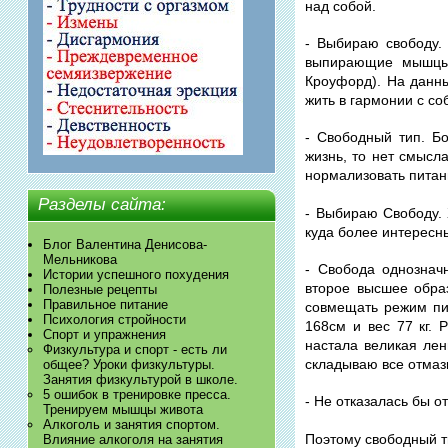
над собой.
- Выбираю свободу.
выпирающие мышцы и
Кроуфорд). На данны
жить в гармонии с со
- Свободный тип. Б
жизнь, то нет смысл
нормализовать питани
Разделы сайта:
- Выбираю Свободу. 
куда более интересны
Блог Валентина Денисова-
Мельникова
- Свобода однознач
Истории успешного похудения
второе высшее обра
Полезные рецепты
Правильное питание
совмещать режим пи
Психология стройности
168см и вес 77 кг. 
Спорт и упражнения
настала великая лен
Физкультура и спорт - есть ли
складываю все отмазк
общее? Уроки физкультуры.
Занятия физкультурой в школе.
5 ошибок в тренировке пресса.
- Не отказалась бы о
Тренируем мышцы живота
Алкоголь и занятия спортом.
Поэтому свободный тип
Влияние алкоголя на занятия