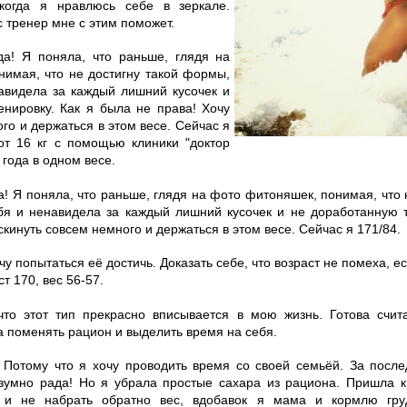
когда я нравлюсь себе в зеркале.
 тренер мне с этим поможет.
да! Я поняла, что раньше, глядя на
имая, что не достигну такой формы,
авидела за каждый лишний кусочек и
нировку. Как я была не права! Хочу
го и держаться в этом весе. Сейчас я
от 16 кг с помощью клиники "доктор
 года в одном весе.
а! Я поняла, что раньше, глядя на фото фитоняшек, понимая, что 
бя и ненавидела за каждый лишний кусочек и не доработанную т
скинуть совсем немного и держаться в этом весе. Сейчас я 171/84.
чу попытаться её достичь. Доказать себе, что возраст не помеха, ес
ст 170, вес 56-57.
что этот тип прекрасно вписывается в мою жизнь. Готова счит
а поменять рацион и выделить время на себя.
 Потому что я хочу проводить время со своей семьёй. За посл
езумно рада! Но я убрала простые сахара из рациона. Пришла к
ь и не набрать обратно вес, вдобавок я мама и кормлю гру