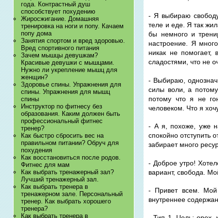
года. Контрастный душ
способствует похудению
- Я выбираю свободу
Жиросжигание. Домашняя
теле и еде. Я так жи
тренировка на ноги и попу. Качаем
попу дома
бы немного и трени
Занятия спортом и вред здоровью.
настроение. Я мног
Вред спортивного питания
никак не помогает,
Зачем мышцы девушкам?
сладостями, что не о
Красивые девушки с мышцами.
Нужно ли укрепление мышц для
женщин?
- Выбираю, однознач
Здоровье спины. Упражнения для
силы воли, а потом
спины. Упражнения для мышц
потому что я не го
спины
Инструктор по фитнесу без
человеком. Что я хоч
образования. Каким должен быть
профессиональный фитнес
- А я, похоже, уже 
тренер?
спокойно отступить о
Как быстро сбросить вес на
правильном питании? Обруч для
забирает много ресур
похудения
Как восстановиться после родов.
- Доброе утро! Хоте
Фитнес для мам
вариант, свобода. Мо
Как выбрать тренажерный зал?
Лучший тренажерный зал.
Как выбрать тренера в
- Привет всем. Мой
тренажерном зале. Персональный
внутреннее содержани
тренер. Как выбрать хорошего
тренера?
Как выбрать тренера в
- Тип 1. Цель: орех