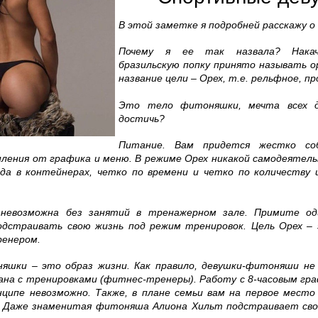
В этой заметке я подробней расскажу о 
Почему я ее так назвала? Нака
бразильскую попку принято называть о
название цели – Орех, т.е. рельфное, п
Это тело фитоняшки, мечта всех д
достичь?
Питание. Вам придется жестко со
ления от графика и меню. В режиме Орех никакой самодеятель
да в контейнерах, четко по времени и четко по количеству 
 невозможна без занятий в тренажерном зале. Примите о
одстраивать свою жизнь под режим тренировок. Цель Орех – 
ренером.
няшки – это образ жизни. Как правило, девушки-фитоняши н
зана с тренировками (фитнес-тренеры). Работу с 8-часовым г
нципе невозможно. Также, в плане семьи вам на первое мест
. Даже знаменитая фитоняша Алиона Хильт подстраивает сво