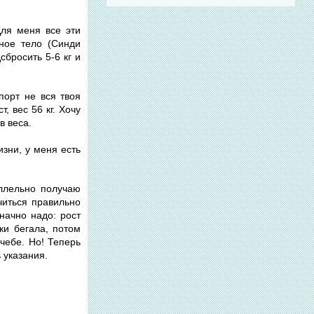
ля меня все эти
ное тело (Синди
бросить 5-6 кг и
порт не вся твоя
, вес 56 кг. Хочу
в веса.
изни, у меня есть
аллельно получаю
читься правильно
начно надо: рост
ки бегала, потом
чебе. Но! Теперь
ь указания.