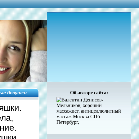
ые девушки.
Об авторе сайта:
яшки.
ела,
ние.
ушки.