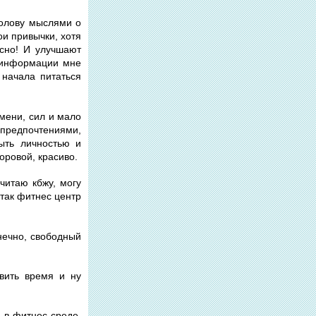
голову мыслями о
ои привычки, хотя
ссно! И улучшают
й информации мне
 начала питаться
емени, сил и мало
 предпочтениями,
ыть личностью и
оровой, красиво.
читаю кбжу, могу
 так фитнес центр
онечно, свободный
авить время и ну
а в фитнес-среде,