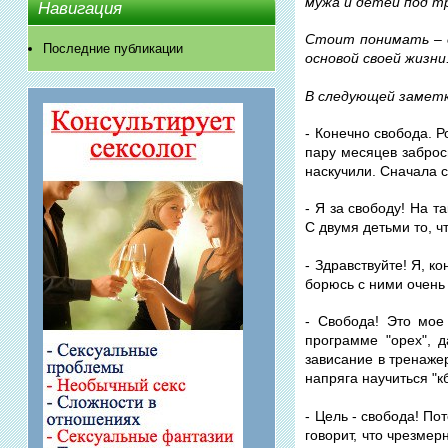
мужа и детей под т
Навигация
Стоит понимать – 
Последние публикации
основой своей жизн
В следующей заметк
- Конечно свобода. Р
пару месяцев заброс
наскучили. Сначала с
- Я за свободу! На т
С двумя детьми то, ч
- Здравствуйте! Я, к
борюсь с ними очень
- Свобода! Это мое
программе "орех", 
зависание в тренаже
напряга научиться "
- Цель - свобода! По
говорит, что чрезме