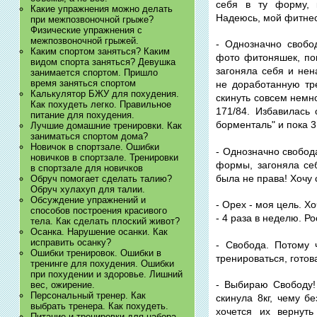
себя в ту форму, 
Какие упражнения можно делать
Надеюсь, мой фитнес
при межпозвоночной грыже?
Физические упражнения с
межпозвоночной грыжей.
- Однозначно свобо
Каким спортом заняться? Каким
фото фитоняшек, пон
видом спорта заняться? Девушка
загоняла себя и нен
занимается спортом. Пришло
время заняться спортом
не доработанную тре
Калькулятор БЖУ для похудения.
скинуть совсем немно
Как похудеть легко. Правильное
171/84. Избавилась 
питание для похудения.
борменталь" и пока 3
Лучшие домашние тренировки. Как
заниматься спортом дома?
Новичок в спортзале. Ошибки
- Однозначно свобод
новичков в спортзале. Тренировки
формы, загоняла се
в спортзале для новичков
была не права! Хочу 
Обруч помогает сделать талию?
Обруч хулахуп для талии.
Обсуждение упражнений и
- Орех - моя цель. Хо
способов построения красивого
- 4 раза в неделю. Ро
тела. Как сделать плоский живот?
Осанка. Нарушение осанки. Как
исправить осанку?
- Свобода. Потому 
Ошибки тренировок. Ошибки в
тренироваться, готов
тренинге для похудения. Ошибки
при похудении и здоровье. Лишний
- Выбираю Свободу!
вес, ожирение.
Персональный тренер. Как
скинула 8кг, чему б
выбрать тренера. Как похудеть.
хочется их вернут
Питание и тренировки для набора