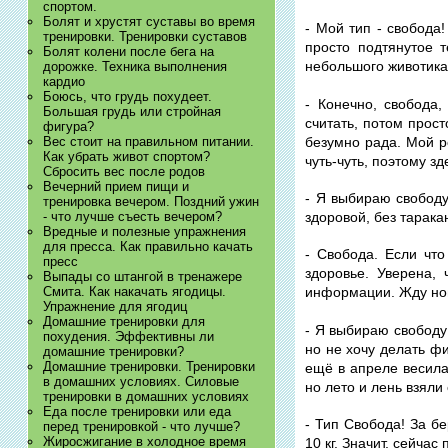
спортом.
Болят и хрустят суставы во время
- Мой тип - свобода
тренировки. Тренировки суставов
просто подтянутое 
Болят колени после бега на
небольшого животика.
дорожке. Техника выполнения
кардио
Боюсь, что грудь похудеет.
- Конечно, свобода
Большая грудь или стройная
считать, потом прост
фигура?
безумно рада. Мой р
Вес стоит на правильном питании.
Как убрать живот спортом?
чуть-чуть, поэтому зд
Сбросить вес после родов
Вечерний прием пищи и
- Я выбираю свободу
тренировка вечером. Поздний ужин
- что лучше съесть вечером?
здоровой, без тарака
Вредные и полезные упражнения
для пресса. Как правильно качать
- Свобода. Если что
пресс
здоровье. Уверена,
Выпады со штангой в тренажере
Смита. Как накачать ягодицы.
информации. Жду нов
Упражнение для ягодиц
Домашние тренировки для
- Я выбираю свободу!
похудения. Эффективны ли
но не хочу делать фи
домашние тренировки?
Домашние тренировки. Тренировки
ещё в апреле весила
в домашних условиях. Силовые
но лето и лень взяли
тренировки в домашних условиях
Еда после тренировки или еда
- Тип Свобода! За б
перед тренировкой - что лучше?
Жиросжигание в холодное время
10 кг. Значит, сейчас