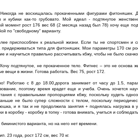
 Никогда не восхищалась прокаченными фигурами фитоняшек. Д
 кубики как-то грубовато. Мой идеал - подтянутое женствен
й момент рост 176 вес 68 (2 месяца назад был 78) хочу еще подс
бой по "свободному" варианту.
олее приспособлен к реальной жизни. Если ты не спортсмен и с
а придерживаться типа для фитоняшек. Мои параметры 170 см рост
е и научиться правильно рассчитывать кбжу, чтобы не было скачко
Хочу подтянутое, не прокаченное тело. Фитнес – это не основа ж
е вещи в жизни. Готова работать. Вес 75, рост 172.
но! Работаю с 8 до 18.00,дорога занимает от часу до 1.5, пар
зование, поэтому время крадет еще и учеба. Очень хочется нау
тания с правильными пропорциями кбжу, поскольку худеть одноз
Раньше не было супер сложности с телом, поскольку периодичес
юшка, и я так и не продолжила занятия + поднялась нагрузка в у
и в коробку - коробку в топку - готова внимать, учиться и соблюдат
т бикинистого варианта, но на него нет времени.
. 23 года, рост 172 см, вес 70 кг.