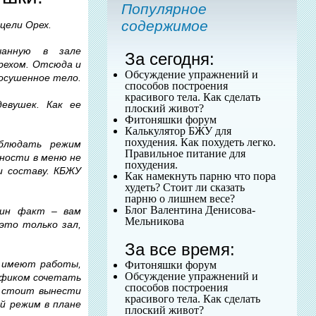
Популярное
содержимое
цели Орех.
чанную в зале
За сегодня:
рехом. Отсюда и
Обсуждение упражнений и
росушенное тело.
способов построения
красивого тела. Как сделать
евушек. Как ее
плоский живот?
Фитоняшки форум
Калькулятор БЖУ для
похудения. Как похудеть легко.
блюдать режим
Правильное питание для
ности в меню не
похудения.
и составу. КБЖУ
Как намекнуть парню что пора
худеть? Стоит ли сказать
парню о лишнем весе?
Блог Валентина Денисова-
дин факт – вам
Мельникова
это только зал,
За все время:
е имеют работы,
Фитоняшки форум
Обсуждение упражнений и
рафиком сочетать
способов построения
о стоит вынести
красивого тела. Как сделать
й режим в плане
плоский живот?