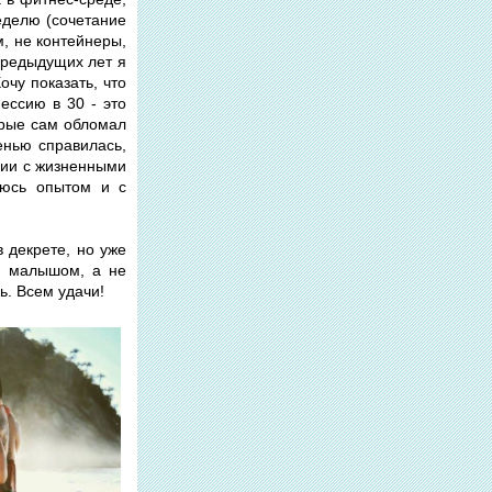
еделю (сочетание
м, не контейнеры,
предыдущих лет я
чу показать, что
фессию в 30 - это
торые сам обломал
енью справилась,
вии с жизненными
елюсь опытом и с
в декрете, но уже
им малышом, а не
ь. Всем удачи!