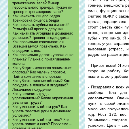
тренажерном зале? Выбор
тренер, внешность р
персонального тренера. Нужен ли
силы, функционально
тренер в тренажерном зале?
Как накачать бицепс бедра.
считаю КБЖУ с закры
Тренировка бицепса бедра
жрала, наращивала,
Как накачать кубики на животе?
стоит съесть свой п
Рельефный пресс у девушки
огонь, загореться и
Как накачать ягодицы в домашних
условиях? Тренинг ягодиц дома
зубы - это кайф. Я 
Как правильно взвешиваться.
теперь учусь справл
Взвешиваемся правильно. Как
вызовами (стресс, 
определить вес.
радостью рассматри
Как правильно делать упражнение
планка? Планка с притягиванием
колена.
- Привет всем! Я хо
Как убедить человека заниматься
скоро на работу. Х
спортом? Как увлечь спортом.
пыхтеть, хочу добави
Найти компанию в спортзал
Как убрать лишние объемы? Как
похудеть в ляшках и ягодицах?
- Поздравляю всех у
Локальное похудение
свобода. Ела для
Как увеличить грудь
удовольствие. Очень
упражнениями? Какие упражнения
увеличат грудь?
пункт в своей жизни
Как уменьшить объем рук? Как
мало что получалос
убрать толстые руки в домашних
год. Рост 172, вес
условиях?
Как уменьшить объем тела? Как
Занимаюсь спортом 
убрать живот и бока? Проблема –
успехом. Цель - сис
объемы, а не вес.