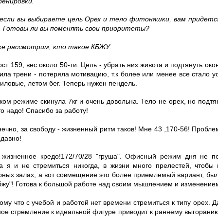
ренировки.
если вы выбираете цель Орех и тело фитоняшки, вам придетс
и. Готовы ли вы поменять свои приоритеты?
е рассмотрим, кто такое КБЖУ.
ост 159, вес около 50-ти. Цель - убрать низ живота и подтянуть око
ила трени - потеряла мотивацию, т.к более или менее все стало у
иловые, летом бег. Теперь нужен пендель.
аком режиме скинула 7кг и очень довольна. Тело не орех, но подтя
то надо! Спасибо за работу!
онечно, за свободу - жизненный ритм таков! Мне 43 ,170-56! Проблем
 давно!
 жизненное кредо!172/70/28 "груша". Офисный режим дня не п
да я и не стремиться никогда, в жизни много прелестей, чтобы
рных залах, а вот совмещение это более приемлемый вариант, был
кбжу"! Готова к большой работе над своим мышлением и изменением
тому что с учебой и работой нет времени стремиться к типу орех. 
рное стремление к идеальной фигуре приводит к раннему выгорани