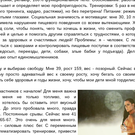
ешает и определяет мою профпригодность. Тренировки: 5 раз в н
го тренинга, кардио, растяжки), но без перетрена! Питание: режи
тыми глазами. Социальная значимость и мотивации: мне 30, 10 
 имела нарушение пищевого поведения со всеми вытекающими. Хо
уд соли, чтобы понять, чего ты хочешь в жизни, что сменить про
деей и целью и помогать другим справляться с трудностями, о ко
- за здоровых и счастливых людей! Проблемы: я - человек. С л
яться с зажорами и контролировать пищевые поступки в соответст
недосып, переезды, дети, собаки, злые бабки у подъезда). Д
ваю опыт единомышленников.
чу и выбираю свободу. Мне 39, рост 159, вес - позорный. Сейчас 
очу просто адекватный вес к своему росту, хочу бегать со сво
ть себе здоровья и годы жизни, хочу, чтобы мои дети мной гордилис
частников с началом! Для меня важна
 меня не только топливо, но и
 хотелось бы оставить этот вкусный
. До этого пробовала много, правда
ь. Постоянные срывы. Сейчас мне 41
 65-67. Это очень для меня много.
- силовые плюс бег. С переменным
тематизировать тренировки, привести