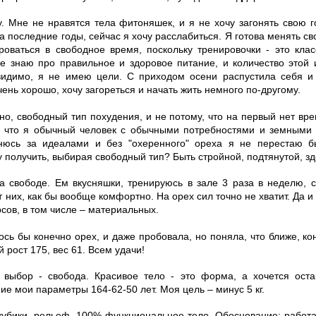
. Мне не нравятся тела фитоняшек, и я не хочу загонять свою 
ла последние годы, сейчас я хочу расслабиться. Я готова менять св
роваться в свободное время, поскольку тренировочки - это кла
ое знаю про правильное и здоровое питание, и количество это
 видимо, я не имею цели. С приходом осени распустила себя и
чень хорошо, хочу загореться и начать жить немного по-другому.
но, свободный тип похудения, и не потому, что на первый нет вр
у что я обычный человек с обычными потребностями и земными
нюсь за идеалами и без "охеренного" ореха я не перестаю б
у получить, выбирая свободный тип? Быть стройной, подтянутой, зд
на свободе. Ем вкусняшки, тренируюсь в зале 3 раза в неделю, с
т них, как бы вообще комфортно. На орех сил точно не хватит. Да и
сов, в том числе – материальных.
лось бы конечно орех, и даже пробовала, но поняла, что ближе, к
й рост 175, вес 61. Всем удачи!
 выбор - свобода. Красивое тело - это форма, а хочется ост
е мои параметры 164-62-50 лет. Моя цель – минус 5 кг.
, кубики, рельеф, 100% функциональное тело. Обоснование: работ