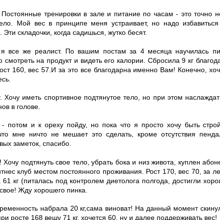
! Постоянные тренировки в зале и питание по часам - это точно 
тело. Мой вес в принципе меня устраивает, но надо избавиться
 Эти складочки, когда садишься, жутко бесят.
, я все же реалист. По вашим постам за 4 месяца научилась пи
о смотреть на продукт и видеть его калории. Сбросила 9 кг благо
ост 160, вес 57.И за это все благодарна именно Вам! Конечно, хо
есь.
. Хочу иметь спортивное подтянутое тело, но при этом наслаждат
нов в голове.
 - потом и к ореху пойду, но пока что я просто хочу быть стро
 что мне ничто не мешает это сделать, кроме отсутствия пенд
ых заметок, спасибо.
 Хочу подтянуть свое тело, убрать бока и низ живота, куплен абон
тнес клуб местом постоянного проживания. Рост 170, вес 70, за л
 61 кг (питалась под контролем диетолога полгода, достигли хоро
 свое! Жду хорошего пинка.
еременность набрала 20 кг,сама виноват! На данный момент скину
 при росте 168 вешу 71 кг, хочется 60, ну и далее поддерживать вес!