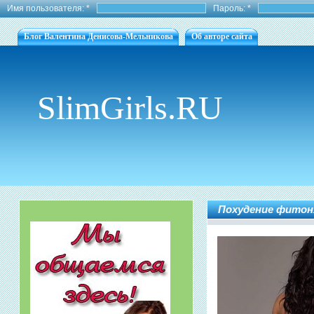
Имя пользователя:
*
Пароль:
*
Блог Валентина Денисова-Мельникова
Об авторе сайта
SlimGirls.RU
Похудение фитоня