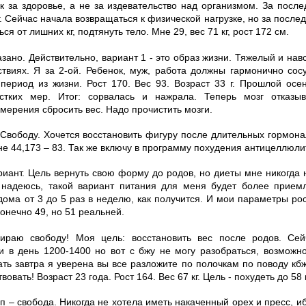
как за здоровье, а не за издевательство над организмом. За посл
. Сейчас начала возвращаться к физической нагрузке, но за после
ься от лишних кг, подтянуть тело. Мне 29, вес 71 кг, рост 172 см.
казано. Действительно, вариант 1 - это образ жизни. Тяжелый и навс
твиях. Я за 2-ой. Ребенок, муж, работа должны гармонично сос
период из жизни. Рост 170. Вес 93. Возраст 33 г. Прошлой осен
стких мер. Итог: сорвалась и нажрала. Теперь мозг отказыв
мерения сбросить вес. Надо прочистить мозги.
 Свободу. Хочется восстановить фигуру после длительных гормона
не 44,173 – 83. Так же включу в программу похудения антицеллюл
риант. Цель вернуть свою форму до родов, но диеты мне никогда 
, надеюсь, такой вариант питания для меня будет более прие
дома от 3 до 5 раз в неделю, как получится. И мои параметры рос
конечно 49, но 51 реальней.
бираю свободу! Моя цель: восстановить вес после родов. Се
и в день 1200-1400 но вот с бжу не могу разобраться, возможн
ать завтра я уверена вы все разложите по полочкам по поводу кб
овать! Возраст 23 года. Рост 164. Вес 67 кг. Цель - похудеть до 58 к
п – свобода. Никогда не хотела иметь накаченный орех и пресс, иб