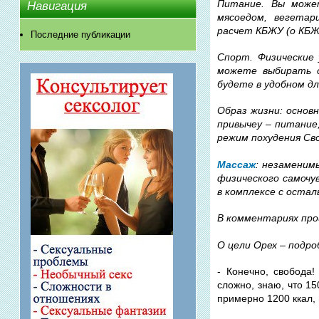
Питание. Вы може
Навигация
мясоедом, вегетар
расчет КБЖУ (о КБЖ
Последние публикации
Спорт. Физические 
можете выбирать с
будете в удобном дл
Образ жизни: основ
привычеу – питание
режим похудения Св
Массаж
: незаменим
физического самочу
в комплексе с оста
В комментариях про
О цели Орех – подр
- Конечно, свобода
сложно, знаю, что 1
примерно 1200 ккал, 