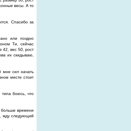
хонные весы. А то
ится. Спасибо за
рано или поздно
оном Ти, сейчас
 42, вес 50, рост
ова их скидываю,
й мне сил начать
вном месте стоит
 типа боюсь, что
и больше времени
ь, жду следующий