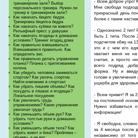
- Всем доброе утро!
тренажерном зале? Выбор
Мне свобода подходи
персонального тренера. Нужен ли
тренер в тренажерном зале?
прекрасный день поня
Как накачать бицепс бедра.
более с таким настав
Тренировка бицепса бедра
Как накачать кубики на животе?
- Однозначно 2 тип! 
Рельефный пресс у девушки
Как накачать ягодицы в домашних
быть 1 типа. После 
условиях? Тренинг ягодиц дома
подсчетом кбжу на 13
Как правильно взвешиваться.
это и с чем его едя
Взвешиваемся правильно. Как
хватает меня не на
определить вес.
Как правильно делать упражнение
считая, а просто н
планка? Планка с притягиванием
всего подряд ,доб
колена.
форма. Ну и ввиду
Как убедить человека заниматься
голове и увеличения 
спортом? Как увлечь спортом.
Найти компанию в спортзал
ущерба для здоровья. 
Как убрать лишние объемы? Как
похудеть в ляшках и ягодицах?
- Всем привет! Я за 
Локальное похудение
на постоянной основе
Как увеличить грудь
упражнениями? Какие упражнения
Нужно избавиться 
увеличат грудь?
информации!
Как уменьшить объем рук? Как
убрать толстые руки в домашних
условиях?
- Я свободна, словно
Как уменьшить объем тела? Как
за 4 месяца после р
убрать живот и бока? Проблема –
независимо от того
объемы, а не вес.