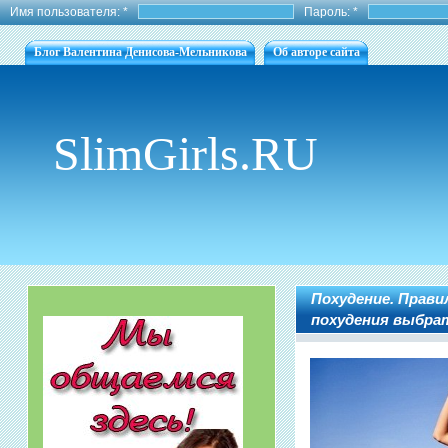
Имя пользователя:
*
Пароль:
*
Блог Валентина Денисова-Мельникова
Об авторе сайта
SlimGirls.RU
Похудение. Прави
похудения выбра