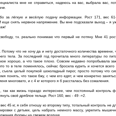
ециалиста мне не справиться, надеюсь на вас, выбрала вас, по
аче.
ибо за лёгкую и весёлую подачу информации. Рост 171, вес 61-
 еще снять нервное напряжение. Вы мне подсказали выход – я уж
аж!
свободу, т.к. реально понимаю что первый не потяну. Мне 41 рост
 Потому что не хочу да и нету достаточного количества времени, 
его тела. За последний год прочитала много литературы по пит
такое хорошо, а что такое плохо. Совсем недавно попробывала за
то то в теле поменялось, сейчас бросила курить и хочется всего
, съела целый покупкой шоколадный пирог, просто потому что си
емя понять, что такое бжу, с чем его едят, и чем конкретно занятьс
меня многовато, и с 4 кг которого я б рассталась без сожаления.
2, так как жизнь гораздо интереснее, чем постоянный контроль ф
нуть своё дряблое тельце. Рост 160, вес - 49 -+2.
, вес 45 кг, я себя отношу ко второму типу, тотальный контроль не 
ировки с детьми, цель набрать немного массу, укрепить мышечн
держания формы на свежем воздухе.