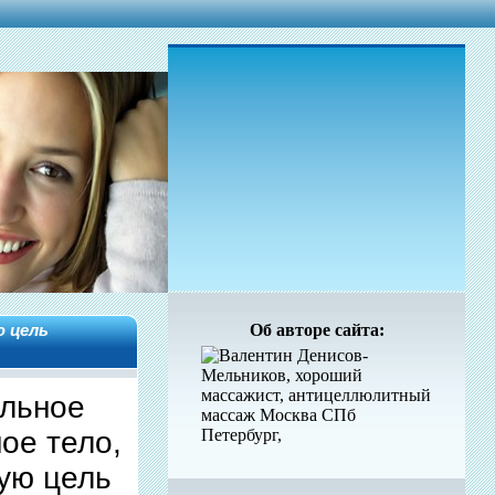
ю цель
Об авторе сайта:
ильное
ое тело,
кую цель