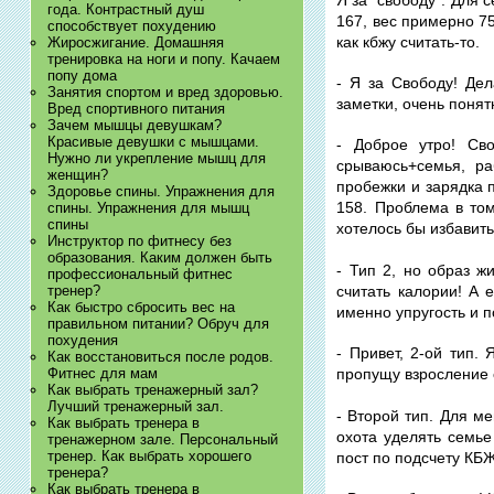
года. Контрастный душ
167, вес примерно 75
способствует похудению
как кбжу считать-то.
Жиросжигание. Домашняя
тренировка на ноги и попу. Качаем
попу дома
- Я за Свободу! Де
Занятия спортом и вред здоровью.
заметки, очень понят
Вред спортивного питания
Зачем мышцы девушкам?
Красивые девушки с мышцами.
- Доброе утро! Св
Нужно ли укрепление мышц для
срываюсь+семья, ра
женщин?
пробежки и зарядка п
Здоровье спины. Упражнения для
158. Проблема в том
спины. Упражнения для мышц
спины
хотелось бы избавить
Инструктор по фитнесу без
образования. Каким должен быть
- Тип 2, но образ ж
профессиональный фитнес
считать калории! А
тренер?
Как быстро сбросить вес на
именно упругость и п
правильном питании? Обруч для
похудения
- Привет, 2-ой тип.
Как восстановиться после родов.
Фитнес для мам
пропущу взросление 
Как выбрать тренажерный зал?
Лучший тренажерный зал.
- Второй тип. Для м
Как выбрать тренера в
охота уделять семье
тренажерном зале. Персональный
тренер. Как выбрать хорошего
пост по подсчету КБЖУ
тренера?
Как выбрать тренера в