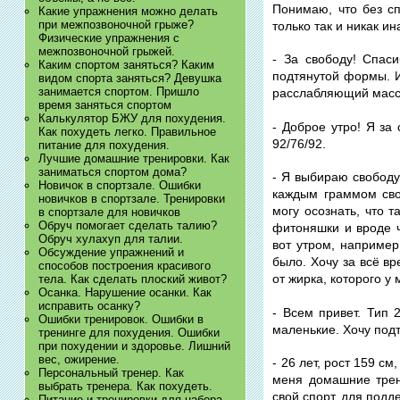
Понимаю, что без сп
Какие упражнения можно делать
при межпозвоночной грыже?
только так и никак ин
Физические упражнения с
межпозвоночной грыжей.
- За свободу! Спас
Каким спортом заняться? Каким
подтянутой формы. И
видом спорта заняться? Девушка
занимается спортом. Пришло
расслабляющий масс
время заняться спортом
Калькулятор БЖУ для похудения.
- Доброе утро! Я за 
Как похудеть легко. Правильное
92/76/92.
питание для похудения.
Лучшие домашние тренировки. Как
заниматься спортом дома?
- Я выбираю свободу.
Новичок в спортзале. Ошибки
каждым граммом сво
новичков в спортзале. Тренировки
могу осознать, что 
в спортзале для новичков
Обруч помогает сделать талию?
фитоняшки и вроде ч
Обруч хулахуп для талии.
вот утром, например
Обсуждение упражнений и
было. Хочу за всё вр
способов построения красивого
от жирка, которого у 
тела. Как сделать плоский живот?
Осанка. Нарушение осанки. Как
исправить осанку?
- Всем привет. Тип 
Ошибки тренировок. Ошибки в
маленькие. Хочу подтя
тренинге для похудения. Ошибки
при похудении и здоровье. Лишний
вес, ожирение.
- 26 лет, рост 159 см
Персональный тренер. Как
меня домашние трен
выбрать тренера. Как похудеть.
свой спорт, для под
Питание и тренировки для набора