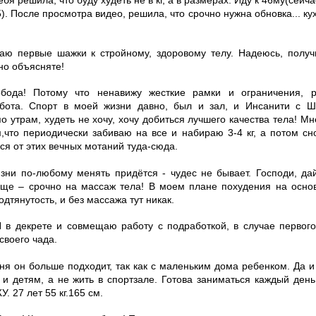
). После просмотра видео, решила, что срочно нужна обновка... ку
лаю первые шажки к стройному, здоровому телу. Надеюсь, получ
но объясняте!
обода! Потому что ненавижу жесткие рамки и ограничения, 
бота. Спорт в моей жизни давно, был и зал, и Инсанити с Ш
о утрам, худеть не хочу, хочу добиться лучшего качества тела! Мне
,что периодически забиваю на все и набираю 3-4 кг, а потом сн
ся от этих вечных мотаний туда-сюда.
изни по-любому менять придётся - чудес не бывает. Господи, да
 еще – срочно на массаж тела! В моем плане похудения на осно
одтянутость, и без массажа тут никак.
 Я в декрете и совмещаю работу с подработкой, в случае первого
своего чада.
еня он больше подходит, так как с маленьким дома ребенком. Да 
 и детям, а не жить в спортзале. Готова заниматься каждый ден
. 27 лет 55 кг.165 см.