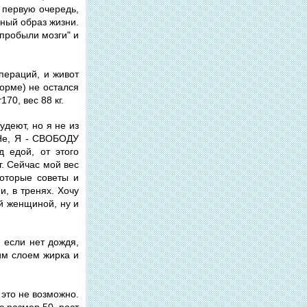
в первую очередь,
ьный образ жизни.
"пробыли мозги" и
пераций, и живот
норме) не остался
70, вес 88 кг.
деют, но я не из
. Не, Я - СВОБОДУ
 едой, от этого
г. Сейчас мой вес
которые советы и
, в тренях. Хочу
й женщиной, ну и
, если нет дождя,
ким слоем жирка и
 это не возможно.
ас размер 50, рост