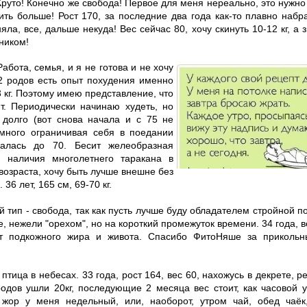
 Круто! Конечно же свобода! Первое для меня нереально, это нужн
ть больше! Рост 170, за последние два года как-то плавно набра
ла, все, дальше некуда! Вес сейчас 80, хочу скинуть 10-12 кг, а з
ником!
Работа, семья, и я не готова и не хочу
2 родов есть опыт похудения именно
 кг. Поэтому имею представление, что
т. Периодически начинаю худеть, но
 долго (вот снова начала и с 75 не
емного ограничивая себя в поедании
ралась до 70. Бесит желеобразная
 наличия многолетнего таракана в
возраста, хочу быть лучше внешне без
36 лет, 165 см, 69-70 кг.
2й тип - свобода, так как пусть лучше буду обладателем стройной 
, нежели "орехом", но на короткий промежуток времени. 34 года, вес
от подкожного жира и живота. Спасибо ФитоНяше за прикольн
 птица в небесах. 33 года, рост 164, вес 60, нахожусь в декрете, р
одов ушли 20кг, последующие 2 месяца вес стоит, как часовой 
 жор у меня недельный, или, наоборот, утром чай, обед чаёк