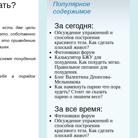
ать?
Популярное
содержимое
За сегодня:
о есть две цели
Обсуждение упражнений и
 это, собственно
способов построения
– это приведение
красивого тела. Как сделать
яшек.
плоский живот?
Фитоняшки форум
Калькулятор БЖУ для
схеме похудения
похудения. Как похудеть легко.
Правильное питание для
похудения.
ебя в порядок
Блог Валентина Денисова-
Мельникова
Как намекнуть парню что пора
худеть? Стоит ли сказать
парню о лишнем весе?
За все время:
Фитоняшки форум
Обсуждение упражнений и
способов построения
красивого тела. Как сделать
плоский живот?