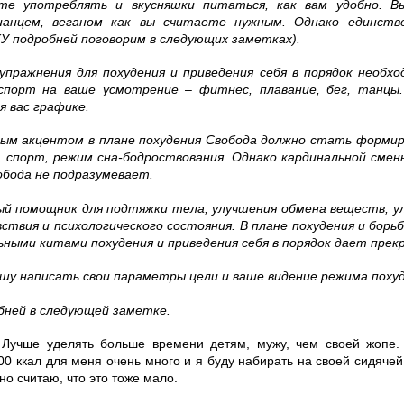
те употреблять и вкусняшки питаться, как вам удобно. 
ианцем, веганом как вы считаете нужным. Однако единств
У подробней поговорим в следующих заметках).
упражнения для похудения и приведения себя в порядок необх
порт на ваше усмотрение – фитнес, плавание, бег, танцы
я вас графике.
ным акцентом в плане похудения Свобода должно стать формир
, спорт, режим сна-бодроствования. Однако кардинальной смен
обода не подразумевает.
ый помощник для подтяжки тела, улучшения обмена веществ, у
вствия и психологического состояния. В плане похудения и бор
льными китами похудения и приведения себя в порядок дает пре
шу написать свои параметры цели и ваше видение режима похуд
обней в следующей заметке.
! Лучше уделять больше времени детям, мужу, чем своей жопе.
500 ккал для меня очень много и я буду набирать на своей сидяче
но считаю, что это тоже мало.