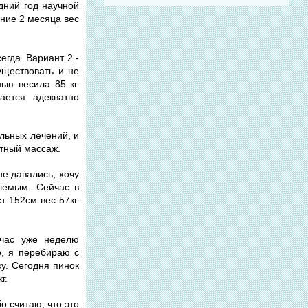
едний год научной
дние 2 месяца вес
егда. Вариант 2 -
уществовать и не
ью весила 85 кг.
ается адекватно
льных лечений, и
итный массаж.
не давались, хочу
млемым. Сейчас в
т 152см вес 57кг.
йчас уже неделю
о, я перебираю с
жу. Сегодня пинок
г.
о считаю, что это