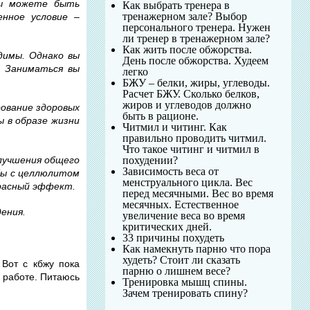
Вы можете быть
Как выбрать тренера в
тренажерном зале? Выбор
енное условие –
персонального тренера. Нужен
ли тренер в тренажерном зале?
Как жить после обжорства.
одимы. Однако вы
День после обжорства. Худеем
. Заниматься вы
легко
БЖУ – белки, жиры, углеводы.
Расчет БЖУ. Сколько белков,
жиров и углеводов должно
ование здоровых
быть в рационе.
ы в образе жизни
Читмил и читинг. Как
правильно проводить читмил.
Что такое читинг и читмил в
лучшения общего
похудении?
Зависимость веса от
ьбы с целлюлитом
менструального цикла. Вес
красный эффект.
перед месячными. Вес во время
месячных. Естественное
ения.
увеличение веса во время
критических дней.
33 причины похудеть
Как намекнуть парню что пора
худеть? Стоит ли сказать
 Вот с кбжу пока
парню о лишнем весе?
й работе. Питаюсь
Тренировка мышц спины.
Зачем тренировать спину?