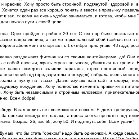
 и красиво. Хочу просто быть стройной, подтянутой, здоровой и, 
. Хочется один раз все хорошо понять и ввести в привычку правил
 в зал, тк дома не очень удобно заниматься, и готова, чтобы мне 
для начала пути к своей цели!
бода. Орех пройден в районе 20 лет. С тех пор было несколько о
разных направлениях, а так же гормональный сбой (сейчас все в 
обрела абонемент в спортзал, с 1 октябре приступаю. 43 года, рост1
 давно раздражают фитоняшки со своими контейнерами, да! Они ху
ать с собой авоськи, жрать строго по часам, убиваться на тренях
е давно намертво залипли тараканы, страх постоянный перед
а последний год (предварительно похудев) набрала очень много к
 реально пухну на глазах. Давно изучаю ваш сайт и форум, не
дущему похудению. Хочу полностью изменить привычки в питании
е
. Хочу быть независимым и стройным человеком, привлекательно
енно. Всем бобра!
вободу. В зал ходить нет возможности совсем. Я дома тренируюсь
 За орехом никогда не гналась, а пресс слегка прячется под тон
изме. Возраст 26, вес 55, хочу 50. И подтянуть себя. Всем удачи!
Думаю, что бы стать "орехом" надо быть одиночкой. А когда семья,
ебя решила, что буду худеть не в кг, а в размерах. Иду к 46му(сейч