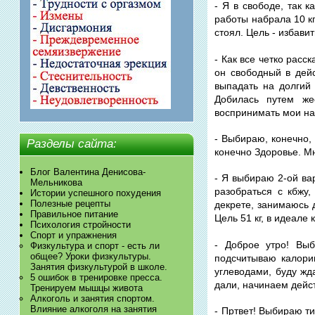
- Я в свободе, так 
работы набрала 10 кг
стоял. Цель - избавит
- Как все четко расс
он свободный в дейс
выпадать на долгий 
Добилась путем же
воспринимать мои на
- Выбираю, конечно,
Разделы сайта:
конечно Здоровье. М
Блог Валентина Денисова-
- Я выбираю 2-ой ва
Мельникова
разобраться с кбжу
Истории успешного похудения
Полезные рецепты
декрете, занимаюсь 
Правильное питание
Цель 51 кг, в идеале 
Психология стройности
Спорт и упражнения
- Доброе утро! Вы
Физкультура и спорт - есть ли
общее? Уроки физкультуры.
подсчитываю калори
Занятия физкультурой в школе.
углеводами, буду жд
5 ошибок в тренировке пресса.
дали, начинаем действ
Тренируем мышцы живота
Алкоголь и занятия спортом.
Влияние алкоголя на занятия
- Пртвет! Выбираю ти