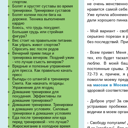
спортом.
не очень женственно
Болят и хрустят суставы во время
нравится самой себе
тренировки. Тренировки суставов
Уже купила абонемент
Болят колени после бега на
дорожке. Техника выполнения
дали хорошего пинка 
кардио
Боюсь, что грудь похудеет.
- Мой вариант - сво
Большая грудь или стройная
серьезно порезан в 
фигура?
Вес стоит на правильном питании.
без последствий. При
Как убрать живот спортом?
Сбросить вес после родов
- Всем привет. Меня
Вечерний прием пищи и
тренировка вечером. Поздний ужин
тех, кто будет таск
- что лучше съесть вечером?
люблю. В моей башк
Вредные и полезные упражнения
постоянные срывы. З
для пресса. Как правильно качать
72-73 и, причем, я
пресс
Выпады со штангой в тренажере
помогли моему преды
Смита. Как накачать ягодицы.
на
массаж в Москв
Упражнение для ягодиц
здоровой соответств
Домашние тренировки для
похудения. Эффективны ли
домашние тренировки?
- Доброе утро! За с
Домашние тренировки. Тренировки
устраиваю пробежки.
в домашних условиях. Силовые
водички в моем орган
тренировки в домашних условиях
Еда после тренировки или еда
перед тренировкой - что лучше?
- Свободу попугаям! 
Жиросжигание в холодное время
Я за "свободу". Для с