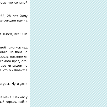
тому что со мной
62, 28 лет. Хочу
е сегодня иду на
 168см, вес:60кг.
чтоб трястись над
анию, но пока не
казать питание от
 самого вредного,
гаретки рядом не
я что б избавится
игуры. Ну и дети
для меня. Сейчас у
ый каркас, найти