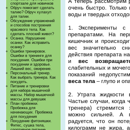
А теперь рассмотрим р
спортзале для новичков
очень быстро. Только 
Обруч помогает сделать
талию? Обруч хулахуп
воды и твердых отходо
для талии.
Обсуждение упражнений
и способов построения
1. Эксперименты с
красивого тела. Как
препаратами. На пе
сделать плоский живот?
Осанка. Нарушение
кишечник и происходи
осанки. Как исправить
осанку?
вес значительно сн
Ошибки тренировок.
действия препарата на
Ошибки в тренинге для
похудения. Ошибки при
и
вес возвращает
похудении и здоровье.
слабительных и мочег
Лишний вес, ожирение.
Персональный тренер.
показаний недопусти
Как выбрать тренера. Как
веса тела
– глупо и оп
похудеть.
Питание и тренировки
для набора мышечной
2. Утрата жидкости 
массы. Набор мышечной
массы для девушек
Частые случаи, когда 
План пробежки.
тренера) стремится 
Пробежка для
начинающих. Пробежка
можно сильней. А 
для похудения
радуется, что он пот
Похудение фитоняшки.
Фитес, сушка тела,
килограмм не жира, 
спортивное питание.