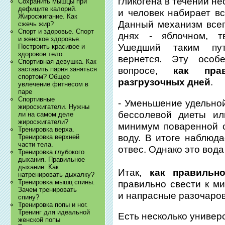
гликогена в течении н
Сохранить мышцы при
дефиците калорий.
и человек набирает в
Жиросжигание. Как
Данный механизм всег
сжечь жир?
Спорт и здоровье. Спорт
днях - яблочном, т
и женское здоровье.
Ушедший таким пут
Построить красивое и
здоровое тело.
вернется. Эту особ
Спортивная девушка. Как
заставить парня заняться
вопросе,
как пра
спортом? Общее
разгрузочных дней
.
увлечение фитнесом в
паре
Спортивные
- Уменьшение удельной
жиросжигатели. Нужны
бессолевой диеты ил
ли на самом деле
жиросжигатели?
минимум поваренной 
Тренировка верха.
воду. В итоге наблюда
Тренировка верхней
части тела.
отвес. Однако это вода
Тренировка глубокого
дыхания. Правильное
дыхание. Как
Итак,
как правильно
натренировать дыхалку?
Тренировка мышц спины.
правильно свести к 
Зачем тренировать
и напрасные разочаров
спину?
Тренировка попы и ног.
Тренинг для идеальной
Есть несколько универ
женской попы