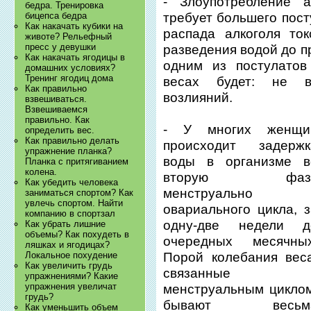
- Злоупотребление а
бедра. Тренировка
бицепса бедра
требует большего пост
Как накачать кубики на
распада алкоголя то
животе? Рельефный
пресс у девушки
разведения водой до 
Как накачать ягодицы в
одним из постулатов
домашних условиях?
Тренинг ягодиц дома
весах будет: не в
Как правильно
возлияний.
взвешиваться.
Взвешиваемся
правильно. Как
- У многих женщи
определить вес.
Как правильно делать
происходит задержк
упражнение планка?
воды в организме в
Планка с притягиванием
колена.
вторую фаз
Как убедить человека
менструально 
заниматься спортом? Как
увлечь спортом. Найти
овариального цикла, 
компанию в спортзал
одну-две недели д
Как убрать лишние
объемы? Как похудеть в
очередных месячных
ляшках и ягодицах?
Локальное похудение
Порой колебания веса
Как увеличить грудь
связанные 
упражнениями? Какие
упражнения увеличат
менструальным циклом
грудь?
бывают весьм
Как уменьшить объем