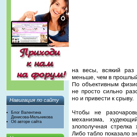
на весы, всякий раз
меньше, чем в прошлый
По объективным физи
не просто сильно раз
но и привести к срыву.
Навигация по сайту
Чтобы не разочаровы
Блог Валентина
Денисова-Мельникова
механизма, худеющи
Об авторе сайта
злополучная стрелка 
Либо табло показало з