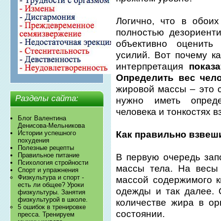
Логично, что в обои
полностью дезориенти
объективно оценить 
усилий. Вот почему к
интерпретация
показа
Определить вес чел
жировой массы – это 
Разделы сайта:
нужно иметь опред
человека и тонкостях 
Блог Валентина
Денисова-Мельникова
Как правильно взвеш
Истории успешного
похудения
Полезные рецепты
Правильное питание
В первую очередь зап
Психология стройности
массы тела. На весы
Спорт и упражнения
Физкультура и спорт -
массой содержимого к
есть ли общее? Уроки
одежды и так далее.
физкультуры. Занятия
физкультурой в школе.
количестве жира в о
5 ошибок в тренировке
состоянии.
пресса. Тренируем