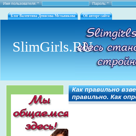
Имя пользователя:
*
Пароль:
*
Блог Валентина Денисова-Мельникова
Об авторе сайта
SlimGirls.RU
Как правильно взв
правильно. Как опр