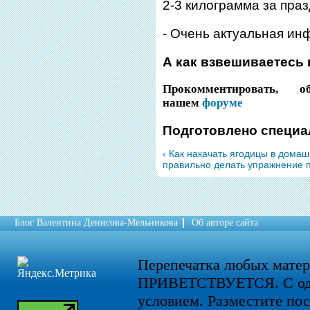
2-3 килограмма за праз
- Очень актуальная и
А как взвешиваетесь
Прокомментировать, 
нашем
форуме
Подготовлено специа
‹ Как накачать ягодицы в дома
правильно делать упражнение п
Блог Валентина Денисова-Мельникова
Об авторе сайта
Перепечатка любых мате
ПРИВЕТСТВУЕТСЯ. С од
условием. Разместите по