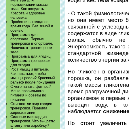
воды и вес тела возвр
культура для
нормализации массы
тела. Как похудеть.
- О такой физиологиче
Красота и здоровье
человека.
но она имеет место 
Пробежки в холодное
связанной с углеводн
время года. Бег зимой и
осенью
содержатся в виде гли
Программа для
малая, обычно не
спортзала. Первые
тренировки в спортзале.
Энергоемкость такого 
Новичок в тренажерном
зале
стандартной жизнеде
Программа для ягодиц.
количество энергии за 
Программа тренировок
для ягодиц
Рост мышц и питание.
Но гликоген в организ
Как питаться, чтобы
порошка, он разбавл
мышцы росли? Красивый
рельеф после похудения
такой массы гликогена
С чего начать фитнес?
время разгрузочной ди
Меню правильного
питания и советы по
организмом в первые ж
питанию
выводит воду, в ко
Сжигают ли жир кардио
тренировки. Правила
наблюдается
снижение
жиросжигания
Силовые или кардио
тренировки. Что выбрать:
Но стоит увеличить
штангу или аэробику?