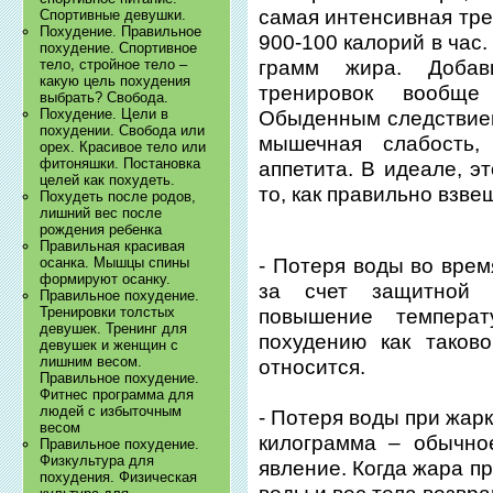
самая интенсивная тре
Спортивные девушки.
Похудение. Правильное
900-100 калорий в час
похудение. Спортивное
тело, стройное тело –
грамм жира. Добав
какую цель похудения
тренировок вообще
выбрать? Свобода.
Похудение. Цели в
Обыденным следствием
похудении. Свобода или
мышечная слабость, 
орех. Красивое тело или
фитоняшки. Постановка
аппетита. В идеале, э
целей как похудеть.
то, как правильно взве
Похудеть после родов,
лишний вес после
рождения ребенка
Правильная красивая
- Потеря воды во врем
осанка. Мышцы спины
формируют осанку.
за счет защитной 
Правильное похудение.
Тренировки толстых
повышение темпера
девушек. Тренинг для
похудению как таков
девушек и женщин с
лишним весом.
относится.
Правильное похудение.
Фитнес программа для
людей с избыточным
- Потеря воды при жар
весом
килограмма – обычно
Правильное похудение.
Физкультура для
явление. Когда жара п
похудения. Физическая