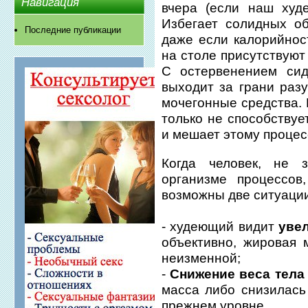
Навигация
вчера (если наш худ
Избегает солидных о
Последние публикации
даже если калорийнос
на столе присутствуют
С остервенением сид
выходит за грани раз
мочегонные средства. 
только не способствуе
и мешает этому процес
Когда человек, не 
организме процессов
возможны две ситуации
- худеющий видит
уве
объективно, жировая 
неизменной;
-
Снижение веса тела
масса либо снизилась
прежнем уровне.