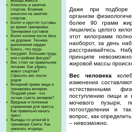
мышцы живота
Алкоголь и занятия
Даже при подборе 
спортом. Влияние
алкоголя на занятия
организм физиологиче
спортом.
более 90 грамм жир
Болят и хрустят суставы
во время тренировки.
лишились целого килог
Тренировки суставов
этот килограмм полн
Болят колени после бега
на дорожке. Техника
наоборот, за день на
выполнения кардио
расстраивайтесь. На
Боюсь, что грудь
похудеет. Большая грудь
принципе невозможн
или стройная фигура?
Вес стоит на правильном
жировой массы происх
питании. Как убрать
живот спортом?
Вес человека
колеб
Сбросить вес после
родов
изменения составляю
Вечерний прием пищи и
естественными физ
тренировка вечером.
Поздний ужин - что
поступлению пищи и 
лучше съесть вечером?
мочевого пузыря, 
Вредные и полезные
упражнения для пресса.
потоотделении и так
Как правильно качать
вопрос, как определит
пресс
Выпады со штангой в
– невозможно.
тренажере Смита. Как
накачать ягодицы.