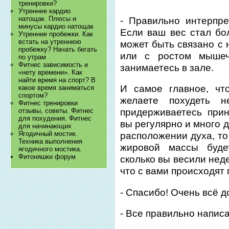
тренировки?
Утреннее кардио
натощак. Плюсы и
- Правильно интерпре
минусы кардио натощак
Если ваш вес стал бо
Утренние пробежки. Как
встать на утреннюю
может быть связано с 
пробежку? Начать бегать
или с ростом мышеч
по утрам
Фитнес зависимость и
занимаетесь в зале.
«нету времени». Как
найти время на спорт? В
И самое главное, чт
какое время заниматься
спортом?
желаете похудеть 
Фитнес тренировки
отзывы, советы. Фитнес
придерживаетесь прин
для похудения. Фитнес
вы регулярно и много 
для начинающих
Ягодичный мостик.
расположении духа, то
Техника выполнения
жировой массы буде
ягодичного мостика.
Фитоняшки форум
сколько вы весили неде
что с вами происходят
- Спасибо! Очень всё д
- Все правильно написа