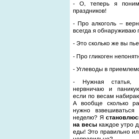
- О, теперь я пони
праздников!
- Про алкоголь – верн
всегда я обнаруживаю 
- Это сколько же вы пь
- Про гликоген непонятн
- Углеводы в приемлем
- Нужная статья, 
нервничаю и паникую
если по весам набира
А вообще сколько ра
нужно взвешиваться 
неделю? Я
становлюс
на весы
каждое утро д
еды! Это правильно и
неправильно?