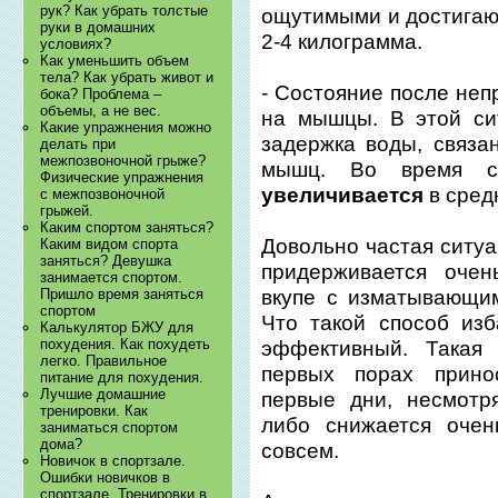
рук? Как убрать толстые
ощутимыми и достигаю
руки в домашних
2-4 килограмма.
условиях?
Как уменьшить объем
тела? Как убрать живот и
- Состояние после неп
бока? Проблема –
объемы, а не вес.
на мышцы. В этой си
Какие упражнения можно
задержка воды, связа
делать при
межпозвоночной грыже?
мышц. Во время с
Физические упражнения
увеличивается
в сред
с межпозвоночной
грыжей.
Каким спортом заняться?
Довольно частая ситуа
Каким видом спорта
заняться? Девушка
придерживается очен
занимается спортом.
Пришло время заняться
вкупе с изматывающим
спортом
Что такой способ из
Калькулятор БЖУ для
похудения. Как похудеть
эффективный. Такая
легко. Правильное
первых порах прино
питание для похудения.
Лучшие домашние
первые дни, несмотр
тренировки. Как
либо снижается очен
заниматься спортом
дома?
совсем.
Новичок в спортзале.
Ошибки новичков в
спортзале. Тренировки в