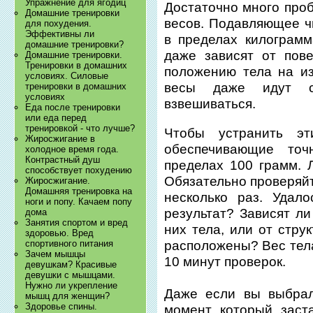
Упражнение для ягодиц
Достаточно много проб
Домашние тренировки
весов. Подавляющее ч
для похудения.
Эффективны ли
в пределах килограмм
домашние тренировки?
даже зависят от пове
Домашние тренировки.
Тренировки в домашних
положению тела на и
условиях. Силовые
весы даже идут с 
тренировки в домашних
условиях
взвешиваться.
Еда после тренировки
или еда перед
тренировкой - что лучше?
Чтобы устранить эт
Жиросжигание в
обеспечивающие то
холодное время года.
Контрастный душ
пределах 100 грамм. 
способствует похудению
Обязательно проверяйт
Жиросжигание.
Домашняя тренировка на
несколько раз. Удал
ноги и попу. Качаем попу
результат? Зависят ли
дома
Занятия спортом и вред
них тела, или от стру
здоровью. Вред
расположены? Вес тела
спортивного питания
Зачем мышцы
10 минут проверок.
девушкам? Красивые
девушки с мышцами.
Нужно ли укрепление
Даже если вы выбра
мышц для женщин?
Здоровье спины.
момент который заст