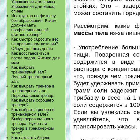
Упражнения для спины.
стойких. Это – заде
Упражнения для мышц
спины
может составить поряд
Инструктор по фитнесу
без образования. Каким
Рассмотрим, какие 
должен быть
профессиональный
массы тела
из-за лишн
фитнес тренер?
Как быстро сбросить вес
на правильном питании?
- Употребление больш
Обруч для похудения
Как восстановиться
пищи. Поваренная со
после родов. Фитнес для
содержится в виде т
мам
Как выбрать
раствора с концентрац
тренажерный зал?
что, прежде чем поки
Лучший тренажерный
зал.
будет удерживать прим
Как выбрать тренера в
грамм соли задержит 
тренажерном зале.
Персональный тренер.
прибавку в весе на 1 
Как выбрать хорошего
соли содержится в 100
тренера?
Как выбрать тренера в
Если вы увлеклись с
тренажерном зале?
удивляйтесь, что 
Выбор персонального
тренера. Нужен ли
транслировать ужасы.
тренер в тренажерном
зале?
Как накачать бицепс