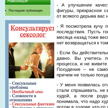
Навигация
- А улучшение качес
фигуры, прекрасное с
Последние публикации
от всякого дерьма вас 
- Я посмотрела кучу 
последствия. Пусть го
месяца назад тоже вес
нет возвращаться к том
- Если бы действитель
давно. Вы учитесь п
процесса, и не живите
Похудение – не само
причем не только поху
- У меня появилась от
стали спрашивать, не 
худой, а после родо
понимала, что надо худ
потом в голове что-то