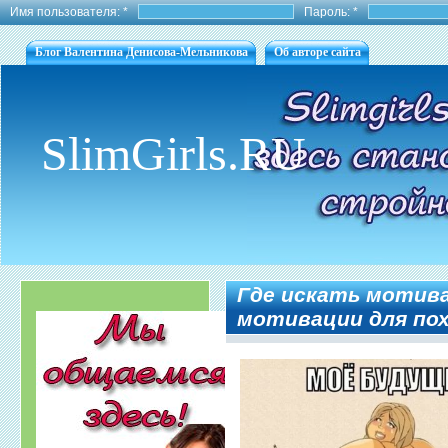
Имя пользователя:
*
Пароль:
*
Блог Валентина Денисова-Мельникова
Об авторе сайта
SlimGirls.RU
Где искать мотив
мотивации для по