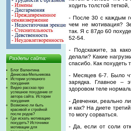
ходить толстой теткой,
- После 30 с каждым г
чем не мотивация? З
так. Я с 87до 60 похуд
52-54.
- Подскажите, за как
делали? Какие нагрузк
Разделы сайта:
спасибо. Как похудеть т
Блог Валентина
Денисова-Мельникова
- Месяцев 6-7. Было 
Истории успешного
зарядка. Главное – 
похудения
Видео рассказ про
здоровом теле нормаль
успешное похудение от
автора сайта. Истории
- Девченки, реально л
похудения
Возможно ли быть
и как? На диете третий
красивой и стройной
то могу сорваться.
после родов?
Где искать мотивацию
похудеть? Источники
- Да, если от соли от
мотивации для