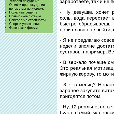
заработаете, так и не п
Условия похудения.
Ошибки при похудении –
почему мы не худеем.
- Ну девушка хочет 
Полезные рецепты
Правильное питание
соль, вода перестает 
Психология стройности
быстро сбрасываешь. 
Спорт и упражнения
Фитоняшки форум
если плавно не выйти,
- Я не предлагаю совсе
недели вполне достат
суставов, например. В
- В зеркало почаще см
Это реальная мотиваци
жирную корову, то мот
- 8 кг в месяц? Непло
заранее закупите витам
пригодятся потом.
- Ну, 12 реально, но в
будет самый маленьк